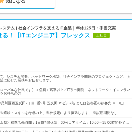
気になる
ステム | 社会インフラを支えるIT企業｜年休125日・手当充実
せる！【ITエンジニア】フレックス
正社員
して、システム開発、ネットワーク構築、社会インフラ関連のプロジェクトなど、あ
望に応じた業務をお任せします。
ローバルな社風です】＜必須＞高卒以上／IT系の開発・ネットワーク・インフラい
をお持ちの方
品川区西五反田7丁目1番9号 五反田HSビル7階 または首都圏の顧客先 ※JR山…
0円～ ※経験・スキルを考慮の上、当社規定により優遇します。 ※試用期間なし
制》標準労働時間：1日8時間休憩：60分コアタイム：10:00～15:00時間外労…