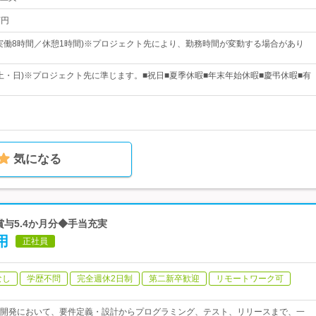
万円
00(実働8時間／休憩1時間)※プロジェクト先により、勤務時間が変動する場合があり
(土・日)※プロジェクト先に準じます。■祝日■夏季休暇■年末年始休暇■慶弔休暇■有
気になる
賞与5.4か月分◆手当充実
用
正社員
なし
学歴不問
完全週休2日制
第二新卒歓迎
リモートワーク可
開発において、要件定義・設計からプログラミング、テスト、リリースまで、一