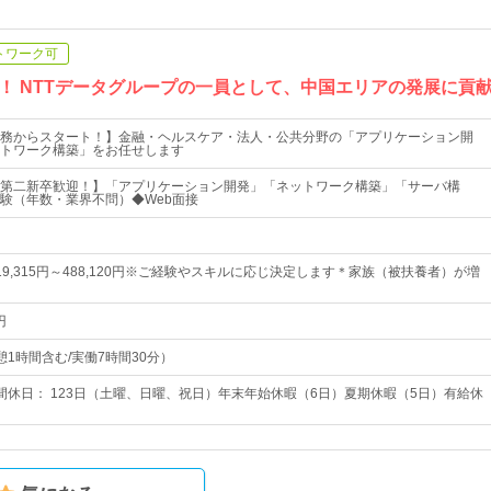
トワーク可
！ NTTデータグループの一員として、中国エリアの発展に貢
務からスタート！】金融・ヘルスケア・法人・公共分野の「アプリケーション開
トワーク構築」をお任せします
第二新卒歓迎！】「アプリケーション開発」「ネットワーク構築」「サーバ構
験（年数・業界不問）◆Web面接
9,315円～488,120円※ご経験やスキルに応じ決定します＊家族（被扶養者）が増
円
（休憩1時間含む/実働7時間30分）
間休日： 123日（土曜、日曜、祝日）年末年始休暇（6日）夏期休暇（5日）有給休