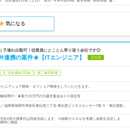
】* 完全週休2日制（土日）* 祝日* 年末年始休暇* 夏季休暇* 有給休暇* 慶…
気になる
 | 子連れ出勤可！従業員にとことん寄り添う会社です◎
外連携の案件★【ITエンジニア】
正社員
問
完全週休2日制
第二新卒歓迎
用いたニアショア開発・オフショア開発をしていただきます。
極採用中〉★最大15万円の引越支援金あり※規定有
／ 福岡県福岡市博多区東比恵三丁目 東比恵ビジネスセンター7階 ※「東比恵駅」
 賞与年2回※残業代は別途支給します。※経験やスキルを考慮し金額を決定しま
接時に相談…