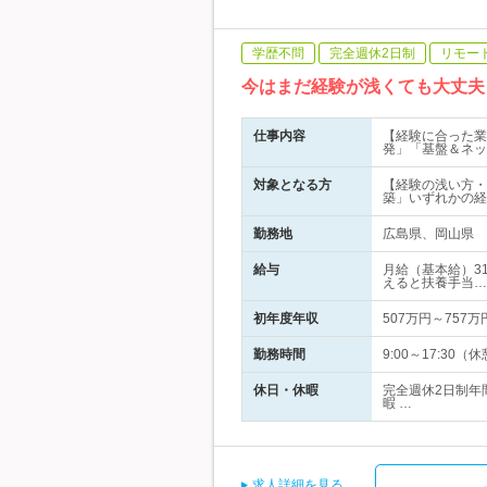
学歴不問
完全週休2日制
リモー
今はまだ経験が浅くても大丈夫
仕事内容
【経験に合った業
発」「基盤＆ネッ
対象となる方
【経験の浅い方・
築」いずれかの経
勤務地
広島県、岡山県
給与
月給（基本給）31
えると扶養手当…
初年度年収
507万円～757万
勤務時間
9:00～17:30
休日・休暇
完全週休2日制年
暇 …
求人詳細を見る