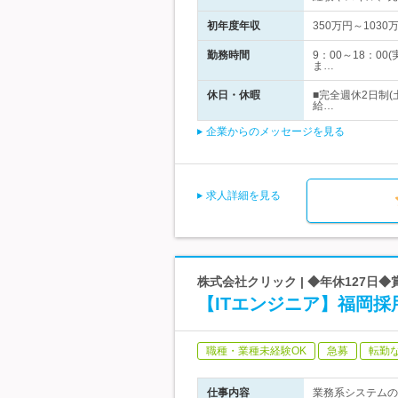
初年度年収
350万円～1030
勤務時間
9：00～18：
ま…
休日・休暇
■完全週休2日制
給…
企業からのメッセージを見る
求人詳細を見る
株式会社クリック | ◆年休127日◆
【ITエンジニア】福岡採
職種・業種未経験OK
急募
転勤
仕事内容
業務系システムの