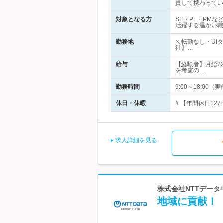
貫して携わってい
対象となる方
SE・PL・PM
活躍する温かい職
勤務地
＼転勤なし・UI
社】…
給与
【経験者】月給22
を考慮の…
勤務時間
9:00～18:0
休日・休暇
# 【年間休日12
求人詳細を見る
株式会社NTTデータ中
地域に貢献！【