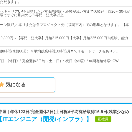
ただきます。
などへキャリアUPを目指したい方＆未経験・経験が浅い方まで大歓迎！◎20～30代が
場ですぐに馴染める※専門・短大卒以上
ターン歓迎／ 本社または各プロジェクト先（福岡市内）での勤務となります。 【本
9,800円～【専門・短大卒】月給215,000円【大卒】月給225,000円※経験、能力
0（実働8時間/休憩60分）※平均残業時間10時間/月# ＼リモートワークもあり／…
7日】《休日》* 完全週休2日制（土・日）* 祝日《休暇》* 年間有給休暇* GW…
気になる
国 | 年休123日/完全週休2日(土日祝)/平均有給取得16.5日/残業少なめ
ITエンジニア（開発/インフラ）】
正社員