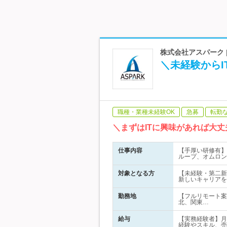
株式会社アスパーク 
＼未経験からI
職種・業種未経験OK
急募
転勤
＼まずはITに興味があれば大
仕事内容
【手厚い研修有】
ループ、オムロン
対象となる方
【未経験・第二新
新しいキャリアを
勤務地
【フルリモート案
北、関東…
給与
【実務経験者】月
経験やスキル、売