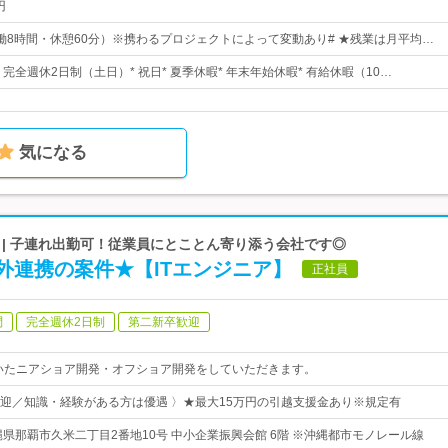
円
0（実働8時間・休憩60分）※携わるプロジェクトによって変動あり# ★残業は月平均…
* 完全週休2日制（土日）* 祝日* 夏季休暇* 年末年始休暇* 有給休暇（10…
気になる
 | 子連れ出勤可！従業員にとことん寄り添う会社です◎
外連携の案件★【ITエンジニア】
正社員
問
完全週休2日制
第二新卒歓迎
用いたニアショア開発・オフショア開発をしていただきます。
迎／知識・経験がある方は優遇 〉★最大15万円の引越支援金あり※規定有
縄県那覇市久米二丁目2番地10号 中小企業振興会館 6階 ※沖縄都市モノレール線