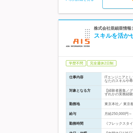
株式会社亜細亜情報シ
スキルを活か
学歴不問
完全週休2日制
仕事内容
ITエンジニアと
なたのスキルや希
対象となる方
【経験者募集／グ
ずれかの実務経験
勤務地
東京本社／ 東京都
給与
月給250,00
勤務時間
《フレックスタイム