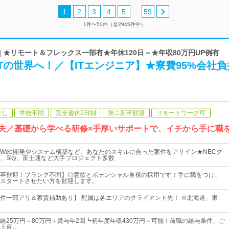
…
1
2
3
4
5
59
1件〜50件（全2945件中）
| ★リモート＆フレックス一部有★年休120日～★年収80万円UP例有
Tの世界へ！／【ITエンジニア】★寮費95%会社負
なし
学歴不問
完全週休2日制
第二新卒歓迎
リモートワーク可
丈夫／基礎から学べる研修×手厚いサポートで、イチから手に職
Web開発やシステム構築など、あなたのスキルに合った案件をアサイン★NECグ
、Sky、富士通など大手プロジェクト多数
卒歓迎！ブランク不問】◎意欲とポテンシャル重視の採用です！手に職をつけ、
スタートさせたい方を歓迎します。
件一部アリ＆家賃補助あり】 配属は各エリアのクライアント先！ ※北海道、東
給25万円～80万円＋賞与年2回┗初年度年収430万円～可能！前職の給与条件、ご
上貢…