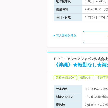
初年度年収
380万円～700万
勤務時間
9:00～18:0
休日・休暇
# 年間休日125日
求人詳細を見る
ＦＰＴニアショアジャパン株式会社
《沖縄》★転勤なし★海
業種未経験OK
転勤なし
学歴不
仕事内容
主にはJAVAを
対象となる方
〈実務未経験者歓
勤務地
沖縄オフィス 沖
「…