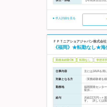
休日・休暇
【年間休日125日
求人詳細を見る
ＦＰＴニアショアジャパン株式会社
《福岡》★転勤なし★海
業種未経験OK
転勤なし
学歴不
仕事内容
主にはJAVAを
対象となる方
〈実務経験者を積
勤務地
福岡開発センター
徒歩…
給与
月給22万円～+
す。 詳しくは面