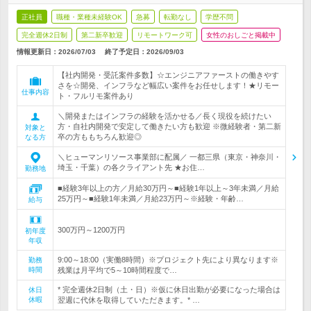
正社員
職種・業種未経験OK
急募
転勤なし
学歴不問
完全週休2日制
第二新卒歓迎
リモートワーク可
女性のおしごと掲載中
情報更新日：2026/07/03
終了予定日：
2026/09/03
【社内開発・受託案件多数】☆エンジニアファーストの働きやす
さを☆開発、インフラなど幅広い案件をお任せします！★リモー
仕事内容
ト・フルリモ案件あり
＼開発またはインフラの経験を活かせる／長く現役を続けたい
方・自社内開発で安定して働きたい方も歓迎 ※微経験者・第二新
対象と
卒の方ももちろん歓迎◎
なる方
＼ヒューマンリソース事業部に配属／ 一都三県（東京・神奈川・
埼玉・千葉）の各クライアント先 ★お住…
勤務地
■経験3年以上の方／月給30万円～■経験1年以上～3年未満／月給
25万円～■経験1年未満／月給23万円～※経験・年齢…
給与
300万円～1200万円
初年度
年収
9:00～18:00（実働8時間）※プロジェクト先により異なります※
勤務
時間
残業は月平均で5～10時間程度で…
* 完全週休2日制（土・日）※仮に休日出勤が必要になった場合は
休日
休暇
翌週に代休を取得していただきます。* …