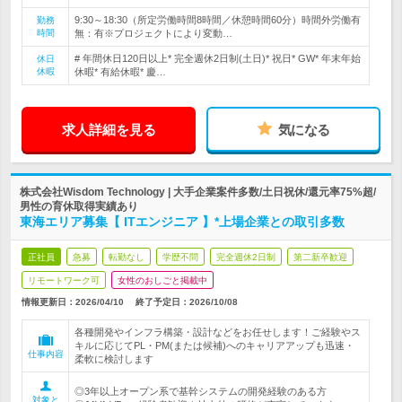
9:30～18:30（所定労働時間8時間／休憩時間60分）時間外労働有
勤務
時間
無：有※プロジェクトにより変動…
# 年間休日120日以上* 完全週休2日制(土日)* 祝日* GW* 年末年始
休日
休暇
休暇* 有給休暇* 慶…
求人詳細を見る
気になる
株式会社Wisdom Technology | 大手企業案件多数/土日祝休/還元率75%超/
男性の育休取得実績あり
東海エリア募集【 ITエンジニア 】*上場企業との取引多数
正社員
急募
転勤なし
学歴不問
完全週休2日制
第二新卒歓迎
リモートワーク可
女性のおしごと掲載中
情報更新日：2026/04/10
終了予定日：
2026/10/08
各種開発やインフラ構築・設計などをお任せします！ご経験やス
キルに応じてPL・PM(または候補)へのキャリアアップも迅速・
仕事内容
柔軟に検討します
◎3年以上オープン系で基幹システムの開発経験のある方
対象と