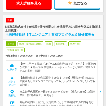
求人詳細を見る
気になる
新着
NE東京株式会社 | ★転居を伴う転勤なし★残業平均1h/日★年休125日(基本
土日祝休)
※未経験歓迎【ITエンジニア】育成プログラム＆研修充実★
正社員
職種・業種未経験OK
急募
転勤なし
学歴不問
完全週休2日制
情報更新日：2026/06/09
終了予定日：
2026/11/30
【0から学べる育成プログラム&独自研修3ヶ月～6ヶ月】で圧倒的
な成長！★官公庁や 学校法人・大手メーカーなど幅広い管理シス
仕事内容
テムの案件で活躍
【未経験歓迎｜20代活躍中｜29歳まで(※)】原則定時退社&資格
支援金あり◎エンジニアになってみたい／チャレンジしたい方も
対象と
大歓迎！
なる方
東京都千代田区東神田2-6-2 タカラビル8F 【雇入れ直後】上記事
業所 【変更の範囲】変更なし
勤務地
月給25万円※上記には固定残業代として20時間/33,800円を含む
超過分は別途支給※経験・年齢・能力を考慮して提示…