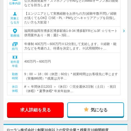
公共系開発案件・スマホアプリやAIなどのWeb/オープン系の開発
仕事内容
などを担当します
【エンジニアとして実務経験をお持ちの方(経験年数不問)／経験
が浅くてもOK】◎SE・PL・PMなどへキャリアアップを目指し
対象と
たい方も大歓迎！
なる方
福岡県福岡市博多区博多駅南1-8-34 博多駅FRビル3F ☆リモート
併用案件あり・例：週2～3回…
勤務地
年俸制 400万円～600万円※12分割して支給します。※経験・能
力などを考慮の上、待遇を決定します。※試用期間6ヶ…
給与
400万円～600万円
初年度
年収
9：00 ～ 18：00（休憩：60分）* 就業時間はお客様先に準じます
勤務
時間
（実働8時間）* 残業は月平…
# ＜ 年間休日120日 ＞《休日》◇完全週休2日制（土日）・祝日
休日
休暇
《休暇》* 夏季休暇* 年末年始休…
求人詳細を見る
気になる
ローラン株式会社 | 創業30年以上の安定企業＊残業月10時間程度