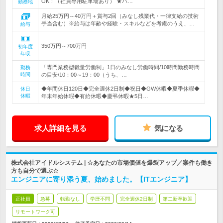
OK！（社員専用駐車場あり） ★バ…
勤務地
月給25万円～40万円＋賞与2回（みなし残業代・一律支給の技術
手当含む）※給与は年齢や経験・スキルなどを考慮のうえ、…
給与
350万円～700万円
初年度
年収
「専門業務型裁量労働制」1日のみなし労働時間/10時間勤務時間
勤務
時間
の目安/10：00～19：00（うち、…
◆年間休日120日◆完全週休2日制◆祝日◆GW休暇◆夏季休暇◆
休日
休暇
年末年始休暇◆有給休暇◆慶弔休暇★5日…
求人詳細を見る
気になる
株式会社アイドルシステム | ☆あなたの市場価値を爆裂アップ／案件も働き
方も自分で選ぶ☆
エンジニアに寄り添う夏、始めました。【ITエンジニア】
正社員
急募
転勤なし
学歴不問
完全週休2日制
第二新卒歓迎
リモートワーク可