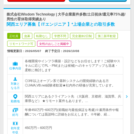
株式会社Wisdom Technology | 大手企業案件多数/土日祝休/還元率75%超/
男性の育休取得実績あり
関西エリア募集【 ITエンジニア 】*上場企業との取引多数
正社員
急募
転勤なし
学歴不問
完全週休2日制
第二新卒歓迎
リモートワーク可
女性のおしごと掲載中
情報更新日：2026/05/07
終了予定日：
2026/10/08
各種開発やインフラ構築・設計などをお任せします！ご経験やス
キルに応じてPL・PM(または候補)へのキャリアアップも迅速・
仕事内容
柔軟に検討します
◎3年以上オープン系で基幹システムの開発経験のある方
対象と
◎JAVA,VB.net経験者歓迎★社内外の研修が充実しています。
なる方
関西エリアにあるクライアント先 （大阪府、京都府、滋賀県、兵
庫県など） ★リモート案件もあります。…
勤務地
年俸450万円~600万円(前職給与最低保証を考慮)※雇用条件や報
酬については面談時に詳細をお伝えします。※年齢、経…
給与
450万円～600万円
初年度
年収