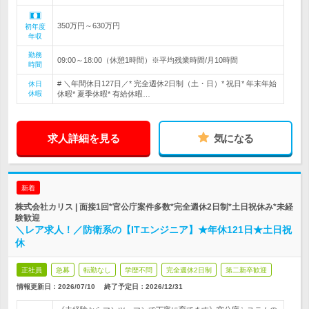
350万円～630万円
初年度
年収
勤務
09:00～18:00（休憩1時間）※平均残業時間/月10時間
時間
# ＼年間休日127日／* 完全週休2日制（土・日）* 祝日* 年末年始
休日
休暇
休暇* 夏季休暇* 有給休暇…
求人詳細を見る
気になる
新着
株式会社カリス | 面接1回*官公庁案件多数*完全週休2日制*土日祝休み*未経
験歓迎
＼レア求人！／防衛系の【ITエンジニア】★年休121日★土日祝
休
正社員
急募
転勤なし
学歴不問
完全週休2日制
第二新卒歓迎
情報更新日：2026/07/10
終了予定日：
2026/12/31