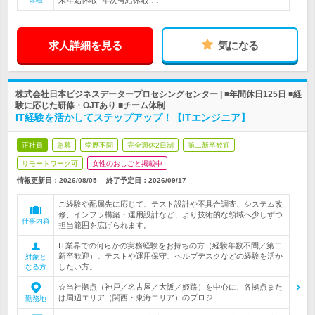
末年始休暇* 年次有給休暇*…
求人詳細を見る
気になる
株式会社日本ビジネスデータープロセシングセンター | ■年間休日125日 ■経
験に応じた研修・OJTあり ■チーム体制
IT経験を活かしてステップアップ！【ITエンジニア】
正社員
急募
学歴不問
完全週休2日制
第二新卒歓迎
リモートワーク可
女性のおしごと掲載中
情報更新日：2026/08/05
終了予定日：
2026/09/17
ご経験や配属先に応じて、テスト設計や不具合調査、システム改
修、インフラ構築・運用設計など、より技術的な領域へ少しずつ
仕事内容
担当範囲を広げられます。
IT業界での何らかの実務経験をお持ちの方（経験年数不問／第二
新卒歓迎）。テストや運用保守、ヘルプデスクなどの経験を活か
対象と
したい方。
なる方
☆当社拠点（神戸／名古屋／大阪／姫路）を中心に、各拠点また
は周辺エリア（関西・東海エリア）のプロジ…
勤務地