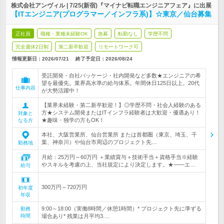
株式会社アンヴィル | 7/25(新宿)『マイナビ転職エンジニアフェア』に出展
【ITエンジニア(プログラマー／インフラ系)】☆東京／仙台募集
正社員
職種・業種未経験OK
急募
転勤なし
学歴不問
完全週休2日制
第二新卒歓迎
リモートワーク可
情報更新日：2026/07/21
終了予定日：
2026/08/24
受託開発・自社パッケージ・社内開発など多数★エンジニアの希
望を最優先。業界高水準の給与体系。年間休日125日以上。20代
仕事内容
が大勢活躍中！
【業界未経験・第二新卒歓迎！】◎学歴不問・社会人経験のある
方★システム開発またはITインフラ経験者は大歓迎・優遇あり！
対象と
★趣味・独学の方もOK！
なる方
本社、大阪営業所、仙台営業所 または首都圏（東京、埼玉、千
葉、神奈川）や仙台市周辺のプロジェクト先…
勤務地
月給：25万円～60万円 ＋業績賞与＋技術手当＋資格手当※経験
やスキルを考慮の上、当社規定により決定します。★――エ…
給与
300万円～720万円
初年度
年収
9:00～18:00（実働8時間／休憩1時間）* プロジェクト先に準ずる
勤務
時間
場合あり* 残業は月平均3.…