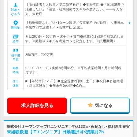
【微経験者も大歓迎／第二新卒歓迎】◆学歴不問 ◆「地域密着で
活躍したい」「請負・社内開発でスキルを磨きたい」――そんな
対象と
方、大歓迎！
なる方
【原則転勤なし／U・Iターン歓迎／各事業所での勤務】 ＼東日本
事業本部で活躍！／ ■茨城本社 茨城…
勤務地
月給26万円～58万円＋諸手当＋賞与※残業代は別途全額支給しま
す。※経験やスキルを考慮のうえ決定します。※試用期間3…
給与
350万円～700万円
初年度
年収
9：00～17：30（実働7時間45分）※平均残業時間：月16時間程
勤務
時間
度です！
# 【年間休日125日】◆完全週休2日制（土日）◆祝日◆有給休暇
休日
休暇
（取得率98％）◆年末年始休暇◆GW…
求人詳細を見る
気になる
株式会社オープンアップITエンジニア | 年休123日×夜勤なし×福利厚生充実
未経験歓迎【ITエンジニア】日勤選択可×残業月7h