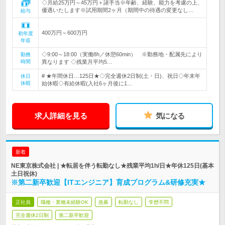
◇月給25万円～45万円＋諸手当※年齢、経験、能力を考慮の上、
優遇いたします※試用期間2ヶ月（期間中の待遇の変更なし…
給与
400万円～600万円
初年度
年収
◇9:00～18:00（実働8h／休憩60min） ※勤務地・配属先により
勤務
時間
異なります ◇残業月平均5…
# ★年間休日…125日★◇完全週休2日制(土・日)、祝日◇年末年
休日
休暇
始休暇◇有給休暇(入社6ヶ月後に1…
求人詳細を見る
気になる
新着
NE東京株式会社 | ★転居を伴う転勤なし★残業平均1h/日★年休125日(基本
土日祝休)
※第二新卒歓迎【ITエンジニア】育成プログラム&研修充実★
正社員
職種・業種未経験OK
急募
転勤なし
学歴不問
完全週休2日制
第二新卒歓迎