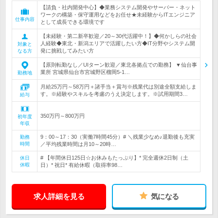
【請負・社内開発中心】◆業務システム開発やサーバー・ネット
ワークの構築・保守運用などをお任せ★未経験からITエンジニア
仕事内容
として成長できる環境です
【未経験・第二新卒歓迎／20～30代活躍中！】◆何かしらの社会
人経験◆東北・新潟エリアで活躍したい方◆IT分野やシステム開
対象と
発に挑戦してみたい方
なる方
【原則転勤なし／UIターン歓迎／東北各拠点での勤務】 ▼仙台事
業所 宮城県仙台市宮城野区榴岡5-1…
勤務地
月給25万円～58万円＋諸手当＋賞与※残業代は別途全額支給しま
す。※経験やスキルを考慮のうえ決定します。※試用期間3…
給与
350万円～800万円
初年度
年収
9：00～17：30（実働7時間45分）# ＼残業少なめ♪退勤後も充実
勤務
時間
／平均残業時間は月10～20時…
# 【年間休日125日☆お休みもたっぷり】* 完全週休2日制（土
休日
休暇
日）* 祝日* 有給休暇（取得率98…
求人詳細を見る
気になる