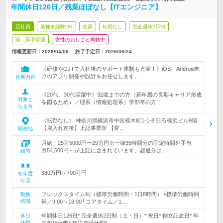
年間休日126日／残業ほぼなし【ITエンジニア】
正社員
業種未経験OK
急募
転勤なし
完全週休2日制
第二新卒歓迎
女性のおしごと掲載中
情報更新日：2026/04/06
終了予定日：
2026/09/24
《研修やOJTで入社後のサポート体制も充実！》iOS、Android向
けのアプリ開発や設計をお任せします。
仕事内容
《20代、30代活躍中》32歳までの方（若年層の長期キャリア形成
対象と
を図るため）／理系（情報処理系）学部卒の方
なる方
《転勤なし》 神奈川県横浜市中区桜木町1-1-8 日石横浜ビル9階
【雇入れ直後】上記事業所 【変…
勤務地
月給：25万5000円ー29万円※一律35時間分の固定時間外手当
月54,500円～が上記に含まれています。超過分は…
給与
380万円～700万円
初年度
年収
フレックスタイム制（標準労働時間：1日8時間）└標準労働時間
勤務
時間
帯／9:00～18:00└コアタイム／1…
年間休日126日* 完全週休2日制（土・日）* 祝日* 創立記念日* 年
休日
休暇