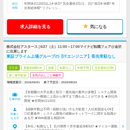
年間休日120日以上# 休日* 完全週休2日(土、日)* 祝日# 休暇* 年
休日
休暇
次有給休暇* リフレッシ…
求人詳細を見る
気になる
株式会社アスタース | 6/27（土）11:00～17:00マイナビ転職フェア@金沢
に出展します
東証プライム上場グループの【ITエンジニア】客先常駐なし
正社員
業種未経験OK
急募
転勤なし
学歴不問
完全週休2日制
第二新卒歓迎
女性のおしごと掲載中
情報更新日：2026/06/01
終了予定日：
2026/08/24
【首都圏の大手企業と取引！最先端の案件が多数】システム開発
やサーバー構築に上流から保守まで携わることができる ★自社内
仕事内容
開発 ★年間休日120日
【経験年数は不問！経験が浅い方も大歓迎！入社前面談もOK】
◎応募条件：システム開発の経験orネットワークに関する知識が
対象と
ある方 ★Web面接も相談OK
なる方
【本社／転勤なし】 石川県野々市市蓮花寺町637 ★マイカー通勤