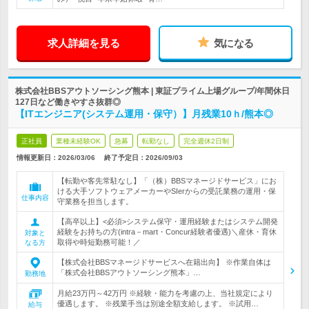
求人詳細を見る
気になる
株式会社BBSアウトソーシング熊本 | 東証プライム上場グループ/年間休日
127日など働きやすさ抜群◎
【ITエンジニア(システム運用・保守）】月残業10ｈ/熊本◎
正社員
業種未経験OK
急募
転勤なし
完全週休2日制
情報更新日：2026/03/06
終了予定日：
2026/09/03
【転勤や客先常駐なし】「（株）BBSマネージドサービス」にお
ける大手ソフトウェアメーカーやSIerからの受託業務の運用・保
仕事内容
守業務を担当します。
【高卒以上】<必須>システム保守・運用経験またはシステム開発
経験をお持ちの方(intra－mart・Concur経験者優遇)＼産休・育休
対象と
取得や時短勤務可能！／
なる方
【株式会社BBSマネージドサービスへ在籍出向】 ※作業自体は
「株式会社BBSアウトソーシング熊本」…
勤務地
月給23万円～42万円 ※経験・能力を考慮の上、当社規定により
優遇します。 ※残業手当は別途全額支給します。 ※試用…
給与