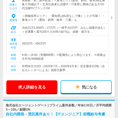
未経験・第二新卒歓迎！＜東海エリア(愛知、静岡、岐阜)限定募
集※35歳以下＞文系出身者も活躍中！IT業界に興味のある方/20
対象と
代活躍中/ブランクOK
なる方
＜積極採用エリア＞ ・愛知県は転居なしで働くことが可能！ ・
東海エリア（愛知・静岡・岐阜・三重）も…
勤務地
月給21万4,000円～27万円（一律手当4万円・みなし残業代含む）
＋交通費＋賞与2回※入社時の給与は、経験・能力を…
給与
250万円～400万円
初年度
年収
9:00～18:00（実働8時間）※配属先により異なります。※残業は
勤務
時間
月平均7時間程度
年間休日123日（2025年7月～2026年6月末）完全週休2日制（会
休日
休暇
社カレンダーによる）祝祭日夏季…
求人詳細を見る
気になる
株式会社エージェントゲート | プライム案件多数／年休130日／月平均残業
5～10h／副業OK
自社内開発・受託案件あり！【ITエンジニア】前職給与考慮