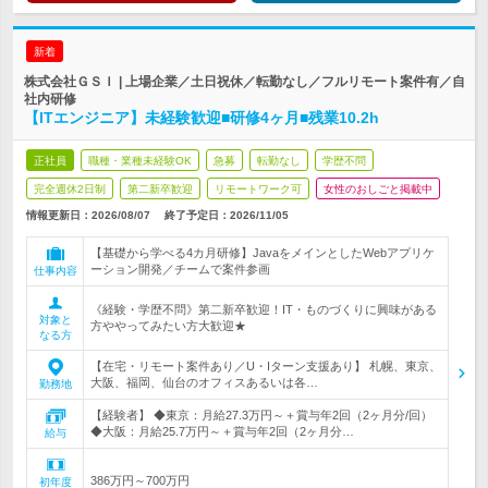
新着
株式会社ＧＳＩ | 上場企業／土日祝休／転勤なし／フルリモート案件有／自
社内研修
【ITエンジニア】未経験歓迎■研修4ヶ月■残業10.2h
正社員
職種・業種未経験OK
急募
転勤なし
学歴不問
完全週休2日制
第二新卒歓迎
リモートワーク可
女性のおしごと掲載中
情報更新日：2026/08/07
終了予定日：
2026/11/05
【基礎から学べる4カ月研修】JavaをメインとしたWebアプリケ
ーション開発／チームで案件参画
仕事内容
《経験・学歴不問》第二新卒歓迎！IT・ものづくりに興味がある
対象と
方ややってみたい方大歓迎★
なる方
【在宅・リモート案件あり／U・Iターン支援あり】 札幌、東京、
大阪、福岡、仙台のオフィスあるいは各…
勤務地
【経験者】 ◆東京：月給27.3万円～＋賞与年2回（2ヶ月分/回）
◆大阪：月給25.7万円～＋賞与年2回（2ヶ月分…
給与
386万円～700万円
初年度