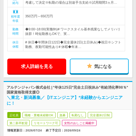
考慮して決定※転勤の場合は別途手当支給※試用期間3ヵ月…
給与
350万円～650万円
初年度
年収
◆9:00~18:00(実働8h)# ワークスタイル基本残業なしでメリハリ
勤務
時間
抜群！時短勤務もOKで、実…
# 休日◆年間休日122日◆完全週休2日(土日休み)◆祝日※シフト
休日
休暇
勤務、夜勤可能性あり# 休暇◆年末…
求人詳細を見る
気になる
アルテンジャパン株式会社 | *年休125日*完全土日祝休み*有給消化率98％*
国家資格取得支援◎
＼東北・新潟募集／【ITエンジニア】*未経験からエンジニア
に！
正社員
職種・業種未経験OK
急募
転勤なし
完全週休2日制
第二新卒歓迎
リモートワーク可
女性のおしごと掲載中
情報更新日：2026/07/24
終了予定日：
2026/09/24