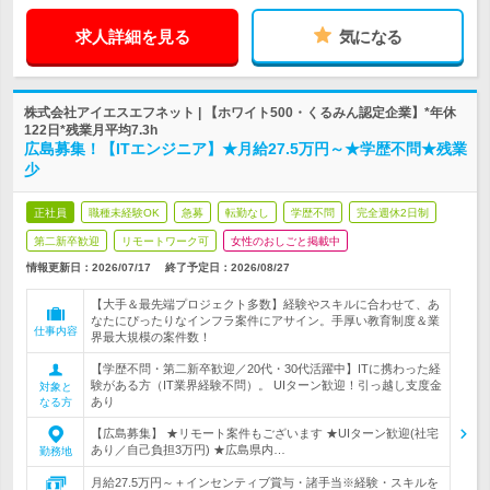
求人詳細を見る
気になる
株式会社アイエスエフネット | 【ホワイト500・くるみん認定企業】*年休
122日*残業月平均7.3h
広島募集！【ITエンジニア】★月給27.5万円～★学歴不問★残業
少
正社員
職種未経験OK
急募
転勤なし
学歴不問
完全週休2日制
第二新卒歓迎
リモートワーク可
女性のおしごと掲載中
情報更新日：2026/07/17
終了予定日：
2026/08/27
【大手＆最先端プロジェクト多数】経験やスキルに合わせて、あ
なたにぴったりなインフラ案件にアサイン。手厚い教育制度＆業
仕事内容
界最大規模の案件数！
【学歴不問・第二新卒歓迎／20代・30代活躍中】ITに携わった経
験がある方（IT業界経験不問）。 UIターン歓迎！引っ越し支度金
対象と
あり
なる方
【広島募集】 ★リモート案件もございます ★UIターン歓迎(社宅
あり／自己負担3万円) ★広島県内…
勤務地
月給27.5万円～＋インセンティブ賞与・諸手当※経験・スキルを