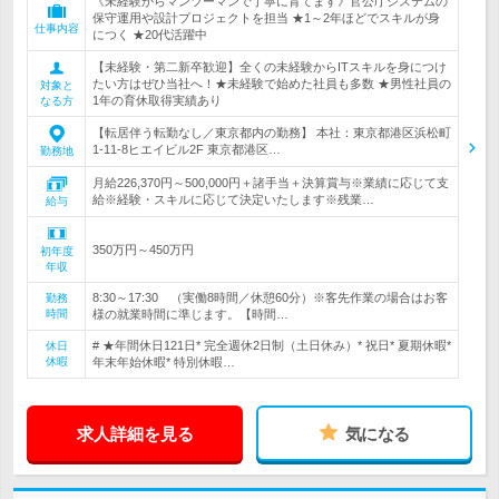
《未経験からマンツーマンで丁寧に育てます》官公庁システムの
保守運用や設計プロジェクトを担当 ★1～2年ほどでスキルが身
仕事内容
につく ★20代活躍中
【未経験・第二新卒歓迎】全くの未経験からITスキルを身につけ
たい方はぜひ当社へ！★未経験で始めた社員も多数 ★男性社員の
対象と
1年の育休取得実績あり
なる方
【転居伴う転勤なし／東京都内の勤務】 本社：東京都港区浜松町
1-11-8ヒエイビル2F 東京都港区…
勤務地
月給226,370円～500,000円＋諸手当＋決算賞与※業績に応じて支
給※経験・スキルに応じて決定いたします※残業…
給与
350万円～450万円
初年度
年収
8:30～17:30 （実働8時間／休憩60分）※客先作業の場合はお客
勤務
時間
様の就業時間に準じます。【時間…
# ★年間休日121日* 完全週休2日制（土日休み）* 祝日* 夏期休暇*
休日
休暇
年末年始休暇* 特別休暇…
求人詳細を見る
気になる