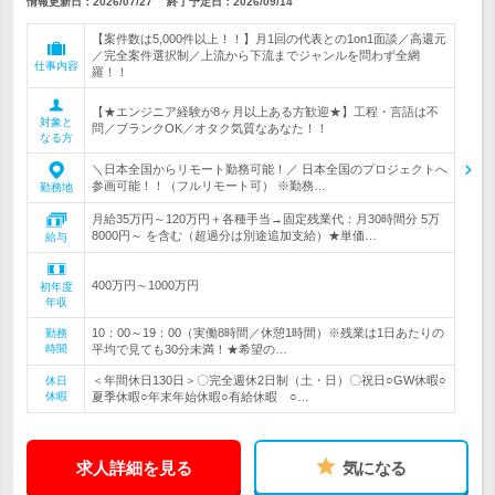
情報更新日：2026/07/27
終了予定日：
2026/09/14
【案件数は5,000件以上！！】月1回の代表との1on1面談／高還元
／完全案件選択制／上流から下流までジャンルを問わず全網
仕事内容
羅！！
【★エンジニア経験が8ヶ月以上ある方歓迎★】工程・言語は不
対象と
問／ブランクOK／オタク気質なあなた！！
なる方
＼日本全国からリモート勤務可能！／ 日本全国のプロジェクトへ
参画可能！！（フルリモート可） ※勤務…
勤務地
月給35万円～120万円＋各種手当→固定残業代：月30時間分 5万
8000円～ を含む（超過分は別途追加支給）★単価…
給与
400万円～1000万円
初年度
年収
10：00～19：00（実働8時間／休憩1時間）※残業は1日あたりの
勤務
時間
平均で見ても30分未満！★希望の…
＜年間休日130日＞〇完全週休2日制（土・日）〇祝日○GW休暇○
休日
休暇
夏季休暇○年末年始休暇○有給休暇 ○…
求人詳細を見る
気になる