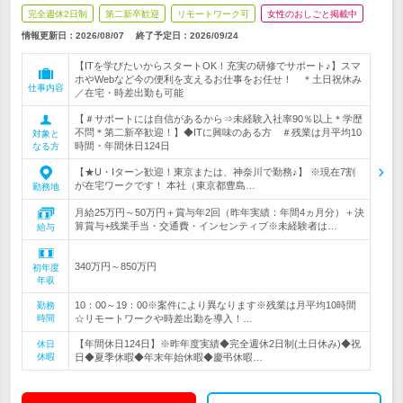
完全週休2日制
第二新卒歓迎
リモートワーク可
女性のおしごと掲載中
情報更新日：2026/08/07
終了予定日：
2026/09/24
【ITを学びたいからスタートOK！充実の研修でサポート♪】スマ
ホやWebなど今の便利を支えるお仕事をお任せ！ ＊土日祝休み
仕事内容
／在宅・時差出勤も可能
【＃サポートには自信があるから⇒未経験入社率90％以上＊学歴
不問＊第二新卒歓迎！】◆ITに興味のある方 ＃残業は月平均10
対象と
時間・年間休日124日
なる方
【★U・Iターン歓迎！東京または、神奈川で勤務♪】 ※現在7割
が在宅ワークです！ 本社（東京都豊島…
勤務地
月給25万円～50万円＋賞与年2回（昨年実績：年間4ヵ月分）＋決
算賞与+残業手当・交通費・インセンティブ※未経験者は…
給与
340万円～850万円
初年度
年収
10：00～19：00※案件により異なります※残業は月平均10時間
勤務
時間
☆リモートワークや時差出勤を導入！…
【年間休日124日】※昨年度実績◆完全週休2日制(土日休み)◆祝
休日
休暇
日◆夏季休暇◆年末年始休暇◆慶弔休暇…