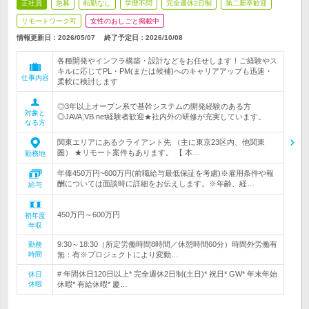
正社員
急募
転勤なし
学歴不問
完全週休2日制
第二新卒歓迎
リモートワーク可
女性のおしごと掲載中
情報更新日：2026/05/07
終了予定日：
2026/10/08
各種開発やインフラ構築・設計などをお任せします！ご経験やス
キルに応じてPL・PM(または候補)へのキャリアアップも迅速・
仕事内容
柔軟に検討します
◎3年以上オープン系で基幹システムの開発経験のある方
対象と
◎JAVA,VB.net経験者歓迎★社内外の研修が充実しています。
なる方
関東エリアにあるクライアント先 （主に東京23区内、他関東
圏） ★リモート案件もあります。 【 本…
勤務地
年俸450万円~600万円(前職給与最低保証を考慮)※雇用条件や報
酬については面談時に詳細をお伝えします。※年齢、経…
給与
450万円～600万円
初年度
年収
9:30～18:30（所定労働時間8時間／休憩時間60分）時間外労働有
勤務
時間
無：有※プロジェクトにより変動…
# 年間休日120日以上* 完全週休2日制(土日)* 祝日* GW* 年末年始
休日
休暇
休暇* 有給休暇* 慶…