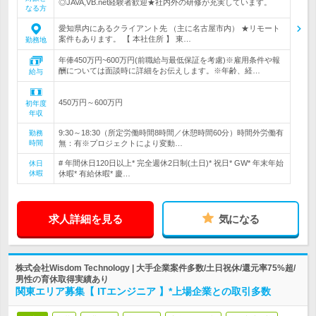
◎JAVA,VB.net経験者歓迎★社内外の研修が充実しています。
なる方
愛知県内にあるクライアント先 （主に名古屋市内） ★リモート
案件もあります。 【 本社住所 】 東…
勤務地
年俸450万円~600万円(前職給与最低保証を考慮)※雇用条件や報
酬については面談時に詳細をお伝えします。※年齢、経…
給与
450万円～600万円
初年度
年収
9:30～18:30（所定労働時間8時間／休憩時間60分）時間外労働有
勤務
時間
無：有※プロジェクトにより変動…
# 年間休日120日以上* 完全週休2日制(土日)* 祝日* GW* 年末年始
休日
休暇
休暇* 有給休暇* 慶…
求人詳細を見る
気になる
株式会社Wisdom Technology | 大手企業案件多数/土日祝休/還元率75%超/
男性の育休取得実績あり
関東エリア募集【 ITエンジニア 】*上場企業との取引多数