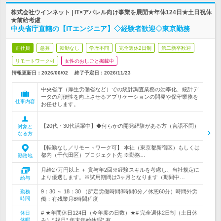
株式会社ウインネット | IT×アパレル向け事業を展開★年休124日★土日祝休
★前給考慮
中央省庁直轄の【ITエンジニア】◇経験者歓迎◇東京勤務
正社員
急募
転勤なし
学歴不問
完全週休2日制
第二新卒歓迎
リモートワーク可
女性のおしごと掲載中
情報更新日：2026/06/02
終了予定日：
2026/11/23
中央省庁（厚生労働省など）での統計調査業務の効率化、統計デ
ータの利便性を向上させるアプリケーションの開発や保守業務を
仕事内容
お任せします。
【20代・30代活躍中】◆何らかの開発経験がある方（言語不問）
対象と
なる方
【転勤なし／リモートワーク可】 本社（東京都新宿区）もしくは
都内（千代田区）プロジェクト先 ※勤務…
勤務地
月給27万円以上 ＋ 賞与年2回※経験スキルを考慮し、当社規定に
より優遇します。※試用期間は3ヶ月となります（期間中…
給与
9：30 ～ 18：30 （所定労働時間8時間0分／休憩60分）時間外労
勤務
時間
働：有残業月8時間程度
# ★年間休日124日（今年度の日数）★# 完全週休2日制（土日休
休日
休暇
み）* 祝日* 年末年始休暇* 有…