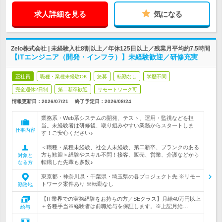
求人詳細を見る
気になる
Zelo株式会社 | 未経験入社8割以上／年休125日以上／残業月平均約7.5時間
【ITエンジニア（開発・インフラ）】未経験歓迎／研修充実
正社員
職種・業種未経験OK
急募
転勤なし
学歴不問
完全週休2日制
第二新卒歓迎
リモートワーク可
情報更新日：2026/07/21
終了予定日：
2026/08/24
業務系・Web系システムの開発、テスト、運用・監視などを担
当。未経験者は研修後、取り組みやすい業務からスタートしま
仕事内容
す！ご安心ください♪
＜職種・業種未経験、社会人未経験、第二新卒、ブランクのある
方も歓迎＞経験やスキル不問！接客、販売、営業、介護などから
対象と
転職した先輩も多数♪
なる方
東京都・神奈川県・千葉県・埼玉県の各プロジェクト先 ※リモー
トワーク案件あり ※転勤なし
勤務地
【IT業界での実務経験をお持ちの方／SEクラス】月給40万円以上
＋各種手当※経験者は前職給与を保証します。※上記月給…
給与