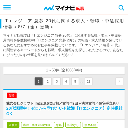
ITエンジニア 急募 20代に関する求人・転職・中途採用
情報＜8/7（金）更新＞
マイナビ転職では「ITエンジニア 急募 20代」に関連する転職・求人・中途採
用情報を多数掲載中!「ITエンジニア 急募 20代」の転職・求人情報を探してい
るあなたにおすすめのお仕事を掲載しています。「ITエンジニア 急募 20代」
に関連するキーワードからも転職・求人情報をお探しいただけるので、あなた
にぴったりのお仕事を見つけてみてください!
1～50件 (全1066件中)
…
1
2
3
4
5
22
新着
株式会社クラフト | 完全週休2日制／賞与年2回＋決算賞与／住宅手当あり
20代活躍中！ゼロから学びたいも歓迎【ITエンジニア】定時退社
OK
正社員
職種・業種未経験OK
急募
転勤なし
学歴不問