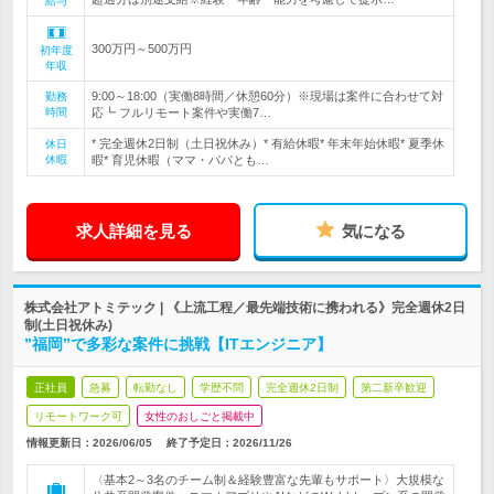
給与
300万円～500万円
初年度
年収
9:00～18:00（実働8時間／休憩60分）※現場は案件に合わせて対
勤務
時間
応┗ フルリモート案件や実働7…
* 完全週休2日制（土日祝休み）* 有給休暇* 年末年始休暇* 夏季休
休日
休暇
暇* 育児休暇（ママ・パパとも…
求人詳細を見る
気になる
株式会社アトミテック | 《上流工程／最先端技術に携われる》完全週休2日
制(土日祝休み)
”福岡”で多彩な案件に挑戦【ITエンジニア】
正社員
急募
転勤なし
学歴不問
完全週休2日制
第二新卒歓迎
リモートワーク可
女性のおしごと掲載中
情報更新日：2026/06/05
終了予定日：
2026/11/26
〈基本2～3名のチーム制＆経験豊富な先輩もサポート〉大規模な