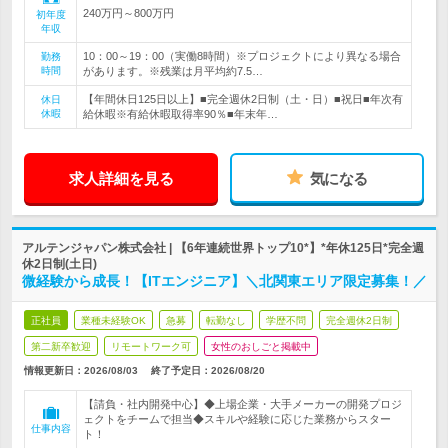
240万円～800万円
初年度
年収
10：00～19：00（実働8時間）※プロジェクトにより異なる場合
勤務
時間
があります。※残業は月平均約7.5…
【年間休日125日以上】■完全週休2日制（土・日）■祝日■年次有
休日
休暇
給休暇※有給休暇取得率90％■年末年…
求人詳細を見る
気になる
アルテンジャパン株式会社 | 【6年連続世界トップ10*】*年休125日*完全週
休2日制(土日)
微経験から成長！【ITエンジニア】＼北関東エリア限定募集！／
正社員
業種未経験OK
急募
転勤なし
学歴不問
完全週休2日制
第二新卒歓迎
リモートワーク可
女性のおしごと掲載中
情報更新日：2026/08/03
終了予定日：
2026/08/20
【請負・社内開発中心】◆上場企業・大手メーカーの開発プロジ
ェクトをチームで担当◆スキルや経験に応じた業務からスター
仕事内容
ト！