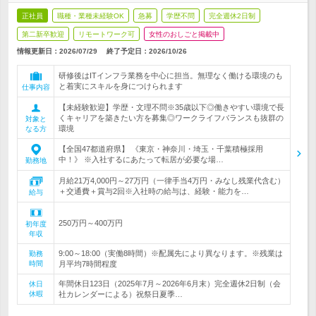
正社員
職種・業種未経験OK
急募
学歴不問
完全週休2日制
第二新卒歓迎
リモートワーク可
女性のおしごと掲載中
情報更新日：2026/07/29
終了予定日：
2026/10/26
研修後はITインフラ業務を中心に担当。無理なく働ける環境のも
と着実にスキルを身につけられます
仕事内容
【未経験歓迎】学歴・文理不問※35歳以下◎働きやすい環境で長
くキャリアを築きたい方を募集◎ワークライフバランスも抜群の
対象と
環境
なる方
【全国47都道府県】 《東京・神奈川・埼玉・千葉積極採用
中！》 ※入社するにあたって転居が必要な場…
勤務地
月給21万4,000円～27万円（一律手当4万円・みなし残業代含む）
＋交通費＋賞与2回※入社時の給与は、経験・能力を…
給与
250万円～400万円
初年度
年収
9:00～18:00（実働8時間）※配属先により異なります。※残業は
勤務
時間
月平均7時間程度
年間休日123日（2025年7月～2026年6月末）完全週休2日制（会
休日
休暇
社カレンダーによる）祝祭日夏季…