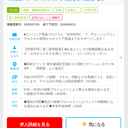
正社員
職種・業種未経験OK
急募
転勤なし
学歴不問
第二新卒歓迎
女性のおしごと掲載中
情報更新日：2026/07/29
終了予定日：
2026/08/31
■エンジニア育成プログラム「SODATEC」で、ITエンジニアとし
てのスキル習得からキャリア形成までをサポートします！
仕事内容
【学歴不問／第二新卒歓迎】■社会人としての就業経験がある方
対象と
◎「ゼロからスキルを身につけたい」という方にピッタリ♪
なる方
◆田町オフィス 東京都港区芝浦3-1-1 田町ステーションタワーN
30F ・「田町駅」より徒歩3…
勤務地
月給:24.8万円～※経験・スキル、年齢などを考慮のうえ、決定い
たします。※※上記の月給には固定残業代（33,560…
給与
9:00～18:00※就業プロジェクトにより異なる場合があります。
勤務
時間
※残業月平均5.5時間（2025年…
◆週休2日制◆祝日※就業プロジェクトによりシフト制勤務にな
休日
休暇
る場合があります◆年末年始休暇（12/29…
求人詳細を見る
気になる