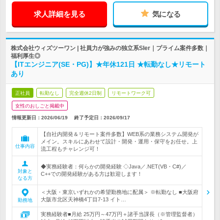
求人詳細を見る
気になる
株式会社ウィズツーワン | 社員力が強みの独立系SIer｜プライム案件多数｜
福利厚生◎
【ITエンジニア(SE・PG)】★年休121日 ★転勤なし★リモート
あり
正社員
転勤なし
完全週休2日制
リモートワーク可
女性のおしごと掲載中
情報更新日：2026/06/19
終了予定日：
2026/09/17
【自社内開発＆リモート案件多数】WEB系の業務システム開発が
メイン。スキルにあわせて設計・開発・運用・保守をお任せ。上
仕事内容
流工程もチャレンジ可！
◆実務経験者：何らかの開発経験 ◇Java／.NET(VB・C#)／
対象と
C++での開発経験がある方は歓迎します！
なる方
＜大阪・東京いずれかの希望勤務地に配属＞ ※転勤なし ■大阪府
大阪市北区天神橋4丁目7-13 イト…
勤務地
実務経験者■月給 25万円～47万円＋諸手当課長（※管理監督者）