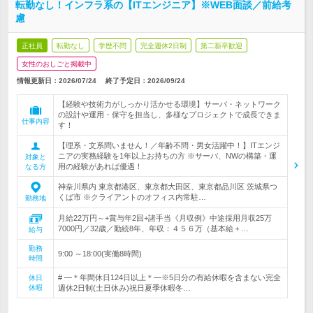
転勤なし！インフラ系の【ITエンジニア】※WEB面談／前給考
慮
正社員
転勤なし
学歴不問
完全週休2日制
第二新卒歓迎
女性のおしごと掲載中
情報更新日：2026/07/24
終了予定日：
2026/09/24
【経験や技術力がしっかり活かせる環境】サーバ・ネットワーク
の設計や運用・保守を担当し、多様なプロジェクトで成長できま
仕事内容
す！
【理系・文系問いません！／年齢不問・男女活躍中！】ITエンジ
ニアの実務経験を1年以上お持ちの方 ※サーバ、NWの構築・運
対象と
用の経験があれば優遇！
なる方
神奈川県内 東京都港区、東京都大田区、東京都品川区 茨城県つ
くば市 ※クライアントのオフィス内常駐…
勤務地
月給22万円～+賞与年2回+諸手当《月収例》中途採用月収25万
7000円／32歳／勤続8年、年収：４５６万（基本給＋…
給与
勤務
9:00 ～18:00(実働8時間)
時間
# ―＊年間休日124日以上＊―※5日分の有給休暇を含まない完全
休日
休暇
週休2日制(土日休み)祝日夏季休暇冬…