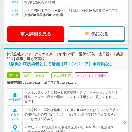
時間
均的な月残業 20時間
# ＜年間休日122日＞■週休2日制 (土日)■祝日■有給休暇 ■年末年
休日
休暇
始休暇■夏季休暇■GW休暇
求人詳細を見る
気になる
株式会社メディアクリエイター | 年休124日｜週休2日制（土日祝）｜残業
30h｜各種手当も充実◎
《横浜》IT技術者として活躍【ITエンジニア】◆転勤なし
正社員
急募
転勤なし
第二新卒歓迎
女性のおしごと掲載中
情報更新日：2026/06/29
終了予定日：
2026/12/07
《スキルアップを目指せる充実環境》アプリケーションの設計や
開発・クラウド環境の構築・テスト～運用まで一貫してお任せし
仕事内容
ます！
【高卒以上｜経験者募集】＜必須＞◆Javaまたは何らかの言語で
の開発実務経験（2年以上）＊安定した環境で腰を据えて働きた
対象と
い方はぜひご応募を！
なる方
＜本社＞ ・神奈川県横浜市都筑区川和町81-4-302 ・東京都内
【雇入れ直後】上記の事業所 【…