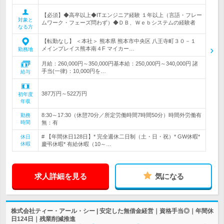
【必須】◆高卒以上◆ITエンジニア経験 １年以上（言語・フレー
対象と
ムワーク・フェーズ問わず）◆ＤＢ、Ｗｅｂシステムの経験者
なる方
【転勤なし】 ＜本社＞ 熊本県 熊本市中央区 八王寺町３０－１
メインプレイス熊本南４F マイカー…
勤務地
月給：260,000円～350,000円基本給：250,000円～340,000円 諸
手当(一律)：10,000円を…
給与
387万円～522万円
初年度
年収
8:30～17:30（休憩70分／所定労働時間7時間50分）時間外労働有
勤務
時間
無：有
# 【年間休日128日】* 完全週休二日制（土・日・祝）* GW休暇*
休日
休暇
慶弔休暇* 有給休暇（10～…
求人詳細を見る
気になる
株式会社ティー・アール・シー | 安定した無借金経営｜資格手当◎｜年間休
日124日｜残業削減推進