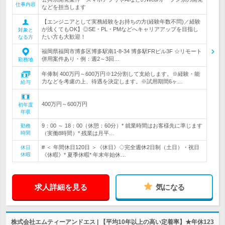
仕事内容
などを担当します
【エンジニアとして実務経験をお持ちの方(経験年数不問)／経験
が浅くてもOK】◎SE・PL・PMなどへキャリアアップを目指し
対象と
たい方も大歓迎！
なる方
福岡県福岡市博多区博多駅南1-8-34 博多駅FRビル3F ☆リモート
併用案件あり・例：週2～3回…
勤務地
年俸制 400万円～600万円※12分割して支給します。※経験・能
力などを考慮の上、待遇を決定します。※試用期間6ヶ…
給与
400万円～600万円
初年度
年収
9：00 ～ 18：00（休憩：60分）* 就業時間はお客様先に準じます
勤務
時間
（実働8時間）* 残業は月平…
# ＜ 年間休日120日 ＞《休日》◇完全週休2日制（土日）・祝日
休日
休暇
《休暇》* 夏季休暇* 年末年始休…
求人詳細を見る
気になる
株式会社エムティーアンドエス | 【平均10年以上の高い定着率】★年休123