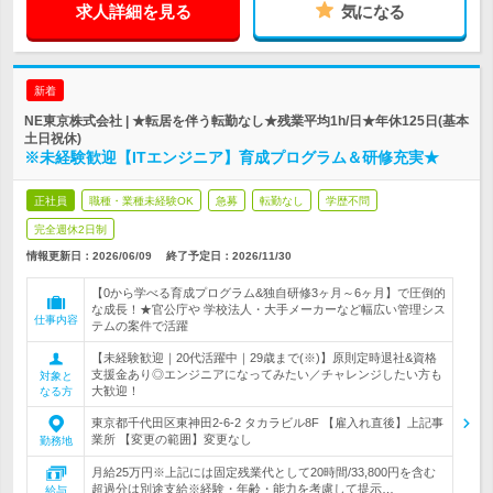
求人詳細を見る
気になる
新着
NE東京株式会社 | ★転居を伴う転勤なし★残業平均1h/日★年休125日(基本
土日祝休)
※未経験歓迎【ITエンジニア】育成プログラム＆研修充実★
正社員
職種・業種未経験OK
急募
転勤なし
学歴不問
完全週休2日制
情報更新日：2026/06/09
終了予定日：
2026/11/30
【0から学べる育成プログラム&独自研修3ヶ月～6ヶ月】で圧倒的
な成長！★官公庁や 学校法人・大手メーカーなど幅広い管理シス
仕事内容
テムの案件で活躍
【未経験歓迎｜20代活躍中｜29歳まで(※)】原則定時退社&資格
支援金あり◎エンジニアになってみたい／チャレンジしたい方も
対象と
大歓迎！
なる方
東京都千代田区東神田2-6-2 タカラビル8F 【雇入れ直後】上記事
業所 【変更の範囲】変更なし
勤務地
月給25万円※上記には固定残業代として20時間/33,800円を含む
超過分は別途支給※経験・年齢・能力を考慮して提示…
給与