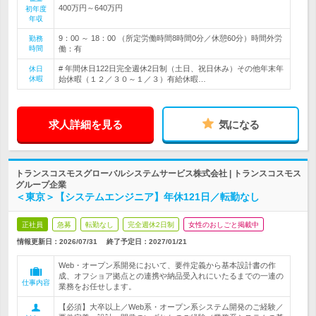
400万円～640万円
初年度
年収
9：00 ～ 18：00 （所定労働時間8時間0分／休憩60分）時間外労
勤務
時間
働：有
# 年間休日122日完全週休2日制（土日、祝日休み）その他年末年
休日
休暇
始休暇（１２／３０～１／３）有給休暇…
求人詳細を見る
気になる
トランスコスモスグローバルシステムサービス株式会社 | トランスコスモス
グループ企業
＜東京＞【システムエンジニア】年休121日／転勤なし
正社員
急募
転勤なし
完全週休2日制
女性のおしごと掲載中
情報更新日：2026/07/31
終了予定日：
2027/01/21
Web・オープン系開発において、要件定義から基本設計書の作
成、オフショア拠点との連携や納品受入れにいたるまでの一連の
仕事内容
業務をお任せします。
【必須】大卒以上／Web系・オープン系システム開発のご経験／