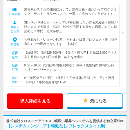
業務系システムの開発において、要件定義・設計からプログラミ
ング、テスト、リリースまで、一貫して携わっていただきます。
仕事内容
SE・PL・PMなどへキャリアUPを目指したい方＆未経験・経験が
浅い方まで大歓迎！◎20～30代が活躍する温かい職場ですぐに馴
対象と
染める※専門・短大卒以上
なる方
＼転勤なし・UIターン歓迎／ 本社または各プロジェクト先（福岡
市内）での勤務となります。 【本社】…
勤務地
【経験者】月給229,800円～【専門・短大卒】月給215,000円【大
卒】月給225,000円※経験、能力を考慮の…
給与
9:00～18:00（実働8時間/休憩60分）※平均残業時間10時間/月#
勤務
時間
＼リモートワークもあり／…
# 【年間休日127日】《休日》* 完全週休2日制（土・日）* 祝日
休日
休暇
《休暇》* 年間有給休暇* GW…
求人詳細を見る
気になる
株式会社クロスユーアイエス | 幅広い業界へシステムを提供する独立系SIer
【システムエンジニア】転勤なし/フレックスタイム制