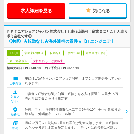
求人詳細を見る
気になる
ＦＰＴニアショアジャパン株式会社 | 子連れ出勤可！従業員にとことん寄り
添う会社です◎
《沖縄》★転勤なし★海外連携の案件★【ITエンジニア】
正社員
業種未経験OK
転勤なし
学歴不問
完全週休2日制
第二新卒歓迎
女性のおしごと掲載中
情報更新日：2026/06/09
終了予定日：
2026/11/19
主にはJAVAを用いたニアショア開発・オフショア開発をしていた
だきます。
仕事内容
〈実務未経験者歓迎／知識・経験がある方は優遇 〉★最大15万
対象と
円の引越支援金あり※規定有
なる方
沖縄オフィス 沖縄県那覇市久米二丁目2番地10号 中小企業振興会
館 6階 ※沖縄都市モノレール線「…
勤務地
月給22万円～+ 賞与年2回※残業代は別途支給します。※経験や
スキルを考慮し金額を決定します。 詳しくは面接時に相談…
給与