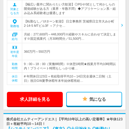
【幅広い案件に関わりたい方歓迎】◎PGやSEとして何かしらの
開発経験がある方（業界・年数不問）◆アプリケーション系・組
対象と
み込み系経験者は優遇します
なる方
【転勤なし／UIターン歓迎】 日立事務所 茨城県日立市大みか町
2-14-5 MTビル3F ＜アクセ…
勤務地
月給：277,600円～448,000円※経験やスキルに合わせて決定しま
す※固定残業代（月30時間分／51,500円…
給与
360万円～550万円
初年度
年収
9：00～18：00（実働8時間）※休憩1時間★残業月平均10時間以
勤務
時間
内！プライベート時間もしっかり確…
# 年間休日123日＋有給取得平均10～14日完全週休二日制（土
休日
休暇
日）祝日GW夏季休暇年末年始休暇有給…
求人詳細を見る
気になる
株式会社エムティーアンドエス | 【平均10年以上の高い定着率】★年休123
日＋有給平均10～14日！
【システムエンジニア】《東京》◎土日祝休み ◎転勤なし