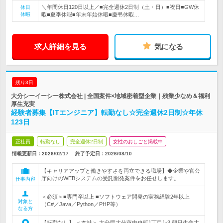
＼年間休日120日以上／■完全週休2日制（土・日）■祝日■GW休
休日
休暇
暇■夏季休暇■年末年始休暇■慶弔休暇…
求人詳細を見る
気になる
残り3日
大分シーイーシー株式会社 | 全国案件×地域密着型企業｜残業少なめ＆福利
厚生充実
経験者募集【ITエンジニア】転勤なし☆完全週休2日制☆年休
123日
正社員
転勤なし
完全週休2日制
女性のおしごと掲載中
情報更新日：2026/02/17
終了予定日：
2026/08/10
【キャリアアップと働きやすさを両立できる職場】◆企業や官公
庁向けのWEBシステムの受託開発案件をお任せします。
仕事内容
＜必須＞■専門卒以上 ■ソフトウェア開発の実務経験2年以上
対象と
（C#／Java／Python／PHP等）
なる方
【転勤なし】 ＜本社＞ 大分県大分市中央町1丁目1-3 朝日生命大