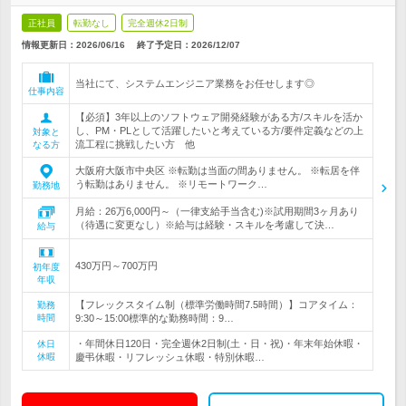
正社員
転勤なし
完全週休2日制
情報更新日：2026/06/16
終了予定日：
2026/12/07
当社にて、システムエンジニア業務をお任せします◎
仕事内容
【必須】3年以上のソフトウェア開発経験がある方/スキルを活か
し、PM・PLとして活躍したいと考えている方/要件定義などの上
対象と
流工程に挑戦したい方 他
なる方
大阪府大阪市中央区 ※転勤は当面の間ありません。 ※転居を伴
う転勤はありません。 ※リモートワーク…
勤務地
月給：26万6,000円～（一律支給手当含む)※試用期間3ヶ月あり
（待遇に変更なし）※給与は経験・スキルを考慮して決…
給与
430万円～700万円
初年度
年収
【フレックスタイム制（標準労働時間7.5時間）】コアタイム：
勤務
時間
9:30～15:00標準的な勤務時間：9…
・年間休日120日・完全週休2日制(土・日・祝)・年末年始休暇・
休日
休暇
慶弔休暇・リフレッシュ休暇・特別休暇…