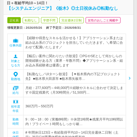
日＋有給平均10～14日！
【システムエンジニア】《栃木》◎土日祝休み◎転勤なし
正社員
転勤なし
学歴不問
完全週休2日制
女性のおしごと掲載中
情報更新日：2026/05/26
終了予定日：
2026/08/31
【経験や得意なスキルを活かせる！】アプリケーション系または
組み込み系のプロジェクトを担当していただきます。＼希望に合
仕事内容
わせて配属いたします／
【幅広い案件に関わりたい方歓迎】◎PGやSEとして何かしらの
開発経験がある方（業界・年数不問）◆アプリケーション系・組
対象と
み込み系経験者は優遇します
なる方
【転勤なし／UIターン歓迎】 【▼栃木県内の下記プロジェクト
先】 ■栃木県大田原市 ■栃木県矢板市…
勤務地
月給：277,600円～448,000円※経験やスキルに合わせて決定しま
す※固定残業代（月30時間分／51,500円…
給与
360万円～550万円
初年度
年収
9：00～18：00（実働8時間）※休憩1時間★残業月平均10時間以
勤務
時間
内！プライベート時間もしっかり確…
# 年間休日123日＋有給取得平均10～14日完全週休二日制（土
休日
休暇