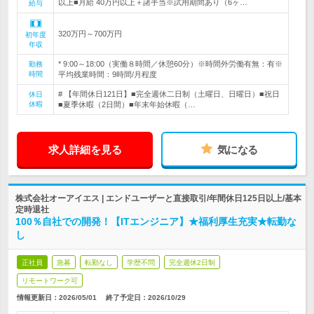
以上■月給 40万円以上＋諸手当※試用期間あり（6ヶ…
給与
320万円～700万円
初年度
年収
* 9:00～18:00（実働８時間／休憩60分）※時間外労働有無：有※
勤務
時間
平均残業時間：9時間/月程度
# 【年間休日121日】■完全週休二日制（土曜日、日曜日）■祝日
休日
休暇
■夏季休暇（2日間）■年末年始休暇（…
求人詳細を見る
気になる
株式会社オーアイエス | エンドユーザーと直接取引/年間休日125日以上/基本
定時退社
100％自社での開発！【ITエンジニア】★福利厚生充実★転勤な
し
正社員
急募
転勤なし
学歴不問
完全週休2日制
リモートワーク可
情報更新日：2026/05/01
終了予定日：
2026/10/29