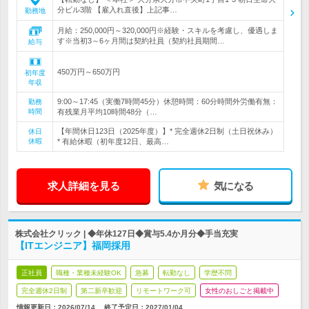
分ビル3階 【雇入れ直後】上記事…
勤務地
月給：250,000円～320,000円※経験・スキルを考慮し、優遇しま
す※当初3～6ヶ月間は契約社員（契約社員期間…
給与
450万円～650万円
初年度
年収
9:00～17:45（実働7時間45分）休憩時間：60分時間外労働有無：
勤務
時間
有残業月平均10時間48分（…
【年間休日123日（2025年度）】* 完全週休2日制（土日祝休み）
休日
休暇
* 有給休暇（初年度12日、最高…
求人詳細を見る
気になる
株式会社クリック | ◆年休127日◆賞与5.4か月分◆手当充実
【ITエンジニア】福岡採用
正社員
職種・業種未経験OK
急募
転勤なし
学歴不問
完全週休2日制
第二新卒歓迎
リモートワーク可
女性のおしごと掲載中
情報更新日：2026/07/14
終了予定日：
2027/01/04