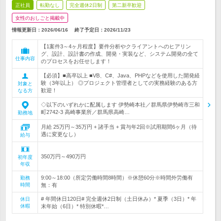
正社員
転勤なし
完全週休2日制
第二新卒歓迎
女性のおしごと掲載中
情報更新日：2026/06/16
終了予定日：
2026/11/23
【1案件3～4ヶ月程度】要件分析やクライアントへのヒアリン
グ、設計、設計書の作成、開発・実装など、システム開発の全て
仕事内容
のプロセスをお任せします！
【必須】■高卒以上 ■VB、C#、Java、PHPなどを使用した開発経
験（3年以上） ◎プロジェクト管理者としての実務経験のある方
対象と
歓迎！
なる方
◇以下のいずれかに配属します 伊勢崎本社／群馬県伊勢崎市三和
町2742-3 高崎事業所／群馬県高崎…
勤務地
月給 25万円～35万円 + 諸手当 + 賞与年2回※試用期間6ヶ月（待
遇に変更なし）
給与
350万円～490万円
初年度
年収
9:00～18:00（所定労働時間8時間）※休憩60分※時間外労働有
勤務
時間
無：有
# 年間休日120日# 完全週休2日制（土日休み）* 夏季（3日）* 年
休日
休暇
末年始（6日）* 特別休暇*…