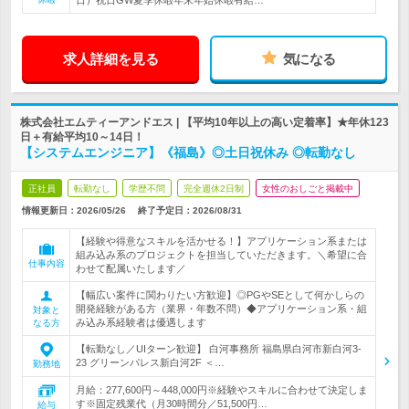
日）祝日GW夏季休暇年末年始休暇有給…
求人詳細を見る
気になる
株式会社エムティーアンドエス | 【平均10年以上の高い定着率】★年休123
日＋有給平均10～14日！
【システムエンジニア】《福島》◎土日祝休み ◎転勤なし
正社員
転勤なし
学歴不問
完全週休2日制
女性のおしごと掲載中
情報更新日：2026/05/26
終了予定日：
2026/08/31
【経験や得意なスキルを活かせる！】アプリケーション系または
組み込み系のプロジェクトを担当していただきます。＼希望に合
仕事内容
わせて配属いたします／
【幅広い案件に関わりたい方歓迎】◎PGやSEとして何かしらの
開発経験がある方（業界・年数不問）◆アプリケーション系・組
対象と
み込み系経験者は優遇します
なる方
【転勤なし／UIターン歓迎】 白河事務所 福島県白河市新白河3-
23 グリーンパレス新白河2F ＜…
勤務地
月給：277,600円～448,000円※経験やスキルに合わせて決定しま
す※固定残業代（月30時間分／51,500円…
給与