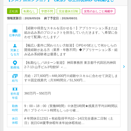
正社員
転勤なし
学歴不問
完全週休2日制
女性のおしごと掲載中
情報更新日：2026/05/26
終了予定日：
2026/08/31
【経験や得意なスキルを活かせる！】アプリケーション系または
組み込み系のプロジェクトを担当していただきます。＼希望に合
仕事内容
わせて配属いたします／
【幅広い案件に関わりたい方歓迎】◎PGやSEとして何かしらの
開発経験がある方（業界・年数不問）◆アプリケーション系・組
対象と
み込み系経験者は優遇します
なる方
【転勤なし／UIターン歓迎】 神田事務所 東京都千代田区内神田
2-7-13 山手ビル3号館5F ＜…
勤務地
月給：277,600円～448,000円※経験やスキルに合わせて決定しま
す※固定残業代（月30時間分／51,500円…
給与
360万円～550万円
初年度
年収
9：00～18：00（実働8時間）※休憩1時間★残業月平均10時間以
勤務
時間
内！プライベート時間もしっかり確…
# 年間休日123日＋有給取得平均10～14日完全週休二日制（土
休日
休暇
日）祝日GW夏季休暇年末年始休暇有給…