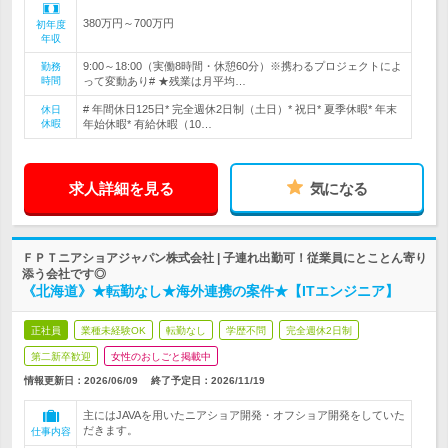
380万円～700万円
初年度
年収
9:00～18:00（実働8時間・休憩60分）※携わるプロジェクトによ
勤務
時間
って変動あり# ★残業は月平均…
# 年間休日125日* 完全週休2日制（土日）* 祝日* 夏季休暇* 年末
休日
休暇
年始休暇* 有給休暇（10…
求人詳細を見る
気になる
ＦＰＴニアショアジャパン株式会社 | 子連れ出勤可！従業員にとことん寄り
添う会社です◎
《北海道》★転勤なし★海外連携の案件★【ITエンジニア】
正社員
業種未経験OK
転勤なし
学歴不問
完全週休2日制
第二新卒歓迎
女性のおしごと掲載中
情報更新日：2026/06/09
終了予定日：
2026/11/19
主にはJAVAを用いたニアショア開発・オフショア開発をしていた
だきます。
仕事内容