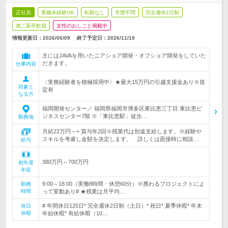
正社員
業種未経験OK
転勤なし
学歴不問
完全週休2日制
第二新卒歓迎
女性のおしごと掲載中
情報更新日：2026/06/09
終了予定日：
2026/11/19
主にはJAVAを用いたニアショア開発・オフショア開発をしていた
だきます。
仕事内容
〈実務経験者を積極採用中〉★最大15万円の引越支援金あり※規
対象と
定有
なる方
福岡開発センター／ 福岡県福岡市博多区東比恵三丁目 東比恵ビ
ジネスセンター7階 ※「東比恵駅」徒歩…
勤務地
月給22万円～+ 賞与年2回※残業代は別途支給します。※経験や
スキルを考慮し金額を決定します。 詳しくは面接時に相談…
給与
380万円～700万円
初年度
年収
9:00～18:00（実働8時間・休憩60分）※携わるプロジェクトによ
勤務
時間
って変動あり# ★残業は月平均…
# 年間休日125日* 完全週休2日制（土日）* 祝日* 夏季休暇* 年末
休日
休暇
年始休暇* 有給休暇（10…