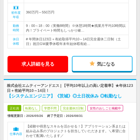
360万円～550万円
初年度
年収
9：00～18：00（実働8時間）※休憩1時間★残業月平均10時間以
勤務
時間
内！プライベート時間もしっかり確…
# 年間休日123日＋有給取得平均10～14日完全週休二日制（土
休日
休暇
日）祝日GW夏季休暇年末年始休暇有給…
求人詳細を見る
気になる
株式会社エムティーアンドエス | 【平均10年以上の高い定着率】★年休123
日＋有給平均10～14日！
【システムエンジニア】《茨城》◎土日祝休み ◎転勤なし
正社員
転勤なし
学歴不問
完全週休2日制
女性のおしごと掲載中
情報更新日：2026/05/26
終了予定日：
2026/08/31
【経験や得意なスキルを活かせる！】アプリケーション系または
組み込み系のプロジェクトを担当していただきます。＼希望に合
仕事内容
わせて配属いたします／