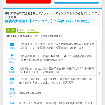
中日本技研株式会社 | 富士テクノホールディングス傘下の総合エンジニアリ
ング企業
経験者大歓迎！【ITエンジニア】＊年休122日 ＊転勤なし
正社員
急募
転勤なし
情報更新日：2026/03/10
終了予定日：
2026/09/07
【経験を活かせます◎】航空宇宙や産業機械や自動車分野の企業
に常駐し、ソフト開発や評価・検証業務をお任せします！
仕事内容
【経験者歓迎！】《必須》◆高卒以上 ◆ソフト開発経験 (3年以
対象と
上) ◆普通自動車第一種運転免許 ほか
なる方
＼転勤はありません◎／ 愛知県名古屋市中区千代田2丁目10番31
号 【雇入れ直後】上記事業所 【変…
勤務地
【月給】230,000円～280,000円 (一律支給手当含む)※経験・年
齢・能力を考慮して決定いたします※試用期間…
給与
340万円～414万円
初年度
年収
8：30～17：30実働：8時間休憩：60分時間外労働有無：有※平
勤務