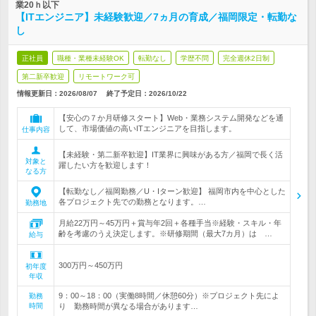
業20ｈ以下
【ITエンジニア】未経験歓迎／7ヵ月の育成／福岡限定・転勤な
し
正社員
職種・業種未経験OK
転勤なし
学歴不問
完全週休2日制
第二新卒歓迎
リモートワーク可
情報更新日：2026/08/07
終了予定日：
2026/10/22
【安心の７か月研修スタート】Web・業務システム開発などを通
して、市場価値の高いITエンジニアを目指します。
仕事内容
【未経験・第二新卒歓迎】IT業界に興味がある方／福岡で長く活
対象と
躍したい方を歓迎します！
なる方
【転勤なし／福岡勤務／U・Iターン歓迎】 福岡市内を中心とした
各プロジェクト先での勤務となります。…
勤務地
月給22万円～45万円＋賞与年2回＋各種手当※経験・スキル・年
齢を考慮のうえ決定します。※研修期間（最大7カ月）は …
給与
300万円～450万円
初年度
年収
9：00～18：00（実働8時間／休憩60分）※プロジェクト先によ
勤務
時間
り 勤務時間が異なる場合があります…