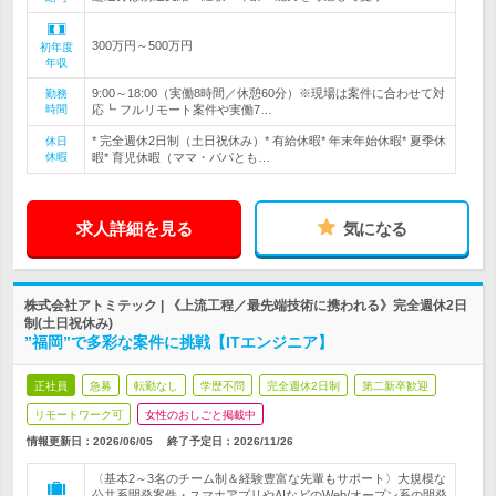
300万円～500万円
初年度
年収
9:00～18:00（実働8時間／休憩60分）※現場は案件に合わせて対
勤務
時間
応┗ フルリモート案件や実働7…
* 完全週休2日制（土日祝休み）* 有給休暇* 年末年始休暇* 夏季休
休日
休暇
暇* 育児休暇（ママ・パパとも…
求人詳細を見る
気になる
株式会社アトミテック | 《上流工程／最先端技術に携われる》完全週休2日
制(土日祝休み)
”福岡”で多彩な案件に挑戦【ITエンジニア】
正社員
急募
転勤なし
学歴不問
完全週休2日制
第二新卒歓迎
リモートワーク可
女性のおしごと掲載中
情報更新日：2026/06/05
終了予定日：
2026/11/26
〈基本2～3名のチーム制＆経験豊富な先輩もサポート〉大規模な
公共系開発案件・スマホアプリやAIなどのWeb/オープン系の開発