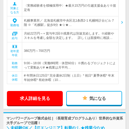
〈実務経験者を積極採用中〉★最大15万円の引越支援金あり※規
対象と
定有
なる方
札幌事業所／ 北海道札幌市中央区北1条西2-1 札幌時計台ビル 7
階 ※「札幌駅」徒歩9分 ★☆★…
勤務地
月給22万円～+ 賞与年2回※残業代は別途支給します。※経験や
スキルを考慮し金額を決定します。 詳しくは面接時に相談…
給与
380万円～700万円
初年度
年収
9:00～18:00（実働8時間・休憩60分）※携わるプロジェクトによ
勤務
時間
って変動あり# ★残業は月平均…
# 年間休日125日* 完全週休2日制（土日）* 祝日* 夏季休暇* 年末
休日
休暇
年始休暇* 有給休暇（10…
求人詳細を見る
気になる
マンパワーグループ株式会社 | 〈長期育成プログラムあり〉世界的な外資系
大手グループで活躍！
＼未経験OK／【ITエンジニア】転勤なし★残業少なめ