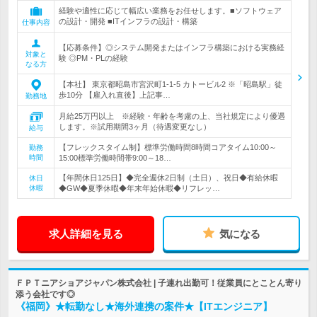
経験や適性に応じて幅広い業務をお任せします。■ソフトウェア
の設計・開発 ■ITインフラの設計・構築
仕事内容
【応募条件】◎システム開発またはインフラ構築における実務経
対象と
験 ◎PM・PLの経験
なる方
【本社】 東京都昭島市宮沢町1-1-5 カトービル2 ※「昭島駅」徒
歩10分 【雇入れ直後】上記事…
勤務地
月給25万円以上 ※経験・年齢を考慮の上、当社規定により優遇
します。※試用期間3ヶ月（待遇変更なし）
給与
【フレックスタイム制】標準労働時間8時間コアタイム10:00～
勤務
時間
15:00標準労働時間帯9:00～18…
【年間休日125日】◆完全週休2日制（土日）、祝日◆有給休暇
休日
休暇
◆GW◆夏季休暇◆年末年始休暇◆リフレッ…
求人詳細を見る
気になる
ＦＰＴニアショアジャパン株式会社 | 子連れ出勤可！従業員にとことん寄り
添う会社です◎
《福岡》★転勤なし★海外連携の案件★【ITエンジニア】