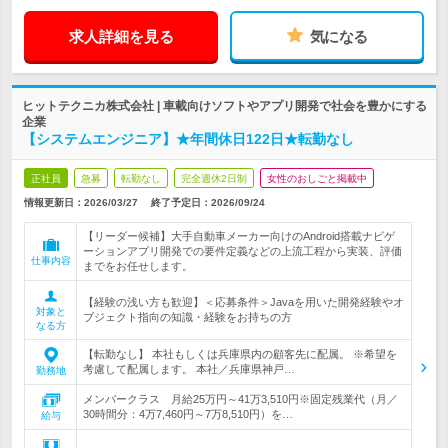
求人詳細を見る
気になる
ヒットテクニカ株式会社 | 車載向けソフトやアプリ開発で社会を豊かにする
企業
【システムエンジニア】★年間休日122日★転勤なし
正社員
急募
転勤なし
完全週休2日制
女性のおしごと掲載中
情報更新日：2026/03/27
終了予定日：
2026/09/24
【リーダー候補】大手自動車メーカー向けのAndroid搭載ナビゲ
ーションアプリ開発での要件定義などの上流工程から実装、評価
仕事内容
までをお任せします。
【経験の浅い方も歓迎】＜応募条件＞Javaを用いた開発経験やオ
対象と
ブジェクト指向の知識・経験をお持ちの方
なる方
【転勤なし】 本社もしくは兵庫県内の顧客先に配属。 ※希望を
考慮して配属します。 本社／兵庫県神戸…
勤務地
メンバークラス 月給25万円～41万3,510円※固定残業代（月／
30時間分：4万7,460円～7万8,510円）を…
給与