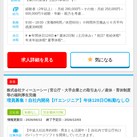
勤務地
経験者（2年以上）：月給 280,000円～その他：月給 250,000円～
600,000円※経験・年齢・能力を考慮…
給与
9:00～18:00（実働8時間／休憩60分）※時間外労働あり※月平均
勤務
時間
残業30時間
# ★年間休日124日★* 週休2日制（土日休み）* 祝日* 有給休暇*
休日
休暇
年末年始休暇* 夏季休暇*…
求人詳細を見る
気になる
新着
株式会社ティーユーシー | 官公庁・大手企業との取引あり／産休・育休制度
等の福利厚生完備
増員募集！自社内開発【ITエンジニア】年休128日◎転勤なし◎
正社員
転勤なし
完全週休2日制
情報更新日：2026/06/12
終了予定日：
2026/12/03
【中途入社比率約8割・男女とも活躍中！】自社内で官公庁向け
のパッケージソフトを開発していただきます。
仕事内容