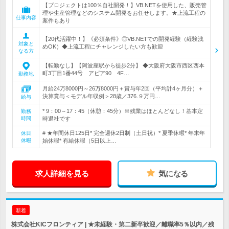
【プロジェクトは100％自社開発！】VB.NETを使用した、販売管
理や生産管理などのシステム開発をお任せします。★上流工程の
仕事内容
案件もあり
【20代活躍中！】《必須条件》◎VB.NETでの開発経験（経験浅
対象と
めOK）◆上流工程にチャレンジしたい方も歓迎
なる方
【転勤なし】【阿波座駅から徒歩2分】 ◆大阪府大阪市西区西本
町3丁目1番44号 アピア90 4F…
勤務地
月給24万8000円～26万8000円＋賞与年2回（平均計4ヶ月分）＋
決算賞与＜モデル年収例＞28歳／376.９万円…
給与
* 9：00～17：45（休憩：45分）※残業はほとんどなし！基本定
勤務
時間
時退社です
# ★年間休日125日* 完全週休2日制（土日祝）* 夏季休暇* 年末年
休日
休暇
始休暇* 有給休暇（5日以上…
求人詳細を見る
気になる
新着
株式会社KICフロンティア | ★未経験・第二新卒歓迎／離職率5％以内／残