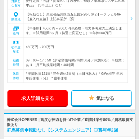
要件定義・設計・開発のいずれかのご経験／業務系システムの基
対象と
本設計（3年以上）など
なる方
【転勤なし】東京都品川区西五反田2-28-5 第2オークラビル6F
【雇入れ直後】上記事業所 【変…
勤務地
【年俸制】450万円～700万円※経験・能力を考慮の上決定しま
す。※試用期間3ヶ月（待遇に変更なし）※年俸600万円…
給与
450万円～700万円
初年度
年収
09：00～17：50（所定労働時間7時間50分／休憩60分）※残業：
勤務
時間
あり（月平均残業時間：40時間…
* 年間休日121日* 完全週休2日制（土日祝休み）* GW休暇* 年末
休日
休暇
年始休暇（5日）* 慶弔休暇…
求人詳細を見る
気になる
株式会社OPENER | 高度な技術を持つIT企業／直請け案件80%／資格取得支
援あり
群馬募集◆転勤なし【システムエンジニア】◎賞与年2回