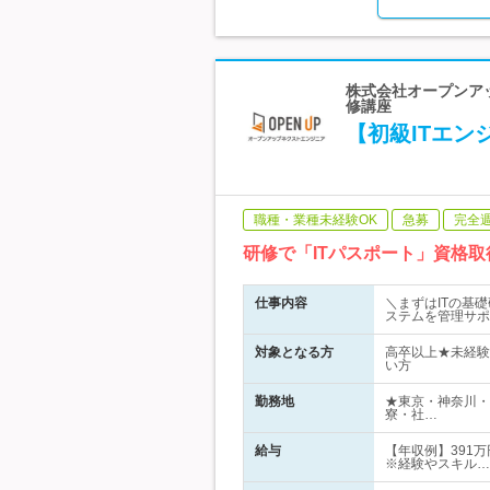
株式会社オープンアップ
修講座
【初級ITエ
職種・業種未経験OK
急募
完全
研修で「ITパスポート」資格
仕事内容
＼まずはITの基
ステムを管理サポ
対象となる方
高卒以上★未経験
い方
勤務地
★東京・神奈川・
寮・社…
給与
【年収例】391
※経験やスキル…