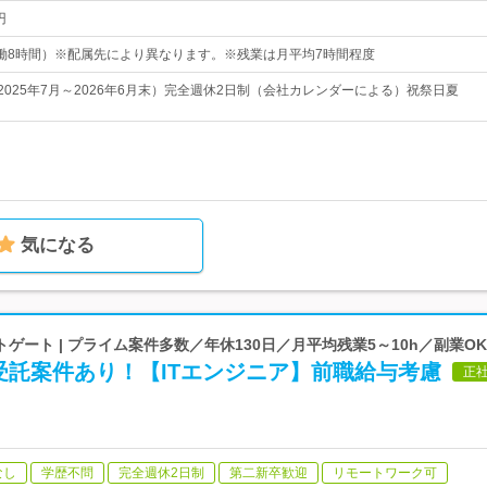
円
0（実働8時間）※配属先により異なります。※残業は月平均7時間程度
2025年7月～2026年6月末）完全週休2日制（会社カレンダーによる）祝祭日夏
気になる
ゲート | プライム案件多数／年休130日／月平均残業5～10h／副業OK
受託案件あり！【ITエンジニア】前職給与考慮
正
なし
学歴不問
完全週休2日制
第二新卒歓迎
リモートワーク可