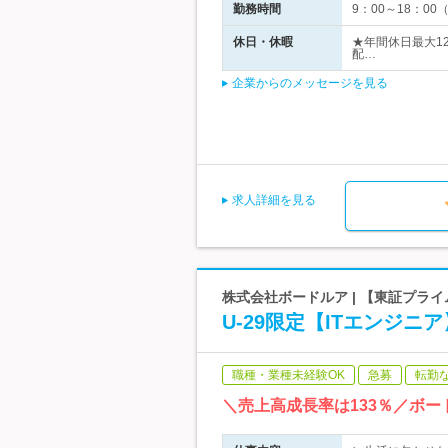
勤務時間
9：00～18：
休日・休暇
★年間休日最大1
配…
企業からのメッセージを見る
求人詳細を見る
株式会社ボードルア | 【東証プラ
U-29限定【ITエンジ
職種・業種未経験OK
急募
転勤
＼売上高成長率は133％／ボ