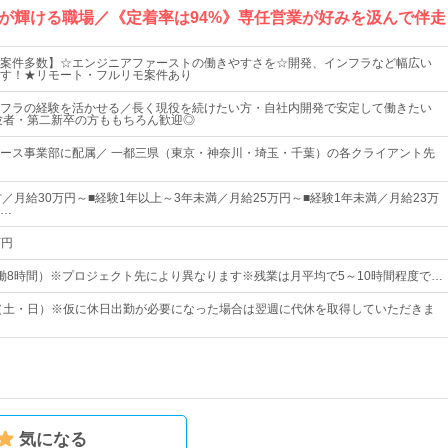
が輝ける職場／《定着率は94%》専任営業が好みを汲んで伴走
案件多数】☆エンジニアファーストの働きやすさを☆開発、インフラなど幅広い
す！★リモート・フルリモ案件あり
フラの経験を活かせる／長く現役を続けたい方・自社内開発で安定して働きたい
験者・第二新卒の方ももちろん歓迎◎
ース事業部に配属／ 一都三県（東京・神奈川・埼玉・千葉）の各クライアント先
方／月給30万円～■経験1年以上～3年未満／月給25万円～■経験1年未満／月給23万
…
万円
0（実働8時間）※プロジェクト先により異なります※残業は月平均で5～10時間程度で…
制（土・日）※仮に休日出勤が必要になった場合は翌週に代休を取得していただきま
気になる