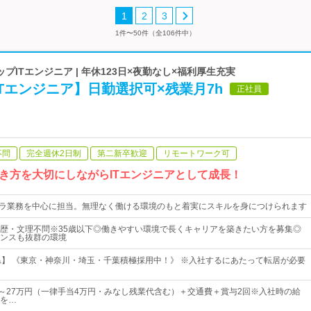
1
2
3
1件〜50件（全106件中）
プITエンジニア | 年休123日×夜勤なし×福利厚生充実
Tエンジニア】日勤選択可×残業月7h
正社員
不問
完全週休2日制
第二新卒歓迎
リモートワーク可
き方を大切にしながらITエンジニアとして成長！
フラ業務を中心に担当。無理なく働ける環境のもと着実にスキルを身につけられます
歴・文理不問※35歳以下◎働きやすい環境で長くキャリアを築きたい方を募集◎
ンスも抜群の環境
県】 《東京・神奈川・埼玉・千葉積極採用中！》 ※入社するにあたって転居が必要
00円～27万円（一律手当4万円・みなし残業代含む）＋交通費＋賞与2回※入社時の給
を…