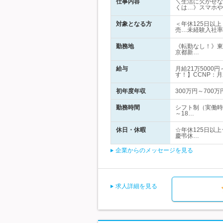
仕事内容
＼生活に欠かせな
くは…》スマホや
対象となる方
＜年休125日以
売…未経験入社率
勤務地
《転勤なし！》東
京都新…
給与
月給21万500
す！】CCNP：月
初年度年収
300万円～700万
勤務時間
シフト制（実働時
～18…
休日・休暇
☆年休125日以
慶弔休…
企業からのメッセージを見る
求人詳細を見る