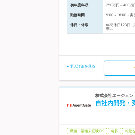
初年度年収
250万円～400万
勤務時間
9:00～18:0
休日・休暇
年間休日123日（
季…
求人詳細を見る
株式会社エージェント
自社内開発・
職種・業種未経験OK
急募
転勤