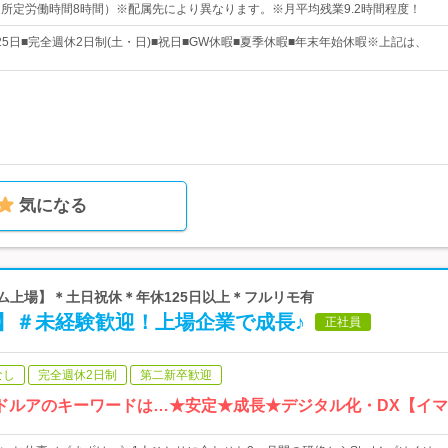
00（所定労働時間8時間）※配属先により異なります。※月平均残業9.2時間程度！
25日■完全週休2日制(土・日)■祝日■GW休暇■夏季休暇■年末年始休暇※上記は、
気になる
イム上場】＊土日祝休＊年休125日以上＊フルリモ有
ニア】＃未経験歓迎！上場企業で成長♪
正社員
なし
完全週休2日制
第二新卒歓迎
ードルアのキーワードは…★安定★成長★デジタル化・DX【イ