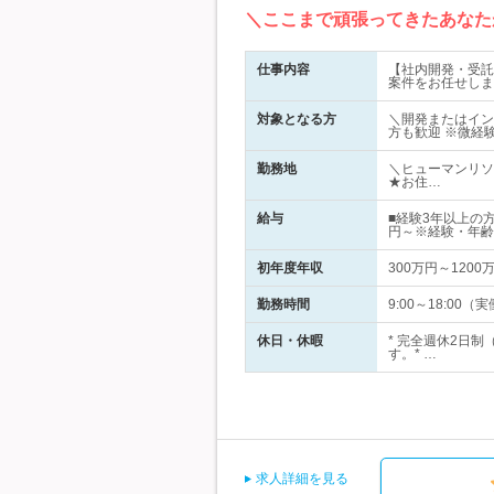
＼ここまで頑張ってきたあなた
仕事内容
【社内開発・受託
案件をお任せしま
対象となる方
＼開発またはイン
方も歓迎 ※微経
勤務地
＼ヒューマンリソ
★お住…
給与
■経験3年以上の
円～※経験・年齢
初年度年収
300万円～1200
勤務時間
9:00～18:0
休日・休暇
* 完全週休2日
す。* …
求人詳細を見る