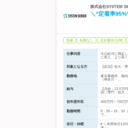
株式会社SYSTEM 
＼*定着率95
急募
転勤なし
完全週休2日制
仕事内容
今の給与に満足し
に変え、より高く
対象となる方
【必須】短大・専
勤務地
東京事務所、都内
（神奈川・…
給与
【月給：23.5万
回◇専門・短大…
初年度年収
300万円～700万
勤務時間
9：30～18：
で…
休日・休暇
# ＼年間休日1
休・…