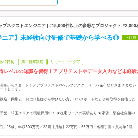
ネクストエンジニア | #15,000件以上の多彩なプロジェクト #2,00
ンジニア】未経験向け研修で基礎から学べる◎
正社員
週休2日制
第二新卒歓迎
リモートワーク可
取得レベルの知識を習得！アプリテストやデータ入力など未経験
礎研修からスタート！／アプリテストやヘルプデスク、サーバ保守などさまざまなシ
ートします。
歓迎／同期と一緒にIT基礎から学びたい方、ITパスポートなど資格取得を目指した
千葉・埼玉エリアで積極採用中！ ★在宅ワークの実績あり ★家賃一部会社負担の
万円／25歳、年収603万円／33歳【月給】22万円～55万円＋各種手当＋賞与年2回