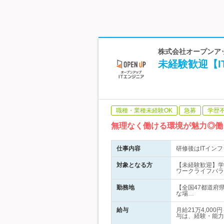
株式会社オープンアッ
未経験歓迎【I
職種・業種未経験OK
急募
学歴
無理なく働ける環境が魅力◎働
仕事内容
研修後はITイン
対象となる方
【未経験歓迎】学
ワークライフバラ
勤務地
【全国47都道府
な場…
給与
月給21万4,0
与は、経験・能力