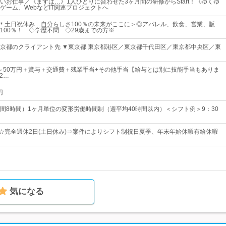
いお仕事／《まずは…》1人ひとりに合わせた3ヶ月間の研修からStart！《ゆくゆ
ゲーム、WebなどIT関連プロジェクトへ
上＊土日祝休み…自分らしさ100％の未来がここに＞◎アパレル、飲食、営業、販
100％！ ◇学歴不問 ◇29歳までの方※
京都のクライアント先 ▼東京都 東京都港区／東京都千代田区／東京都中央区／東
0円～50万円＋賞与＋交通費＋残業手当+その他手当【給与とは別に技能手当もありま
2…
円
間8時間）1ヶ月単位の変形労働時間制（週平均40時間以内）＜シフト例＞9：30
上☆完全週休2日(土日休み)⇒案件によりシフト制祝日夏季、年末年始休暇有給休暇
気になる