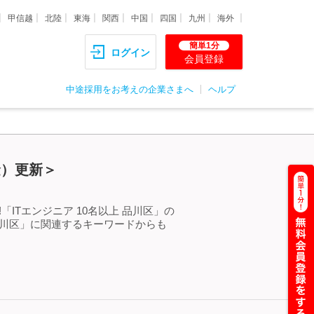
甲信越
北陸
東海
関西
中国
四国
九州
海外
簡単1分
ログイン
会員登録
中途採用をお考えの企業さまへ
ヘルプ
金）更新＞
ITエンジニア 10名以上 品川区」の
品川区」に関連するキーワードからも