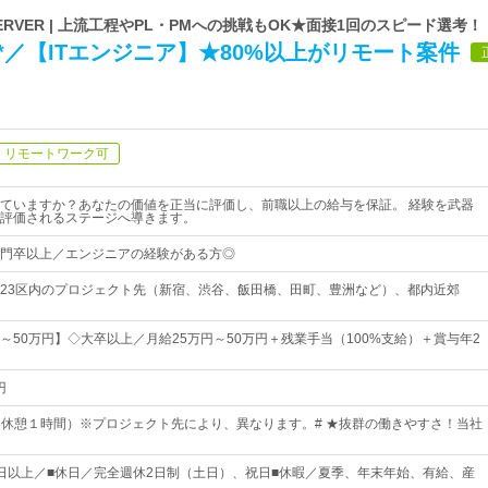
SERVER | 上流工程やPL・PMへの挑戦もOK★面接1回のスピード選考！
%*／【ITエンジニア】★80%以上がリモート案件
リモートワーク可
ていますか？あなたの価値を正当に評価し、前職以上の給与を保証。 経験を武器
評価されるステージへ導きます。
門卒以上／エンジニアの経験がある方◎
23区内のプロジェクト先（新宿、渋谷、飯田橋、田町、豊洲など）、都内近郊
円～50万円】◇大卒以上／月給25万円～50万円＋残業手当（100%支給）＋賞与年2
円
30（休憩１時間）※プロジェクト先により、異なります。# ★抜群の働きやすさ！当社
20日以上／■休日／完全週休2日制（土日）、祝日■休暇／夏季、年末年始、有給、産