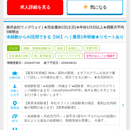
求人詳細を見る
気になる
株式会社ウィズウェイ | ★完全週休2日(土日)★年休125日以上★残業月平均
5時間台
未経験からAI活用できる【SE】へ｜最長1年研修★リモートあり
正社員
職種・業種未経験OK
急募
転勤なし
学歴不問
完全週休2日制
第二新卒歓迎
リモートワーク可
女性のおしごと掲載中
情報更新日：2026/07/30
終了予定日：
2026/08/31
【最長1年研修】Web／基幹の開発。まずプログラムを自分で書
いて読む→その後AIも使う。両方できる人材へ。★在宅約60％
仕事内容
未経験歓迎！●未経験：35歳まで ●経験者：何らかのプログラミ
ング経験がある方（Java/Python/PHP等）条件を満たす方とでき
対象と
るだけ多くお会いします！
なる方
【業界未経験者】 本社オフィス (未経験者の場合、最初は社内研
修の期間があります) 【業界経験者】…
勤務地
＜未経験者＞月給25万円～＋諸手当+賞与※ ITそのものの知識の
深さよりも過去の他業種の 勤務実績を尊重し、今後IT…
給与