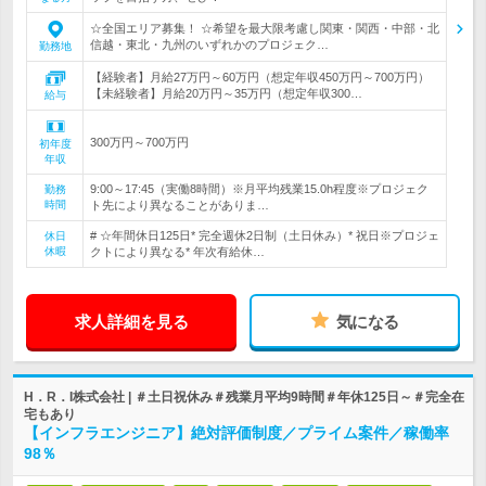
☆全国エリア募集！ ☆希望を最大限考慮し関東・関西・中部・北
信越・東北・九州のいずれかのプロジェク…
勤務地
【経験者】月給27万円～60万円（想定年収450万円～700万円）
【未経験者】月給20万円～35万円（想定年収300…
給与
300万円～700万円
初年度
年収
9:00～17:45（実働8時間）※月平均残業15.0h程度※プロジェク
勤務
時間
ト先により異なることがありま…
# ☆年間休日125日* 完全週休2日制（土日休み）* 祝日※プロジェ
休日
休暇
クトにより異なる* 年次有給休…
求人詳細を見る
気になる
H．R．I株式会社 | ＃土日祝休み＃残業月平均9時間＃年休125日～＃完全在
宅もあり
【インフラエンジニア】絶対評価制度／プライム案件／稼働率
98％