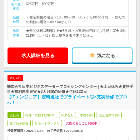
325万円～800万円
初年度
年収
＜在宅勤務の場合＞10：00～19：00（うち1時間休憩）＜出社で
勤務
時間
の勤務の場合＞09：00から11:…
★年間休日125日以上★5日以上の連続休暇取得も可能！完全週休
休日
休暇
2日制（土・日）祝日夏季休暇年末年始休…
求人詳細を見る
気になる
残り4日
株式会社日本ビジネスデータープロセシングセンター | ★土日休み★資格手
当★福利厚生充実★2カ月間の研修★年休122日
【ITエンジニア】定時退社でプライベート◎×充実研修でプロ
へ！
正社員
職種・業種未経験OK
転勤なし
学歴不問
完全週休2日制
第二新卒歓迎
リモートワーク可
女性のおしごと掲載中
情報更新日：2026/07/21
終了予定日：
2026/08/10