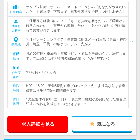
オンプレ技術（サーバー・ネットワーク）の「あなたがやりたい
こと」※超上流～下流まで ※案件選択制で押しつけしません！
仕事内容
☆運用保守経験1年～OK☆「もっと技術を磨きたい」「通勤から
解放されたい」「育児から復帰したい」…あなたの思いに寄り添
対象と
って営業が伴走します！
なる方
＼オペレーションネクスト事業部に配属／ 一都三県（東京・神奈
川・埼玉・千葉）の各クライアント先がメ…
勤務地
月給30万円～※経験・年齢・能力・前給を考慮のうえ、決定しま
す。※上記には月30時間の固定残業代（5万6962円～）…
給与
360万円～1200万円
初年度
年収
9:00～18:00（実働8時間）※プロジェクト先により異なります※
勤務
時間
残業は月平均で5～10時間程度で…
* 完全週休2日制（土・日）※仮に休日出勤が必要になった場合は
休日
休暇
翌週に代休を取得していただきます。* …
求人詳細を見る
気になる