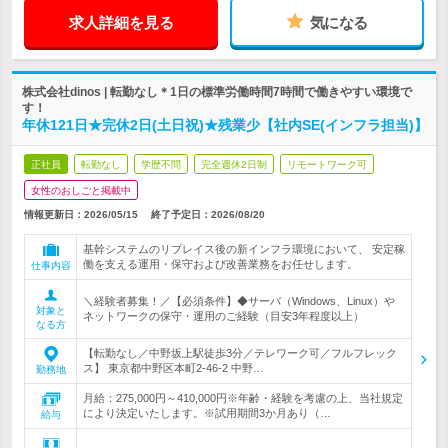
求人詳細を見る
気になる
株式会社dinos | 転勤なし＊1日の標準労働時間7時間で働きやすい環境で
す！
年休121日★完休2日(土日祝)★残業少【社内SE(インフラ担当)】
正社員
転勤なし
学歴不問
完全週休2日制
リモートワーク可
女性のおしごと掲載中
情報更新日：2026/05/15
終了予定日：
2026/08/20
基幹システムのリプレイス後の新インフラ環境において、 安定稼
働を支える運用・保守および改善業務をお任せします。
仕事内容
＼経験者募集！／【必須条件】◆サーバ（Windows、Linux）や
対象と
ネットワークの保守・運用のご経験（目安3年程度以上）
なる方
【転勤なし／中野坂上駅徒歩3分／テレワーク可／フルフレック
ス】 東京都中野区本町2-46-2 中野…
勤務地
月給：275,000円～410,000円※年齢・経験を考慮の上、当社規定
により決定いたします。※試用期間3か月あり（…
給与