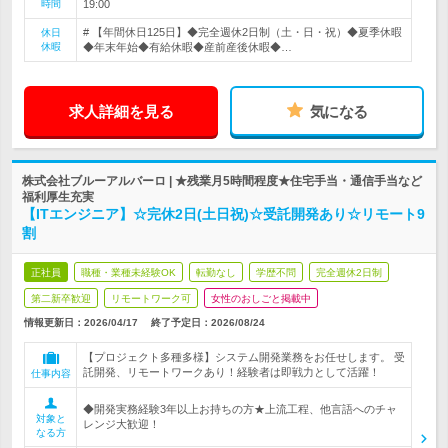
時間
19:00
# 【年間休日125日】◆完全週休2日制（土・日・祝）◆夏季休暇
休日
休暇
◆年末年始◆有給休暇◆産前産後休暇◆…
求人詳細を見る
気になる
株式会社ブルーアルバーロ | ★残業月5時間程度★住宅手当・通信手当など
福利厚生充実
【ITエンジニア】☆完休2日(土日祝)☆受託開発あり☆リモート9
割
正社員
職種・業種未経験OK
転勤なし
学歴不問
完全週休2日制
第二新卒歓迎
リモートワーク可
女性のおしごと掲載中
情報更新日：2026/04/17
終了予定日：
2026/08/24
【プロジェクト多種多様】システム開発業務をお任せします。 受
託開発、リモートワークあり！経験者は即戦力として活躍！
仕事内容
◆開発実務経験3年以上お持ちの方★上流工程、他言語へのチャ
対象と
レンジ大歓迎！
なる方