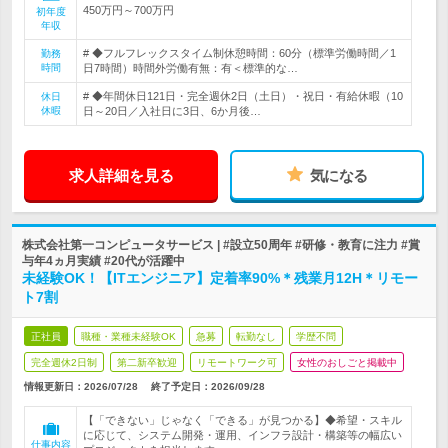
450万円～700万円
初年度
年収
# ◆フルフレックスタイム制休憩時間：60分（標準労働時間／1
勤務
時間
日7時間）時間外労働有無：有＜標準的な…
# ◆年間休日121日・完全週休2日（土日）・祝日・有給休暇（10
休日
休暇
日～20日／入社日に3日、6か月後…
求人詳細を見る
気になる
株式会社第一コンピュータサービス | #設立50周年 #研修・教育に注力 #賞
与年4ヵ月実績 #20代が活躍中
未経験OK！【ITエンジニア】定着率90%＊残業月12H＊リモー
ト7割
正社員
職種・業種未経験OK
急募
転勤なし
学歴不問
完全週休2日制
第二新卒歓迎
リモートワーク可
女性のおしごと掲載中
情報更新日：2026/07/28
終了予定日：
2026/09/28
【「できない」じゃなく「できる」が見つかる】◆希望・スキル
に応じて、システム開発・運用、インフラ設計・構築等の幅広い
仕事内容