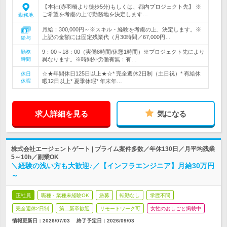
【本社(赤羽橋より徒歩5分)もしくは、都内プロジェクト先】 ※
ご希望を考慮の上で勤務地を決定します…
勤務地
月給：300,000円～※スキル・経験を考慮の上、決定します。※
上記の金額には固定残業代（月30時間／67,000円…
給与
9：00～18：00（実働8時間/休憩1時間）※プロジェクト先により
勤務
時間
異なります。※時間外労働有無：有…
☆★年間休日125日以上★☆* 完全週休2日制（土日祝）* 有給休
休日
休暇
暇12日以上* 夏季休暇* 年末年…
求人詳細を見る
気になる
株式会社エージェントゲート | プライム案件多数／年休130日／月平均残業
5～10h／副業OK
＼経験の浅い方も大歓迎♪／【インフラエンジニア】月給30万円
～
正社員
職種・業種未経験OK
急募
転勤なし
学歴不問
完全週休2日制
第二新卒歓迎
リモートワーク可
女性のおしごと掲載中
情報更新日：2026/07/03
終了予定日：
2026/09/03