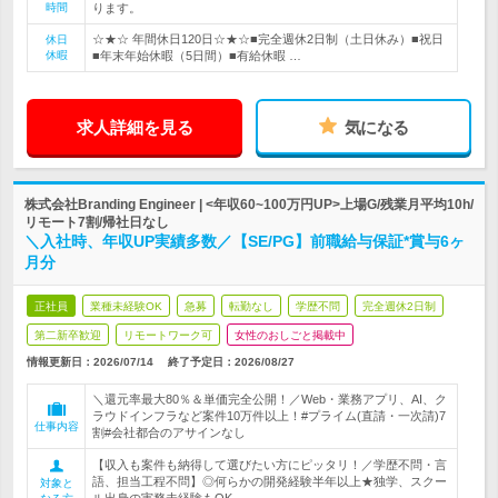
時間
ります。
☆★☆ 年間休日120日☆★☆■完全週休2日制（土日休み）■祝日
休日
休暇
■年末年始休暇（5日間）■有給休暇 …
求人詳細を見る
気になる
株式会社Branding Engineer | <年収60~100万円UP>上場G/残業月平均10h/
リモート7割/帰社日なし
＼入社時、年収UP実績多数／【SE/PG】前職給与保証*賞与6ヶ
月分
正社員
業種未経験OK
急募
転勤なし
学歴不問
完全週休2日制
第二新卒歓迎
リモートワーク可
女性のおしごと掲載中
情報更新日：2026/07/14
終了予定日：
2026/08/27
＼還元率最大80％＆単価完全公開！／Web・業務アプリ、AI、ク
ラウドインフラなど案件10万件以上！#プライム(直請・一次請)7
仕事内容
割#会社都合のアサインなし
【収入も案件も納得して選びたい方にピッタリ！／学歴不問・言
語、担当工程不問】◎何らかの開発経験半年以上★独学、スクー
対象と
ル出身の実務未経験もOK