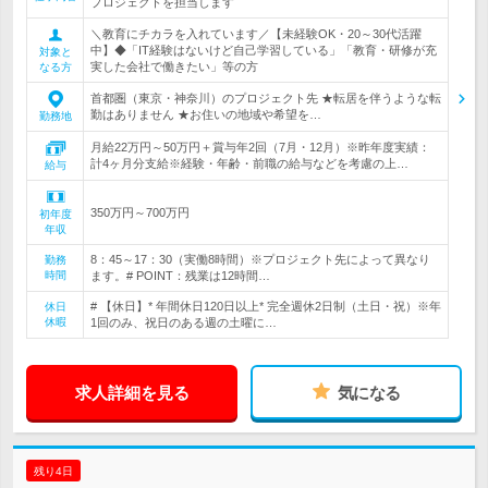
プロジェクトを担当します
＼教育にチカラを入れています／【未経験OK・20～30代活躍
中】◆「IT経験はないけど自己学習している」「教育・研修が充
対象と
実した会社で働きたい」等の方
なる方
首都圏（東京・神奈川）のプロジェクト先 ★転居を伴うような転
勤はありません ★お住いの地域や希望を…
勤務地
月給22万円～50万円＋賞与年2回（7月・12月）※昨年度実績：
計4ヶ月分支給※経験・年齢・前職の給与などを考慮の上…
給与
350万円～700万円
初年度
年収
8：45～17：30（実働8時間）※プロジェクト先によって異なり
勤務
時間
ます。# POINT：残業は12時間…
# 【休日】* 年間休日120日以上* 完全週休2日制（土日・祝）※年
休日
休暇
1回のみ、祝日のある週の土曜に…
求人詳細を見る
気になる
残り4日