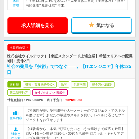
# ＜年131日以上のお休み＞* 完全週休二日制（土日休み）* 祝日*
休日
休暇
有給休暇* 夏期休暇* 年末…
求人詳細を見る
気になる
本日締め切り
株式会社ウイルテック | 【東証スタンダード上場企業】希望エリアへの配属
9割・完休2日
社会の発展を「技術」でつなぐ――。【ITエンジニア】年休125
日
正社員
職種・業種未経験OK
急募
学歴不問
完全週休2日制
第二新卒歓迎
女性のおしごと掲載中
情報更新日：2026/06/26
終了予定日：
2026/08/06
【将来性が高い受託開発や大手メーカーのプロジェクトでスキル
を磨けます】あなたの希望やスキルを伺い、レベルに応じたプロ
仕事内容
ジェクトをお任せします。
【経験者から、本気で頑張りたいという未経験まで幅広く歓迎】
◎U・Iターン歓迎 ◎20代・30代も活躍中 ◎スキル・キャリアア
対象と
ップを目指す方、ぜひ！
なる方