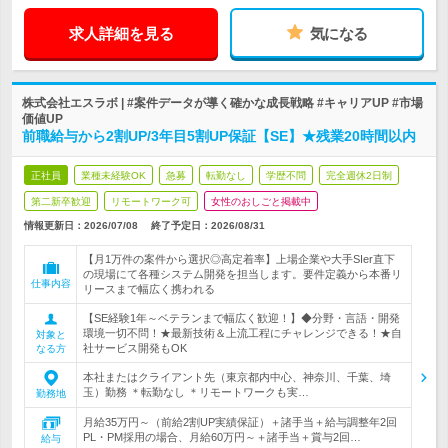
求人詳細を見る
気になる
株式会社エスラボ | #案件データが導く確かな成長戦略 #キャリアUP #市場
価値UP
前職給与から2割UP/3年目5割UP保証【SE】★残業20時間以内
正社員
業種未経験OK
急募
転勤なし
学歴不問
完全週休2日制
第二新卒歓迎
リモートワーク可
女性のおしごと掲載中
情報更新日：2026/07/08
終了予定日：
2026/08/31
【月1万件の案件から選択◎高定着率】上場企業や大手SIer直下
の現場にて各種システム開発を担当します。要件定義から本番リ
仕事内容
リースまで幅広く携われる
【SE経験1年～ベテランまで幅広く歓迎！】◆分野・言語・開発
環境一切不問！★最新技術＆上流工程にチャレンジできる！★自
対象と
社サービス開発もOK
なる方
本社またはクライアント先（東京都内中心、神奈川、千葉、埼
玉）勤務 ＊転勤なし ＊リモートワークも実…
勤務地
月給35万円～（前給2割UP実績保証）＋諸手当＋給与調整年2回
PL・PM採用の場合、月給60万円～＋諸手当＋賞与2回…
給与