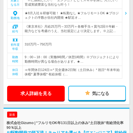
対象と
育成実績豊富な当社なら叶う！
なる方
★8月入社＆研修可能！ ★転勤なし ★フルリモートOK ★プロジ
ェクトの半数が自社内開発 ★駅近オ…
勤務地
《東京本社》月給25万円～33万円＋各種手当＋賞与2回※年齢・
能力などを考慮のうえ、当社規定により決定します。※上記…
給与
310万円～750万円
初年度
年収
9：00～18：00（実働8時間／休憩1時間）※プロジェクトにより
勤務
時間
勤務時間が異なる場合があります。★…
≪年間休日124日≫* 完全週休2日制（土日休み）* 祝日* 年末年始
休日
休暇
休暇* 夏季休暇* 有給休暇（…
求人詳細を見る
気になる
新着
株式会社Gizumo | *フルリモOK年131日以上の休み*土日祝休*有給消化率
90％以上
AI駆動開発で脱下流！キャリアを選べる【ITエンジニア】前給保