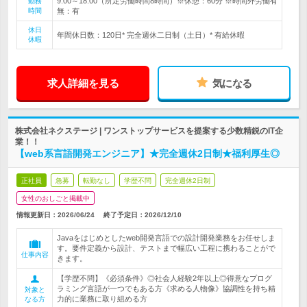
9:00～18:00（所定労働時間8時間）※休憩：60分 ※時間外労働有
勤務
時間
無：有
休日
年間休日数：120日* 完全週休二日制（土日）* 有給休暇
休暇
求人詳細を見る
気になる
株式会社ネクステージ | ワンストップサービスを提案する少数精鋭のIT企
業！！
【web系言語開発エンジニア】★完全週休2日制★福利厚生◎
正社員
急募
転勤なし
学歴不問
完全週休2日制
女性のおしごと掲載中
情報更新日：2026/06/24
終了予定日：
2026/12/10
Javaをはじめとしたweb開発言語での設計開発業務をお任せしま
す。要件定義から設計、テストまで幅広い工程に携わることがで
仕事内容
きます。
【学歴不問】《必須条件》◎社会人経験2年以上◎得意なプログ
ラミング言語が一つでもある方《求める人物像》協調性を持ち精
対象と
力的に業務に取り組める方
なる方