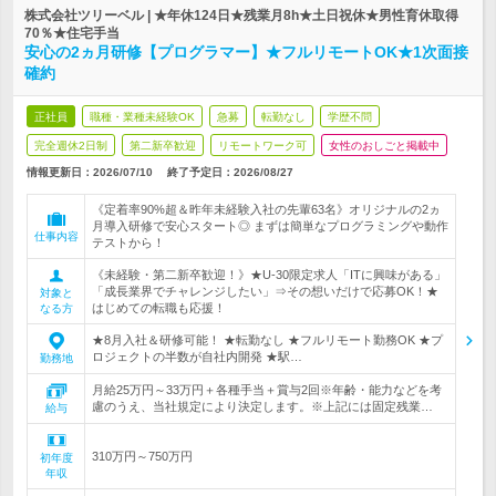
株式会社ツリーベル | ★年休124日★残業月8h★土日祝休★男性育休取得
70％★住宅手当
安心の2ヵ月研修【プログラマー】★フルリモートOK★1次面接
確約
正社員
職種・業種未経験OK
急募
転勤なし
学歴不問
完全週休2日制
第二新卒歓迎
リモートワーク可
女性のおしごと掲載中
情報更新日：2026/07/10
終了予定日：
2026/08/27
《定着率90%超＆昨年未経験入社の先輩63名》オリジナルの2ヵ
月導入研修で安心スタート◎ まずは簡単なプログラミングや動作
仕事内容
テストから！
《未経験・第二新卒歓迎！》★U-30限定求人「ITに興味がある」
「成長業界でチャレンジしたい」⇒その想いだけで応募OK！★
対象と
はじめての転職も応援！
なる方
★8月入社＆研修可能！ ★転勤なし ★フルリモート勤務OK ★プ
ロジェクトの半数が自社内開発 ★駅…
勤務地
月給25万円～33万円＋各種手当＋賞与2回※年齢・能力などを考
慮のうえ、当社規定により決定します。※上記には固定残業…
給与
310万円～750万円
初年度
年収