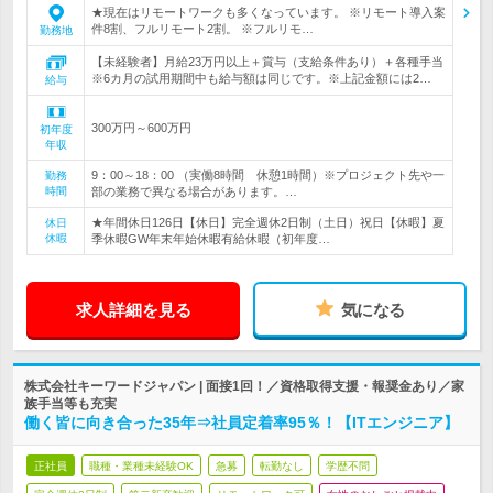
★現在はリモートワークも多くなっています。 ※リモート導入案
件8割、フルリモート2割。 ※フルリモ…
勤務地
【未経験者】月給23万円以上＋賞与（支給条件あり）＋各種手当
※6カ月の試用期間中も給与額は同じです。※上記金額には2…
給与
300万円～600万円
初年度
年収
9：00～18：00 （実働8時間 休憩1時間）※プロジェクト先や一
勤務
時間
部の業務で異なる場合があります。…
★年間休日126日【休日】完全週休2日制（土日）祝日【休暇】夏
休日
休暇
季休暇GW年末年始休暇有給休暇（初年度…
求人詳細を見る
気になる
株式会社キーワードジャパン | 面接1回！／資格取得支援・報奨金あり／家
族手当等も充実
働く皆に向き合った35年⇒社員定着率95％！【ITエンジニア】
正社員
職種・業種未経験OK
急募
転勤なし
学歴不問