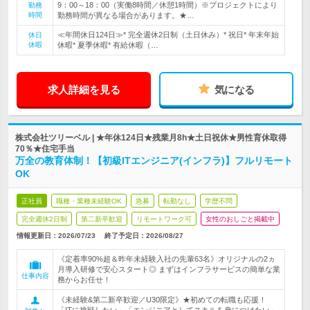
9：00～18：00（実働8時間／休憩1時間）※プロジェクトにより
勤務
時間
勤務時間が異なる場合があります。★…
≪年間休日124日≫* 完全週休2日制（土日休み）* 祝日* 年末年始
休日
休暇
休暇* 夏季休暇* 有給休暇（…
求人詳細を見る
気になる
株式会社ツリーベル | ★年休124日★残業月8h★土日祝休★男性育休取得
70％★住宅手当
万全の教育体制！【初級ITエンジニア(インフラ)】フルリモート
OK
正社員
職種・業種未経験OK
急募
転勤なし
学歴不問
完全週休2日制
第二新卒歓迎
リモートワーク可
女性のおしごと掲載中
情報更新日：2026/07/23
終了予定日：
2026/08/27
《定着率90%超＆昨年未経験入社の先輩63名》オリジナルの2ヵ
月導入研修で安心スタート◎ まずはインフラサービスの簡単な業
仕事内容
務からお任せ！
《未経験&第二新卒歓迎／U30限定》★初めての転職も応援！
「ITに挑戦したい」「エンジニアとしてスキルを身につけたい」