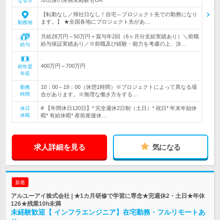
なる方
【転勤なし／帰社日なし！自宅⇔プロジェクト先での勤務になり
ます。】 ★全国各地にプロジェクト先があ…
勤務地
月給28万円～50万円＋賞与年2回（6ヶ月分支給実績あり）＼前職
給与保証実績あり／※前職及び経験・能力を考慮の上、決…
給与
400万円～700万円
初年度
年収
10：00～19：00（休憩1時間）※プロジェクトによって異なる場
勤務
時間
合があります。※無理な働き方をする…
# 【年間休日120日】* 完全週休2日制（土日）* 祝日* 年末年始休
休日
休暇
暇* 有給休暇* 産前産後休…
求人詳細を見る
気になる
新着
アルユーアイ株式会社 | ★1カ月研修で学習に専念★完週休2・土日★年休
126★残業10h未満
未経験歓迎【 インフラエンジニア】在宅勤務・フルリモートあ