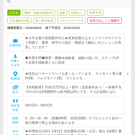
り
正社員
職種・業種未経験OK
急募
転勤なし
学歴不問
完全週休2日制
第二新卒歓迎
リモートワーク可
女性のおしごと掲載中
情報更新日：2026/08/04
終了予定日：
2026/10/05
★大手企業の長期案件中心★将来性豊かなネットワークやクラウ
ド関連で、運用・保守から設計・構築まで幅広いポジションを用
仕事内容
意しています！
◆学歴不問◆業界・職種未経験者、経験の浅い方、ステップUP
対象と
を目指す経験者ともに歓迎
なる方
★現在はリモートワークも多くなっています。 ※リモート導入案
件8割、フルリモート2割。 ※フルリモ…
勤務地
【未経験者】月給23万円以上＋賞与（支給条件あり）＋各種手当
※6カ月の試用期間中も給与額は同じです。※上記金額には2…
給与
300万円～600万円
初年度
年収
9：00～18：00 （実働8時間 休憩1時間）※プロジェクト先や一
勤務
時間
部の業務で異なる場合があります。…
★年間休日126日【休日】完全週休2日制（土日）祝日【休暇】夏
休日