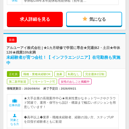
休暇
季休暇GW年末年始休暇有給休暇（初年度…
求人詳細を見る
気になる
新着
アルユーアイ株式会社 | ★1カ月研修で学習に専念★完週休2・土日★年休
126★残業10h未満
未経験者が育つ会社！【 インフラエンジニア】在宅勤務も実施
中
正社員
職種・業種未経験OK
急募
転勤なし
完全週休2日制
第二新卒歓迎
リモートワーク可
女性のおしごと掲載中
情報更新日：2026/08/04
終了予定日：
2026/09/21
★大手企業の長期案件中心★将来性豊かなネットワークやクラウ
ド関連で、運用・保守から設計・構築まで幅広いポジションを用
仕事内容
意しています！
◆高卒以上◆業界・職種未経験者、経験の浅い方、ステップUP
対象と
を目指す経験者ともに歓迎
なる方