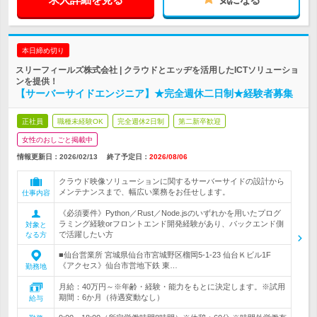
本日締め切り
スリーフィールズ株式会社 | クラウドとエッヂを活用したICTソリューショ
ンを提供！
【サーバーサイドエンジニア】★完全週休二日制★経験者募集
正社員
職種未経験OK
完全週休2日制
第二新卒歓迎
女性のおしごと掲載中
情報更新日：2026/02/13
終了予定日：
2026/08/06
クラウド映像ソリューションに関するサーバーサイドの設計から
メンテナンスまで、幅広い業務をお任せします。
仕事内容
《必須要件》Python／Rust／Node.jsのいずれかを用いたプログ
ラミング経験orフロントエンド開発経験があり、バックエンド側
対象と
で活躍したい方
なる方
■仙台営業所 宮城県仙台市宮城野区榴岡5-1-23 仙台Ｋビル1F
《アクセス》仙台市営地下鉄 東…
勤務地
月給：40万円～※年齢・経験・能力をもとに決定します。※試用
期間：6か月（待遇変動なし）
給与