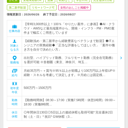
正社員
業種未経験OK
急募
転勤なし
学歴不問
完全週休2日制
第二新卒歓迎
リモートワーク可
女性のおしごと掲載中
情報更新日：2026/06/26
終了予定日：
2026/08/27
【常時3,000件以上！100％「やりたい案件」に参画】◆AI・クラ
ウド・AWSなど最先端案件から、開発・インフラ・PM・PMO案
仕事内容
件まで幅広くご用意しています
【経験浅め・第二新卒から経験豊富なベテランまで歓迎】◆ITエ
ンジニアの実務経験◆「正当な評価をしてほしい方」「案件や働
対象と
き方を自分で決めたい方」
なる方
出社型、ハイブリッド勤務、フルリモート勤務（完全在宅勤務）
を選択可能 ※首都圏（東京、神奈川、埼玉…
勤務地
月給35万円～＋賞与※95％以上が前職より100万円以上年収UP※
経験・スキルを考慮して決定します。※月給には固定残…
給与
500万円～1500万円
初年度
年収
【勤務時間例】08:30～17:00（実働7.5時間・休憩1時間）09:00～
勤務
時間
18:00（実働8時間…
◎年間休日130日◎5日以上の連続休暇も取得可能* 完全週休2日
休日
休暇
制（土・日）* 祝日* GW休暇（3…