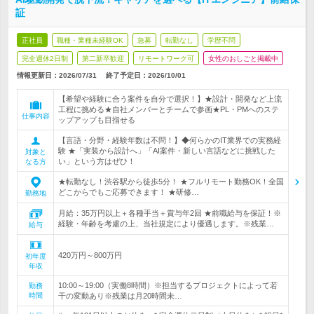
証
正社員
職種・業種未経験OK
急募
転勤なし
学歴不問
完全週休2日制
第二新卒歓迎
リモートワーク可
女性のおしごと掲載中
情報更新日：2026/07/31
終了予定日：
2026/10/01
【希望や経験に合う案件を自分で選択！】★設計・開発など上流
工程に挑める★自社メンバーとチームで参画★PL・PMへのステ
仕事内容
ップアップも目指せる
【言語・分野・経験年数は不問！】◆何らかのIT業界での実務経
験 ★「実装から設計へ」「AI案件・新しい言語などに挑戦した
対象と
い」という方はぜひ！
なる方
★転勤なし！渋谷駅から徒歩5分！ ★フルリモート勤務OK！全国
どこからでもご応募できます！ ★研修…
勤務地
月給：35万円以上＋各種手当＋賞与年2回 ★前職給与を保証！※
経験・年齢を考慮の上、当社規定により優遇します。※残業…
給与
420万円～800万円
初年度
年収
10:00～19:00（実働8時間）※担当するプロジェクトによって若
勤務
時間
干の変動あり※残業は月20時間未…