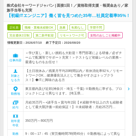
株式会社キーワードジャパン | 面接1回！／資格取得支援・報奨金あり／家
族手当等も充実
【初級ITエンジニア】働く皆を見つめた35年…社員定着率95%！
正社員
職種・業種未経験OK
急募
転勤なし
学歴不問
完全週休2日制
第二新卒歓迎
リモートワーク可
女性のおしごと掲載中
情報更新日：2026/07/10
終了予定日：
2026/08/20
＜学び直し・新しい挑戦も大歓迎！専門部署による研修／必ずチ
ームで配属等でサポート充実！＞テストなど初級レベルの業務～
仕事内容
最適なものをお任せ！
【土日祝休み／残業月平均20時間以内／有休消化率92％／リモー
トワークOK…健康優良法人として働きやすさはトップクラ
対象と
ス！】◆ITに興味のある方
なる方
東京都内及び近郊(神奈川・埼玉・千葉) ※勤務先に準ずる。プロ
ジェクトにより異なります。 [埼玉県…
勤務地
月給35万円～+諸手当＋賞与年2回【＃経験半年以上の方も経験者
として最大限評価⇒前給保証！】※未経験者：月給25万円…
給与
350万円～800万円
初年度
年収
9：00～17：45（実労働時間7時間45分）※勤務地によって異な
勤務