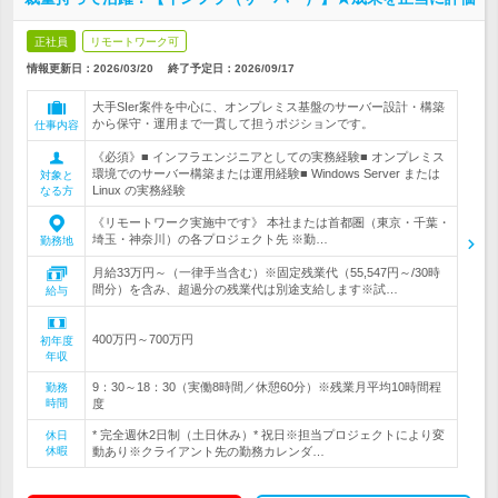
正社員
リモートワーク可
情報更新日：2026/03/20
終了予定日：
2026/09/17
大手SIer案件を中心に、オンプレミス基盤のサーバー設計・構築
から保守・運用まで一貫して担うポジションです。
仕事内容
《必須》■ インフラエンジニアとしての実務経験■ オンプレミス
環境でのサーバー構築または運用経験■ Windows Server または
対象と
Linux の実務経験
なる方
《リモートワーク実施中です》 本社または首都圏（東京・千葉・
埼玉・神奈川）の各プロジェクト先 ※勤…
勤務地
月給33万円～（一律手当含む）※固定残業代（55,547円～/30時
間分）を含み、超過分の残業代は別途支給します※試…
給与
400万円～700万円
初年度
年収
9：30～18：30（実働8時間／休憩60分）※残業月平均10時間程
勤務
時間
度
* 完全週休2日制（土日休み）* 祝日※担当プロジェクトにより変
休日
休暇
動あり※クライアント先の勤務カレンダ…