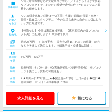
＼官公庁や医療などの安定案件が中心！／上流から下流まで多彩
なプロジェクトで、あなたの希望や適性に合ったITエンジニア業
仕事内容
務をお任せします。
＼U-29限定募集／経験は一切不問！先輩の前職は 営業・事務・
販売・飲食店スタッフ等… 「今の生活も未来の自分も大切にした
対象と
い」方に最適です。
なる方
【転勤なし】 今回は東京支社募集！ 【東京23区内の各プロジェ
クト先】に配属します！ 東京都千代田…
勤務地
月給25万円～ ＋ 各種手当 ＋ 賞与年2回★これまでの経験、能力
などを考慮して決定します。※残業手当・交通費は別途…
給与
340万円～410万円
初年度
年収
勤務時間：9：00～18：00(実働8時間／休憩時間60分) ※プロジ
勤務
時間
ェクト先により変動の可能性あり…
# ★年間休日122日以上★◆完全週休2日制（土日休み）◆祝日◆
休日
休暇
有給休暇 ※12日：入社半年後に付与…
求人詳細を見る
気になる