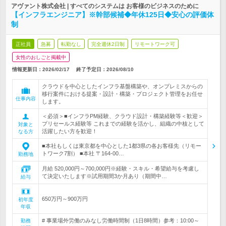
アヴァント株式会社 | すべてのシステムは お客様のビジネスのために
【インフラエンジニア】※幹部候補◆年休125日◆安心の評価体
制
正社員
急募
転勤なし
完全週休2日制
リモートワーク可
女性のおしごと掲載中
情報更新日：2026/02/17
終了予定日：
2026/08/10
クラウドを中心としたインフラ基盤構築や、オンプレミスからの
移行案件における提案・設計・構築・プロジェクト管理をお任せ
仕事内容
します。
＜必須＞■インフラPM経験、クラウド設計・構築経験等＜歓迎＞
プリセールス経験等 これまでの経験を活かし、組織の中核として
対象と
活躍したい方を歓迎！
なる方
■本社もしくは東京都を中心とした1都3県の各お客様先（リモー
トワーク7割） ■本社 〒164-00…
勤務地
月給 520,000円～700,000円※経験・スキル・希望給与を考慮し
て決定いたします※試用期間3か月あり（期間中…
給与
650万円～900万円
初年度
年収
# 事業場外労働のみなし労働時間制（1日8時間）参考：10:00～
勤務