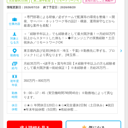
完全週休2日制
第二新卒歓迎
リモートワーク可
女性のおしごと掲載中
情報更新日：2026/07/10
終了予定日：
2026/08/20
＜専門部署による研修／必ずチームで配属等の環境を整備！＞開
発、サーバー・ネットワーク等の設計・構築、運用保守などから
仕事内容
最適な案件を差配！
＜「経験半年以上」でも経験者として最大限評価！⇒月給50万円
以上からスタートした例も！＞◆ITエンジニアの実務経験＊土日
対象と
祝休み／リモートワークOK
なる方
東京都内及び近郊(神奈川・埼玉・千葉) ※勤務先に準ずる。プロ
ジェクトにより異なります。 [埼玉県…
勤務地
月給35万円～+諸手当＋賞与年2回【＃経験半年以上の方も経験者
として最大限評価⇒前給保証！】※未経験者：月給25万円…
給与
350万円～800万円
初年度
年収
9：00～17：45（実労働時間7時間45分）※勤務地によって異な
勤務
時間
ります。
☆★☆ 年間休日120日☆★☆■完全週休2日制（土日休み）■祝日
休日
休暇
■年末年始休暇（5日間）■有給休暇 …
求人詳細を見る
気になる