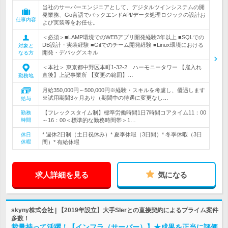
当社のサーバーエンジニアとして、デジタルツインシステムの開
発業務、Go言語でバックエンドAPI/データ処理ロジックの設計お
仕事内容
よび実装等をお任せ。
＜必須＞■LAMP環境でのWEBアプリ開発経験3年以上 ■SQLでの
DB設計・実装経験 ■Gitでのチーム開発経験 ■Linux環境における
対象と
開発・デバッグスキル
なる方
＜本社＞ 東京都中野区本町1-32-2 ハーモニータワー 【雇入れ
直後】上記事業所 【変更の範囲】…
勤務地
月給350,000円～500,000円※経験・スキルを考慮し、優遇します
※試用期間3ヶ月あり（期間中の待遇に変更なし…
給与
【フレックスタイム制】標準労働時間1日7時間コアタイム11：00
勤務
時間
～16：00＜標準的な勤務時間帯＞1…
* 週休2日制（土日祝休み）* 夏季休暇（3日間）* 冬季休暇（3日
休日
休暇
間）* 有給休暇
求人詳細を見る
気になる
skyny株式会社 | 【2019年設立】大手SIerとの直接契約によるプライム案件
多数！
裁量持って活躍！【インフラ（サーバー）】★成果を正当に評価