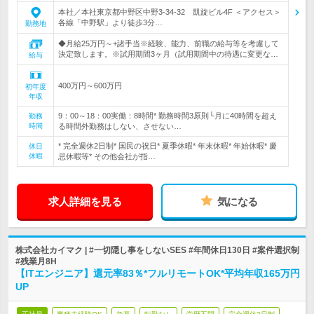
本社／本社東京都中野区中野3-34-32 凱旋ビル4F ＜アクセス＞
各線「中野駅」より徒歩3分…
勤務地
◆月給25万円～+諸手当※経験、能力、前職の給与等を考慮して
決定致します。※試用期間3ヶ月（試用期間中の待遇に変更な…
給与
400万円～600万円
初年度
年収
9：00～18：00実働：8時間* 勤務時間3原則└月に40時間を超え
勤務
時間
る時間外勤務はしない、させない…
* 完全週休2日制* 国民の祝日* 夏季休暇* 年末休暇* 年始休暇* 慶
休日
休暇
忌休暇等* その他会社が指…
求人詳細を見る
気になる
株式会社カイマク | #一切隠し事をしないSES #年間休日130日 #案件選択制
#残業月8H
【ITエンジニア】還元率83％*フルリモートOK*平均年収165万円
UP