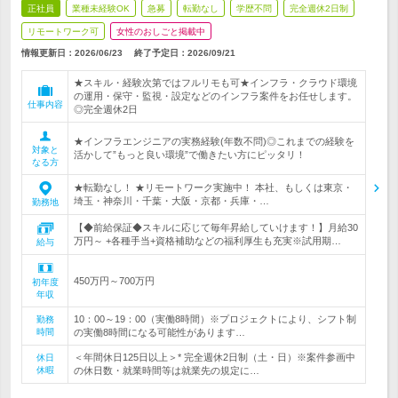
正社員
業種未経験OK
急募
転勤なし
学歴不問
完全週休2日制
リモートワーク可
女性のおしごと掲載中
情報更新日：2026/06/23
終了予定日：
2026/09/21
★スキル・経験次第ではフルリモも可★インフラ・クラウド環境
の運用・保守・監視・設定などのインフラ案件をお任せします。
仕事内容
◎完全週休2日
★インフラエンジニアの実務経験(年数不問)◎これまでの経験を
対象と
活かして”もっと良い環境”で働きたい方にピッタリ！
なる方
★転勤なし！ ★リモートワーク実施中！ 本社、もしくは東京・
埼玉・神奈川・千葉・大阪・京都・兵庫・…
勤務地
【◆前給保証◆スキルに応じて毎年昇給していけます！】月給30
万円～ +各種手当+資格補助などの福利厚生も充実※試用期…
給与
450万円～700万円
初年度
年収
10：00～19：00（実働8時間）※プロジェクトにより、シフト制
勤務
時間
の実働8時間になる可能性があります…
＜年間休日125日以上＞* 完全週休2日制（土・日）※案件参画中
休日
休暇
の休日数・就業時間等は就業先の規定に…