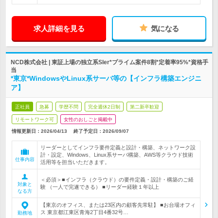
求人詳細を見る
気になる
NCD株式会社 | 東証上場の独立系SIer*プライム案件8割*定着率95%*資格手
当
*東京*WindowsやLinux系サーバ等の【インフラ構築エンジニ
ア】
正社員
急募
学歴不問
完全週休2日制
第二新卒歓迎
リモートワーク可
女性のおしごと掲載中
情報更新日：2026/04/13
終了予定日：
2026/09/07
リーダーとしてインフラ要件定義と設計・構築、ネットワーク設
計・設定、Windows、Linux系サーバ構築、AWS等クラウド技術
仕事内容
活用等を担当いただきます。
＜必須＞■インフラ（クラウド）の要件定義・設計・構築のご経
対象と
験 （一人で完遂できる） ■リーダー経験１年以上
なる方
【東京のオフィス、または23区内の顧客先常駐】 ■お台場オフィ
ス 東京都江東区青海2丁目4番32号…
勤務地