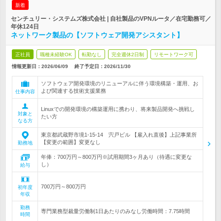
新着
センチュリー・システムズ株式会社 | 自社製品のVPNルータ／在宅勤務可／
年休124日
ネットワーク製品の【ソフトウェア開発アシスタント】
正社員
職種未経験OK
転勤なし
完全週休2日制
リモートワーク可
情報更新日：2026/06/09
終了予定日：
2026/11/30
ソフトウェア開発環境のリニューアルに伴う環境構築・運用、お
よび関連する技術支援業務
仕事内容
Linuxでの開発環境の構築運用に携わり、将来製品開発へ挑戦し
対象と
たい方
なる方
東京都武蔵野市境1-15-14 宍戸ビル 【雇入れ直後】上記事業所
【変更の範囲】変更なし
勤務地
年俸：700万円～800万円※試用期間3ヶ月あり（待遇に変更な
し）
給与
700万円～800万円
初年度
年収
勤務
専門業務型裁量労働制1日あたりのみなし労働時間：7.75時間
時間