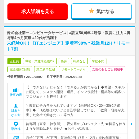
求人詳細を見る
気になる
株式会社第一コンピュータサービス | #設立50周年 #研修・教育に注力 #賞
与年4ヵ月実績 #20代が活躍中
未経験OK！【ITエンジニア】定着率90%＊残業月12H＊リモー
ト7割
正社員
職種・業種未経験OK
急募
転勤なし
学歴不問
完全週休2日制
第二新卒歓迎
リモートワーク可
女性のおしごと掲載中
情報更新日：2026/08/07
終了予定日：
2026/09/28
【「できない」じゃなく「できる」が見つかる】◆希望・スキル
に応じて、システム開発・運用、インフラ設計・構築等の幅広い
仕事内容
プロジェクトを担当します
＼教育にチカラを入れています／【未経験OK・20～30代活躍
中】◆「IT経験はないけど自己学習している」「教育・研修が充
対象と
実した会社で働きたい」等の方
なる方
首都圏（東京・神奈川）、愛知県のプロジェクト先 ★転居を伴う
ような転勤はありません ★お住いの地域…
勤務地
月給22万円～50万円＋賞与年2回（7月・12月）※昨年度実績：