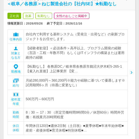
＜岐阜／各務原＞ねじ製造会社の【社内SE】★転勤なし
正社員
急募
転勤なし
女性のおしごと掲載中
情報更新日：2026/05/26
終了予定日：
2026/11/16
自社内で利用する基幹システム（受発注・出荷など）の刷新プロ
ジェクトをお任せします。
仕事内容
【経験者歓迎】＜必須条件＞高卒以上、プログラム開発の経験
（言語・工程・年数不問）もしくはITインフラの構築または運用
対象と
維持の経験
なる方
【転勤なし】 各務原DC／岐阜県各務原市鵜沼大伊木町5-265-1
【雇入れ直後】上記事業所 【変…
勤務地
月給280,000円～360,200円※能力や経験に基づいて優遇します※
試用期間6ヶ月（待遇に変更なし）
給与
500万円～600万円
初年度
年収
8：30 ～ 17：30 （所定労働時間8時間0分／休憩60分）時間外労
勤務
時間
働：有残業月20時間程度
年間休日120日■週休2日制（土日祝）■夏季休暇■年末年始休暇■
休日
休暇
産前・産後休暇■育児休暇■特別休暇■…