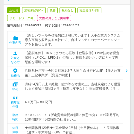
正社員
業種未経験OK
急募
転勤なし
完全週休2日制
リモートワーク可
女性のおしごと掲載中
情報更新日：2026/05/12
終了予定日：
2026/11/02
【新しいツールを積極的に活用しています】大手企業のシステム
導入実績も多数ある当社にて、自社システムのサーバーエンジニ
仕事内容
アをお任せします。
【必須条件】Linuxにまつわる経験【歓迎条件】Linux技術者認定
試験（LPIC-1、LPIC-2） ◎新しい挑戦を続けたい方にとって理
対象と
想的な環境です！
なる方
兵庫県神戸市中央区栄町通1-2-7 大同生命神戸ビル8F 【雇入れ直
後】上記事業所 【変更の範囲】…
勤務地
月給34万円以上※経験、能力等を考慮の上、当社規定により優遇
します※試用期間3ヶ月（待遇に変更なし）※固定残業代（月…
給与
480万円～800万円
初年度
年収
9：00～18：00（所定労働時間8時間／休憩60分） ※残業月平均
勤務
時間
10時間以下！月2時間の社員もい…
★年間休日120日★* 完全週休2日制（土日祝休み） * 長期休暇
休日
休暇
（夏季・年末年始・GW）* 有給…