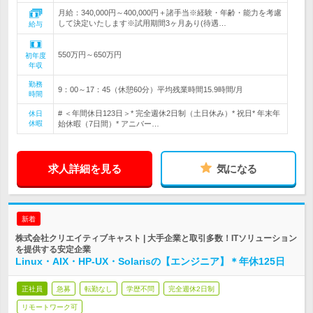
月給：340,000円～400,000円＋諸手当※経験・年齢・能力を考慮
して決定いたします※試用期間3ヶ月あり(待遇…
給与
550万円～650万円
初年度
年収
勤務
9：00～17：45（休憩60分）平均残業時間15.9時間/月
時間
# ＜年間休日123日＞* 完全週休2日制（土日休み）* 祝日* 年末年
休日
休暇
始休暇（7日間）* アニバー…
求人詳細を見る
気になる
新着
株式会社クリエイティブキャスト | 大手企業と取引多数！ITソリューション
を提供する安定企業
Linux・AIX・HP-UX・Solarisの【エンジニア】＊年休125日
正社員
急募
転勤なし
学歴不問
完全週休2日制
リモートワーク可