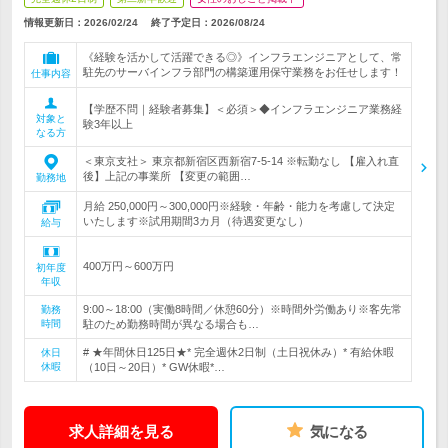
情報更新日：2026/02/24
終了予定日：
2026/08/24
《経験を活かして活躍できる◎》インフラエンジニアとして、常
駐先のサーバインフラ部門の構築運用保守業務をお任せします！
仕事内容
【学歴不問｜経験者募集】＜必須＞◆インフラエンジニア業務経
対象と
験3年以上
なる方
＜東京支社＞ 東京都新宿区西新宿7-5-14 ※転勤なし 【雇入れ直
後】上記の事業所 【変更の範囲…
勤務地
月給 250,000円～300,000円※経験・年齢・能力を考慮して決定
いたします※試用期間3カ月（待遇変更なし）
給与
400万円～600万円
初年度
年収
9:00～18:00（実働8時間／休憩60分）※時間外労働あり※客先常
勤務
時間
駐のため勤務時間が異なる場合も…
# ★年間休日125日★* 完全週休2日制（土日祝休み）* 有給休暇
休日
休暇
（10日～20日）* GW休暇*…
求人詳細を見る
気になる