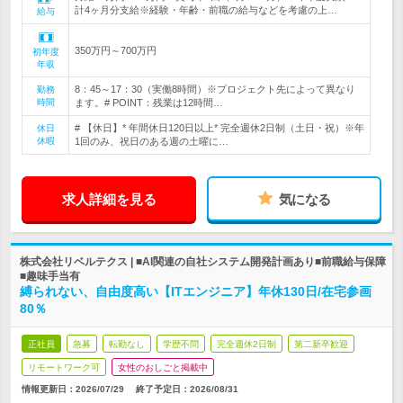
計4ヶ月分支給※経験・年齢・前職の給与などを考慮の上…
給与
350万円～700万円
初年度
年収
8：45～17：30（実働8時間）※プロジェクト先によって異なり
勤務
時間
ます。# POINT：残業は12時間…
# 【休日】* 年間休日120日以上* 完全週休2日制（土日・祝）※年
休日
休暇
1回のみ、祝日のある週の土曜に…
求人詳細を見る
気になる
株式会社リベルテクス | ■AI関連の自社システム開発計画あり■前職給与保障
■趣味手当有
縛られない、自由度高い【ITエンジニア】年休130日/在宅参画
80％
正社員
急募
転勤なし
学歴不問
完全週休2日制
第二新卒歓迎
リモートワーク可
女性のおしごと掲載中
情報更新日：2026/07/29
終了予定日：
2026/08/31