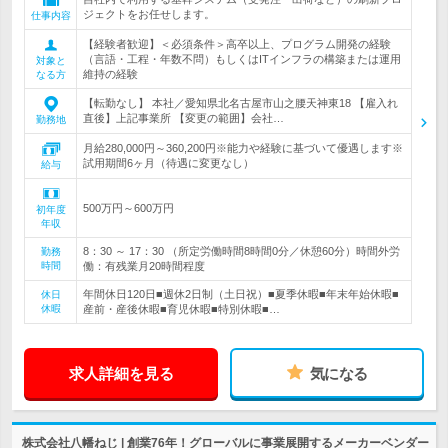
ジェクトをお任せします。
仕事内容
【経験者歓迎】＜必須条件＞高卒以上、プログラム開発の経験
（言語・工程・年数不問）もしくはITインフラの構築または運用
対象と
維持の経験
なる方
【転勤なし】 本社／愛知県北名古屋市山之腰天神東18 【雇入れ
直後】上記事業所 【変更の範囲】会社…
勤務地
月給280,000円～360,200円※能力や経験に基づいて優遇します※
試用期間6ヶ月（待遇に変更なし）
給与
500万円～600万円
初年度
年収
8：30 ～ 17：30 （所定労働時間8時間0分／休憩60分）時間外労
勤務
時間
働：有残業月20時間程度
年間休日120日■週休2日制（土日祝）■夏季休暇■年末年始休暇■
休日
休暇
産前・産後休暇■育児休暇■特別休暇■…
求人詳細を見る
気になる
株式会社八幡ねじ | 創業76年！グローバルに事業展開するメーカーベンダー