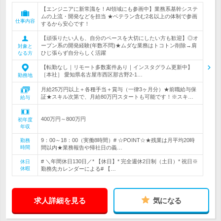
【エンジニアに新常識を！AI領域にも参画中】業務系基幹システ
ムの上流・開発などを担当 ★ベテラン含む2名以上の体制で参画
仕事内容
するから安心です！
【頑張りたい人も、自分のペースを大切にしたい方も歓迎】◎オ
ープン系の開発経験(年数不問)★ムダな業務はトコトン削除→肩
対象と
ひじ張らず自分らしく活躍
なる方
【転勤なし｜リモート多数案件あり｜インスタグラム更新中】
［本社］ 愛知県名古屋市西区那古野2-1…
勤務地
月給25万円以上＋各種手当＋賞与（一律3ヶ月分）★前職給与保
証★スキル次第で、月給80万円スタートも可能です！※スキ…
給与
400万円～800万円
初年度
年収
9：00～18：00（実働8時間）# ☆POINT☆★残業は月平均20時
勤務
時間
間以内★業務報告や帰社日の義…
# ＼年間休日130日／* 【休日】* 完全週休2日制（土日）* 祝日※
休日
休暇
勤務先カレンダーによる# 【…
求人詳細を見る
気になる