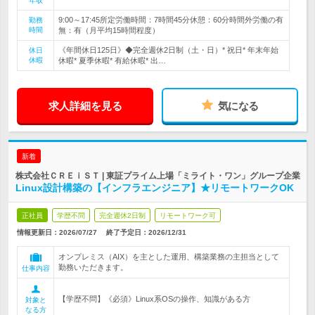
年収
9:00～17:45所定労働時間：7時間45分休憩：60分時間外労働の有
勤務
時間
無：有（月平均15時間程度）
《年間休日125日》◆完全週休2日制（土・日）* 祝日* 年末年始
休日
休暇
休暇* 夏季休暇* 有給休暇* 出…
求人詳細を見る
気になる
新着
株式会社ＣＲＥｉＳＴ | 東証プライム上場「ミライト・ワン」グループ企業
Linux設計構築の【インフラエンジニア】★リモートワークOK
正社員
学歴不問
完全週休2日制
リモートワーク可
情報更新日：2026/07/27
終了予定日：
2026/12/31
オンプレミス（AIX）を主とした運用、構築業務の主担当として
勤務いただきます。
仕事内容
【学歴不問】《必須》Linux系OSの操作、知識がある方
対象と
なる方