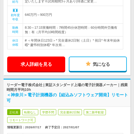
定いたします※試用期間3ヶ月あり(待遇に変更…
給与
640万円～900万円
初年度
年収
8:30～17:15実働時間：7時間45分休憩時間：60分時間外労働有
勤務
時間
無：有（月平均10時間程度）
# ＜年間休日123日＞* 完全週休2日制（土日）* 祝日* 年末年始休
休日
休暇
暇* 慶弔特別休暇* 年次有…
求人詳細を見る
気になる
リーダー電子株式会社 | 東証スタンダード上場の電子計測器メーカー｜残業
時間月平均10h
＜神奈川＞電子計測機器の【組込みソフトウェア開発】リモート
可
正社員
転勤なし
学歴不問
完全週休2日制
第二新卒歓迎
リモートワーク可
情報更新日：2026/07/17
終了予定日：
2027/01/07