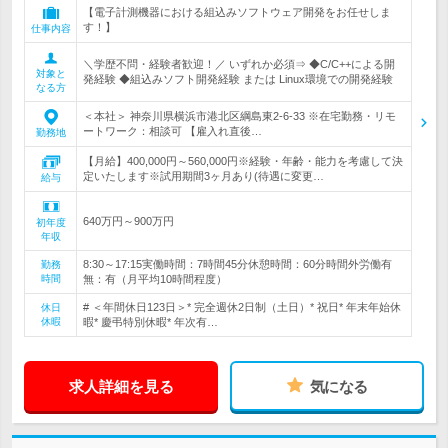
【電子計測機器における組込みソフトウェア開発をお任せしま
す！】
仕事内容
＼学歴不問・経験者歓迎！／ いずれか必須⇒ ◆C/C++による開
対象と
発経験 ◆組込みソフト開発経験 または Linux環境での開発経験
なる方
＜本社＞ 神奈川県横浜市港北区綱島東2-6-33 ※在宅勤務・リモ
ートワーク：相談可 【雇入れ直後…
勤務地
【月給】400,000円～560,000円※経験・年齢・能力を考慮して決
定いたします※試用期間3ヶ月あり(待遇に変更…
給与
640万円～900万円
初年度
年収
8:30～17:15実働時間：7時間45分休憩時間：60分時間外労働有
勤務
時間
無：有（月平均10時間程度）
# ＜年間休日123日＞* 完全週休2日制（土日）* 祝日* 年末年始休
休日
休暇
暇* 慶弔特別休暇* 年次有…
求人詳細を見る
気になる