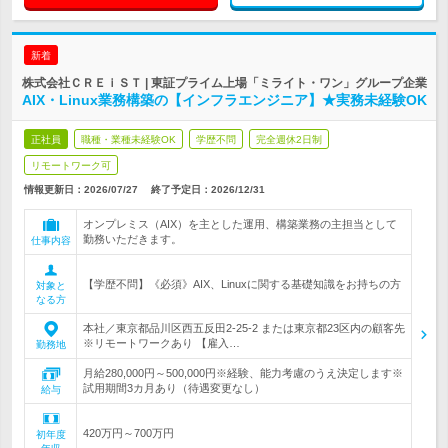
新着
株式会社ＣＲＥｉＳＴ | 東証プライム上場「ミライト・ワン」グループ企業
AIX・Linux業務構築の【インフラエンジニア】★実務未経験OK
正社員
職種・業種未経験OK
学歴不問
完全週休2日制
リモートワーク可
情報更新日：2026/07/27
終了予定日：
2026/12/31
オンプレミス（AIX）を主とした運用、構築業務の主担当として
勤務いただきます。
仕事内容
【学歴不問】《必須》AIX、Linuxに関する基礎知識をお持ちの方
対象と
なる方
本社／東京都品川区西五反田2-25-2 または東京都23区内の顧客先
※リモートワークあり 【雇入…
勤務地
月給280,000円～500,000円※経験、能力考慮のうえ決定します※
試用期間3カ月あり（待遇変更なし）
給与
420万円～700万円
初年度