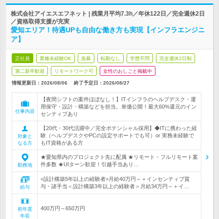
株式会社アイエスエフネット | 残業月平均7.3h／年休122日／完全週休2日
／資格取得支援が充実
愛知エリア！待遇UPも自由な働き方も実現【インフラエンジニ
ア】
正社員
業種未経験OK
急募
転勤なし
学歴不問
完全週休2日制
第二新卒歓迎
リモートワーク可
女性のおしごと掲載中
情報更新日：2026/08/06
終了予定日：
2026/08/27
【夜間シフトの案件ほぼなし！】ITインフラのヘルプデスク・運
用保守・設計・構築などを担当。単価公開！最大60%還元のイン
仕事内容
センティブあり
【20代・30代活躍中／完全ポテンシャル採用】◆ITに携わった経
験（ヘルプデスクやPCの設定サポートでも可）or 実務未経験で
対象と
もIT資格がある方
なる方
★愛知県内のプロジェクト先に配属 ★リモート・フルリモート案
件多数 ★UIターン歓迎！引越手当あり…
勤務地
<設計構築5年以上の経験者>月給40万円～＋インセンティブ賞
与・諸手当＜設計構築3年以上の経験者＞月給34万円～＋イ…
給与
400万円～650万円
初年度
年収