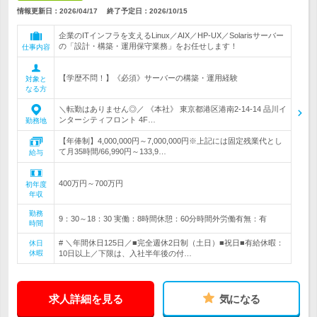
情報更新日：2026/04/17
終了予定日：
2026/10/15
企業のITインフラを支えるLinux／AIX／HP-UX／Solarisサーバー
の「設計・構築・運用保守業務」をお任せします！
仕事内容
【学歴不問！】《必須》サーバーの構築・運用経験
対象と
なる方
＼転勤はありません◎／ 《本社》 東京都港区港南2-14-14 品川イ
ンターシティフロント 4F…
勤務地
【年俸制】4,000,000円～7,000,000円※上記には固定残業代とし
て月35時間/66,990円～133,9…
給与
400万円～700万円
初年度
年収
勤務
9：30～18：30 実働：8時間休憩：60分時間外労働有無：有
時間
# ＼年間休日125日／■完全週休2日制（土日）■祝日■有給休暇：
休日
休暇
10日以上／下限は、入社半年後の付…
求人詳細を見る
気になる