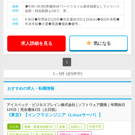
◆9:00~18:00(実働8h)# ワークスタイル基本残業なしでメリハリ
勤務
時間
抜群！時短勤務もOKで、実…
# 休日◆年間休日122日◆完全週休2日(土日休み)◆祝日# 休暇◆
休日
休暇
年末年始◆介護◆看護◆傷病◆慶弔…
求人詳細を見る
気になる
1
1～5件 (全5件中)
おすすめの求人・転職情報
アイスペック・ビジネスブレイン株式会社 | ソフトウェア開発｜年間休日
125日｜完全週休2日（土日祝）
《東京》【インフラエンジニア（Linuxサーバ）】
正社員
職種・業種未経験OK
急募
転勤なし
学歴不問
完全週休2日制
第二新卒歓迎
女性のおしごと掲載中