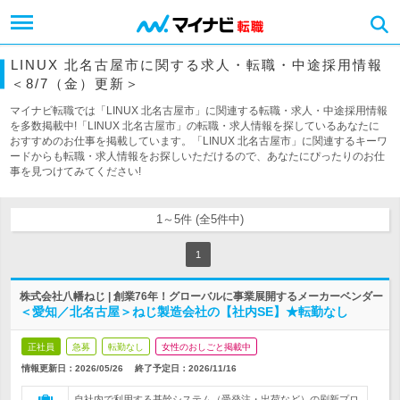
LINUX 北名古屋市に関する求人・転職・中途採用情報
＜8/7（金）更新＞
マイナビ転職では「LINUX 北名古屋市」に関連する転職・求人・中途採用情報
を多数掲載中!「LINUX 北名古屋市」の転職・求人情報を探しているあなたに
おすすめのお仕事を掲載しています。「LINUX 北名古屋市」に関連するキーワ
ードからも転職・求人情報をお探しいただけるので、あなたにぴったりのお仕
事を見つけてみてください!
1～5件 (全5件中)
1
株式会社八幡ねじ | 創業76年！グローバルに事業展開するメーカーベンダー
＜愛知／北名古屋＞ねじ製造会社の【社内SE】★転勤なし
正社員
急募
転勤なし
女性のおしごと掲載中
情報更新日：2026/05/26
終了予定日：
2026/11/16
自社内で利用する基幹システム（受発注・出荷など）の刷新プロ