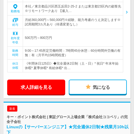
本社／東京都品川区西五反田2-25-2 または東京都23区内の顧客先
※リモートワークあり 【雇入…
勤務地
月給360,000円～560,000円※経験、能力考慮のうえ決定します※
試用期間3カ月あり（待遇変更なし）
給与
500万円～800万円
初年度
年収
9:00～17:45所定労働時間：7時間45分休憩：60分時間外労働の有
勤務
時間
無：有（月平均15時間程度）
《年間休日125日》◆完全週休2日制（土・日）* 祝日* 年末年始
休日
休暇
休暇* 夏季休暇* 有給休暇* 出…
求人詳細を見る
気になる
新着
キー・ポイント株式会社 | 東証グロース上場企業「株式会社ココペリ」の完
全子会社
Linuxの【サーバーエンジニア】★完全週休2日制★残業月10h以
下