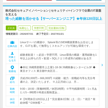
株式会社セキュアイノベーション | セキュリティ×インフラで企業のIT基盤
を支える
培った経験を活かせる【サーバーエンジニア】★年休120日以上
正社員
転勤なし
学歴不問
完全週休2日制
情報更新日：2026/07/31
終了予定日：
2027/01/21
Linuxサーバの構築や、Splunk等のSIEM構築業務をお任せしま
す。OJTを通して無理なくスキルアップが可能な環境です。
仕事内容
経験者歓迎！＜必須＞学歴不問、Linux環境の構築・運用経験を1
対象と
年以上お持ちの方＜歓迎＞SQLクエリ作成等の経験がある方
なる方
◆本社 沖縄県那覇市上之屋1-18-36 沖縄映像センタービル3F ◆
東京オフィス 東京都中央区日…
勤務地
月給250,000円～666,000円 ※経験・能力・前職給与等を充分考
慮の上、決定いたします。 ※上記月給には、月…
給与
9:00～18:00（実働8時間／休憩1時間）※平均残業時間：1ヶ月あ
勤務
時間
たり5～8時間※時差出勤制度あ…
# 【年間休日120日以上】* 完全週休2日制（土・日） * 祝日 * 有
休日
休暇
給休暇 * GW休暇 * …