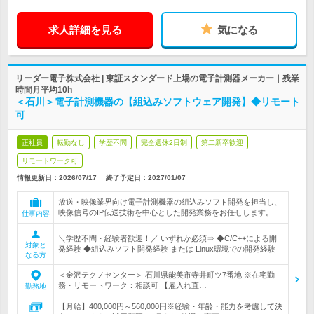
求人詳細を見る
気になる
リーダー電子株式会社 | 東証スタンダード上場の電子計測器メーカー｜残業
時間月平均10h
＜石川＞電子計測機器の【組込みソフトウェア開発】◆リモート
可
正社員
転勤なし
学歴不問
完全週休2日制
第二新卒歓迎
リモートワーク可
情報更新日：2026/07/17
終了予定日：
2027/01/07
放送・映像業界向け電子計測機器の組込みソフト開発を担当し、
映像信号のIP伝送技術を中心とした開発業務をお任せします。
仕事内容
＼学歴不問・経験者歓迎！／ いずれか必須⇒ ◆C/C++による開
対象と
発経験 ◆組込みソフト開発経験 または Linux環境での開発経験
なる方
＜金沢テクノセンター＞ 石川県能美市寺井町ツ7番地 ※在宅勤
務・リモートワーク：相談可 【雇入れ直…
勤務地
【月給】400,000円～560,000円※経験・年齢・能力を考慮して決