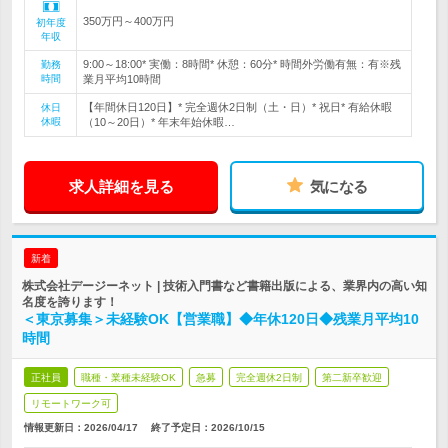
350万円～400万円
初年度
年収
9:00～18:00* 実働：8時間* 休憩：60分* 時間外労働有無：有※残
勤務
時間
業月平均10時間
【年間休日120日】* 完全週休2日制（土・日）* 祝日* 有給休暇
休日
休暇
（10～20日）* 年末年始休暇…
求人詳細を見る
気になる
新着
株式会社デージーネット | 技術入門書など書籍出版による、業界内の高い知
名度を誇ります！
＜東京募集＞未経験OK【営業職】◆年休120日◆残業月平均10
時間
正社員
職種・業種未経験OK
急募
完全週休2日制
第二新卒歓迎
リモートワーク可
情報更新日：2026/04/17
終了予定日：
2026/10/15