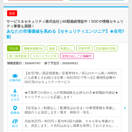
新着
サービス＆セキュリティ株式会社 | 46期連続増益中！SOCや情報セキュリ
ティ事業も展開！
あなたの市場価値を高める【セキュリティエンジニア】★在宅7
割
正社員
職種未経験OK
急募
転勤なし
学歴不問
完全週休2日制
第二新卒歓迎
リモートワーク可
女性のおしごと掲載中
情報更新日：2026/07/07
終了予定日：
2026/09/21
【在宅7割／固定残業無／定着率94％／安心のチーム制／AI時代
にも必要とされ続ける仕事／自社SOCで学べる】脆弱性診断や
仕事内容
SOC等のセキュリティサービス
★IT業界での何かしらの実務経験をお持ちの方★前職給与保証★
対象と
キャリアチェンジも応援します！
なる方
【在宅あり／転勤なし！配属先はお住まいや希望業務を考慮し、
相談のうえ決定します／東京・神奈川・埼玉…
勤務地
月給35万円～90万円＋賞与年2回※経験、スキル等を考慮のう
え、決定します。※当社はみなし残業を採用しておりません。…
給与