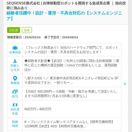
SEQSENSE株式会社 | 自律移動型ロボットを開発する急成長企業 ｜ 独自技
術に強みあり
経験者活躍中！設計・運用・不具合対応の【システムエンジニ
ア】
正社員
急募
情報更新日：2026/02/24
終了予定日：
2026/08/24
《フレックス制度あり》当社のハードウェア部門にて、ロボット
システムの設計・運用・不具合対応をお任せします！
仕事内容
◆経験者大歓迎◆【必須】◇社外との調達に関わる折衝経験 ◇要
件に応じた機材の選定経験 ◇Linuxでの開発もしくは、運用経験
対象と
ほか
なる方
＼駅チカ6分！／ 東京都中央区明石町6-4 ニチレイ明石町ビル 5F
※原則出社ですが、一部リモー…
勤務地
【月給】500,000円～※経験・年齢・能力を考慮して決定いたし
ます※試用期間3ヶ月あり(待遇に変更なし)
給与
600万円～800万円
初年度
年収
# ＜フレックスタイム制＞※コアタイムなし【標準労働時間】
勤務
時間
1日8時間【休憩】60分【時間外労働有無…