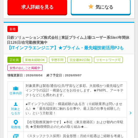
求人詳細を見る
気になる
新着
日鉄ソリューションズ株式会社 | 東証プライム上場/ユーザー系SIer/年間休
日126日/在宅勤務実施中
【ITインフラエンジニア】★プライム・最先端技術活用PJも
正社員
業種未経験OK
学歴不問
完全週休2日制
リモートワーク可
女性のおしごと掲載中
情報更新日：2026/08/04
終了予定日：
2026/09/07
対象業界は製造/通信/公共/宇宙など多彩。大規模かつ最先端なIT
インフラの設計・構築などをお任せします。★PM/PL、アーキテ
仕事内容
クトなどにも携われます。
●ITインフラの設計・構築経験のある方（※経験業界は問いませ
ん）★「最先端技術に触れる仕事や、最上流の仕事を経験した
対象と
い」という方歓迎！
なる方
【在宅勤務実施中です】 ●本社（東京都港区）および都内の常駐
先 ★受動喫煙防止のための取り組み★…
勤務地
《スタッフクラス採用》賃金形態：月給※処遇はご経験を考慮し