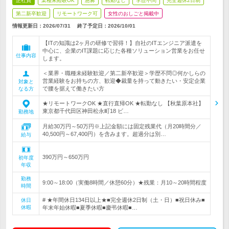
正社員
業種未経験OK
急募
転勤なし
学歴不問
完全週休2日制
第二新卒歓迎
リモートワーク可
女性のおしごと掲載中
情報更新日：2026/07/31
終了予定日：
2026/10/01
【ITの知識は2ヶ月の研修で習得！】自社のITエンジニア派遣を
中心に、企業のIT課題に応じた各種ソリューション営業をお任せ
仕事内容
します。
＜業界・職種未経験歓迎／第二新卒歓迎＞学歴不問◎何かしらの
営業経験をお持ちの方、歓迎◆裁量を持って動きたい・安定企業
対象と
で腰を据えて働きたい方
なる方
★リモートワークOK ★直行直帰OK ★転勤なし 【秋葉原本社】
東京都千代田区神田松永町18 ビ…
勤務地
月給30万円～50万円※上記金額には固定残業代（月20時間分／
40,500円～67,400円）を含みます。超過分は別…
給与
390万円～650万円
初年度
年収
勤務
9:00～18:00（実働8時間／休憩60分）★残業：月10～20時間程度
時間
# ★年間休日134日以上★■完全週休2日制（土・日）■祝日休み■
休日
休暇
年末年始休暇■夏季休暇■慶弔休暇■…