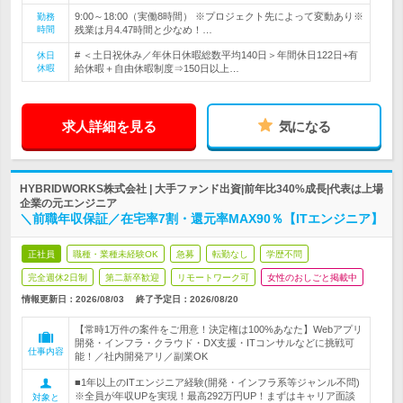
9:00～18:00（実働8時間） ※プロジェクト先によって変動あり※
勤務
時間
残業は月4.47時間と少なめ！…
# ＜土日祝休み／年休日休暇総数平均140日＞年間休日122日+有
休日
休暇
給休暇＋自由休暇制度⇒150日以上…
求人詳細を見る
気になる
HYBRIDWORKS株式会社 | 大手ファンド出資|前年比340%成長|代表は上場
企業の元エンジニア
＼前職年収保証／在宅率7割・還元率MAX90％【ITエンジニア】
正社員
職種・業種未経験OK
急募
転勤なし
学歴不問
完全週休2日制
第二新卒歓迎
リモートワーク可
女性のおしごと掲載中
情報更新日：2026/08/03
終了予定日：
2026/08/20
【常時1万件の案件をご用意！決定権は100%あなた】Webアプリ
開発・インフラ・クラウド・DX支援・ITコンサルなどに挑戦可
仕事内容
能！／社内開発アリ／副業OK
■1年以上のITエンジニア経験(開発・インフラ系等ジャンル不問)
※全員が年収UPを実現！最高292万円UP！まずはキャリア面談
対象と