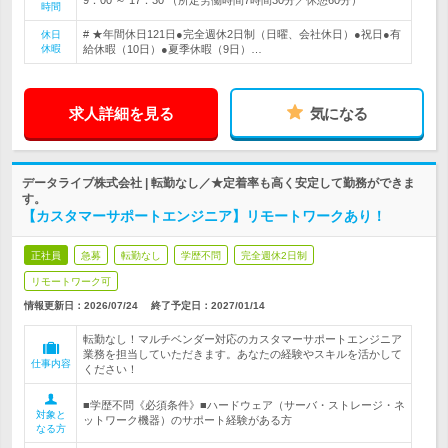
時間
# ★年間休日121日●完全週休2日制（日曜、会社休日）●祝日●有
休日
休暇
給休暇（10日）●夏季休暇（9日）…
求人詳細を見る
気になる
データライブ株式会社 | 転勤なし／★定着率も高く安定して勤務ができま
す。
【カスタマーサポートエンジニア】リモートワークあり！
正社員
急募
転勤なし
学歴不問
完全週休2日制
リモートワーク可
情報更新日：2026/07/24
終了予定日：
2027/01/14
転勤なし！マルチベンダー対応のカスタマーサポートエンジニア
業務を担当していただきます。あなたの経験やスキルを活かして
仕事内容
ください！
■学歴不問《必須条件》■ハードウェア（サーバ・ストレージ・ネ
対象と
ットワーク機器）のサポート経験がある方
なる方