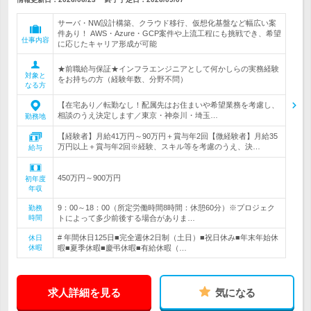
サーバ・NW設計構築、クラウド移行、仮想化基盤など幅広い案
件あり！ AWS・Azure・GCP案件や上流工程にも挑戦でき、希望
仕事内容
に応じたキャリア形成が可能
★前職給与保証★インフラエンジニアとして何かしらの実務経験
対象と
をお持ちの方（経験年数、分野不問）
なる方
【在宅あり／転勤なし！配属先はお住まいや希望業務を考慮し、
相談のうえ決定します／東京・神奈川・埼玉…
勤務地
【経験者】月給41万円～90万円＋賞与年2回【微経験者】月給35
万円以上＋賞与年2回※経験、スキル等を考慮のうえ、決…
給与
450万円～900万円
初年度
年収
9：00～18：00（所定労働時間8時間：休憩60分）※プロジェク
勤務
時間
トによって多少前後する場合がありま…
# 年間休日125日■完全週休2日制（土日）■祝日休み■年末年始休
休日
休暇
暇■夏季休暇■慶弔休暇■有給休暇（…
求人詳細を見る
気になる