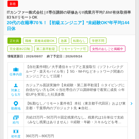
新着
ITカンファー株式会社 | #専任講師の研修あり#残業月平均7.6h#有休取得率
83％#リモートOK
20代の在籍率70％！【初級エンジニア】*未経験OK*年平均144
日休
正社員
職種・業種未経験OK
急募
転勤なし
学歴不問
完全週休2日制
第二新卒歓迎
リモートワーク可
女性のおしごと掲載中
情報更新日：2026/08/07
終了予定日：
2026/09/24
【自社案件8割／大手通信キャリアと直接取引（ソフトバンクグ
ループ・楽天モバイル等）】5G・Wi-Fiなどネットワーク関連の
仕事内容
エンジニアとして活躍！
カジュアル面談実施中【未経験・第二新卒歓迎】☆タイピングに
自信がない方もOK ☆当社専任のプロ講師研修で着実に成長 ☆年
対象と
収UPを実現した社員多数
なる方
【転勤なし／リモート案件有】 本社（東京都千代田区）および東
京都・千葉県内のプロジェクト先 ★自社…
勤務地
月給23万円～50万円※固定残業代なし。残業代は1分単位で支給
（みなし残業はありません）※経験・年齢・スキルなどを考…
給与
360万円～800万円
初年度