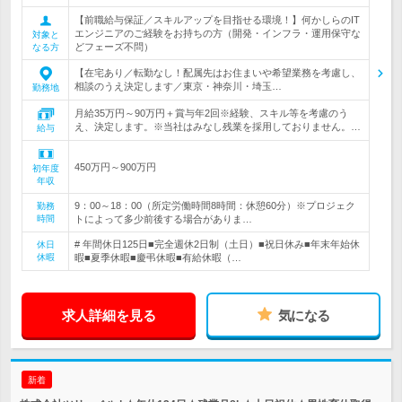
【前職給与保証／スキルアップを目指せる環境！】何かしらのIT
エンジニアのご経験をお持ちの方（開発・インフラ・運用保守な
対象と
どフェーズ不問）
なる方
【在宅あり／転勤なし！配属先はお住まいや希望業務を考慮し、
相談のうえ決定します／東京・神奈川・埼玉…
勤務地
月給35万円～90万円＋賞与年2回※経験、スキル等を考慮のう
え、決定します。※当社はみなし残業を採用しておりません。…
給与
450万円～900万円
初年度
年収
9：00～18：00（所定労働時間8時間：休憩60分）※プロジェク
勤務
時間
トによって多少前後する場合がありま…
# 年間休日125日■完全週休2日制（土日）■祝日休み■年末年始休
休日
休暇
暇■夏季休暇■慶弔休暇■有給休暇（…
求人詳細を見る
気になる
新着