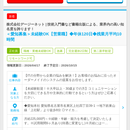
新着
株式会社デージーネット | 技術入門書など書籍出版による、業界内の高い知
名度を誇ります！
＜愛知募集＞未経験OK【営業職】◆年休120日◆残業月平均10
時間
正社員
職種・業種未経験OK
急募
完全週休2日制
第二新卒歓迎
リモートワーク可
情報更新日：2026/04/17
終了予定日：
2026/10/15
【ITの分野から企業の悩みを解決！】お客様のお悩みに沿ったオ
ーダーメイドのシステムの提案をお任せします。
仕事内容
【未経験歓迎！※大卒以上・30歳までの方】コミュニケーション
を大切にできる方や主体的に行動できるという方はぜひご応募く
対象と
ださい。
なる方
◆愛知本社 愛知県名古屋市名東区上社四丁目39-1 ⇒地下鉄東山
線「上社駅」より徒歩8分 ◎マイカ…
勤務地
月給225,000円～※経験・年齢・能力を考慮して決定いたしま
す。※試用期間6ヶ月あり(待遇に変更なし)※月給には一…
給与