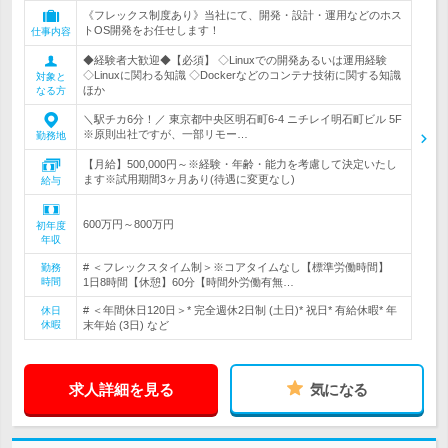
《フレックス制度あり》当社にて、開発・設計・運用などのホス
トOS開発をお任せします！
仕事内容
◆経験者大歓迎◆【必須】 ◇Linuxでの開発あるいは運用経験
◇Linuxに関わる知識 ◇Dockerなどのコンテナ技術に関する知識
対象と
ほか
なる方
＼駅チカ6分！／ 東京都中央区明石町6-4 ニチレイ明石町ビル 5F
※原則出社ですが、一部リモー…
勤務地
【月給】500,000円～※経験・年齢・能力を考慮して決定いたし
ます※試用期間3ヶ月あり(待遇に変更なし)
給与
600万円～800万円
初年度
年収
# ＜フレックスタイム制＞※コアタイムなし【標準労働時間】
勤務
時間
1日8時間【休憩】60分【時間外労働有無…
# ＜年間休日120日＞* 完全週休2日制 (土日)* 祝日* 有給休暇* 年
休日
休暇
末年始 (3日) など
求人詳細を見る
気になる