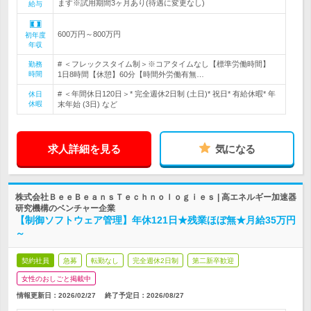
ます※試用期間3ヶ月あり(待遇に変更なし)
給与
600万円～800万円
初年度
年収
# ＜フレックスタイム制＞※コアタイムなし【標準労働時間】
勤務
時間
1日8時間【休憩】60分【時間外労働有無…
# ＜年間休日120日＞* 完全週休2日制 (土日)* 祝日* 有給休暇* 年
休日
休暇
末年始 (3日) など
求人詳細を見る
気になる
株式会社ＢｅｅＢｅａｎｓＴｅｃｈｎｏｌｏｇｉｅｓ | 高エネルギー加速器
研究機構のベンチャー企業
【制御ソフトウェア管理】年休121日★残業ほぼ無★月給35万円
～
契約社員
急募
転勤なし
完全週休2日制
第二新卒歓迎
女性のおしごと掲載中
情報更新日：2026/02/27
終了予定日：
2026/08/27