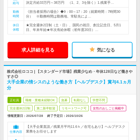
決定月給33万円～38万円 （1、2、3を除く）1.残業手…
給与
《担当者採用の場合》◆9：00～17：20（就業時間：7時間30
勤務
時間
分） ※勤務時間は勤務地、常駐先によ…
★完全週休2日制（土・日）、国民の祝日、創立記念日、5月1
休日
休暇
日、年末年始★年次有給休暇（初年度20日）…
求人詳細を見る
気になる
株式会社ロココ | 【スタンダード市場】残業少なめ・年休128日など働きや
すさ◎
大手企業の情シスのような働き方【ヘルプデスク】賞与4.1ヵ月
分
正社員
職種・業種未経験OK
急募
転勤なし
学歴不問
完全週休2日制
第二新卒歓迎
リモートワーク可
女性のおしごと掲載中
情報更新日：2026/07/28
終了予定日：
2026/10/26
【大手企業直請／残業月平均11.6ｈ／在宅もあり】ヘルプデスク
業務をお任せします
仕事内容