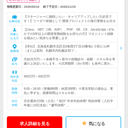
情報更新日：2026/06/16
終了予定日：
2026/11/19
【マネージャーに挑戦したい・キャリアアップしたい方必見で
す！】リーダー候補として 開発プロジェクトの進行業務をお任せ
仕事内容
【Java、.NET（VB、ASP）、PHP、VB、C#、JavaScriptいずれ
かでの5年以上の開発実務経験をお持ちの方】マネジメント経験
対象と
を積みたい気持ちを尊重します
なる方
【本社】 北海道札幌市北区北9条西3丁目10番地1 小田ビル8F
（または原則、札幌市内札幌近郊プ…
勤務地
月給25万円～＋各種手当＋賞与※前職給与・経験・スキル等を考
慮の上決定いたします。※試用期間（3か月間）も条件に変わ…
給与
400万円～600万円
初年度
年収
9:00～18:00（実働8時間・休憩1時間）※客先常駐の場合は、客
勤務
時間
先に準ずる。残業時間はスキルや担…
完全週休2日制（土日）* 祝日* 年末年始休暇* 有給休暇（入社半
休日
休暇
年後に10日支給）* 慶弔休暇* …
求人詳細を見る
気になる