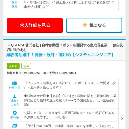
# ＜年間休日120日＞* 完全週休2日制 (土日)* 祝日* 有給休暇* 年
休日
休暇
末年始 (3日) など
求人詳細を見る
気になる
SEQSENSE株式会社 | 自律移動型ロボットを開発する急成長企業 ｜ 独自技
術に強みあり
経験者活躍中！開発・設計・運用の【システムエンジニア】
正社員
急募
情報更新日：2026/02/24
終了予定日：
2026/08/24
《フレックス制度あり》当社にて、ロボットシステムの開発・設
計・運用をお任せします！
仕事内容
◆経験者大歓迎◆【必須】◇社外との調達に関わる折衝経験 ◇要
件に応じた機材の選定経験 ◇Linuxでの開発あるいは、運用経験
対象と
ほか
なる方
＼駅チカ6分！／ 東京都中央区明石町6-4 ニチレイ明石町ビル 5F
※原則出社ですが、一部リモー…
勤務地
【月給】500,000円～※経験・年齢・能力を考慮して決定いたし