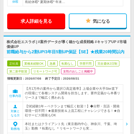
休暇
有給休暇* 夏期休暇* 年末…
求人詳細を見る
気になる
株式会社エスラボ | #案件データが導く確かな成長戦略 #キャリアUP #市場
価値UP
前職給与から2割UP/3年目5割UP保証【SE】★残業20時間以内
正社員
業種未経験OK
急募
転勤なし
学歴不問
完全週休2日制
第二新卒歓迎
リモートワーク可
女性のおしごと掲載中
情報更新日：2026/07/08
終了予定日：
2026/08/31
【月1万件の案件から選択◎高定着率】上場企業や大手SIer直下
の現場にて各種システム開発を担当します。要件定義から本番リ
仕事内容
リースまで幅広く携われる
【SE経験1年～ベテランまで幅広く歓迎！】◆分野・言語・開発
環境一切不問！★最新技術＆上流工程にチャレンジできる！★自
対象と
社サービス開発もOK
なる方
本社またはクライアント先（東京都内中心、神奈川、千葉、埼
玉）勤務 ＊転勤なし ＊リモートワークも実…
勤務地