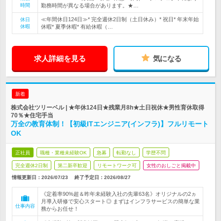
時間
勤務時間が異なる場合があります。★…
≪年間休日124日≫* 完全週休2日制（土日休み）* 祝日* 年末年始
休日
休暇
休暇* 夏季休暇* 有給休暇（…
求人詳細を見る
気になる
新着
株式会社ツリーベル | ★年休124日★残業月8h★土日祝休★男性育休取得
70％★住宅手当
万全の教育体制！【初級ITエンジニア(インフラ)】フルリモート
OK
正社員
職種・業種未経験OK
急募
転勤なし
学歴不問
完全週休2日制
第二新卒歓迎
リモートワーク可
女性のおしごと掲載中
情報更新日：2026/07/23
終了予定日：
2026/08/27
《定着率90%超＆昨年未経験入社の先輩63名》オリジナルの2ヵ
月導入研修で安心スタート◎ まずはインフラサービスの簡単な業
仕事内容
務からお任せ！