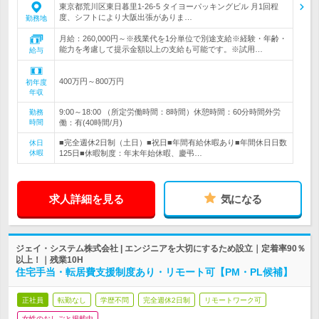
東京都荒川区東日暮里1-26-5 タイヨーパッキングビル 月1回程
度、シフトにより大阪出張がありま…
勤務地
月給：260,000円～※残業代を1分単位で別途支給※経験・年齢・
能力を考慮して提示金額以上の支給も可能です。※試用…
給与
400万円～800万円
初年度
年収
9:00～18:00 （所定労働時間：8時間）休憩時間：60分時間外労
勤務
時間
働：有(40時間/月)
■完全週休2日制（土日）■祝日■年間有給休暇あり■年間休日日数
休日
休暇
125日■休暇制度：年末年始休暇、慶弔…
求人詳細を見る
気になる
ジェイ・システム株式会社 | エンジニアを大切にするため設立｜定着率90％
以上！｜残業10H
住宅手当・転居費支援制度あり・リモート可【PM・PL候補】
正社員
転勤なし
学歴不問
完全週休2日制
リモートワーク可
女性のおしごと掲載中