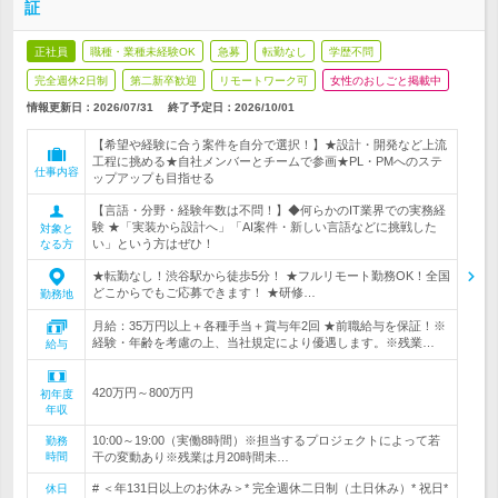
証
正社員
職種・業種未経験OK
急募
転勤なし
学歴不問
完全週休2日制
第二新卒歓迎
リモートワーク可
女性のおしごと掲載中
情報更新日：2026/07/31
終了予定日：
2026/10/01
【希望や経験に合う案件を自分で選択！】★設計・開発など上流
工程に挑める★自社メンバーとチームで参画★PL・PMへのステ
仕事内容
ップアップも目指せる
【言語・分野・経験年数は不問！】◆何らかのIT業界での実務経
験 ★「実装から設計へ」「AI案件・新しい言語などに挑戦した
対象と
い」という方はぜひ！
なる方
★転勤なし！渋谷駅から徒歩5分！ ★フルリモート勤務OK！全国
どこからでもご応募できます！ ★研修…
勤務地
月給：35万円以上＋各種手当＋賞与年2回 ★前職給与を保証！※
経験・年齢を考慮の上、当社規定により優遇します。※残業…
給与
420万円～800万円
初年度
年収
10:00～19:00（実働8時間）※担当するプロジェクトによって若
勤務
時間
干の変動あり※残業は月20時間未…
# ＜年131日以上のお休み＞* 完全週休二日制（土日休み）* 祝日*
休日