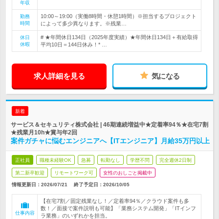
年収
10:00～19:00（実働8時間・休憩1時間）※担当するプロジェクト
勤務
時間
によって多少異なります。※残業…
# ★年間休日134日（2025年度実績）★年間休日134日＋有給取得
休日
休暇
平均10日＝144日休み！* …
求人詳細を見る
気になる
新着
サービス＆セキュリティ株式会社 | 46期連続増益中★定着率94％★在宅7割
★残業月10h★賞与年2回
案件ガチャに悩むエンジニアへ【ITエンジニア】月給35万円以上
正社員
職種未経験OK
急募
転勤なし
学歴不問
完全週休2日制
第二新卒歓迎
リモートワーク可
女性のおしごと掲載中
情報更新日：2026/07/21
終了予定日：
2026/10/05
【在宅7割／固定残業なし！／定着率94％／クラウド案件も多
数！／面接で案件説明も可能】「業務システム開発」「ITインフ
仕事内容
ラ業務」のいずれかを担当。