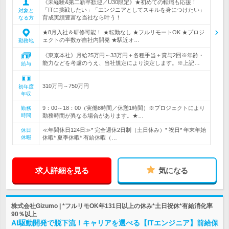
《未経験&第二新卒歓迎／U30限定》★初めての転職も応援！
「ITに挑戦したい」「エンジニアとしてスキルを身につけたい」
対象と
育成実績豊富な当社なら叶う！
なる方
★8月入社＆研修可能！ ★転勤なし ★フルリモートOK ★プロジ
ェクトの半数が自社内開発 ★駅近オ…
勤務地
《東京本社》月給25万円～33万円＋各種手当＋賞与2回※年齢・
能力などを考慮のうえ、当社規定により決定します。※上記…
給与
310万円～750万円
初年度
年収
9：00～18：00（実働8時間／休憩1時間）※プロジェクトにより
勤務
時間
勤務時間が異なる場合があります。★…
≪年間休日124日≫* 完全週休2日制（土日休み）* 祝日* 年末年始
休日
休暇
休暇* 夏季休暇* 有給休暇（…
求人詳細を見る
気になる
株式会社Gizumo | *フルリモOK年131日以上の休み*土日祝休*有給消化率
90％以上
AI駆動開発で脱下流！キャリアを選べる【ITエンジニア】前給保