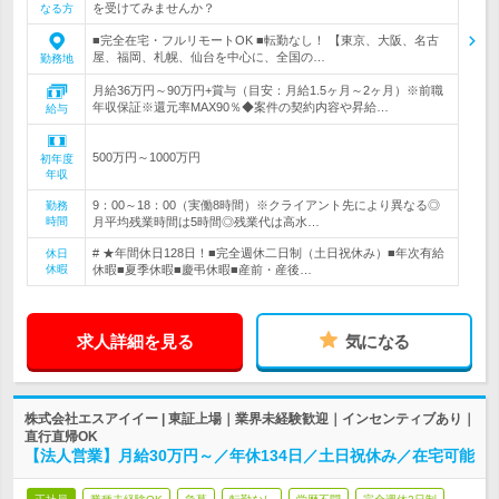
を受けてみませんか？
なる方
■完全在宅・フルリモートOK ■転勤なし！ 【東京、大阪、名古
屋、福岡、札幌、仙台を中心に、全国の…
勤務地
月給36万円～90万円+賞与（目安：月給1.5ヶ月～2ヶ月）※前職
年収保証※還元率MAX90％◆案件の契約内容や昇給…
給与
500万円～1000万円
初年度
年収
9：00～18：00（実働8時間）※クライアント先により異なる◎
勤務
時間
月平均残業時間は5時間◎残業代は高水…
# ★年間休日128日！■完全週休二日制（土日祝休み）■年次有給
休日
休暇
休暇■夏季休暇■慶弔休暇■産前・産後…
求人詳細を見る
気になる
株式会社エスアイイー | 東証上場｜業界未経験歓迎｜インセンティブあり｜
直行直帰OK
【法人営業】月給30万円～／年休134日／土日祝休み／在宅可能