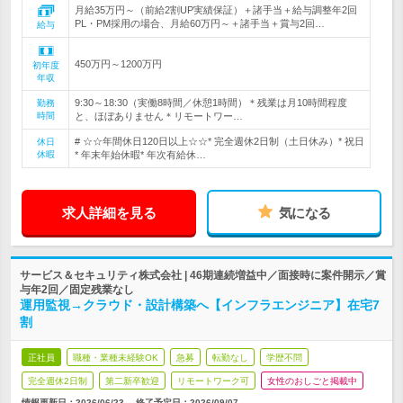
月給35万円～（前給2割UP実績保証）＋諸手当＋給与調整年2回
PL・PM採用の場合、月給60万円～＋諸手当＋賞与2回…
給与
450万円～1200万円
初年度
年収
9:30～18:30（実働8時間／休憩1時間）＊残業は月10時間程度
勤務
時間
と、ほぼありません＊リモートワー…
# ☆☆年間休日120日以上☆☆* 完全週休2日制（土日休み）* 祝日
休日
休暇
* 年末年始休暇* 年次有給休…
求人詳細を見る
気になる
サービス＆セキュリティ株式会社 | 46期連続増益中／面接時に案件開示／賞
与年2回／固定残業なし
運用監視→クラウド・設計構築へ【インフラエンジニア】在宅7
割
正社員
職種・業種未経験OK
急募
転勤なし
学歴不問
完全週休2日制
第二新卒歓迎
リモートワーク可
女性のおしごと掲載中
情報更新日：2026/06/23
終了予定日：
2026/09/07