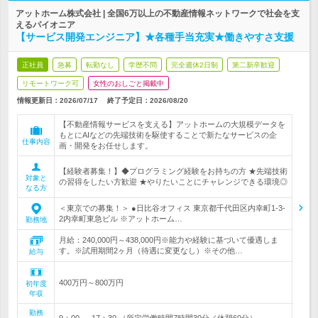
アットホーム株式会社 | 全国6万以上の不動産情報ネットワークで社会を支
えるパイオニア
【サービス開発エンジニア】★各種手当充実★働きやすさ支援
正社員
急募
転勤なし
学歴不問
完全週休2日制
第二新卒歓迎
リモートワーク可
女性のおしごと掲載中
情報更新日：2026/07/17
終了予定日：
2026/08/20
【不動産情報サービスを支える】アットホームの大規模データを
もとにAIなどの先端技術を駆使することで新たなサービスの企
仕事内容
画・開発をお任せします。
【経験者募集！】◆プログラミング経験をお持ちの方 ★先端技術
対象と
の習得をしたい方歓迎 ★やりたいことにチャレンジできる環境◎
なる方
＜東京での募集！＞ ●日比谷オフィス 東京都千代田区内幸町1-3-
2内幸町東急ビル ※アットホーム…
勤務地
月給：240,000円～438,000円※能力や経験に基づいて優遇しま
す。※試用期間2ヶ月（待遇に変更なし）※その他…
給与
400万円～800万円
初年度
年収
勤務
9：00 ～ 17：30 （所定労働時間7時間30分／休憩60分）