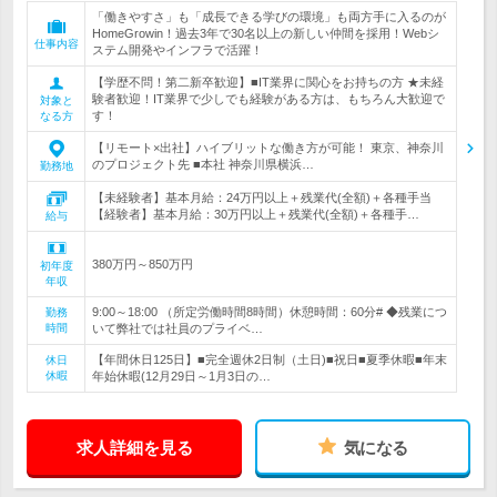
「働きやすさ」も「成長できる学びの環境」も両方手に入るのが
HomeGrowin！過去3年で30名以上の新しい仲間を採用！Webシ
仕事内容
ステム開発やインフラで活躍！
【学歴不問！第二新卒歓迎】■IT業界に関心をお持ちの方 ★未経
験者歓迎！IT業界で少しでも経験がある方は、もちろん大歓迎で
対象と
す！
なる方
【リモート×出社】ハイブリットな働き方が可能！ 東京、神奈川
のプロジェクト先 ■本社 神奈川県横浜…
勤務地
【未経験者】基本月給：24万円以上＋残業代(全額)＋各種手当
【経験者】基本月給：30万円以上＋残業代(全額)＋各種手…
給与
380万円～850万円
初年度
年収
9:00～18:00 （所定労働時間8時間）休憩時間：60分# ◆残業につ
勤務
時間
いて弊社では社員のプライベ…
【年間休日125日】■完全週休2日制（土日)■祝日■夏季休暇■年末
休日
休暇
年始休暇(12月29日～1月3日の…
求人詳細を見る
気になる