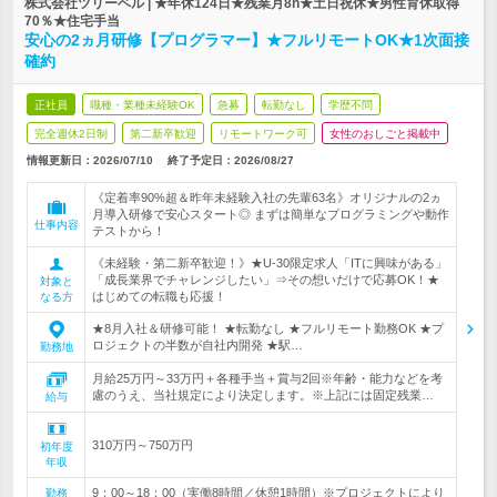
株式会社ツリーベル | ★年休124日★残業月8h★土日祝休★男性育休取得
70％★住宅手当
安心の2ヵ月研修【プログラマー】★フルリモートOK★1次面接
確約
正社員
職種・業種未経験OK
急募
転勤なし
学歴不問
完全週休2日制
第二新卒歓迎
リモートワーク可
女性のおしごと掲載中
情報更新日：2026/07/10
終了予定日：
2026/08/27
《定着率90%超＆昨年未経験入社の先輩63名》オリジナルの2ヵ
月導入研修で安心スタート◎ まずは簡単なプログラミングや動作
仕事内容
テストから！
《未経験・第二新卒歓迎！》★U-30限定求人「ITに興味がある」
「成長業界でチャレンジしたい」⇒その想いだけで応募OK！★
対象と
はじめての転職も応援！
なる方
★8月入社＆研修可能！ ★転勤なし ★フルリモート勤務OK ★プ
ロジェクトの半数が自社内開発 ★駅…
勤務地
月給25万円～33万円＋各種手当＋賞与2回※年齢・能力などを考
慮のうえ、当社規定により決定します。※上記には固定残業…
給与
310万円～750万円
初年度
年収
9：00～18：00（実働8時間／休憩1時間）※プロジェクトにより
勤務