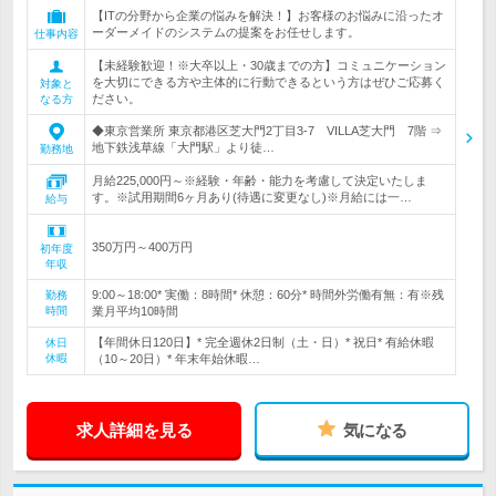
【ITの分野から企業の悩みを解決！】お客様のお悩みに沿ったオ
ーダーメイドのシステムの提案をお任せします。
仕事内容
【未経験歓迎！※大卒以上・30歳までの方】コミュニケーション
を大切にできる方や主体的に行動できるという方はぜひご応募く
対象と
ださい。
なる方
◆東京営業所 東京都港区芝大門2丁目3-7 VILLA芝大門 7階 ⇒
地下鉄浅草線「大門駅」より徒…
勤務地
月給225,000円～※経験・年齢・能力を考慮して決定いたしま
す。※試用期間6ヶ月あり(待遇に変更なし)※月給には一…
給与
350万円～400万円
初年度
年収
9:00～18:00* 実働：8時間* 休憩：60分* 時間外労働有無：有※残
勤務
時間
業月平均10時間
【年間休日120日】* 完全週休2日制（土・日）* 祝日* 有給休暇
休日
休暇
（10～20日）* 年末年始休暇…
求人詳細を見る
気になる