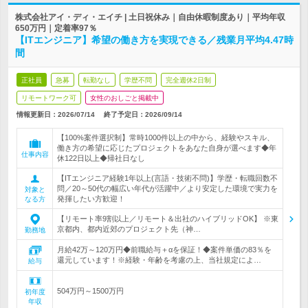
株式会社アイ・ディ・エイチ | 土日祝休み｜自由休暇制度あり｜平均年収
650万円｜定着率97％
【ITエンジニア】希望の働き方を実現できる／残業月平均4.47時
間
正社員
急募
転勤なし
学歴不問
完全週休2日制
リモートワーク可
女性のおしごと掲載中
情報更新日：2026/07/14
終了予定日：
2026/09/14
【100%案件選択制】常時1000件以上の中から、経験やスキル、
働き方の希望に応じたプロジェクトをあなた自身が選べます◆年
仕事内容
休122日以上◆帰社日なし
【ITエンジニア経験1年以上(言語・技術不問)】学歴・転職回数不
問／20～50代の幅広い年代が活躍中／より安定した環境で実力を
対象と
発揮したい方歓迎！
なる方
【リモート率9割以上／リモート＆出社のハイブリッドOK】 ※東
京都内、都内近郊のプロジェクト先（神…
勤務地
月給42万～120万円◆前職給与＋αを保証！◆案件単価の83％を
還元しています！※経験・年齢を考慮の上、当社規定によ…
給与
504万円～1500万円
初年度
年収