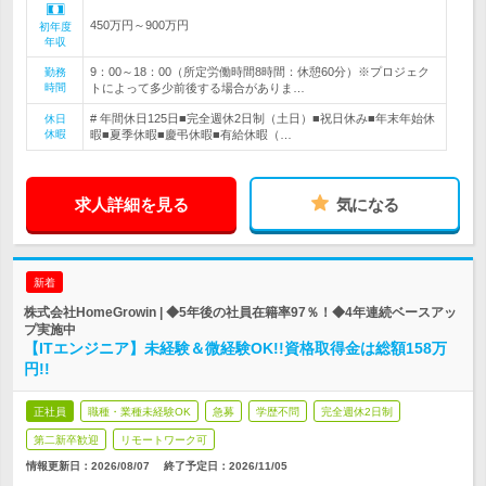
450万円～900万円
初年度
年収
9：00～18：00（所定労働時間8時間：休憩60分）※プロジェク
勤務
時間
トによって多少前後する場合がありま…
# 年間休日125日■完全週休2日制（土日）■祝日休み■年末年始休
休日
休暇
暇■夏季休暇■慶弔休暇■有給休暇（…
求人詳細を見る
気になる
新着
株式会社HomeGrowin | ◆5年後の社員在籍率97％！◆4年連続ベースアッ
プ実施中
【ITエンジニア】未経験＆微経験OK!!資格取得金は総額158万
円!!
正社員
職種・業種未経験OK
急募
学歴不問
完全週休2日制
第二新卒歓迎
リモートワーク可
情報更新日：2026/08/07
終了予定日：
2026/11/05