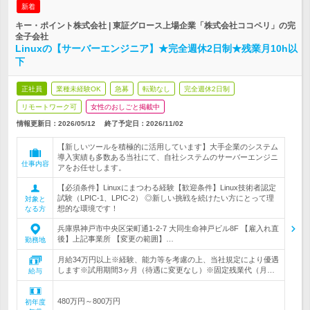
新着
キー・ポイント株式会社 | 東証グロース上場企業「株式会社ココペリ」の完
全子会社
Linuxの【サーバーエンジニア】★完全週休2日制★残業月10h以
下
正社員
業種未経験OK
急募
転勤なし
完全週休2日制
リモートワーク可
女性のおしごと掲載中
情報更新日：2026/05/12
終了予定日：
2026/11/02
【新しいツールを積極的に活用しています】大手企業のシステム
導入実績も多数ある当社にて、自社システムのサーバーエンジニ
仕事内容
アをお任せします。
【必須条件】Linuxにまつわる経験【歓迎条件】Linux技術者認定
試験（LPIC-1、LPIC-2） ◎新しい挑戦を続けたい方にとって理
対象と
想的な環境です！
なる方
兵庫県神戸市中央区栄町通1-2-7 大同生命神戸ビル8F 【雇入れ直
後】上記事業所 【変更の範囲】…
勤務地
月給34万円以上※経験、能力等を考慮の上、当社規定により優遇
します※試用期間3ヶ月（待遇に変更なし）※固定残業代（月…
給与
480万円～800万円
初年度