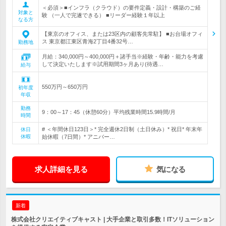
＜必須＞■インフラ（クラウド）の要件定義・設計・構築のご経
対象と
験 （一人で完遂できる） ■リーダー経験１年以上
なる方
【東京のオフィス、または23区内の顧客先常駐】 ■お台場オフィ
ス 東京都江東区青海2丁目4番32号…
勤務地
月給：340,000円～400,000円＋諸手当※経験・年齢・能力を考慮
して決定いたします※試用期間3ヶ月あり(待遇…
給与
550万円～650万円
初年度
年収
勤務
9：00～17：45（休憩60分）平均残業時間15.9時間/月
時間
# ＜年間休日123日＞* 完全週休2日制（土日休み）* 祝日* 年末年
休日
休暇
始休暇（7日間）* アニバー…
求人詳細を見る
気になる
新着
株式会社クリエイティブキャスト | 大手企業と取引多数！ITソリューション