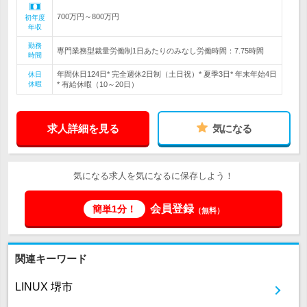
700万円～800万円
初年度
年収
勤務
専門業務型裁量労働制1日あたりのみなし労働時間：7.75時間
時間
年間休日124日* 完全週休2日制（土日祝）* 夏季3日* 年末年始4日
休日
休暇
* 有給休暇（10～20日）
求人詳細を見る
気になる
気になる求人を気になるに保存しよう！
会員登録
簡単1分！
（無料）
関連キーワード
LINUX 堺市