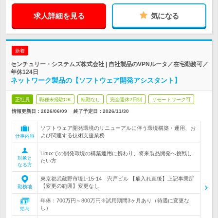
求人詳細を見る
気になる
新着
センチュリー・システムズ株式会社 | 自社製品のVPNルータ／在宅勤務可／
年休124日
ネットワーク製品の【ソフトウェア開発アシスタント】
正社員
職種未経験OK
転勤なし
完全週休2日制
リモートワーク可
情報更新日：2026/06/09
終了予定日：
2026/11/30
ソフトウェア開発環境のリニューアルに伴う環境構築・運用、お
よび関連する技術支援業務
仕事内容
Linuxでの開発環境の構築運用に携わり、将来製品開発へ挑戦し
対象と
たい方
なる方
東京都武蔵野市境1-15-14 宍戸ビル 【雇入れ直後】上記事業所
【変更の範囲】変更なし
勤務地
年俸：700万円～800万円※試用期間3ヶ月あり（待遇に変更な
し）
給与