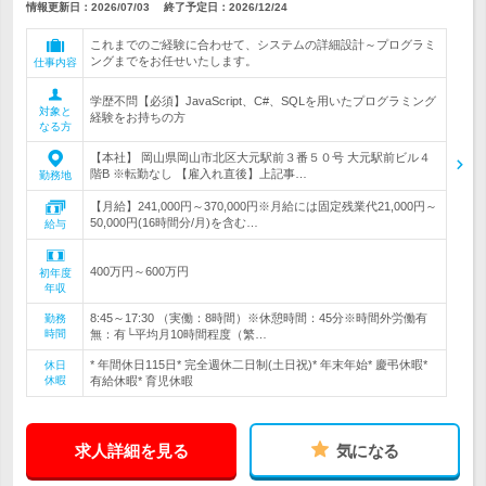
情報更新日：2026/07/03
終了予定日：
2026/12/24
これまでのご経験に合わせて、システムの詳細設計～プログラミ
ングまでをお任せいたします。
仕事内容
学歴不問【必須】JavaScript、C#、SQLを用いたプログラミング
対象と
経験をお持ちの方
なる方
【本社】 岡山県岡山市北区大元駅前３番５０号 大元駅前ビル４
階B ※転勤なし 【雇入れ直後】上記事…
勤務地
【月給】241,000円～370,000円※月給には固定残業代21,000円～
50,000円(16時間分/月)を含む…
給与
400万円～600万円
初年度
年収
8:45～17:30 （実働：8時間）※休憩時間：45分※時間外労働有
勤務
時間
無：有└平均月10時間程度（繁…
* 年間休日115日* 完全週休二日制(土日祝)* 年末年始* 慶弔休暇*
休日
休暇
有給休暇* 育児休暇
求人詳細を見る
気になる