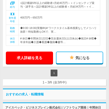
<設計構築5年以上の経験者>月給40万円～＋インセンティブ賞
与・諸手当＜設計構築3年以上の経験者＞月給34万円～＋イ…
給与
400万円～650万円
初年度
年収
◆9:00~18:00(実働8h)# ワークスタイル基本残業なしでメリハリ
勤務
時間
抜群！時短勤務もOKで、実…
# 休日◆年間休日122日◆完全週休2日(土日休み)◆祝日# 休暇◆
休日
休暇
年末年始◆介護◆看護◆傷病◆慶弔…
求人詳細を見る
気になる
1
1～3件 (全3件中)
おすすめの求人・転職情報
アイスペック・ビジネスブレイン株式会社 | ソフトウェア開発｜年間休日