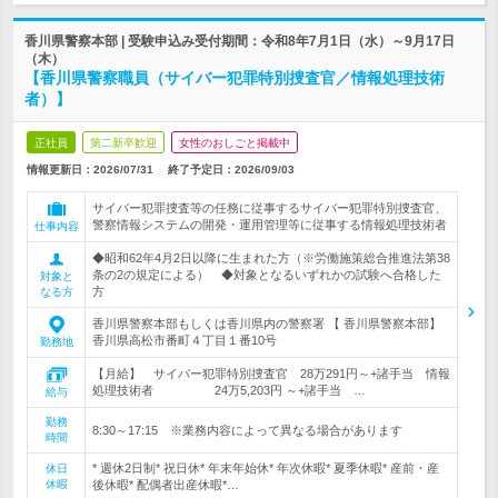
香川県警察本部 | 受験申込み受付期間：令和8年7月1日（水）～9月17日
（木）
【香川県警察職員（サイバー犯罪特別捜査官／情報処理技術
者）】
正社員
第二新卒歓迎
女性のおしごと掲載中
情報更新日：2026/07/31
終了予定日：
2026/09/03
サイバー犯罪捜査等の任務に従事するサイバー犯罪特別捜査官、
警察情報システムの開発・運用管理等に従事する情報処理技術者
仕事内容
◆昭和62年4月2日以降に生まれた方（※労働施策総合推進法第38
条の2の規定による） ◆対象となるいずれかの試験へ合格した
対象と
方
なる方
香川県警察本部もしくは香川県内の警察署 【 香川県警察本部】
香川県高松市番町４丁目１番10号
勤務地
【月給】 サイバー犯罪特別捜査官 28万291円～+諸手当 情報
処理技術者 24万5,203円 ～+諸手当 …
給与
勤務
8:30～17:15 ※業務内容によって異なる場合があります
時間
* 週休2日制* 祝日休* 年末年始休* 年次休暇* 夏季休暇* 産前・産
休日
休暇
後休暇* 配偶者出産休暇*…