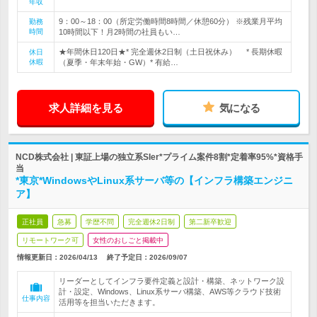
年収
9：00～18：00（所定労働時間8時間／休憩60分） ※残業月平均
勤務
時間
10時間以下！月2時間の社員もい…
★年間休日120日★* 完全週休2日制（土日祝休み） * 長期休暇
休日
休暇
（夏季・年末年始・GW）* 有給…
求人詳細を見る
気になる
NCD株式会社 | 東証上場の独立系SIer*プライム案件8割*定着率95%*資格手
当
*東京*WindowsやLinux系サーバ等の【インフラ構築エンジニ
ア】
正社員
急募
学歴不問
完全週休2日制
第二新卒歓迎
リモートワーク可
女性のおしごと掲載中
情報更新日：2026/04/13
終了予定日：
2026/09/07
リーダーとしてインフラ要件定義と設計・構築、ネットワーク設
計・設定、Windows、Linux系サーバ構築、AWS等クラウド技術
仕事内容
活用等を担当いただきます。