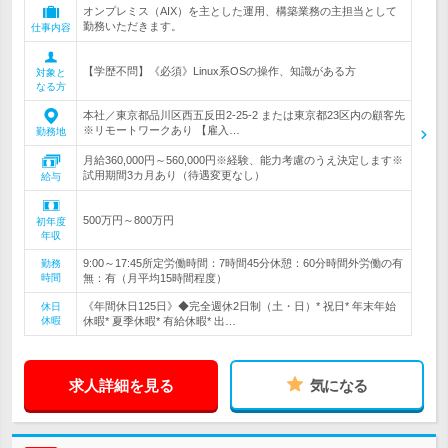
オンプレミス（AIX）を主とした運用、構築業務の主担当として
勤務いただきます。
仕事内容
【学歴不問】《必須》Linux系OSの操作、知識がある方
対象と
なる方
本社／東京都品川区西五反田2-25-2 または東京都23区内の顧客先
※リモートワークあり 【雇入…
勤務地
月給360,000円～560,000円※経験、能力考慮のうえ決定します※
試用期間3カ月あり（待遇変更なし）
給与
500万円～800万円
初年度
年収
9:00～17:45所定労働時間：7時間45分休憩：60分時間外労働の有
勤務
時間
無：有（月平均15時間程度）
《年間休日125日》◆完全週休2日制（土・日）* 祝日* 年末年始
休日
休暇
休暇* 夏季休暇* 有給休暇* 出…
求人詳細を見る
気になる