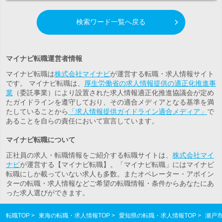
検索ワード一覧へ戻る
マイナビ転職運営者情報
マイナビ転職は
株式会社マイナビ
が運営する転職・求人情報サイト
です。 マイナビ転職は、
厚生労働省の求人情報提供の適正化推進事
業
（委託事業）により設置された求人情報適正化推進協議会が定め
たガイドラインを遵守しており、その適合メディアとなる基準を満
たしていることから
「求人情報提供ガイドライン適合メディア」
で
あることを自らの責任において宣言しています。
マイナビ転職について
正社員の求人・転職情報をご紹介する転職サイトは、
株式会社マイ
ナビ
が運営する【マイナビ転職】。「マイナビ転職」にはマイナビ
転職にしか載っていない求人も多数。また
オペレーター・アポイン
ター
の転職・求人情報などご希望の転職情報・条件からあなたにあ
った求人選びができます。
転職TOP
東海の転職・求人情報TOP
愛知県の転職・求人情報TOP
瀬戸