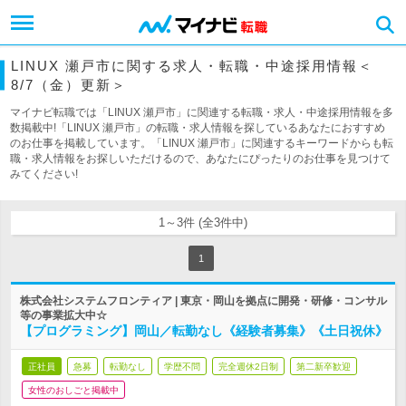
LINUX 瀬戸市に関する求人・転職・中途採用情報＜
8/7（金）更新＞
マイナビ転職では「LINUX 瀬戸市」に関連する転職・求人・中途採用情報を多
数掲載中!「LINUX 瀬戸市」の転職・求人情報を探しているあなたにおすすめ
のお仕事を掲載しています。「LINUX 瀬戸市」に関連するキーワードからも転
職・求人情報をお探しいただけるので、あなたにぴったりのお仕事を見つけて
みてください!
1～3件 (全3件中)
1
株式会社システムフロンティア | 東京・岡山を拠点に開発・研修・コンサル
等の事業拡大中☆
【プログラミング】岡山／転勤なし《経験者募集》《土日祝休》
正社員
急募
転勤なし
学歴不問
完全週休2日制
第二新卒歓迎
女性のおしごと掲載中