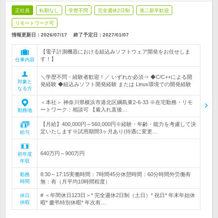
正社員
転勤なし
学歴不問
完全週休2日制
第二新卒歓迎
リモートワーク可
情報更新日：2026/07/17
終了予定日：
2027/01/07
【電子計測機器における組込みソフトウェア開発をお任せしま
す！】
仕事内容
＼学歴不問・経験者歓迎！／ いずれか必須⇒ ◆C/C++による開
対象と
発経験 ◆組込みソフト開発経験 または Linux環境での開発経験
なる方
＜本社＞ 神奈川県横浜市港北区綱島東2-6-33 ※在宅勤務・リモ
ートワーク：相談可 【雇入れ直後…
勤務地
【月給】400,000円～560,000円※経験・年齢・能力を考慮して決
定いたします※試用期間3ヶ月あり(待遇に変更…
給与
640万円～900万円
初年度
年収
8:30～17:15実働時間：7時間45分休憩時間：60分時間外労働有
勤務
時間
無：有（月平均10時間程度）
# ＜年間休日123日＞* 完全週休2日制（土日）* 祝日* 年末年始休
休日
休暇
暇* 慶弔特別休暇* 年次有…