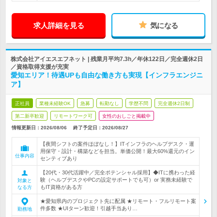
求人詳細を見る
気になる
株式会社アイエスエフネット | 残業月平均7.3h／年休122日／完全週休2日
／資格取得支援が充実
愛知エリア！待遇UPも自由な働き方も実現【インフラエンジニ
ア】
正社員
業種未経験OK
急募
転勤なし
学歴不問
完全週休2日制
第二新卒歓迎
リモートワーク可
女性のおしごと掲載中
情報更新日：2026/08/06
終了予定日：
2026/08/27
【夜間シフトの案件ほぼなし！】ITインフラのヘルプデスク・運
用保守・設計・構築などを担当。単価公開！最大60%還元のイン
仕事内容
センティブあり
【20代・30代活躍中／完全ポテンシャル採用】◆ITに携わった経
験（ヘルプデスクやPCの設定サポートでも可）or 実務未経験で
対象と
もIT資格がある方
なる方
★愛知県内のプロジェクト先に配属 ★リモート・フルリモート案
件多数 ★UIターン歓迎！引越手当あり…
勤務地