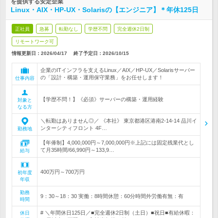
を提供する安定企業
Linux・AIX・HP-UX・Solarisの【エンジニア】＊年休125日
正社員
急募
転勤なし
学歴不問
完全週休2日制
リモートワーク可
情報更新日：2026/04/17
終了予定日：
2026/10/15
企業のITインフラを支えるLinux／AIX／HP-UX／Solarisサーバー
の「設計・構築・運用保守業務」をお任せします！
仕事内容
【学歴不問！】《必須》サーバーの構築・運用経験
対象と
なる方
＼転勤はありません◎／ 《本社》 東京都港区港南2-14-14 品川イ
ンターシティフロント 4F…
勤務地
【年俸制】4,000,000円～7,000,000円※上記には固定残業代とし
て月35時間/66,990円～133,9…
給与
400万円～700万円
初年度
年収
勤務
9：30～18：30 実働：8時間休憩：60分時間外労働有無：有
時間
# ＼年間休日125日／■完全週休2日制（土日）■祝日■有給休暇：
休日