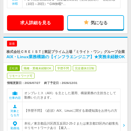
休暇
（10日～20日）* GW休暇*…
求人詳細を見る
気になる
新着
株式会社ＣＲＥｉＳＴ | 東証プライム上場「ミライト・ワン」グループ企業
AIX・Linux業務構築の【インフラエンジニア】★実務未経験OK
正社員
職種・業種未経験OK
学歴不問
完全週休2日制
リモートワーク可
情報更新日：2026/07/27
終了予定日：
2026/12/31
オンプレミス（AIX）を主とした運用、構築業務の主担当として
勤務いただきます。
仕事内容
【学歴不問】《必須》AIX、Linuxに関する基礎知識をお持ちの方
対象と
なる方
本社／東京都品川区西五反田2-25-2 または東京都23区内の顧客先
※リモートワークあり 【雇入…
勤務地