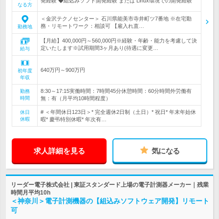
発経験 ◆組込みソフト開発経験 または Linux環境での開発経験
なる方
＜金沢テクノセンター＞ 石川県能美市寺井町ツ7番地 ※在宅勤
務・リモートワーク：相談可 【雇入れ直…
勤務地
【月給】400,000円～560,000円※経験・年齢・能力を考慮して決
定いたします※試用期間3ヶ月あり(待遇に変更…
給与
640万円～900万円
初年度
年収
8:30～17:15実働時間：7時間45分休憩時間：60分時間外労働有
勤務
時間
無：有（月平均10時間程度）
# ＜年間休日123日＞* 完全週休2日制（土日）* 祝日* 年末年始休
休日
休暇
暇* 慶弔特別休暇* 年次有…
求人詳細を見る
気になる
リーダー電子株式会社 | 東証スタンダード上場の電子計測器メーカー｜残業
時間月平均10h
＜神奈川＞電子計測機器の【組込みソフトウェア開発】リモート
可