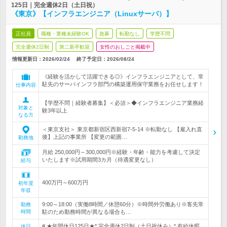
125日｜完全週休2日（土日祝）
《東京》【インフラエンジニア（Linuxサーバ）】
正社員
職種・業種未経験OK
急募
転勤なし
学歴不問
完全週休2日制
第二新卒歓迎
女性のおしごと掲載中
情報更新日：2026/02/24
終了予定日：
2026/08/24
《経験を活かして活躍できる◎》インフラエンジニアとして、常
駐先のサーバインフラ部門の構築運用保守業務をお任せします！
仕事内容
【学歴不問｜経験者募集】＜必須＞◆インフラエンジニア業務経
対象と
験3年以上
なる方
＜東京支社＞ 東京都新宿区西新宿7-5-14 ※転勤なし 【雇入れ直
後】上記の事業所 【変更の範囲…
勤務地
月給 250,000円～300,000円※経験・年齢・能力を考慮して決定
いたします※試用期間3カ月（待遇変更なし）
給与
400万円～600万円
初年度
年収
9:00～18:00（実働8時間／休憩60分）※時間外労働あり※客先常
勤務
時間
駐のため勤務時間が異なる場合も…
# ★年間休日125日★* 完全週休2日制（土日祝休み）* 有給休暇
休日