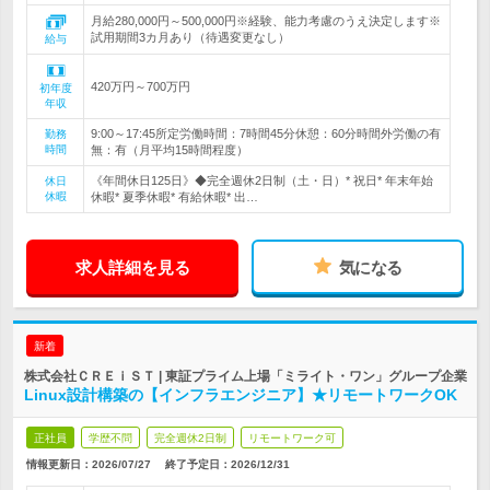
月給280,000円～500,000円※経験、能力考慮のうえ決定します※
試用期間3カ月あり（待遇変更なし）
給与
420万円～700万円
初年度
年収
9:00～17:45所定労働時間：7時間45分休憩：60分時間外労働の有
勤務
時間
無：有（月平均15時間程度）
《年間休日125日》◆完全週休2日制（土・日）* 祝日* 年末年始
休日
休暇
休暇* 夏季休暇* 有給休暇* 出…
求人詳細を見る
気になる
新着
株式会社ＣＲＥｉＳＴ | 東証プライム上場「ミライト・ワン」グループ企業
Linux設計構築の【インフラエンジニア】★リモートワークOK
正社員
学歴不問
完全週休2日制
リモートワーク可
情報更新日：2026/07/27
終了予定日：
2026/12/31