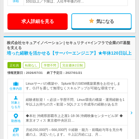
休暇
10日以上／下限は、入社半年後の付…
求人詳細を見る
気になる
株式会社セキュアイノベーション | セキュリティ×インフラで企業のIT基盤
を支える
培った経験を活かせる【サーバーエンジニア】★年休120日以上
正社員
転勤なし
学歴不問
完全週休2日制
情報更新日：2026/07/31
終了予定日：
2027/01/21
Linuxサーバの構築や、Splunk等のSIEM構築業務をお任せしま
す。OJTを通して無理なくスキルアップが可能な環境です。
仕事内容
経験者歓迎！＜必須＞学歴不問、Linux環境の構築・運用経験を1
対象と
年以上お持ちの方＜歓迎＞SQLクエリ作成等の経験がある方
なる方
◆本社 沖縄県那覇市上之屋1-18-36 沖縄映像センタービル3F ◆
東京オフィス 東京都中央区日…
勤務地
月給250,000円～666,000円 ※経験・能力・前職給与等を充分考
慮の上、決定いたします。 ※上記月給には、月…
給与