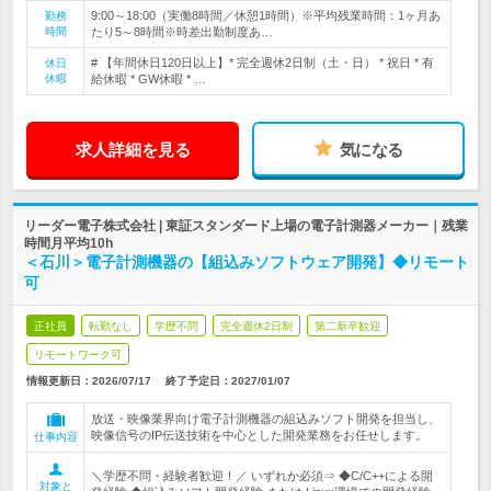
9:00～18:00（実働8時間／休憩1時間）※平均残業時間：1ヶ月あ
勤務
時間
たり5～8時間※時差出勤制度あ…
# 【年間休日120日以上】* 完全週休2日制（土・日） * 祝日 * 有
休日
休暇
給休暇 * GW休暇 * …
求人詳細を見る
気になる
リーダー電子株式会社 | 東証スタンダード上場の電子計測器メーカー｜残業
時間月平均10h
＜石川＞電子計測機器の【組込みソフトウェア開発】◆リモート
可
正社員
転勤なし
学歴不問
完全週休2日制
第二新卒歓迎
リモートワーク可
情報更新日：2026/07/17
終了予定日：
2027/01/07
放送・映像業界向け電子計測機器の組込みソフト開発を担当し、
映像信号のIP伝送技術を中心とした開発業務をお任せします。
仕事内容
＼学歴不問・経験者歓迎！／ いずれか必須⇒ ◆C/C++による開
対象と