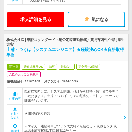
休暇
日* 大型連休制度（年末年始・…
求人詳細を見る
気になる
株式会社IC | 東証スタンダード上場◇定時退勤推奨／賞与年2回／福利厚生
充実
土浦・つくば【システムエンジニア】★経験浅めOK★資格取得
手当
正社員
業種未経験OK
急募
転勤なし
完全週休2日制
女性のおしごと掲載中
情報更新日：2026/04/21
終了予定日：
2026/10/19
既存顧客向けに、システム開発、設計から維持・保守までを担当
いただきます。土浦・つくばエリアの顧客先に常駐し、チームで
仕事内容
開発を行います。
★開発経験者募集
対象と
なる方
＜マイカー通勤可※ガソリン代支給／転勤なし＞ 茨城センタ 茨
城県土浦市桜町1丁目16番12号 リー…
勤務地