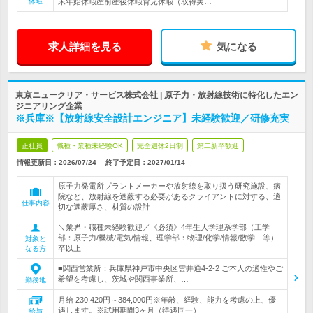
休暇
末年始休暇産前産後休暇育児休暇（取得実…
求人詳細を見る
気になる
東京ニュークリア・サービス株式会社 | 原子力・放射線技術に特化したエン
ジニアリング企業
※兵庫※【放射線安全設計エンジニア】未経験歓迎／研修充実
正社員
職種・業種未経験OK
完全週休2日制
第二新卒歓迎
情報更新日：2026/07/24
終了予定日：
2027/01/14
原子力発電所プラントメーカーや放射線を取り扱う研究施設、病
院など、放射線を遮蔽する必要があるクライアントに対する、適
仕事内容
切な遮蔽厚さ、材質の設計
＼業界・職種未経験歓迎／《必須》4年生大学理系学部（工学
部：原子力/機械/電気/情報、理学部：物理/化学/情報/数学 等）
対象と
卒以上
なる方
■関西営業所：兵庫県神戸市中央区雲井通4-2-2 ご本人の適性やご
希望を考慮し、茨城や関西事業所、…
勤務地
月給 230,420円～384,000円※年齢、経験、能力を考慮の上、優
遇します。※試用期間3ヶ月（待遇同一）
給与