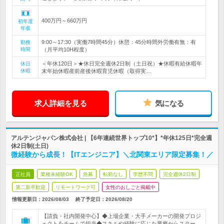
400万円～660万円
初年度
年収
9:00～17:30（実働7時間45分）休憩：45分時間外労働有無：有
勤務
時間
（月平均10H程度）
＜年休120日＞★休日完全週休2日制（土日祝）★休暇有給休暇年
休日
休暇
末年始休暇産前産後休暇育児休暇（取得実…
求人詳細を見る
気になる
アルテンジャパン株式会社 | 【6年連続世界トップ10*】*年休125日*完全週
休2日制(土日)
微経験から成長！【ITエンジニア】＼北関東エリア限定募集！／
正社員
業種未経験OK
急募
転勤なし
学歴不問
完全週休2日制
第二新卒歓迎
リモートワーク可
女性のおしごと掲載中
情報更新日：2026/08/03
終了予定日：
2026/08/20
【請負・社内開発中心】◆上場企業・大手メーカーの開発プロジ
ェクトをチームで担当◆スキルや経験に応じた業務からスター