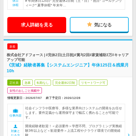
# 年間休日125日* 完全週休2日制（土・日）* 祝日* ゴールデンウ
休日
休暇
ィーク* 夏季休暇* 年末年…
求人詳細を見る
気になる
新着
株式会社アドフォース | #完休2日(土日祝)#賞与2回#家賃補助3万#キャリア
アップ可能
《茨城》経験者募集【システムエンジニア】年休125日＆残業月
10h
正社員
急募
転勤なし
完全週休2日制
リモートワーク可
女性のおしごと掲載中
情報更新日：2026/07/07
終了予定日：
2026/12/28
社会インフラや医療等、多様な業界向けシステムの開発をお任せ
します。要件定義から運用保守まで幅広く携わることが可能で
仕事内容
す。
開発経験者歓迎！＜必須要件＞学歴不問、プログラミング実務経
験3年以上など＜歓迎要件＞上流工程やクラウド環境での開発経
対象と
験
なる方