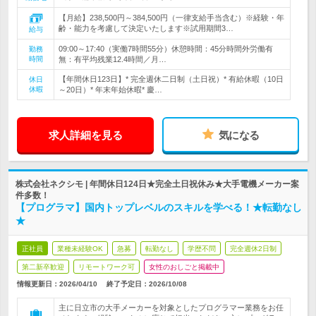
【月給】238,500円～384,500円（一律支給手当含む）※経験・年
齢・能力を考慮して決定いたします※試用期間3…
給与
09:00～17:40（実働7時間55分）休憩時間：45分時間外労働有
勤務
時間
無：有平均残業12.4時間／月…
【年間休日123日】* 完全週休二日制（土日祝）* 有給休暇（10日
休日
休暇
～20日）* 年末年始休暇* 慶…
求人詳細を見る
気になる
株式会社ネクシモ | 年間休日124日★完全土日祝休み★大手電機メーカー案
件多数！
【プログラマ】国内トップレベルのスキルを学べる！★転勤なし
★
正社員
業種未経験OK
急募
転勤なし
学歴不問
完全週休2日制
第二新卒歓迎
リモートワーク可
女性のおしごと掲載中
情報更新日：2026/04/10
終了予定日：
2026/10/08
主に日立市の大手メーカーを対象としたプログラマー業務をお任