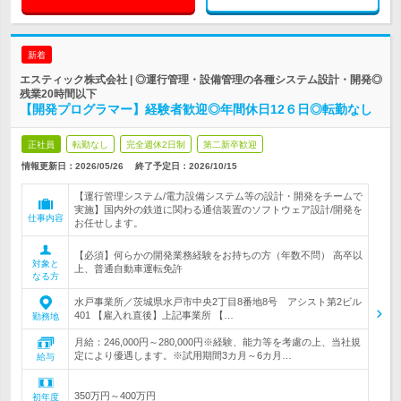
新着
エスティック株式会社 | ◎運行管理・設備管理の各種システム設計・開発◎
残業20時間以下
【開発プログラマー】経験者歓迎◎年間休日12６日◎転勤なし
正社員
転勤なし
完全週休2日制
第二新卒歓迎
情報更新日：2026/05/26
終了予定日：
2026/10/15
【運行管理システム/電力設備システム等の設計・開発をチームで
実施】国内外の鉄道に関わる通信装置のソフトウェア設計/開発を
仕事内容
お任せします。
【必須】何らかの開発業務経験をお持ちの方（年数不問） 高卒以
対象と
上、普通自動車運転免許
なる方
水戸事業所／茨城県水戸市中央2丁目8番地8号 アシスト第2ビル
401 【雇入れ直後】上記事業所 【…
勤務地
月給：246,000円～280,000円※経験、能力等を考慮の上、当社規
定により優遇します。※試用期間3カ月～6カ月…
給与
350万円～400万円
初年度