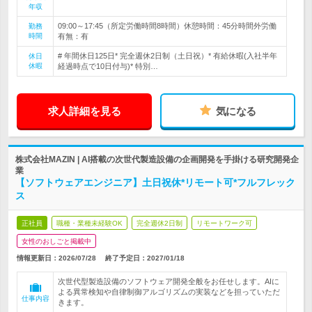
年収
09:00～17:45（所定労働時間8時間）休憩時間：45分時間外労働
勤務
時間
有無：有
# 年間休日125日* 完全週休2日制（土日祝）* 有給休暇(入社半年
休日
休暇
経過時点で10日付与)* 特別…
求人詳細を見る
気になる
株式会社MAZIN | AI搭載の次世代製造設備の企画開発を手掛ける研究開発企
業
【ソフトウェアエンジニア】土日祝休*リモート可*フルフレック
ス
正社員
職種・業種未経験OK
完全週休2日制
リモートワーク可
女性のおしごと掲載中
情報更新日：2026/07/28
終了予定日：
2027/01/18
次世代型製造設備のソフトウェア開発全般をお任せします。AIに
よる異常検知や自律制御アルゴリズムの実装などを担っていただ
仕事内容
きます。