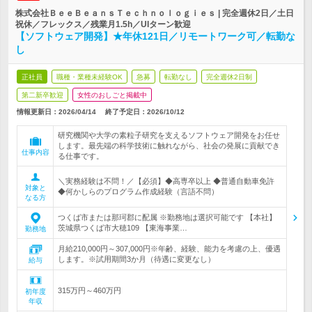
株式会社ＢｅｅＢｅａｎｓＴｅｃｈｎｏｌｏｇｉｅｓ | 完全週休2日／土日
祝休／フレックス／残業月1.5h／UIターン歓迎
【ソフトウェア開発】★年休121日／リモートワーク可／転勤な
し
正社員
職種・業種未経験OK
急募
転勤なし
完全週休2日制
第二新卒歓迎
女性のおしごと掲載中
情報更新日：2026/04/14
終了予定日：
2026/10/12
研究機関や大学の素粒子研究を支えるソフトウェア開発をお任せ
します。最先端の科学技術に触れながら、社会の発展に貢献でき
仕事内容
る仕事です。
＼実務経験は不問！／【必須】◆高専卒以上 ◆普通自動車免許
対象と
◆何かしらのプログラム作成経験（言語不問）
なる方
つくば市または那珂郡に配属 ※勤務地は選択可能です 【本社】
茨城県つくば市大穂109 【東海事業…
勤務地
月給210,000円～307,000円※年齢、経験、能力を考慮の上、優遇
します。※試用期間3か月（待遇に変更なし）
給与
315万円～460万円
初年度
年収