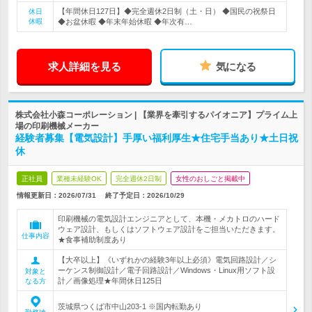
【年間休日127日】◆完全週休2日制（土・日） ◆国民の祝祭日
休日
休暇
◆お盆休暇 ◆年末年始休暇 ◆年次有…
求人詳細を見る
気になる
株式会社小森コーポレーション | 【業界を牽引するパイオニア】プライム上
場の印刷機械メーカー
経験者募集【電気設計】手厚い福利厚生★住宅手当あり★土日祝
休
正社員
業種未経験OK
完全週休2日制
女性のおしごと掲載中
情報更新日：2026/07/31
終了予定日：
2026/10/29
印刷機械の電気設計エンジニアとして、本機・メカトロのハード
ウェア設計、もしくはソフトウェア設計をご担当いただきます。
仕事内容
★食事補助制度あり
【大卒以上】《いずれかの経験3年以上必須》電気回路設計／シ
ーケンス制御設計／電子回路設計／Windows・Linux用ソフト設
対象と
計／画像処理★年間休日125日
なる方
茨城県つくば市中山203-1 ※国内転勤あり