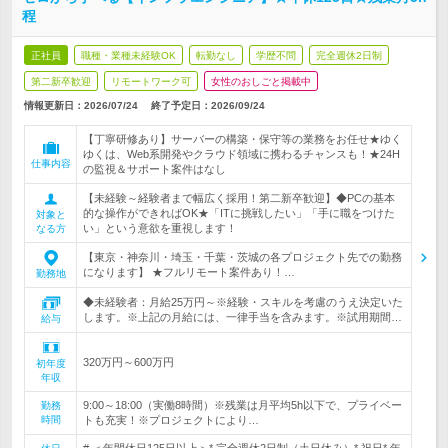
程
正社員
職種・業種未経験OK
転勤なし
学歴不問
完全週休2日制
第二新卒歓迎
リモートワーク可
女性のおしごと掲載中
情報更新日：2026/07/24
終了予定日：
2026/09/24
【丁寧研修あり】サーバーの構築・保守等の業務をお任せ★ゆく
ゆくは、Web系開発やクラウド領域に携わるチャンスも！★24H
仕事内容
の監視＆サポート案件はなし
【未経験～経験者まで幅広く採用！第二新卒歓迎】◆PCの基本
的な操作ができればOK★「ITに挑戦したい」「手に職をつけた
対象と
い」という意欲を重視します！
なる方
【東京・神奈川・埼玉・千葉・茨城の各プロジェクト先での勤務
になります】 ★フルリモート案件あり！…
勤務地
◆未経験者：月給25万円～※経験・スキルを考慮のうえ決定いた
します。※上記の月給には、一律手当を含みます。※試用期間…
給与
320万円～600万円
初年度
年収
9:00～18:00（実働8時間）※残業は月平均5h以下で、プライベー
勤務
時間
トも充実！※プロジェクトにより…