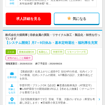
# ＜年間休日125日以上＞* 完全週休2日制（土日休み）* 祝日* 年
休日
休暇
末年始休暇* 夏季休暇* 有…
求人詳細を見る
気になる
株式会社大畑商事 | 非鉄金属の買取・リサイクル加工・製品化・卸売を行っ
ています
【システム開発】月7～9日休み・基本定時退社・福利厚生充実
正社員
業種未経験OK
転勤なし
学歴不問
リモートワーク可
女性のおしごと掲載中
情報更新日：2026/02/24
終了予定日：
2026/08/24
【業績好調！右肩上がりに成長中】当社HPの作成、社内インフ
ラの整備、社内システムの開発、IoT機器の設計、文書作成など
仕事内容
を担当。
学歴不問！ブランクOK【必須】◆普通自動車免許（AT限定可）
◆LAMP環境での開発経験1年以上【求める人物像】◇チームワー
対象と
クを重視できる方
なる方
【在宅勤務実施中です】 茨城、千葉、大阪のいずれか（希望を考
慮し決定します） ■茨城県小美玉市堅倉…
勤務地