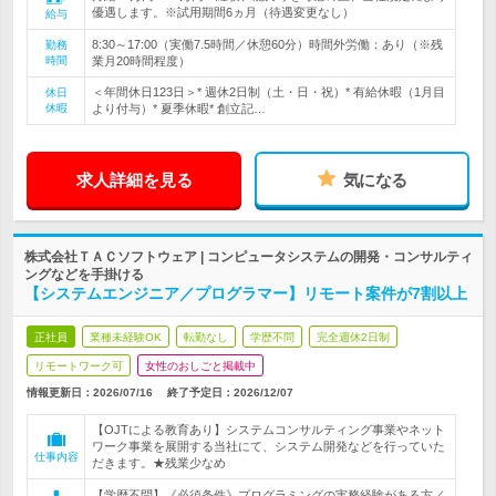
優遇します。※試用期間6ヵ月（待遇変更なし）
給与
8:30～17:00（実働7.5時間／休憩60分）時間外労働：あり（※残
勤務
時間
業月20時間程度）
＜年間休日123日＞* 週休2日制（土・日・祝）* 有給休暇（1月目
休日
休暇
より付与）* 夏季休暇* 創立記…
求人詳細を見る
気になる
株式会社ＴＡＣソフトウェア | コンピュータシステムの開発・コンサルティ
ングなどを手掛ける
【システムエンジニア／プログラマー】リモート案件が7割以上
正社員
業種未経験OK
転勤なし
学歴不問
完全週休2日制
リモートワーク可
女性のおしごと掲載中
情報更新日：2026/07/16
終了予定日：
2026/12/07
【OJTによる教育あり】システムコンサルティング事業やネット
ワーク事業を展開する当社にて、システム開発などを行っていた
仕事内容
だきます。★残業少なめ
【学歴不問】《必須条件》プログラミングの実務経験がある方／