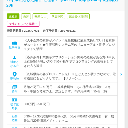
20h
正社員
急募
転勤なし
学歴不問
完全週休2日制
女性のおしごと掲載中
情報更新日：2026/07/31
終了予定日：
2027/01/21
《大手企業の案件がメイン／最新技術に触れ成長していける案件
があります》★生産管理システム等のリニューアル・開発プロジ
仕事内容
ェクトで活躍！
【応募条件】業務系アプリケーション開発の経験がある方(1年以
上)◎経験が浅い方や学校や独学でプログラミングの勉強をして
対象と
きた方も歓迎！
なる方
《茨城県内の各プロジェクト先》 ※ほとんどが駅チカなので、電
車通勤にもピッタリです。 【UIターン…
勤務地
月給25万円～40万円 ＋ 残業代別途、その他手当※経験・スキ
ル・年齢を考慮の上、決定します。※試用期間：3か月（待…
給与
300万円～500万円
初年度
年収
8:30～17:30(実働8時間)※休憩：60分※時間外労働有無：有（残
勤務
時間
業は月20時間ほどです。もっ…