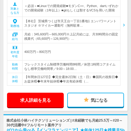
＜必須＞■Linuxでの開発経験■モダンC++、Python、dartいずれか
対象と
での開発経験（1年以上）■gitもしくは類するVCSを用いた開発
なる方
【本社】 茨城県つくば市天王台一丁目1番地1 エンパワーメント
スタジオ ※マイカー通勤可（無料駐車…
勤務地
月給：345,600円～665,000円※上記月給には、月30時間分の固定
残業代（65,600円～126,900円）…
給与
400万円～800万円
初年度
年収
フレックスタイム制標準労働時間8時間／休憩:1時間コアタイム
勤務
時間
なし標準労働時間帯／9:00～18:00…
【年間休日127日】◆完全週休2日制（土・日）◆国民の祝祭日◆
休日
休暇
お盆休暇◆年末年始休暇◆年次有給休暇（…
求人詳細を見る
気になる
株式会社小林ハイテクソリューションズ | #未経験でも月給25.5万～#20～
30代活躍中#フルリモート案件アリ
ゼロから学べる【インフラエンジニア】★年休125日★残業月5h