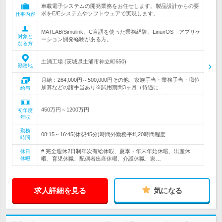
車載電子システムの開発業務をお任せします。製品設計からの要
求をE/Eシステムやソフトウェアで実現します。
仕事内容
MATLAB/Simulink、C言語を使った業務経験、LinuxOS アプリケ
対象と
ーション開発経験がある方。
なる方
土浦工場 (茨城県土浦市神立町650)
勤務地
月給：264,000円～500,000円その他、家族手当・業務手当・職位
加算などの諸手当あり※試用期間3ヶ月（待遇に…
給与
450万円～1200万円
初年度
年収
勤務
08:15～16:45(休憩45分)時間外勤務平均20時間程度
時間
# 完全週休2日制年次有給休暇、夏季・年末年始休暇、出産休
休日
休暇
暇、育児休職、配偶者出産休暇、介護休職、家…
求人詳細を見る
気になる