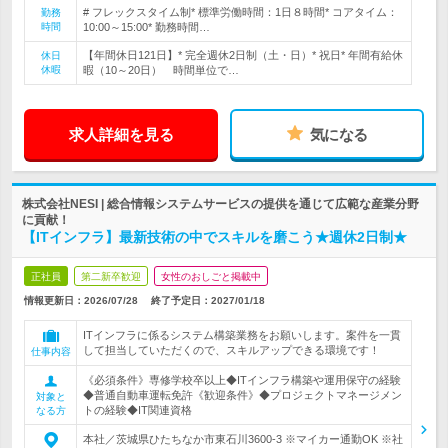
# フレックスタイム制* 標準労働時間：1日８時間* コアタイム：
勤務
時間
10:00～15:00* 勤務時間…
【年間休日121日】* 完全週休2日制（土・日）* 祝日* 年間有給休
休日
休暇
暇（10～20日） 時間単位で…
求人詳細を見る
気になる
株式会社NESI | 総合情報システムサービスの提供を通じて広範な産業分野
に貢献！
【ITインフラ】最新技術の中でスキルを磨こう★週休2日制★
正社員
第二新卒歓迎
女性のおしごと掲載中
情報更新日：2026/07/28
終了予定日：
2027/01/18
ITインフラに係るシステム構築業務をお願いします。案件を一貫
して担当していただくので、スキルアップできる環境です！
仕事内容
《必須条件》専修学校卒以上◆ITインフラ構築や運用保守の経験
◆普通自動車運転免許《歓迎条件》◆プロジェクトマネージメン
対象と
トの経験◆IT関連資格
なる方
本社／茨城県ひたちなか市東石川3600-3 ※マイカー通勤OK ※社