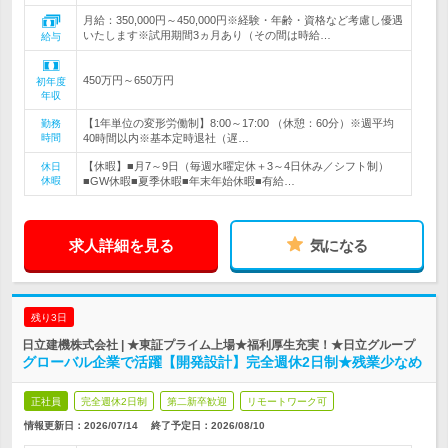
月給：350,000円～450,000円※経験・年齢・資格など考慮し優遇
いたします※試用期間3ヵ月あり（その間は時給…
給与
450万円～650万円
初年度
年収
【1年単位の変形労働制】8:00～17:00 （休憩：60分）※週平均
勤務
時間
40時間以内※基本定時退社（遅…
【休暇】■月7～9日（毎週水曜定休＋3～4日休み／シフト制）
休日
休暇
■GW休暇■夏季休暇■年末年始休暇■有給…
求人詳細を見る
気になる
残り3日
日立建機株式会社 | ★東証プライム上場★福利厚生充実！★日立グループ
グローバル企業で活躍【開発設計】完全週休2日制★残業少なめ
正社員
完全週休2日制
第二新卒歓迎
リモートワーク可
情報更新日：2026/07/14
終了予定日：
2026/08/10