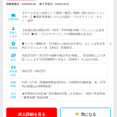
情報更新日：2026/06/30
終了予定日：
2026/12/21
【チームのまとめ役として期待！幅広い業務に携わるポジション
です！】◆基幹系業務システムの設計・プログラミング・テス
仕事内容
ト・保守
【在籍社員の6割が20～30代！平均年齢34歳！フレッシュな会社
対象と
です】 ◆SE・プログラマーとしての開発経験がある方
なる方
◆マイカー通勤OK・日立駅から徒歩1分の本社、もしくは日立市
内のプロジェクト先 【本社】 茨城県日…
勤務地
月給25万円～35万円※経験や能力等を考慮し、当社規程により決
定いたします※試用期間3ヶ月あり（同条件）※上記の月給…
給与
350万円～500万円
初年度
年収
9:00～17:45（実働8時間/休憩45分）※時間外労働有無：有（月平
勤務
時間
均の残業は10時間程度）
★年間休日126日★* 完全週休2日制（土日休み）* 祝日* 年末年始
休日
休暇
* 夏季休暇* 有給休暇
求人詳細を見る
気になる