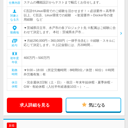
ステムの機能設計からテストまで幅広くお任せします。
仕事内容
C言語やLinux環境でのご経験を活かせます！＜必須要件＞高専卒
以上、C言語、Linux環境での経験 ＜歓迎要件＞Docker等の使
対象と
用経験 など
なる方
▼茨城県日立市、水戸市の各プロジェクト先 ※配属はご経験に合
わせて決定します。 本社：茨城県水戸市…
勤務地
▼月給290,000円～360,000円（一律手当含む）※経験・スキルに
応じて決定します。※上記金額には、月20時間…
給与
400万円～500万円
初年度
年収
▼9:00～18:00 （所定労働時間：8時間0分／休憩：60分）※時間
勤務
時間
外労働有無：有
・完全週休2日制（土・日）・祝日・年末年始休暇・夏季休暇・
休日
休暇
GW・有給休暇（入社半年経過後10日～）・…
求人詳細を見る
気になる
新着