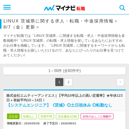
LINUX 茨城県に関する求人・転職・中途採用情報＜
8/7（金）更新＞
マイナビ転職では「LINUX 茨城県」に関連する転職・求人・中途採用情報を多
数掲載中!「LINUX 茨城県」の転職・求人情報を探しているあなたにおすすめ
のお仕事を掲載しています。「LINUX 茨城県」に関連するキーワードからも転
職・求人情報をお探しいただけるので、あなたにぴったりのお仕事を見つけて
みてください!
1～50件 (全82件中)
1
2
株式会社エムティーアンドエス | 【平均10年以上の高い定着率】★年休123
日＋有給平均10～14日！
【システムエンジニア】《茨城》◎土日祝休み ◎転勤なし
正社員
転勤なし
学歴不問
完全週休2日制
女性のおしごと掲載中
情報更新日：2026/05/26
終了予定日：
2026/08/31