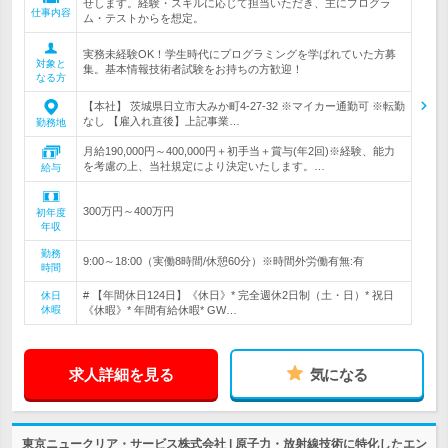
せします。経験・スキルに応じて担当いただき、主にプログラ
仕事内容
ム・テストからを想定。
実務未経験OK！学生時代にプログラミングを学ばれていた方募
対象と
集。基本情報技術者試験をお持ちの方歓迎！
なる方
【本社】 茨城県日立市大みか町4-27-32 ※マイカー通勤可 ※転勤
なし 【雇入れ直後】上記事業…
勤務地
月給190,000円～400,000円＋初手当＋賞与(年2回)※経験、能力
を考慮の上、当社規定により決定いたします。…
給与
300万円～400万円
初年度
年収
勤務
9:00～18:00（実働8時間/休憩60分）※時間外労働有無:有
時間
# 【年間休日124日】《休日》* 完全週休2日制（土・日）* 祝日
休日
休暇
《休暇》* 年間有給休暇* GW…
求人詳細を見る
気になる
東京ニュークリア・サービス株式会社 | 原子力・放射線技術に特化したエン