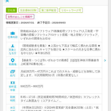
実
正社員
完全週休2日制
第二新卒歓迎
リモートワーク可
女性のおしごと掲載中
情報更新日：2026/07/31
終了予定日：
2026/09/03
防衛組み込みソフトウェア/画像処理ソフトウェア/人工衛星・宇
宙機の搭載ソフトウェア/ロケット搭載・地上管制ソフトウェア、
仕事内容
いずれかの開発をお任せ
《開発経験者を募集》★上流から下流まで幅広く携われる環境 ★
志向に合わせたキャリアを描ける ★スケールの大きな仕事に携わ
対象と
るやりがい ★年休125日
なる方
【鎌倉市・つくば市いずれかでの勤務】 [1][2][3] 神奈川県鎌倉市
上町屋792番地 [4]…
勤務地
月給28万円～47万円※これまでのスキル・経験などを加味して決
定します。※試用期間3か月（待遇の変更なし）
給与
500万円～800万円
初年度
年収
8:45～17:15（所定就業時間7時間45分／休憩45分）※フレックス
勤務
時間
タイム制度あり（コアタイム／…
《年間休日125日》※2024年度実績* 完全週休2日制（土日）* 祝
休日