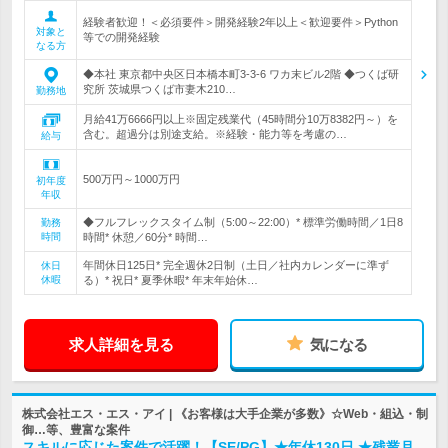
経験者歓迎！＜必須要件＞開発経験2年以上＜歓迎要件＞Python
対象と
等での開発経験
なる方
◆本社 東京都中央区日本橋本町3-3-6 ワカ末ビル2階 ◆つくば研
究所 茨城県つくば市妻木210…
勤務地
月給41万6666円以上※固定残業代（45時間分10万8382円～）を
含む。超過分は別途支給。※経験・能力等を考慮の…
給与
500万円～1000万円
初年度
年収
◆フルフレックスタイム制（5:00～22:00）* 標準労働時間／1日8
勤務
時間
時間* 休憩／60分* 時間…
年間休日125日* 完全週休2日制（土日／社内カレンダーに準ず
休日
休暇
る）* 祝日* 夏季休暇* 年末年始休…
求人詳細を見る
気になる
株式会社エス・エス・アイ | 《お客様は大手企業が多数》☆Web・組込・制
御…等、豊富な案件
スキルに応じた案件で活躍！【SE/PG】★年休130日 ★残業月