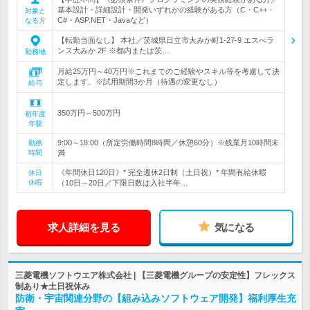
基本設計・詳細設計・開発いずれかの経験がある方（C・C++・
対象と
C#・ASP.NET・Javaなど）
なる方
【転勤当面なし】 本社／茨城県日立市大みか町1-27-9 エスぺラ
ンス大みか 2F ※都内または茨…
勤務地
月給25万円～40万円※これまでのご経験やスキル等を考慮して決
定します。※試用期間3か月（待遇の変更なし）
給与
350万円～500万円
初年度
年収
9:00～18:00（所定労働時間8時間／休憩60分）※残業月10時間未
勤務
時間
満
《年間休日120日》* 完全週休2日制（土日祝）* 年間有給休暇
休日
休暇
（10日～20日／下限日数は入社半年…
求人詳細を見る
気になる
三菱電機ソフトウエア株式会社 | 【三菱電機グループの安定性】フレックス
制あり★土日祝休み
防衛・宇宙関連分野の【組み込みソフトウェア開発】福利厚生充