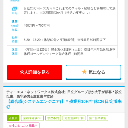
勤務地
月給25万円～33万円※これまでのスキル・経験などを加味して決
定します。※試用期間3か月（待遇の変更なし）
給与
480万円～700万円
初年度
年収
勤務
8:20～17:20（休憩60分／実働8時間）※残業月30時間以下
時間
《年間休日125日》完全週休2日制（土日）祝日年末年始休暇夏季
休日
休暇
休暇ゴールデンウィーク有給休暇（時間単…
求人詳細を見る
気になる
ティ・エス・ネットワークス株式会社 | 日立グループほか大手が顧客＊設立
以来、黒字経営&決算賞与支給
【総合職(システムエンジニア)】＊残業月10H/年休126日/定着率
◎
正社員
業種未経験OK
学歴不問
完全週休2日制
第二新卒歓迎
女性のおしごと掲載中