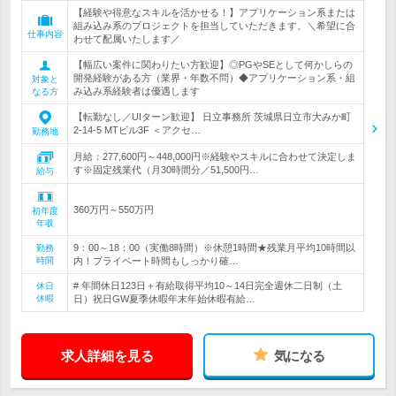
【経験や得意なスキルを活かせる！】アプリケーション系または
組み込み系のプロジェクトを担当していただきます。＼希望に合
仕事内容
わせて配属いたします／
【幅広い案件に関わりたい方歓迎】◎PGやSEとして何かしらの
開発経験がある方（業界・年数不問）◆アプリケーション系・組
対象と
み込み系経験者は優遇します
なる方
【転勤なし／UIターン歓迎】 日立事務所 茨城県日立市大みか町
2-14-5 MTビル3F ＜アクセ…
勤務地
月給：277,600円～448,000円※経験やスキルに合わせて決定しま
す※固定残業代（月30時間分／51,500円…
給与
360万円～550万円
初年度
年収
9：00～18：00（実働8時間）※休憩1時間★残業月平均10時間以
勤務
時間
内！プライベート時間もしっかり確…
# 年間休日123日＋有給取得平均10～14日完全週休二日制（土
休日
休暇
日）祝日GW夏季休暇年末年始休暇有給…
求人詳細を見る
気になる