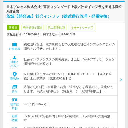
日本プロセス株式会社 | 東証スタンダード上場／社会インフラを支える独立
系IT企業
茨城【開発SE】社会インフラ（鉄道運行管理・発電制御）
正社員
完全週休2日制
第二新卒歓迎
リモートワーク可
情報更新日：2026/06/02
終了予定日：
2026/10/29
鉄道運行管理、電力制御などの大規模な社会インフラシステムの
開発をお任せいたします！
仕事内容
社会インフラシステム開発経験、または、Webアプリケーション
対象と
開発経験のある方！
なる方
茨城県日立市大みか町1-5-17 TOKO第２ビル２Ｆ 【雇入れ直
後】上記事業所 【変更の範囲】会…
勤務地
月給290,000円～※経験・能力・適性などを考慮の上、決定いた
します。※試用期間6ヵ月（待遇同一）【経験3年以上】…
給与
521万円～842万円
初年度
年収
09:00～18:00実働時間：8時間休憩時間：60分時間外労働有無：
勤務
時間
有