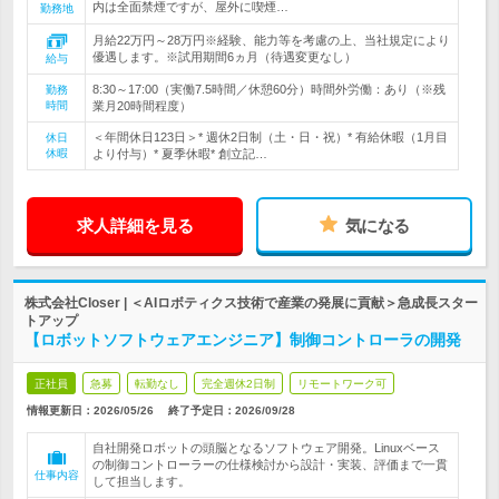
内は全面禁煙ですが、屋外に喫煙…
勤務地
月給22万円～28万円※経験、能力等を考慮の上、当社規定により
優遇します。※試用期間6ヵ月（待遇変更なし）
給与
8:30～17:00（実働7.5時間／休憩60分）時間外労働：あり（※残
勤務
時間
業月20時間程度）
＜年間休日123日＞* 週休2日制（土・日・祝）* 有給休暇（1月目
休日
休暇
より付与）* 夏季休暇* 創立記…
求人詳細を見る
気になる
株式会社Closer | ＜AIロボティクス技術で産業の発展に貢献＞急成長スター
トアップ
【ロボットソフトウェアエンジニア】制御コントローラの開発
正社員
急募
転勤なし
完全週休2日制
リモートワーク可
情報更新日：2026/05/26
終了予定日：
2026/09/28
自社開発ロボットの頭脳となるソフトウェア開発。Linuxベース
の制御コントローラーの仕様検討から設計・実装、評価まで一貫
仕事内容
して担当します。