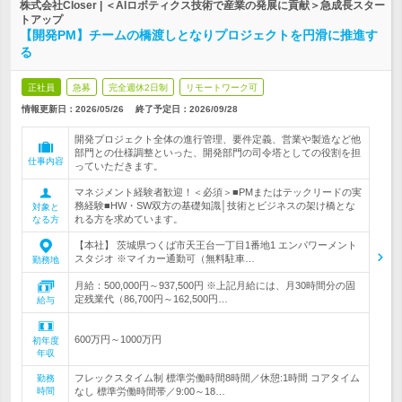
株式会社Closer | ＜AIロボティクス技術で産業の発展に貢献＞急成長スター
トアップ
【開発PM】チームの橋渡しとなりプロジェクトを円滑に推進す
る
正社員
急募
完全週休2日制
リモートワーク可
情報更新日：2026/05/26
終了予定日：
2026/09/28
開発プロジェクト全体の進行管理、要件定義、営業や製造など他
部門との仕様調整といった、開発部門の司令塔としての役割を担
仕事内容
っていただきます。
マネジメント経験者歓迎！＜必須＞■PMまたはテックリードの実
務経験■HW・SW双方の基礎知識│技術とビジネスの架け橋とな
対象と
れる方を求めています。
なる方
【本社】 茨城県つくば市天王台一丁目1番地1 エンパワーメント
スタジオ ※マイカー通勤可（無料駐車…
勤務地
月給：500,000円～937,500円 ※上記月給には、月30時間分の固
定残業代（86,700円～162,500円…
給与
600万円～1000万円
初年度
年収
フレックスタイム制 標準労働時間8時間／休憩:1時間 コアタイム
勤務
時間
なし 標準労働時間帯／9:00～18…