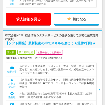
# 《年間休日130日》* 完全週休2日(土日)、祝日* 夏期休暇* 年末
休日
休暇
年始休暇* 慶弔休暇* 産…
求人詳細を見る
気になる
株式会社NESI | 総合情報システムサービスの提供を通じて広範な産業分野
に貢献！
【ソフト開発】最新技術の中でスキルを磨こう★週休2日制★
正社員
第二新卒歓迎
女性のおしごと掲載中
情報更新日：2026/07/28
終了予定日：
2027/01/18
当社のソフト開発業務（プロジェクト管理・設計・開発・試験検
査など）をお願いします。幅広い業務の中で、経験を活かしスキ
仕事内容
ルアップできる環境です。
《必須条件》専修学校卒以上◆ソフト開発の経験◆普通自動車運
転免許《歓迎条件》◆プロジェクトマネージメントの経験◆IT関
対象と
連資格
なる方
本社／茨城県ひたちなか市東石川3600-3 【雇入れ直後】上記事
業所 【変更の範囲】会社の定める各…
勤務地
月給22万円～28万円※経験、能力等を考慮の上、当社規定により