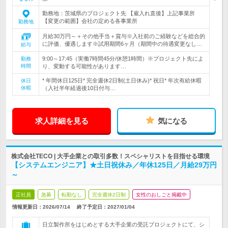
勤務地：茨城県のプロジェクト先 【雇入れ直後】上記事業所
【変更の範囲】会社の定める各事業所
勤務地
月給30万円～＋その他手当＋賞与※入社前のご経験などを総合的
に評価、優遇します※試用期間6ヶ月（期間中の待遇変更なし…
給与
9:00～17:45（実働7時間45分/休憩1時間）※プロジェクト先によ
勤務
時間
り、変動する可能性があります…
* 年間休日125日* 完全週休2日制(土日休み)* 祝日* 年次有給休暇
休日
休暇
（入社半年経過後10日付与…
求人詳細を見る
気になる
株式会社TECO | 大手企業との取引多数！スペシャリストを目指せる環境
【システムエンジニア】★土日祝休み／年休125日／月給29万円
～
正社員
急募
転勤なし
完全週休2日制
女性のおしごと掲載中
情報更新日：2026/07/14
終了予定日：
2027/01/04
日立製作所をはじめとする大手企業の受託プロジェクトにて、シ