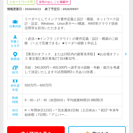
リモートワーク可
女性のおしごと掲載中
情報更新日：2026/04/13
終了予定日：
2026/09/07
リーダーとしてインフラ要件定義と設計・構築、ネットワーク設
計・設定、Windows、Linux系サーバ構築、AWS等クラウド技術
仕事内容
活用等を担当いただきます。
＜必須＞■インフラ（クラウド）の要件定義・設計・構築のご経
対象と
験 （一人で完遂できる） ■リーダー経験１年以上
なる方
【東京のオフィス、または23区内の顧客先常駐】 ■お台場オフィ
ス 東京都江東区青海2丁目4番32号…
勤務地
月給：340,000円～400,000円＋諸手当※経験・年齢・能力を考慮
して決定いたします※試用期間3ヶ月あり(待遇…
給与
550万円～650万円
初年度
年収
勤務
9：00～17：45（休憩60分）平均残業時間15.9時間/月
時間
# ＜年間休日123日＞* 完全週休2日制（土日休み）* 祝日* 年末年
休日
休暇
始休暇（7日間）* アニバー…