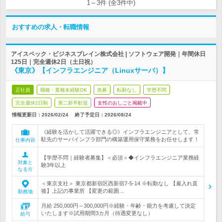
1～3件 (全3件中)
おすすめの求人・転職情報
アイスペック・ビジネスブレイン株式会社 | ソフトウェア開発｜年間休日
125日｜完全週休2日（土日祝）
《東京》【インフラエンジニア（Linuxサーバ）】
正社員
職種・業種未経験OK
急募
転勤なし
学歴不問
完全週休2日制
第二新卒歓迎
女性のおしごと掲載中
情報更新日：2026/02/24
終了予定日：
2026/08/24
《経験を活かして活躍できる◎》インフラエンジニアとして、常
駐先のサーバインフラ部門の構築運用保守業務をお任せします！
仕事内容
【学歴不問｜経験者募集】＜必須＞◆インフラエンジニア業務経
対象と
験3年以上
なる方
＜東京支社＞ 東京都新宿区西新宿7-5-14 ※転勤なし 【雇入れ直
後】上記の事業所 【変更の範囲…
勤務地
月給 250,000円～300,000円※経験・年齢・能力を考慮して決定
いたします※試用期間3カ月（待遇変更なし）
給与