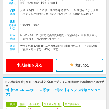
後】上記事業所 【変更の範囲】…
勤務地
月給34万円以上※経験、能力等を考慮の上、当社規定により優遇
します※試用期間3ヶ月（待遇に変更なし）※固定残業代（月…
給与
480万円～800万円
初年度
年収
9：00～18：00（所定労働時間8時間／休憩60分） ※残業月平均
勤務
時間
10時間以下！月2時間の社員もい…
★年間休日120日★* 完全週休2日制（土日祝休み） * 長期休暇
休日
休暇
（夏季・年末年始・GW）* 有給…
求人詳細を見る
気になる
NCD株式会社 | 東証上場の独立系SIer*プライム案件8割*定着率95%*資格手
当
*東京*WindowsやLinux系サーバ等の【インフラ構築エンジニ
ア】
正社員
急募
学歴不問
完全週休2日制
第二新卒歓迎