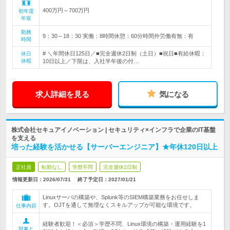
400万円～700万円
初年度
年収
勤務
9：30～18：30 実働：8時間休憩：60分時間外労働有無：有
時間
# ＼年間休日125日／■完全週休2日制（土日）■祝日■有給休暇：
休日
休暇
10日以上／下限は、入社半年後の付…
求人詳細を見る
気になる
株式会社セキュアイノベーション | セキュリティ×インフラで企業のIT基盤
を支える
培った経験を活かせる【サーバーエンジニア】★年休120日以上
正社員
転勤なし
学歴不問
完全週休2日制
情報更新日：2026/07/31
終了予定日：
2027/01/21
Linuxサーバの構築や、Splunk等のSIEM構築業務をお任せしま
す。OJTを通して無理なくスキルアップが可能な環境です。
仕事内容
経験者歓迎！＜必須＞学歴不問、Linux環境の構築・運用経験を1
対象と