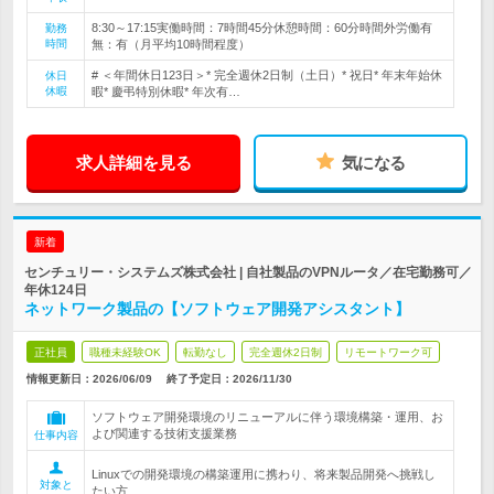
8:30～17:15実働時間：7時間45分休憩時間：60分時間外労働有
勤務
時間
無：有（月平均10時間程度）
# ＜年間休日123日＞* 完全週休2日制（土日）* 祝日* 年末年始休
休日
休暇
暇* 慶弔特別休暇* 年次有…
求人詳細を見る
気になる
新着
センチュリー・システムズ株式会社 | 自社製品のVPNルータ／在宅勤務可／
年休124日
ネットワーク製品の【ソフトウェア開発アシスタント】
正社員
職種未経験OK
転勤なし
完全週休2日制
リモートワーク可
情報更新日：2026/06/09
終了予定日：
2026/11/30
ソフトウェア開発環境のリニューアルに伴う環境構築・運用、お
よび関連する技術支援業務
仕事内容
Linuxでの開発環境の構築運用に携わり、将来製品開発へ挑戦し
対象と
たい方