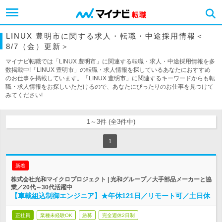
LINUX 豊明市に関する求人・転職・中途採用情報＜
8/7（金）更新＞
マイナビ転職では「LINUX 豊明市」に関連する転職・求人・中途採用情報を多
数掲載中!「LINUX 豊明市」の転職・求人情報を探しているあなたにおすすめ
のお仕事を掲載しています。「LINUX 豊明市」に関連するキーワードからも転
職・求人情報をお探しいただけるので、あなたにぴったりのお仕事を見つけて
みてください!
1～3件 (全3件中)
1
新着
株式会社光和マイクロプロジェクト | 光和グループ／大手部品メーカーと協
業／20代～30代活躍中
【車載組込制御エンジニア】★年休121日／リモート可／土日休
正社員
業種未経験OK
急募
完全週休2日制