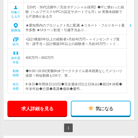
【20代・30代活躍中／完全ポテンシャル採用】◆ITに携わった経
験（ヘルプデスクやPCの設定サポートでも可）or 実務未経験で
対象と
もIT資格がある方
なる方
★愛知県内のプロジェクト先に配属 ★リモート・フルリモート案
件多数 ★UIターン歓迎！引越手当あり…
勤務地
<設計構築5年以上の経験者>月給40万円～＋インセンティブ賞
与・諸手当＜設計構築3年以上の経験者＞月給34万円～＋イ…
給与
400万円～650万円
初年度
年収
◆9:00~18:00(実働8h)# ワークスタイル基本残業なしでメリハリ
勤務
時間
抜群！時短勤務もOKで、実…
# 休日◆年間休日122日◆完全週休2日(土日休み)◆祝日# 休暇◆
休日
休暇
年末年始◆介護◆看護◆傷病◆慶弔…
求人詳細を見る
気になる
1