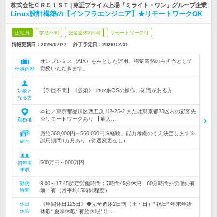
株式会社ＣＲＥｉＳＴ | 東証プライム上場「ミライト・ワン」グループ企業
Linux設計構築の【インフラエンジニア】★リモートワークOK
正社員
学歴不問
完全週休2日制
リモートワーク可
情報更新日：2026/07/27
終了予定日：
2026/12/31
オンプレミス（AIX）を主とした運用、構築業務の主担当として
勤務いただきます。
仕事内容
【学歴不問】《必須》Linux系OSの操作、知識がある方
対象と
なる方
本社／東京都品川区西五反田2-25-2 または東京都23区内の顧客先
※リモートワークあり 【雇入…
勤務地
月給360,000円～560,000円※経験、能力考慮のうえ決定します※
試用期間3カ月あり（待遇変更なし）
給与
500万円～800万円
初年度
年収
9:00～17:45所定労働時間：7時間45分休憩：60分時間外労働の有
勤務
時間
無：有（月平均15時間程度）
《年間休日125日》◆完全週休2日制（土・日）* 祝日* 年末年始
休日
休暇
休暇* 夏季休暇* 有給休暇* 出…