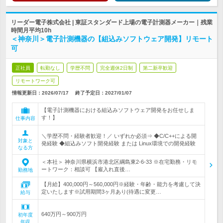
リーダー電子株式会社 | 東証スタンダード上場の電子計測器メーカー｜残業
時間月平均10h
＜神奈川＞電子計測機器の【組込みソフトウェア開発】リモート
可
正社員
転勤なし
学歴不問
完全週休2日制
第二新卒歓迎
リモートワーク可
情報更新日：2026/07/17
終了予定日：
2027/01/07
【電子計測機器における組込みソフトウェア開発をお任せしま
す！】
仕事内容
＼学歴不問・経験者歓迎！／ いずれか必須⇒ ◆C/C++による開
対象と
発経験 ◆組込みソフト開発経験 または Linux環境での開発経験
なる方
＜本社＞ 神奈川県横浜市港北区綱島東2-6-33 ※在宅勤務・リモ
ートワーク：相談可 【雇入れ直後…
勤務地
【月給】400,000円～560,000円※経験・年齢・能力を考慮して決
定いたします※試用期間3ヶ月あり(待遇に変更…
給与
640万円～900万円
初年度
年収