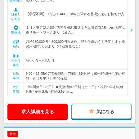
勤務いただきます。
仕事内容
【学歴不問】《必須》AIX、Linuxに関する基礎知識をお持ちの方
対象と
なる方
本社／東京都品川区西五反田2-25-2 または東京都23区内の顧客先
※リモートワークあり 【雇入…
勤務地
月給280,000円～500,000円※経験、能力考慮のうえ決定します※
試用期間3カ月あり（待遇変更なし）
給与
420万円～700万円
初年度
年収
9:00～17:45所定労働時間：7時間45分休憩：60分時間外労働の有
勤務
時間
無：有（月平均15時間程度）
《年間休日125日》◆完全週休2日制（土・日）* 祝日* 年末年始
休日
休暇
休暇* 夏季休暇* 有給休暇* 出…
求人詳細を見る
気になる
新着