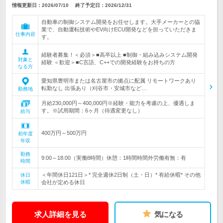
情報更新日：2026/07/10
終了予定日：
2026/12/31
自動車の制御システム開発をお任せします。大手メーカーとの協
業で、自動運転技術やEV向けECU開発などを担っていただきま
仕事内容
す。
経験者募集！＜必須＞■高卒以上 ■制御・組み込みシステム開発
対象と
経験 ＜歓迎＞■C言語、C++での開発経験をお持ちの方
なる方
愛知県豊明市または名古屋市の拠点に配属 リモートワークあり
転勤なし 出張あり（刈谷市・安城市など…
勤務地
月給230,000円～400,000円※経験・能力を考慮の上、優遇しま
す。※試用期間：6ヶ月（待遇変更なし）
給与
400万円～500万円
初年度
年収
勤務
9:00～18:00（実働8時間）休憩：1時間時間外労働有無：有
時間
＜年間休日121日＞* 完全週休2日制（土・日）* 有給休暇* その他
休日
休暇
会社が定める休日
求人詳細を見る
気になる