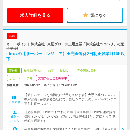
求人詳細を見る
気になる
新着
キー・ポイント株式会社 | 東証グロース上場企業「株式会社ココペリ」の完
全子会社
Linuxの【サーバーエンジニア】★完全週休2日制★残業月10h以
下
正社員
業種未経験OK
急募
転勤なし
完全週休2日制
リモートワーク可
女性のおしごと掲載中
情報更新日：2026/05/12
終了予定日：
2026/11/02
【新しいツールを積極的に活用しています】大手企業のシステム
導入実績も多数ある当社にて、自社システムのサーバーエンジニ
仕事内容
アをお任せします。
【必須条件】Linuxにまつわる経験【歓迎条件】Linux技術者認定
試験（LPIC-1、LPIC-2） ◎新しい挑戦を続けたい方にとって理
対象と
想的な環境です！
なる方
兵庫県神戸市中央区栄町通1-2-7 大同生命神戸ビル8F 【雇入れ直