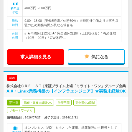
400万円～600万円
初年度
年収
9:00～18:00（実働8時間／休憩60分）※時間外労働あり※客先常
勤務
時間
駐のため勤務時間が異なる場合も…
# ★年間休日125日★* 完全週休2日制（土日祝休み）* 有給休暇
休日
休暇
（10日～20日）* GW休暇*…
求人詳細を見る
気になる
新着
株式会社ＣＲＥｉＳＴ | 東証プライム上場「ミライト・ワン」グループ企業
AIX・Linux業務構築の【インフラエンジニア】★実務未経験OK
正社員
職種・業種未経験OK
学歴不問
完全週休2日制
リモートワーク可
情報更新日：2026/07/27
終了予定日：
2026/12/31
オンプレミス（AIX）を主とした運用、構築業務の主担当として