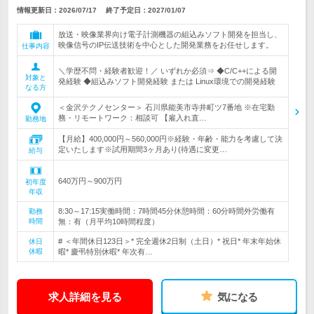
情報更新日：2026/07/17
終了予定日：
2027/01/07
放送・映像業界向け電子計測機器の組込みソフト開発を担当し、
映像信号のIP伝送技術を中心とした開発業務をお任せします。
仕事内容
＼学歴不問・経験者歓迎！／ いずれか必須⇒ ◆C/C++による開
対象と
発経験 ◆組込みソフト開発経験 または Linux環境での開発経験
なる方
＜金沢テクノセンター＞ 石川県能美市寺井町ツ7番地 ※在宅勤
務・リモートワーク：相談可 【雇入れ直…
勤務地
【月給】400,000円～560,000円※経験・年齢・能力を考慮して決
定いたします※試用期間3ヶ月あり(待遇に変更…
給与
640万円～900万円
初年度
年収
8:30～17:15実働時間：7時間45分休憩時間：60分時間外労働有
勤務
時間
無：有（月平均10時間程度）
# ＜年間休日123日＞* 完全週休2日制（土日）* 祝日* 年末年始休
休日
休暇
暇* 慶弔特別休暇* 年次有…
求人詳細を見る
気になる