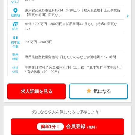
なる方
東京都武蔵野市境1-15-14 宍戸ビル 【雇入れ直後】上記事業所
【変更の範囲】変更なし
勤務地
年俸：700万円～800万円※試用期間3ヶ月あり（待遇に変更な
し）
給与
700万円～800万円
初年度
年収
勤務
専門業務型裁量労働制1日あたりのみなし労働時間：7.75時間
時間
年間休日124日* 完全週休2日制（土日祝）* 夏季3日* 年末年始4日
休日
休暇
* 有給休暇（10～20日）
求人詳細を見る
気になる
気になる求人を気になるに保存しよう！
会員登録
簡単1分！
（無料）