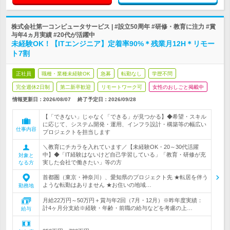
株式会社第一コンピュータサービス | #設立50周年 #研修・教育に注力 #賞
与年4ヵ月実績 #20代が活躍中
未経験OK！【ITエンジニア】定着率90%＊残業月12H＊リモー
ト7割
正社員
職種・業種未経験OK
急募
転勤なし
学歴不問
完全週休2日制
第二新卒歓迎
リモートワーク可
女性のおしごと掲載中
情報更新日：2026/08/07
終了予定日：
2026/09/28
【「できない」じゃなく「できる」が見つかる】◆希望・スキル
に応じて、システム開発・運用、インフラ設計・構築等の幅広い
仕事内容
プロジェクトを担当します
＼教育にチカラを入れています／【未経験OK・20～30代活躍
中】◆「IT経験はないけど自己学習している」「教育・研修が充
対象と
実した会社で働きたい」等の方
なる方
首都圏（東京・神奈川）、愛知県のプロジェクト先 ★転居を伴う
ような転勤はありません ★お住いの地域…
勤務地
月給22万円～50万円＋賞与年2回（7月・12月）※昨年度実績：
計4ヶ月分支給※経験・年齢・前職の給与などを考慮の上…
給与