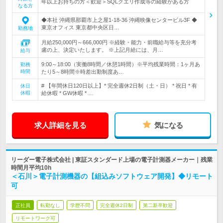
年以上お持ちの方＜歓迎＞SQLクエリ作成等の経験がある方
なる方
◆本社 沖縄県那覇市上之屋1-18-36 沖縄映像センタービル3F ◆
東京オフィス 東京都中央区日…
勤務地
月給250,000円～666,000円 ※経験・能力・前職給与等を充分考
慮の上、決定いたします。 ※上記月給には、月…
給与
9:00～18:00（実働8時間／休憩1時間）※平均残業時間：1ヶ月あ
勤務
時間
たり5～8時間※時差出勤制度あ…
# 【年間休日120日以上】* 完全週休2日制（土・日） * 祝日 * 有
休日
休暇
給休暇 * GW休暇 * …
求人詳細を見る
気になる
リーダー電子株式会社 | 東証スタンダード上場の電子計測器メーカー｜残業
時間月平均10h
＜石川＞電子計測機器の【組込みソフトウェア開発】◆リモート
可
正社員
転勤なし
学歴不問
完全週休2日制
第二新卒歓迎
リモートワーク可