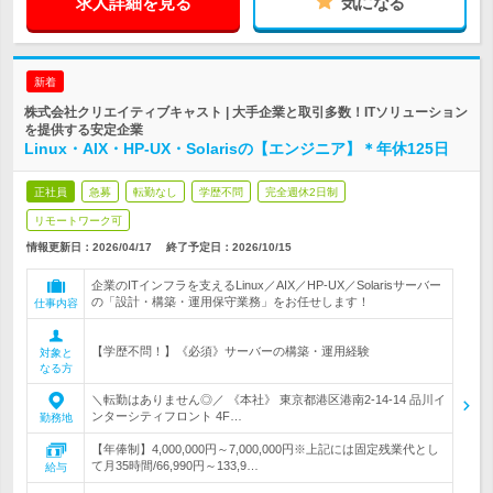
求人詳細を見る
気になる
新着
株式会社クリエイティブキャスト | 大手企業と取引多数！ITソリューション
を提供する安定企業
Linux・AIX・HP-UX・Solarisの【エンジニア】＊年休125日
正社員
急募
転勤なし
学歴不問
完全週休2日制
リモートワーク可
情報更新日：2026/04/17
終了予定日：
2026/10/15
企業のITインフラを支えるLinux／AIX／HP-UX／Solarisサーバー
の「設計・構築・運用保守業務」をお任せします！
仕事内容
【学歴不問！】《必須》サーバーの構築・運用経験
対象と
なる方
＼転勤はありません◎／ 《本社》 東京都港区港南2-14-14 品川イ
ンターシティフロント 4F…
勤務地
【年俸制】4,000,000円～7,000,000円※上記には固定残業代とし
て月35時間/66,990円～133,9…
給与