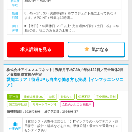
350万円～700万円
初年度
年収
8：45～17：30（実働8時間）※プロジェクト先によって異なり
勤務
時間
ます。# POINT：残業は12時間…
# 【休日】* 年間休日120日以上* 完全週休2日制（土日・祝）※年
休日
休暇
1回のみ、祝日のある週の土曜に…
求人詳細を見る
気になる
株式会社アイエスエフネット | 残業月平均7.3h／年休122日／完全週休2日
／資格取得支援が充実
愛知エリア！待遇UPも自由な働き方も実現【インフラエンジニ
ア】
正社員
業種未経験OK
急募
転勤なし
学歴不問
完全週休2日制
第二新卒歓迎
リモートワーク可
女性のおしごと掲載中
情報更新日：2026/08/06
終了予定日：
2026/08/27
【夜間シフトの案件ほぼなし！】ITインフラのヘルプデスク・運
用保守・設計・構築などを担当。単価公開！最大60%還元のイン
仕事内容
センティブあり