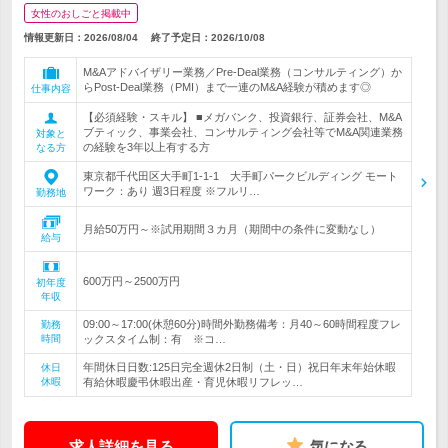
女性のおしごと掲載中
情報更新日：2026/08/04
終了予定日：
2026/10/08
M&Aアドバイザリー業務／Pre-Deal業務（コンサルティング）か
らPost‐Deal業務（PMI）まで一連のM&A経験が積めます◎
仕事内容
【必須経験・スキル】 ■メガバンク、投資銀行、証券会社、M&A
ブティック、事業会社、コンサルティング会社等でM&A関連業務
対象と
の経験を3年以上有する方
なる方
東京都千代田区大手町1-1-1 大手町パークビルディング モート
ワーク：あり 週3日程度 ※フルリ…
勤務地
月給50万円～※試用期間３カ月（期間中の条件に変動なし）
給与
600万円～2500万円
初年度
年収
09:00～17:00(休憩60分)時間外勤務備考：月40～60時間程度フレ
勤務
時間
ックスタイム制：有 ※コ…
年間休日日数:125日完全週休2日制（土・日）祝日年末年始休暇
休日
休暇
有給休暇慶弔休暇出産・育児休暇リフレッ…
求人詳細を見る
気になる