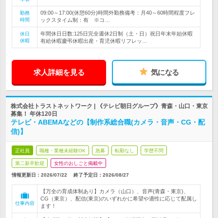
09:00～17:00(休憩60分)時間外勤務備考：月40～60時間程度フレ
勤務
時間
ックスタイム制：有 ※コ…
年間休日日数:125日完全週休2日制（土・日）祝日年末年始休暇
休日
休暇
有給休暇慶弔休暇出産・育児休暇リフレッ…
求人詳細を見る
気になる
株式会社トラストネットワーク | 《テレビ朝日グループ》青森・山口・東京
募集！ 年休120日
テレビ・ABEMAなどの【制作系総合職(カメラ・音声・CG・配
信)】
正社員
職種・業種未経験OK
急募
転勤なし
学歴不問
第二新卒歓迎
女性のおしごと掲載中
情報更新日：2026/07/22
終了予定日：
2026/08/27
【万全の育成体制あり】カメラ（山口）、音声(青森・東京)、
CG（東京）、配信(東京)のいずれかに希望や適性に応じて配属し
仕事内容
ます！