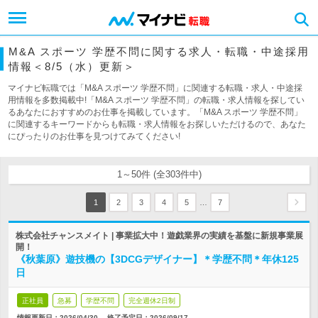
M&A スポーツ 学歴不問に関する求人・転職・中途採用
情報＜8/5（水）更新＞
マイナビ転職では「M&A スポーツ 学歴不問」に関連する転職・求人・中途採
用情報を多数掲載中!「M&A スポーツ 学歴不問」の転職・求人情報を探してい
るあなたにおすすめのお仕事を掲載しています。「M&A スポーツ 学歴不問」
に関連するキーワードからも転職・求人情報をお探しいただけるので、あなた
にぴったりのお仕事を見つけてみてください!
1～50件 (全303件中)
…
1
2
3
4
5
7
株式会社チャンスメイト | 事業拡大中！遊戯業界の実績を基盤に新規事業展
開！
《秋葉原》遊技機の【3DCGデザイナー】＊学歴不問＊年休125
日
正社員
急募
学歴不問
完全週休2日制
情報更新日：2026/04/30
終了予定日：
2026/09/17