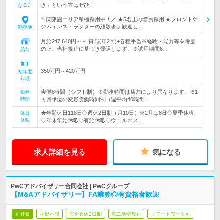
き」という方はぜひ！
なる方
＼関東圏エリア積極採用中！／ ★5名上の増員採用 ★フロントや
ジムインストラクターの経験者は歓迎し…
勤務地
月給247,640円～＋ 賞与(年2回)+各種手当※経験・能力等を考慮
の上、当社規程に基づき優遇します。※試用期間6…
給与
350万円～420万円
初年度
年収
実働8時間（シフト制）※勤務時間は店舗により異なります。※1
勤務
時間
ヵ月単位の変形労働時間制（週平均40時間…
★年間休日118日◇週休2日制（月10日）※2月は8日◇夏季休暇
休日
休暇
◇年末年始休暇◇有給休暇◇ウェルネス…
求人詳細を見る
気になる
PwCアドバイザリー合同会社 | PwCグループ
【M&Aアドバイザリー】FA業務◎有資格者歓迎
正社員
学歴不問
完全週休2日制
第二新卒歓迎
リモートワーク可