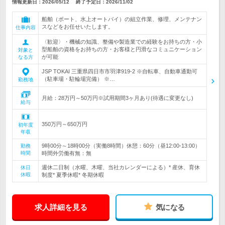
情報更新日：2026/05/12
終了予定日：
2026/11/02
船舶（ボート、水上オートバイ）の組立作業、修理、メンテナン
スなどをお任せいたします。
仕事内容
〈歓迎〉・機械の知識、整備や製造業での経験をお持ちの方・小
型船舶の資格をお持ちの方・お客様と円滑なコミュニケーション
対象と
が可能
なる方
JSP TOKAI 三重県四日市市羽津919-2 ※自転車、自動車通勤可
（駐車場・駐輪場完備） ※…
勤務地
月給：28万円～50万円※試用期間3ヶ月あり(待遇に変更なし)
給与
350万円～650万円
初年度
年収
9時00分～18時00分（実働8時間）休憩：60分（昼12:00-13:00）
勤務
時間
時間外労働有無：無
週休二日制（水曜、木曜、当社カレンダーによる）* 産休、育休
休日
休暇
制度* 夏季休暇* 冬期休暇
求人詳細を見る
気になる