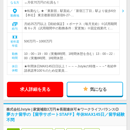
→月収70万円の社員も！
なる方
★転勤なし ★「東新宿」駅直結／「新宿三丁目」駅より徒歩6分
【本社】 東京都新宿区新宿6-27-…
勤務地
月給25万円以上【前給保証】＋ボーナス（毎月支給）※試用期間
有 6ヶ月（試用期間中の勤務条件：変更無）※固定残業代（…
給与
500万円～1000万円
初年度
年収
10：00～19：00（実働8時間、1時間休憩を含む）13：00～22：
勤務
時間
00（実働8時間、1時間休憩…
★年間休日MAX145日日以上！～～～Jstyleの特徴～～～* 有給申
休日
休暇
請承諾率100％のため従業員…
求人詳細を見る
気になる
株式会社Jstyle | 家賃補助3万円★長期連休可★ワークライフバランス◎
夢カナ留学の【留学サポートSTAFF】年休MAX145日／留学経験
不問