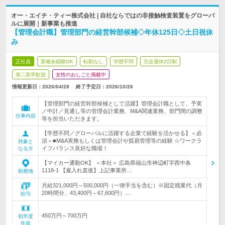
オー・エイチ・ティー株式会社 | 自社ならではの非接触検査装置をグローバ
ルに展開｜新事業も推進
【管理会計職】管理部門の経営幹部候補◇年休125日◇土日祝休
み
正社員
業種未経験OK
転勤なし
学歴不問
完全週休2日制
第二新卒歓迎
女性のおしごと掲載中
情報更新日：2026/04/28
終了予定日：
2026/10/26
【管理部門の経営幹部候補として活躍】管理会計職として、予実
／中計／見通し等の管理会計業務、M&A関連業務、部門間の調整
仕事内容
等を担当いただきます。
【学歴不問／グローバルに活躍する企業で経験を活かせる】＜必
須＞■M&A実務もしくは管理会計や貿易管理等の経験 ☆ワークラ
対象と
イフバランス良好な職場！
なる方
【マイカー通勤OK】 ＜本社＞ 広島県福山市神辺町字西中条
1118-1 【雇入れ直後】上記事業所…
勤務地
月給321,000円～500,000円（一律手当を含む）※固定残業代（月
20時間分、43,400円～67,600円）…
給与
450万円～700万円
初年度
年収