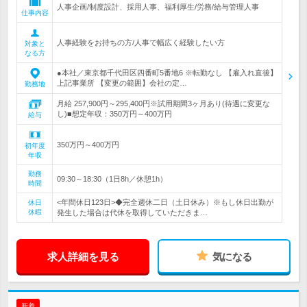
人事企画/制度設計、採用人事、福利厚生/労務/給与管理人事
仕事内容
人事経験をお持ちの方/人事で幅広く経験したい方
対象と
なる方
●本社／東京都千代田区四番町5番地6 ※転勤なし 【雇入れ直後】
上記事業所 【変更の範囲】会社の定…
勤務地
月給 257,900円～295,400円※試用期間3ヶ月あり(待遇に変更な
し)■想定年収：350万円～400万円
給与
350万円～400万円
初年度
年収
勤務
09:30～18:30（1日8h／休憩1h）
時間
<年間休日123日>◆完全週休二日（土日休み）※もし休日出勤が
休日
休暇
発生した場合は代休を取得していただきま…
求人詳細を見る
気になる
新着