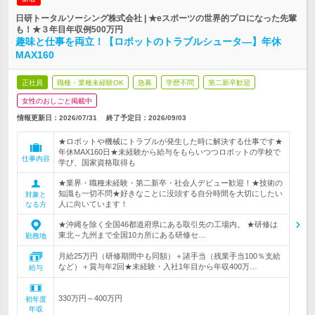
日研トータルソーシング株式会社 | ★eスポーツの世界的プロになった先輩
も！★３年目年収例500万円
趣味と仕事を両立！【ロボットのトラブルシュータ―】年休
MAX160
正社員
職種・業種未経験OK
急募
学歴不問
第二新卒歓迎
女性のおしごと掲載中
情報更新日：2026/07/31
終了予定日：
2026/09/03
★ロボットや機械にトラブルが発生した時に解決する仕事です★
年休MAX160日★未経験から給与をもらいつつロボットの学校で
仕事内容
学び、国家資格取得も
★業界・職種未経験・第二新卒・社会人デビュー歓迎！★技術の
知識も一切不問★好きなことに没頭する自分時間を大切にしたい
対象と
人に向いています！
なる方
★沖縄を除く全国46都道府県にある取引先の工場内。 ★研修は
東北～九州まで全国10カ所にある研修セ…
勤務地
月給25万円（研修期間中も同額）＋諸手当（残業手当100％支給
など）＋賞与年2回★未経験・入社1年目から年収400万…
給与
330万円～400万円
初年度
年収