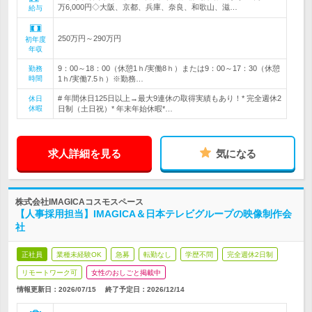
万6,000円◇大阪、京都、兵庫、奈良、和歌山、滋…
給与
250万円～290万円
初年度
年収
9：00～18：00（休憩1ｈ/実働8ｈ）または9：00～17：30（休憩
勤務
時間
1ｈ/実働7.5ｈ）※勤務…
# 年間休日125日以上→最大9連休の取得実績もあり！* 完全週休2
休日
休暇
日制（土日祝）* 年末年始休暇*…
求人詳細を見る
気になる
株式会社IMAGICAコスモスペース
【人事採用担当】IMAGICA＆日本テレビグループの映像制作会
社
正社員
業種未経験OK
急募
転勤なし
学歴不問
完全週休2日制
リモートワーク可
女性のおしごと掲載中
情報更新日：2026/07/15
終了予定日：
2026/12/14