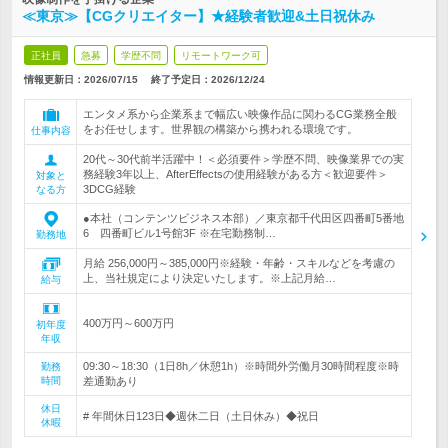
≪東京≫【CGクリエイター】★経験者歓迎&土日祝休み
正社員
急募
学歴不問
リモートワーク可
情報更新日：2026/07/15
終了予定日：
2026/12/24
エンタメ系から企業系まで幅広い映像作品に関わるCG業務全般
をお任せします。世界観の構築から携われる環境です。
仕事内容
20代～30代前半活躍中！＜必須要件＞学歴不問、映像業界での実
務経験3年以上、AfterEffectsの使用経験がある方＜歓迎要件＞
対象と
3DCG経験
なる方
●本社（コンテンツビジネス本部）／東京都千代田区四番町5番地
6 四番町ビル1号館3F ※在宅勤務制…
勤務地
月給 256,000円～385,000円※経験・年齢・スキルなどを考慮の
上、当社規定により決定いたします。※上記月給…
給与
400万円～600万円
初年度
年収
09:30～18:30（1日8h／休憩1h）※時間外労働月30時間程度※時
勤務
時間
差通勤あり
休日
# 年間休日123日◆週休二日（土日休み）◆祝日
休暇