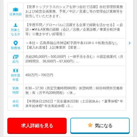
【世界トップクラスのシェアを持つ会社で活躍】自社管理部業務
および経営企画業務、予実／中計／見通し等の管理会計業務等を
仕事内容
担当していただきます。
【学歴不問／グローバルに活躍する企業で経験を活かせる】＜必
須＞■M＆A実務の経験（会計／法務／企業診断／事業分析評価
対象と
等）☆働きやすい好環境！
なる方
＜本社＞ 広島県福山市神辺町字西中条1118-1 ※転勤当面なし
【雇入れ直後】上記事業所 【変更…
勤務地
月給285,000円～500,000円（一律手当を含む）※固定残業代（月
20時間分、38,600円～67,600円）…
給与
450万円～700万円
初年度
年収
8:30～17:30（所定労働時間8時間）休憩時間：60分時間外労働有
勤務
時間
無：有（月平均20時間程）＜休…
【年間休日125日】* 完全週休2日制（土日祝休み）* 夏季休暇* 年
休日
休暇
末年始休暇* 年次有給休暇（1…
求人詳細を見る
気になる