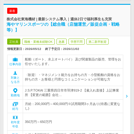
新着
株式会社東海機材 | 最新システム導入｜週休2日で福利厚生も充実
海やマリンスポーツの【総合職（店舗運営／販促企画・戦略
等）】
正社員
職種・業種未経験OK
急募
学歴不問
第二新卒歓迎
情報更新日：2026/05/12
終了予定日：
2026/11/02
船舶（ボート、水上オートバイ） 及び関連製品の販売、管理をお
任せいたします。
仕事内容
〈歓迎〉・マネジメント能力をお持ちの方・小型船舶の資格をお
対象と
持ちの方・お客様と円滑なコミュニケーションが可能な方
なる方
J.S.P.TOKAI 三重県四日市市羽津919-2 【雇入れ直後】上記事業
所 【変更の範囲】会社…
勤務地
月給：200,000円～400,000円※試用期間3ヶ月あり(待遇に変更な
し)
給与
350万円～650万円
初年度
年収