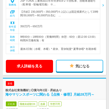
JSP TOKAI 三重県四日市市羽津919-2 ※自転車、自動車通勤可
（駐車場・駐輪場完備） ※…
勤務地
【月給】230,000円～350,000円※上記には固定残業代として20時
間/30,000円～80,000円分含む …
給与
350万円～650万円
初年度
年収
9時00分～18時00分（実働8時間）休憩：60分（昼12:00-13:00）
勤務
時間
時間外労働有無：有
休日
週休2日制（水曜、木曜）* 産休、育休制度* 夏季休暇* 冬期休暇
休暇
求人詳細を見る
気になる
新着
株式会社東海機材 | ◎賞与年2回・昇給あり
海やマリンスポーツに関わる【点検・修理】月給28万円～
正社員
職種未経験OK
急募
学歴不問