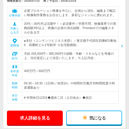
情報更新日：2026/07/15
終了予定日：
2026/12/24
企業プロモーション映像を中心に、企画から演出、編集まで幅広
い映像制作業務をお任せします。多彩なジャンルに携われます。
仕事内容
20代～30代半ば活躍中！＜必須要件＞学歴不問、映像業界での実
務経験3年以上、映像の企画や演出経験、Premiereでの編集スキ
対象と
ルがある方
なる方
●本社（コンテンツビジネス本部）／東京都千代田区四番町5番地
6 四番町ビル1号館3F ※在宅勤務制…
勤務地
月給 256,000円～385,000円※経験・年齢・スキルなどを考慮の
上、当社規定により決定いたします。※上記月給…
給与
400万円～600万円
初年度
年収
09:30～18:30（1日8h／休憩1h）※時間外労働月30時間程度※時
勤務
時間
差通勤あり
休日
# 年間休日123日◆週休二日（土日休み）◆祝日
休暇
求人詳細を見る
気になる