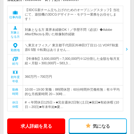
【3DCG新チーム立ち上げのためのオープニングスタッフ】当社
にて、遊技機の3DCGデザイナー・モデラー業務をお任せしま
仕事内容
す！
対象となる方 業界未経験OK！／学歴不問《必須》◆Adobe
対象と
AfterEffectsを用いた映像制作経験
なる方
＼東京オフィス／ 東京都千代田区外神田3丁目11‐11 VORT秋葉
原6 5階 ※転勤はありません…
勤務地
【年俸制】3,600,000円～7,000,000円※12分割した金額を毎月支
給＜月額＞300,000円～583,3…
給与
360万円～700万円
初年度
年収
10:00～19:00 実働：8時間休憩：60分時間外労働有無：有※平均
勤務
時間
的な月残業時間 20～30時…
# ＜年間休日125日＞■完全週休2日制 (土日)■祝日■有給休暇 (10
休日
休暇
日～20日)■年末年始■夏…
求人詳細を見る
気になる