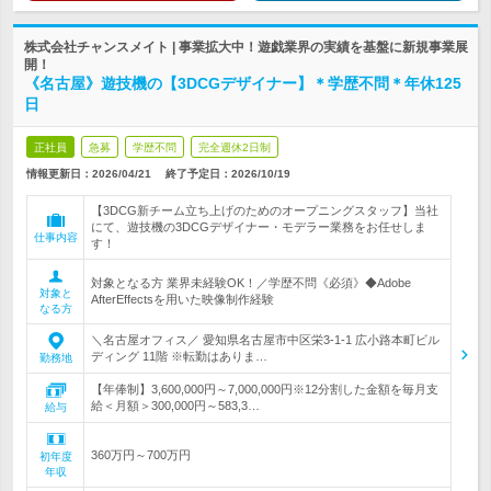
株式会社チャンスメイト | 事業拡大中！遊戯業界の実績を基盤に新規事業展
開！
《名古屋》遊技機の【3DCGデザイナー】＊学歴不問＊年休125
日
正社員
急募
学歴不問
完全週休2日制
情報更新日：2026/04/21
終了予定日：
2026/10/19
【3DCG新チーム立ち上げのためのオープニングスタッフ】当社
にて、遊技機の3DCGデザイナー・モデラー業務をお任せしま
仕事内容
す！
対象となる方 業界未経験OK！／学歴不問《必須》◆Adobe
対象と
AfterEffectsを用いた映像制作経験
なる方
＼名古屋オフィス／ 愛知県名古屋市中区栄3-1-1 広小路本町ビル
ディング 11階 ※転勤はありま…
勤務地
【年俸制】3,600,000円～7,000,000円※12分割した金額を毎月支
給＜月額＞300,000円～583,3…
給与
360万円～700万円
初年度
年収