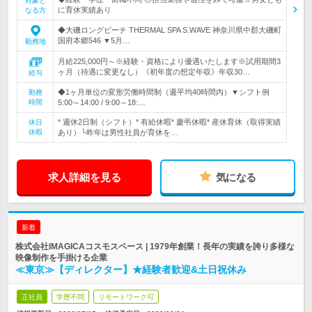
対象と
に育休実績あり
なる方
◆大磯ロングビーチ THERMAL SPA S.WAVE 神奈川県中郡大磯町
国府本郷546 ▼5月…
勤務地
月給225,000円～※経験・資格により優遇いたします※試用期間3
ヶ月（待遇に変更なし）《初年度の想定年収》年収30…
給与
◆1ヶ月単位の変形労働時間制（週平均40時間内）▼シフト例
勤務
時間
5:00～14:00 / 9:00～18:…
* 週休2日制（シフト）* 有給休暇* 慶弔休暇* 産休育休（取得実績
休日
休暇
あり）└昨年は男性社員が育休を…
求人詳細を見る
気になる
新着
株式会社IMAGICAコスモスペース | 1979年創業！長年の実績を誇り多様な
映像制作を手掛ける企業
≪東京≫【ディレクター】★経験者歓迎&土日祝休み
正社員
学歴不問
リモートワーク可