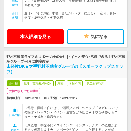
シフト制9時00分～18時00分（実働8時間）休憩：60分時間外労
勤務
時間
働有無：無
週休2日制（水曜、木曜、当社カレンダーによる）・産休、育休
休日
休暇
制度・夏季休暇・冬期休暇
求人詳細を見る
気になる
野村不動産ライフ＆スポーツ株式会社 | <ずっと安心×活躍できる！野村不動
産グループ>4月に制度改定
未経験OK★大手野村不動産グループの【スポーツクラブスタッ
フ】
正社員
職種・業種未経験OK
急募
学歴不問
第二新卒歓迎
女性のおしごと掲載中
情報更新日：2026/07/17
終了予定日：
2026/09/17
＼得意・興味に合わせてご活躍／スポーツクラブ「メガロス」で
の接客・レッスン・イベント運営などを担当★丁寧な研修からス
仕事内容
タート★賞与・退職金あり
＼未経験・学歴不問／スイミング・インストラクターの経験があ
る方を優遇します★「スポーツが好き」「人と接することが好
対象と