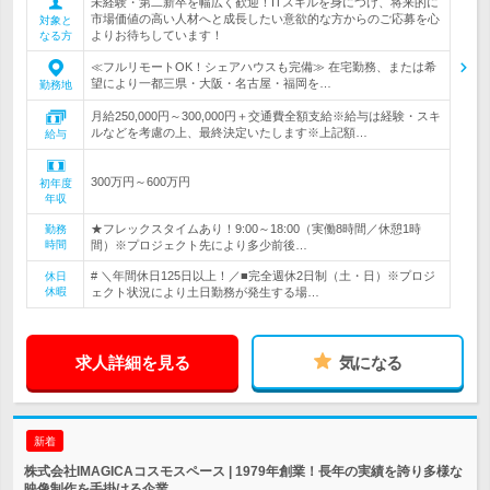
未経験・第二新卒を幅広く歓迎！ITスキルを身につけ、将来的に
市場価値の高い人材へと成長したい意欲的な方からのご応募を心
対象と
よりお待ちしています！
なる方
≪フルリモートOK！シェアハウスも完備≫ 在宅勤務、または希
望により一都三県・大阪・名古屋・福岡を…
勤務地
月給250,000円～300,000円＋交通費全額支給※給与は経験・スキ
ルなどを考慮の上、最終決定いたします※上記額…
給与
300万円～600万円
初年度
年収
★フレックスタイムあり！9:00～18:00（実働8時間／休憩1時
勤務
時間
間）※プロジェクト先により多少前後…
# ＼年間休日125日以上！／■完全週休2日制（土・日）※プロジ
休日
休暇
ェクト状況により土日勤務が発生する場…
求人詳細を見る
気になる
新着
株式会社IMAGICAコスモスペース | 1979年創業！長年の実績を誇り多様な
映像制作を手掛ける企業