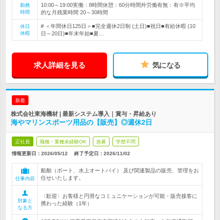
10:00～19:00実働：8時間休憩：60分時間外労働有無：有※平均
勤務
時間
的な月残業時間 20～30時間
# ＜年間休日125日＞■完全週休2日制 (土日)■祝日■有給休暇 (10
休日
休暇
日～20日)■年末年始■夏…
求人詳細を見る
気になる
新着
株式会社東海機材 | 最新システム導入｜賞与・昇給あり
海やマリンスポーツ用品の【販売】◎週休2日
正社員
職種・業種未経験OK
急募
学歴不問
情報更新日：2026/05/12
終了予定日：
2026/11/02
船舶（ボート、水上オートバイ） 及び関連製品の販売、管理をお
任せいたします。
仕事内容
〈歓迎〉お客様と円滑なコミュニケーションが可能・販売接客に
対象と
携わった経験（1年）
なる方