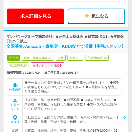
求人詳細を見る
気になる
マンパワーグループ株式会社 | ★完全土日祝休み ★残業ほぼなし ★年間休
日125日以上
全国募集♪Amazon・資生堂・KDDIなどで活躍【事務スタッフ】
正社員
職種・業種未経験OK
急募
転勤なし
完全週休2日制
第二新卒歓迎
女性のおしごと掲載中
情報更新日：2026/07/24
終了予定日：
2026/08/27
◆データ入力や資料作成などの一般事務をお任せします！ ◆感謝
の言葉をもらえる”やりがい”がたくさん！◆未経験の方を想定し
仕事内容
た研修もご用意♪
【未経験・第二新卒歓迎】◆学歴不問 ◆34歳以下の方（※）◆
未経験・異業種から転職した先輩も多数！ ◆20・30代の女性が
対象と
中心に活躍しています
なる方
《転勤なし！全国エリア限定採用♪*》 ★東京・神奈川・埼玉・千
葉・茨城・群馬・宮城・青森・秋田・岩…
勤務地
◇東京、神奈川、埼玉、千葉、茨城、群馬月給18万8,000円～21