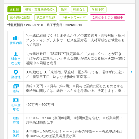
正社員
職種・業種未経験OK
急募
転勤なし
学歴不問
完全週休2日制
第二新卒歓迎
リモートワーク可
女性のおしごと掲載中
情報更新日：2026/07/10
終了予定日：
2026/09/10
＼一緒に組織づくりしませんか？／◎書類選考・面接対応・採用
ブランディング、人材サービス企業対応・人材育成など裁量をも
仕事内容
って活躍♪
＼未経験歓迎！“35歳以下”限定募集／ 「人前に立つことが好き」
「誰かの役に立ちたい」そんな想いが強みになる採用★20～30代
対象と
活躍中＆同期と成長
なる方
★転勤なし ★「東新宿」駅直結！雨が降っても、濡れずに出社♪
／「新宿三丁目」駅より徒歩6分 東京都…
勤務地
月給30万円～＋賞与（年2回）※賞与は業績に応じたものとする
※給与に関しては、経験・スキルを考慮の上、決定します。※…
給与
420万円～600万円
初年度
年収
10：00～19：00（実働8時間、1時間休憩を含む）※残業時間：
勤務
時間
月平均15時間以下
★年間休日MAX145日！～～～Jstyleの特徴～～～有給申請承諾
休日
休暇
率100％のため従業員満足度が高…