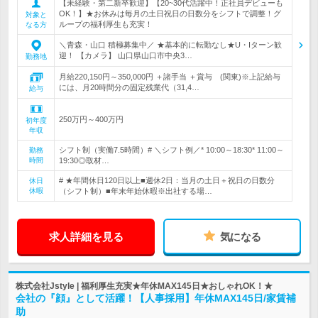
【未経験・第二新卒歓迎】【20~30代活躍中！正社員デビューも
OK！】★お休みは毎月の土日祝日の日数分をシフトで調整！グ
対象と
ループの福利厚生も充実！
なる方
＼青森・山口 積極募集中／ ★基本的に転勤なし★U・Iターン歓
迎！ 【カメラ】 山口県山口市中央3…
勤務地
月給220,150円～350,000円 ＋諸手当 ＋賞与 (関東)※上記給与
には、月20時間分の固定残業代（31,4…
給与
250万円～400万円
初年度
年収
シフト制（実働7.5時間）# ＼シフト例／* 10:00～18:30* 11:00～
勤務
時間
19:30◎取材…
# ★年間休日120日以上■週休2日：当月の土日＋祝日の日数分
休日
休暇
（シフト制）■年末年始休暇※出社する場…
求人詳細を見る
気になる
株式会社Jstyle | 福利厚生充実★年休MAX145日★おしゃれOK！★
会社の『顔』として活躍！【人事採用】年休MAX145日/家賃補
助