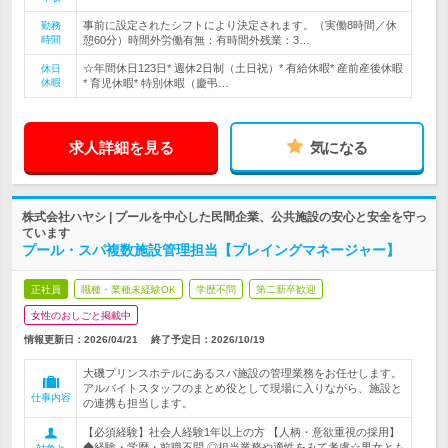
事前に設定されたシフトにより決定されます。（実働8時間／休
勤務
時間
憩60分）時間外労働有無：有時間外残業：3…
☆年間休日123日* 週休2日制（土日祝）* 有給休暇* 産前産後休暇
休日
休暇
* 育児休暇* 特別休暇（慶弔…
求人詳細を見る
気になる
株式会社ハヤシ | プールを中心した民間企業、公共施設の安心と安全を守っ
ています
プール・スパ複数施設管理担当【プレイングマネージャー】
正社員
職種・業種未経験OK
学歴不問
第二新卒歓迎
女性のおしごと掲載中
情報更新日：2026/04/21
終了予定日：
2026/10/19
大磯プリンスホテルにあるスパ施設の管理業務をお任せします。
アルバイトスタッフのまとめ役として現場に入りながら、施設と
仕事内容
の連携も担当します。
【必須経験】社会人経験1年以上の方 【人柄・意欲重視の採用】
◆経験・学歴・前職不問 ◎担当業務や適性をみて考慮☆男女とも