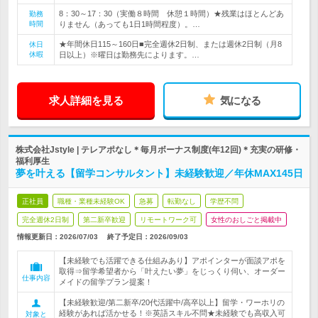
8：30～17：30（実働８時間 休憩１時間）★残業はほとんどあ
勤務
時間
りません（あっても1日1時間程度）。…
★年間休日115～160日■完全週休2日制、または週休2日制（月8
休日
休暇
日以上）※曜日は勤務先によります。…
求人詳細を見る
気になる
株式会社Jstyle | テレアポなし＊毎月ボーナス制度(年12回)＊充実の研修・
福利厚生
夢を叶える【留学コンサルタント】未経験歓迎／年休MAX145日
正社員
職種・業種未経験OK
急募
転勤なし
学歴不問
完全週休2日制
第二新卒歓迎
リモートワーク可
女性のおしごと掲載中
情報更新日：2026/07/03
終了予定日：
2026/09/03
【未経験でも活躍できる仕組みあり】アポインターが面談アポを
取得⇒留学希望者から「叶えたい夢」をじっくり伺い、オーダー
仕事内容
メイドの留学プラン提案！
【未経験歓迎/第二新卒/20代活躍中/高卒以上】留学・ワーホリの
経験があれば活かせる！※英語スキル不問★未経験でも高収入可
対象と