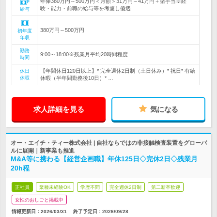
年俸380万円～500万円＜月額＞31万円～41万円＋諸手当※経
験・能力・前職の給与等を考慮し優遇
給与
380万円～500万円
初年度
年収
勤務
9:00～18:00※残業月平均20時間程度
時間
【年間休日120日以上】* 完全週休2日制（土日休み）* 祝日* 有給
休日
休暇
休暇（半年間勤務後10日）* …
求人詳細を見る
気になる
オー・エイチ・ティー株式会社 | 自社ならではの非接触検査装置をグローバ
ルに展開｜新事業も推進
M&A等に携わる【経営企画職】年休125日◇完休2日◇残業月
20h程
正社員
業種未経験OK
学歴不問
完全週休2日制
第二新卒歓迎
女性のおしごと掲載中
情報更新日：2026/03/31
終了予定日：
2026/09/28