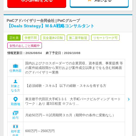
PwCアドバイザリー合同会社 | PwCグループ
【Deals Strategy】M＆A戦略コンサルタント
正社員
学歴不問
完全週休2日制
第二新卒歓迎
リモートワーク可
女性のおしごと掲載中
情報更新日：2026/08/04
終了予定日：
2026/10/08
国内およびクロスボーダーでの企業買収、資本提携、事業提携 等
の案件組成段階から実行および案件成立以降までをも含む戦略面
仕事内容
のアドバイザリー業務
【必須経験・スキル】 以下の経験・スキルを有する方
対象と
なる方
東京都千代田区大手町1-1-1 大手町パークビルディング モート
ワーク：あり 週3日程度 ※フルリ…
勤務地
月給50万円～※試用期間３カ月（期間中の条件に変動なし）
給与
600万円～2500万円
初年度
年収