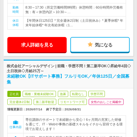
8:30～17:30（所定労働時間8時間）休憩時間：60分時間外労働有
勤務
時間
無：有＜休憩内訳＞10:30～…
【年間休日125日】* 完全週休2日制（土日祝休み）* 夏季休暇* 年
休日
休暇
末年始休暇* 年次有給休暇（1…
求人詳細を見る
気になる
株式会社アーシャルデザイン | 前職・学歴不問！第二新卒OK◇昇給年4回◇
土日祝休◇月給25万～
未経験OK【ITサポート事務】フルリモOK／年休125日／全国募
集
正社員
職種・業種未経験OK
急募
転勤なし
学歴不問
完全週休2日制
第二新卒歓迎
リモートワーク可
女性のおしごと掲載中
情報更新日：2026/07/14
終了予定日：
2026/08/31
専任講師のサポートで未経験から安心！6ヶ月間の充実した研修
を通じて、IT・Webや事務の基礎スキルをイチから習得できる環
仕事内容
境でお迎えします！