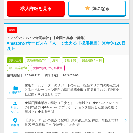
求人詳細を見る
気になる
新着
アマゾンジャパン合同会社 | 【全国の拠点で募集】
Amazonのサービスを「人」で支える【採用担当】※年休120日
以上
契約社員
業種未経験OK
急募
学歴不問
完全週休2日制
第二新卒歓迎
女性のおしごと掲載中
情報更新日：2026/07/31
終了予定日：
2026/09/03
採用チームリーダーのサポートのもと、担当エリア内の拠点にお
けるオペレーション部門の採用業務全般（直接雇用および派遣会
仕事内容
社経由）をお任せします
◆採用関連業務の経験（目安として2年以上） ◆ビジネスレベル
の日本語力 ◆Microsoftアプリケーションを使用した業務経験（1
対象と
年以上）◆学歴不問
なる方
【以下いずれかの拠点に配属】 東京都江東区 神奈川県横浜市都
筑区 千葉県松戸市 茨城県つくば市 新…
勤務地