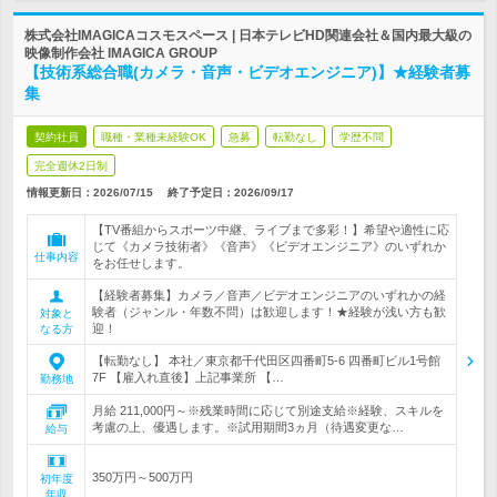
株式会社IMAGICAコスモスペース | 日本テレビHD関連会社＆国内最大級の
映像制作会社 IMAGICA GROUP
【技術系総合職(カメラ・音声・ビデオエンジニア)】★経験者募
集
契約社員
職種・業種未経験OK
急募
転勤なし
学歴不問
完全週休2日制
情報更新日：2026/07/15
終了予定日：
2026/09/17
【TV番組からスポーツ中継、ライブまで多彩！】希望や適性に応
じて《カメラ技術者》《音声》《ビデオエンジニア》のいずれか
仕事内容
をお任せします。
【経験者募集】カメラ／音声／ビデオエンジニアのいずれかの経
験者（ジャンル・年数不問）は歓迎します！★経験が浅い方も歓
対象と
迎！
なる方
【転勤なし】 本社／東京都千代田区四番町5-6 四番町ビル1号館
7F 【雇入れ直後】上記事業所 【…
勤務地
月給 211,000円～※残業時間に応じて別途支給※経験、スキルを
考慮の上、優遇します。※試用期間3ヵ月（待遇変更な…
給与
350万円～500万円
初年度
年収