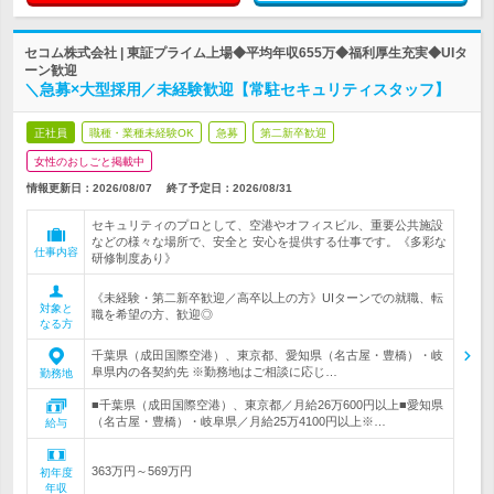
セコム株式会社 | 東証プライム上場◆平均年収655万◆福利厚生充実◆UIタ
ーン歓迎
＼急募×大型採用／未経験歓迎【常駐セキュリティスタッフ】
正社員
職種・業種未経験OK
急募
第二新卒歓迎
女性のおしごと掲載中
情報更新日：2026/08/07
終了予定日：
2026/08/31
セキュリティのプロとして、空港やオフィスビル、重要公共施設
などの様々な場所で、安全と 安心を提供する仕事です。《多彩な
仕事内容
研修制度あり》
《未経験・第二新卒歓迎／高卒以上の方》UIターンでの就職、転
対象と
職を希望の方、歓迎◎
なる方
千葉県（成田国際空港）、東京都、愛知県（名古屋・豊橋）・岐
阜県内の各契約先 ※勤務地はご相談に応じ…
勤務地
■千葉県（成田国際空港）、東京都／月給26万600円以上■愛知県
（名古屋・豊橋）・岐阜県／月給25万4100円以上※…
給与
363万円～569万円
初年度
年収