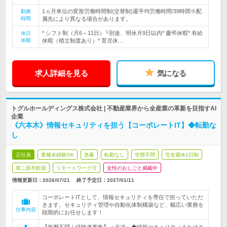
1ヵ月単位の変形労働時間制(交替制)週平均労働時間/39時間※配
勤務
時間
属先により異なる場合があります。
* シフト制（月6～11日）└別途、明休月9日以内* 慶弔休暇* 有給
休日
休暇
休暇（積立制度あり）* 育児休…
求人詳細を見る
気になる
トグルホールディングス株式会社 | 不動産業界から全産業の革新を目指すAI
企業
《六本木》情報セキュリティを担う【コーポレートIT】◆転勤な
し
正社員
業種未経験OK
急募
転勤なし
学歴不問
完全週休2日制
第二新卒歓迎
リモートワーク可
女性のおしごと掲載中
情報更新日：2026/07/21
終了予定日：
2027/01/11
コーポレートITとして、情報セキュリティを専任で担っていただ
きます。セキュリティ管理や自動化体制構築など、幅広い業務を
仕事内容
段階的にお任せします！
【学歴不問｜経験者募集】＜必須＞◆情報セキュリティまたはク