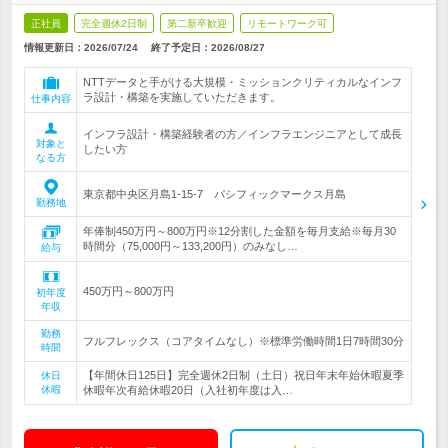
正社員
完全週休2日制
第二新卒歓迎
リモートワーク可
情報更新日：2026/07/24
終了予定日：
2026/08/27
NTTデータと手がける大規模・ミッションクリティカルなインフ
ラ設計・構築を実施していただきます。
仕事内容
インフラ設計・構築経験者の方／インフラエンジニアとして成長
対象と
したい方
なる方
東京都中央区月島1-15-7 パシフィックマークス月島
勤務地
年俸制450万円～800万円※12分割した金額を毎月支給※毎月30
時間分（75,000円～133,200円）のみなし…
給与
450万円～800万円
初年度
年収
勤務
フルフレックス（コアタイムなし）※標準労働時間1日7時間30分
時間
【年間休日125日】完全週休2日制（土日）祝日年末年始休暇夏季
休日
休暇
休暇年次有給休暇20日（入社初年度は入…