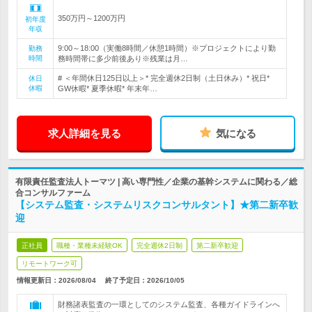
350万円～1200万円
初年度
年収
9:00～18:00（実働8時間／休憩1時間）※プロジェクトにより勤
勤務
時間
務時間帯に多少前後あり※残業は月…
# ＜年間休日125日以上＞* 完全週休2日制（土日休み）* 祝日*
休日
休暇
GW休暇* 夏季休暇* 年末年…
求人詳細を見る
気になる
有限責任監査法人トーマツ | 高い専門性／企業の基幹システムに関わる／総
合コンサルファーム
【システム監査・システムリスクコンサルタント】★第二新卒歓
迎
正社員
職種・業種未経験OK
完全週休2日制
第二新卒歓迎
リモートワーク可
情報更新日：2026/08/04
終了予定日：
2026/10/05
財務諸表監査の一環としてのシステム監査、各種ガイドラインへ