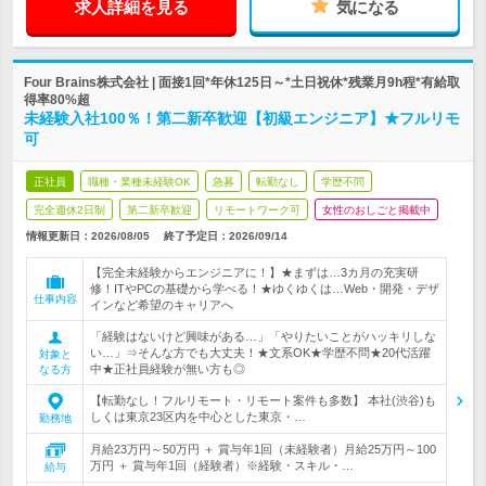
求人詳細を見る
気になる
Four Brains株式会社 | 面接1回*年休125日～*土日祝休*残業月9h程*有給取
得率80%超
未経験入社100％！第二新卒歓迎【初級エンジニア】★フルリモ
可
正社員
職種・業種未経験OK
急募
転勤なし
学歴不問
完全週休2日制
第二新卒歓迎
リモートワーク可
女性のおしごと掲載中
情報更新日：2026/08/05
終了予定日：
2026/09/14
【完全未経験からエンジニアに！】★まずは…3カ月の充実研
修！ITやPCの基礎から学べる！★ゆくゆくは…Web・開発・デザ
仕事内容
インなど希望のキャリアへ
「経験はないけど興味がある…」「やりたいことがハッキリしな
い…」⇒そんな方でも大丈夫！★文系OK★学歴不問★20代活躍
対象と
中★正社員経験が無い方も◎
なる方
【転勤なし！フルリモート・リモート案件も多数】 本社(渋谷)も
しくは東京23区内を中心とした東京・…
勤務地
月給23万円～50万円 ＋ 賞与年1回（未経験者）月給25万円～100
万円 ＋ 賞与年1回（経験者）※経験・スキル・…
給与