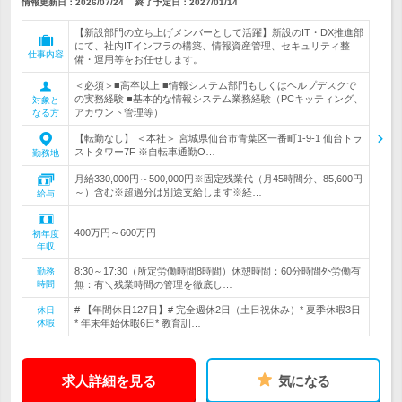
情報更新日：2026/07/24
終了予定日：
2027/01/14
【新設部門の立ち上げメンバーとして活躍】新設のIT・DX推進部
にて、社内ITインフラの構築、情報資産管理、セキュリティ整
仕事内容
備・運用等をお任せします。
＜必須＞■高卒以上 ■情報システム部門もしくはヘルプデスクで
の実務経験 ■基本的な情報システム業務経験（PCキッティング、
対象と
アカウント管理等）
なる方
【転勤なし】 ＜本社＞ 宮城県仙台市青葉区一番町1-9-1 仙台トラ
ストタワー7F ※自転車通勤O…
勤務地
月給330,000円～500,000円※固定残業代（月45時間分、85,600円
～）含む※超過分は別途支給します※経…
給与
400万円～600万円
初年度
年収
8:30～17:30（所定労働時間8時間）休憩時間：60分時間外労働有
勤務
時間
無：有＼残業時間の管理を徹底し…
# 【年間休日127日】# 完全週休2日（土日祝休み）* 夏季休暇3日
休日
休暇
* 年末年始休暇6日* 教育訓…
求人詳細を見る
気になる