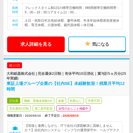
フレックスタイム制1日の標準労働時間：8時間標準労働時間帯：
勤務
時間
9：00～18：00コアタイム11：00…
土日・祝祭日年次有給休暇、慶弔休暇、年末年始休暇産前産後休
休日
休暇
暇、育児休暇、介護休暇、裁判員休暇＜休日補…
求人詳細を見る
気になる
残り1日
大和紙器株式会社 | 完全週休2日制｜有休平均10日消化｜賞与計5ヵ月分(25
年実績)
東証上場グループ企業の【社内SE】未経験歓迎！残業月平均12
時間
正社員
職種・業種未経験OK
急募
転勤なし
学歴不問
完全週休2日制
第二新卒歓迎
女性のおしごと掲載中
情報更新日：2026/06/16
終了予定日：
2026/08/10
【現場と連携しながら、ITで会社の課題解決に貢献しません
か？】自社内のシステム・インフラの運用保守や、ヘルプデスク
仕事内容