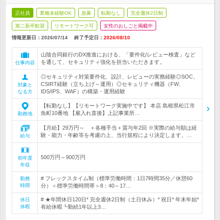
正社員
業種未経験OK
急募
転勤なし
完全週休2日制
第二新卒歓迎
リモートワーク可
女性のおしごと掲載中
情報更新日：2026/07/14
終了予定日：
2026/08/10
山陰合同銀行のDX推進における、「要件化/レビュー検査」など
を通して、セキュリティ強化を担当いただきます。
仕事内容
◎セキュリティ対策要件化、設計、レビューの実務経験◎SOC、
CSIRT経験（立ち上げ～運用）◎セキュリティ機器（FW、
対象と
IDS/IPS、WAF）の構築・運用経験
なる方
【転勤なし】【リモートワーク実施中です】 本店 島根県松江市
魚町10番地 【雇入れ直後】上記事業所…
勤務地
【月給】29万円～ ＋各種手当＋賞与年2回 ※実際の給与額は経
験・能力・年齢等を考慮の上、当行規程により決定します。…
給与
500万円～900万円
初年度
年収
# フレックスタイム制（標準労働時間：1日7時間35分／休憩60
勤務
時間
分）＜標準労働時間帯＞8：40～17…
# ★年間休日120日* 完全週休2日制（土日休み）* 祝日* 年末年始*
休日
休暇
有給休暇┗勤続1年以上3…