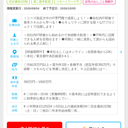
完全週休2日制
第二新卒歓迎
リモートワーク可
女性のおしごと掲載中
情報更新日：2026/08/04
終了予定日：
2026/10/05
＜ニーズ急拡大中のIT専門職で成長しよう！＞◆自社内IT研修で
基本スキルから学べる！◆セキュリティに関する様々なITプロジ
仕事内容
ェクトで活躍します！
＜自社内IT研修から始めるので未経験大歓迎！＞◆IT時代に活躍
できる人材を目指せます！◆同期と一緒に成長して誰からも認め
対象と
られる希少人材に！
なる方
【研修期間中】 ◆本社もしくはオンライン（全国各地からOK）
◇本社／東京都中央区銀座3-4-1…
勤務地
◇月給25万円以上＋賞与年2回＋各種手当（想定年収350万円）※
経験・スキルなどを考慮し決定します。※上記金額には一…
給与
350万円～1000万円
初年度
年収
# ◇10:00～19:00（実働8時間）※基本的には定時退社できるよう
勤務
時間
に効率的な働き方を推進してい…
# ☆年間休日125日# ☆5日以上の連続休暇OK◇完全週休2日制
休日
休暇
（土・日）◇祝日◇年末年始休暇◇有…