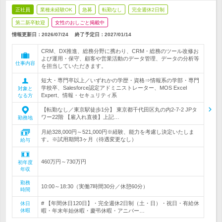
正社員
業種未経験OK
急募
転勤なし
完全週休2日制
第二新卒歓迎
女性のおしごと掲載中
情報更新日：2026/07/24
終了予定日：
2027/01/14
CRM、DX推進、総務分野に携わり、CRM・総務のツール改修お
よび運用・保守、顧客や営業活動のデータ管理、データの分析等
仕事内容
を担当していただきます。
短大・専門卒以上／いずれかの学歴・資格⇒情報系の学部・専門
学校卒、Salesforce認定アドミニストレーター、MOS Excel
対象と
Expert、情報・セキュリティ系
なる方
【転勤なし／東京駅徒歩1分】 東京都千代田区丸の内2-7-2 JPタ
ワー22階 【雇入れ直後】上記…
勤務地
月給328,000円～521,000円※経験、能力を考慮し決定いたしま
す。※試用期間3ヶ月（待遇変更なし）
給与
460万円～730万円
初年度
年収
勤務
10:00～18:30（実働7時間30分／休憩60分）
時間
# 【年間休日120日】・完全週休2日制（土・日）・祝日・有給休
休日
休暇
暇・年末年始休暇・慶弔休暇・アニバー…