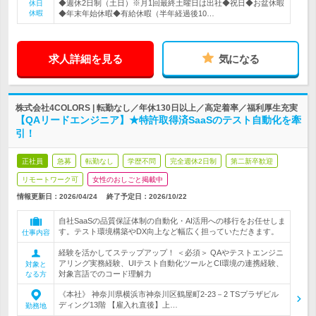
◆週休2日制（土日）※月1回最終土曜日は出社◆祝日◆お盆休暇
休日
休暇
◆年末年始休暇◆有給休暇（半年経過後10…
求人詳細を見る
気になる
株式会社4COLORS | 転勤なし／年休130日以上／高定着率／福利厚生充実
【QAリードエンジニア】★特許取得済SaaSのテスト自動化を牽
引！
正社員
急募
転勤なし
学歴不問
完全週休2日制
第二新卒歓迎
リモートワーク可
女性のおしごと掲載中
情報更新日：2026/04/24
終了予定日：
2026/10/22
自社SaaSの品質保証体制の自動化・AI活用への移行をお任せしま
す。テスト環境構築やDX向上など幅広く担っていただきます。
仕事内容
経験を活かしてステップアップ！ ＜必須＞ QAやテストエンジニ
アリング実務経験、UIテスト自動化ツールとCI環境の連携経験、
対象と
対象言語でのコード理解力
なる方
《本社》 神奈川県横浜市神奈川区鶴屋町2-23－2 TSプラザビル
ディング13階 【雇入れ直後】上…
勤務地