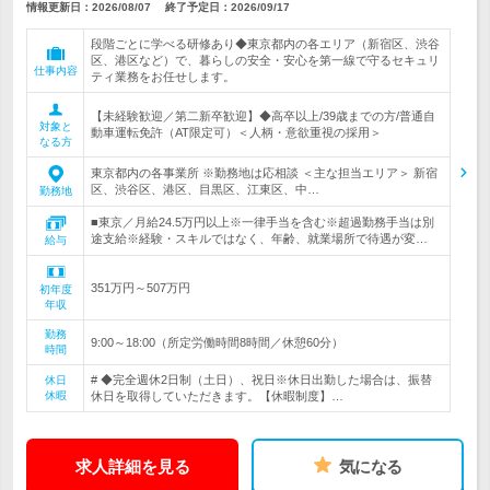
情報更新日：2026/08/07
終了予定日：
2026/09/17
段階ごとに学べる研修あり◆東京都内の各エリア（新宿区、渋谷
区、港区など）で、暮らしの安全・安心を第一線で守るセキュリ
仕事内容
ティ業務をお任せします。
【未経験歓迎／第二新卒歓迎】◆高卒以上/39歳までの方/普通自
対象と
動車運転免許（AT限定可）＜人柄・意欲重視の採用＞
なる方
東京都内の各事業所 ※勤務地は応相談 ＜主な担当エリア＞ 新宿
区、渋谷区、港区、目黒区、江東区、中…
勤務地
■東京／月給24.5万円以上※一律手当を含む※超過勤務手当は別
途支給※経験・スキルではなく、年齢、就業場所で待遇が変…
給与
351万円～507万円
初年度
年収
勤務
9:00～18:00（所定労働時間8時間／休憩60分）
時間
# ◆完全週休2日制（土日）、祝日※休日出勤した場合は、振替
休日
休暇
休日を取得していただきます。【休暇制度】…
求人詳細を見る
気になる