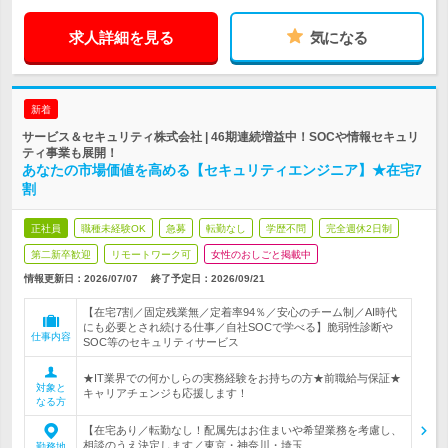
求人詳細を見る
気になる
新着
サービス＆セキュリティ株式会社 | 46期連続増益中！SOCや情報セキュリ
ティ事業も展開！
あなたの市場価値を高める【セキュリティエンジニア】★在宅7
割
正社員
職種未経験OK
急募
転勤なし
学歴不問
完全週休2日制
第二新卒歓迎
リモートワーク可
女性のおしごと掲載中
情報更新日：2026/07/07
終了予定日：
2026/09/21
【在宅7割／固定残業無／定着率94％／安心のチーム制／AI時代
にも必要とされ続ける仕事／自社SOCで学べる】脆弱性診断や
仕事内容
SOC等のセキュリティサービス
★IT業界での何かしらの実務経験をお持ちの方★前職給与保証★
対象と
キャリアチェンジも応援します！
なる方
【在宅あり／転勤なし！配属先はお住まいや希望業務を考慮し、
相談のうえ決定します／東京・神奈川・埼玉…
勤務地