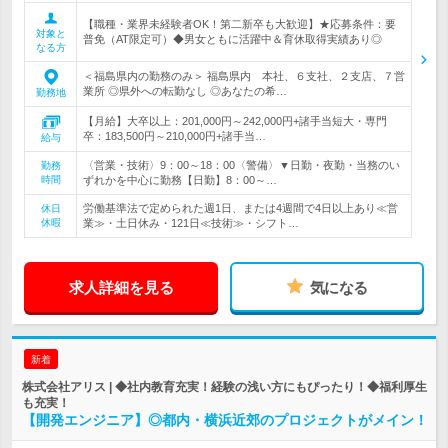
【職種・業界未経験者OK！第二新卒も大歓迎】★応募条件：要
対象と
普免（AT限定可）◆男女ともに活躍中＆育休取得実績あり◎
なる方
＜福島県内の勤務のみ＞ 福島県内 本社、６支社、２支店、７営
業所 ◎県外への転勤なし ◎あなたの希…
勤務地
【月給】大卒以上：201,000円～242,000円+諸手当短大・専門
卒：183,500円～210,000円+諸手当…
給与
〈営業・技術〉9：00～18：00〈警備〉▼日勤・夜勤・当務のい
勤務
時間
ずれかを中心に勤務【日勤】8：00～…
労働基準法で定められた週1日、または4週間で4日以上あり≪営
休日
休暇
業≫・土日休み・121日≪技術≫・シフト…
求人詳細を見る
気になる
新着
株式会社アリス | ◆社内教育充実！経験の浅い方にもぴったり！◆福利厚生
も充実！
【開発エンジニア】◎都内・横浜近郊のプロジェクトがメイン！