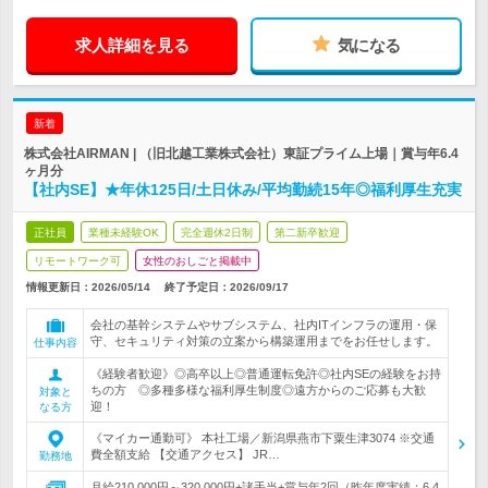
求人詳細を見る
気になる
新着
株式会社AIRMAN | （旧北越工業株式会社）東証プライム上場｜賞与年6.4
ヶ月分
【社内SE】★年休125日/土日休み/平均勤続15年◎福利厚生充実
正社員
業種未経験OK
完全週休2日制
第二新卒歓迎
リモートワーク可
女性のおしごと掲載中
情報更新日：2026/05/14
終了予定日：
2026/09/17
会社の基幹システムやサブシステム、社内ITインフラの運用・保
守、セキュリティ対策の立案から構築運用までをお任せします。
仕事内容
《経験者歓迎》◎高卒以上◎普通運転免許◎社内SEの経験をお持
ちの方 ◎多種多様な福利厚生制度◎遠方からのご応募も大歓
対象と
迎！
なる方
《マイカー通勤可》 本社工場／新潟県燕市下粟生津3074 ※交通
費全額支給 【交通アクセス】 JR…
勤務地
月給210,000円～320,000円+諸手当+賞与年2回（昨年度実績：6.4