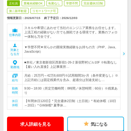
正社員
業種未経験OK
転勤なし
学歴不問
完全週休2日制
第二新卒歓迎
リモートワーク可
情報更新日：2026/07/15
終了予定日：
2026/12/03
スキルや希望にあわせて当社のエンジニア業務をお任せします。
上流工程の経験がない方でも挑戦できる環境です。業務のフォロ
仕事内容
ー体制も万全です。
▼学歴不問▼何らかの開発実務経験をお持ちの方（PHP、Java、
対象と
JavaScript）
なる方
■本社／東京都新宿区西新宿1-26-2 新宿野村ビル10F ※転勤なし
【雇い入れ直後】上記事業所…
勤務地
月給：25万円～42万8,600円※試用期間3か月（条件変更なし）※
上記月給には固定残業代を含み、超過分は別途支給し…
給与
9:00～18:00（所定労働時間：8時間／休憩時間：60分）※残業あ
勤務
時間
り
【年間休日120日】* 完全週休2日制（土日祝）* 有給休暇（10日
休日
休暇
～20日）* GW休暇* 夏季休…
求人詳細を見る
気になる