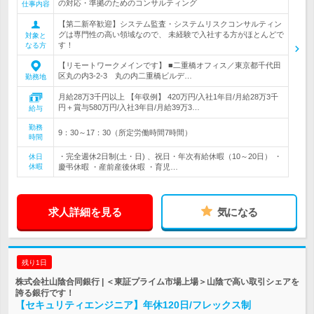
の対応・準拠のためのコンサルティング
仕事内容
【第二新卒歓迎】システム監査・システムリスクコンサルティン
グは専門性の高い領域なので、 未経験で入社する方がほとんどで
対象と
す！
なる方
【リモートワークメインです】 ■二重橋オフィス／東京都千代田
区丸の内3-2-3 丸の内二重橋ビルデ…
勤務地
月給28万3千円以上 【年収例】 420万円/入社1年目/月給28万3千
円＋賞与580万円/入社3年目/月給39万3…
給与
勤務
9：30～17：30（所定労働時間7時間）
時間
・完全週休2日制(土・日) 、祝日・年次有給休暇（10～20日） ・
休日
休暇
慶弔休暇 ・産前産後休暇 ・育児…
求人詳細を見る
気になる
残り1日
株式会社山陰合同銀行 | ＜東証プライム市場上場＞山陰で高い取引シェアを
誇る銀行です！
【セキュリティエンジニア】年休120日/フレックス制