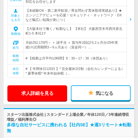
対応をお任せします
【未経験OK・第二新卒歓迎／男女問わず育休取得実績あり】★
エンジニアデビューを応援！セキュリティ・ネットワーク・DX
対象と
など幅広い知識が身につく
なる方
【大阪本社で働く／転勤なし】 【本社】 大阪府茨木市西河原北
町1-5 本社2Ｆ
勤務地
月給252,170円～ ＋ 諸手当 ＋ 賞与年2回(計5.2ヵ月分/25年実
績)※試用期間3～6ヵ月あり（賃金同一）…
給与
勤務
# 【残業は月平均12時間】8：30～17：30（休憩あり）
時間
# 【 年間休日120日 】* 完全週休2日制（会社カレンダーによる）
休日
休暇
* 夏季休暇* 年末年始休暇（…
求人詳細を見る
気になる
スターツ出版株式会社 | スタンダード上場企業／年休120日／3年連続増収
増益／福利厚生◎
多様な自社サービスに携われる【社内SE】★週3リモート★転勤
無