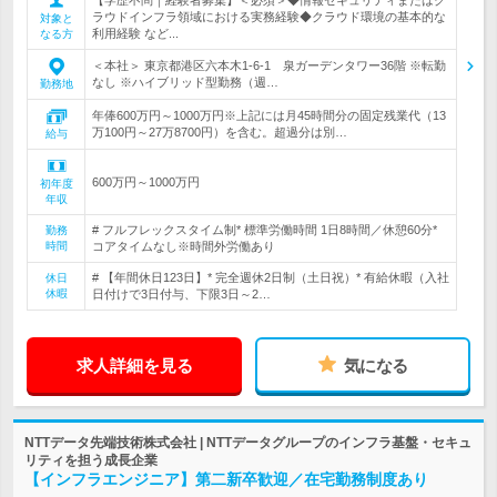
ラウドインフラ領域における実務経験◆クラウド環境の基本的な
対象と
利用経験 など...
なる方
＜本社＞ 東京都港区六本木1-6-1 泉ガーデンタワー36階 ※転勤
なし ※ハイブリッド型勤務（週…
勤務地
年俸600万円～1000万円※上記には月45時間分の固定残業代（13
万100円～27万8700円）を含む。超過分は別…
給与
600万円～1000万円
初年度
年収
# フルフレックスタイム制* 標準労働時間 1日8時間／休憩60分*
勤務
時間
コアタイムなし※時間外労働あり
# 【年間休日123日】* 完全週休2日制（土日祝）* 有給休暇（入社
休日
休暇
日付けで3日付与、下限3日～2…
求人詳細を見る
気になる
NTTデータ先端技術株式会社 | NTTデータグループのインフラ基盤・セキュ
リティを担う成長企業
【インフラエンジニア】第二新卒歓迎／在宅勤務制度あり