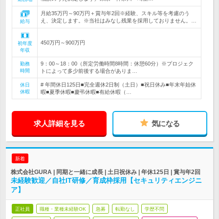
月給35万円～90万円＋賞与年2回※経験、スキル等を考慮のう
え、決定します。※当社はみなし残業を採用しておりません。…
給与
450万円～900万円
初年度
年収
9：00～18：00（所定労働時間8時間：休憩60分）※プロジェク
勤務
時間
トによって多少前後する場合がありま…
# 年間休日125日■完全週休2日制（土日）■祝日休み■年末年始休
休日
休暇
暇■夏季休暇■慶弔休暇■有給休暇（…
求人詳細を見る
気になる
新着
株式会社GURA | 同期と一緒に成長 | 土日祝休み | 年休125日 | 賞与年2回
未経験歓迎／自社IT研修／育成枠採用【セキュリティエンジニ
ア】
正社員
職種・業種未経験OK
急募
転勤なし
学歴不問