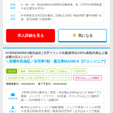
9：00～18：00(休憩60分)時間外労働有無：有（月平均7時間程度
勤務
時間
※名古屋支社平均）
# 年間休日124日完全週休二日制(土日祝)* 有給休暇* 慶弔休暇* 出
休日
休暇
産・育児休暇* 介護休暇*…
求人詳細を見る
気になる
HYBRIDWORKS株式会社 | 大手ファンド出資|前年比340%成長|代表は上場
企業の元エンジニア
＼前職年収保証／在宅率7割・還元率MAX90％【ITエンジニア】
正社員
職種・業種未経験OK
急募
転勤なし
学歴不問
完全週休2日制
第二新卒歓迎
リモートワーク可
女性のおしごと掲載中
情報更新日：2026/08/03
終了予定日：
2026/08/20
【常時1万件の案件をご用意！決定権は100%あなた】Webアプリ
開発・インフラ・クラウド・DX支援・ITコンサルなどに挑戦可
仕事内容
能！／社内開発アリ／副業OK
■1年以上のITエンジニア経験(開発・インフラ系等ジャンル不問)
※全員が年収UPを実現！最高292万円UP！まずはキャリア面談
対象と