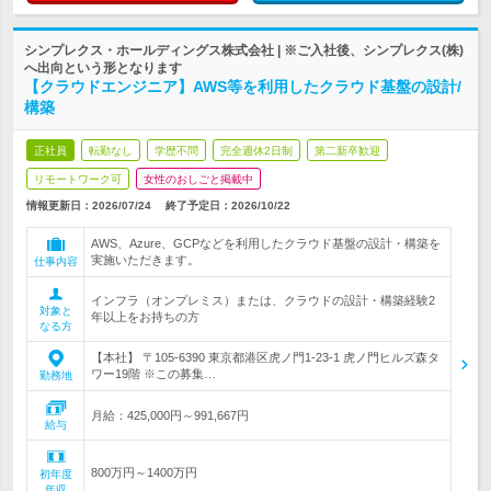
シンプレクス・ホールディングス株式会社 | ※ご入社後、シンプレクス(株)
へ出向という形となります
【クラウドエンジニア】AWS等を利用したクラウド基盤の設計/
構築
正社員
転勤なし
学歴不問
完全週休2日制
第二新卒歓迎
リモートワーク可
女性のおしごと掲載中
情報更新日：2026/07/24
終了予定日：
2026/10/22
AWS、Azure、GCPなどを利用したクラウド基盤の設計・構築を
実施いただきます。
仕事内容
インフラ（オンプレミス）または、クラウドの設計・構築経験2
対象と
年以上をお持ちの方
なる方
【本社】 〒105-6390 東京都港区虎ノ門1-23-1 虎ノ門ヒルズ森タ
ワー19階 ※この募集…
勤務地
月給：425,000円～991,667円
給与
800万円～1400万円
初年度
年収