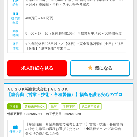
ヶ月分）※経験・年齢・スキル等を考慮の…
給与
400万円～600万円
初年度
年収
勤務
8：00～17：10（休憩1時間10分）※残業月平均20～30時間程度
時間
# ＼年間休日125日以上／【休日】* 完全週休2日制（土日）* 祝日
休日
休暇
【休暇】* 夏季休暇* 年末年…
求人詳細を見る
気になる
ＡＬＳＯＫ福島株式会社 | ＡＬＳＯＫ
【総合職（営業・技術・各種警備）】福島を護る安心のプロ
正社員
業種未経験OK
急募
学歴不問
第二新卒歓迎
情報更新日：2026/07/21
終了予定日：
2026/08/20
【希望職種・希望勤務地で選考します！】営業・技術・各種警備
の中から希望の職種お選びください！！◆職種チェンジOK◎自
仕事内容
分なりの道が見つかる