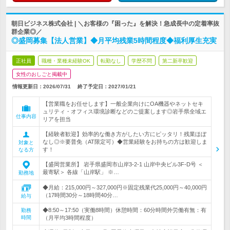
朝日ビジネス株式会社 | ＼お客様の『困った』を解決！急成長中の定着率抜
群企業◎／
◎盛岡募集【法人営業】◆月平均残業5時間程度◆福利厚生充実
正社員
職種・業種未経験OK
転勤なし
学歴不問
第二新卒歓迎
女性のおしごと掲載中
情報更新日：2026/07/31
終了予定日：
2027/01/21
【営業職をお任せします】一般企業向けにOA機器やネットセキ
ュリティ・オフィス環境診断などのご提案します◎岩手県全域エ
仕事内容
リアを担当
【経験者歓迎】効率的な働き方がしたい方にピッタリ！残業ほぼ
なし◎※要普免（AT限定可）◆営業経験をお持ちの方は歓迎しま
対象と
す！
なる方
【盛岡営業所】 岩手県盛岡市山岸3-2-1 山岸中央ビル3F-D号 ＜
最寄駅＞ 各線「山岸駅」 ※…
勤務地
◆月給：215,000円～327,000円※固定残業代25,000円～40,000円
（17時間30分～18時間40分…
給与
◆8:50～17:50（実働8時間）休憩時間：60分時間外労働有無：有
勤務
時間
（月平均3時間程度）