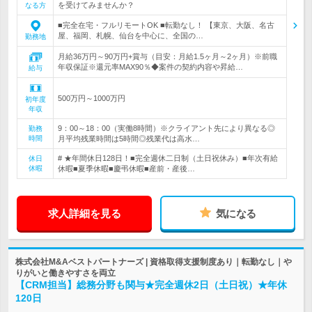
を受けてみませんか？
なる方
■完全在宅・フルリモートOK ■転勤なし！ 【東京、大阪、名古
屋、福岡、札幌、仙台を中心に、全国の…
勤務地
月給36万円～90万円+賞与（目安：月給1.5ヶ月～2ヶ月）※前職
年収保証※還元率MAX90％◆案件の契約内容や昇給…
給与
500万円～1000万円
初年度
年収
9：00～18：00（実働8時間）※クライアント先により異なる◎
勤務
時間
月平均残業時間は5時間◎残業代は高水…
# ★年間休日128日！■完全週休二日制（土日祝休み）■年次有給
休日
休暇
休暇■夏季休暇■慶弔休暇■産前・産後…
求人詳細を見る
気になる
株式会社M&Aベストパートナーズ | 資格取得支援制度あり｜転勤なし｜や
りがいと働きやすさを両立
【CRM担当】総務分野も関与★完全週休2日（土日祝）★年休
120日