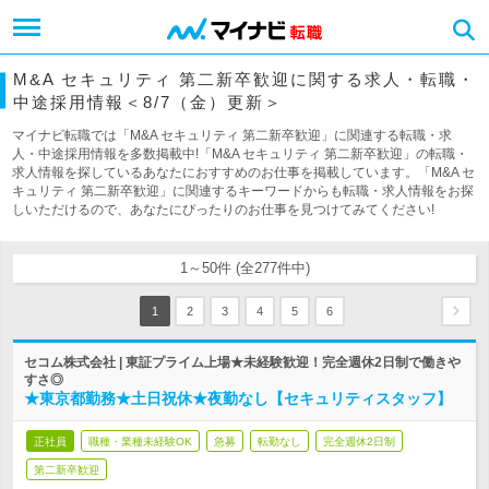
M&A セキュリティ 第二新卒歓迎に関する求人・転職・
中途採用情報＜8/7（金）更新＞
マイナビ転職では「M&A セキュリティ 第二新卒歓迎」に関連する転職・求
人・中途採用情報を多数掲載中!「M&A セキュリティ 第二新卒歓迎」の転職・
求人情報を探しているあなたにおすすめのお仕事を掲載しています。「M&A セ
キュリティ 第二新卒歓迎」に関連するキーワードからも転職・求人情報をお探
しいただけるので、あなたにぴったりのお仕事を見つけてみてください!
1～50件 (全277件中)
1
2
3
4
5
6
セコム株式会社 | 東証プライム上場★未経験歓迎！完全週休2日制で働きや
すさ◎
★東京都勤務★土日祝休★夜勤なし【セキュリティスタッフ】
正社員
職種・業種未経験OK
急募
転勤なし
完全週休2日制
第二新卒歓迎