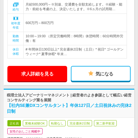
月給500,000円～※別途、交通費を全額支給します。※経験・能
力・前給を考慮の上、決定いたします。※6ヵ月の試用期…
給与
600万円～800万円
初年度
年収
10:00～19:00 （所定労働時間：8時間）休憩時間：60分時間外労
勤務
時間
働：有
# 年間休日130日以上* 完全週休2日制（土日）* 祝日* ゴールデン
休日
休暇
ウィーク* 夏季休暇* 年末…
求人詳細を見る
気になる
税理士法人アビーナリーマネジメント | 経営者のよき参謀として幅広い経営
コンサルティング業を展開
【社内SE兼DXコンサルタント】年休127日／土日祝休みの完休2
日制
正社員
業種未経験OK
転勤なし
完全週休2日制
第二新卒歓迎
女性のおしごと掲載中