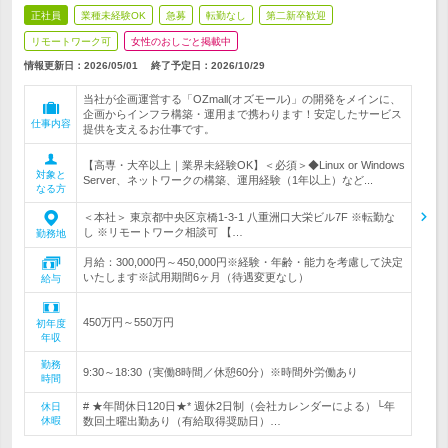
正社員
業種未経験OK
急募
転勤なし
第二新卒歓迎
リモートワーク可
女性のおしごと掲載中
情報更新日：2026/05/01
終了予定日：
2026/10/29
当社が企画運営する「OZmall(オズモール)」の開発をメインに、
企画からインフラ構築・運用まで携わります！安定したサービス
仕事内容
提供を支えるお仕事です。
【高専・大卒以上｜業界未経験OK】＜必須＞◆Linux or Windows
対象と
Server、ネットワークの構築、運用経験（1年以上）など...
なる方
＜本社＞ 東京都中央区京橋1-3-1 八重洲口大栄ビル7F ※転勤な
し ※リモートワーク相談可 【…
勤務地
月給：300,000円～450,000円※経験・年齢・能力を考慮して決定
いたします※試用期間6ヶ月（待遇変更なし）
給与
450万円～550万円
初年度
年収
勤務
9:30～18:30（実働8時間／休憩60分）※時間外労働あり
時間
# ★年間休日120日★* 週休2日制（会社カレンダーによる）└年
休日
休暇
数回土曜出勤あり（有給取得奨励日）…