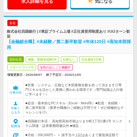
求人詳細を見る
気になる
新着
株式会社四国銀行 | #東証プライム上場 #正社員登用制度あり #UIJターン歓
迎
【金融総合職】#未経験／第二新卒歓迎 #年休120日 #高知本部採
用
契約社員
職種・業種未経験OK
転勤なし
完全週休2日制
リモートワーク可
女性のおしごと掲載中
情報更新日：2026/08/07
終了予定日：
2026/11/05
■営業・システム・広報など本部業務全般を担って頂きます◎専
門スキルを活かした業務に携われる環境です（専門知識は入行後
仕事内容
に学べます！）
■必須：基本的なPCスキル（Excel・Word等）■歓迎：未経験・
第二新卒歓迎 （業界や職種のご経験は不問です！ぜひ積極的なチ
対象と
ャレンジを◎）
なる方
■四国銀行本店： 高知県高知市南はりまや町1丁目1番1号 ※シス
テム関連・証券業務関連以外 ■補足…
勤務地
■月給：200,000円～ ＋ 諸手当※上記はあくまで最低保証額で