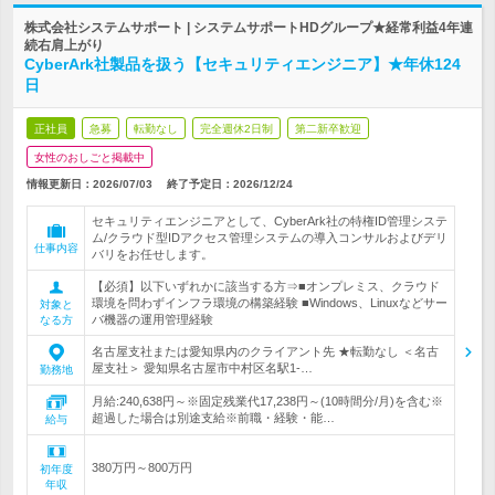
株式会社システムサポート | システムサポートHDグループ★経常利益4年連
続右肩上がり
CyberArk社製品を扱う【セキュリティエンジニア】★年休124
日
正社員
急募
転勤なし
完全週休2日制
第二新卒歓迎
女性のおしごと掲載中
情報更新日：2026/07/03
終了予定日：
2026/12/24
セキュリティエンジニアとして、CyberArk社の特権ID管理システ
ム/クラウド型IDアクセス管理システムの導入コンサルおよびデリ
仕事内容
バリをお任せします。
【必須】以下いずれかに該当する方⇒■オンプレミス、クラウド
環境を問わずインフラ環境の構築経験 ■Windows、Linuxなどサー
対象と
バ機器の運用管理経験
なる方
名古屋支社または愛知県内のクライアント先 ★転勤なし ＜名古
屋支社＞ 愛知県名古屋市中村区名駅1-…
勤務地
月給:240,638円～※固定残業代17,238円～(10時間分/月)を含む※
超過した場合は別途支給※前職・経験・能…
給与
380万円～800万円
初年度
年収