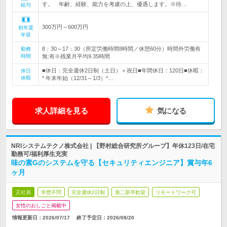
す。 年齢、経験、能力を考慮の上、優遇します。※待…
給与
300万円～600万円
初年度
年収
8：30～17：30（所定労働時間8時間／休憩60分）時間外労働有
勤務
時間
無:有※残業月平均9.35時間
■休日：完全週休2日制（土日）＋祝日■年間休日：120日■休暇：
休日
休暇
* 年末年始（12/31～1/3）*…
求人詳細を見る
気になる
NRIシステムテクノ株式会社 | 【野村総合研究所グループ】年休123日/在宅
勤務可/福利厚生充実
味の素Gのシステムを守る【セキュリティエンジニア】賞与年6
ヶ月
正社員
学歴不問
完全週休2日制
第二新卒歓迎
リモートワーク可
女性のおしごと掲載中
情報更新日：2026/07/17
終了予定日：
2026/08/20