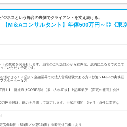
| ビジネスという舞台の裏側でクライアントを支え続ける。
！【M＆Aコンサルタント】年俸500万円～◎《東
ントの業務をお任せします。顧客のご相談対応から案件化、成約に至るまでの全て
っていただく予定です。
を活かせる！＜必須＞金融業界での法人営業経験のある方＜歓迎＞M＆Aの実務経
フスターターな方
丁目1-1 新虎通りCORE3階 【雇い入れ直後】上記事業所 【変更の範囲】会社
700万円※経験、能力を考慮して決定します。※試用期間：6ヶ月（条件に変更な
円
0 （所定労働時間：8時間／休憩1時間）※時間外労働：あり