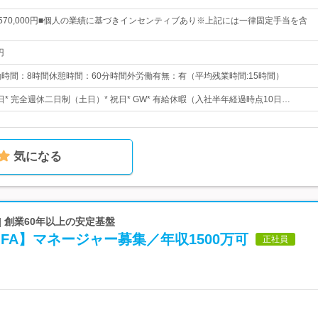
円～570,000円■個人の業績に基づきインセンティブあり※上記には一律固定手当を含
円
45実働時間：8時間休憩時間：60分時間外労働有無：有（平均残業時間:15時間）
3日* 完全週休二日制（土日）* 祝日* GW* 有給休暇（入社半年経過時点10日…
気になる
| 創業60年以上の安定基盤
・FA】マネージャー募集／年収1500万可
正社員