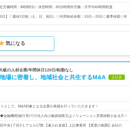
0 （所定労働時間：8時間0分）休憩時間：60分時間外労働：月平均40時間程度
120日】◇週休2日制（土、日、祝日）◇年間有給休暇：10日～20日◇夏季休暇◇年
気になる
大級の人材企業/年間休日120日/転勤なし
】地場に密着し、地域社会と共生するM&A
正社員
ントとして、M&A対象となる企業の発掘を行っていただきます！
◆金融機関(銀行等)での法人向け融資経験又はソリューション営業経験がある方！
区中央1丁目3-1 アエル17階 【雇入れ直後】上記事業所 【変更の範囲】会社の