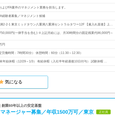
DおよびFA案件のマネジメント業務を担当します。
FA経験者募集／マネジメント候補
洲2-2-1 東京ミッドタウン八重洲八重洲セントラルタワー12F 【雇入れ直後】上…
～750,000円(一律手当を含む) ※上記月給には、月30時間分の固定残業代86,000円～
0万円
（所定労働時間：7時間30分） 休憩時間：60分（11:30～12:30）
末年始休暇（12/29～1/3） 有給休暇（入社半年経過後10日付与） 試験休暇 …
気になる
| 創業60年以上の安定基盤
】マネージャー募集／年収1500万可／東京
正社員