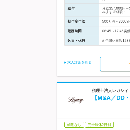
給与
月給357,000
みます※経験・…
初年度年収
500万円～800万
勤務時間
08:45～17:
休日・休暇
# 年間休日数12
求人詳細を見る
税理士法人レガシィ 
【M&A／DD
転勤なし
完全週休2日制