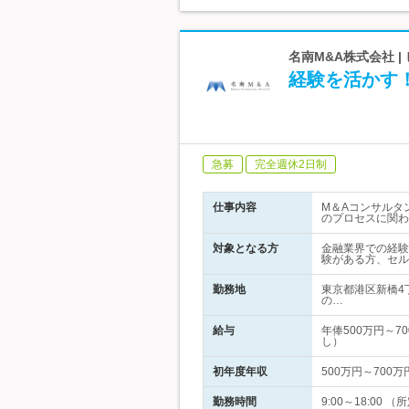
名南M&A株式会社 
経験を活かす
急募
完全週休2日制
仕事内容
M＆Aコンサルタ
のプロセスに関わ
対象となる方
金融業界での経験
験がある方、セル
勤務地
東京都港区新橋4
の…
給与
年俸500万円～
し）
初年度年収
500万円～700万
勤務時間
9:00～18:0