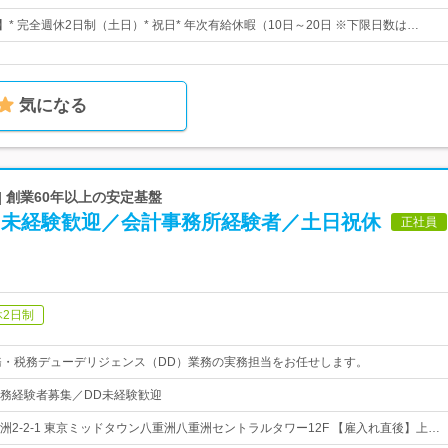
】* 完全週休2日制（土日）* 祝日* 年次有給休暇（10日～20日 ※下限日数は…
気になる
| 創業60年以上の安定基盤
D】未経験歓迎／会計事務所経験者／土日祝休
正社員
休2日制
務・税務デューデリジェンス（DD）業務の実務担当をお任せします。
務経験者募集／DD未経験歓迎
洲2-2-1 東京ミッドタウン八重洲八重洲セントラルタワー12F 【雇入れ直後】上…