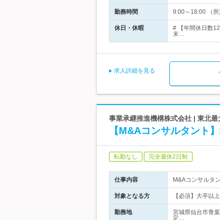
勤務時間
9:00～18:0
休日・休暇
# 【年間休日数
末…
求人詳細を見る
事業承継推進機構株式会社 | 東北最
【M&Aコンサルタント
転勤なし
完全週休2日制
仕事内容
M&Aコンサルタ
対象となる方
【必須】大卒以上
勤務地
宮城県仙台市青葉
定…