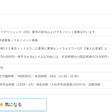
ューデリジェンス（DD）案件の担当およびマネジメント業務を行います。
験者募集／マネジメント候補
洲2-2-1 東京ミッドタウン八重洲八重洲セントラルタワー12F 【雇入れ直後】上…
～750,000円(一律手当を含む) ※上記月給には、月30時間分の固定残業代74,000円～
万円
（所定労働時間：7時間30分） 休憩時間：60分（11:30～12:30）
末年始休暇（12/29～1/3） 有給休暇（入社半年経過後10日付与） 試験休暇 …
気になる