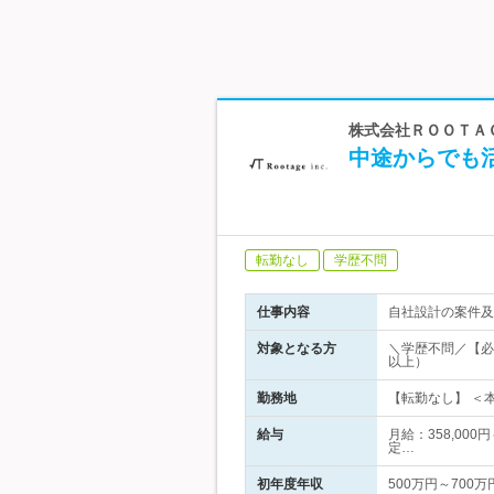
株式会社ＲＯＯＴＡ
中途からでも
転勤なし
学歴不問
仕事内容
自社設計の案件及
対象となる方
＼学歴不問／【必
以上）
勤務地
【転勤なし】 ＜本
給与
月給：358,000
定…
初年度年収
500万円～700万