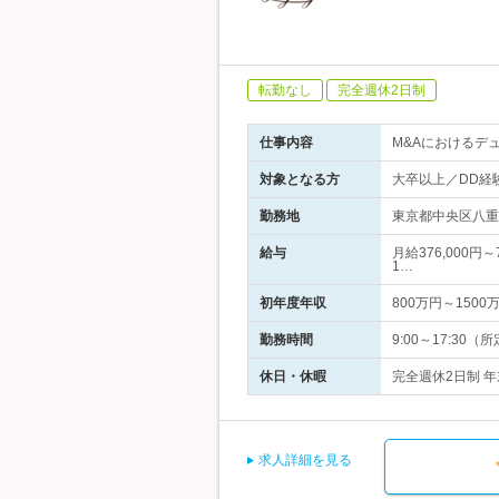
転勤なし
完全週休2日制
仕事内容
M&Aにおけるデ
対象となる方
大卒以上／DD経
勤務地
東京都中央区八重
給与
月給376,000円
1…
初年度年収
800万円～1500
勤務時間
9:00～17:30
休日・休暇
完全週休2日制 年
求人詳細を見る