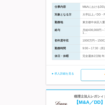
仕事内容
M&AにおけるD
対象となる方
大卒以上／DD・
勤務地
東京都中央区八重
給与
月給436,000円
1…
初年度年収
1000万円～150
勤務時間
9:00～17:30
休日・休暇
完全週休2日制 年
求人詳細を見る
税理士法人レガシィ 
【M&A／DD