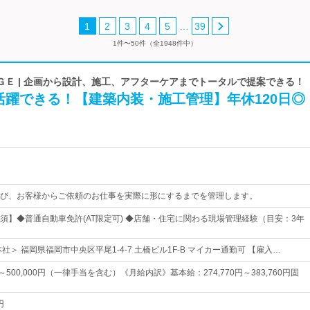
…
1
2
3
4
5
39
1件〜50件（全1948件中）
ＧＥ | 企画から設計、施工、アフターケアまでトータルで提案できる！
活躍できる！【建築内装・施工管理】年休120日◎
び、お客様からご依頼のお仕事を実際に形にするまでを管理します。
須】◆普通自動車免許(AT限定可) ◆店舗・住宅に関わる現場管理経験（目安：3年
社＞ 福岡県福岡市中央区平尾1‐4‐7 土橋ビル1F-B マイカー通勤可 【雇入…
円～500,000円（一律手当を含む）《月給内訳》基本給：274,770円～383,760円固
円