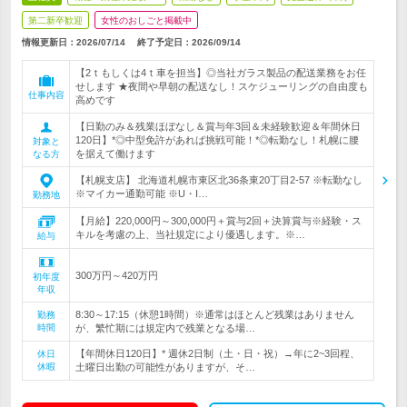
第二新卒歓迎
女性のおしごと掲載中
情報更新日：2026/07/14
終了予定日：
2026/09/14
【2ｔもしくは4ｔ車を担当】◎当社ガラス製品の配送業務をお任
せします ★夜間や早朝の配送なし！スケジューリングの自由度も
仕事内容
高めです
【日勤のみ＆残業ほぼなし＆賞与年3回＆未経験歓迎＆年間休日
120日】*◎中型免許があれば挑戦可能！*◎転勤なし！札幌に腰
対象と
を据えて働けます
なる方
【札幌支店】 北海道札幌市東区北36条東20丁目2-57 ※転勤なし
※マイカー通勤可能 ※U・I…
勤務地
【月給】220,000円～300,000円＋賞与2回＋決算賞与※経験・ス
キルを考慮の上、当社規定により優遇します。※…
給与
300万円～420万円
初年度
年収
8:30～17:15（休憩1時間）※通常はほとんど残業はありません
勤務
時間
が、繁忙期には規定内で残業となる場…
【年間休日120日】* 週休2日制（土・日・祝）→年に2~3回程、
休日
休暇
土曜日出勤の可能性がありますが、そ…