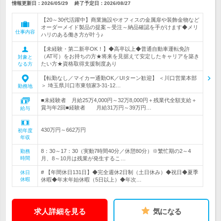
情報更新日：2026/05/29
終了予定日：
2026/08/27
【20～30代活躍中】商業施設やオフィスの金属扉や装飾金物など
オーダーメイド製品の提案～受注～納品確認を手がけます◆メリ
仕事内容
ハリのある働き方が叶う♪
【未経験・第二新卒OK！】◆高卒以上◆普通自動車運転免許
（AT可）をお持ちの方★将来を見据えて安定したキャリアを築き
対象と
たい方★資格取得支援制度あり
なる方
【転勤なし／マイカー通勤OK／UIターン歓迎】 ＜川口営業本部
＞ 埼玉県川口市東領家3-31-12…
勤務地
■未経験者 月給25万4,000円～32万8,000円＋残業代全額支給＋
賞与年2回■経験者 月給31万円～39万円…
給与
430万円～662万円
初年度
年収
8：30～17：30（実動7時間40分／休憩80分）※繁忙期の2～4
勤務
時間
月、8～10月は残業が発生するこ…
# 【年間休日131日】◆完全週休2日制（土日休み）◆祝日◆夏季
休日
休暇
休暇◆年末年始休暇（5日以上）◆年次…
求人詳細を見る
気になる