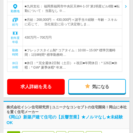
■九州支社： 福岡県福岡市中央区天神4-1-37 第1明星ビル8階 ■転
勤について： 当面なし ※…
勤務地
■月給：268,000円 ～ 430,000円 + 諸手当※経験・年齢・スキル
に応じて、 当社規定に沿って決定致しま…
給与
430万円～700万円
初年度
年収
■フレックスタイム制* コアタイム：10:00～15:00* 標準労働時
勤務
時間
間：1日8時間* 標準勤務時…
■休日：* 完全週休2日制（土日）＋祝日■年間休日：* 126日■休
休日
休暇
暇：* GW* 夏季休暇* 年末…
求人詳細を見る
気になる
株式会社イシン住宅研究所 | ユニークなコンセプトの住宅開発！岡山に本社
を置く住宅メーカー
《岡山》新築戸建て住宅の【反響営業】★ノルマなし★未経験
OK