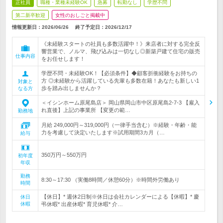
正社員
職種・業種未経験OK
急募
転勤なし
学歴不問
第二新卒歓迎
女性のおしごと掲載中
情報更新日：2026/06/26
終了予定日：
2026/12/17
《未経験スタートの社員も多数活躍中！》来店者に対する完全反
響営業で、ノルマ、飛び込みは一切なし◎新築戸建て住宅の販売
仕事内容
をお任せします！
学歴不問・未経験OK！【必須条件】◆顧客折衝経験をお持ちの
方 ◎未経験から活躍している先輩も多数在籍！あなたも新しい1
対象と
歩を踏み出しませんか？
なる方
＜イシンホーム原尾島店＞ 岡山県岡山市中区原尾島2-7-3 【雇入
れ直後】上記の事業所 【変更の範…
勤務地
月給 249,000円～319,000円（一律手当含む）※経験・年齢・能
力を考慮して決定いたします※試用期間3カ月（…
給与
350万円～550万円
初年度
年収
勤務
8:30～17:30 （実働8時間／休憩60分）※時間外労働あり
時間
【休日】* 週休2日制※休日は会社カレンダーによる【休暇】* 慶
休日
休暇
弔休暇* 出産休暇* 育児休暇* 介…