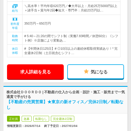
＼高水準！平均年収620万円／◆大卒以上：月給25万5000円以上
＋諸手当＋賞与年2回◆短大・専門卒：月給23万円以…
給与
350万円～650万円
初年度
年収
# 5:40～21:20の間でシフト制（実働7.83時間／休憩60分）《シフ
勤務
時間
ト例》※店舗により変動あ…
# 【年間休日125日】# ◎10日以上の連続休暇取得実績あり！* 完
休日
休暇
全週休2日制（土日祝含むシフト…
求人詳細を見る
気になる
株式会社ＤＯＯＲＤＯ | 不動産の仕入から企画・設計・施工・販売まで一気
通貫で手がける
【不動産の売買営業】★東京の新オフィス／完休2日制／転勤な
し
正社員
急募
転勤なし
完全週休2日制
情報更新日：2026/07/14
終了予定日：
2027/01/04