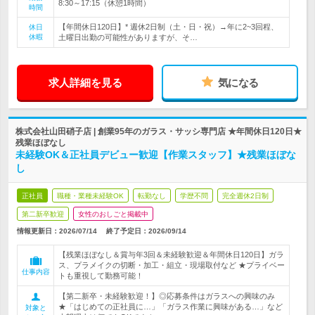
8:30～17:15（休憩1時間）
時間
【年間休日120日】* 週休2日制（土・日・祝）→年に2~3回程、
休日
休暇
土曜日出勤の可能性がありますが、そ…
求人詳細を見る
気になる
株式会社山田硝子店 | 創業95年のガラス・サッシ専門店 ★年間休日120日★
残業ほぼなし
未経験OK＆正社員デビュー歓迎【作業スタッフ】★残業ほぼな
し
正社員
職種・業種未経験OK
転勤なし
学歴不問
完全週休2日制
第二新卒歓迎
女性のおしごと掲載中
情報更新日：2026/07/14
終了予定日：
2026/09/14
【残業ほぼなし＆賞与年3回＆未経験歓迎＆年間休日120日】ガラ
ス、プラメイクの切断・加工・組立・現場取付など ★プライベー
仕事内容
トも重視して勤務可能！
【第二新卒・未経験歓迎！】◎応募条件はガラスへの興味のみ
★「はじめての正社員に…」「ガラス作業に興味がある…」など
対象と