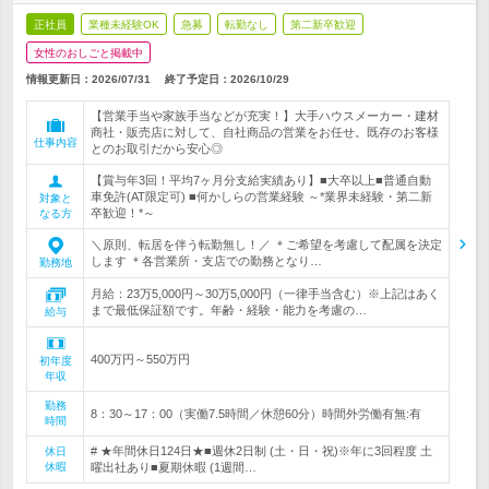
正社員
業種未経験OK
急募
転勤なし
第二新卒歓迎
女性のおしごと掲載中
情報更新日：2026/07/31
終了予定日：
2026/10/29
【営業手当や家族手当などが充実！】大手ハウスメーカー・建材
商社・販売店に対して、自社商品の営業をお任せ。既存のお客様
仕事内容
とのお取引だから安心◎
【賞与年3回！平均7ヶ月分支給実績あり】■大卒以上■普通自動
車免許(AT限定可) ■何かしらの営業経験 ～*業界未経験・第二新
対象と
卒歓迎！*～
なる方
＼原則、転居を伴う転勤無し！／ ＊ご希望を考慮して配属を決定
します ＊各営業所・支店での勤務となり…
勤務地
月給：23万5,000円～30万5,000円（一律手当含む）※上記はあく
まで最低保証額です。年齢・経験・能力を考慮の…
給与
400万円～550万円
初年度
年収
勤務
8：30～17：00（実働7.5時間／休憩60分）時間外労働有無:有
時間
# ★年間休日124日★■週休2日制 (土・日・祝)※年に3回程度 土
休日
休暇
曜出社あり■夏期休暇 (1週間…