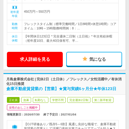
450万円～550万円
初年度
年収
フレックスタイム制（標準労働時間／1日8時間+休憩1時間）コア
勤務
時間
タイム：10時～15時勤務時間例：8：…
【年間休日123日】* 完全週休二日制（土日祝）* 年次有給休暇
休日
休暇
（初年度10日、最大40日保有可、半…
求人詳細を見る
気になる
月島倉庫株式会社 | 完休2日（土日休）／フレックス／女性活躍中／有休消
化15日推奨
倉庫不動産賃貸業の【営業】★賞与実績6ヶ月分★年休123日
正社員
急募
転勤なし
学歴不問
完全週休2日制
第二新卒歓迎
女性のおしごと掲載中
情報更新日：2026/07/30
終了予定日：
2027/01/04
【OJT研修あり／既存5～6割】風通し良好な職場で、倉庫不動産
賃貸業の営業として活躍◎意欲次第でキャリアアップも叶う★ス