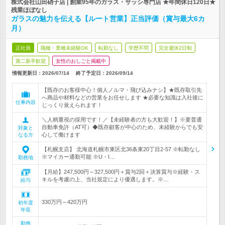
株式会社山田硝子店 | 創業95年のガラス・サッシ専門店 ★年間休日120日★
残業ほぼなし
ガラスの魅力を伝える【ルート営業】正当評価（賞与最大6カ
月）
正社員
職種・業種未経験OK
転勤なし
学歴不問
完全週休2日制
第二新卒歓迎
女性のおしごと掲載中
情報更新日：2026/07/14
終了予定日：
2026/09/14
【既存のお客様中心！個人ノルマ・飛び込みナシ】★既存取引先
へ商品や材料などの営業をお任せします ★必要な知識は入社後に
仕事内容
じっくり覚えられます！
＼人柄重視の採用です！／【未経験者の方も大歓迎！】※要普通
自動車免許（AT可）◆既存顧客が中心のため、未経験からでも安
対象と
心して働けます
なる方
【札幌支店】 北海道札幌市東区北36条東20丁目2-57 ※転勤なし
※マイカー通勤可能 ※U・I…
勤務地
【月給】247,500円～327,500円＋賞与2回＋決算賞与※経験・ス
キルを考慮の上、当社規定により優遇します。※…
給与
330万円～420万円
初年度
年収
勤務