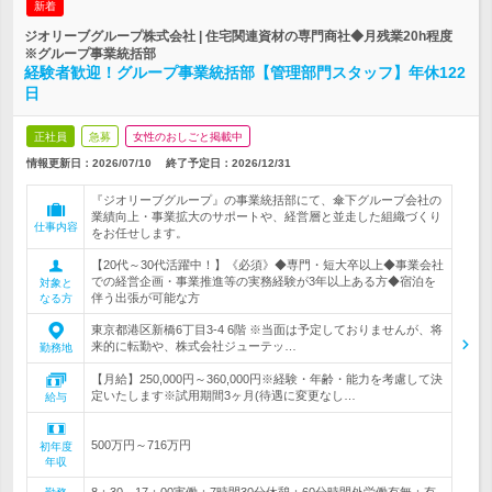
新着
ジオリーブグループ株式会社 | 住宅関連資材の専門商社◆月残業20h程度
※グループ事業統括部
経験者歓迎！グループ事業統括部【管理部門スタッフ】年休122
日
正社員
急募
女性のおしごと掲載中
情報更新日：2026/07/10
終了予定日：
2026/12/31
『ジオリーブグループ』の事業統括部にて、傘下グループ会社の
業績向上・事業拡大のサポートや、経営層と並走した組織づくり
仕事内容
をお任せします。
【20代～30代活躍中！】《必須》◆専門・短大卒以上◆事業会社
での経営企画・事業推進等の実務経験が3年以上ある方◆宿泊を
対象と
伴う出張が可能な方
なる方
東京都港区新橋6丁目3‐4 6階 ※当面は予定しておりませんが、将
来的に転勤や、株式会社ジューテッ…
勤務地
【月給】250,000円～360,000円※経験・年齢・能力を考慮して決
定いたします※試用期間3ヶ月(待遇に変更なし…
給与
500万円～716万円
初年度
年収