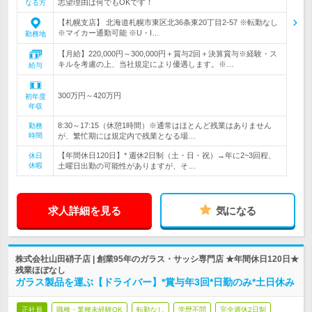
志望理由は何でもOKです！
なる方
【札幌支店】 北海道札幌市東区北36条東20丁目2-57 ※転勤なし
※マイカー通勤可能 ※U・I…
勤務地
【月給】220,000円～300,000円＋賞与2回＋決算賞与※経験・ス
キルを考慮の上、当社規定により優遇します。※…
給与
300万円～420万円
初年度
年収
8:30～17:15（休憩1時間）※通常はほとんど残業はありません
勤務
時間
が、繁忙期には規定内で残業となる場…
【年間休日120日】* 週休2日制（土・日・祝）→年に2~3回程、
休日
休暇
土曜日出勤の可能性がありますが、そ…
求人詳細を見る
気になる
株式会社山田硝子店 | 創業95年のガラス・サッシ専門店 ★年間休日120日★
残業ほぼなし
ガラス製品を運ぶ【ドライバー】*賞与年3回*日勤のみ*土日休み
正社員
職種・業種未経験OK
転勤なし
学歴不問
完全週休2日制