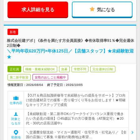
求人詳細を見る
気になる
新着
株式会社建デポ | 《条件を満たす方全員面接》◆有休取得率91％◆完全週休
2日制◆
＼平均年収620万円×年休125日／【店舗スタッフ】★未経験歓迎
★
正社員
職種・業種未経験OK
急募
学歴不問
完全週休2日制
第二新卒歓迎
女性のおしごと掲載中
情報更新日：2026/08/04
終了予定日：
2026/10/05
【OJT＆商品知識研修等で未経験からの成長をサポート】プロ向
け総合建材店での接客・売り場づくり等をお任せします！★明確
仕事内容
なキャリアステップで成長
【未経験歓迎・第二新卒OK☆ワークライフバランス重視で働き
たい方必見の環境】◎45歳以下の方◎要普免（AT限定可）★20
対象と
代・30代の店長活躍中♪
なる方
＼交通費全額支給・マイカー通勤可・住宅手当・社宅あり／ 【全
国の店舗にて募集 ※最初の勤務地は希望…
勤務地