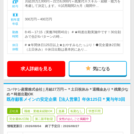
月給20万2,000円～22万6,000円＋残業代※スキル・経験・能力を
考慮して決定します。※試用期間2カ月（期間中…
給与
300万円～400万円
初年度
年収
8:45～17:15（実働7時間45分） # ★時差出勤実施中です！30分刻
勤務
時間
みで合計6パターンの時…
# ★年間休日125日以上★おやすみもたっぷり！◆完全週休2日制
休日
休暇
（土日休み）※休日出勤は基本的にあり…
求人詳細を見る
気になる
コバヤシ産業株式会社 | 月給27万円～＊土日祝休み＊退職金あり＊残業少な
め＊時差出勤OK
既存顧客メインの安定企業【法人営業】年休125日＊賞与年3回
正社員
職種・業種未経験OK
急募
転勤なし
学歴不問
完全週休2日制
第二新卒歓迎
女性のおしごと掲載中
情報更新日：2026/08/04
終了予定日：
2026/08/27