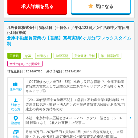
求人詳細を見る
気になる
月島倉庫株式会社 | 完休2日（土日休）／年休123日／女性活躍中／有休消
化15日推奨
倉庫不動産賃貸業の【営業】賞与実績6ヶ月分/フレックスタイム
制
正社員
急募
転勤なし
学歴不問
完全週休2日制
第二新卒歓迎
女性のおしごと掲載中
情報更新日：2026/07/30
終了予定日：
2027/01/04
【OJT研修あり／既存5～6割】風通し良好な職場で、倉庫不動産
賃貸業の営業として活躍◎意欲次第でキャリアアップも叶う★ス
仕事内容
キルアップ◎
【20～30代活躍中★学歴不問】＜必須＞不動産営業経験3年以上/
普通運転免許＜歓迎＞法人向けの不動産賃貸業の経験がある方/宅
対象と
建士の資格をお持ちの方
なる方
本社：東京都中央区勝どき4－6－2 パークタワー勝どきミッド6
階 転勤：なし 【雇入れ直後】上記事…
勤務地
月給25万円～26万8千円＋賞与年2回（年6ヶ月分実績あり）※経
験・スキルを考慮し決定※残業代別途実費支給※試用期間…
給与