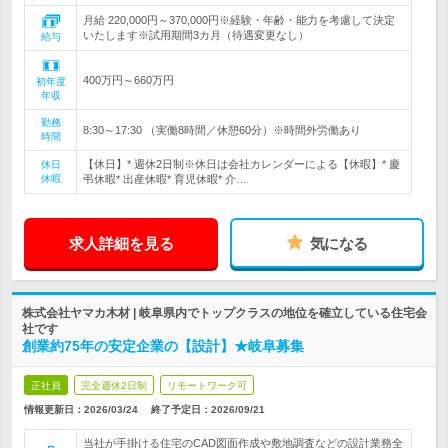
月給 220,000円～370,000円※経験・年齢・能力を考慮して決定
いたします※試用期間3カ月（待遇変更なし）
給与
400万円～660万円
初年度
年収
勤務
8:30～17:30 （実働8時間／休憩60分）※時間外労働あり
時間
【休日】* 週休2日制※休日は会社カレンダーによる【休暇】* 慶
休日
休暇
弔休暇* 出産休暇* 育児休暇* 介…
求人詳細を見る
気になる
株式会社ヤマカ木材 | 岐阜県内でトップクラスの地位を確立している住宅会
社です
創業約75年の安定企業の【設計】★岐阜募集
正社員
完全週休2日制
リモートワーク可
情報更新日：2026/03/24
終了予定日：
2026/09/21
当社が手掛ける住宅のCAD図面作成や敷地調査などの設計業務全