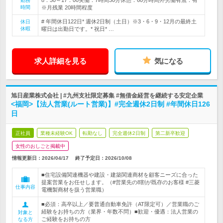
8：30～17：00実働：7時間30分休憩：60分時間外労働有無：有
勤務
時間
※月残業 20時間程度
# 年間休日122日* 週休2日制（土日）※3・6・9・12月の最終土
休日
休暇
曜日は出勤日です。* 祝日* …
求人詳細を見る
気になる
旭日産業株式会社 | #九州支社限定募集 #無借金経営を継続する安定企業
<福岡>【法人営業(ルート営業)】#完全週休2日制 #年間休日126
日
正社員
業種未経験OK
転勤なし
完全週休2日制
第二新卒歓迎
女性のおしごと掲載中
情報更新日：2026/04/17
終了予定日：
2026/10/08
■住宅設備関連機器や建設・建築関連商材を顧客ニーズに合った
提案営業をお任せします。（#営業先の8割が既存のお客様 #三菱
仕事内容
電機製商材を扱う営業職）
■必須：高卒以上／要普通自動車免許（AT限定可）／営業職のご
経験をお持ちの方（業界・年数不問）■歓迎・優遇：法人営業の
対象と
ご経験をお持ちの方
なる方