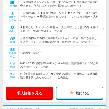
【既存顧客メイン／テレアポ・飛び込みなし】お客様のご要望に
合わせて、仕入れなどイチから関われるお仕事です！
仕事内容
【未経験OK！】◆要普通免許（AT可）◆人と接する仕事の経験
を活かせます ★基礎知識から身につけ、ものづくりを動かす人材
対象と
へ！
なる方
★転勤なし・U・Iターン歓迎 ★「天王寺駅」より徒歩5分 ★直行
直帰OK！ 大阪府大阪市天王寺区南…
勤務地
月給27万円～35万円＋賞与年3回※スキル・経験・能力を考慮し
て決定します。※試用期間2カ月（期間中の給与・待遇に変…
給与
400万円～530万円
初年度
年収
8:45～17:15（実働7時間45分） # ★時差出勤実施中です！30分刻
勤務
時間
みで合計6パターンの時…
# 【年間休日125日以上】◆完全週休2日制（土日休み）※休日出
休日
休暇
勤は基本的にありませんが、もし発生し…
求人詳細を見る
気になる