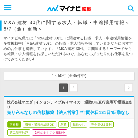
M&A 建材 30代に関する求人・転職・中途採用情報＜
8/7（金）更新＞
マイナビ転職では「M&A 建材 30代」に関連する転職・求人・中途採用情報を
多数掲載中!「M&A 建材 30代」の転職・求人情報を探しているあなたにおすす
めのお仕事を掲載しています。「M&A 建材 30代」に関連するキーワードから
も転職・求人情報をお探しいただけるので、あなたにぴったりのお仕事を見つ
けてみてください!
1～50件 (全85件中)
1
2
株式会社マエダ | インセンティブあり/マイカー通勤OK/直行直帰可/退職金あ
り
売り込みなしの信頼構築【法人営業】*年間休日131日*転勤なし
正社員
職種・業種未経験OK
急募
転勤なし
完全週休2日制
第二新卒歓迎
女性のおしごと掲載中