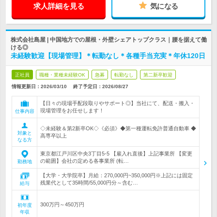
求人詳細を見る
気になる
株式会社島屋 | 中国地方での屋根・外壁シェアトップクラス｜腰を据えて働
ける◎
未経験歓迎【現場管理】＊転勤なし＊各種手当充実＊年休120日
正社員
職種・業種未経験OK
急募
転勤なし
第二新卒歓迎
情報更新日：2026/03/10
終了予定日：
2026/08/27
【日々の現場手配段取りやサポート◎】当社にて、配送・搬入・
現場管理をお任せします！
仕事内容
◇未経験＆第2新卒OK◇《必須》◆第一種運転免許普通自動車 ◆
対象と
高専卒以上
なる方
東京都江戸川区中央3丁目5-5 【雇入れ直後】上記事業所 【変更
の範囲】会社の定める各事業所 (転…
勤務地
【大学・大学院卒】月給：270,000円~350,000円※上記には固定
残業代として35時間/55,000円分～含む…
給与
300万円～450万円
初年度
年収