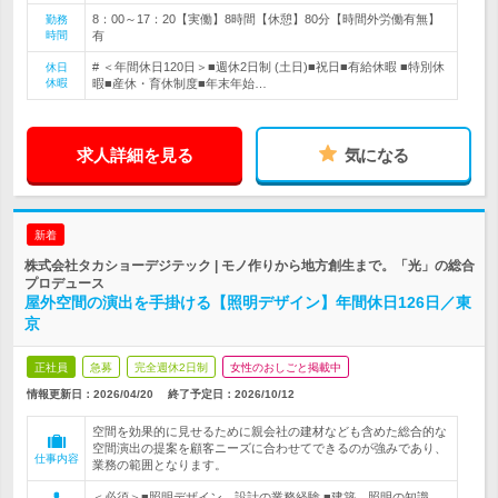
8：00～17：20【実働】8時間【休憩】80分【時間外労働有無】
勤務
時間
有
# ＜年間休日120日＞■週休2日制 (土日)■祝日■有給休暇 ■特別休
休日
休暇
暇■産休・育休制度■年末年始…
求人詳細を見る
気になる
新着
株式会社タカショーデジテック | モノ作りから地方創生まで。「光」の総合
プロデュース
屋外空間の演出を手掛ける【照明デザイン】年間休日126日／東
京
正社員
急募
完全週休2日制
女性のおしごと掲載中
情報更新日：2026/04/20
終了予定日：
2026/10/12
空間を効果的に見せるために親会社の建材なども含めた総合的な
空間演出の提案を顧客ニーズに合わせてできるのが強みであり、
仕事内容
業務の範囲となります。
＜必須＞■照明デザイン、設計の業務経験 ■建築、照明の知識