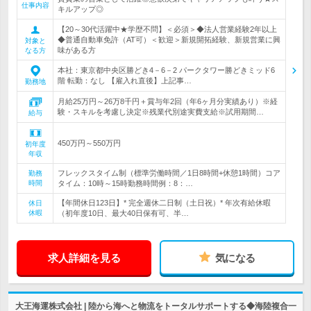
仕事内容
キルアップ◎
【20～30代活躍中★学歴不問】＜必須＞◆法人営業経験2年以上
◆普通自動車免許（AT可）＜歓迎＞新規開拓経験、新規営業に興
対象と
味がある方
なる方
本社：東京都中央区勝どき4－6－2 パークタワー勝どきミッド6
階 転勤：なし 【雇入れ直後】上記事…
勤務地
月給25万円～26万8千円＋賞与年2回（年6ヶ月分実績あり）※経
験・スキルを考慮し決定※残業代別途実費支給※試用期間…
給与
450万円～550万円
初年度
年収
フレックスタイム制（標準労働時間／1日8時間+休憩1時間）コア
勤務
時間
タイム：10時～15時勤務時間例：8：…
【年間休日123日】* 完全週休二日制（土日祝）* 年次有給休暇
休日
休暇
（初年度10日、最大40日保有可、半…
求人詳細を見る
気になる
大王海運株式会社 | 陸から海へと物流をトータルサポートする◆海陸複合一