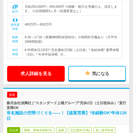
月給250,000円～450,000円 ※経験・能力を考慮の上、決定しま
す。 ※試用期間3ヶ月（待遇変更なし）
給与
400万円～650万円
初年度
年収
8:30～17:30（実働8時間/休憩60分）※時間外労働あり（月平均
勤務
時間
20時間程度）
# 年間休日125日* 完全週休2日制（土日祝）* 有給休暇* 夏季休暇
休日
休暇
（5日）* 年末年始休暇（5…
求人詳細を見る
気になる
新着
株式会社淡陶社 | *スタンダード上場グループ*完休2日（土日祝休み）*直行
直帰OK
有名施設の空間づくりを――！【提案営業】*未経験OK*年休126
日
正社員
職種・業種未経験OK
急募
完全週休2日制
第二新卒歓迎