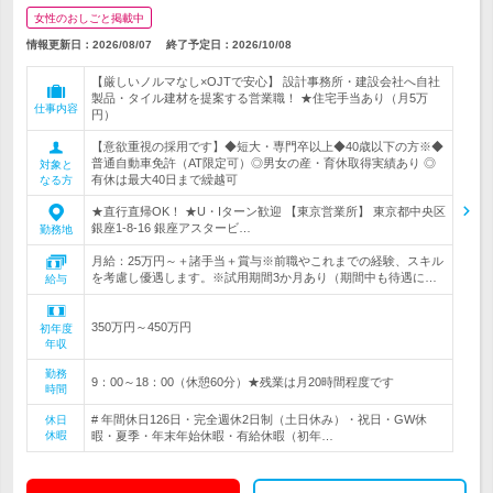
女性のおしごと掲載中
情報更新日：2026/08/07
終了予定日：
2026/10/08
【厳しいノルマなし×OJTで安心】 設計事務所・建設会社へ自社
製品・タイル建材を提案する営業職！ ★住宅手当あり（月5万
仕事内容
円）
【意欲重視の採用です】◆短大・専門卒以上◆40歳以下の方※◆
普通自動車免許（AT限定可）◎男女の産・育休取得実績あり ◎
対象と
有休は最大40日まで繰越可
なる方
★直行直帰OK！ ★U・Iターン歓迎 【東京営業所】 東京都中央区
銀座1-8-16 銀座アスタービ…
勤務地
月給：25万円～＋諸手当＋賞与※前職やこれまでの経験、スキル
を考慮し優遇します。※試用期間3か月あり（期間中も待遇に…
給与
350万円～450万円
初年度
年収
勤務
9：00～18：00（休憩60分）★残業は月20時間程度です
時間
# 年間休日126日・完全週休2日制（土日休み）・祝日・GW休
休日
休暇
暇・夏季・年末年始休暇・有給休暇（初年…