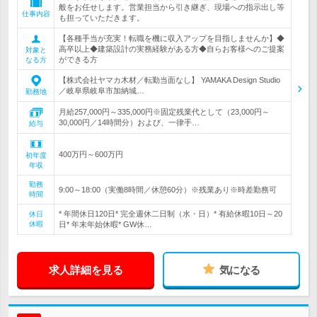
般をお任せします。営業担当から引き継ぎ、現場への指示出し等
仕事内容
も担っていただきます。
【各種手当が充実！転職を機に収入アップを目指しませんか】◆
高卒以上◆建築設計の実務経験がある方◆自らお客様へのご提案
対象と
ができる方
なる方
【株式会社ヤマカ木材／転勤当面なし】 YAMAKA Design Studio
／岐阜県岐阜市加納城…
勤務地
月給257,000円～335,000円※固定残業代として（23,000円～
30,000円／14時間分）および、一律手…
給与
400万円～600万円
初年度
年収
勤務
9:00～18:00（実働8時間／休憩60分）※残業あり※時差勤務可
時間
* 年間休日120日* 完全週休二日制（水・日）* 有給休暇10日～20
休日
休暇
日* 年末年始休暇* GW休…
求人詳細を見る
気になる