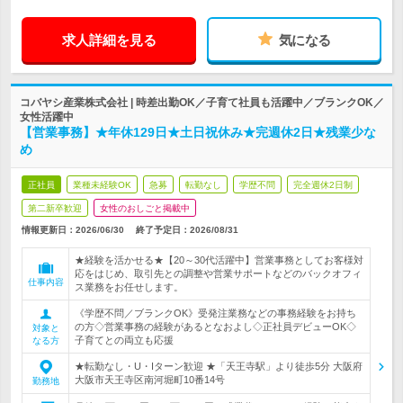
求人詳細を見る
気になる
コバヤシ産業株式会社 | 時差出勤OK／子育て社員も活躍中／ブランクOK／
女性活躍中
【営業事務】★年休129日★土日祝休み★完週休2日★残業少な
め
正社員
業種未経験OK
急募
転勤なし
学歴不問
完全週休2日制
第二新卒歓迎
女性のおしごと掲載中
情報更新日：2026/06/30
終了予定日：
2026/08/31
★経験を活かせる★【20～30代活躍中】営業事務としてお客様対
応をはじめ、取引先との調整や営業サポートなどのバックオフィ
仕事内容
ス業務をお任せします。
《学歴不問／ブランクOK》受発注業務などの事務経験をお持ち
の方◇営業事務の経験があるとなおよし◇正社員デビューOK◇
対象と
子育てとの両立も応援
なる方
★転勤なし・U・Iターン歓迎 ★「天王寺駅」より徒歩5分 大阪府
大阪市天王寺区南河堀町10番14号
勤務地