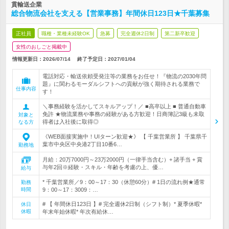
貫輸送企業
総合物流会社を支える【営業事務】年間休日123日★千葉募集
正社員
職種・業種未経験OK
急募
完全週休2日制
第二新卒歓迎
女性のおしごと掲載中
情報更新日：2026/07/14
終了予定日：
2027/01/04
電話対応・輸送依頼受発注等の業務をお任せ！『物流の2030年問
題』に関わるモーダルシフトへの貢献が強く期待される業務で
仕事内容
す！
＼事務経験を活かしてスキルアップ！／ ■高卒以上 ■ 普通自動車
免許 ★物流業務や事務の経験がある方歓迎！日商簿記3級も未取
対象と
得者は入社後に取得◎
なる方
《WEB面接実施中！UIターン歓迎★》 【 千葉営業所 】 千葉県千
葉市中央区中央港2丁目10番6…
勤務地
月給：20万7000円～23万2000円（一律手当含む）+ 諸手当 + 賞
与年2回※経験・スキル・年齢を考慮の上、優…
給与
* 千葉営業所／9：00～17：30（休憩60分）# 1日の流れ例★通常
勤務
時間
9：00～17：3009：…
# 【 年間休日123日 】# 完全週休2日制（シフト制）* 夏季休暇*
休日
休暇
年末年始休暇* 年次有給休…