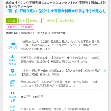
株式会社イシン住宅研究所 | ユニークなコンセプトの住宅開発！岡山に本社
を置く住宅メーカー
《岡山》戸建住宅の【設計】★退職金制度★転居を伴う転勤なし
正社員
急募
転勤なし
学歴不問
第二新卒歓迎
女性のおしごと掲載中
情報更新日：2026/06/19
終了予定日：
2026/12/10
《経験を活かして活躍》営業担当者がご成約したお客様を引き継
いだ後、図面の確認からインテリアプランニング、書類の作成、
仕事内容
申請などをお任せします！
学歴不問・経験者募集！【必須条件】◆住宅の設計もしくは施工
対象と
管理の経験【歓迎条件】◆建築士2級以上をお持ちの方
なる方
＜本社＞ 岡山県津山市上河原115-3 【雇入れ直後】上記の事業所
【変更の範囲】変更なし ※転居…
勤務地
月給 200,000円～320,000円※経験・年齢・能力を考慮して決定
いたします※試用期間3カ月（待遇変更なし）
給与
350万円～550万円
初年度
年収
勤務
8:30～17:30 （実働8時間／休憩60分）※時間外労働あり
時間