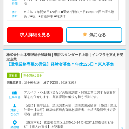
時間
有
# 広島 ＜年間休日120日＞■週休2日制 (土日)※年に5回土曜出勤
休日
休暇
あり■祝日■有給休暇 ■特別休…
求人詳細を見る
気になる
株式会社土木管理総合試験所 | 東証スタンダード上場｜インフラを支える安
定企業
【環境業務専属の営業】経験者募集＊年休125日＊東京募集
正社員
完全週休2日制
情報更新日：2026/07/16
終了予定日：
2026/12/24
アスベストや土壌汚染などの環境調査・対策工事に関する提案営
業をお任せします。顧客課題の解決を担う役割です。
仕事内容
【必須】高卒以上、環境調査分析、環境営業経験者 【優遇】環境
計量士【尚可】建築物石綿含有建材調査者、土壌汚染調査技術管
対象と
理者、計量士
なる方
【東京本社】 東京都台東区上野5-15-14 ONEST上野御徒町ビル
5F 【雇入れ直後】上記事業…
勤務地