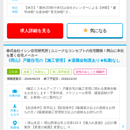
【休日】* 週休2日制※休日は会社カレンダーによる【休暇】* 慶
休日
休暇
弔休暇* 出産休暇* 育児休暇* 介…
求人詳細を見る
気になる
株式会社イシン住宅研究所 | ユニークなコンセプトの住宅開発！岡山に本社
を置く住宅メーカー
《岡山》戸建住宅の【施工管理】★退職金制度あり★転勤なし
正社員
急募
転勤なし
第二新卒歓迎
女性のおしごと掲載中
情報更新日：2026/06/19
終了予定日：
2026/12/10
《幅広くスキルアップ！》戸建住宅の施工管理に関わる業務全般
をお任せします！予算作成、スケジュール管理、建築資材の手
仕事内容
配、お客様へのご案内など
【必須条件】高卒以上【歓迎条件】2級建築士以上の資格をお持
対象と
ちの方／2級建築施工管理技士以上の資格をお持ちの方
なる方
＜津山支店＞ 岡山県津山市上河原115-3 【雇入れ直後】上記の事
業所 【変更の範囲】変更なし ※…
勤務地