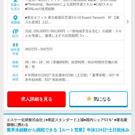
■Photoshop、Illustratorによる資料作成スキル ■CADスキル
対象と
■DIALuxの使用経験
なる方
■東京オフィス 東京都港区芝浦3-6-14 Expert Tamachi 9F 【雇
入れ直後】上記…
勤務地
月給: 250,000円~350,000円（一律地域手当を含む）※経験・スキ
ルを考慮し、優遇します※試用期間: 3ヶ…
給与
350万円～500万円
初年度
年収
09：00～18：00（実働8時間）休憩時間：60分時間外労働の有
勤務
時間
無：有
# 年間休日126日* 完全週休2日制（土日祝）* 夏季休暇：3日* 年
休日
休暇
末年始休暇：6日* 有給休暇…
求人詳細を見る
気になる
エスケー化研株式会社 | ■東証スタンダード上場■国内シェア53％* ■著名建
築物に携わる
業界未経験から挑戦できる【ルート営業】年休124日*土日祝休み