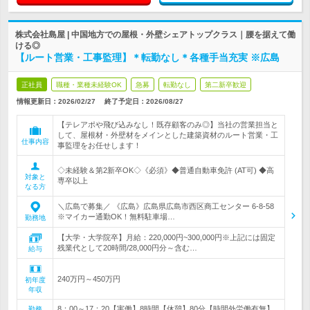
株式会社島屋 | 中国地方での屋根・外壁シェアトップクラス｜腰を据えて働
ける◎
【ルート営業・工事監理】＊転勤なし＊各種手当充実 ※広島
正社員
職種・業種未経験OK
急募
転勤なし
第二新卒歓迎
情報更新日：2026/02/27
終了予定日：
2026/08/27
【テレアポや飛び込みなし！既存顧客のみ◎】当社の営業担当と
して、屋根材・外壁材をメインとした建築資材のルート営業・工
仕事内容
事監理をお任せします！
◇未経験＆第2新卒OK◇《必須》◆普通自動車免許 (AT可) ◆高
対象と
専卒以上
なる方
＼広島で募集／ 《広島》広島県広島市西区商工センター 6-8-58
※マイカー通勤OK！無料駐車場…
勤務地
【大学・大学院卒】月給：220,000円~300,000円※上記には固定
残業代として20時間/28,000円分～含む…
給与
240万円～450万円
初年度
年収
8：00～17：20【実働】8時間【休憩】80分【時間外労働有無】
勤務