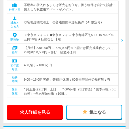
不動産の仕入れもしくは販売をお任せ。扱う物件は自社で設計・
施工した収益用アパートがメイン。
仕事内容
◎宅地建物取引士 ◎普通自動車運転免許（AT限定可）
対象と
なる方
＜東京オフィス＞ ■東京オフィス 東京都港区芝5-14-15 MAビル
三田10階 ★転勤なし 【雇…
勤務地
【月給】330,000円 ～ 430,000円※上記には固定残業代として、
29時間/58,500円～含む 超過分は別…
給与
400万円～1000万円
初年度
年収
勤務
9:00～18:00* 実働：8時間* 休憩：60分※時間外労働有無：有
時間
* 完全週休2日制（土日） * GW休暇（5日前後）* 夏季休暇（5日
休日
休暇
前後）* 年末年始休暇（10日…
求人詳細を見る
気になる