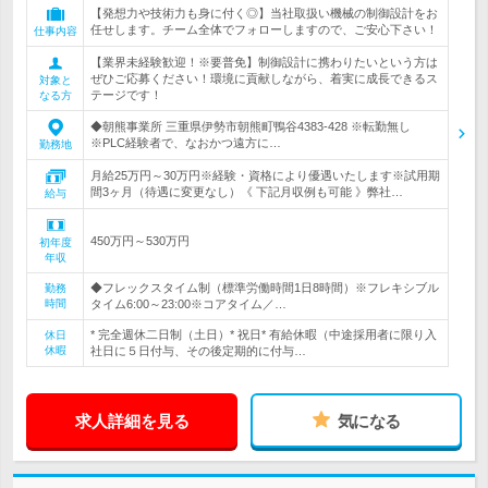
【発想力や技術力も身に付く◎】当社取扱い機械の制御設計をお
任せします。チーム全体でフォローしますので、ご安心下さい！
仕事内容
【業界未経験歓迎！※要普免】制御設計に携わりたいという方は
ぜひご応募ください！環境に貢献しながら、着実に成長できるス
対象と
テージです！
なる方
◆朝熊事業所 三重県伊勢市朝熊町鴨谷4383-428 ※転勤無し
※PLC経験者で、なおかつ遠方に…
勤務地
月給25万円～30万円※経験・資格により優遇いたします※試用期
間3ヶ月（待遇に変更なし）《 下記月収例も可能 》弊社…
給与
450万円～530万円
初年度
年収
◆フレックスタイム制（標準労働時間1日8時間）※フレキシブル
勤務
時間
タイム6:00～23:00※コアタイム／…
* 完全週休二日制（土日）* 祝日* 有給休暇（中途採用者に限り入
休日
休暇
社日に５日付与、その後定期的に付与…
求人詳細を見る
気になる