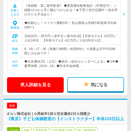
《未経験・第二新卒歓迎》 ◆要普通自動車免許（AT限定可） ◇
経験ゼロから手に職がつけられる！★子育て世代活躍中！高水準
対象と
の子ども手当あり！
なる方
◆転勤なし！マイカー通勤OK！ 富山県富山市婦中町萩島字向島
2967-1
勤務地
月給20万～28万円＋諸手当＋賞与年2回【月収モデル】24万円／
入社1年目 【年収モデル】411万円／入社3年目※試…
給与
8：00～17：00（実働7.5時間／休憩90分）※残業は月平均15時
勤務
時間
間と少なめです！
◆完全週休2日（土日）◆祝日（会社カレンダーによる）◆GW◆
休日
休暇
夏季休暇（8/14～16）◆年末年始休暇…
求人詳細を見る
気になる
新着
オルソ株式会社 | ☆昇給年1回☆完全週休2日☆残業少
《東京》子ども体操教室の【インストラクター】年休120日以上
正社員
急募
学歴不問
完全週休2日制
第二新卒歓迎