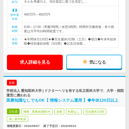
キルを考慮の上、当社規定に基づき決定し…
給与
400万円～450万円
初年度
年収
9:00～17:00（実働7時間／休憩1時間）時間外労働有無：有※残
勤務
時間
業は月平均10時間程度です。
★年間休日120日★◆完全週休2日制（土日）◆祝日◆年末年始休
休日
休暇
暇◆特別連続休暇（5日間）◆記念日休暇…
求人詳細を見る
気になる
新着
学校法人 愛知医科大学 | ドクターヘリを有する私立医科大学で、大学・病院
運営に携われる
医療知識なしでもOK【 情報システム運用 】◆年休120日以上
正社員
職種・業種未経験OK
急募
転勤なし
完全週休2日制
第二新卒歓迎
情報更新日：2026/08/07
終了予定日：
2026/09/10