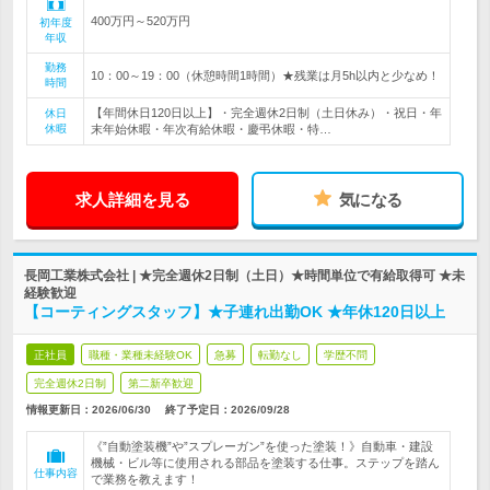
400万円～520万円
初年度
年収
勤務
10：00～19：00（休憩時間1時間）★残業は月5h以内と少なめ！
時間
【年間休日120日以上】・完全週休2日制（土日休み）・祝日・年
休日
休暇
末年始休暇・年次有給休暇・慶弔休暇・特…
求人詳細を見る
気になる
長岡工業株式会社 | ★完全週休2日制（土日）★時間単位で有給取得可 ★未
経験歓迎
【コーティングスタッフ】★子連れ出勤OK ★年休120日以上
正社員
職種・業種未経験OK
急募
転勤なし
学歴不問
完全週休2日制
第二新卒歓迎
情報更新日：2026/06/30
終了予定日：
2026/09/28
《”自動塗装機”や”スプレーガン”を使った塗装！》自動車・建設
機械・ビル等に使用される部品を塗装する仕事。ステップを踏ん
仕事内容
で業務を教えます！