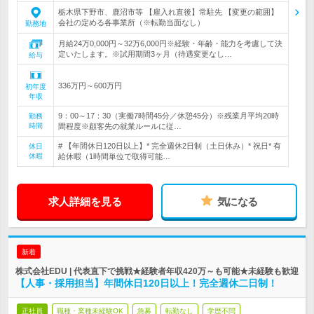
栃木県下野市、鹿沼市等 【雇入れ直後】常駐先 【変更の範囲】
会社の定める各事業所（※転勤当面なし）
勤務地
月給24万0,000円～32万6,000円※経験・年齢・能力を考慮して決
定いたします。※試用期間3ヶ月（待遇変更なし…
給与
336万円～600万円
初年度
年収
9：00～17：30（実働7時間45分／休憩45分）※残業月平均20時
勤務
時間
間程度※顧客先の就業ルールに従…
# 【年間休日120日以上】* 完全週休2日制（土日休み）* 祝日* 有
休日
休暇
給休暇（1時間単位で取得可能…
求人詳細を見る
気になる
新着
株式会社EDU | 代表直下で挑戦★経験者年収420万～も可能★未経験も歓迎
【人事・採用担当】年間休日120日以上！完全週休二日制！
正社員
職種・業種未経験OK
急募
転勤なし
学歴不問