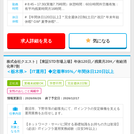
# 8:45～17:30(実働7.75時間）休憩時間：60分時間外労働有無：
勤務
時間
有平均残業時間月16時間…
# 【年間休日120日以上】* 完全週休2日制(土日)* 祝日* 年末年始
休日
休暇
休暇* GW* 夏季休暇*…
求人詳細を見る
気になる
株式会社クエスト | 【東証STD市場上場】年休120日／残業月20H／有給消
化率7割
＜栃木県＞【IT運用】◆定着率95%／年間休日120日以上
正社員
業種未経験OK
学歴不問
完全週休2日制
女性のおしごと掲載中
情報更新日：2026/06/26
終了予定日：
2026/12/17
鹿沼市、下野市等の顧客先にて、ITインフラの安定稼働を支える
運用業務をお任せします。
仕事内容
【ネットワーク・サーバに関する基礎知識をお持ちの方は歓迎】
対象と
《必須》ITインフラ運用実務経験（目安3年以上）
なる方