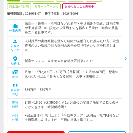
完全週休2日制
リモートワーク可
女性のおしごと掲載中
情報更新日：2026/08/07
終了予定日：
2026/10/08
保育士・栄養士・看護師などの新卒・中途採用を強化。計画立案
や予算管理、KPI設定から運用までを幅広く手掛け、組織の基盤
仕事内容
を支える仕事です。
人材採用の実務経験を活かし組織の基盤作りに挑みたい方、決定
権者の近い環境で自ら採用の未来を切り拓きたい方を歓迎しま
対象と
す。
なる方
新宿オフィス：東京都東京都新宿区新宿4-3-17
勤務地
月給：27万2,000円～42万円【月収例】１）月給30万円 想定年
収420万円以上※参考となる経験：人事（採用担当…
給与
384万円～579万円
初年度
年収
9:30～18:30（休憩60分）# 1ヵ月単位の変形労働制で柔軟な働き
勤務
時間
方ができます。総労働時間：1…
■完全週休2日制（土日）└※就職フェア・説明会・社内研修など
休日
休暇
土日勤務もありますが、平日に振休を取得し…