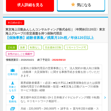
求人詳細を見る
気になる
本日締め切り
東京海上日動あんしんコンサルティング株式会社 | 〈年間休日120日〉東京
海上グループの安定基盤を持つ保険代理店
【保険事務】経験者募集／残業月10h程／年休120日以上
正社員
急募
転勤なし
完全週休2日制
リモートワーク可
女性のおしごと掲載中
情報更新日：2026/04/21
終了予定日：
2026/08/10
企業向け保険代理店の営業事務として、法人契約や個人向け保険
（自動車・火災保険等）に関する事務手続き全般を担っていただ
仕事内容
きます。
業界経験者優遇！＜必須＞■短大卒以上■損害保険会社または損害
保険代理店での事務経験＜歓迎＞■東京海上日動グループの保険
対象と
サービス取扱い経験
なる方
東京都中央区日本橋1-19-1 日本橋ダイヤビルディング8階 ※転勤
なし ※リモートワーク相談可…
勤務地
月給：220,000円～260,000円 ＋ 諸手当 ＋ 賞与年2回※経験・ス