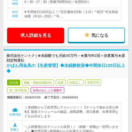
9：00～17：30（実働7時間30分／休憩60分）
時間
# 年間休日124日以上！* 完全週休2日制（土日）* 祝日* 年次有給
休日
休暇
休暇（年10～20日）* 年…
求人詳細を見る
気になる
株式会社ケントク | ★未経験でも月給30万円～★賞与年2回＋決算賞与★原
則定時退社
かばん用金具の【生産管理】◆未経験歓迎◆年間休日120日以上
◆
正社員
職種・業種未経験OK
急募
転勤なし
学歴不問
第二新卒歓迎
女性のおしごと掲載中
情報更新日：2026/07/29
終了予定日：
2026/09/03
＼未経験から工程管理にチャレンジ！／【チームで進める安心体
制】製造スケジュールの確認、納期調整、発注業務、在庫管理な
仕事内容
どをお任せします。
＼人柄重視のポテンシャル採用！／《経験・前職は一切問いませ
対象と
ん》◆学歴不問 <異業種からの先輩方も活躍中>