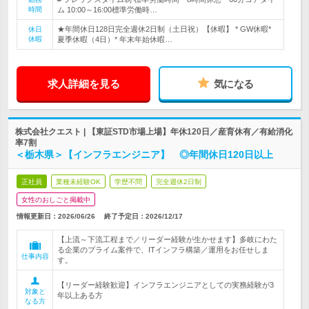
時間
ム 10:00～16:00標準労働時…
★年間休日128日完全週休2日制（土日祝）【休暇】 * GW休暇*
休日
休暇
夏季休暇（4日）* 年末年始休暇…
求人詳細を見る
気になる
株式会社クエスト | 【東証STD市場上場】年休120日／産育休有／有給消化
率7割
＜栃木県＞【インフラエンジニア】 ◎年間休日120日以上
正社員
業種未経験OK
学歴不問
完全週休2日制
女性のおしごと掲載中
情報更新日：2026/06/26
終了予定日：
2026/12/17
【上流～下流工程まで／リーダー経験が生かせます】多岐にわた
る企業のプライム案件で、ITインフラ構築／運用をお任せしま
仕事内容
す。
【リーダー経験歓迎】インフラエンジニアとしての実務経験が3
対象と
年以上ある方
なる方