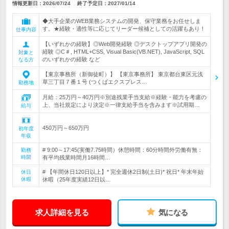
情報更新日：2026/07/24
終了予定日：
2027/01/14
◆大手企業のWEB業務システムの開発、保守業務をお任せしま
す。★経験・適性等に応じてリーダー候補としての活躍もあり！
仕事内容
【いずれかの経験】◎Web開発経験 ◎デスクトップアプリ開発の
経験 ◎C＃, HTML+CSS, Visual Basic(VB.NET), JavaScript, SQL
対象と
のいずれかの経験 など
なる方
【東京事務所（新御徒町）】 【東京事務所】 東京都台東区元浅
草三丁目７番１号 (つくばエクスプレス…
勤務地
月給：25万円～40万円※別途残業手当支給※経験・能力を考慮の
上、当社規定により決定※一律支給手当を含みます※試用期…
給与
450万円～650万円
初年度
年収
# 9:00～17:45(実働7.75時間）休憩時間：60分時間外労働有無：
勤務
時間
有平均残業時間月16時間…
# 【年間休日120日以上】* 完全週休2日制(土日)* 祝日* 年末年始
休日
休暇
休暇（25年度実績12日以…
求人詳細を見る
気になる