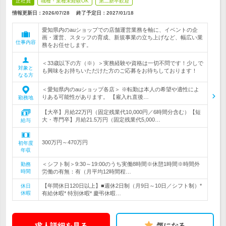
正社員
職種・業種未経験OK
第二新卒歓迎
情報更新日：2026/07/28
終了予定日：
2027/01/18
愛知県内のauショップでの店舗運営業務を軸に、イベントの企
画・運営、スタッフの育成、新規事業の立ち上げなど、幅広い業
仕事内容
務をお任せします。
＜33歳以下の方（※）＞実務経験や資格は一切不問です！少しで
対象と
も興味をお持ちいただけた方のご応募をお待ちしております！
なる方
＜愛知県内のauショップ各店＞ ※転勤は本人の希望や適性によ
りある可能性があります。 【雇入れ直後…
勤務地
【大卒】月給22万円（固定残業代10,000円／6時間分含む）【短
大・専門卒】月給21.5万円（固定残業代5,000…
給与
300万円～470万円
初年度
年収
＜シフト制＞9:30～19:00のうち実働8時間※休憩1時間※時間外
勤務
時間
労働の有無：有（月平均12時間程…
【年間休日120日以上】■週休2日制（月9日～10日／シフト制）*
休日
休暇
有給休暇* 特別休暇* 慶弔休暇…
求人詳細を見る
気になる