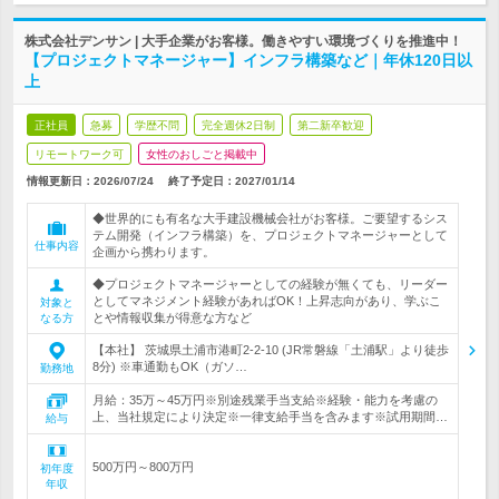
株式会社デンサン | 大手企業がお客様。働きやすい環境づくりを推進中！
【プロジェクトマネージャー】インフラ構築など｜年休120日以
上
正社員
急募
学歴不問
完全週休2日制
第二新卒歓迎
リモートワーク可
女性のおしごと掲載中
情報更新日：2026/07/24
終了予定日：
2027/01/14
◆世界的にも有名な大手建設機械会社がお客様。ご要望するシス
テム開発（インフラ構築）を、プロジェクトマネージャーとして
仕事内容
企画から携わります。
◆プロジェクトマネージャーとしての経験が無くても、リーダー
としてマネジメント経験があればOK！上昇志向があり、学ぶこ
対象と
とや情報収集が得意な方など
なる方
【本社】 茨城県土浦市港町2-2-10 (JR常磐線「土浦駅」より徒歩
8分) ※車通勤もOK（ガソ…
勤務地
月給：35万～45万円※別途残業手当支給※経験・能力を考慮の
上、当社規定により決定※一律支給手当を含みます※試用期間…
給与
500万円～800万円
初年度
年収