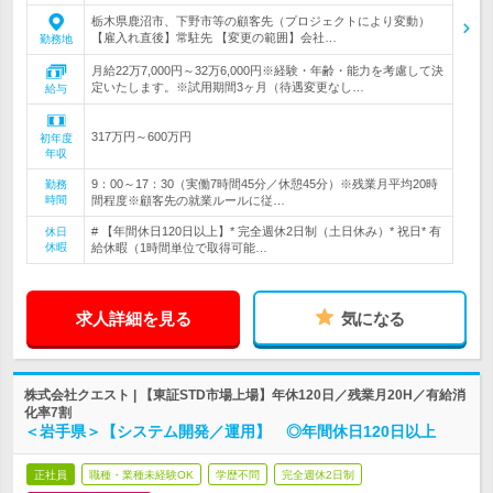
栃木県鹿沼市、下野市等の顧客先（プロジェクトにより変動）
【雇入れ直後】常駐先 【変更の範囲】会社…
勤務地
月給22万7,000円～32万6,000円※経験・年齢・能力を考慮して決
定いたします。※試用期間3ヶ月（待遇変更なし…
給与
317万円～600万円
初年度
年収
9：00～17：30（実働7時間45分／休憩45分）※残業月平均20時
勤務
時間
間程度※顧客先の就業ルールに従…
# 【年間休日120日以上】* 完全週休2日制（土日休み）* 祝日* 有
休日
休暇
給休暇（1時間単位で取得可能…
求人詳細を見る
気になる
株式会社クエスト | 【東証STD市場上場】年休120日／残業月20H／有給消
化率7割
＜岩手県＞【システム開発／運用】 ◎年間休日120日以上
正社員
職種・業種未経験OK
学歴不問
完全週休2日制