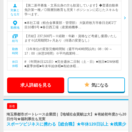
【第二新卒募集・文系出身の方も歓迎しています】◆普通自動車
免許第一種／◎階層別教育も充実！ポジションに応じたスキルを
対象と
学べます。
なる方
■本社工場（軽合金事業部・管理部） 大阪府枚方市春日北町2丁
目10番5号 ■春日西工場（産業精機事…
勤務地
【月給】237,500円～※経験・年齢・資格など考慮し優遇いたし
ます※試用期間3ヶ月あり（待遇の変更なし）
給与
《1年単位の変形労働時間制（週平均40時間以内）08：00 ～
勤務
時間
17：00（休憩1時間）※平均残業時…
# 《年間休日121日》■完全週休二日制（土・日）■祝日■GW休暇
休日
休暇
■夏季休暇■年末年始休暇■有給休暇…
求人詳細を見る
気になる
新着
埼玉県都市ボートレース企業団 | 【地域社会貢献は大】★有給初年度から20
日付与★福利厚生も充実
スポーツビジネスに携わる【総合職】★年休120日以上 ★残業少