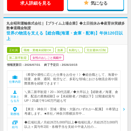
求人詳細を見る
気になる
丸全昭和運輸株式会社 | 【プライム上場企業】◆土日祝休み◆産育休実績多
数◆退職金制度
世界の物流を支える【総合職(海運・倉庫・配車)】年休120日以
上
正社員
職種・業種未経験OK
急募
転勤なし
完全週休2日制
第二新卒歓迎
女性のおしごと掲載中
情報更新日：2026/07/31
終了予定日：
2026/10/15
《希望や適性に応じた仕事をお任せ！》◆総合職として、海運や
陸運、倉庫、通関、航空など、多彩な領域における物流企画や国
仕事内容
際業務を経験できます！
＼第二新卒歓迎！20～30代活躍／◆大卒以上【経験者／海運、倉
庫、配送の業務経験】or【未経験者／29歳以下】12期連続賞与
対象と
UP！25歳で年140万円超も可
なる方
【東京・神奈川・茨城・愛知・大阪のいずれかへ配属】 ※希望は
考慮します。 ■本社／神奈川県横浜市中…
勤務地
◆広域社員／月給26万5,000円以上◆地域社員／月給25万3,000円
以上＋賞与年2回・各種手当を支給※中途入社の…
給与