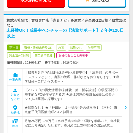
株式会社MTC | 買取専門店「売るナビ」を運営／完全週休2日制／残業ほぼ
なし
未経験OK！成長中ベンチャーの【法務サポート】☆年休120日
以上
正社員
職種・業種未経験OK
急募
転勤なし
学歴不問
完全週休2日制
第二新卒歓迎
女性のおしごと掲載中
情報更新日：2026/07/27
終了予定日：
2026/09/24
【残業月5h以内/土日祝休み/有休取得率◎】「法務部」のサポー
トスタッフとして、書類の管理・作成などをお任せします。★座
仕事内容
学研修＋OJTからスタート
【20～30代の男女活躍中/未経験・第二新卒歓迎】◇学歴不問 ◇
基本的なPC操作ができる方 ★法律関連の知識＆経験は必要ナ
対象と
シ！人柄重視の採用です♪
なる方
★転勤なし！ ★「神田駅」より徒歩4分の好立地！ 《本社》 東
京都千代田区鍛冶町2-3-2 神田セ…
勤務地
月給25万円～35万円＋各種手当※年齢・経験を考慮の上、当社規
定により決定いたします。※月給には20時間分の固定残業…
給与