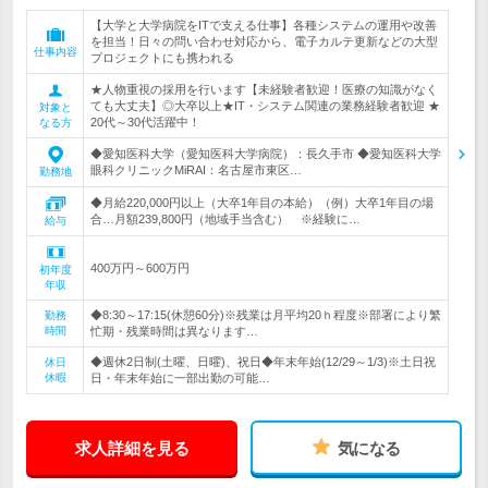
【大学と大学病院をITで支える仕事】各種システムの運用や改善
を担当！日々の問い合わせ対応から、電子カルテ更新などの大型
仕事内容
プロジェクトにも携われる
★人物重視の採用を行います【未経験者歓迎！医療の知識がなく
ても大丈夫】◎大卒以上★IT・システム関連の業務経験者歓迎 ★
対象と
20代～30代活躍中！
なる方
◆愛知医科大学（愛知医科大学病院）：長久手市 ◆愛知医科大学
眼科クリニックMiRAI：名古屋市東区…
勤務地
◆月給220,000円以上（大卒1年目の本給）（例）大卒1年目の場
合…月額239,800円（地域手当含む） ※経験に…
給与
400万円～600万円
初年度
年収
◆8:30～17:15(休憩60分)※残業は月平均20ｈ程度※部署により繁
勤務
時間
忙期・残業時間は異なります…
◆週休2日制(土曜、日曜)、祝日◆年末年始(12/29～1/3)※土日祝
休日
休暇
日・年末年始に一部出勤の可能…
求人詳細を見る
気になる