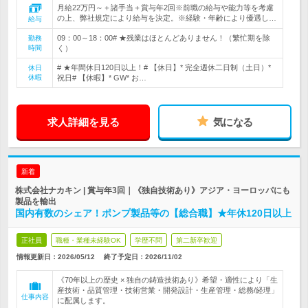
月給22万円～＋諸手当＋賞与年2回※前職の給与や能力等を考慮
の上、弊社規定により給与を決定。※経験・年齢により優遇し…
給与
09：00～18：00# ★残業はほとんどありません！（繁忙期を除
勤務
時間
く）
# ★年間休日120日以上！# 【休日】* 完全週休二日制（土日）*
休日
休暇
祝日# 【休暇】* GW* お…
求人詳細を見る
気になる
新着
株式会社ナカキン | 賞与年3回｜《独自技術あり》アジア・ヨーロッパにも
製品を輸出
国内有数のシェア！ポンプ製品等の【総合職】★年休120日以上
正社員
職種・業種未経験OK
学歴不問
第二新卒歓迎
情報更新日：2026/05/12
終了予定日：
2026/11/02
《70年以上の歴史 × 独自の鋳造技術あり》希望・適性により「生
産技術・品質管理・技術営業・開発設計・生産管理・総務/経理」
仕事内容
に配属します。