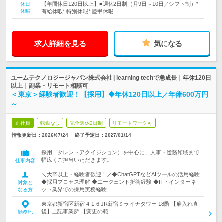
【年間休日120日以上】■週休2日制（月9日～10日／シフト制）*
休日
休暇
有給休暇* 特別休暇* 慶弔休暇…
求人詳細を見る
気になる
ユームテクノロジージャパン株式会社 | learning techで急成長｜年休120日
以上｜副業・リモート相談可
＜東京＞経験者歓迎！【採用】◆年休120日以上／年俸600万円
～
正社員
転勤なし
完全週休2日制
リモートワーク可
情報更新日：2026/07/24
終了予定日：
2027/01/14
採用（タレントアクイジション）を中心に、人事・総務領域まで
幅広くご担当いただきます。
仕事内容
＼大卒以上・経験者歓迎！／◆ChatGPTなどAIツールの活用経験
◆採用プロセス理解 ◆エージェント折衝経験 ◆IT・インターネ
対象と
ット業界での採用実務経験
なる方
東京都新宿区新宿 4-1-6 JR新宿ミライナタワー 18階 【雇入れ直
後】上記事業所 【変更の範…
勤務地