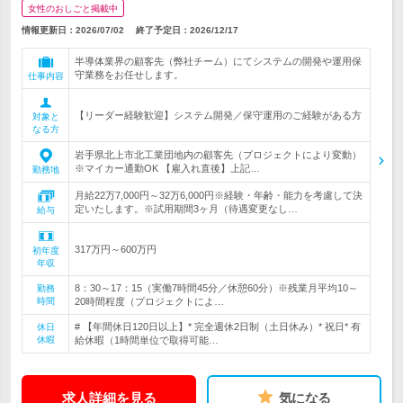
女性のおしごと掲載中
情報更新日：2026/07/02
終了予定日：
2026/12/17
半導体業界の顧客先（弊社チーム）にてシステムの開発や運用保
守業務をお任せします。
仕事内容
【リーダー経験歓迎】システム開発／保守運用のご経験がある方
対象と
なる方
岩手県北上市北工業団地内の顧客先（プロジェクトにより変動）
※マイカー通勤OK 【雇入れ直後】上記…
勤務地
月給22万7,000円～32万6,000円※経験・年齢・能力を考慮して決
定いたします。※試用期間3ヶ月（待遇変更なし…
給与
317万円～600万円
初年度
年収
8：30～17：15（実働7時間45分／休憩60分）※残業月平均10～
勤務
時間
20時間程度（プロジェクトによ…
# 【年間休日120日以上】* 完全週休2日制（土日休み）* 祝日* 有
休日
休暇
給休暇（1時間単位で取得可能…
求人詳細を見る
気になる