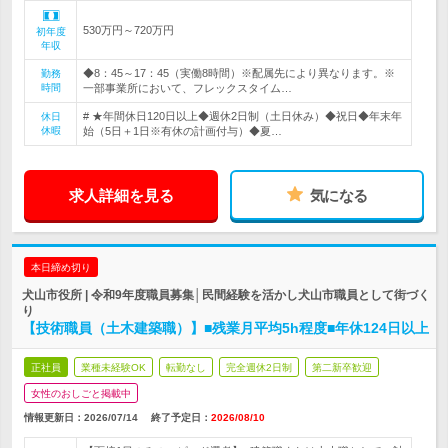
530万円～720万円
初年度
年収
◆8：45～17：45（実働8時間）※配属先により異なります。※
勤務
時間
一部事業所において、フレックスタイム…
# ★年間休日120日以上◆週休2日制（土日休み）◆祝日◆年末年
休日
休暇
始（5日＋1日※有休の計画付与）◆夏…
求人詳細を見る
気になる
本日締め切り
犬山市役所 | 令和9年度職員募集│民間経験を活かし犬山市職員として街づく
り
【技術職員（土木建築職）】■残業月平均5h程度■年休124日以上
正社員
業種未経験OK
転勤なし
完全週休2日制
第二新卒歓迎
女性のおしごと掲載中
情報更新日：2026/07/14
終了予定日：
2026/08/10