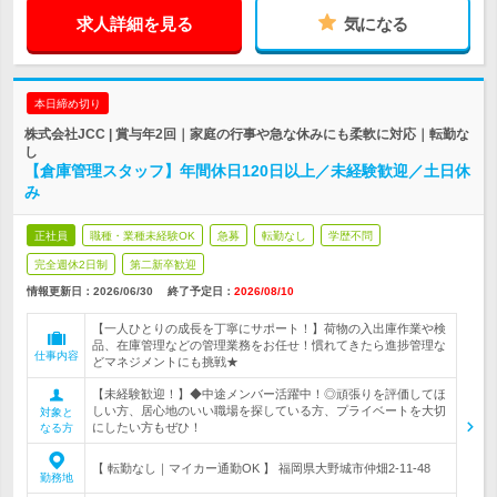
求人詳細を見る
気になる
本日締め切り
株式会社JCC | 賞与年2回｜家庭の行事や急な休みにも柔軟に対応｜転勤な
し
【倉庫管理スタッフ】年間休日120日以上／未経験歓迎／土日休
み
正社員
職種・業種未経験OK
急募
転勤なし
学歴不問
完全週休2日制
第二新卒歓迎
情報更新日：2026/06/30
終了予定日：
2026/08/10
【一人ひとりの成長を丁寧にサポート！】荷物の入出庫作業や検
品、在庫管理などの管理業務をお任せ！慣れてきたら進捗管理な
仕事内容
どマネジメントにも挑戦★
【未経験歓迎！】◆中途メンバー活躍中！◎頑張りを評価してほ
しい方、居心地のいい職場を探している方、プライベートを大切
対象と
にしたい方もぜひ！
なる方
【 転勤なし｜マイカー通勤OK 】 福岡県大野城市仲畑2-11-48
勤務地