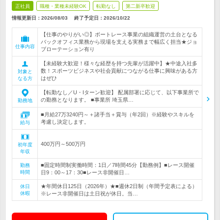
正社員
職種・業種未経験OK
転勤なし
第二新卒歓迎
情報更新日：2026/08/03
終了予定日：
2026/10/22
【仕事のやりがい◎】ボートレース事業の組織運営の土台となる
バックオフィス業務から現場を支える実務まで幅広く担当★ジョ
仕事内容
ブローテーション有り
【未経験大歓迎！様々な経歴を持つ先輩が活躍中】★中途入社多
数！スポーツビジネスや社会貢献につながる仕事に興味がある方
対象と
はぜひ
なる方
【転勤なし／U・Iターン歓迎】 配属部署に応じて、以下事業所で
の勤務となります。 ■事業所 埼玉県…
勤務地
■月給27万3240円～＋諸手当＋賞与（年2回）※経験やスキルを
考慮し決定します。
給与
400万円～500万円
初年度
年収
■固定時間制実働時間：1日／7時間45分【勤務例】■レース開催
勤務
時間
日9：00～17：30■レース非開催日…
★年間休日125日（2026年）★■週休2日制（年間予定表による）
休日
休暇
※レース非開催日は土日祝が休日。当…