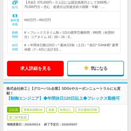
【月給】375,000円～※上記には固定残業代として30時間／
75,000円分～含む 超過分は別途支給※経験・年齢・…
給与
600万円～850万円
初年度
年収
# ＜フレックスタイム制＞1日の標準労働時間：8時間（休憩60
勤務
時間
分）コアタイム 10：00～16：0…
# ＜年間休日数120日＞* 週休2日制（土日）* 祝日* GW休暇* 夏季
休日
休暇
休暇（7～9月に合計3日…
求人詳細を見る
気になる
株式会社鈴工 | 【グローバル企業】SDGsやカーボンニュートラルにも貢
献！
【制御エンジニア】◆年間休日120日以上◆フレックス勤務可
正社員
業種未経験OK
急募
転勤なし
完全週休2日制
第二新卒歓迎
情報更新日：2026/05/14
終了予定日：
2026/09/07