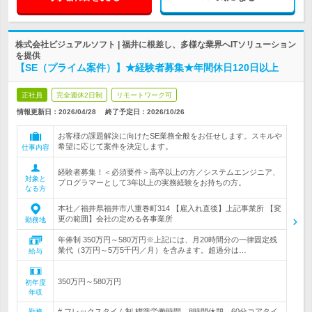
株式会社ビジュアルソフト | 福井に根差し、多様な業界へITソリューション
を提供
【SE（プライム案件）】★経験者募集★年間休日120日以上
正社員
完全週休2日制
リモートワーク可
情報更新日：2026/04/28
終了予定日：
2026/10/26
お客様の課題解決に向けたSE業務全般をお任せします。スキルや
希望に応じて案件を決定します。
仕事内容
経験者募集！＜必須要件＞高卒以上の方／システムエンジニア、
対象と
プログラマーとして3年以上の実務経験をお持ちの方。
なる方
本社／福井県福井市八重巻町314 【雇入れ直後】上記事業所 【変
更の範囲】会社の定める各事業所
勤務地
年俸制 350万円～580万円※上記には、月20時間分の一律固定残
業代（3万円～5万5千円／月）を含みます。超過分は…
給与
350万円～580万円
初年度
年収
# フレックスタイム制 標準労働時間 8時間休憩 60分コアタイ
勤務