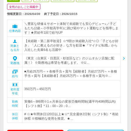
女性のおしごと掲載中
情報更新日：2026/04/30
終了予定日：
2026/10/15
＼豊富な研修＆サポート体制で未経験でも安心デビュー♪／子ど
もたち(2歳～小学校高学年)に跳び箱やマット運動などを指導しま
仕事内容
す！★昇給年1回で給与UP
【未経験・第二新卒歓迎】☆*8割が未経験入社*☆◎「子どもが好
き」「人に教えるのが好き」な方を歓迎★『マイナビ転職』から
対象と
入社した先輩6名も活躍中
なる方
《東京（台東区・目黒区・杉並区など）のジムオルソ店舗に配
属！》 ※勤務地は希望を考慮します。 ※U…
勤務地
■月給25万円～＋各種手当＋賞与【経験者】月給27万円～＋各種
手当＋賞与【未経験者】月給25万円～＋各種手当＋賞与※…
給与
350万円～450万円
初年度
年収
実働6～8時間※1ヵ月単位の変形労働時間制(週平均40時間以内)
勤務
時間
【シフト例】* 11：00～20：0…
# ☆★年間休日120日以上★☆* 完全週休2日制（シフト制）* 有給
休日
休暇
休暇 ※積極的な使用を推奨。★…