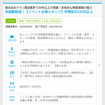
株式会社テラ | 通信業界で36年以上の実績！多角的な事業展開が魅力
未経験歓迎！【イベント企画スタッフ】年間休日120日以上
正社員
職種・業種未経験OK
第二新卒歓迎
情報更新日：2026/08/04
終了予定日：
2027/01/18
auショップでの店舗運営業務を軸に、イベントの企画・運営、ス
タッフの育成、新規事業の立ち上げなど、幅広い業務をお任せし
仕事内容
ます。
＜33歳以下の方（※）＞実務経験や資格は一切不問です！少しで
対象と
も興味をお持ちいただけた方のご応募をお待ちしております！
なる方
＜神奈川県内のauショップ各店＞ ※転勤は本人の希望や適性に
よりある可能性があります。 【雇入れ直…
勤務地
【大卒】月給22万円（固定残業代10,000円／6時間分含む）【短
大・専門卒】月給21.5万円（固定残業代5,000…
給与
300万円～470万円
初年度
年収
＜シフト制＞9:30～19:00のうち実働8時間※休憩1時間※時間外
勤務
時間
労働の有無：有（月平均12時間程…