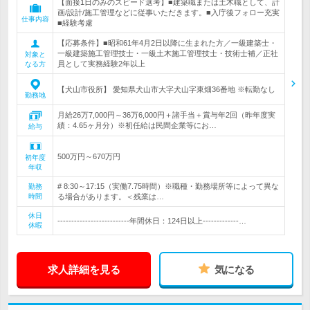
【面接1日のみのスピード選考】■建築職または土木職として、計
画/設計/施工管理などに従事いただきます。■入庁後フォロー充実
仕事内容
■経験考慮
【応募条件】■昭和61年4月2日以降に生まれた方／一級建築士・
一級建築施工管理技士・一級土木施工管理技士・技術士補／正社
対象と
員として実務経験2年以上
なる方
【犬山市役所】 愛知県犬山市大字犬山字東畑36番地 ※転勤なし
勤務地
月給26万7,000円～36万6,000円＋諸手当＋賞与年2回（昨年度実
績：4.65ヶ月分）※初任給は民間企業等にお…
給与
500万円～670万円
初年度
年収
# 8:30～17:15（実働7.75時間）※職種・勤務場所等によって異な
勤務
時間
る場合があります。＜残業は…
休日
--------------------------年間休日：124日以上-------------…
休暇
求人詳細を見る
気になる