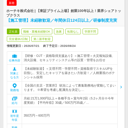
新着
ホーチキ株式会社 | 【東証プライム上場】創業100年以上！業界シェアトッ
プクラス
【施工管理】未経験歓迎／年間休日124日以上／研修制度充実
正社員
職種・業種未経験OK
急募
転勤なし
学歴不問
完全週休2日制
第二新卒歓迎
情報更新日：2026/07/21
終了予定日：
2026/08/24
【研修・OJT・資格取得支援あり】＜施工管理＞火災報知設備、
消火設備、セキュリティシステム等の設置・管理をお任せ
仕事内容
【未経験歓迎】＜文理不問・学歴不問＞資格取得でスキルUPを
目指し、安定したキャリアを築きたい方歓迎！／人柄重視のポテ
対象と
ンシャル採用
なる方
【全国の支店・営業所】 状況によって募集勤務地が変動してまい
ります。 ※希望を考慮し配属先を決定し…
勤務地
月給:21万1,000円以上＋各種手当＋賞与年2回（5.2ヶ月分※今年
度実績）【平均年収】30歳／500万円35歳／…
給与
350万円～600万円
初年度
年収
勤務