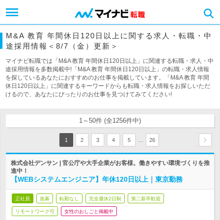
M&A 教育 年間休日120日以上に関する求人・転職・中
途採用情報＜8/7（金）更新＞
マイナビ転職では「M&A 教育 年間休日120日以上」に関連する転職・求人・中
途採用情報を多数掲載中!「M&A 教育 年間休日120日以上」の転職・求人情報
を探しているあなたにおすすめのお仕事を掲載しています。「M&A 教育 年間
休日120日以上」に関連するキーワードからも転職・求人情報をお探しいただ
けるので、あなたにぴったりのお仕事を見つけてみてください!
1～50件 (全1256件中)
…
1
2
3
4
5
26
株式会社デンサン | 官公庁や大手企業がお客様。働きやすい環境づくりを推
進中！
【WEBシステムエンジニア】年休120日以上｜東京勤務
正社員
急募
転勤なし
完全週休2日制
第二新卒歓迎
リモートワーク可
女性のおしごと掲載中