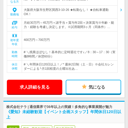
なる方
大阪府大阪市生野区巽西3-10-26 ★転勤なし！ ★自転車通勤
OK！
勤務地
月給30万円～45万円＋諸手当＋賞与年2回＋決算賞与※年齢・能
力・経験を考慮し決定します。※試用期間3ヶ月（同条件）…
給与
400万円～700万円
初年度
年収
# ＼残業ほぼなし！基本的に定時退社です♪／8：30～17：30（実
勤務
時間
働8時間／休憩60分）
# ＼年間休日120日以上！／* 週休2日制（土・日）※会社カレン
休日
休暇
ダーによる└月1回程度の土曜出社あ…
求人詳細を見る
気になる
株式会社テラ | 通信業界で36年以上の実績！多角的な事業展開が魅力
《愛知》未経験歓迎【イベント企画スタッフ】年間休日120日以
上