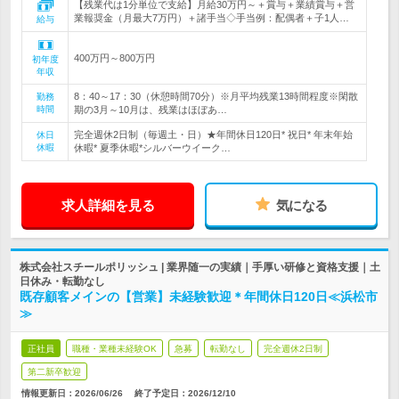
【残業代は1分単位で支給】月給30万円～＋賞与＋業績賞与＋営
業報奨金（月最大7万円）＋諸手当◇手当例：配偶者＋子1人…
給与
400万円～800万円
初年度
年収
8：40～17：30（休憩時間70分）※月平均残業13時間程度※閑散
勤務
時間
期の3月～10月は、残業はほぼあ…
完全週休2日制（毎週土・日）★年間休日120日* 祝日* 年末年始
休日
休暇
休暇* 夏季休暇*シルバーウイーク…
求人詳細を見る
気になる
株式会社スチールポリッシュ | 業界随一の実績｜手厚い研修と資格支援｜土
日休み・転勤なし
既存顧客メインの【営業】未経験歓迎＊年間休日120日≪浜松市
≫
正社員
職種・業種未経験OK
急募
転勤なし
完全週休2日制
第二新卒歓迎
情報更新日：2026/06/26
終了予定日：
2026/12/10