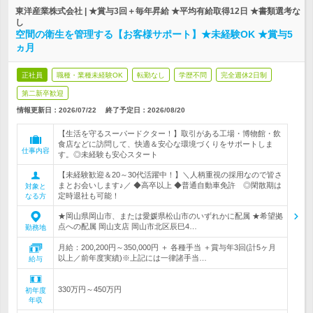
東洋産業株式会社 | ★賞与3回＋毎年昇給 ★平均有給取得12日 ★書類選考な
し
空間の衛生を管理する【お客様サポート】★未経験OK ★賞与5
ヵ月
正社員
職種・業種未経験OK
転勤なし
学歴不問
完全週休2日制
第二新卒歓迎
情報更新日：2026/07/22
終了予定日：
2026/08/20
【生活を守るスーパードクター！】取引がある工場・博物館・飲
食店などに訪問して、快適＆安心な環境づくりをサポートしま
仕事内容
す。◎未経験も安心スタート
【未経験歓迎＆20～30代活躍中！】＼人柄重視の採用なので皆さ
まとお会いします♪／ ◆高卒以上 ◆普通自動車免許 ◎閑散期は
対象と
定時退社も可能！
なる方
★岡山県岡山市、または愛媛県松山市のいずれかに配属 ★希望拠
点への配属 岡山支店 岡山市北区辰巳4…
勤務地
月給：200,200円～350,000円 ＋ 各種手当 ＋賞与年3回(計5ヶ月
以上／前年度実績)※上記には一律諸手当…
給与
330万円～450万円
初年度
年収