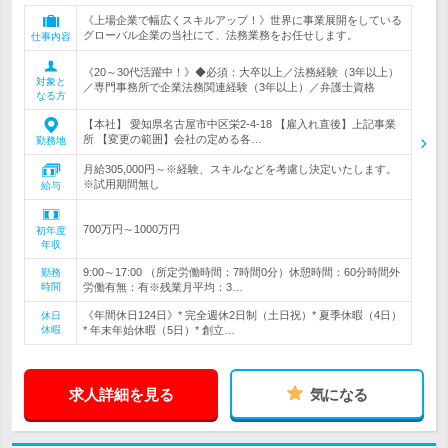
《上場企業で幅広くスキルアップ！》世界に事業展開をしている
グローバル企業の当社にて、法務業務をお任せします。
仕事内容
《20～30代活躍中！》◆必須：大卒以上／法務経験（3年以上）
対象と
／専門事務所で企業法務関連経験（3年以上）／弁護士資格
なる方
【本社】 愛知県名古屋市中区栄2-4-18 【雇入れ直後】上記事業
所 【変更の範囲】会社の定める各…
勤務地
月給305,000円～※経験、スキルなどを考慮し決定いたします。
※試用期間無し
給与
700万円～1000万円
初年度
年収
9:00～17:00 （所定労働時間：7時間0分）休憩時間：60分時間外
勤務
時間
労働有無：有※残業月平均：3…
《年間休日124日》* 完全週休2日制（土日祝）* 夏季休暇（4日）
休日
休暇
* 年末年始休暇（5日）* 創立…
求人詳細を見る
気になる