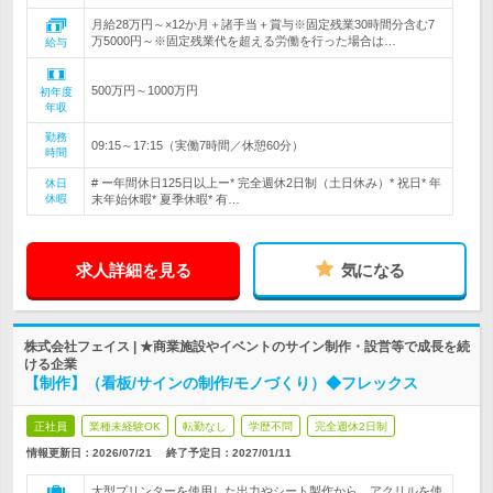
月給28万円～×12か月＋諸手当＋賞与※固定残業30時間分含む7
万5000円～※固定残業代を超える労働を行った場合は…
給与
500万円～1000万円
初年度
年収
勤務
09:15～17:15（実働7時間／休憩60分）
時間
# ー年間休日125日以上ー* 完全週休2日制（土日休み）* 祝日* 年
休日
休暇
末年始休暇* 夏季休暇* 有…
求人詳細を見る
気になる
株式会社フェイス | ★商業施設やイベントのサイン制作・設営等で成長を続
ける企業
【制作】（看板/サインの制作/モノづくり）◆フレックス
正社員
業種未経験OK
転勤なし
学歴不問
完全週休2日制
情報更新日：2026/07/21
終了予定日：
2027/01/11
大型プリンターを使用した出力やシート製作から、アクリルを使