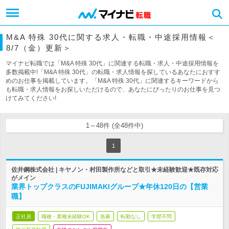
M&A 特殊 30代に関する求人・転職・中途採用情報＜
8/7（金）更新＞
マイナビ転職では「M&A 特殊 30代」に関連する転職・求人・中途採用情報を
多数掲載中!「M&A 特殊 30代」の転職・求人情報を探しているあなたにおすす
めのお仕事を掲載しています。「M&A 特殊 30代」に関連するキーワードから
も転職・求人情報をお探しいただけるので、あなたにぴったりのお仕事を見つ
けてみてください!
1～48件 (全48件中)
1
佐井鋼株式会社 | キヤノン・村田製作所などと取引★未経験歓迎★既存対応
がメイン
業界トップクラスのFUJIMAKIグループ★年休120日の【営業
職】
正社員
職種・業種未経験OK
急募
転勤なし
学歴不問