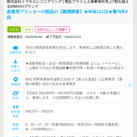
株式会社ミマキエンジニアリング | 東証プライム上場◆海外売上7割を超え
るMIMAKIブランド
産業用プリンターの部品の【購買調達】★年休121日★賞与年2
回
正社員
急募
女性のおしごと掲載中
情報更新日：2026/05/26
終了予定日：
2026/11/16
当社の購買調達業務を担当します。将来的には購買企画にも携わ
れる◎
仕事内容
★経験者歓迎＜必須＞購買調達の実務経験 または メーカーもし
対象と
くは商社での法人営業経験◆学歴不問 ＜歓迎＞中級以上の英語力
なる方
本社 長野県東御市滋野乙2182-3 【雇入れ直後】上記事業所 【変
更の範囲】会社の定める各事業所
勤務地
【月給】250,000円～400,000円※経験・スキル・年齢を考慮の
上、優遇します。※試用期間3ヶ月あり(待遇に変…
給与
500万円～700万円
初年度
年収
8：20～17：20（実働7時間45分／休憩75分）時間外労働有無：
勤務
時間
有（月20時間ほど）