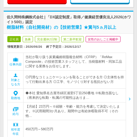
佐久間特殊鋼株式会社 | 「DX認定制度」取得／健康経営優良法人2026(ホワ
イト500)」認定
樹脂材料（自社開発材）の【技術営業】★賞与5ヵ月以上
正社員
急募
完全週休2日制
第二新卒歓迎
女性のおしごと掲載中
情報更新日：2026/06/26
終了予定日：
2026/12/17
当社が取り扱う炭素繊維樹脂複合材料（CFRP）「ReMax
Composite」の技術営業スタッフとして、当樹脂材料・同加工品
仕事内容
に関する業務をお任せします。
◎円滑なコミュニケーションを取ることができる方 ◎主体性を持
対象と
って行動出来る方 ◎工学、モノづくり対する抵抗がない方
なる方
◆本社 愛知県名古屋市緑区浦里5丁目250番地 ※転勤当面なし
（将来的な転勤・転属の可能性はありま…
勤務地
【月給】23万円～※経験・年齢・能力を考慮して決定いたしま
す。※試用期間3か月あり。期間中は有給休暇取得不可（その
給与
他…
450万円～580万円
初年度
年収