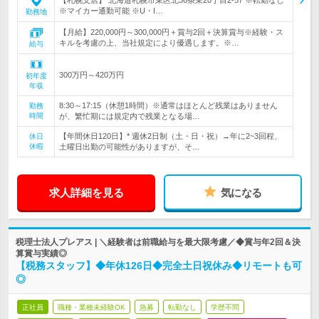
【札幌支店】 北海道札幌市東区北36条東20丁目2-57 ※転勤なし
※マイカー通勤可能 ※U・I…
勤務地
【月給】220,000円～300,000円＋賞与2回＋決算賞与※経験・ス
キルを考慮の上、当社規定により優遇します。※…
給与
300万円～420万円
初年度
年収
8:30～17:15（休憩1時間）※通常はほとんど残業はありません
勤務
時間
が、繁忙期には規定内で残業となる場…
【年間休日120日】* 週休2日制（土・日・祝）→年に2~3回程、
休日
休暇
土曜日出勤の可能性がありますが、そ…
求人詳細を見る
気になる
税理士法人プレアス | ＼経験者は前職給与を最大限考慮／◆賞与年2回＆決
算賞与実績◎
【税務スタッフ】◆年休126日◆完全土日祝休み◆リモートも可
◎
正社員
職種・業種未経験OK
急募
転勤なし
学歴不問