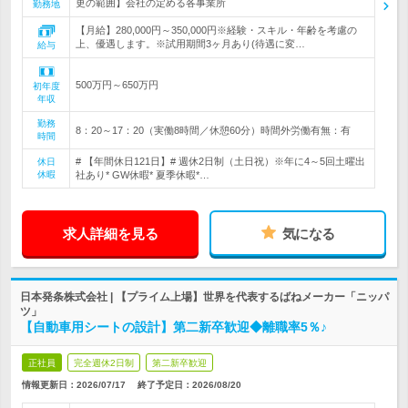
更の範囲】会社の定める各事業所
勤務地
【月給】280,000円～350,000円※経験・スキル・年齢を考慮の
上、優遇します。※試用期間3ヶ月あり(待遇に変…
給与
500万円～650万円
初年度
年収
勤務
8：20～17：20（実働8時間／休憩60分）時間外労働有無：有
時間
# 【年間休日121日】# 週休2日制（土日祝）※年に4～5回土曜出
休日
休暇
社あり* GW休暇* 夏季休暇*…
求人詳細を見る
気になる
日本発条株式会社 | 【プライム上場】世界を代表するばねメーカー「ニッパ
ツ」
【自動車用シートの設計】第二新卒歓迎◆離職率5％♪
正社員
完全週休2日制
第二新卒歓迎
情報更新日：2026/07/17
終了予定日：
2026/08/20