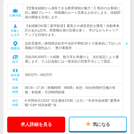
【営業未経験から成長できる教育体制が魅力！】既存のお客様に
対し鋼材プレート・特殊鋼のルート営業をお任せします。信頼関
仕事内容
係の構築を目指します。
【未経験OK/第二新卒歓迎】素直さや成長意欲を重視！自動車免
許があればOK。異業種出身の先輩が多く、学びながらキャリア
対象と
アップを目指せます。
なる方
浜松営業所／静岡県浜松市中央区中野町28-1 ※将来的に下記への
異動の可能性あり ・豊川事業所 ：…
勤務地
月給268,600円～※経験、能力等を考慮の上、当社規定により優
遇します。※上記金額には一律支給の営業手当として固定…
給与
350万円～450万円
初年度
年収
08:30～17:30（実働時間：8時間）休憩：60分時間外労働の有
勤務
時間
無：有残業：月20時間前後
# 年間休日120日* 完全週休2日制（土日）* 年末年始休暇* 夏季休
休日
休暇
暇* GW* 特別休暇* 有…
求人詳細を見る
気になる