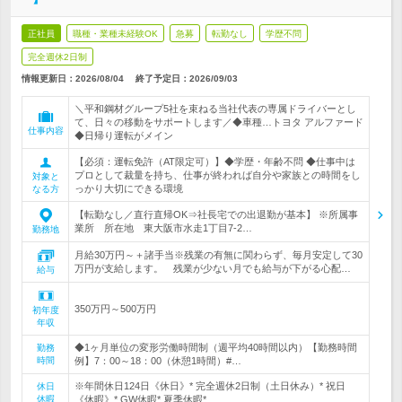
正社員
職種・業種未経験OK
急募
転勤なし
学歴不問
完全週休2日制
情報更新日：2026/08/04
終了予定日：
2026/09/03
＼平和鋼材グループ5社を束ねる当社代表の専属ドライバーとし
て、日々の移動をサポートします／◆車種…トヨタ アルファード
仕事内容
◆日帰り運転がメイン
【必須：運転免許（AT限定可）】◆学歴・年齢不問 ◆仕事中は
プロとして裁量を持ち、仕事が終われば自分や家族との時間をし
対象と
っかり大切にできる環境
なる方
【転勤なし／直行直帰OK⇒社長宅での出退勤が基本】 ※所属事
業所 所在地 東大阪市水走1丁目7-2…
勤務地
月給30万円～＋諸手当※残業の有無に関わらず、毎月安定して30
万円が支給します。 残業が少ない月でも給与が下がる心配…
給与
350万円～500万円
初年度
年収
◆1ヶ月単位の変形労働時間制（週平均40時間以内）【勤務時間
勤務
時間
例】7：00～18：00（休憩1時間）#…
※年間休日124日《休日》* 完全週休2日制（土日休み）* 祝日
休日
休暇
《休暇》* GW休暇* 夏季休暇* …