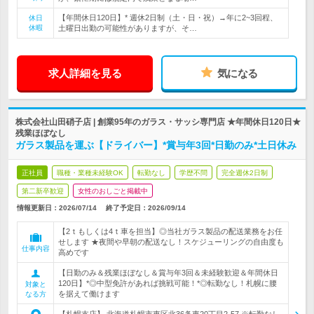
【年間休日120日】* 週休2日制（土・日・祝）→年に2~3回程、
休日
休暇
土曜日出勤の可能性がありますが、そ…
求人詳細を見る
気になる
株式会社山田硝子店 | 創業95年のガラス・サッシ専門店 ★年間休日120日★
残業ほぼなし
ガラス製品を運ぶ【ドライバー】*賞与年3回*日勤のみ*土日休み
正社員
職種・業種未経験OK
転勤なし
学歴不問
完全週休2日制
第二新卒歓迎
女性のおしごと掲載中
情報更新日：2026/07/14
終了予定日：
2026/09/14
【2ｔもしくは4ｔ車を担当】◎当社ガラス製品の配送業務をお任
せします ★夜間や早朝の配送なし！スケジューリングの自由度も
仕事内容
高めです
【日勤のみ＆残業ほぼなし＆賞与年3回＆未経験歓迎＆年間休日
120日】*◎中型免許があれば挑戦可能！*◎転勤なし！札幌に腰
対象と
を据えて働けます
なる方