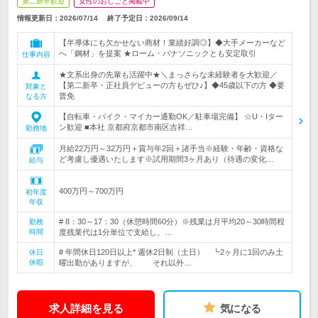
第二新卒歓迎
女性のおしごと掲載中
情報更新日：2026/07/14
終了予定日：
2026/09/14
【半導体にも欠かせない商材！業績好調◎】◆大手メーカーなど
へ「鋼材」を提案 ★ローム・パナソニックとも安定取引
仕事内容
★文系出身の先輩も活躍中★＼まっさらな未経験者を大歓迎／
【第二新卒・正社員デビューの方もぜひ♪】◆45歳以下の方 ◆要
対象と
普免
なる方
【自転車・バイク・マイカー通勤OK／駐車場完備】 ☆U・Iター
ン歓迎 ■本社 京都府京都市南区吉祥…
勤務地
月給22万円～32万円＋賞与年2回＋諸手当※経験・年齢・資格な
ど考慮し優遇いたします※試用期間3ヶ月あり（待遇の変化…
給与
400万円～700万円
初年度
年収
# 8：30～17：30（休憩時間60分）※残業は月平均20～30時間程
勤務
時間
度残業代は1分単位で支給し、…
# 年間休日120日以上* 週休2日制（土日） ┗2ヶ月に1回のみ土
休日
休暇
曜出勤がありますが、 それ以外…
求人詳細を見る
気になる