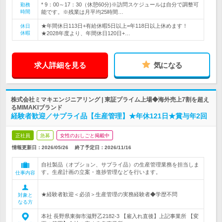
* 9：00～17：30（休憩60分)※訪問スケジュールは自分で調整可
勤務
時間
能です。※残業は月平均25時間…
★年間休日113日+有給休暇5日以上=年118日以上休めます！
休日
休暇
★2028年度より、年間休日120日+…
求人詳細を見る
気になる
株式会社ミマキエンジニアリング | 東証プライム上場◆海外売上7割を超え
るMIMAKIブランド
経験者歓迎／サプライ品【生産管理】★年休121日★賞与年2回
正社員
急募
女性のおしごと掲載中
情報更新日：2026/05/26
終了予定日：
2026/11/16
自社製品（オプション、サプライ品）の生産管理業務を担当しま
す。生産計画の立案・進捗管理などを行います。
仕事内容
★経験者歓迎＜必須＞生産管理の実務経験者◆学歴不問
対象と
なる方
本社 長野県東御市滋野乙2182-3 【雇入れ直後】上記事業所 【変