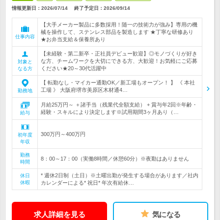
情報更新日：2026/07/14
終了予定日：
2026/09/14
【大手メーカー製品に多数採用！随一の技術力が強み】専用の機
械を操作して、ステンレス部品を製造します ★丁寧な研修あり
仕事内容
★お弁当支給＆保養所あり
【未経験・第二新卒・正社員デビュー歓迎】◎モノづくりが好き
な方、チームワークを大切にできる方、大歓迎！お気軽にご応募
対象と
ください★20～30代活躍中
なる方
【 転勤なし・マイカー通勤OK／新工場もオープン！ 】 《 本社
工場 》 大阪府堺市美原区木材通4…
勤務地
月給25万円～ ＋諸手当（残業代全額支給） + 賞与年2回※年齢・
経験・スキルにより決定します※試用期間3ヶ月あり（…
給与
300万円～400万円
初年度
年収
勤務
8：00～17：00（実働8時間／休憩60分）※夜勤はありません
時間
* 週休2日制（土日）※土曜出勤が発生する場合があります／社内
休日
休暇
カレンダーによる* 祝日* 年次有給休…
求人詳細を見る
気になる