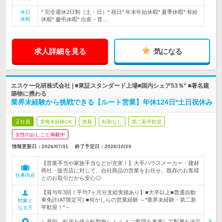
* 完全週休2日制（土・日）* 祝日* 年末年始休暇* 夏季休暇* 有給
休日
休暇
休暇* 慶弔休暇* 出産・育…
求人詳細を見る
気になる
エスケー化研株式会社 | ■東証スタンダード上場■国内シェア53％* ■著名建
築物に携わる
業界未経験から挑戦できる【ルート営業】年休124日*土日祝休み
正社員
業種未経験OK
急募
転勤なし
第二新卒歓迎
女性のおしごと掲載中
情報更新日：2026/07/31
終了予定日：
2026/10/29
【営業手当や家族手当などが充実！】大手ハウスメーカー・建材
商社・販売店に対して、自社商品の営業をお任せ。既存のお客様
仕事内容
とのお取引だから安心◎
【賞与年3回！平均7ヶ月分支給実績あり】■大卒以上■普通自動
車免許(AT限定可) ■何かしらの営業経験 ～*業界未経験・第二新
対象と
卒歓迎！*～
なる方
＼原則、転居を伴う転勤無し！／ ＊ご希望を考慮して配属を決定