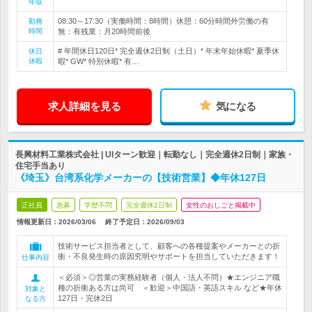
年収
08:30～17:30（実働時間：8時間）休憩：60分時間外労働の有
勤務
時間
無：有残業：月20時間前後
# 年間休日120日* 完全週休2日制（土日）* 年末年始休暇* 夏季休
休日
休暇
暇* GW* 特別休暇* 有…
求人詳細を見る
気になる
長興材料工業株式会社 | UIターン歓迎｜転勤なし｜完全週休2日制｜家族・
住宅手当あり
《埼玉》台湾系化学メーカーの【技術営業】◆年休127日
正社員
急募
学歴不問
完全週休2日制
女性のおしごと掲載中
情報更新日：2026/03/06
終了予定日：
2026/09/03
技術サービス担当者として、顧客への各種提案やメーカーとの折
衝・不良発生時の原因究明やサポートを担当していただきます！
仕事内容
＜必須＞◎営業の実務経験者（個人・法人不問）★エンジニア職
種の折衝ある方は尚可 ＜歓迎＞中国語・英語スキル など★年休
対象と
127日・完休2日
なる方