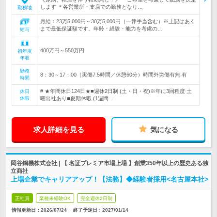
します ＊各営業所・支店での勤務となり…
勤務地
月給：23万5,000円～30万5,000円（一律手当含む）※上記はあく
まで最低保証額です。年齢・経験・能力を考慮の…
給与
400万円～550万円
初年度
年収
勤務
8：30～17：00（実働7.5時間／休憩60分）時間外労働有無:有
時間
# ★年間休日124日★■週休2日制 (土・日・祝)※年に3回程度 土
休日
休暇
曜出社あり■夏期休暇 (1週間…
求人詳細を見る
気になる
岡谷鋼機株式会社 | 【 名証プレミア市場上場 】創業350年以上の歴史ある独
立商社
上場企業でキャリアアップ！【法務】◆経験者採用<名古屋本社>
正社員
業種未経験OK
完全週休2日制
情報更新日：2026/07/24
終了予定日：
2027/01/14