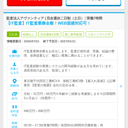
監査法人アヴァンティア | 完全週休二日制（土日）│実働7時間
【IT監査】IT監査業務全般！WEB面接対応可！
正社員
転勤なし
完全週休2日制
第二新卒歓迎
リモートワーク可
情報更新日：2026/07/21
終了予定日：
2027/01/11
IT監査業務全般をお任せします。監査計画作成、実施、結論の整
理、改善提案など、幅広い業務に携わることができます。
仕事内容
IT監査経験や業務システムの関与経験がある方を求めています。
対象と
成長意欲のある方、歓迎します！
なる方
東京都千代田区三番町3-8 泉館三番町2階 【雇入れ直後】上記事
業所 【変更の範囲】会社の定める各…
勤務地
月給：31万円～56万円※年齢やご経験を考慮致します※試用期間
3ヵ月あり（待遇同一）
給与
496万円～896万円
初年度
年収
勤務
09:30～17:30(実働7時間／休憩60分)時間外労働有無：有
時間