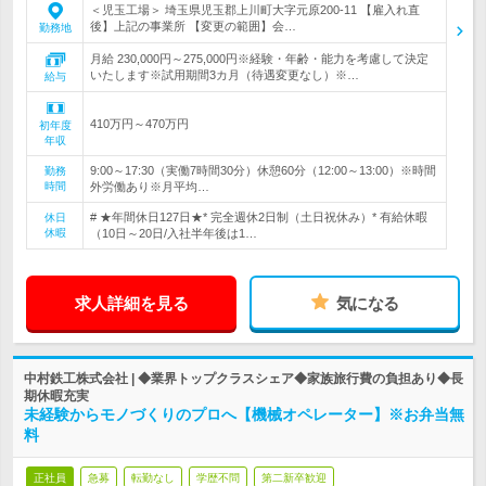
＜児玉工場＞ 埼玉県児玉郡上川町大字元原200-11 【雇入れ直
後】上記の事業所 【変更の範囲】会…
勤務地
月給 230,000円～275,000円※経験・年齢・能力を考慮して決定
いたします※試用期間3カ月（待遇変更なし）※…
給与
410万円～470万円
初年度
年収
9:00～17:30（実働7時間30分）休憩60分（12:00～13:00）※時間
勤務
時間
外労働あり※月平均…
# ★年間休日127日★* 完全週休2日制（土日祝休み）* 有給休暇
休日
休暇
（10日～20日/入社半年後は1…
求人詳細を見る
気になる
中村鉄工株式会社 | ◆業界トップクラスシェア◆家族旅行費の負担あり◆長
期休暇充実
未経験からモノづくりのプロへ【機械オペレーター】※お弁当無
料
正社員
急募
転勤なし
学歴不問
第二新卒歓迎