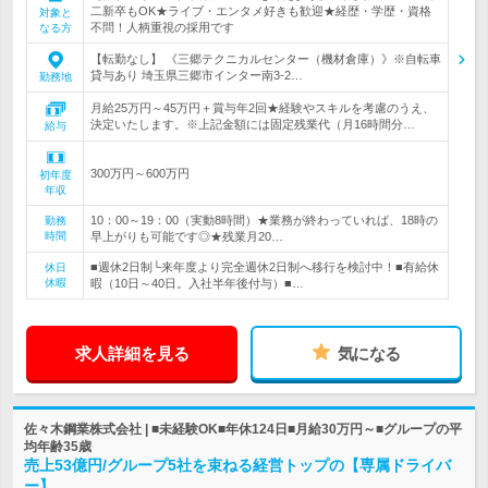
二新卒もOK★ライブ・エンタメ好きも歓迎★経歴・学歴・資格
対象と
不問！人柄重視の採用です
なる方
【転勤なし】 《三郷テクニカルセンター（機材倉庫）》※自転車
貸与あり 埼玉県三郷市インター南3-2…
勤務地
月給25万円～45万円＋賞与年2回★経験やスキルを考慮のうえ、
決定いたします。※上記金額には固定残業代（月16時間分…
給与
300万円～600万円
初年度
年収
10：00～19：00（実動8時間）★業務が終わっていれば、18時の
勤務
時間
早上がりも可能です◎★残業月20…
■週休2日制└来年度より完全週休2日制へ移行を検討中！■有給休
休日
休暇
暇（10日～40日。入社半年後付与）■…
求人詳細を見る
気になる
佐々木鋼業株式会社 | ■未経験OK■年休124日■月給30万円～■グループの平
均年齢35歳
売上53億円/グループ5社を束ねる経営トップの【専属ドライバ
ー】