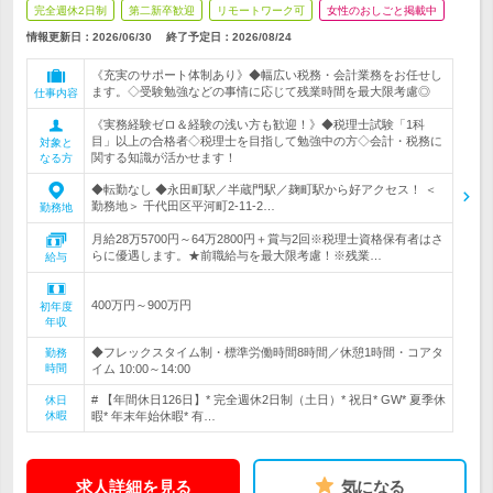
完全週休2日制
第二新卒歓迎
リモートワーク可
女性のおしごと掲載中
情報更新日：2026/06/30
終了予定日：
2026/08/24
《充実のサポート体制あり》◆幅広い税務・会計業務をお任せし
ます。◇受験勉強などの事情に応じて残業時間を最大限考慮◎
仕事内容
《実務経験ゼロ＆経験の浅い方も歓迎！》◆税理士試験「1科
目」以上の合格者◇税理士を目指して勉強中の方◇会計・税務に
対象と
関する知識が活かせます！
なる方
◆転勤なし ◆永田町駅／半蔵門駅／麹町駅から好アクセス！ ＜
勤務地＞ 千代田区平河町2-11-2…
勤務地
月給28万5700円～64万2800円＋賞与2回※税理士資格保有者はさ
らに優遇します。★前職給与を最大限考慮！※残業…
給与
400万円～900万円
初年度
年収
◆フレックスタイム制・標準労働時間8時間／休憩1時間・コアタ
勤務
時間
イム 10:00～14:00
# 【年間休日126日】* 完全週休2日制（土日）* 祝日* GW* 夏季休
休日
休暇
暇* 年末年始休暇* 有…
求人詳細を見る
気になる