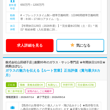
650万円～1200万円
初年度
年収
# ＜フレックスタイム制＞標準労働時間：1日8時間標準労働時間
勤務
時間
帯：8:00～17:00コアタイム：な…
【年間休日129日（2026年度）】* 完全週休2日制（土・日）* 祝
休日
休暇
日* 有給休暇（入社直後に20…
求人詳細を見る
気になる
株式会社山田硝子店 | 創業95年のガラス・サッシ専門店 ★年間休日120日★
残業ほぼなし
ガラスの魅力を伝える【ルート営業】正当評価（賞与最大6カ
月）
正社員
職種・業種未経験OK
転勤なし
学歴不問
完全週休2日制
第二新卒歓迎
女性のおしごと掲載中
情報更新日：2026/07/14
終了予定日：
2026/09/14
【既存のお客様中心！個人ノルマ・飛び込みナシ】★既存取引先
へ商品や材料などの営業をお任せします ★必要な知識は入社後に