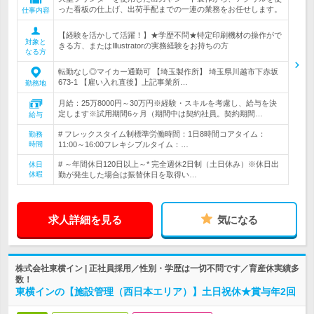
った看板の仕上げ、出荷手配までの一連の業務をお任せします。
仕事内容
【経験を活かして活躍！】★学歴不問★特定印刷機材の操作がで
対象と
きる方、またはIllustratorの実務経験をお持ちの方
なる方
転勤なし◎マイカー通勤可 【埼玉製作所】 埼玉県川越市下赤坂
673-1 【雇い入れ直後】上記事業所…
勤務地
月給：25万8000円～30万円※経験・スキルを考慮し、給与を決
定します※試用期間6ヶ月（期間中は契約社員。契約期間…
給与
# フレックスタイム制標準労働時間：1日8時間コアタイム：
勤務
時間
11:00～16:00フレキシブルタイム：…
# ～年間休日120日以上～* 完全週休2日制（土日休み）※休日出
休日
休暇
勤が発生した場合は振替休日を取得い…
求人詳細を見る
気になる
株式会社東横イン | 正社員採用／性別・学歴は一切不問です／育産休実績多
数！
東横インの【施設管理（西日本エリア）】土日祝休★賞与年2回