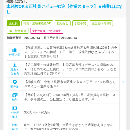
残業ほぼなし
未経験OK＆正社員デビュー歓迎【作業スタッフ】★残業ほぼな
し
正社員
職種・業種未経験OK
転勤なし
学歴不問
完全週休2日制
第二新卒歓迎
女性のおしごと掲載中
情報更新日：2026/07/14
終了予定日：
2026/09/14
【残業ほぼなし＆賞与年3回＆未経験歓迎＆年間休日120日】ガラ
ス、プラメイクの切断・加工・組立・現場取付など ★プライベー
仕事内容
トも重視して勤務可能！
【第二新卒・未経験歓迎！】◎応募条件はガラスへの興味のみ
★「はじめての正社員に…」「ガラス作業に興味がある…」など
対象と
志望理由は何でもOKです！
なる方
【札幌支店】 北海道札幌市東区北36条東20丁目2-57 ※転勤なし
※マイカー通勤可能 ※U・I…
勤務地
【月給】220,000円～300,000円＋賞与2回＋決算賞与※経験・ス
キルを考慮の上、当社規定により優遇します。※…
給与
300万円～420万円
初年度
年収
8:30～17:15（休憩1時間）※通常はほとんど残業はありません
勤務
時間
が、繁忙期には規定内で残業となる場…