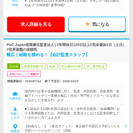
# 【年間休日121日】# 週休2日制（土日祝）※年に4～5回土曜出
休日
休暇
社あり* GW休暇* 夏季休暇*…
求人詳細を見る
気になる
PwC Japan有限責任監査法人 | #年間休日120日以上#完全週休2日（土日）
#世界基盤の信頼性
幅広く経験を積める！【会計監査スタッフ】
正社員
業種未経験OK
急募
完全週休2日制
第二新卒歓迎
女性のおしごと掲載中
情報更新日：2026/07/24
終了予定日：
2026/10/22
国内外の企業や金融機関に対し、監査・内部統制・資産運用・金
融アドバイザリー業務を幅広く担当！専門性とグローバルな視点
仕事内容
を活かした支援を行います
■公認会計士試験/米国公認会計士（全科目合格者）/金融機関にお
ける勤務経験または、内部監査・監査法人における監査経験など
対象と
いずれかに当てはまる方
なる方
【転勤なし！】 《東京オフィス》 東京都千代田区大手町1-1-1 大
手町パークビルディング 《田町…
勤務地