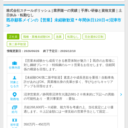
株式会社スチールポリッシュ | 業界随一の実績｜手厚い研修と資格支援｜土
日休み・転勤なし
既存顧客メインの【営業】未経験歓迎＊年間休日120日≪沼津市
≫
正社員
職種・業種未経験OK
急募
転勤なし
完全週休2日制
第二新卒歓迎
情報更新日：2026/06/26
終了予定日：
2026/12/10
【営業未経験から成長できる教育体制が魅力！】既存のお客様に
対し鋼材プレート・特殊鋼のルート営業をお任せします。信頼関
仕事内容
係の構築を目指します。
【未経験OK/第二新卒歓迎】素直さや成長意欲を重視！自動車免
許があればOK。異業種出身の先輩が多く、学びながらキャリア
対象と
アップを目指せます。
なる方
沼津営業所／静岡県沼津市大諏訪881-2 ※将来的に下記への異動
の可能性あり ・豊川事業所 ：愛知…
勤務地
月給268,600円～※経験、能力等を考慮の上、当社規定により優
遇します。※上記金額には一律支給の営業手当として固定…
給与
350万円～450万円
初年度