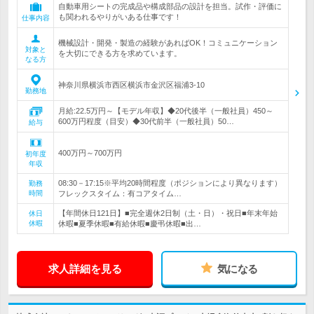
自動車用シートの完成品や構成部品の設計を担当。試作・評価に
も関われるやりがいある仕事です！
仕事内容
機械設計・開発・製造の経験があればOK！コミュニケーション
対象と
を大切にできる方を求めています。
なる方
神奈川県横浜市西区横浜市金沢区福浦3-10
勤務地
月給:22.5万円～【モデル年収】◆20代後半（一般社員）450～
600万円程度（目安）◆30代前半（一般社員）50…
給与
400万円～700万円
初年度
年収
08:30－17:15※平均20時間程度（ポジションにより異なります）
勤務
時間
フレックスタイム：有コアタイム…
【年間休日121日】■完全週休2日制（土・日）・祝日■年末年始
休日
休暇
休暇■夏季休暇■有給休暇■慶弔休暇■出…
求人詳細を見る
気になる