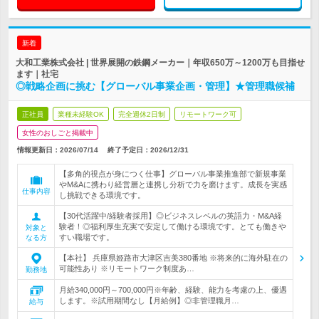
新着
大和工業株式会社 | 世界展開の鉄鋼メーカー｜年収650万～1200万も目指せ
ます｜社宅
◎戦略企画に挑む【グローバル事業企画・管理】★管理職候補
正社員
業種未経験OK
完全週休2日制
リモートワーク可
女性のおしごと掲載中
情報更新日：2026/07/14
終了予定日：
2026/12/31
【多角的視点が身につく仕事】グローバル事業推進部で新規事業
やM&Aに携わり経営層と連携し分析で力を磨けます。成長を実感
仕事内容
し挑戦できる環境です。
【30代活躍中/経験者採用】◎ビジネスレベルの英語力・M&A経
験者！◎福利厚生充実で安定して働ける環境です。とても働きや
対象と
すい職場です。
なる方
【本社】 兵庫県姫路市大津区吉美380番地 ※将来的に海外駐在の
可能性あり ※リモートワーク制度あ…
勤務地
月給340,000円～700,000円※年齢、経験、能力を考慮の上、優遇
します。※試用期間なし【月給例】◎非管理職月…
給与