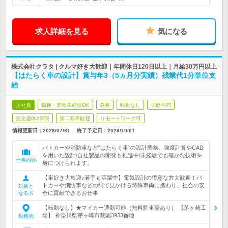
求人詳細を見る
気になる
株式会社クラタ | クルマ好き大歓迎｜年間休日120日以上｜月給30万円以上
【はたらく車の設計】賞与年3（5ヵ月分実績）残業代1分単位支
給
正社員
職種・業種未経験OK
急募
転勤なし
学歴不問
完全週休2日制
第二新卒歓迎
リモートワーク可
情報更新日：2026/07/31
終了予定日：
2026/10/01
パトカーや消防車など“はたらく車”の設計業務。強度計算やCAD
を用いた設計/自社製品の開発も推進中/未経験でも確かな技術を
仕事内容
身につけられます。
【車好き大歓迎♪若手も活躍中】電気設計の得意な方大歓迎！パ
トカーや消防車などの街で見かける特殊車両に携わり、社会の安
対象と
全に貢献できるお仕事
なる方
【転勤なし】★マイカー通勤可能（無料駐車場あり） 【茅ヶ崎工
場】 神奈川県茅ヶ崎市萩園3933番地
勤務地