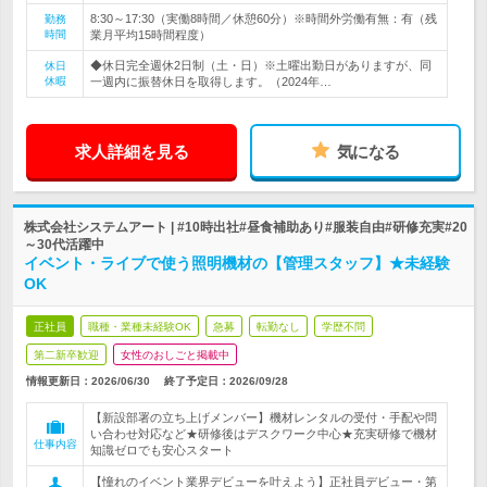
8:30～17:30（実働8時間／休憩60分）※時間外労働有無：有（残
勤務
時間
業月平均15時間程度）
◆休日完全週休2日制（土・日）※土曜出勤日がありますが、同
休日
休暇
一週内に振替休日を取得します。（2024年…
求人詳細を見る
気になる
株式会社システムアート | #10時出社#昼食補助あり#服装自由#研修充実#20
～30代活躍中
イベント・ライブで使う照明機材の【管理スタッフ】★未経験
OK
正社員
職種・業種未経験OK
急募
転勤なし
学歴不問
第二新卒歓迎
女性のおしごと掲載中
情報更新日：2026/06/30
終了予定日：
2026/09/28
【新設部署の立ち上げメンバー】機材レンタルの受付・手配や問
い合わせ対応など★研修後はデスクワーク中心★充実研修で機材
仕事内容
知識ゼロでも安心スタート
【憧れのイベント業界デビューを叶えよう】正社員デビュー・第