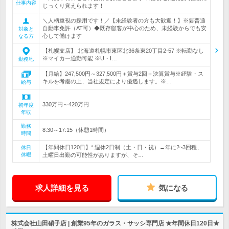
仕事内容
じっくり覚えられます！
＼人柄重視の採用です！／【未経験者の方も大歓迎！】※要普通
自動車免許（AT可）◆既存顧客が中心のため、未経験からでも安
対象と
心して働けます
なる方
【札幌支店】 北海道札幌市東区北36条東20丁目2-57 ※転勤なし
※マイカー通勤可能 ※U・I…
勤務地
【月給】247,500円～327,500円＋賞与2回＋決算賞与※経験・ス
キルを考慮の上、当社規定により優遇します。※…
給与
330万円～420万円
初年度
年収
勤務
8:30～17:15（休憩1時間）
時間
【年間休日120日】* 週休2日制（土・日・祝）→年に2~3回程、
休日
休暇
土曜日出勤の可能性がありますが、そ…
求人詳細を見る
気になる
株式会社山田硝子店 | 創業95年のガラス・サッシ専門店 ★年間休日120日★