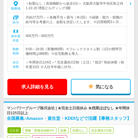
＜転勤なし｜長堀橋駅から徒歩2分＞ 大阪府大阪市中央区島之内
1-22-20 堺筋ビルディング3階
勤務地
月給27万円～＋各種手当＋賞与（年2回）※経験・能力・前職の
給与等を考慮の上、金額を決定いたします。※試用期間3ヶ月…
給与
405万円～800万円
初年度
年収
9:00～18:00（実働8時間）※フレックスタイム制（1日の標準労
勤務
時間
働時間は8時間）※在宅勤務も導入…
＜年間休日124日＞* 完全週休2日制（土日）* 祝日* 有給休暇（初
休日
休暇
年度10日 ※入社半年後に付与…
求人詳細を見る
気になる
マンパワーグループ株式会社 | ★完全土日祝休み ★残業ほぼなし ★年間休
日125日以上
全国募集♪Amazon・資生堂・KDDIなどで活躍【事務スタッフ】
正社員
職種・業種未経験OK
急募
転勤なし
完全週休2日制