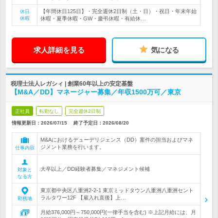
【年間休日125日】・完全週休2日制（土・日）・祝日・年末年始
休日
休暇
休暇・夏季休暇・GW・慶弔休暇・有給休…
求人詳細を見る
気になる
税理士法人レガシィ | 創業60年以上の安定基盤
【M&A／DD】マネージャー募集／年収1500万可／東京
正社員
転勤なし
完全週休2日制
情報更新日：2026/07/15
終了予定日：
2026/08/20
M&Aにおけるデューデリジェンス（DD）案件の担当およびマネ
ジメント業務を行います。
仕事内容
大卒以上／DD経験者募集／マネジメント候補
対象と
なる方
東京都中央区八重洲2-2-1 東京ミッドタウン八重洲八重洲セント
ラルタワー12F 【雇入れ直後】上…
勤務地
月給376,000円～750,000円(一律手当を含む) ※上記月給には、月