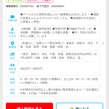
第二新卒歓迎
女性のおしごと掲載中
情報更新日：2026/07/24
終了予定日：
2026/08/27
◆データ入力や資料作成などの一般事務をお任せします！ ◆感謝
の言葉をもらえる”やりがい”がたくさん！◆未経験の方を想定し
仕事内容
た研修もご用意♪
【未経験・第二新卒歓迎】◆学歴不問 ◆34歳以下の方（※）◆
未経験・異業種から転職した先輩も多数！ ◆20・30代の女性が
対象と
中心に活躍しています
なる方
《転勤なし！全国エリア限定採用♪*》 ★東京・神奈川・埼玉・千
葉・茨城・群馬・宮城・青森・秋田・岩…
勤務地
◇東京、神奈川、埼玉、千葉、茨城、群馬月給18万8,000円～21
万6,000円◇大阪、京都、兵庫、奈良、和歌山、滋…
給与
250万円～290万円
初年度
年収
9：00～18：00（休憩1ｈ/実働8ｈ）または9：00～17：30（休憩
勤務
時間
1ｈ/実働7.5ｈ）※勤務…
# 年間休日125日以上→最大9連休の取得実績もあり！* 完全週休2
休日
休暇
日制（土日祝）* 年末年始休暇*…
求人詳細を見る
気になる