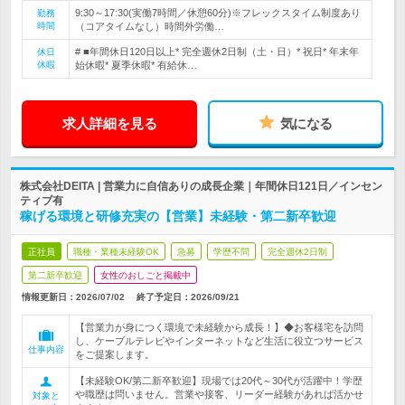
9:30～17:30(実働7時間／休憩60分)※フレックスタイム制度あり
勤務
時間
（コアタイムなし）時間外労働…
# ■年間休日120日以上* 完全週休2日制（土・日）* 祝日* 年末年
休日
休暇
始休暇* 夏季休暇* 有給休…
求人詳細を見る
気になる
株式会社DEITA | 営業力に自信ありの成長企業｜年間休日121日／インセン
ティブ有
稼げる環境と研修充実の【営業】未経験・第二新卒歓迎
正社員
職種・業種未経験OK
急募
学歴不問
完全週休2日制
第二新卒歓迎
女性のおしごと掲載中
情報更新日：2026/07/02
終了予定日：
2026/09/21
【営業力が身につく環境で未経験から成長！】◆お客様宅を訪問
し、ケーブルテレビやインターネットなど生活に役立つサービス
仕事内容
をご提案します。
【未経験OK/第二新卒歓迎】現場では20代～30代が活躍中！学歴
や職歴は問いません。営業や接客、リーダー経験があれば活かせ
対象と