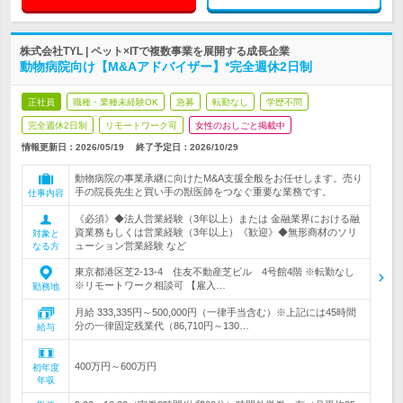
株式会社TYL | ペット×ITで複数事業を展開する成長企業
動物病院向け【M&Aアドバイザー】*完全週休2日制
正社員
職種・業種未経験OK
急募
転勤なし
学歴不問
完全週休2日制
リモートワーク可
女性のおしごと掲載中
情報更新日：2026/05/19
終了予定日：
2026/10/29
動物病院の事業承継に向けたM&A支援全般をお任せします。売り
手の院長先生と買い手の獣医師をつなぐ重要な業務です。
仕事内容
《必須》◆法人営業経験（3年以上）または 金融業界における融
資業務もしくは営業経験（3年以上）《歓迎》◆無形商材のソリ
対象と
ューション営業経験 など
なる方
東京都港区芝2-13-4 住友不動産芝ビル 4号館4階 ※転勤なし
※リモートワーク相談可 【雇入…
勤務地
月給 333,335円～500,000円（一律手当含む）※上記には45時間
分の一律固定残業代（86,710円～130…
給与
400万円～600万円
初年度
年収