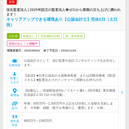
新着
佳生監査法人 | 2025年設立の監査法人◆ゼロから業務の立ち上げに携われ
ます！
キャリアアップできる環境あり【公認会計士】完休2日（土日
祝）
正社員
転勤なし
完全週休2日制
第二新卒歓迎
女性のおしごと掲載中
情報更新日：2026/08/04
終了予定日：
2026/11/26
公認会計士として、会計監査や会計コンサルティングをお任せし
ます。
仕事内容
【必須】■日本公認会計士資格保有者、または試験合格者 【歓迎
対象と
スキル】■監査法人でのインチャージ経験をお持ちの方
なる方
【転勤なし／赤坂駅徒歩6分／リモート週1～2回可能】 東京都港
区赤坂5-2-33-710 ※在宅勤…
勤務地
年俸：600万円～1,300万円※上記を12分割した金額を支給しま
す。※年齢、経験、能力を考慮の上、優遇します。※残…
給与
600万円～1300万円
初年度
年収