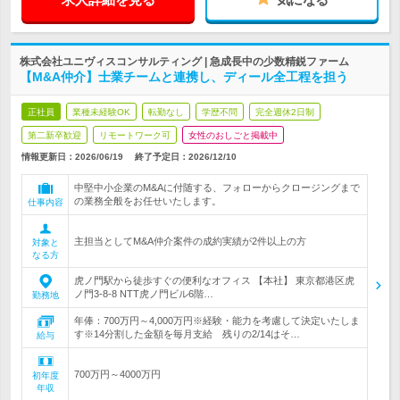
株式会社ユニヴィスコンサルティング | 急成長中の少数精鋭ファーム
【M&A仲介】士業チームと連携し、ディール全工程を担う
正社員
業種未経験OK
転勤なし
学歴不問
完全週休2日制
第二新卒歓迎
リモートワーク可
女性のおしごと掲載中
情報更新日：2026/06/19
終了予定日：
2026/12/10
中堅中小企業のM&Aに付随する、フォローからクロージングまで
の業務全般をお任せいたします。
仕事内容
主担当としてM&A仲介案件の成約実績が2件以上の方
対象と
なる方
虎ノ門駅から徒歩すぐの便利なオフィス 【本社】 東京都港区虎
ノ門3-8-8 NTT虎ノ門ビル6階…
勤務地
年俸：700万円～4,000万円※経験・能力を考慮して決定いたしま
す※14分割した金額を毎月支給 残りの2/14はそ…
給与
700万円～4000万円
初年度
年収