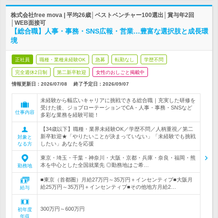
株式会社free mova | 平均26歳│ベストベンチャー100選出│賞与年2回
│WEB面接可
【総合職】人事・事務・SNS広報・営業…豊富な選択肢と成長環
境
正社員
職種・業種未経験OK
急募
転勤なし
学歴不問
完全週休2日制
第二新卒歓迎
女性のおしごと掲載中
情報更新日：2026/07/08
終了予定日：
2026/09/07
未経験から幅広いキャリアに挑戦できる総合職｜充実した研修を
受けた後、ジョブローテーションでCA・人事・事務・SNSなど
仕事内容
多彩な業務を経験可能！
【34歳以下】職種・業界未経験OK／学歴不問／人柄重視／第二
新卒歓迎★「やりたいことが決まっていない」「未経験でも挑戦
対象と
したい」あなたを応援
なる方
東京・埼玉・千葉・神奈川・大阪・京都・兵庫・奈良・福岡・熊
本を中心とした全国就業先 ◎勤務地はご希…
勤務地
■東京（首都圏）月給27万円～35万円＋インセンティブ■大阪月
給25万円～35万円＋インセンティブ■その他地方月給2…
給与
300万円～600万円
初年度
年収