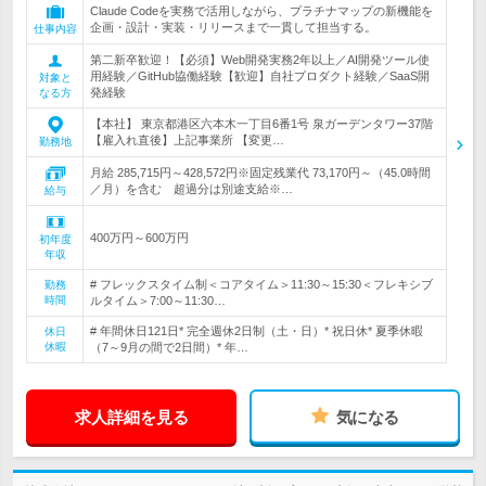
Claude Codeを実務で活用しながら、プラチナマップの新機能を
企画・設計・実装・リリースまで一貫して担当する。
仕事内容
第二新卒歓迎！【必須】Web開発実務2年以上／AI開発ツール使
用経験／GitHub協働経験【歓迎】自社プロダクト経験／SaaS開
対象と
発経験
なる方
【本社】 東京都港区六本木一丁目6番1号 泉ガーデンタワー37階
【雇入れ直後】上記事業所 【変更…
勤務地
月給 285,715円～428,572円※固定残業代 73,170円～（45.0時間
／月）を含む 超過分は別途支給※…
給与
400万円～600万円
初年度
年収
# フレックスタイム制＜コアタイム＞11:30～15:30＜フレキシブ
勤務
時間
ルタイム＞7:00～11:30…
# 年間休日121日* 完全週休2日制（土・日）* 祝日休* 夏季休暇
休日
休暇
（7～9月の間で2日間）* 年…
求人詳細を見る
気になる