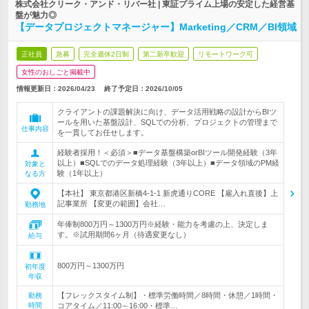
株式会社クリーク・アンド・リバー社 | 東証プライム上場の安定した経営基
盤が魅力◎
【データプロジェクトマネージャー】Marketing／CRM／BI領域
正社員
急募
完全週休2日制
第二新卒歓迎
リモートワーク可
女性のおしごと掲載中
情報更新日：2026/04/23
終了予定日：
2026/10/05
クライアントの課題解決に向け、データ活用戦略の設計からBIツ
ールを用いた基盤設計、SQLでの分析、プロジェクトの管理まで
仕事内容
を一貫してお任せします。
経験者採用！＜必須＞■データ基盤構築orBIツール開発経験（3年
以上）■SQLでのデータ処理経験（3年以上）■データ領域のPM経
対象と
験（1年以上）
なる方
【本社】 東京都港区新橋4-1-1 新虎通りCORE 【雇入れ直後】上
記事業所 【変更の範囲】会社…
勤務地
年俸制800万円～1300万円※経験・能力を考慮の上、決定しま
す。※試用期間6ヶ月（待遇変更なし）
給与
800万円～1300万円
初年度
年収
【フレックスタイム制】・標準労働時間／8時間・休憩／1時間・
勤務
時間
コアタイム／11:00～16:00・標準…