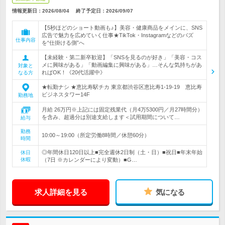
情報更新日：2026/08/04
終了予定日：
2026/09/07
【5秒ほどのショート動画も♪】美容・健康商品をメインに、SNS
広告で魅力を広めていく仕事★TikTok・Instagramなどのバズ
仕事内容
を“仕掛ける側”へ
【未経験・第二新卒歓迎】「SNSを見るのが好き」「美容・コス
メに興味がある」「動画編集に興味がある」…そんな気持ちがあ
対象と
ればOK！《20代活躍中》
なる方
★転勤ナシ ★恵比寿駅チカ 東京都渋谷区恵比寿1-19-19 恵比寿
ビジネスタワー14F
勤務地
月給 26万円※上記には固定残業代（月4万5300円／月27時間分）
を含み、超過分は別途支給します＜試用期間について…
給与
勤務
10:00～19:00（所定労働8時間／休憩60分）
時間
◎年間休日120日以上■完全週休2日制（土・日）■祝日■年末年始
休日
休暇
（7日 ※カレンダーにより変動）■G…
求人詳細を見る
気になる