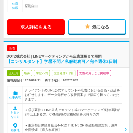
休日
原則自由
休暇
求人詳細を見る
気になる
新着
DOTZ株式会社 | LINEマーケティングから広告運用まで展開
【コンサルタント】学歴不問／私服勤務可／完全週休2日制
正社員
急募
学歴不問
完全週休2日制
女性のおしごと掲載中
情報更新日：2026/07/31
終了予定日：
2027/01/21
クライアントのLINE公式アカウントや広告における企画・設計を
お任せします。データ分析から改善提案まで幅広く担っていただ
仕事内容
きます。
＜必須要件＞LINE公式アカウント等のマーケティング実務経験が
対象と
2年以上ある方、CRM領域の実務経験をお持ちの方
なる方
▼東京都目黒区青葉台4-4-12 THE N3 2F ※受動喫煙対策：屋内
全面禁煙 【雇入れ直後】…
勤務地