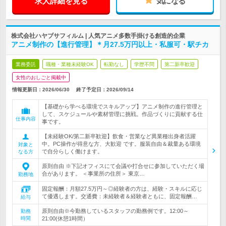
求人詳細を見る
気になる
株式会社ハヤブサフィルム | 人気アニメ多数手掛ける創造的企業
アニメ制作の【進行管理】＊月27.5万円以上・私服可・駅チカ
業務委託
職種・業種未経験OK
転勤なし
学歴不問
第二新卒歓迎
女性のおしごと掲載中
情報更新日：2026/06/30
終了予定日：
2026/09/14
【基礎から学べる環境でスキルアップ】アニメ制作の進行管理と
して、スケジュールや素材管理に挑戦。作品づくりに貢献する仕
仕事内容
事です。
【未経験OK/第二新卒歓迎】飲食・営業など異業種出身者活躍
中。PC操作が得意な方、大歓迎 です。服装自由＆裁量ある環境
対象と
で自分らしく働けます。
なる方
原則自由 ※下記オフィスにて会議や打合せに参加していただく場
合があります。 ＜事業所の住所＞ 東京…
勤務地
固定報酬：月額27.5万円～◎経験者の方は、経験・スキルに応じ
て優遇します。交通費：未経験者＆経験者ともに、固定報酬…
給与
原則自由※今勤務しているスタッフの勤務例です。12:00～
勤務
時間
21:00(休憩1時間）