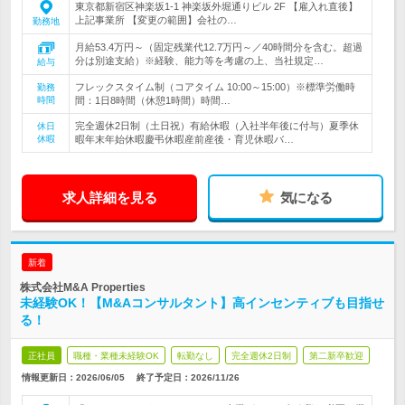
東京都新宿区神楽坂1-1 神楽坂外堀通りビル 2F 【雇入れ直後】
上記事業所 【変更の範囲】会社の…
勤務地
月給53.4万円～（固定残業代12.7万円～／40時間分を含む。超過
分は別途支給）※経験、能力等を考慮の上、当社規定…
給与
フレックスタイム制（コアタイム 10:00～15:00）※標準労働時
勤務
時間
間：1日8時間（休憩1時間）時間…
完全週休2日制（土日祝）有給休暇（入社半年後に付与）夏季休
休日
休暇
暇年末年始休暇慶弔休暇産前産後・育児休暇バ…
求人詳細を見る
気になる
新着
株式会社M&A Properties
未経験OK！【M&Aコンサルタント】高インセンティブも目指せ
る！
正社員
職種・業種未経験OK
転勤なし
完全週休2日制
第二新卒歓迎
情報更新日：2026/06/05
終了予定日：
2026/11/26