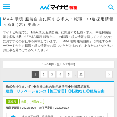
M&A 環境 服装自由に関する求人・転職・中途採用情報
＜8/6（木）更新＞
マイナビ転職では「M&A 環境 服装自由」に関連する転職・求人・中途採用情
報を多数掲載中!「M&A 環境 服装自由」の転職・求人情報を探しているあなた
におすすめのお仕事を掲載しています。「M&A 環境 服装自由」に関連するキ
ーワードからも転職・求人情報をお探しいただけるので、あなたにぴったりの
お仕事を見つけてみてください!
1～50件 (全1091件中)
…
1
2
3
4
5
22
株式会社住まいず | ◆自社山林の地元材活用◆社員満足重視
建築・リノベーションの【施工管理】◎転勤なし◎服装自由
正社員
急募
転勤なし
情報更新日：2026/03/20
終了予定日：
2026/09/17
建築施工管理（現場監督）、アフターメンテナンス・リフォーム