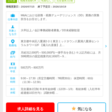
正社員
職種未経験OK
転勤なし
完全週休2日制
情報更新日：2026/07/15
終了予定日：
2026/10/19
M&Aにおける財務・税務デューデリジェンス（DD）業務の実務
担当をお任せします。
仕事内容
大卒以上／会計事務経験者募集／DD未経験歓迎
対象と
なる方
東京都中央区八重洲2-2-1 東京ミッドタウン八重洲八重洲セント
ラルタワー12F 【雇入れ直後】上…
勤務地
月給312,000円～500,000円(一律手当を含む) ※上記月給には、月
30時間分の固定残業代62,000円～9…
給与
500万円～800万円
初年度
年収
9:00～17:30（所定労働時間：7時間30分） 休憩時間：60分
勤務
時間
（11:30～12:30）
完全週休2日制 年末年始休暇（12/29～1/3） 有給休暇（入社半年
休日
休暇
経過後10日付与） 試験休暇 …
求人詳細を見る
気になる