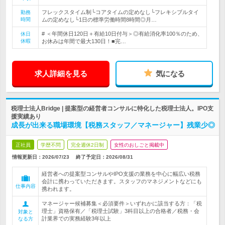
フレックスタイム制└コアタイムの定めなし└フレキシブルタイ
勤務
時間
ムの定めなし└1日の標準労働時間8時間◎月…
# ＜年間休日120日＋有給10日付与＞◎有給消化率100％のため、
休日
休暇
お休みは年間で最大130日！■完…
求人詳細を見る
気になる
税理士法人Bridge | 提案型の経営者コンサルに特化した税理士法人。IPO支
援実績あり
成長が出来る職場環境【税務スタッフ／マネージャー】残業少◎
正社員
学歴不問
完全週休2日制
女性のおしごと掲載中
情報更新日：2026/07/23
終了予定日：
2026/08/31
経営者への提案型コンサルやIPO支援の業務を中心に幅広い税務
会計に携わっていただきます。スタッフのマネジメントなどにも
仕事内容
携われます。
マネージャー候補募集＜必須要件＞いずれかに該当する方：「税
理士」資格保有／「税理士試験」3科目以上の合格者／税務・会
対象と
計業界での実務経験3年以上
なる方