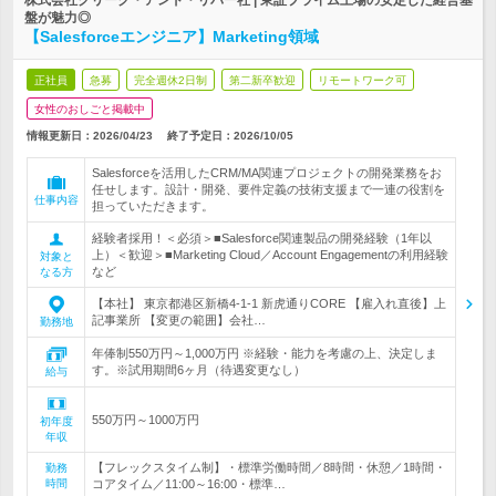
株式会社クリーク・アンド・リバー社 | 東証プライム上場の安定した経営基
盤が魅力◎
【Salesforceエンジニア】Marketing領域
正社員
急募
完全週休2日制
第二新卒歓迎
リモートワーク可
女性のおしごと掲載中
情報更新日：2026/04/23
終了予定日：
2026/10/05
Salesforceを活用したCRM/MA関連プロジェクトの開発業務をお
任せします。設計・開発、要件定義の技術支援まで一連の役割を
仕事内容
担っていただきます。
経験者採用！＜必須＞■Salesforce関連製品の開発経験（1年以
上）＜歓迎＞■Marketing Cloud／Account Engagementの利用経験
対象と
など
なる方
【本社】 東京都港区新橋4-1-1 新虎通りCORE 【雇入れ直後】上
記事業所 【変更の範囲】会社…
勤務地
年俸制550万円～1,000万円 ※経験・能力を考慮の上、決定しま
す。※試用期間6ヶ月（待遇変更なし）
給与
550万円～1000万円
初年度
年収
【フレックスタイム制】・標準労働時間／8時間・休憩／1時間・
勤務
時間
コアタイム／11:00～16:00・標準…