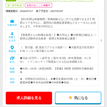
第二新卒歓迎
女性のおしごと掲載中
情報更新日：2026/07/17
終了予定日：
2027/01/07
【約1年間は研修期間／実務経験がない方でも活躍できます】関
西エリアを中心に、顧問先の税務監査業務などをトータルにお任
仕事内容
せします。※年休120日以上
【異業界からの転職を歓迎！】◆大卒以上 ◆日商簿記3級以上 ◇
対象と
税理士試験科目合格者・税理士有資格者は優遇！
なる方
《「新大阪」駅 直結でアクセス抜群！》 ◆大阪市淀川区宮原3-
4-30 ニッセイ新大阪ビル14F…
勤務地
◆月給 22万円～ + 諸手当 ＋賞与 年2回（昨年度実績：4ヶ月
分） + インセンティブ制度あり※上記は未経験入社…
給与
◆9:00～18:00（休憩1時間）【実働】8時間【時間外労働有無】
勤務
時間
有
★…年間休日120日以上…★◆完全週休2日制（土・日）◆祝日◆
休日
休暇
夏期休暇◆年末年始休暇◆GW休暇◆有給…
求人詳細を見る
気になる