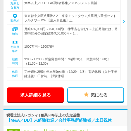
大卒以上／DD・FA経験者募集／マネジメント候補
対象と
なる方
東京都中央区八重洲2-2-1 東京ミッドタウン八重洲八重洲セント
ラルタワー12F 【雇入れ直後】上…
勤務地
月給436,000円～750,000円(一律手当を含む) ※上記月給には、月
30時間分の固定残業代86,000円～1…
給与
1000万円～1500万円
初年度
年収
9:00～17:30（所定労働時間：7時間30分） 休憩時間：60分
勤務
時間
（11:30～12:30）
完全週休2日制 年末年始休暇（12/29～1/3） 有給休暇（入社半年
休日
休暇
経過後10日付与） 試験休暇 …
求人詳細を見る
気になる
税理士法人レガシィ | 創業60年以上の安定基盤
【M&A／DD】未経験歓迎／会計事務所経験者／土日祝休