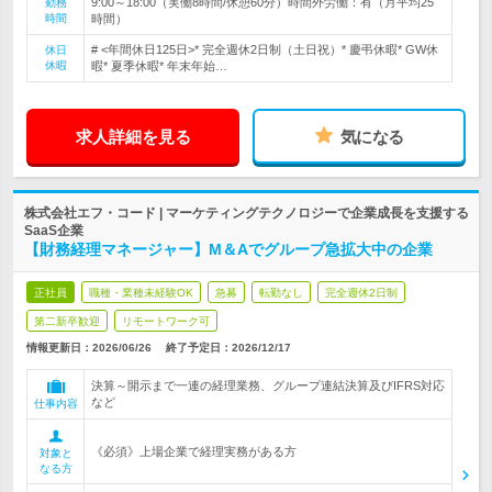
9:00～18:00（実働8時間/休憩60分）時間外労働：有（月平均25
勤務
時間
時間）
# <年間休日125日>* 完全週休2日制（土日祝）* 慶弔休暇* GW休
休日
休暇
暇* 夏季休暇* 年末年始…
求人詳細を見る
気になる
株式会社エフ・コード | マーケティングテクノロジーで企業成長を支援する
SaaS企業
【財務経理マネージャー】M＆Aでグループ急拡大中の企業
正社員
職種・業種未経験OK
急募
転勤なし
完全週休2日制
第二新卒歓迎
リモートワーク可
情報更新日：2026/06/26
終了予定日：
2026/12/17
決算～開示まで一連の経理業務、グループ連結決算及びIFRS対応
など
仕事内容
《必須》上場企業で経理実務がある方
対象と
なる方