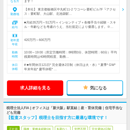
ます！
なる方
【本社】 東京都板橋区中丸町11-2 ワコーレ要町ビル7F └アクセ
ス：要町駅、大山駅、北池袋駅…
勤務地
■月給35万円～51万円＋インセンティブ＋各種手当※経験・スキ
ル・年齢などを考慮のうえ、当社規定により優遇します。※…
給与
420万円～600万円
初年度
年収
10:00～19:00（所定労働時間：8時間0分、休憩時間：60分）平均
勤務
時間
残業時間は40時間程度、勤務…
# ■年間休日121日* 完全週休2日制（休日は火・水）* 夏季* GW*
休日
休暇
年末年始* 慶弔休暇* …
求人詳細を見る
気になる
税理士法人FIA | オフィスは「新大阪」駅直結｜産・育休完備｜住宅手当な
ども完備
【監査スタッフ】税理士を目指す方に最適な環境です！
正社員
職種・業種未経験OK
転勤なし
学歴不問
完全週休2日制