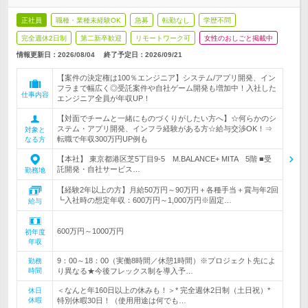
正社員
職種・業種未経験OK
急募
転勤なし
学歴不問
完全週休2日制
第二新卒歓迎
リモートワーク可
女性のおしごと掲載中
情報更新日：2026/08/04
終了予定日：
2026/09/21
【案件の決定権は100％エンジニア】システム/アプリ開発、イン
フラまで幅広く◎受託案件や自社ゲーム開発も増加中！入社した
仕事内容
エンジニア全員が年収UP！
【対面でチームと一緒にものづくりがしたい方へ】☆何らかのシ
ステム・アプリ開発、インフラ経験がある方☆給与交渉OK！⇒
対象と
転職で年収300万円UP例も
なる方
【本社】 東京都港区芝5丁目9‐5 M.BALANCE+ MITA 5階 ■受
託開発・自社サービス…
勤務地
【経験2年以上の方】月給50万円～90万円＋各種手当＋賞与年2回
┗入社時の想定年収：600万円～1,000万円※固定…
給与
600万円～1000万円
初年度
年収
9：00～18：00（実働8時間／休憩1時間）※プロジェクト先によ
勤務
時間
り異なる★今後フレックス制を導入予…
＜なんと年160日以上の休みも！＞* 完全週休2日制（土日祝）*
休日
休暇
特別休暇30日！（使用用途は何でも…