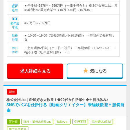
▼年俸制468万円～756万円（一律手当含む）※上記金額には、月
45時間分の固定残業代（10万1445円～16万38…
給与
468万円～756万円
初年度
年収
▼ 10:00～19:00（実働8時間／休憩1時間） ・時間外労働有無：
勤務
時間
有
・完全週休2日制（土・日・祝日） ・冬期休暇（12/29～1/3） ・
休日
休暇
有給休暇（初年度10日間） ・…
求人詳細を見る
気になる
新着
株式会社Lits | SNS好き大歓迎！◆20代女性活躍中◆土日祝休み♪
SNSでバズを仕掛ける【動画クリエイター】未経験歓迎＊服装自
由
正社員
職種・業種未経験OK
転勤なし
学歴不問
完全週休2日制
第二新卒歓迎