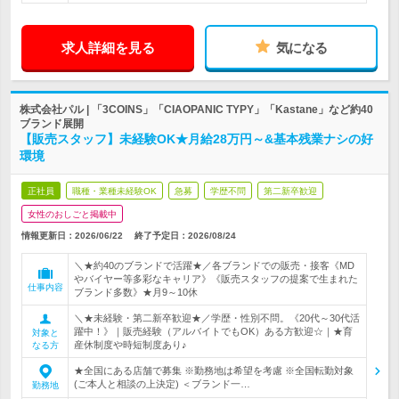
求人詳細を見る
気になる
株式会社パル | 「3COINS」「CIAOPANIC TYPY」「Kastane」など約40
ブランド展開
【販売スタッフ】未経験OK★月給28万円～&基本残業ナシの好
環境
正社員
職種・業種未経験OK
急募
学歴不問
第二新卒歓迎
女性のおしごと掲載中
情報更新日：2026/06/22
終了予定日：
2026/08/24
＼★約40のブランドで活躍★／各ブランドでの販売・接客《MD
やバイヤー等多彩なキャリア》《販売スタッフの提案で生まれた
仕事内容
ブランド多数》★月9～10休
＼★未経験・第二新卒歓迎★／学歴・性別不問。《20代～30代活
躍中！》｜販売経験（アルバイトでもOK）ある方歓迎☆｜★育
対象と
産休制度や時短制度あり♪
なる方
★全国にある店舗で募集 ※勤務地は希望を考慮 ※全国転勤対象
(ご本人と相談の上決定) ＜ブランド一…
勤務地