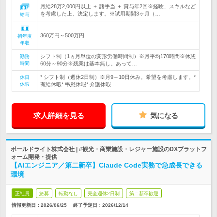
月給28万2,000円以上 ＋ 諸手当 ＋ 賞与年2回※経験、スキルなど
を考慮した上、決定します。※試用期間3ヶ月（…
給与
360万円～500万円
初年度
年収
シフト制（1ヵ月単位の変形労働時間制）※月平均170時間※休憩
勤務
時間
60分～90分※残業は基本無し。あって…
* シフト制（週休2日制）※月9～10日休み。希望を考慮します。*
休日
休暇
有給休暇* 弔慰休暇* 介護休暇…
求人詳細を見る
気になる
ボールドライト株式会社 | #観光・商業施設・レジャー施設のDXプラットフ
ォーム開発・提供
【AIエンジニア／第二新卒】Claude Code実務で急成長できる
環境
正社員
急募
転勤なし
完全週休2日制
第二新卒歓迎
情報更新日：2026/06/25
終了予定日：
2026/12/14