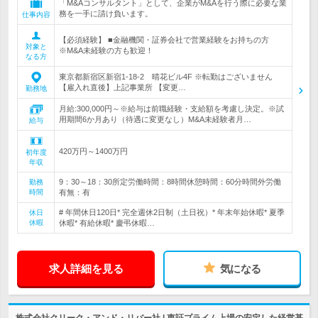
「M&Aコンサルタント」として、企業がM&Aを行う際に必要な業
務を一手に請け負います。
仕事内容
【必須経験】 ■金融機関・証券会社で営業経験をお持ちの方
対象と
※M&A未経験の方も歓迎！
なる方
東京都新宿区新宿1-18-2 晴花ビル4F ※転勤はございません
【雇入れ直後】上記事業所 【変更…
勤務地
月給:300,000円～※給与は前職経験・支給額を考慮し決定。※試
用期間6か月あり（待遇に変更なし）M&A未経験者月…
給与
420万円～1400万円
初年度
年収
9：30～18：30所定労働時間：8時間休憩時間：60分時間外労働
勤務
時間
有無：有
# 年間休日120日* 完全週休2日制（土日祝）* 年末年始休暇* 夏季
休日
休暇
休暇* 有給休暇* 慶弔休暇…
求人詳細を見る
気になる