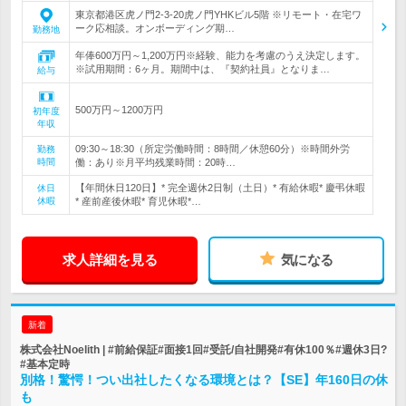
東京都港区虎ノ門2-3-20虎ノ門YHKビル5階 ※リモート・在宅ワ
ーク応相談。オンボーディング期…
勤務地
年俸600万円～1,200万円※経験、能力を考慮のうえ決定します。
※試用期間：6ヶ月。期間中は、『契約社員』となりま…
給与
500万円～1200万円
初年度
年収
09:30～18:30（所定労働時間：8時間／休憩60分）※時間外労
勤務
時間
働：あり※月平均残業時間：20時…
【年間休日120日】* 完全週休2日制（土日）* 有給休暇* 慶弔休暇
休日
休暇
* 産前産後休暇* 育児休暇*…
求人詳細を見る
気になる
新着
株式会社Noelith | #前給保証#面接1回#受託/自社開発#有休100％#週休3日?
#基本定時
別格！驚愕！つい出社したくなる環境とは？【SE】年160日の休
も