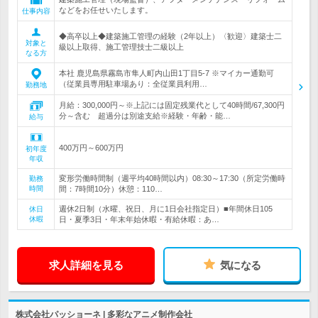
などをお任せいたします。
仕事内容
◆高卒以上◆建築施工管理の経験（2年以上）〈歓迎〉建築士二
対象と
級以上取得、施工管理技士二級以上
なる方
本社 鹿児島県霧島市隼人町内山田1丁目5-7 ※マイカー通勤可
（従業員専用駐車場あり：全従業員利用…
勤務地
月給：300,000円～※上記には固定残業代として40時間/67,300円
分～含む 超過分は別途支給※経験・年齢・能…
給与
400万円～600万円
初年度
年収
変形労働時間制（週平均40時間以内）08:30～17:30（所定労働時
勤務
時間
間：7時間10分）休憩：110…
週休2日制（水曜、祝日、月に1日会社指定日）■年間休日105
休日
休暇
日・夏季3日・年末年始休暇・有給休暇：あ…
求人詳細を見る
気になる
株式会社パッショーネ | 多彩なアニメ制作会社