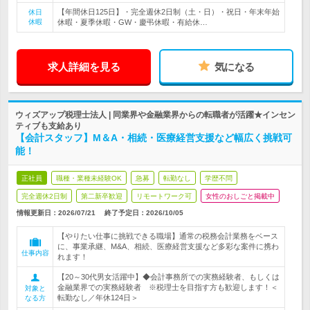
【年間休日125日】・完全週休2日制（土・日）・祝日・年末年始
休日
休暇
休暇・夏季休暇・GW・慶弔休暇・有給休…
求人詳細を見る
気になる
ウィズアップ税理士法人 | 同業界や金融業界からの転職者が活躍★インセン
ティブも支給あり
【会計スタッフ】M＆A・相続・医療経営支援など幅広く挑戦可
能！
正社員
職種・業種未経験OK
急募
転勤なし
学歴不問
完全週休2日制
第二新卒歓迎
リモートワーク可
女性のおしごと掲載中
情報更新日：2026/07/21
終了予定日：
2026/10/05
【やりたい仕事に挑戦できる職場】通常の税務会計業務をベース
に、事業承継、M&A、相続、医療経営支援など多彩な案件に携わ
仕事内容
れます！
【20～30代男女活躍中】◆会計事務所での実務経験者、もしくは
金融業界での実務経験者 ※税理士を目指す方も歓迎します！＜
対象と
転勤なし／年休124日＞
なる方