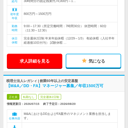
30時間分の固定残業代74,000円～1…
給与
800万円～1500万円
初年度
年収
9:00～17:30（所定労働時間：7時間30分） 休憩時間：60分
勤務
時間
（11:30～12:30）
完全週休2日制 年末年始休暇（12/29～1/3） 有給休暇（入社半年
休日
休暇
経過後10日付与） 試験休暇 …
求人詳細を見る
気になる
税理士法人レガシィ | 創業60年以上の安定基盤
【M&A／DD・FA】マネージャー募集／年収1500万可
正社員
転勤なし
完全週休2日制
情報更新日：2026/07/15
終了予定日：
2026/08/20
M&AにおけるDDおよびFA案件のマネジメント業務を担当しま
す。
仕事内容