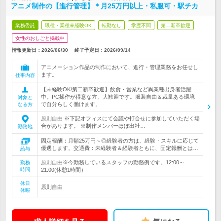
アニメ制作の【進行管理】＊月25万円以上・私服可・駅チカ
業務委託
職種・業種未経験OK
転勤なし
学歴不問
第二新卒歓迎
女性のおしごと掲載中
情報更新日：2026/06/30
終了予定日：
2026/09/14
アニメーション作品の制作において、進行・管理業務をお任せし
ます。
仕事内容
【未経験OK/第二新卒歓迎】飲食・営業など異業種出身者活躍
中。PC操作が得意な方、大歓迎です。服装自由＆裁量ある環境
対象と
で自分らしく働けます。
なる方
原則自由 ※下記オフィスにて会議や打合せに参加していただく場
合があります。 ※制作メンバーほぼ出社…
勤務地
固定報酬：月額25万円～◎経験者の方は、経験・スキルに応じて
優遇します。交通費：未経験者＆経験者ともに、固定報酬とは…
給与
原則自由※今勤務しているスタッフの勤務例です。12:00～
勤務
時間
21:00(休憩1時間）
休日
原則自由
休暇