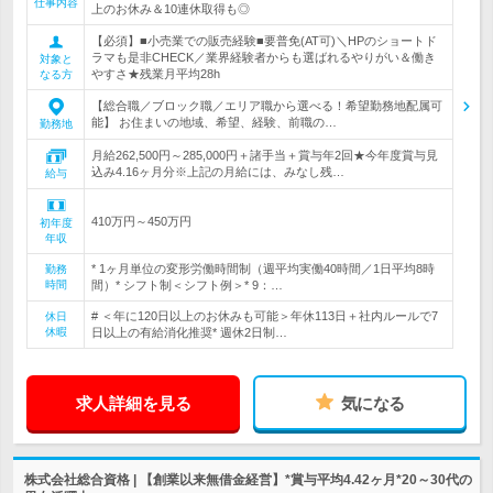
仕事内容
上のお休み＆10連休取得も◎
【必須】■小売業での販売経験■要普免(AT可)＼HPのショートド
ラマも是非CHECK／業界経験者からも選ばれるやりがい＆働き
対象と
やすさ★残業月平均28h
なる方
【総合職／ブロック職／エリア職から選べる！希望勤務地配属可
能】 お住まいの地域、希望、経験、前職の…
勤務地
月給262,500円～285,000円＋諸手当＋賞与年2回★今年度賞与見
込み4.16ヶ月分※上記の月給には、みなし残…
給与
410万円～450万円
初年度
年収
* 1ヶ月単位の変形労働時間制（週平均実働40時間／1日平均8時
勤務
時間
間）* シフト制＜シフト例＞* 9：…
# ＜年に120日以上のお休みも可能＞年休113日＋社内ルールで7
休日
休暇
日以上の有給消化推奨* 週休2日制…
求人詳細を見る
気になる
株式会社総合資格 | 【創業以来無借金経営】*賞与平均4.42ヶ月*20～30代の