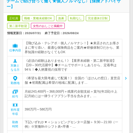
チームで助け合って働く★個人ノルマなし♪【保険アドバイザ
ー】
正社員
職種・業種未経験OK
急募
転勤なし
完全週休2日制
第二新卒歓迎
女性のおしごと掲載中
情報更新日：2026/07/31
終了予定日：
2026/08/24
【飛び込み・テレアポ・個人ノルマナシ！】★来店されたお客さ
まに寄り添い、最適な保険商品をご案内★研修体制◎だから、業
仕事内容
界知識や経験がなくてもOK
《必須の経験はありません！》【業界未経験・第二新卒歓迎】
【20～30代活躍中】◆チームでサポートしあうから、定着率は
対象と
94％！◆人柄重視の採用です
なる方
《希望を最大限考慮して配属！》 全国の「ほけんの窓口」直営店
舗 ★初期配属は希望の地域に配属します…
勤務地
月給243,400円～368,000円＋残業代全額支給＋賞与(年2回)※上
記月給には一律ライフプラン手当を含みます。…
給与
390万円～580万円
初年度
年収
下記いずれか▼＜ショッピングセンター店舗＞ 9:30～21:00（一
勤務
時間
例）※実働8h※シフト表<早番・…