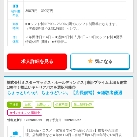
390万円～390万円
初年度
年収
# ■シフト制※7:00～26:00の間でのシフト制勤務になります。
勤務
時間
（実働8時間／休憩1時間）＜シフ…
＜年間休日114日＞ ■週休2日制 ┗月8日～10日のシフト制 ■夏季
休日
休暇
特別休暇（5日） ■冬季特…
求人詳細を見る
気になる
株式会社ミスターマックス・ホールディングス | 東証プライム上場＆創業
100年！幅広いキャリアパスを選択可能◎
ちょっといいが、ちょうどいい。【店長候補】★経験者優遇
正社員
急募
転勤なし
学歴不問
第二新卒歓迎
女性のおしごと掲載中
情報更新日：2026/05/29
終了予定日：
2026/08/27
【日用品・コスメ・家電まで何でも揃う売場♪】接客や売場管
理、店舗運営など★年休113日＋有給平均9.6日⇒年間で120日以