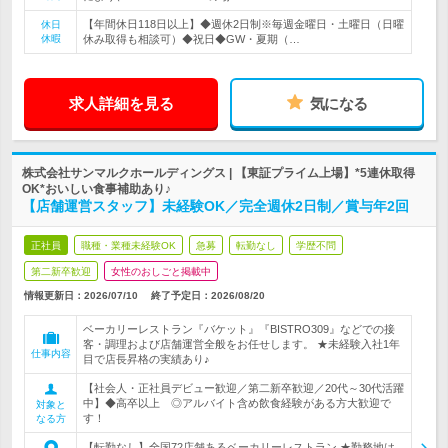
【年間休日118日以上】◆週休2日制※毎週金曜日・土曜日（日曜
休日
休暇
休み取得も相談可）◆祝日◆GW・夏期（…
求人詳細を見る
気になる
株式会社サンマルクホールディングス | 【東証プライム上場】*5連休取得
OK*おいしい食事補助あり♪
【店舗運営スタッフ】未経験OK／完全週休2日制／賞与年2回
正社員
職種・業種未経験OK
急募
転勤なし
学歴不問
第二新卒歓迎
女性のおしごと掲載中
情報更新日：2026/07/10
終了予定日：
2026/08/20
ベーカリーレストラン『バケット』『BISTRO309』などでの接
客・調理および店舗運営全般をお任せします。 ★未経験入社1年
仕事内容
目で店長昇格の実績あり♪
【社会人・正社員デビュー歓迎／第二新卒歓迎／20代～30代活躍
中】◆高卒以上 ◎アルバイト含め飲食経験がある方大歓迎で
対象と
す！
なる方
【転勤なし】全国72店舗あるベーカリーレストラン ★勤務地は