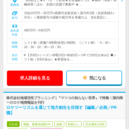
【転勤なし★U・Iターン歓迎★全店舗駅チカ】 ★福岡（博多）積
極採用！ほか、全国の店舗で募集中 ★…
勤務地
月給24万円～35万円+残業代全額支給＋賞与年2回（支給実績3ヶ
月分）＋業績賞与※経験や能力等を考慮の上、当社規定に…
給与
380万円～530万円
初年度
年収
シフト制（実働7.5時間/休憩1.5時間）《シフト例》・9：30～
勤務
時間
18：30・10：30～19：30…
# 【月8日+シーズン休暇23日+有給5日＝1年で125日お休み】◆シ
休日
休暇
フト制（月8日休み）★希望休を…
求人詳細を見る
気になる
株式会社地域活性プランニング | 『マツコの知らない世界』で特集！国内唯
一のロケ地情報誌を刊行
ロケツーリズムを通じて地方創生を目指す【編集／企画／PR
職】
正社員
職種・業種未経験OK
急募
転勤なし
完全週休2日制