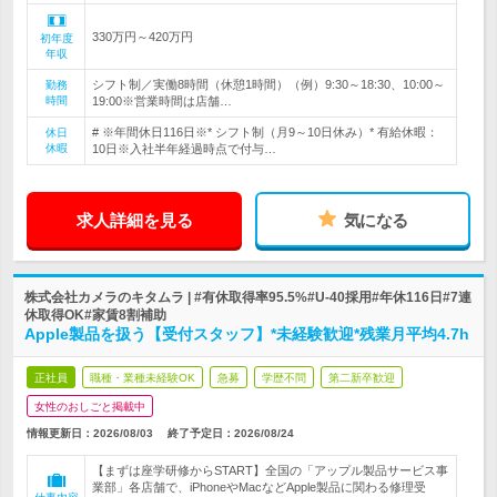
330万円～420万円
初年度
年収
シフト制／実働8時間（休憩1時間）（例）9:30～18:30、10:00～
勤務
時間
19:00※営業時間は店舗…
# ※年間休日116日※* シフト制（月9～10日休み）* 有給休暇：
休日
休暇
10日※入社半年経過時点で付与…
求人詳細を見る
気になる
株式会社カメラのキタムラ | #有休取得率95.5%#U-40採用#年休116日#7連
休取得OK#家賃8割補助
Apple製品を扱う【受付スタッフ】*未経験歓迎*残業月平均4.7h
正社員
職種・業種未経験OK
急募
学歴不問
第二新卒歓迎
女性のおしごと掲載中
情報更新日：2026/08/03
終了予定日：
2026/08/24
【まずは座学研修からSTART】全国の「アップル製品サービス事
業部」各店舗で、iPhoneやMacなどApple製品に関わる修理受