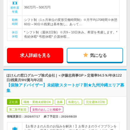
360万円～500万円
初年度
年収
シフト制（1ヵ月単位の変形労働時間制）※月平均170時間※休憩
勤務
時間
60分～90分※残業は基本無し。あって…
* シフト制（週休2日制）※月9～10日休み。希望を考慮します。*
休日
休暇
有給休暇* 弔慰休暇* 介護休暇…
求人詳細を見る
気になる
ほけんの窓口グループ株式会社 | ＜伊藤忠商事GP＞定着率94.5％/年休122
日/残業月9H/賞与年2回
【保険アドバイザー】未経験スタートが７割★九州沖縄エリア募
集
正社員
職種・業種未経験OK
急募
転勤なし
完全週休2日制
第二新卒歓迎
女性のおしごと掲載中
情報更新日：2026/07/17
終了予定日：
2026/08/20
【お客さまの人生のお悩みを解決！】お客さまのライフプランを