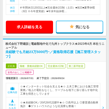
時間
# 年間休日120日以上■完全週休2日制（土日）■祝日■夏季休暇
休日
休暇
（9日 ※今年度実績）■年末年始休暇…
求人詳細を見る
気になる
株式会社下野建設 | 電線類地中化で九州トップクラス★2023年4月 本社リニ
ューアル
未経験でも月給23万5000円~／資格取得応援【施工管理スタッ
フ】
正社員
職種・業種未経験OK
完全週休2日制
第二新卒歓迎
女性のおしごと掲載中
情報更新日：2026/07/31
終了予定日：
2026/09/24
☆★インターネット社会を支える★☆ 土木工事における施工管理
業務／地上の電柱をなくし、ケーブルを地下に張り巡らす地中化
仕事内容
工事を得意としています
☆★未経験OK／20代30代活躍中★☆ ◎高卒以上 ◎要普通自動車
対象と
免許 ◆ゲストハウスのような社員寮も整備！
なる方