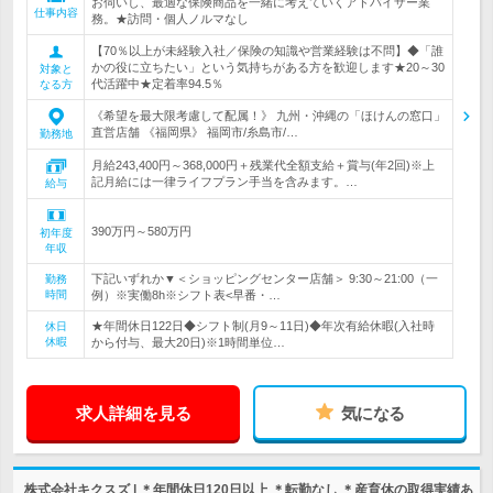
お伺いし、最適な保険商品を一緒に考えていくアドバイザー業
仕事内容
務。★訪問・個人ノルマなし
【70％以上が未経験入社／保険の知識や営業経験は不問】◆「誰
かの役に立ちたい」という気持ちがある方を歓迎します★20～30
対象と
代活躍中★定着率94.5％
なる方
《希望を最大限考慮して配属！》 九州・沖縄の「ほけんの窓口」
直営店舗 《福岡県》 福岡市/糸島市/…
勤務地
月給243,400円～368,000円＋残業代全額支給＋賞与(年2回)※上
記月給には一律ライフプラン手当を含みます。…
給与
390万円～580万円
初年度
年収
下記いずれか▼＜ショッピングセンター店舗＞ 9:30～21:00（一
勤務
時間
例）※実働8h※シフト表<早番・…
★年間休日122日◆シフト制(月9～11日)◆年次有給休暇(入社時
休日
休暇
から付与、最大20日)※1時間単位…
求人詳細を見る
気になる
株式会社キクスズ | ＊年間休日120日以上 ＊転勤なし ＊産育休の取得実績あ