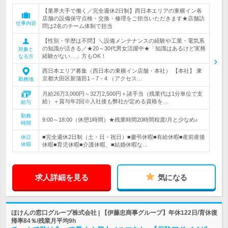
【業界大手で働く／完全週休2日制】西日本エリアの東横イン各
店舗の設備保守点検・交換・修理をご担当いただきます★店舗訪
仕事内容
問は2名のチーム体制で担当
【性別・学歴は不問】＼設備メンテナンスの経験や工業・電気系
の知識が活きる／★20～30代男女活躍中★「知識はあるけど実務
対象と
経験がない…」方もOK！
なる方
西日本エリア募集（西日本の東横イン店舗・本社） 【本社】 東
京都大田区新蒲田1－7－4 （アクセス…
勤務地
月給26万3,000円～32万2,500円＋諸手当（残業代は1分単位で支
給）＋賞与年2回※入社後も弊社が定める資格を…
給与
勤務
9:00～18:00（休憩1時間）★残業時間20時間程度/月と少なめ♪
時間
■完全週休2日制（土・日・祝日）■慶弔休暇■有給休暇■産前産後
休日
休暇
休暇■育児休暇■介護休暇、■結婚休暇な…
求人詳細を見る
気になる
ほけんの窓口グループ株式会社 | 【伊藤忠商事グループ】年休122日/育休復
帰率84％/残業月平均9h