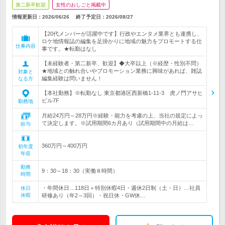
第二新卒歓迎
女性のおしごと掲載中
情報更新日：2026/06/26
終了予定日：
2026/08/27
【20代メンバーが活躍中です】行政やエンタメ業界とも連携し、
ロケ地情報誌の編集を足掛かりに地域の魅力をプロモートする仕
仕事内容
事です。★転勤はなし
【未経験者・第二新卒、歓迎】◆大卒以上（※経歴・性別不問）
★地域との触れ合いやプロモーション業務に興味があれば、雑誌
対象と
編集経験は問いません！
なる方
【本社勤務】※転勤なし 東京都港区西新橋1-11-3 虎ノ門アサヒ
ビル7F
勤務地
月給24万円～28万円※経験・能力を考慮の上、当社の規定によっ
て決定します。※試用期間6カ月あり（試用期間中の月給は…
給与
360万円～400万円
初年度
年収
勤務
9：30～18：30（実働８時間）
時間
・年間休日…118日＋特別休暇4日・週休2日制（土・日）…社員
休日
休暇
研修あり（年2～3回）・祝日休・GW休…