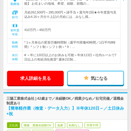
能】 お住まいの地域、希望、経験、前職の…
勤務地
月給262,500円～285,000円＋諸手当＋賞与年2回★今年度賞与見
込み4.16ヶ月分※上記の月給には、みなし残…
給与
410万円～450万円
初年度
年収
* 1ヶ月単位の変形労働時間制（週平均実働40時間／1日平均8時
勤務
時間
間）* シフト制＜シフト例＞* 9：…
# ＜年に120日以上のお休みも可能＞年休113日＋社内ルールで7
休日
休暇
日以上の有給消化推奨* 週休2日制…
求人詳細を見る
気になる
三陽工業株式会社 | 42歳まで／未経験OK／残業少なめ／社宅完備／退職金
制度あり
【簡単軽作業（検査・データ入力）】※年休120日～／土日休み
+祝
正社員
職種・業種未経験OK
急募
転勤なし
学歴不問