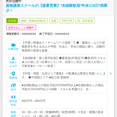
男女活躍中
資格講座スクールの【提案営業】*未経験歓迎*年休118日*残業
少！
正社員
職種・業種未経験OK
急募
学歴不問
第二新卒歓迎
女性のおしごと掲載中
情報更新日：2026/06/26
終了予定日：
2026/09/10
【手厚い研修あり／チームワーク抜群！】◆「建築士」などの資
格取得を考える法人や学校、社会人・学生の相談に乗り、試験対
仕事内容
策講座の受講を提案。
【未経験者・第二新卒歓迎】◆要普免(AT限定可)◆基本PCスキル
★人の役に立つ仕事がしたい方、頑張りに見合った収入を得たい
対象と
方歓迎★U・Iターン歓迎！
なる方
【中国・四国・九州エリア募集】 ※配属先は希望を考慮いたしま
す。 ◆中四国エリア ■松江校 島根県…
勤務地
■全国転勤ありの場合月給24万5000円以上■全国転勤なしの場合
月給21万6100円以上※経験・スキルを考慮の上、決…
給与
400万円～800万円
初年度
年収
10：00～19：00（実働8時間／休憩1時間）※支店・業務の状況
勤務
時間
により、11：00～20：00の場…