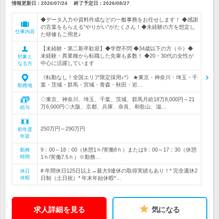
情報更新日：2026/07/24
終了予定日：
2026/08/27
◆データ入力や資料作成などの一般事務をお任せします！ ◆感謝
の言葉をもらえる”やりがい”がたくさん！◆未経験の方を想定し
仕事内容
た研修もご用意♪
【未経験・第二新卒歓迎】◆学歴不問 ◆34歳以下の方（※）◆
未経験・異業種から転職した先輩も多数！ ◆20・30代の女性が
対象と
中心に活躍しています
なる方
《転勤なし！全国エリア限定採用♪*》 ★東京・神奈川・埼玉・千
葉・茨城・群馬・宮城・青森・秋田・岩…
勤務地
◇東京、神奈川、埼玉、千葉、茨城、群馬月給18万8,000円～21
万6,000円◇大阪、京都、兵庫、奈良、和歌山、滋…
給与
250万円～290万円
初年度
年収
9：00～18：00（休憩1ｈ/実働8ｈ）または9：00～17：30（休憩
勤務
時間
1ｈ/実働7.5ｈ）※勤務…
# 年間休日125日以上→最大9連休の取得実績もあり！* 完全週休2
休日
休暇
日制（土日祝）* 年末年始休暇*…
求人詳細を見る
気になる