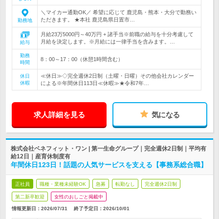
＼マイカー通勤OK／ 希望に応じて 鹿児島・熊本・大分で勤務い
ただきます。 ★本社 鹿児島県日置市…
勤務地
月給23万5000円～40万円 + 諸手当※前職の給与を十分考慮して
月給を決定します。※月給には一律手当を含みます。…
給与
勤務
8：00～17：00（休憩1時間含む）
時間
≪休日≫◇完全週休2日制（土曜・日曜）その他会社カレンダー
休日
休暇
による※年間休日113日≪休暇≫★令和7年…
求人詳細を見る
気になる
株式会社ベネフィット・ワン | 第一生命グループ｜完全週休2日制｜平均有
給12日｜産育休制度有
年間休日123日！話題の人気サービスを支える【事務系総合職】
正社員
職種・業種未経験OK
急募
転勤なし
完全週休2日制
第二新卒歓迎
女性のおしごと掲載中
情報更新日：2026/07/31
終了予定日：
2026/10/01