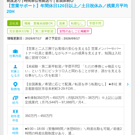
制度あり | 時間単位有給あり | 育成体制◎
【営業サポート】年間休日120日以上／土日祝休み／残業月平均
20H
正社員
職種・業種未経験OK
急募
転勤なし
学歴不問
完全週休2日制
第二新卒歓迎
女性のおしごと掲載中
情報更新日：2026/07/17
終了予定日：
2026/09/17
【営業と二人三脚でお客様の安心を支える】営業メンバーやパー
トナー社員と連携しながらチームの成果を支えます。知識は入社
仕事内容
後に習得でOK！
【未経験・第二新卒歓迎／学歴不問】「ただの事務じゃ物足りな
い」という方にピッタリ◎人と関わることが好き、誰かを支える
対象と
仕事がしたい方を歓迎！
なる方
【全国募集／希望に応じて配属／転居を伴う転勤なし】 ■本社 東
京都新宿区市谷本村町3-29 FOR…
勤務地
■年俸制350万円～450万円（月額29万円～38万円）※上記には固
定残業代（月75,544円～97,088円／月4…
給与
350万円～450万円
初年度
年収
■9:00～18:00（実働8時間／休憩60分）＼時差出勤も可能／前後2
勤務
時間
時間の時差出勤制度があり、通…