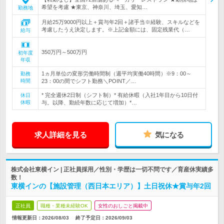
希望を考慮 ★東京、神奈川、埼玉、愛知…
勤務地
月給25万9000円以上＋賞与年2回＋諸手当※経験、スキルなどを
考慮したうえ決定します。※上記金額には、固定残業代（…
給与
350万円～500万円
初年度
年収
1ヵ月単位の変形労働時間制（週平均実働40時間）※9：00～
勤務
時間
23：00の間でシフト勤務＼POINT／…
* 完全週休2日制（シフト制）* 有給休暇（入社1年目から10日付
休日
休暇
与。以降、勤続年数に応じて増加）*…
求人詳細を見る
気になる
株式会社東横イン | 正社員採用／性別・学歴は一切不問です／育産休実績多
数！
東横インの【施設管理（西日本エリア）】土日祝休★賞与年2回
正社員
職種・業種未経験OK
女性のおしごと掲載中
情報更新日：2026/08/03
終了予定日：
2026/09/03