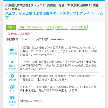
大東建託株式会社 | フレックス│異業種出身者・30代多数活躍中！│業界
No.1企業★
東証プライム上場【土地活用サポートスタッフ】プライベート充
実
正社員
職種・業種未経験OK
急募
転勤なし
第二新卒歓迎
女性のおしごと掲載中
情報更新日：2026/07/14
終了予定日：
2026/08/24
《専門知識は入社後でOK》活用方法にお困りの土地をお持ちの
お客様へのヒアリングをお任せします！ ▼研修・OJTあり≫専任
仕事内容
の専属トレーナーがサポート
【何かしらの営業経験をお持ちの方／平均年齢42.9歳】◆高卒以
上◆普通免許(AT可)※男女共に歓迎！幅広い人生経験が活きる仕
対象と
事なので年齢不問です！
なる方
転勤なし希望の勤務地を選択可 北海道～九州まで積極採用中！
〈募集支店〉 【北海道・北信(北海道・…
勤務地
月給29万円～＋歩合給＋賞与(年2回/個人実績による)【エリア別
例】◆北海道：月給29万5,000円◆東北：月給29…
給与
340万円～1000万円
初年度
年収