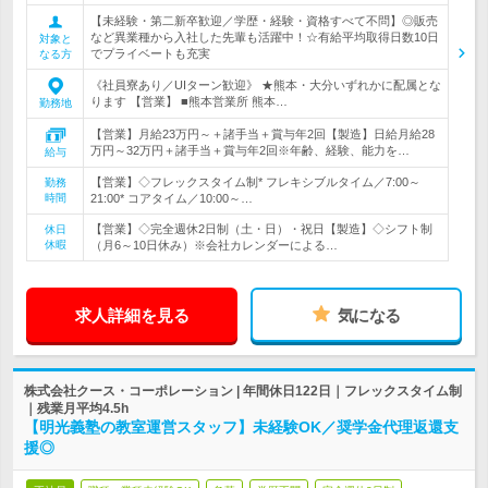
【未経験・第二新卒歓迎／学歴・経験・資格すべて不問】◎販売
など異業種から入社した先輩も活躍中！☆有給平均取得日数10日
対象と
でプライベートも充実
なる方
《社員寮あり／UIターン歓迎》 ★熊本・大分いずれかに配属とな
ります 【営業】 ■熊本営業所 熊本…
勤務地
【営業】月給23万円～＋諸手当＋賞与年2回【製造】日給月給28
万円～32万円＋諸手当＋賞与年2回※年齢、経験、能力を…
給与
【営業】◇フレックスタイム制* フレキシブルタイム／7:00～
勤務
時間
21:00* コアタイム／10:00～…
【営業】◇完全週休2日制（土・日）・祝日【製造】◇シフト制
休日
休暇
（月6～10日休み）※会社カレンダーによる…
求人詳細を見る
気になる
株式会社クース・コーポレーション | 年間休日122日｜フレックスタイム制
｜残業月平均4.5h
【明光義塾の教室運営スタッフ】未経験OK／奨学金代理返還支
援◎