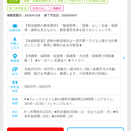
正社員
職種・業種未経験OK
急募
学歴不問
完全週休2日制
第二新卒歓迎
女性のおしごと掲載中
情報更新日：2026/07/28
終了予定日：
2026/09/07
【明光義塾の教室運営】「勉強指導」「授業」なし！生徒・保護
者・講師を支えながら、教室運営全体を担うポジションです。
仕事内容
【未経験歓迎】資格や教員免許は一切不要！子どもと接する仕事
対象と
がしたい方・教育に興味のある方歓迎★
なる方
【沖縄県・福岡県・佐賀県・長崎県・大分県・宮崎県で同時募
集！】 ★U・Iターン支援あり ★マイカー…
勤務地
月給25万円～30万円＋残業代＋賞与年2～3回＋各種手当※年齢、
経験、能力を考慮の上、優遇します。※待遇条件の詳細に…
給与
350万円～650万円
初年度
年収
# ■フレックスタイム制※標準労働時間1日8時間（コアタイム
勤務
時間
16:00～21:00／フレキシブルタイ…
# ＼年間休日122日／■完全週休2日制（土・日または日・月）■年
休日
休暇
末年始休暇（6日）■GW休暇（10…