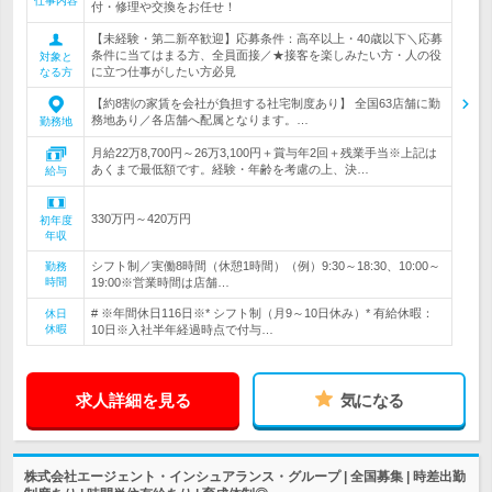
仕事内容
付・修理や交換をお任せ！
【未経験・第二新卒歓迎】応募条件：高卒以上・40歳以下＼応募
条件に当てはまる方、全員面接／★接客を楽しみたい方・人の役
対象と
に立つ仕事がしたい方必見
なる方
【約8割の家賃を会社が負担する社宅制度あり】 全国63店舗に勤
務地あり／各店舗へ配属となります。…
勤務地
月給22万8,700円～26万3,100円＋賞与年2回＋残業手当※上記は
あくまで最低額です。経験・年齢を考慮の上、決…
給与
330万円～420万円
初年度
年収
シフト制／実働8時間（休憩1時間）（例）9:30～18:30、10:00～
勤務
時間
19:00※営業時間は店舗…
# ※年間休日116日※* シフト制（月9～10日休み）* 有給休暇：
休日
休暇
10日※入社半年経過時点で付与…
求人詳細を見る
気になる
株式会社エージェント・インシュアランス・グループ | 全国募集 | 時差出勤