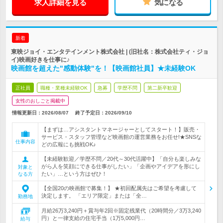
求人詳細を見る
気になる
新着
東映ジョイ・エンタテインメント株式会社 | (旧社名：株式会社ティ・ジョ
イ)映画好きを仕事に♪
映画館を超えた"感動体験"を！【映画館社員】★未経験OK
正社員
職種・業種未経験OK
急募
学歴不問
第二新卒歓迎
女性のおしごと掲載中
情報更新日：2026/08/07
終了予定日：
2026/09/10
【まずは…アシスタントマネージャーとしてスタート！】販売・
サービス・スタッフ管理など映画館の運営業務をお任せ!★SNSな
仕事内容
どの広報にも挑戦OK♪
【未経験歓迎／学歴不問／20代～30代活躍中】「自分も楽しみな
がら人を笑顔にできる仕事がしたい」「企画やアイデアを形にし
対象と
たい」…という方はぜひ！
なる方
【全国20の映画館で募集！】 ★初回配属先はご希望を考慮して
決定します。 「エリア限定」または「全…
勤務地
月給26万3,240円＋賞与年2回※固定残業代（20時間分／3万3,240
円）と一律支給の住宅手当（1万5,000円…
給与