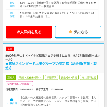
8:30～17:30（実働8時間）※休憩：60分※時間外労働有無：有★
勤務
時間
週1回のNO残業デー制度あり
# 年間休日120日# 完全週休2日制（土日） * 祝日 * 夏季休暇（3
休日
休暇
日） * 年末年始休暇（6…
求人詳細を見る
気になる
新着
株式会社平山 | 《マイナビ転職フェア＠熊本に出展！9月27日(日)熊本城ホ
ール》
★東証スタンダード上場グループの安定感【総合職(営業・製
造)】
正社員
職種・業種未経験OK
学歴不問
完全週休2日制
第二新卒歓迎
女性のおしごと掲載中
情報更新日：2026/08/07
終了予定日：
2026/10/08
【企業への人材派遣の提案営業・スタッフ管理をする営業】【大
手メーカーでの機械オペレーション・保全業務を担う製造】のい
仕事内容
ずれか業務をお任せします