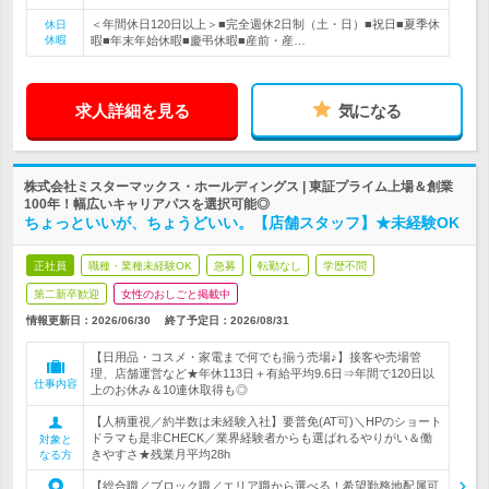
＜年間休日120日以上＞■完全週休2日制（土・日）■祝日■夏季休
休日
休暇
暇■年末年始休暇■慶弔休暇■産前・産…
求人詳細を見る
気になる
株式会社ミスターマックス・ホールディングス | 東証プライム上場＆創業
100年！幅広いキャリアパスを選択可能◎
ちょっといいが、ちょうどいい。【店舗スタッフ】★未経験OK
正社員
職種・業種未経験OK
急募
転勤なし
学歴不問
第二新卒歓迎
女性のおしごと掲載中
情報更新日：2026/06/30
終了予定日：
2026/08/31
【日用品・コスメ・家電まで何でも揃う売場♪】接客や売場管
理、店舗運営など★年休113日＋有給平均9.6日⇒年間で120日以
仕事内容
上のお休み＆10連休取得も◎
【人柄重視／約半数は未経験入社】要普免(AT可)＼HPのショート
ドラマも是非CHECK／業界経験者からも選ばれるやりがい＆働
対象と
きやすさ★残業月平均28h
なる方
【総合職／ブロック職／エリア職から選べる！希望勤務地配属可