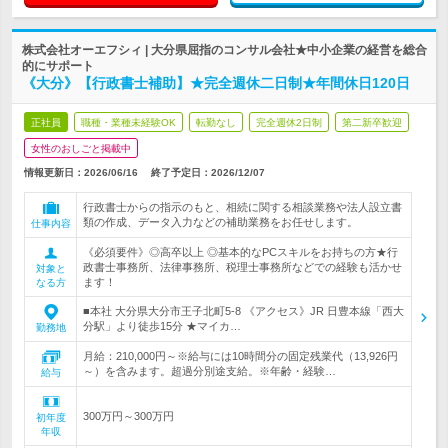
株式会社オーエフシィ | 大分県屈指のコンサル会社★中小企業の経営を総合
的にサポート
《大分》【行政書士補助】★完全週休二日制★年間休日120日
正社員
職種・業種未経験OK
転勤なし
完全週休2日制
第二新卒歓迎
女性のおしごと掲載中
情報更新日：2026/06/16
終了予定日：
2026/12/07
行政書士からの指示のもと、相続に関する相談業務や法人設立書
類の作成、データ入力などの補助業務をお任せします。
仕事内容
《必須要件》◎高卒以上 ◎基本的なPCスキルをお持ちの方★行
政書士事務所、法律事務所、税理士事務所などでの経験も活かせ
対象と
ます！
なる方
■本社 大分県大分市王子北町5-8 《アクセス》JR 日豊本線「西大
分駅」より徒歩15分 ★マイカ…
勤務地
月給：210,000円～※給与には10時間分の固定残業代（13,926円
～）を含みます。超過分別途支給。※年齢・経験…
給与
300万円～300万円
初年度
年収