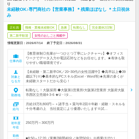
り
未経験OK♪専門商社の【営業事務】＊残業ほぼなし ＊土日祝休
み
正社員
職種・業種未経験OK
急募
転勤なし
完全週休2日制
第二新卒歓迎
女性のおしごと掲載中
情報更新日：2026/07/14
終了予定日：
2026/08/31
【教育体制◎先輩が一つひとつ丁寧にレクチャー♪】◆オフィス
ワークでデータ入力や電話応対などをお任せします。★有休も取
仕事内容
りやすい職場環境です♪
【未経験・第二新卒OK／20~30代の女性活躍中】◆高卒以上◆39
歳以下(※)◆基本的なPCスキル(Excel・Word等)★先輩の多くが
対象と
未経験スタートだから安心！
なる方
転勤なし！大阪採用 ◆大阪第1営業所/大阪第2営業所 大阪府大阪
市西区立売堀4-3-6 ★U・Iタ…
勤務地
月給19万8,800円～＋諸手当 + 賞与年2回※年齢・経験・スキルを
十分考慮の上 当社規定により優遇いたします※試…
給与
250万円～300万円
初年度
年収
勤務
■8:50～17:20（実働7時間40分／休憩50分）※残業ほぼなし