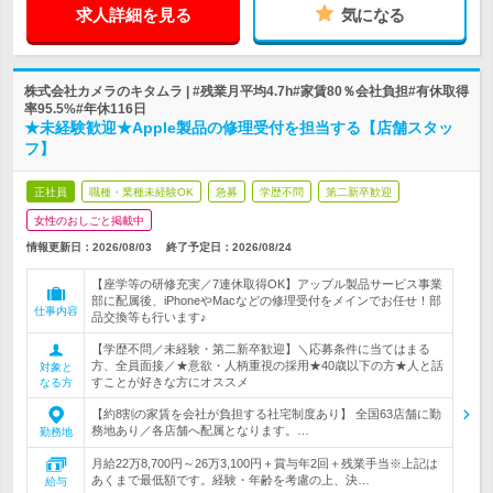
求人詳細を見る
気になる
株式会社カメラのキタムラ | #残業月平均4.7h#家賃80％会社負担#有休取得
率95.5%#年休116日
★未経験歓迎★Apple製品の修理受付を担当する【店舗スタッ
フ】
正社員
職種・業種未経験OK
急募
学歴不問
第二新卒歓迎
女性のおしごと掲載中
情報更新日：2026/08/03
終了予定日：
2026/08/24
【座学等の研修充実／7連休取得OK】アップル製品サービス事業
部に配属後、iPhoneやMacなどの修理受付をメインでお任せ！部
仕事内容
品交換等も行います♪
【学歴不問／未経験・第二新卒歓迎】＼応募条件に当てはまる
方、全員面接／★意欲・人柄重視の採用★40歳以下の方★人と話
対象と
すことが好きな方にオススメ
なる方
【約8割の家賃を会社が負担する社宅制度あり】 全国63店舗に勤
務地あり／各店舗へ配属となります。…
勤務地
月給22万8,700円～26万3,100円＋賞与年2回＋残業手当※上記は
あくまで最低額です。経験・年齢を考慮の上、決…
給与