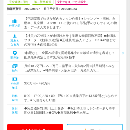
完全週休2日制
第二新卒歓迎
女性のおしごと掲載中
情報更新日：2026/08/07
終了予定日：
2026/08/24
【空調完備で快適な屋内カンタン作業】■シャンプー・石鹸、自
動車、航空機、スマホ・PCに使われる部品(手のひらサイズ)の検
仕事内容
査・データ入力をします♪
【社員の70%以上が未経験出身｜学歴＆転職回数不問】■未経験/
フリーター/主婦(夫)歓迎 ■正社員/社会人デビューOK ■42歳まで
対象と
の方(※) ★面接1回のみ
なる方
<転勤なし！全国23府県で同時募集中> ※希望や適性を考慮して
配属先を決定します(社宅完備) 栃木…
勤務地
月給18.2万円～27.2万円＋諸手当＋賞与年2回※試用期間＆みな
し残業なし。■神奈川県・大阪府以外：月給18万2,…
給与
300万円～490万円
初年度
年収
8:00～17:00／20：00～翌5：00※残業月平均13.5時間と少なめで
勤務
時間
す。# ＼自分らしい働…
◆完全週休2日制（土日休み）◆祝日※工場カレンダーあり※年
休日
休暇
間休日120日以上◆GW◆夏期休暇◆年末年…