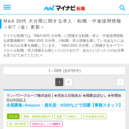
M&A 30代 大分県に関する求人・転職・中途採用情報
＜8/7（金）更新＞
マイナビ転職では「M&A 30代 大分県」に関連する転職・求人・中途採用情報
を多数掲載中!「M&A 30代 大分県」の転職・求人情報を探しているあなたにお
すすめのお仕事を掲載しています。「M&A 30代 大分県」に関連するキーワー
ドからも転職・求人情報をお探しいただけるので、あなたにぴったりのお仕事
を見つけてみてください!
1～50件 (全67件中)
1
2
マンパワーグループ株式会社 | ★完全土日祝休み ★残業ほぼなし ★年間休
日125日以上
全国募集♪Amazon・資生堂・KDDIなどで活躍【事務スタッフ】
正社員
職種・業種未経験OK
急募
転勤なし
完全週休2日制
第二新卒歓迎
女性のおしごと掲載中