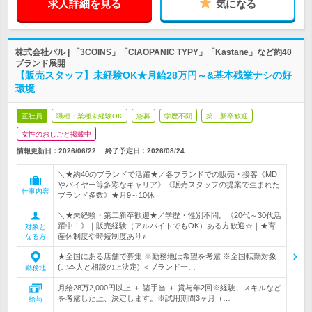
求人詳細を見る
気になる
株式会社パル | 「3COINS」「CIAOPANIC TYPY」「Kastane」など約40
ブランド展開
【販売スタッフ】未経験OK★月給28万円～&基本残業ナシの好
環境
正社員
職種・業種未経験OK
急募
学歴不問
第二新卒歓迎
女性のおしごと掲載中
情報更新日：2026/06/22
終了予定日：
2026/08/24
＼★約40のブランドで活躍★／各ブランドでの販売・接客《MD
やバイヤー等多彩なキャリア》《販売スタッフの提案で生まれた
仕事内容
ブランド多数》★月9～10休
＼★未経験・第二新卒歓迎★／学歴・性別不問。《20代～30代活
躍中！》｜販売経験（アルバイトでもOK）ある方歓迎☆｜★育
対象と
産休制度や時短制度あり♪
なる方
★全国にある店舗で募集 ※勤務地は希望を考慮 ※全国転勤対象
(ご本人と相談の上決定) ＜ブランド一…
勤務地
月給28万2,000円以上 ＋ 諸手当 ＋ 賞与年2回※経験、スキルなど
を考慮した上、決定します。※試用期間3ヶ月（…
給与