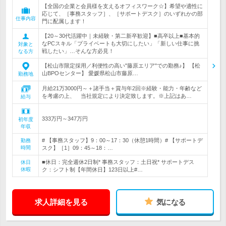
【全国の企業と会員様を支えるオフィスワーク☆】希望や適性に
応じて、［事務スタッフ］、［サポートデスク］のいずれかの部
仕事内容
門に配属します！
【20～30代活躍中｜未経験・第二新卒歓迎】■高卒以上■基本的
なPCスキル「プライベートも大切にしたい」「新しい仕事に挑
対象と
戦したい」…そんな方必見！
なる方
【松山市限定採用／利便性の高い"藤原エリア"での勤務♪】 【松
山BPOセンター】 愛媛県松山市藤原…
勤務地
月給21万3000円～＋諸手当＋賞与年2回※経験・能力・年齢など
を考慮の上、 当社規定により決定致します。※上記はあ…
給与
333万円～347万円
初年度
年収
# 【事務スタッフ】9：00～17：30（休憩1時間）# 【サポートデ
勤務
時間
スク】［1］09：45～18：…
■休日：完全週休2日制* 事務スタッフ：土日祝* サポートデス
休日
休暇
ク：シフト制【年間休日】123日以上#…
求人詳細を見る
気になる