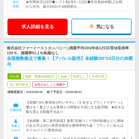
★年間休日122日◆シフト制(月9～11日)◆年次有給休暇(入社時
休日
休暇
から付与、最大20日)※1時間単位…
求人詳細を見る
気になる
株式会社ファーイーストカンパニー | 残業平均10h/年休125日/育休取得率
100％、復職率91.1％/転勤なし
全国複数拠点で募集！【アパレル販売】未経験OK*23日分の休暇
与
正社員
職種・業種未経験OK
急募
転勤なし
学歴不問
第二新卒歓迎
女性のおしごと掲載中
情報更新日：2026/06/30
終了予定日：
2026/08/31
【実働7.5H♪希望休が叶いやすい！】好きなブランドでずーっと
働ける！量よりもお客様との関係を大切にする販売職。★好きな
仕事内容
服を買える制服手当あり
【未経験・第二新卒歓迎】接客*店舗づくり*SNS投稿などに興味
のある方はぜひ♪産育休取得＆復帰率90％超・ブランドに合えば
対象と
ネイル/メイク/髪色自由
なる方