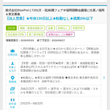
株式会社BluePort | 7/20(月・祝)転職フェア＠福岡国際会議場に出展／福岡
＆東京募集
【法人営業】★年休130日以上★転勤なし★残業20h以下
正社員
職種・業種未経験OK
急募
転勤なし
学歴不問
完全週休2日制
第二新卒歓迎
女性のおしごと掲載中
情報更新日：2026/05/29
終了予定日：
2026/08/27
＼同行研修によるOJTあり★ゼロから安心スタート／【商材は自
社開発ソフトウェア】2200社以上で導入実績があるから、新規顧
仕事内容
客も開拓しやすい◎
【学歴・経験・性別一切不問★既卒・第二新卒・未経験歓迎】■
基本的なPCスキル＆ITリテラシーがあればOK ★IT業界での法人
対象と
営業経験があれば優遇
なる方
★転勤なし ★東京＆福岡で同時募集 ◆東京本社 東京都中央区日
本橋浜町2-42-9 浜町中央ビル3…
勤務地
月給21万円 ～ 50万円 ＋ 諸手当 ＋ 賞与※これまでの経験・スキ
ルを考慮のうえで、当社規定に基づき決定いたしま…
給与
270万円～650万円
初年度
年収