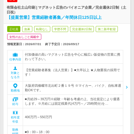
有限会社土山印刷 | マグネット広告のパイオニア企業／完全週休2日制（土
日祝）
【提案営業】営業経験者募集／年間休日125日以上
正社員
急募
転勤なし
学歴不問
完全週休2日制
第二新卒歓迎
女性のおしごと掲載中
情報更新日：2026/07/31
終了予定日：
2026/09/17
付加価値の高いマグネット広告を中心に幅広い販促物の営業に携
わって下さい。
仕事内容
【営業経験者募集（法人営業）】■大卒以上 ★人物重視の採用で
対象と
す！
なる方
大阪府四條畷市北出町２番１９号 ※マイカー、バイク、自転車通
勤OKです。
勤務地
■月給29～39万円※経験・年齢を考慮の上、当社規定により優遇
します。※月給には固定残業代(4万円～／25時間分)を…
給与
400万円～550万円
初年度
年収
勤務
■9：00～18：00
時間