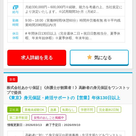
月給330,000円～600,000円※経験、能力を考慮の上、当社規定に
より決定いたします。※試用期間3か月（月給2…
給与
9:00～18:00（実働8時間/休憩60分）時間外労働有無:有※平均残
勤務
時間
業時間20時間以内/月
# 年間休日130日以上（完全週休二日＋祝日日数相当分、夏季休
休日
休暇
暇、年末年始休暇）※夏季休暇、年末年始…
求人詳細を見る
気になる
新着
株式会社あかり保証 | 《弁護士が創業者！》高齢者の身元保証をワンストッ
プで提供
《東京》身元保証・終活サポートの【営業】年休130日以上
正社員
業種未経験OK
急募
転勤なし
学歴不問
完全週休2日制
第二新卒歓迎
女性のおしごと掲載中
情報更新日：2026/03/13
終了予定日：
2026/09/10
高齢者に対して身元保証や死後事務・生活支援などをワンストッ