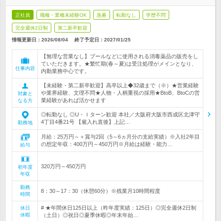
正社員
職種・業種未経験OK
急募
転勤なし
学歴不問
完全週休2日制
第二新卒歓迎
情報更新日：2026/08/04
終了予定日：
2027/01/25
【無理な営業なし】プールなどに使用される消毒薬品の販売をし
ていただきます。★繁忙期(春～夏)は受注処理がメインとなり、
仕事内容
内勤業務中心です。
【未経験・第二新卒歓迎】高卒以上◆32歳まで（※）★営業経験
や業界経験、文理不問★人物・人柄重視の採用★BtoB、BtoCの営
対象と
業経験があれば活かせます
なる方
◎転勤なし ◎U・Ｉターン歓迎 本社／大阪府大阪市西成区北津守
4丁目4番21号 【雇入れ直後】上記…
勤務地
月給：25万円～＋賞与2回（5～6ヵ月分の支給実績）※入社2年目
の想定年収：400万円～450万円※月給は経験・能力…
給与
320万円～450万円
初年度
年収
勤務
8：30～17：30（休憩60分）※残業月10時間程度
時間
# ★年間休日125日以上（昨年度実績：125日）◎完全週休2日制
休日
休暇
（土日）◎祝日◎夏季休暇◎年末年始…