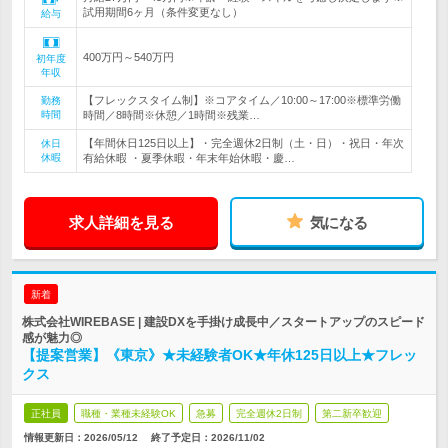
試用期間6ヶ月（条件変更なし）
給与
400万円～540万円
初年度
年収
【フレックスタイム制】※コアタイム／10:00～17:00※標準労働
勤務
時間
時間／8時間※休憩／1時間※残業…
【年間休日125日以上】・完全週休2日制（土・日）・祝日・年次
休日
休暇
有給休暇 ・夏季休暇・年末年始休暇・慶…
求人詳細を見る
気になる
新着
株式会社WIREBASE | 建設DXを手掛け成長中／スタートアップのスピード
感が魅力◎
【提案営業】《東京》★未経験者OK★年休125日以上★フレッ
クス
正社員
職種・業種未経験OK
急募
完全週休2日制
第二新卒歓迎
情報更新日：2026/05/12
終了予定日：
2026/11/02