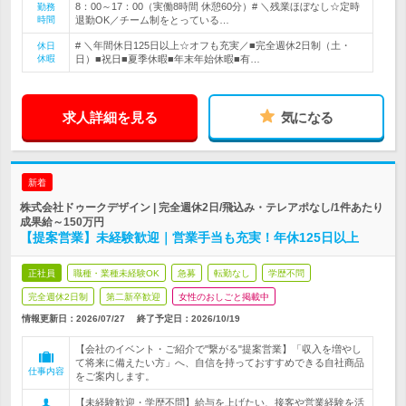
8：00～17：00（実働8時間 休憩60分）# ＼残業ほぼなし☆定時
勤務
時間
退勤OK／チーム制をとっている…
# ＼年間休日125日以上☆オフも充実／■完全週休2日制（土・
休日
休暇
日）■祝日■夏季休暇■年末年始休暇■有…
求人詳細を見る
気になる
新着
株式会社ドゥークデザイン | 完全週休2日/飛込み・テレアポなし/1件あたり
成果給～150万円
【提案営業】未経験歓迎｜営業手当も充実！年休125日以上
正社員
職種・業種未経験OK
急募
転勤なし
学歴不問
完全週休2日制
第二新卒歓迎
女性のおしごと掲載中
情報更新日：2026/07/27
終了予定日：
2026/10/19
【会社のイベント・ご紹介で"繋がる"提案営業】「収入を増やし
て将来に備えたい方」へ、自信を持っておすすめできる自社商品
仕事内容
をご案内します。
【未経験歓迎・学歴不問】給与を上げたい、接客や営業経験を活