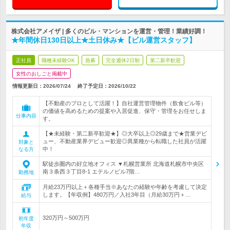
株式会社アメイザ | 多くのビル・マンションを運営・管理！業績好調！
★年間休日130日以上★土日休み★【ビル運営スタッフ】
正社員
職種未経験OK
急募
完全週休2日制
第二新卒歓迎
女性のおしごと掲載中
情報更新日：2026/07/24
終了予定日：
2026/10/22
【不動産のプロとして活躍！】自社運営管理物件（飲食ビル等）
の価値を高めるための提案や入居促進、保守・管理をお任せしま
仕事内容
す。
【★未経験・第二新卒歓迎★】◎大卒以上◎29歳まで★営業デビ
ュー、不動産業界デビュー歓迎◎異業種から転職した社員が活躍
対象と
中！
なる方
駅徒歩圏内の好立地オフィス ▼札幌営業所 北海道札幌市中央区
南３条西３丁目8-1 エテルノビル7階…
勤務地
月給23万円以上＋各種手当※あなたの経験や年齢を考慮して決定
します。【年収例】480万円／入社3年目（月給30万円＋…
給与
320万円～500万円
初年度
年収