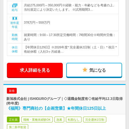
月給275,000円～350,000円※経験・能力・年齢などを考慮の上、
当社規定により決定いたします。 ※試用期間3…
給与
378万円～559万円
初年度
年収
就業時間：9:00～17:30所定労働時間：7時間30分※時間外労働：
勤務
時間
あり
【年間休日129日】※2026年度* 完全週休2日制（土・日）* 祝日 *
休日
休暇
有給休暇（入社3ヶ月経過…
求人詳細を見る
気になる
新着
新旭株式会社 | ISHIGUROグループ｜◇退職金制度有◇有給平均12.3日取得
(昨年度)
《福岡》専門商社の【企画営業】★年間休日125日以上
正社員
職種・業種未経験OK
急募
転勤なし
完全週休2日制
第二新卒歓迎