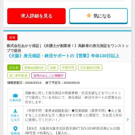
求人詳細を見る
気になる
新着
株式会社あかり保証 | 《弁護士が創業者！》高齢者の身元保証をワンストッ
プで提供
《大阪》身元保証・終活サポートの【営業】年休130日以上
正社員
業種未経験OK
急募
学歴不問
完全週休2日制
第二新卒歓迎
女性のおしごと掲載中
情報更新日：2026/03/13
終了予定日：
2026/09/10
高齢者に対して身元保証や死後事務・生活支援などをワンストッ
プで提供している当社にて、身元保証・終活サポートの営業をお
仕事内容
任せします。
《学歴不問・業界未経験歓迎》◆営業経験（業界不問）◆人と接
することが好きな方 ＼働きやすさの整った環境で、力を思う存分
対象と
に発揮してください！／
なる方
【本社】 大阪府大阪市北区西天満4丁目3-18 MF西天満ビル11階
AB号室 ※転勤なし 【雇入れ…
勤務地