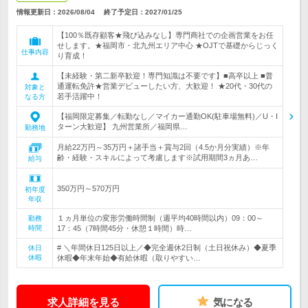
情報更新日：2026/08/04
終了予定日：
2027/01/25
【100％既存顧客★飛び込みなし】専門商社での企画営業をお任
せします。★福岡市・北九州エリア中心 ★OJTで基礎からじっく
仕事内容
り育成！
【未経験・第二新卒歓迎！専門知識は不要です】■高卒以上 ■普
通運転免許★営業デビューしたい方、大歓迎！ ★20代・30代の
対象と
若手活躍中！
なる方
【福岡限定募集／転勤なし／マイカー通勤OK(駐車場無料)／U・I
ターン大歓迎】 九州営業所／福岡県…
勤務地
月給22万円～35万円＋諸手当＋賞与2回（4.5か月分実績）※年
齢・経験・スキルによって考慮します※試用期間3ヵ月あ…
給与
350万円～570万円
初年度
年収
１ヵ月単位の変形労働時間制（週平均40時間以内）09：00～
勤務
時間
17：45（7時間45分・休憩１時間）時…
# ＼年間休日125日以上／◆完全週休2日制（土日祝休み）◆夏季
休日
休暇
休暇◆年末年始◆有給休暇（取りやすい…
求人詳細を見る
気になる