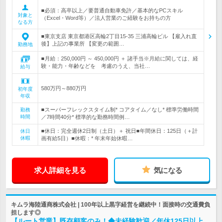
■必須：高卒以上／要普通自動車免許／基本的なPCスキル
対象と
（Excel・Word等）／法人営業のご経験をお持ちの方
なる方
■東京支店 東京都港区高輪2丁目15-35 三浦高輪ビル 【雇入れ直
後】上記の事業所 【変更の範囲…
勤務地
■月給：250,000円 ～ 450,000円 ＋ 諸手当※月給に関しては、経
験・能力・年齢などを 考慮のうえ、当社…
給与
580万円～880万円
初年度
年収
■スーパーフレックスタイム制* コアタイム／なし* 標準労働時間
勤務
時間
／7時間40分* 標準的な勤務時間例…
■休日：完全週休2日制（土日）＋ 祝日■年間休日：125日（＋計
休日
休暇
画有給5日）■休暇：* 年末年始休暇…
求人詳細を見る
気になる
キムラ海陸通商株式会社 | 100年以上黒字経営を継続中！面接時の交通費負
担します◎
【ルート営業】既存顧客のみ！◆未経験歓迎／年休125日以上