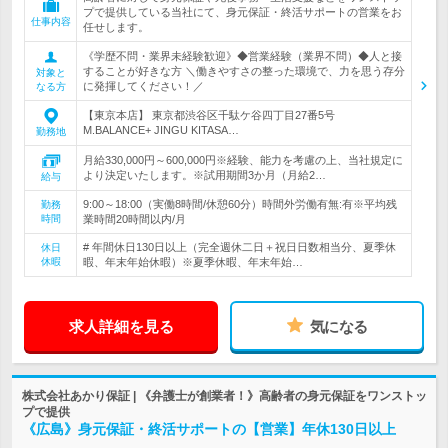
プで提供している当社にて、身元保証・終活サポートの営業をお
仕事内容
任せします。
《学歴不問・業界未経験歓迎》◆営業経験（業界不問）◆人と接
することが好きな方 ＼働きやすさの整った環境で、力を思う存分
対象と
に発揮してください！／
なる方
【東京本店】 東京都渋谷区千駄ケ谷四丁目27番5号
M.BALANCE+ JINGU KITASA…
勤務地
月給330,000円～600,000円※経験、能力を考慮の上、当社規定に
より決定いたします。※試用期間3か月（月給2…
給与
9:00～18:00（実働8時間/休憩60分）時間外労働有無:有※平均残
勤務
時間
業時間20時間以内/月
# 年間休日130日以上（完全週休二日＋祝日日数相当分、夏季休
休日
休暇
暇、年末年始休暇）※夏季休暇、年末年始…
求人詳細を見る
気になる
株式会社あかり保証 | 《弁護士が創業者！》高齢者の身元保証をワンストッ
プで提供
《広島》身元保証・終活サポートの【営業】年休130日以上