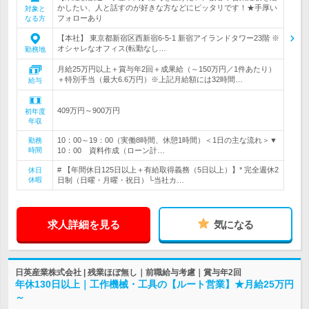
かしたい、人と話すのが好きな方などにピッタリです！★手厚い
対象と
フォローあり
なる方
【本社】 東京都新宿区西新宿6-5-1 新宿アイランドタワー23階 ※
オシャレなオフィス(転勤なし…
勤務地
月給25万円以上＋賞与年2回＋成果給（～150万円／1件あたり）
＋特別手当（最大6.6万円）※上記月給額には32時間…
給与
409万円～900万円
初年度
年収
10：00～19：00（実働8時間、休憩1時間）＜1日の主な流れ＞▼
勤務
時間
10：00 資料作成（ローン計…
# 【年間休日125日以上＋有給取得義務（5日以上）】* 完全週休2
休日
休暇
日制（日曜・月曜・祝日）└当社カ…
求人詳細を見る
気になる
日英産業株式会社 | 残業ほぼ無し｜前職給与考慮｜賞与年2回
年休130日以上｜工作機械・工具の【ルート営業】★月給25万円
～