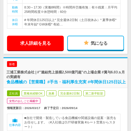
8:30～17:30（実働8時間）※時間外労働有無：有※残業：月平均
勤務
時間
25時間程度※休憩時間：60分
# 年間休日125日以上* 完全週休2日制（土日祝休み）* 夏季休暇*
休日
休暇
年末年始* GW休暇* 有給…
求人詳細を見る
気になる
新着
三浦工業株式会社 | #"連結売上規模2,500億円超"の上場企業 #賞与6.03ヵ月
の実績有
食品機械の【営業職】#手当・福利厚生充実 #年間休日125日以上
正社員
業種未経験OK
急募
完全週休2日制
第二新卒歓迎
女性のおしごと掲載中
情報更新日：2026/03/17
終了予定日：
2026/09/14
■自社で開発・製造している食品機械や関連設備の提案・販売を
お任せします。（#入社後はOJT研修実施 #ルート営業からスタ
仕事内容
ート）