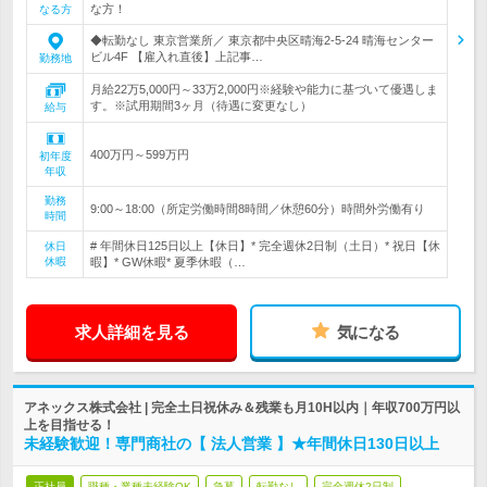
な方！
なる方
◆転勤なし 東京営業所／ 東京都中央区晴海2-5-24 晴海センター
ビル4F 【雇入れ直後】上記事…
勤務地
月給22万5,000円～33万2,000円※経験や能力に基づいて優遇しま
す。※試用期間3ヶ月（待遇に変更なし）
給与
400万円～599万円
初年度
年収
勤務
9:00～18:00（所定労働時間8時間／休憩60分）時間外労働有り
時間
# 年間休日125日以上【休日】* 完全週休2日制（土日）* 祝日【休
休日
休暇
暇】* GW休暇* 夏季休暇（…
求人詳細を見る
気になる
アネックス株式会社 | 完全土日祝休み＆残業も月10H以内｜年収700万円以
上を目指せる！
未経験歓迎！専門商社の【 法人営業 】★年間休日130日以上
正社員
職種・業種未経験OK
急募
転勤なし
完全週休2日制