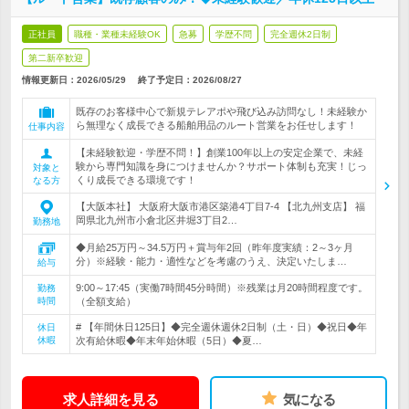
正社員
職種・業種未経験OK
急募
学歴不問
完全週休2日制
第二新卒歓迎
情報更新日：2026/05/29
終了予定日：
2026/08/27
既存のお客様中心で新規テレアポや飛び込み訪問なし！未経験か
ら無理なく成長できる船舶用品のルート営業をお任せします！
仕事内容
【未経験歓迎・学歴不問！】創業100年以上の安定企業で、未経
験から専門知識を身につけませんか？サポート体制も充実！じっ
対象と
くり成長できる環境です！
なる方
【大阪本社】 大阪府大阪市港区築港4丁目7‐4 【北九州支店】 福
岡県北九州市小倉北区井堀3丁目2…
勤務地
◆月給25万円～34.5万円＋賞与年2回（昨年度実績：2～3ヶ月
分）※経験・能力・適性などを考慮のうえ、決定いたしま…
給与
9:00～17:45（実働7時間45分時間）※残業は月20時間程度です。
勤務
時間
（全額支給）
# 【年間休日125日】◆完全週休週休2日制（土・日）◆祝日◆年
休日
休暇
次有給休暇◆年末年始休暇（5日）◆夏…
求人詳細を見る
気になる