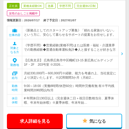
正社員
業種未経験OK
急募
学歴不問
完全週休2日制
女性のおしごと掲載中
情報更新日：2026/07/17
終了予定日：
2027/01/07
《新拠点としてのスタートアップ募集》「頼れる家族がいない」
という方に、安心して暮らせるサポートの提案をお任せします。
仕事内容
《学歴不問》◆営業経験(業種不問)または医療・福祉・介護業界
対象と
での勤務経験◆普通自動車運転免許◆人と接することが好きな方
なる方
【広島支店】 広島県広島市中区幟町13-15 新広島ビルディング
1F・2F 203号室 ※2026…
勤務地
月給330,000円～600,000円※経験、能力を考慮の上、当社規定に
より決定いたします。※試用期間3か月（月給2…
給与
9:00～18:00（実働8時間/休憩60分）時間外労働有無:有※平均残
勤務
時間
業時間20時間以内/月
# 年間休日130日以上（完全週休二日＋祝日日数相当分、夏季休
休日
休暇
暇、年末年始休暇）※夏季休暇、年末年始…
求人詳細を見る
気になる