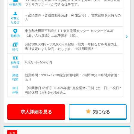
づくりのサポートができる仕事です。
仕事内容
＜必須要件＞普通自動車免許（AT限定可）、営業経験をお持ちの
対象と
方
なる方
東京都大田区平和島6-1-1 東京流通センター センタービル3F
【雇い入れ直後】上記事業所 【変…
勤務地
月給300,000円～350,000円※経験・能力・年齢などを考慮の上、
当社規定により決定いたします。 ※試用期間3…
給与
482万円～559万円
初年度
年収
就業時間：9:00～17:30所定労働時間：7時間30分※時間外労働：
勤務
時間
あり
【年間休日129日】※2026年度* 完全週休2日制（土・日）* 祝日 *
休日
休暇
有給休暇（入社3ヶ月経過…
求人詳細を見る
気になる
新着