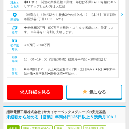
◆ECサイト関連の業務経験※業種・年数は不問♪★ECを軸にキャ
対象と
リアアップしたい方は大歓迎
なる方
《転勤なし！渋谷駅から徒歩3分の好立地！》 【本社】 東京都渋
谷区渋谷3丁目11‐11 IVYイー…
勤務地
★年俸350万円～600万円※経験・スキルを考慮の上、決定しま
す。※年俸を13分割し支給します。
給与
350万円～600万円
初年度
年収
勤務
10：00～19：00（実働8時間）残業月平均10～20時間ほど
時間
# 年間休日125日以上■完全週休2日制（土日休み）■祝日■年末年
休日
休暇
始休暇■夏季休暇■慶弔休暇■有給休…
求人詳細を見る
気になる
攝津電機工業株式会社 | サカイオーベックスグループの安定基盤
未経験から始める【営業】年間休日125日以上＆残業月10h！
正社員
職種・業種未経験OK
急募
学歴不問
完全週休2日制