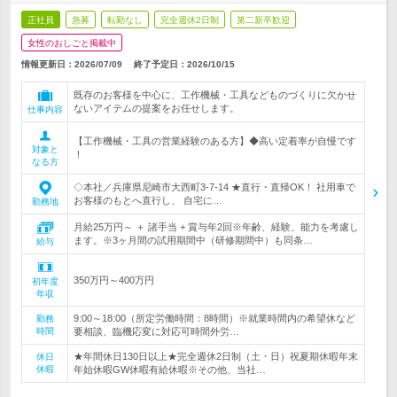
正社員
急募
転勤なし
完全週休2日制
第二新卒歓迎
女性のおしごと掲載中
情報更新日：2026/07/09
終了予定日：
2026/10/15
既存のお客様を中心に、工作機械・工具などものづくりに欠かせ
ないアイテムの提案をお任せします。
仕事内容
【工作機械・工具の営業経験のある方】◆高い定着率が自慢です
対象と
！
なる方
◇本社／兵庫県尼崎市大西町3-7-14 ★直行・直帰OK！ 社用車で
お客様のもとへ直行し、 自宅に…
勤務地
月給25万円～ ＋ 諸手当 + 賞与年2回※年齢、経験、能力を考慮し
ます。※3ヶ月間の試用期間中（研修期間中）も同条…
給与
350万円～400万円
初年度
年収
9:00～18:00（所定労働時間：8時間）※就業時間内の希望休など
勤務
時間
要相談、臨機応変に対応可時間外労…
★年間休日130日以上★完全週休2日制（土・日）祝夏期休暇年末
休日
休暇
年始休暇GW休暇有給休暇※その他、当社…