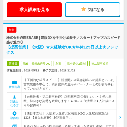
求人詳細を見る
気になる
新着
株式会社WIREBASE | 建設DXを手掛け成長中／スタートアップのスピード
感が魅力◎
【提案営業】《大阪》★未経験者OK★年休125日以上★フレッ
クス
正社員
職種・業種未経験OK
急募
完全週休2日制
第二新卒歓迎
情報更新日：2026/05/12
終了予定日：
2026/11/02
【圧倒的な成長スピード】新規開拓や既存顧客への提案といった
営業業務を中心に、積算案件の運用やパートナーとの折衝等を行
仕事内容
っていただきます。
【未経験者・第二新卒歓迎】◎学歴不問 ◎新しいことを学ぶ意
欲、前向きな姿勢を歓迎します！★20～30代活躍中★入社後にス
対象と
キル習得可！
なる方
【西日本支社】 大阪府大阪市北区梅田1-2-2 大阪駅前第2ビル
1325 【雇入れ直後】上記事業所…
勤務地
月給27万円～45万円※年齢・経験・スキルを考慮し決定します※