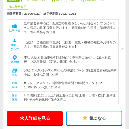
第二新卒歓迎
情報更新日：2026/07/21
終了予定日：
2027/01/11
既存顧客を中心に、配電盤や制御盤といった社会インフラに不可
欠な製品の提案営業を行います。見積作成から受注、請求処理ま
仕事内容
で一連の業務をお任せ。
【必須：普通自動車免許】【歓迎：電気・機械の知見をお持ちの
対象と
方や、電気設備の営業経験がある方】
なる方
本社 大阪府箕面市稲6丁目2番1号 ※転勤当面なし 【雇入れ直
後】上記事業所 【変更の範囲】会社の…
勤務地
月給: 230,000円~300,000円試用期間: 3ヶ月 (待遇変更有)試用期間
中は、8:45~17:45（休憩…
給与
# フレックスタイム制標準労働時間：8時間コアタイム:
勤務
時間
10:00~15:00休憩: 12:00~1…
# 年間休日125日以上* 完全週休二日制 土曜・日曜・祝日* 夏期休
休日
休暇
暇* 年末年始休暇* 有給休暇…
求人詳細を見る
気になる