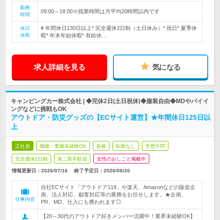
勤務
09:00～18:00※残業時間は月平均20時間以内です
時間
# 年間休日130日以上* 完全週休2日制（土日休み）* 祝日* 夏季休
休日
休暇
暇* 年末年始休暇* 有給休…
求人詳細を見る
気になる
キャンピングカー株式会社 | ◆完休2日(土日祝休)◆服装自由◆MDやバイイ
ングなどに挑戦もOK
アウトドア・防災グッズの【ECサイト運営】★年間休日125日以
上
正社員
職種・業種未経験OK
急募
転勤なし
学歴不問
完全週休2日制
第二新卒歓迎
女性のおしごと掲載中
情報更新日：2026/07/16
終了予定日：
2026/08/20
自社ECサイト「アウトドア119」や楽天、Amazonなどの販促企
画、法人対応、顧客対応等の業務をお任せします。★企画、
仕事内容
PR、MD、仕入にも携われます◎
【20～30代のアウトドア好きメンバー活躍中！業界未経験OK】