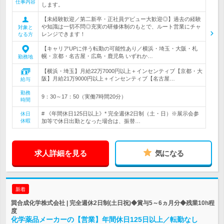
仕事内容
します。
【未経験歓迎／第二新卒・正社員デビュー大歓迎◎】過去の経験
や知識は一切不問◎充実の研修体制のもとで、ルート営業にチャ
対象と
レンジできます！
なる方
【キャリアUPに伴う転勤の可能性あり／横浜・埼玉・大阪・札
幌・京都・名古屋・広島・鹿児島 いずれか…
勤務地
【横浜・埼玉】月給22万7000円以上＋インセンティブ【京都・大
阪】月給21万9000円以上＋インセンティブ【名古屋…
給与
勤務
9：30～17：50（実働7時間20分）
時間
# 《年間休日125日以上》* 完全週休2日制（土・日）※展示会参
休日
休暇
加等で休日出勤となった場合は、振替…
求人詳細を見る
気になる
新着
巽合成化学株式会社 | 完全週休2日制(土日祝)◆賞与5～6ヵ月分◆残業10h程
度
化学薬品メーカーの【営業】年間休日125日以上／転勤なし