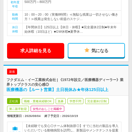
500万円～800万円
初年度
年収
10：00～20：00（実働8時間）≪無駄な残業は一切させない働き
勤務
時間
方！≫残業は発生しない前提のスケジ…
【年間休日】125日以上【休日・休暇】■完全週休2日制■年末年
休日
休暇
始休暇（10日ほど）■GW休暇■夏季休…
求人詳細を見る
気になる
新着
フクダエム・イー工業株式会社 | 《1972年設立／医療機器ディーラー》業
界トップクラスの安心感◎
医療機器の【ルート営業】土日祝休み★年休125日以上
正社員
職種・業種未経験OK
急募
学歴不問
完全週休2日制
第二新卒歓迎
女性のおしごと掲載中
情報更新日：2026/08/04
終了予定日：
2026/10/19
【未経験でも安心◎チーム体制抜群◎】すでに当社の製品を導入
いただいている動物病院を訪問し、新製品やメンテナンスを提案