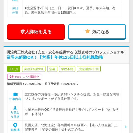
■完全週休2日制（土・日）、祝日■ＧＷ、夏季、年末年始、有
休日
休暇
給、慶弔休暇※年間休日125日以上
求人詳細を見る
気になる
明治商工株式会社 | 安全・安心を提供する 仮設資材のプロフェッショナル
業界未経験OK！【営業】年休125日以上◎札幌勤務
正社員
業種未経験OK
急募
学歴不問
完全週休2日制
女性のおしごと掲載中
情報更新日：2026/06/26
終了予定日：
2026/12/17
主に既存のお客様へ仮設資材レンタルを提案。安全・快適な現場
づくりのサポートができる仕事です。
仕事内容
＼業界未経験OK／営業経験者歓迎！安心してスタートでき るサ
対象と
ポート体制！
なる方
札幌支店／北海道空知郡南幌町南16線西22 【雇い入れ直後】上
記事業所 【変更の範囲】会社の定める…
勤務地