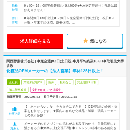
9：00～18：00(実働8時間／休憩60分)★原則定時退社！残業はほ
勤務
時間
ぼありません！
# 年間休日130日以上# ＜休日＞完全週休2日制(土日)、祝日# ＜
休日
休暇
休暇＞年末年始休暇、慶弔休暇、…
求人詳細を見る
気になる
関西酵素株式会社 | ◆完全週休2日(土日祝)◆月平均残業16.6H◆取引先大手
多数
化粧品OEMメーカーの【法人営業】年休125日以上！
正社員
業種未経験OK
急募
転勤なし
完全週休2日制
第二新卒歓迎
女性のおしごと掲載中
情報更新日：2026/06/23
終了予定日：
2026/12/14
【「あったらいいな」をカタチにできる！】OEM製品の企画・提
案をお任せします。★国内の有名な化粧品・製薬・玩具メーカー
仕事内容
との取引多数！
メーカーでのモノづくりの流れがある程度わかり、営業活動にも
活かせる方◆大卒以上(文理不問) ◆チャレンジ精神のある前向き
対象と