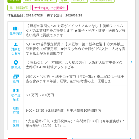
第二新卒歓迎
女性のおしごと掲載中
情報更新日：2026/07/28
終了予定日：
2026/09/28
【 既存の取引先への対応がメイン！ノルマなし 】剥離フィルム
などの工業材料をご提案します ★電子・光学・建築・医療など幅
仕事内容
広い業界に貢献できます
＼U-40の若手限定採用／【 未経験・第二新卒歓迎 】◎大卒以上
◎要普免（AT限定可）★社長も含めて全員が中途入社！人材を育
対象と
てる風土がある組織です
なる方
【 転勤なし ／「本町駅」より徒歩3分】 大阪府大阪市中央区久
太郎町3-4-30 船場グランドビル
勤務地
月給30～40万円 ＋ 諸手当＋賞与（年2～3回）※上記には一律手
当を含みます※年齢、経験、能力を考慮の上、優遇しま…
給与
500万円～700万円
初年度
年収
勤務
9:00～17:30（休憩1時間）月平均残業10時間以内
時間
* 完全週休2日制（土日祝休み）* 年間休日130日（今年度実績）*
休日
休暇
年末年始（12/29～1/4）…