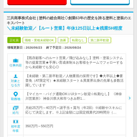
三共商事株式会社 | 塗料の総合商社◇創業63年の歴史を誇る塗料と塗装のエ
キスパート
＼未経験歓迎／【ルート営業】年休125日以上★残業5H程度
正社員
職種・業種未経験OK
急募
転勤なし
第二新卒歓迎
情報更新日：2026/06/23
終了予定日：
2026/08/24
【既存顧客へのルート営業／飛び込みなし】塗料・塗装システム
等の提案営業★手厚い育成体制＆お客様をチームでフォローする
仕事内容
から未経験でも安心◎
【未経験・第二新卒歓迎／人物重視の採用です】◆大卒以上◆要
普免（AT限定可）★未経験スタート＆異業界出身の先輩も多数活
対象と
躍しています
なる方
【マイカー・バイク通勤OK☆UIターン歓迎☆転勤なし】 《神奈
川営業所》 神奈川県大和市つきみ野1…
勤務地
月給25万円～40万円＋諸手当＋賞与（年2回）※経験やスキルに
応じて決定します。※上記金額には固定残業代20時間分（…
給与
350万円～550万円
初年度
年収