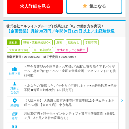
求人詳細を見る
気になる
株式会社エルライングループ | 残業ほぼ「0」の働き方を実現！
【企画営業】月給30万円／年間休日125日以上／未経験歓迎
正社員
職種・業種未経験OK
急募
転勤なし
学歴不問
完全週休2日制
第二新卒歓迎
女性のおしごと掲載中
情報更新日：2026/07/23
終了予定日：
2026/09/07
＜完全反響型の企画営業＞お客様の"未来"に寄り添うアドバイザ
ーへ。将来的にはイベント企画や営業企画、マネジメントにも挑
仕事内容
戦可能！
＜あなたの"挑戦したい"を全力で応援します＞■未経験歓迎 ■学歴
対象と
不問 ■普通自動車免許（AT限定可）
なる方
【大阪本社】 大阪府大阪市天王寺区東高津町11‐9 サムティ上本
町ビル3階 【東京支店】 東京都品…
勤務地
月給30万円＋諸手当＋インセンティブ＋賞与※研修期間（最短1
ヶ月～3ヶ月／条件の変動なし）
給与