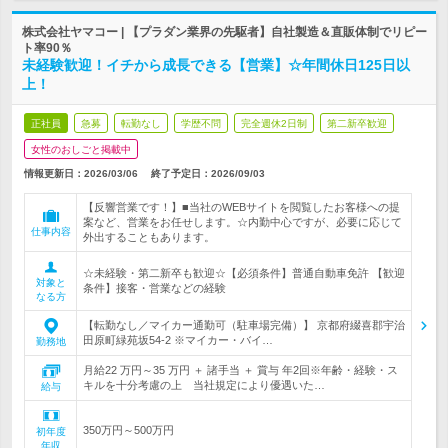
株式会社ヤマコー | 【プラダン業界の先駆者】自社製造＆直販体制でリピー
ト率90％
未経験歓迎！イチから成長できる【営業】☆年間休日125日以
上！
正社員
急募
転勤なし
学歴不問
完全週休2日制
第二新卒歓迎
女性のおしごと掲載中
情報更新日：2026/03/06
終了予定日：
2026/09/03
【反響営業です！】■当社のWEBサイトを閲覧したお客様への提
案など、営業をお任せします。☆内勤中心ですが、必要に応じて
仕事内容
外出することもあります。
☆未経験・第二新卒も歓迎☆【必須条件】普通自動車免許 【歓迎
対象と
条件】接客・営業などの経験
なる方
【転勤なし／マイカー通勤可（駐車場完備）】 京都府綴喜郡宇治
田原町緑苑坂54-2 ※マイカー・バイ…
勤務地
月給22 万円～35 万円 ＋ 諸手当 ＋ 賞与 年2回※年齢・経験・ス
キルを十分考慮の上 当社規定により優遇いた…
給与
350万円～500万円
初年度
年収