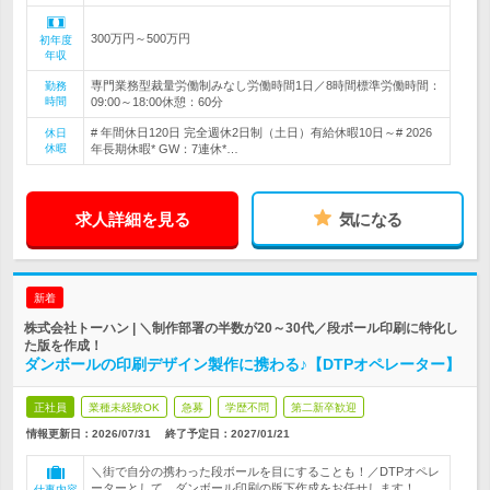
300万円～500万円
初年度
年収
専門業務型裁量労働制みなし労働時間1日／8時間標準労働時間：
勤務
時間
09:00～18:00休憩：60分
# 年間休日120日 完全週休2日制（土日）有給休暇10日～# 2026
休日
休暇
年長期休暇* GW：7連休*…
求人詳細を見る
気になる
新着
株式会社トーハン | ＼制作部署の半数が20～30代／段ボール印刷に特化し
た版を作成！
ダンボールの印刷デザイン製作に携わる♪【DTPオペレーター】
正社員
業種未経験OK
急募
学歴不問
第二新卒歓迎
情報更新日：2026/07/31
終了予定日：
2027/01/21
＼街で自分の携わった段ボールを目にすることも！／DTPオペレ
ーターとして、ダンボール印刷の版下作成をお任せします！
仕事内容