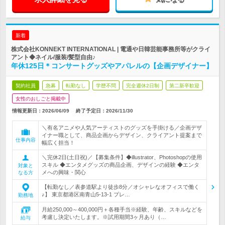
新着
株式会社KONNEKT INTERNATIONAL | 電通や日韓芸能事務所等がクライ
アント◆ネイル/服装/髪型自由♪
年休125日＊コンサートグッズやアパレルの【企画デザイナー】
契約社員
急募
転勤なし
学歴不問
完全週休2日制
第二新卒歓迎
女性のおしごと掲載中
情報更新日：2026/06/09
終了予定日：
2026/11/30
＼有名アニメや人気アーティストのグッズを手掛ける／企画デザ
イナー職として、商品企画からデザイン、クライアント提案まで
仕事内容
幅広く担当！
＼完休2日(土日祝)／【募集条件】◆illustrator、Photoshopの使用
スキル ◆エンタメグッズの商品企画、デザインの経験 ◆エンタ
対象と
メへの興味・関心
なる方
【転勤なし／表参道駅より徒歩8分／オシャレなオフィスで働く
♪】 東京都港区南青山5-13-1 プレ…
勤務地
月給250,000～400,000円＋各種手当※経験、年齢、スキルなどを
考慮し決定いたします。※試用期間3ヶ月あり（…
給与