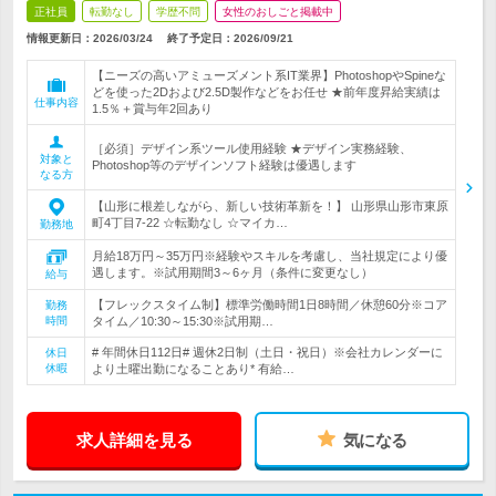
正社員
転勤なし
学歴不問
女性のおしごと掲載中
情報更新日：2026/03/24
終了予定日：
2026/09/21
【ニーズの高いアミューズメント系IT業界】PhotoshopやSpineな
どを使った2Dおよび2.5D製作などをお任せ ★前年度昇給実績は
仕事内容
1.5％＋賞与年2回あり
［必須］デザイン系ツール使用経験 ★デザイン実務経験、
対象と
Photoshop等のデザインソフト経験は優遇します
なる方
【山形に根差しながら、新しい技術革新を！】 山形県山形市東原
町4丁目7-22 ☆転勤なし ☆マイカ…
勤務地
月給18万円～35万円※経験やスキルを考慮し、当社規定により優
遇します。※試用期間3～6ヶ月（条件に変更なし）
給与
【フレックスタイム制】標準労働時間1日8時間／休憩60分※コア
勤務
時間
タイム／10:30～15:30※試用期…
# 年間休日112日# 週休2日制（土日・祝日）※会社カレンダーに
休日
休暇
より土曜出勤になることあり* 有給…
求人詳細を見る
気になる