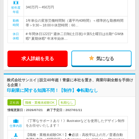
340万円～450万円
初年度
年収
1年単位の変形労働時間制（週平均40時間）＜標準的な勤務時間
勤務
時間
帯＞9:30～18:00※休憩時間：60…
# 年間休日122日* 週休二日制(土日祝)※第5土曜日は出勤* GW休
休日
休暇
暇* 夏期休暇* 年末年始休…
求人詳細を見る
気になる
株式会社サンエイ | 設立40年超！青森に本社を置き、商業印刷全般を手掛け
る企業！
印刷業に関する知識不問！【制作】◆転勤なし
正社員
職種・業種未経験OK
転勤なし
情報更新日：2026/07/21
終了予定日：
2027/01/11
《丁寧なサポートあり！》illustratorなどを使用したデザイン制作
をお任せいたします！
仕事内容
【職種・業種未経験OK！】◆必須：高校卒以上の方／普通自動