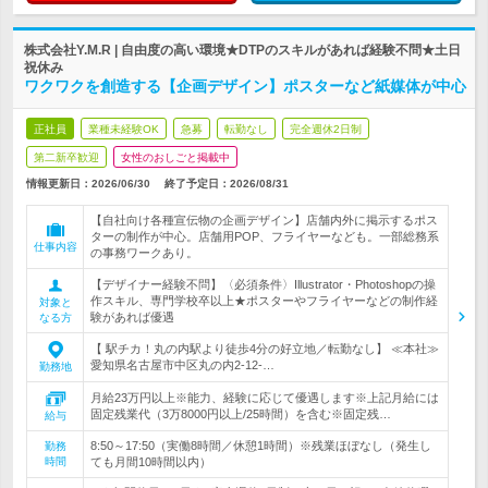
株式会社Y.M.R | 自由度の高い環境★DTPのスキルがあれば経験不問★土日
祝休み
ワクワクを創造する【企画デザイン】ポスターなど紙媒体が中心
正社員
業種未経験OK
急募
転勤なし
完全週休2日制
第二新卒歓迎
女性のおしごと掲載中
情報更新日：2026/06/30
終了予定日：
2026/08/31
【自社向け各種宣伝物の企画デザイン】店舗内外に掲示するポス
ターの制作が中心。店舗用POP、フライヤーなども。一部総務系
仕事内容
の事務ワークあり。
【デザイナー経験不問】〈必須条件〉Illustrator・Photoshopの操
作スキル、専門学校卒以上★ポスターやフライヤーなどの制作経
対象と
験があれば優遇
なる方
【 駅チカ！丸の内駅より徒歩4分の好立地／転勤なし】 ≪本社≫
愛知県名古屋市中区丸の内2-12-…
勤務地
月給23万円以上※能力、経験に応じて優遇します※上記月給には
固定残業代（3万8000円以上/25時間）を含む※固定残…
給与
8:50～17:50（実働8時間／休憩1時間）※残業ほぼなし（発生し
勤務
時間
ても月間10時間以内）