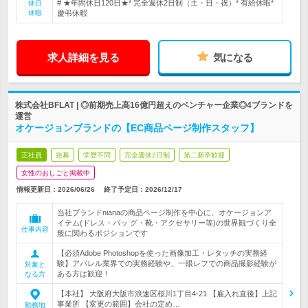
# ★年間休日120日★* 完全週休2日制（土・日・祝）* 有給休暇*
休日
休暇
慶弔休暇
求人詳細を見る
気になる
株式会社BFLAT | ◎前期売上高16億円超えのベンチャー企業◎4ブランドを
運営
オケージョンブランドの【EC商品ページ制作スタッフ】
正社員
急募
学歴不問
完全週休2日制
第二新卒歓迎
女性のおしごと掲載中
情報更新日：2026/06/26
終了予定日：
2026/12/17
当社ブランドnianaの商品ページ制作を中心に、オケージョンア
イテム(ドレス・バッ グ・靴・アクセサリー等)の世界観づくり全
仕事内容
般に関わるポジションです
【必須Adobe Photoshopを使った画像加工・レタッチの実務経
験】アパレル業界での実務経験や、一眼レフでの商品撮影経験が
対象と
ある方は歓迎！
なる方
【本社】 大阪府大阪市浪速区桜川1丁目4-21 【雇入れ直後】上記
事業所 【変更の範囲】会社の定め…
勤務地