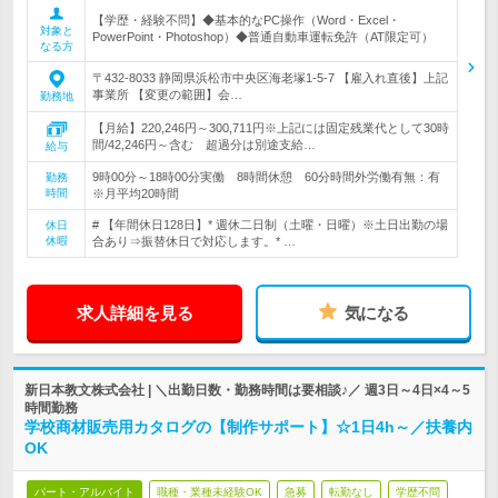
【学歴・経験不問】◆基本的なPC操作（Word・Excel・
対象と
PowerPoint・Photoshop）◆普通自動車運転免許（AT限定可）
なる方
〒432-8033 静岡県浜松市中央区海老塚1-5-7 【雇入れ直後】上記
事業所 【変更の範囲】会…
勤務地
【月給】220,246円～300,711円※上記には固定残業代として30時
間/42,246円～含む 超過分は別途支給…
給与
9時00分～18時00分実働 8時間休憩 60分時間外労働有無：有
勤務
時間
※月平均20時間
# 【年間休日128日】* 週休二日制（土曜・日曜）※土日出勤の場
休日
休暇
合あり⇒振替休日で対応します。* …
求人詳細を見る
気になる
新日本教文株式会社 | ＼出勤日数・勤務時間は要相談♪／ 週3日～4日×4～5
時間勤務
学校商材販売用カタログの【制作サポート】☆1日4h～／扶養内
OK
パート・アルバイト
職種・業種未経験OK
急募
転勤なし
学歴不問