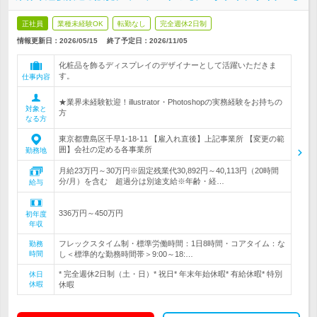
正社員
業種未経験OK
転勤なし
完全週休2日制
情報更新日：2026/05/15
終了予定日：
2026/11/05
化粧品を飾るディスプレイのデザイナーとして活躍いただきま
す。
仕事内容
★業界未経験歓迎！illustrator・Photoshopの実務経験をお持ちの
対象と
方
なる方
東京都豊島区千早1-18-11 【雇入れ直後】上記事業所 【変更の範
囲】会社の定める各事業所
勤務地
月給23万円～30万円※固定残業代30,892円～40,113円（20時間
分/月）を含む 超過分は別途支給※年齢・経…
給与
336万円～450万円
初年度
年収
フレックスタイム制・標準労働時間：1日8時間・コアタイム：な
勤務
時間
し＜標準的な勤務時間帯＞9:00～18:…
* 完全週休2日制（土・日）* 祝日* 年末年始休暇* 有給休暇* 特別
休日
休暇
休暇