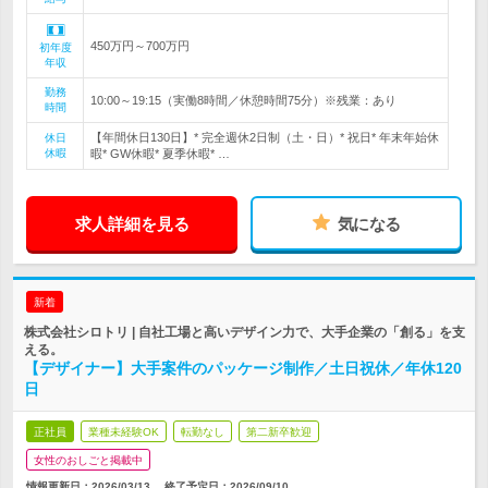
450万円～700万円
初年度
年収
勤務
10:00～19:15（実働8時間／休憩時間75分）※残業：あり
時間
【年間休日130日】* 完全週休2日制（土・日）* 祝日* 年末年始休
休日
休暇
暇* GW休暇* 夏季休暇* …
求人詳細を見る
気になる
新着
株式会社シロトリ | 自社工場と高いデザイン力で、大手企業の「創る」を支
える。
【デザイナー】大手案件のパッケージ制作／土日祝休／年休120
日
正社員
業種未経験OK
転勤なし
第二新卒歓迎
女性のおしごと掲載中
情報更新日：2026/03/13
終了予定日：
2026/09/10