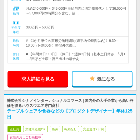
月給240,000円～345,000円※給与内に固定残業代として36,000円
～57,000円/20時間分を含む。超…
給与
380万円～500万円
初年度
年収
# 《1か月単位の変形労働時間制(週平均40時間以内)》9:30～
勤務
時間
18:30（休憩60分）時間外労働…
# 【年間休日110日】《休日》* 週休2日制（基本土日休み）└月1
休日
休暇
～2回ほど土曜・祝日出社の場合あ…
求人詳細を見る
気になる
株式会社シナノインターナショナルコマース | 国内外の大手企業から高い評
価を得るハウスウエア専門商社
テーブルウェアや食器などの【プロダクトデザイナー】年休125
日
正社員
業種未経験OK
急募
転勤なし
完全週休2日制
女性のおしごと掲載中