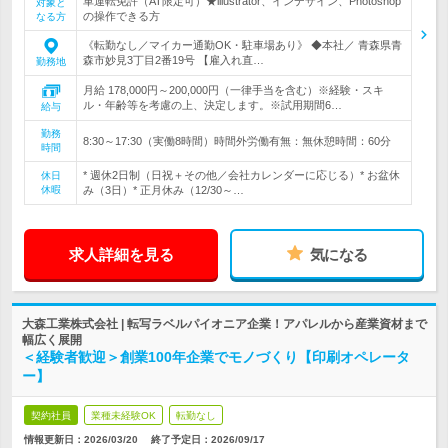
車運転免許（AT限定可）★illustrator、インデザイン、Photoshop
対象と
の操作できる方
なる方
《転勤なし／マイカー通勤OK・駐車場あり》 ◆本社／ 青森県青
森市妙見3丁目2番19号 【雇入れ直…
勤務地
月給 178,000円～200,000円（一律手当を含む）※経験・スキ
ル・年齢等を考慮の上、決定します。※試用期間6…
給与
勤務
8:30～17:30（実働8時間）時間外労働有無：無休憩時間：60分
時間
* 週休2日制（日祝＋その他／会社カレンダーに応じる）* お盆休
休日
休暇
み（3日）* 正月休み（12/30～…
求人詳細を見る
気になる
大森工業株式会社 | 転写ラベルパイオニア企業！アパレルから産業資材まで
幅広く展開
＜経験者歓迎＞創業100年企業でモノづくり【印刷オペレータ
ー】
契約社員
業種未経験OK
転勤なし
情報更新日：2026/03/20
終了予定日：
2026/09/17