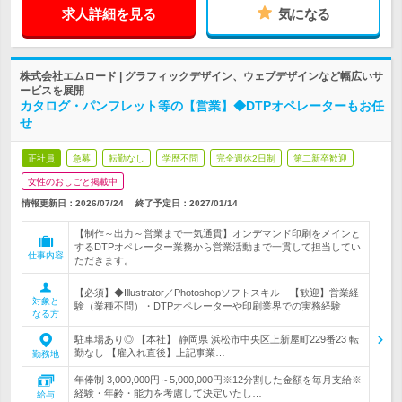
求人詳細を見る
気になる
株式会社エムロード | グラフィックデザイン、ウェブデザインなど幅広いサ
ービスを展開
カタログ・パンフレット等の【営業】◆DTPオペレーターもお任
せ
正社員
急募
転勤なし
学歴不問
完全週休2日制
第二新卒歓迎
女性のおしごと掲載中
情報更新日：2026/07/24
終了予定日：
2027/01/14
【制作～出力～営業まで一気通貫】オンデマンド印刷をメインと
するDTPオペレーター業務から営業活動まで一貫して担当してい
仕事内容
ただきます。
【必須】◆Illustrator／Photoshopソフトスキル 【歓迎】営業経
対象と
験（業種不問）・DTPオペレーターや印刷業界での実務経験
なる方
駐車場あり◎ 【本社】 静岡県 浜松市中央区上新屋町229番23 転
勤なし 【雇入れ直後】上記事業…
勤務地
年俸制 3,000,000円～5,000,000円※12分割した金額を毎月支給※
経験・年齢・能力を考慮して決定いたし…
給与