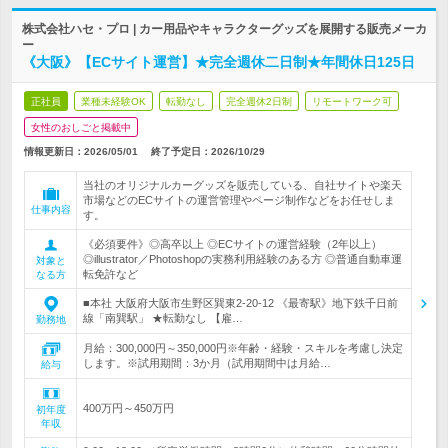
株式会社ハセ・プロ | カー用品やキャラクターグッズを展開する販売メーカ
ー
《大阪》【ECサイト運営】★完全週休二日制★年間休日125日
正社員
業種未経験OK
転勤なし
完全週休2日制
リモートワーク可
女性のおしごと掲載中
情報更新日：2026/05/01
終了予定日：
2026/10/29
当社のオリジナルカーグッズを販売している、自社サイトや楽天
市場などのECサイトの運営管理やページ制作などをお任せしま
仕事内容
す。
《必須要件》◎高卒以上 ◎ECサイトの運営経験（2年以上）
◎illustrator／Photoshopの実務利用経験のある方 ◎普通自動車運
対象と
転免許など
なる方
■本社 大阪府大阪市生野区巽東2-20-12 《最寄駅》地下鉄千日前
線「南巽駅」 ★転勤なし 【雇…
勤務地
月給：300,000円～350,000円※年齢・経験・スキルを考慮し決定
します。※試用期間：3か月（試用期間中は月給…
給与
400万円～450万円
初年度
年収