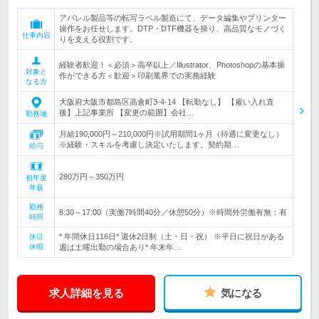
アパレル製品等の転写ラベル製造にて、データ編集やプリンター
操作をお任せします。DTP・DTF機器を操り、高品質なモノづく
仕事内容
りを支える役割です。
経験者歓迎！＜必須＞高卒以上／Illustrator、Photoshopの基本操
対象と
作ができる方＜歓迎＞印刷業界での実務経験
なる方
大阪府大阪市都島区高倉町3-4-14 【転勤なし】 【雇い入れ直
後】上記事業所 【変更の範囲】会社…
勤務地
月給190,000円～210,000円※試用期間1ヶ月（待遇に変更なし）
※経験・スキルを考慮し決定いたします。契約期…
給与
280万円～350万円
初年度
年収
勤務
8:30～17:00（実働7時間40分／休憩50分）※時間外労働有無：有
時間
* 年間休日116日* 週休2日制（土・日・祝） ※平日に祝日がある
休日
休暇
週は土曜出勤の場合あり* 年末年…
求人詳細を見る
気になる