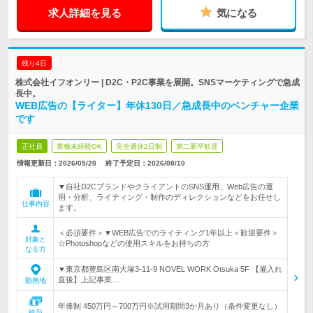
求人詳細を見る
気になる
残り4日
株式会社イフオンリー | D2C・P2C事業を展開。SNSマーケティングで急成
長中。
WEB広告の【ライター】年休130日／急成長中のベンチャー企業
です
正社員
業種未経験OK
完全週休2日制
第二新卒歓迎
情報更新日：2026/05/20
終了予定日：
2026/08/10
▼自社D2CブランドやクライアントのSNS運用、Web広告の運
用・分析、ライティング・制作のディレクションなどをお任せし
仕事内容
ます。
＜必須要件＞▼WEB広告でのライティング1年以上＜歓迎要件＞
対象と
☆Photoshopなどの使用スキルをお持ちの方
なる方
▼東京都豊島区南大塚3-11-9 NOVEL WORK Otsuka 5F 【雇入れ
直後】上記事業…
勤務地
年俸制 450万円～700万円※試用期間3か月あり（条件変更なし）
給与