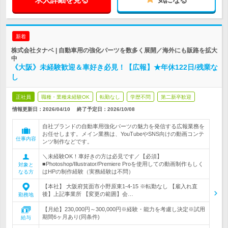
新着
株式会社タナベ | 自動車用の強化パーツを数多く展開／海外にも販路を拡大
中
《大阪》未経験歓迎＆車好き必見！【広報】★年休122日/残業な
し
正社員
職種・業種未経験OK
転勤なし
学歴不問
第二新卒歓迎
情報更新日：2026/04/10
終了予定日：
2026/10/08
自社ブランドの自動車用強化パーツの魅力を発信する広報業務を
お任せします。メイン業務は、YouTubeやSNS向けの動画コンテ
仕事内容
ンツ制作などです。
＼未経験OK！車好きの方は必見です／【必須】
■Photoshop/Illustrator/Premiere Proを使用しての動画制作もしく
対象と
はHPの制作経験（実務経験は不問）
なる方
【本社】 大阪府箕面市小野原東1-4-15 ※転勤なし 【雇入れ直
後】上記事業所 【変更の範囲】会…
勤務地
【月給】230,000円～300,000円※経験・能力を考慮し決定※試用
期間6ヶ月あり(同条件)
給与