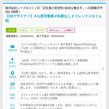
株式会社シーズネスト | ◎「正社員の安定性×自由な働き方」へ◎残業月平
均0.3時間！
【3Dデザイナー】＃山形市勤務＃転勤なし＃フレックスタイム
制
正社員
転勤なし
学歴不問
女性のおしごと掲載中
情報更新日：2026/03/24
終了予定日：
2026/09/21
【ニーズの高いアミューズメント系IT業界】MayaやPhotohopな
どを使った3D製作などをお任せ ★前年度昇給実績は1.5％＋賞与
仕事内容
年2回あり
［必須］デザイン系ツール使用経験 ★デザイン実務経験、
対象と
Photoshop等のデザインソフト経験は優遇します
なる方
【山形に根差しながら、新しい技術革新を！】 山形県山形市東原
町4丁目7-22 ☆転勤なし ☆マイカ…
勤務地
月給18万円～35万円※経験やスキルを考慮し、当社規定により優
遇します。※試用期間3～6ヶ月（条件に変更なし）
給与
【フレックスタイム制】標準労働時間1日8時間／休憩60分※コア
勤務
時間
タイム／10:30～15:30※試用期…
# 年間休日112日# 週休2日制（土日・祝日）※会社カレンダーに
休日
休暇
より土曜出勤になることあり* 有給…