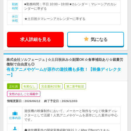
■勤務時間：平日 10:00～19:00 ■カレンダー：マレーシアのカレ
勤務
時間
ンダーに準ずる
休日
★土日祝※マレーシアカレンダーに準ずる
休暇
求人詳細を見る
気になる
株式会社ソルフェージュ | ☆土日祝休み☆副業OK☆食事補助あり☆裁量労
働制で自由度も◎
有名アニメやゲームが原作の遊技機も多数！【映像ディレクタ
ー】
正社員
転勤なし
完全週休2日制
第二新卒歓迎
女性のおしごと掲載中
情報更新日：2026/06/12
終了予定日：
2026/12/03
遊技機の映像制作において、メーカーと制作をつなぐ映像ディレ
クターとして活躍！人気アニメやゲームを原作にした案件が中心
仕事内容
です。
◆遊技機案件の開発実務経験3年以上／After Effectのスキル