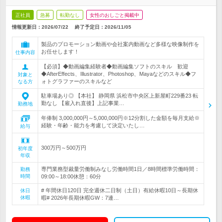
正社員
急募
転勤なし
女性のおしごと掲載中
情報更新日：2026/07/22
終了予定日：
2026/11/05
製品のプロモーション動画や会社案内動画など多様な映像制作を
お任せします！
仕事内容
【必須】◆動画編集経験者◆動画編集ソフトのスキル 歓迎
◆AfterEffects、Illustrator、Photoshop、Mayaなどのスキル◆フ
対象と
ォトグラファーのスキルなど
なる方
駐車場あり◎ 【本社】 静岡県 浜松市中央区上新屋町229番23 転
勤なし 【雇入れ直後】上記事業…
勤務地
年俸制 3,000,000円～5,000,000円※12分割した金額を毎月支給※
経験・年齢・能力を考慮して決定いたし…
給与
300万円～500万円
初年度
年収
専門業務型裁量労働制みなし労働時間1日／8時間標準労働時間：
勤務
時間
09:00～18:00休憩：60分
# 年間休日120日 完全週休二日制（土日）有給休暇10日～長期休
休日
休暇
暇# 2026年長期休暇GW：7連…