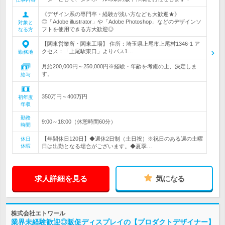
《デザイン系の専門卒・経験が浅い方なども大歓迎★》
◎「Adobe illustrator」や「Adobe Photoshop」などのデザインソ
対象と
フトを使用できる方大歓迎◎
なる方
【関東営業所・関東工場】 住所：埼玉県上尾市上尾村1346-1 ア
クセス：「上尾駅東口」よりバス1…
勤務地
月給200,000円～250,000円※経験・年齢を考慮の上、決定しま
す。
給与
350万円～400万円
初年度
年収
勤務
9:00～18:00（休憩時間60分）
時間
【年間休日120日】◆週休2日制（土日祝）※祝日のある週の土曜
休日
休暇
日は出勤となる場合がございます。◆夏季…
求人詳細を見る
気になる
株式会社エトワール
業界未経験歓迎◎販促ディスプレイの【プロダクトデザイナー】