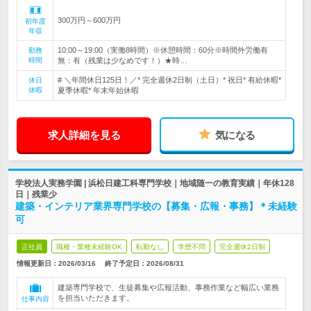
300万円～600万円
初年度
年収
10:00～19:00（実働8時間）※休憩時間：60分※時間外労働有
勤務
時間
無：有（残業は少なめです！）★時…
# ＼年間休日125日！／* 完全週休2日制（土日）* 祝日* 有給休暇*
休日
休暇
夏季休暇* 年末年始休暇
求人詳細を見る
気になる
学校法人実務学園 | 浜松日建工科専門学校｜地域随一の教育実績｜年休128
日｜残業少
建築・インテリア業界専門学校の【募集・広報・事務】＊未経験
可
正社員
職種・業種未経験OK
転勤なし
学歴不問
完全週休2日制
情報更新日：2026/03/16
終了予定日：
2026/08/31
建築専門学校で、生徒募集や広報活動、事務作業など幅広い業務
を担当いただきます。
仕事内容