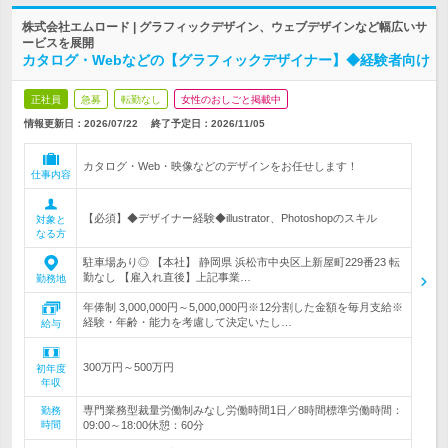
株式会社エムロード | グラフィックデザイン、ウェブデザインなど幅広いサ
ービスを展開
カタログ・Webなどの【グラフィックデザイナー】◆経験者向け
正社員
急募
転勤なし
女性のおしごと掲載中
情報更新日：2026/07/22
終了予定日：
2026/11/05
カタログ・Web・映像などのデザインをお任せします！
仕事内容
【必須】◆デザイナー経験◆illustrator、Photoshopのスキル
対象と
なる方
駐車場あり◎ 【本社】 静岡県 浜松市中央区上新屋町229番23 転
勤なし 【雇入れ直後】上記事業…
勤務地
年俸制 3,000,000円～5,000,000円※12分割した金額を毎月支給※
経験・年齢・能力を考慮して決定いたし…
給与
300万円～500万円
初年度
年収
専門業務型裁量労働制みなし労働時間1日／8時間標準労働時間：
勤務
時間
09:00～18:00休憩：60分