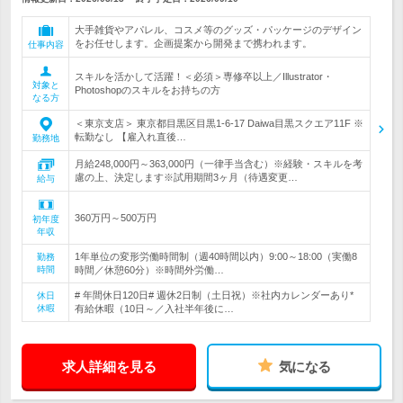
大手雑貨やアパレル、コスメ等のグッズ・パッケージのデザイン
をお任せします。企画提案から開発まで携われます。
仕事内容
スキルを活かして活躍！＜必須＞専修卒以上／Illustrator・
対象と
Photoshopのスキルをお持ちの方
なる方
＜東京支店＞ 東京都目黒区目黒1-6-17 Daiwa目黒スクエア11F ※
転勤なし 【雇入れ直後…
勤務地
月給248,000円～363,000円（一律手当含む）※経験・スキルを考
慮の上、決定します※試用期間3ヶ月（待遇変更…
給与
360万円～500万円
初年度
年収
1年単位の変形労働時間制（週40時間以内）9:00～18:00（実働8
勤務
時間
時間／休憩60分）※時間外労働…
# 年間休日120日# 週休2日制（土日祝）※社内カレンダーあり*
休日
休暇
有給休暇（10日～／入社半年後に…
求人詳細を見る
気になる