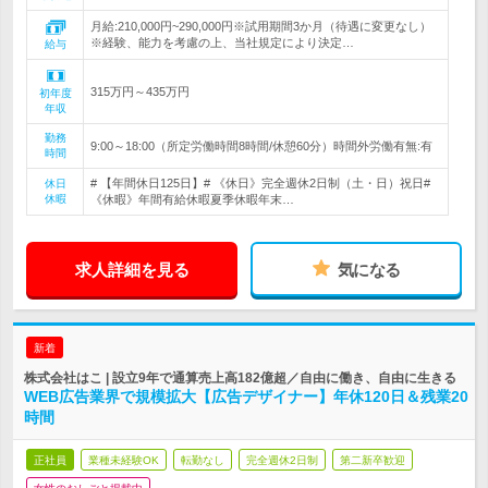
月給:210,000円~290,000円※試用期間3か月（待遇に変更なし）
※経験、能力を考慮の上、当社規定により決定…
給与
315万円～435万円
初年度
年収
勤務
9:00～18:00（所定労働時間8時間/休憩60分）時間外労働有無:有
時間
# 【年間休日125日】# 《休日》完全週休2日制（土・日）祝日#
休日
休暇
《休暇》年間有給休暇夏季休暇年末…
求人詳細を見る
気になる
新着
株式会社はこ | 設立9年で通算売上高182億超／自由に働き、自由に生きる
WEB広告業界で規模拡大【広告デザイナー】年休120日＆残業20
時間
正社員
業種未経験OK
転勤なし
完全週休2日制
第二新卒歓迎