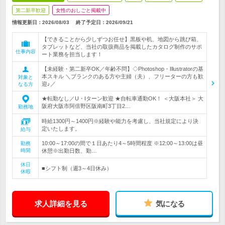
第二新卒歓迎
女性のおしごと掲載中
情報更新日：2026/08/03
終了予定日：
2026/09/21
【できることから少しずつお任せ】黒板や机、地図から跳び箱、
タブレットなど、当社の取扱商品を掲載したカタログ制作のサポ
仕事内容
ート業務を担当します！
【未経験・第二新卒OK／年齢不問】◇Photoshop・Illustratorの基
本スキル ＼ブランクのある方や主婦（夫）、フリーターの方も歓
対象と
迎♪／
なる方
★転勤なし／U・Iターン歓迎 ★自転車通勤OK！ ＜大阪本社＞ 大
阪府大阪市阿倍野区阪南町3丁目2…
勤務地
時給1300円～1400円※経験や能力を考慮し、当社規定により決
定いたします。
給与
10:00～17:00の間で１日あたり4～5時間程度 ※12:00～13:00は昼
勤務
時間
休憩※出勤日数、勤…
休日
■シフト制（週3～4日休み）
休暇
求人詳細を見る
気になる