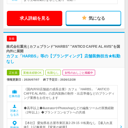
求人詳細を見る
気になる
新着
株式会社重光 | カフェブランド"HARBS" "ANTICO CAFFE AL AVIS"を国
内外に展開
カフェ「HARBS」等の【ブランディング】店舗装飾担当★転勤
なし
正社員
業種未経験OK
転勤なし
女性のおしごと掲載中
情報更新日：2026/07/07
終了予定日：
2026/12/28
《国内外50店舗超の成長企業》カフェ「HARBS」「ANTICO
CAFFE AL AVIS」の店内装飾の制作・出店準備などのブランディ
仕事内容
ング業務をお任せします
◆高卒以上◆illustratorやPhotoshopなどの編集ツールの実務経験
対象と
（2年以上）◆ブランドコンセプトへの共感
なる方
【本社】 愛知県名古屋市東区泉2-29-15 ※転勤なし 【雇入れ直
後】上記事業所 【変更の範囲】…
勤務地