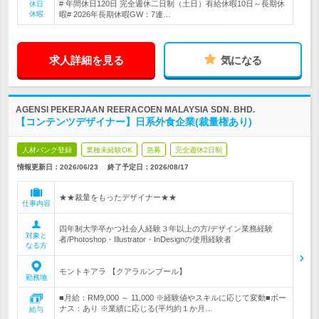
# 年間休日120日 完全週休二日制（土日）有給休暇10日～長期休
休日
休暇
暇# 2026年長期休暇GW：7連…
求人詳細を見る
気になる
AGENSI PEKERJAAN REERACOEN MALAYSIA SDN. BHD.
【コンテンツデザイナー】日系外食企業(裁量権あり)
人材バンク登録
業種未経験OK
急募
完全週休2日制
情報更新日：2026/06/23
終了予定日：
2026/08/17
★★裁量をもったデザイナー★★
仕事内容
四年制大学卒かつ社会人経験３年以上の方/デザイン業務経験
対象と
者/Photoshop・Illustrator・InDesignの使用経験者
なる方
モントキアラ 【クアラルンプール】
勤務地
■月給：RM9,000 ～ 11,000 ※経験値やスキルに応じて変動■ボー
ナス：あり ※業績に応じる(平均約１か月…
給与