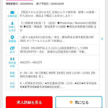
情報更新日：2026/05/01
終了予定日：
2026/10/29
【英語スキルを活かせる】企画からラフ画作成、顧客への提案・
打ち合わせ、納品まで幅広くお任せします！
仕事内容
【ご経験者大歓迎！】《必須》◆Photoshop／Illustratorの使用経
験 ◆雑貨・陶磁器・類似業界での経験 ◆商品企画業務の経験 ほ
対象と
か
なる方
＼駅チカ徒歩5分の好立地／ 本社：愛知県名古屋市東区徳川町
2601 サンワールドビル1F ※転勤は…
勤務地
【月給】245,000円以上※上記には固定残業代として20時
間/30,000円分～含む 超過分は別途支給※経験・年齢…
給与
400万円～450万円
初年度
年収
9：00～18：00【実働】8時間【休憩】60分 (12:00～13:00)【時
勤務
時間
間外労働有無】有 (…
# ＼年間休日125日／■完全週休2日制（土日）■祝日■年末年始休
休日
休暇
暇■夏季休暇■慶弔休暇■有給休暇：…
求人詳細を見る
気になる