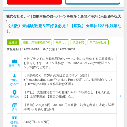
株式会社タナベ | 自動車用の強化パーツを数多く展開／海外にも販路を拡大
中
《大阪》未経験歓迎＆車好き必見！【広報】★年休122日/残業な
し
正社員
職種・業種未経験OK
転勤なし
学歴不問
第二新卒歓迎
情報更新日：2026/04/10
終了予定日：
2026/10/08
自社ブランドの自動車用強化パーツの魅力を発信する広報業務を
お任せします。メイン業務は、YouTubeやSNS向けの動画コンテ
仕事内容
ンツ制作などです。
＼未経験OK！車好きの方は必見です／【必須】
■Photoshop/Illustrator/Premiere Proを使用しての動画制作もしく
対象と
はHPの制作経験（実務経験は不問）
なる方
【本社】 大阪府箕面市小野原東1-4-15 ※転勤なし 【雇入れ直
後】上記事業所 【変更の範囲】会…
勤務地
【月給】230,000円～300,000円※経験・能力を考慮し決定※試用
期間6ヶ月あり(同条件)
給与
340万円～450万円
初年度
年収