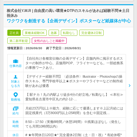
株式会社Y.M.R | 自由度の高い環境★DTPのスキルがあれば経験不問★土日
祝休み
ワクワクを創造する【企画デザイン】ポスターなど紙媒体が中心
正社員
業種未経験OK
急募
転勤なし
完全週休2日制
第二新卒歓迎
女性のおしごと掲載中
情報更新日：2026/06/30
終了予定日：
2026/08/31
【自社向け各種宣伝物の企画デザイン】店舗内外に掲示するポス
ターの制作が中心。店舗用POP、フライヤーなども。一部総務系
仕事内容
の事務ワークあり。
【デザイナー経験不問】〈必須条件〉Illustrator・Photoshopの操
作スキル、専門学校卒以上★ポスターやフライヤーなどの制作経
対象と
験があれば優遇
なる方
【 駅チカ！丸の内駅より徒歩4分の好立地／転勤なし】 ≪本社≫
愛知県名古屋市中区丸の内2-12-…
勤務地
月給23万円以上※能力、経験に応じて優遇します※上記月給には
固定残業代（3万8000円以上/25時間）を含む※固定残…
給与
8:50～17:50（実働8時間／休憩1時間）※残業ほぼなし（発生し
勤務
時間
ても月間10時間以内）
# ★年間休日120日★* 完全週休2日制（土・日・祝）* 有給休暇*
休日