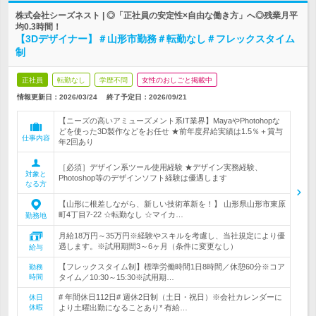
株式会社シーズネスト | ◎「正社員の安定性×自由な働き方」へ◎残業月平
均0.3時間！
【3Dデザイナー】＃山形市勤務＃転勤なし＃フレックスタイム
制
正社員
転勤なし
学歴不問
女性のおしごと掲載中
情報更新日：2026/03/24
終了予定日：
2026/09/21
【ニーズの高いアミューズメント系IT業界】MayaやPhotohopな
どを使った3D製作などをお任せ ★前年度昇給実績は1.5％＋賞与
仕事内容
年2回あり
［必須］デザイン系ツール使用経験 ★デザイン実務経験、
対象と
Photoshop等のデザインソフト経験は優遇します
なる方
【山形に根差しながら、新しい技術革新を！】 山形県山形市東原
町4丁目7-22 ☆転勤なし ☆マイカ…
勤務地
月給18万円～35万円※経験やスキルを考慮し、当社規定により優
遇します。※試用期間3～6ヶ月（条件に変更なし）
給与
【フレックスタイム制】標準労働時間1日8時間／休憩60分※コア
勤務
時間
タイム／10:30～15:30※試用期…
# 年間休日112日# 週休2日制（土日・祝日）※会社カレンダーに
休日
休暇
より土曜出勤になることあり* 有給…