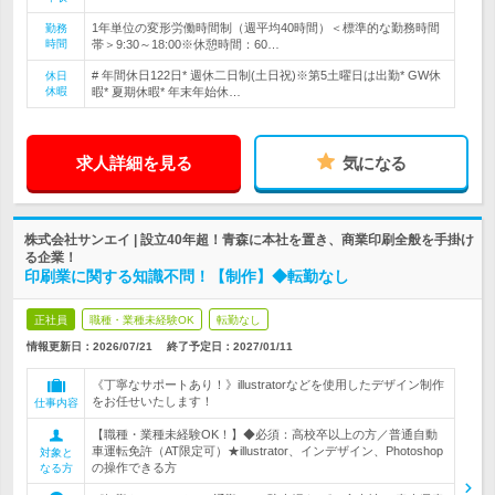
1年単位の変形労働時間制（週平均40時間）＜標準的な勤務時間
勤務
時間
帯＞9:30～18:00※休憩時間：60…
# 年間休日122日* 週休二日制(土日祝)※第5土曜日は出勤* GW休
休日
休暇
暇* 夏期休暇* 年末年始休…
求人詳細を見る
気になる
株式会社サンエイ | 設立40年超！青森に本社を置き、商業印刷全般を手掛け
る企業！
印刷業に関する知識不問！【制作】◆転勤なし
正社員
職種・業種未経験OK
転勤なし
情報更新日：2026/07/21
終了予定日：
2027/01/11
《丁寧なサポートあり！》illustratorなどを使用したデザイン制作
をお任せいたします！
仕事内容
【職種・業種未経験OK！】◆必須：高校卒以上の方／普通自動
車運転免許（AT限定可）★illustrator、インデザイン、Photoshop
対象と
の操作できる方
なる方