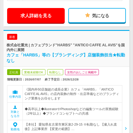
求人詳細を見る
気になる
新着
株式会社重光 | カフェブランド"HARBS" "ANTICO CAFFE AL AVIS"を国
内外に展開
カフェ「HARBS」等の【ブランディング】店舗装飾担当★転勤
なし
正社員
業種未経験OK
転勤なし
女性のおしごと掲載中
情報更新日：2026/07/07
終了予定日：
2026/12/28
《国内外50店舗超の成長企業》カフェ「HARBS」「ANTICO
CAFFE AL AVIS」の店内装飾の制作・出店準備などのブランディ
仕事内容
ング業務をお任せします
◆高卒以上◆illustratorやPhotoshopなどの編集ツールの実務経験
対象と
（2年以上）◆ブランドコンセプトへの共感
なる方
【本社】 愛知県名古屋市東区泉2-29-15 ※転勤なし 【雇入れ直
後】上記事業所 【変更の範囲】…
勤務地