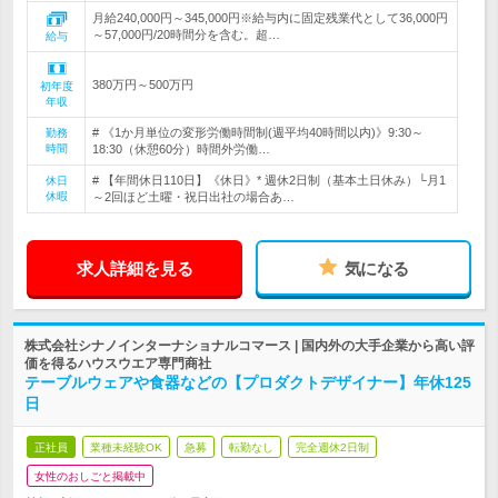
月給240,000円～345,000円※給与内に固定残業代として36,000円
～57,000円/20時間分を含む。超…
給与
380万円～500万円
初年度
年収
# 《1か月単位の変形労働時間制(週平均40時間以内)》9:30～
勤務
時間
18:30（休憩60分）時間外労働…
# 【年間休日110日】《休日》* 週休2日制（基本土日休み）└月1
休日
休暇
～2回ほど土曜・祝日出社の場合あ…
求人詳細を見る
気になる
株式会社シナノインターナショナルコマース | 国内外の大手企業から高い評
価を得るハウスウエア専門商社
テーブルウェアや食器などの【プロダクトデザイナー】年休125
日
正社員
業種未経験OK
急募
転勤なし
完全週休2日制
女性のおしごと掲載中