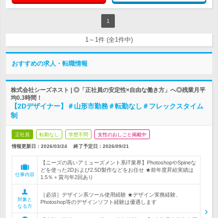
1
1～1件 (全1件中)
おすすめの求人・転職情報
株式会社シーズネスト | ◎「正社員の安定性×自由な働き方」へ◎残業月平
均0.3時間！
【2Dデザイナー】＃山形市勤務＃転勤なし＃フレックスタイム
制
正社員
転勤なし
学歴不問
女性のおしごと掲載中
情報更新日：2026/03/24
終了予定日：
2026/09/21
【ニーズの高いアミューズメント系IT業界】PhotoshopやSpineな
どを使った2Dおよび2.5D製作などをお任せ ★前年度昇給実績は
仕事内容
1.5％＋賞与年2回あり
［必須］デザイン系ツール使用経験 ★デザイン実務経験、
対象と
Photoshop等のデザインソフト経験は優遇します
なる方