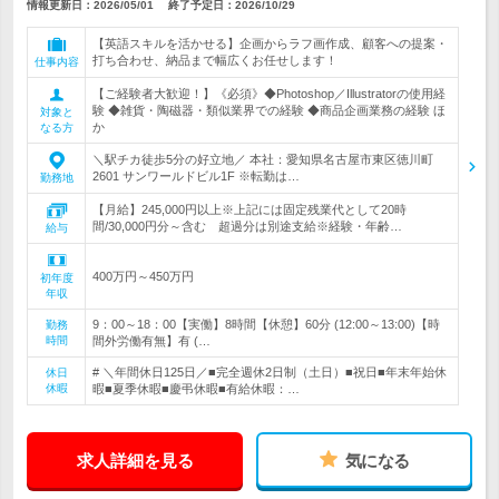
情報更新日：2026/05/01
終了予定日：
2026/10/29
【英語スキルを活かせる】企画からラフ画作成、顧客への提案・
打ち合わせ、納品まで幅広くお任せします！
仕事内容
【ご経験者大歓迎！】《必須》◆Photoshop／Illustratorの使用経
験 ◆雑貨・陶磁器・類似業界での経験 ◆商品企画業務の経験 ほ
対象と
か
なる方
＼駅チカ徒歩5分の好立地／ 本社：愛知県名古屋市東区徳川町
2601 サンワールドビル1F ※転勤は…
勤務地
【月給】245,000円以上※上記には固定残業代として20時
間/30,000円分～含む 超過分は別途支給※経験・年齢…
給与
400万円～450万円
初年度
年収
9：00～18：00【実働】8時間【休憩】60分 (12:00～13:00)【時
勤務
時間
間外労働有無】有 (…
# ＼年間休日125日／■完全週休2日制（土日）■祝日■年末年始休
休日
休暇
暇■夏季休暇■慶弔休暇■有給休暇：…
求人詳細を見る
気になる