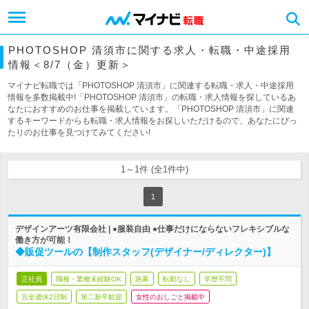
PHOTOSHOP 清須市に関する求人・転職・中途採用
情報＜8/7（金）更新＞
マイナビ転職では「PHOTOSHOP 清須市」に関連する転職・求人・中途採用
情報を多数掲載中!「PHOTOSHOP 清須市」の転職・求人情報を探しているあ
なたにおすすめのお仕事を掲載しています。「PHOTOSHOP 清須市」に関連
するキーワードからも転職・求人情報をお探しいただけるので、あなたにぴっ
たりのお仕事を見つけてみてください!
1～1件 (全1件中)
1
デザインアーツ有限会社 | ●服装自由 ●仕事だけにならないフレキシブルな
働き方が可能！
◆販促ツールの【制作スタッフ(デザイナー/ディレクター)】
正社員
職種・業種未経験OK
急募
転勤なし
学歴不問
完全週休2日制
第二新卒歓迎
女性のおしごと掲載中