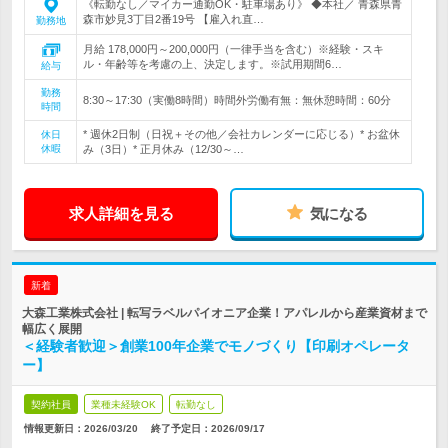
《転勤なし／マイカー通勤OK・駐車場あり》 ◆本社／ 青森県青
森市妙見3丁目2番19号 【雇入れ直…
勤務地
月給 178,000円～200,000円（一律手当を含む）※経験・スキ
ル・年齢等を考慮の上、決定します。※試用期間6…
給与
勤務
8:30～17:30（実働8時間）時間外労働有無：無休憩時間：60分
時間
* 週休2日制（日祝＋その他／会社カレンダーに応じる）* お盆休
休日
休暇
み（3日）* 正月休み（12/30～…
求人詳細を見る
気になる
新着
大森工業株式会社 | 転写ラベルパイオニア企業！アパレルから産業資材まで
幅広く展開
＜経験者歓迎＞創業100年企業でモノづくり【印刷オペレータ
ー】
契約社員
業種未経験OK
転勤なし
情報更新日：2026/03/20
終了予定日：
2026/09/17