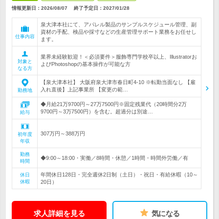
情報更新日：2026/08/07
終了予定日：
2027/01/28
泉大津本社にて、アパレル製品のサンプルスケジュール管理、副
資材の手配、検品や採寸などの生産管理サポート業務をお任せし
仕事内容
ます。
業界未経験歓迎！＜必須要件＞服飾専門学校卒以上、Illustratorお
対象と
よびPhotoshopの基本操作が可能な方
なる方
【泉大津本社】 大阪府泉大津市春日町4-10 ※転勤当面なし 【雇
入れ直後】上記事業所 【変更の範…
勤務地
◆月給21万9700円～27万7500円※固定残業代（20時間分2万
9700円～3万7500円）を含む。超過分は別途…
給与
307万円～388万円
初年度
年収
勤務
◆9:00～18:00・実働／8時間・休憩／1時間・時間外労働／有
時間
年間休日128日・完全週休2日制（土日）・祝日・有給休暇（10～
休日
休暇
20日）
求人詳細を見る
気になる