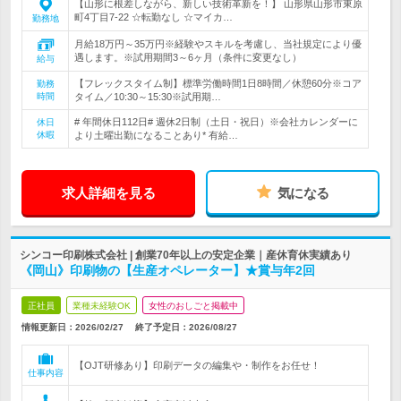
【山形に根差しながら、新しい技術革新を！】 山形県山形市東原
町4丁目7-22 ☆転勤なし ☆マイカ…
勤務地
月給18万円～35万円※経験やスキルを考慮し、当社規定により優
遇します。※試用期間3～6ヶ月（条件に変更なし）
給与
【フレックスタイム制】標準労働時間1日8時間／休憩60分※コア
勤務
時間
タイム／10:30～15:30※試用期…
# 年間休日112日# 週休2日制（土日・祝日）※会社カレンダーに
休日
休暇
より土曜出勤になることあり* 有給…
求人詳細を見る
気になる
シンコー印刷株式会社 | 創業70年以上の安定企業｜産休育休実績あり
《岡山》印刷物の【生産オペレーター】★賞与年2回
正社員
業種未経験OK
女性のおしごと掲載中
情報更新日：2026/02/27
終了予定日：
2026/08/27
【OJT研修あり】印刷データの編集や・制作をお任せ！
仕事内容