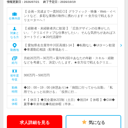
情報更新日：2026/07/21
終了予定日：
2026/10/19
【 企画～完成まで一貫対応◎】グラフィック・映像・Web・イベ
ントなど、多彩な業務の制作に携わります ⇒ 全方位で戦えるク
仕事内容
リエーターへ！
【 経験者・未経験者共に歓迎 】「広告デザインの仕事がした
い」「クリエイティブな仕事がしたい」 そんな気持ちがあればス
対象と
タートライン★20代活躍中
なる方
【 愛知県名古屋市中川区高畑1-14 】 ◆転勤なし ◆UIターン歓迎
◆車通勤応相談（駐車場あり…
勤務地
月給20万円～30万円＋賞与年2回※あなたの年齢・スキル・経験
などを考慮して、決定いたします。★全方位で戦えるクリエ…
給与
300万円～500万円
初年度
年収
◆10：00～19：00 (休憩あり)★「病院に行ってから出勤」「私
勤務
時間
用でちょっと出掛ける」「役所に行…
# 【 休日 】◆完全週休2日制（土日）◆祝日# 【 休暇 】◆GW◆
休日
休暇
夏季◆年末年始◆有給休暇（半休…
求人詳細を見る
気になる