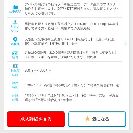
アパレル製品等の転写ラベル製造にて、データ編集やプリンター
操作をお任せします。DTP・DTF機器を操り、高品質なモノづく
仕事内容
りを支える役割です。
経験者歓迎！＜必須＞高卒以上／Illustrator、Photoshopの基本操
対象と
作ができる方＜歓迎＞印刷業界での実務経験
なる方
大阪府大阪市都島区高倉町3-4-14 【転勤なし】 【雇い入れ直
後】上記事業所 【変更の範囲】会社…
勤務地
月給190,000円～210,000円※試用期間1ヶ月（待遇に変更なし）
※経験・スキルを考慮し決定いたします。契約期…
給与
280万円～350万円
初年度
年収
勤務
8:30～17:00（実働7時間40分／休憩50分）※時間外労働有無：有
時間
* 年間休日116日* 週休2日制（土・日・祝） ※平日に祝日がある
休日
休暇
週は土曜出勤の場合あり* 年末年…
求人詳細を見る
気になる