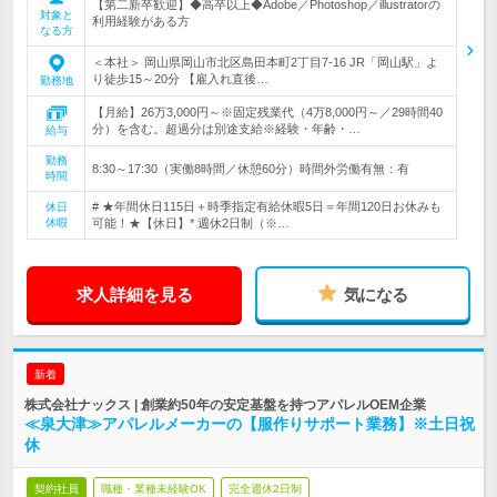
【第二新卒歓迎】◆高卒以上◆Adobe／Photoshop／illustratorの
対象と
利用経験がある方
なる方
＜本社＞ 岡山県岡山市北区島田本町2丁目7-16 JR「岡山駅」よ
り徒歩15～20分 【雇入れ直後…
勤務地
【月給】26万3,000円～※固定残業代（4万8,000円～／29時間40
分）を含む。超過分は別途支給※経験・年齢・…
給与
勤務
8:30～17:30（実働8時間／休憩60分）時間外労働有無：有
時間
# ★年間休日115日＋時季指定有給休暇5日＝年間120日お休みも
休日
休暇
可能！★【休日】* 週休2日制（※…
求人詳細を見る
気になる
新着
株式会社ナックス | 創業約50年の安定基盤を持つアパレルOEM企業
≪泉大津≫アパレルメーカーの【服作りサポート業務】※土日祝
休
契約社員
職種・業種未経験OK
完全週休2日制