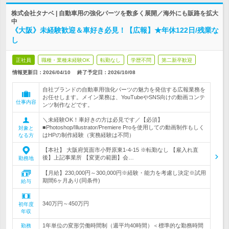
株式会社タナベ | 自動車用の強化パーツを数多く展開／海外にも販路を拡大
中
《大阪》未経験歓迎＆車好き必見！【広報】★年休122日/残業な
し
正社員
職種・業種未経験OK
転勤なし
学歴不問
第二新卒歓迎
情報更新日：2026/04/10
終了予定日：
2026/10/08
自社ブランドの自動車用強化パーツの魅力を発信する広報業務を
お任せします。メイン業務は、YouTubeやSNS向けの動画コンテ
仕事内容
ンツ制作などです。
＼未経験OK！車好きの方は必見です／【必須】
■Photoshop/Illustrator/Premiere Proを使用しての動画制作もしく
対象と
はHPの制作経験（実務経験は不問）
なる方
【本社】 大阪府箕面市小野原東1-4-15 ※転勤なし 【雇入れ直
後】上記事業所 【変更の範囲】会…
勤務地
【月給】230,000円～300,000円※経験・能力を考慮し決定※試用
期間6ヶ月あり(同条件)
給与
340万円～450万円
初年度
年収
1年単位の変形労働時間制（週平均40時間）＜標準的な勤務時間
勤務