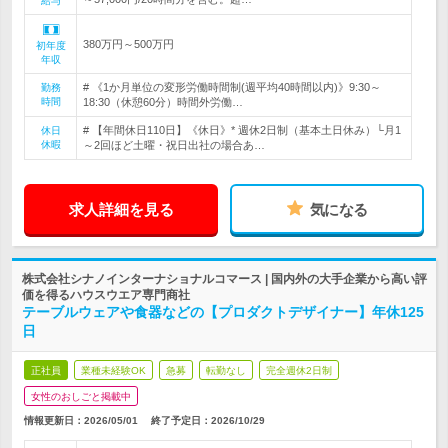
給与
380万円～500万円
初年度
年収
# 《1か月単位の変形労働時間制(週平均40時間以内)》9:30～
勤務
時間
18:30（休憩60分）時間外労働…
# 【年間休日110日】《休日》* 週休2日制（基本土日休み）└月1
休日
休暇
～2回ほど土曜・祝日出社の場合あ…
求人詳細を見る
気になる
株式会社シナノインターナショナルコマース | 国内外の大手企業から高い評
価を得るハウスウエア専門商社
テーブルウェアや食器などの【プロダクトデザイナー】年休125
日
正社員
業種未経験OK
急募
転勤なし
完全週休2日制
女性のおしごと掲載中
情報更新日：2026/05/01
終了予定日：
2026/10/29