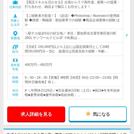
【英語スキルを活かせる】企画からラフ画作成、顧客への提案・
打ち合わせ、納品まで幅広くお任せします！
仕事内容
【ご経験者大歓迎！】《必須》◆Photoshop／Illustratorの使用経
験 ◆雑貨・陶磁器・類似業界での経験 ◆商品企画業務の経験 ほ
対象と
か
なる方
＼駅チカ徒歩5分の好立地／ 本社：愛知県名古屋市東区徳川町
2601 サンワールドビル1F ※転勤は…
勤務地
【月給】245,000円以上※上記には固定残業代として20時
間/30,000円分～含む 超過分は別途支給※経験・年齢…
給与
400万円～450万円
初年度
年収
9：00～18：00【実働】8時間【休憩】60分 (12:00～13:00)【時
勤務
時間
間外労働有無】有 (…
# ＼年間休日125日／■完全週休2日制（土日）■祝日■年末年始休
休日
休暇
暇■夏季休暇■慶弔休暇■有給休暇：…
求人詳細を見る
気になる