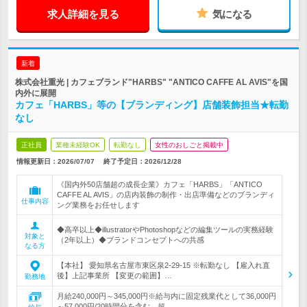
求人詳細を見る
気になる
新着
株式会社重光 | カフェブランド"HARBS" "ANTICO CAFFE AL AVIS"を国
内外に展開
カフェ「HARBS」等の【ブランディング】店舗装飾担当★転勤
なし
正社員
業種未経験OK
転勤なし
女性のおしごと掲載中
情報更新日：2026/07/07
終了予定日：
2026/12/28
《国内外50店舗超の成長企業》カフェ「HARBS」「ANTICO
CAFFE AL AVIS」の店内装飾の制作・出店準備などのブランディ
仕事内容
ング業務をお任せします
◆高卒以上◆illustratorやPhotoshopなどの編集ツールの実務経験
対象と
（2年以上）◆ブランドコンセプトへの共感
なる方
【本社】 愛知県名古屋市東区泉2-29-15 ※転勤なし 【雇入れ直
後】上記事業所 【変更の範囲】…
勤務地
月給240,000円～345,000円※給与内に固定残業代として36,000円
～57,000円/20時間分を含む。超…