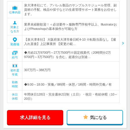
泉大津本社にて、アパレル製品のサンプルスケジュール管理、副
資材の手配、検品や採寸などの生産管理サポート業務をお任せし
仕事内容
ます。
業界未経験歓迎！＜必須要件＞服飾専門学校卒以上、Illustratorお
対象と
よびPhotoshopの基本操作が可能な方
なる方
【泉大津本社】 大阪府泉大津市春日町4-10 ※転勤当面なし 【雇
入れ直後】上記事業所 【変更の範…
勤務地
◆月給21万9700円～27万7500円※固定残業代（20時間分2万
9700円～3万7500円）を含む。超過分は別途…
給与
307万円～388万円
初年度
年収
勤務
◆9:00～18:00・実働／8時間・休憩／1時間・時間外労働／有
時間
年間休日128日・完全週休2日制（土日）・祝日・有給休暇（10～
休日
休暇
20日）
求人詳細を見る
気になる