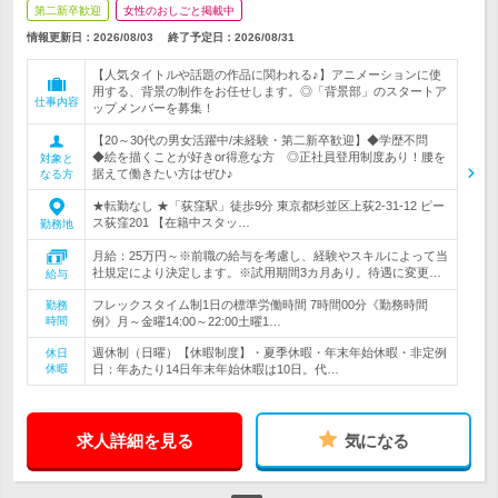
第二新卒歓迎
女性のおしごと掲載中
情報更新日：2026/08/03
終了予定日：
2026/08/31
【人気タイトルや話題の作品に関われる♪】アニメーションに使
用する、背景の制作をお任せします。◎「背景部」のスタートア
仕事内容
ップメンバーを募集！
【20～30代の男女活躍中/未経験・第二新卒歓迎】◆学歴不問
◆絵を描くことが好きor得意な方 ◎正社員登用制度あり！腰を
対象と
据えて働きたい方はぜひ♪
なる方
★転勤なし ★「荻窪駅」徒歩9分 東京都杉並区上荻2-31-12 ピー
ス荻窪201 【在籍中スタッ…
勤務地
月給：25万円～※前職の給与を考慮し、経験やスキルによって当
社規定により決定します。※試用期間3カ月あり。待遇に変更…
給与
フレックスタイム制1日の標準労働時間 7時間00分《勤務時間
勤務
時間
例》月～金曜14:00～22:00土曜1…
週休制（日曜）【休暇制度】・夏季休暇・年末年始休暇・非定例
休日
休暇
日：年あたり14日年末年始休暇は10日。代…
求人詳細を見る
気になる