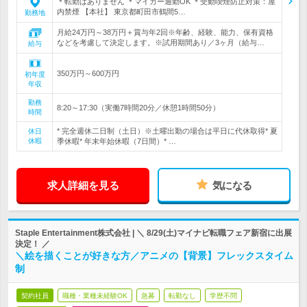
＊転勤はありません ＊マイカー通勤OK ＊受動喫煙防止対策：屋
内禁煙 【本社】 東京都町田市鶴間5…
勤務地
月給24万円～38万円＋賞与年2回※年齢、経験、能力、保有資格
などを考慮して決定します。※試用期間あり／3ヶ月（給与…
給与
350万円～600万円
初年度
年収
勤務
8:20～17:30（実働7時間20分／休憩1時間50分）
時間
* 完全週休二日制（土日）※土曜出勤の場合は平日に代休取得* 夏
休日
休暇
季休暇* 年末年始休暇（7日間）* …
求人詳細を見る
気になる
Staple Entertainment株式会社 | ＼ 8/29(土)マイナビ転職フェア新宿に出展
決定！ ／
＼絵を描くことが好きな方／アニメの【背景】フレックスタイム
制
契約社員
職種・業種未経験OK
急募
転勤なし
学歴不問