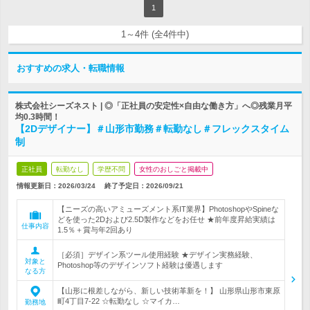
1
1～4件 (全4件中)
おすすめの求人・転職情報
株式会社シーズネスト | ◎「正社員の安定性×自由な働き方」へ◎残業月平
均0.3時間！
【2Dデザイナー】＃山形市勤務＃転勤なし＃フレックスタイム
制
正社員
転勤なし
学歴不問
女性のおしごと掲載中
情報更新日：2026/03/24
終了予定日：
2026/09/21
【ニーズの高いアミューズメント系IT業界】PhotoshopやSpineな
どを使った2Dおよび2.5D製作などをお任せ ★前年度昇給実績は
仕事内容
1.5％＋賞与年2回あり
［必須］デザイン系ツール使用経験 ★デザイン実務経験、
対象と
Photoshop等のデザインソフト経験は優遇します
なる方
【山形に根差しながら、新しい技術革新を！】 山形県山形市東原
町4丁目7-22 ☆転勤なし ☆マイカ…
勤務地