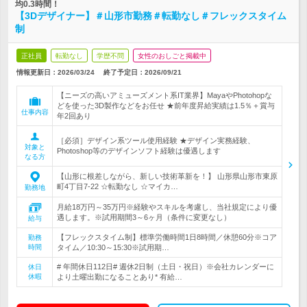
均0.3時間！
【3Dデザイナー】＃山形市勤務＃転勤なし＃フレックスタイム
制
正社員
転勤なし
学歴不問
女性のおしごと掲載中
情報更新日：2026/03/24
終了予定日：
2026/09/21
【ニーズの高いアミューズメント系IT業界】MayaやPhotohopな
どを使った3D製作などをお任せ ★前年度昇給実績は1.5％＋賞与
仕事内容
年2回あり
［必須］デザイン系ツール使用経験 ★デザイン実務経験、
対象と
Photoshop等のデザインソフト経験は優遇します
なる方
【山形に根差しながら、新しい技術革新を！】 山形県山形市東原
町4丁目7-22 ☆転勤なし ☆マイカ…
勤務地
月給18万円～35万円※経験やスキルを考慮し、当社規定により優
遇します。※試用期間3～6ヶ月（条件に変更なし）
給与
【フレックスタイム制】標準労働時間1日8時間／休憩60分※コア
勤務
時間
タイム／10:30～15:30※試用期…
# 年間休日112日# 週休2日制（土日・祝日）※会社カレンダーに
休日
休暇
より土曜出勤になることあり* 有給…