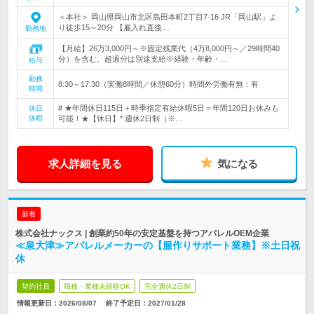
＜本社＞ 岡山県岡山市北区島田本町2丁目7-16 JR「岡山駅」よ
り徒歩15～20分 【雇入れ直後…
勤務地
【月給】26万3,000円～※固定残業代（4万8,000円～／29時間40
分）を含む。超過分は別途支給※経験・年齢・…
給与
勤務
8:30～17:30（実働8時間／休憩60分）時間外労働有無：有
時間
# ★年間休日115日＋時季指定有給休暇5日＝年間120日お休みも
休日
休暇
可能！★【休日】* 週休2日制（※…
求人詳細を見る
気になる
新着
株式会社ナックス | 創業約50年の安定基盤を持つアパレルOEM企業
≪泉大津≫アパレルメーカーの【服作りサポート業務】※土日祝
休
契約社員
職種・業種未経験OK
完全週休2日制
情報更新日：2026/08/07
終了予定日：
2027/01/28