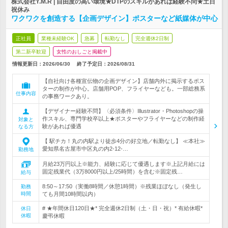
株式会社Y.M.R | 自由度の高い環境★DTPのスキルがあれば経験不問★土日
祝休み
ワクワクを創造する【企画デザイン】ポスターなど紙媒体が中心
正社員
業種未経験OK
急募
転勤なし
完全週休2日制
第二新卒歓迎
女性のおしごと掲載中
情報更新日：2026/06/30
終了予定日：
2026/08/31
【自社向け各種宣伝物の企画デザイン】店舗内外に掲示するポス
ターの制作が中心。店舗用POP、フライヤーなども。一部総務系
仕事内容
の事務ワークあり。
【デザイナー経験不問】〈必須条件〉Illustrator・Photoshopの操
作スキル、専門学校卒以上★ポスターやフライヤーなどの制作経
対象と
験があれば優遇
なる方
【 駅チカ！丸の内駅より徒歩4分の好立地／転勤なし】 ≪本社≫
愛知県名古屋市中区丸の内2-12-…
勤務地
月給23万円以上※能力、経験に応じて優遇します※上記月給には
固定残業代（3万8000円以上/25時間）を含む※固定残…
給与
8:50～17:50（実働8時間／休憩1時間）※残業ほぼなし（発生し
勤務
時間
ても月間10時間以内）
# ★年間休日120日★* 完全週休2日制（土・日・祝）* 有給休暇*
休日
休暇
慶弔休暇