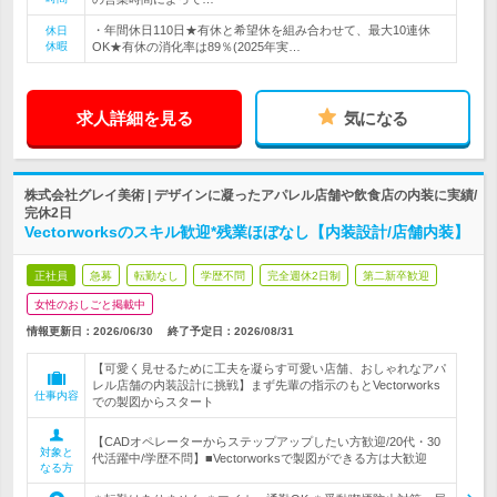
・年間休日110日★有休と希望休を組み合わせて、最大10連休
休日
休暇
OK★有休の消化率は89％(2025年実…
求人詳細を見る
気になる
株式会社グレイ美術 | デザインに凝ったアパレル店舗や飲食店の内装に実績/
完休2日
Vectorworksのスキル歓迎*残業ほぼなし【内装設計/店舗内装】
正社員
急募
転勤なし
学歴不問
完全週休2日制
第二新卒歓迎
女性のおしごと掲載中
情報更新日：2026/06/30
終了予定日：
2026/08/31
【可愛く見せるために工夫を凝らす可愛い店舗、おしゃれなアパ
レル店舗の内装設計に挑戦】まず先輩の指示のもとVectorworks
仕事内容
での製図からスタート
【CADオペレーターからステップアップしたい方歓迎/20代・30
対象と
代活躍中/学歴不問】■Vectorworksで製図ができる方は大歓迎
なる方