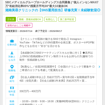
SBCメディカルグループホールディングス合同募集 | *個人インセンMAX7
万*有給消化率89%*残業月平均3H*最大10連休OK
湘南美容クリニックの【SNS運用担当】研修充実！未経験歓迎◎
正社員
職種・業種未経験OK
転勤なし
第二新卒歓迎
女性のおしごと掲載中
情報更新日：2026/07/14
終了予定日：
2026/08/17
【クリニックや医師の魅力をSNSで発信♪】Instagraｍ・
YouTube・TikTokなどのSNS運用や企画立案、ポスターやPOP制
仕事内容
作などをお任せ！“好き”を活かせる
【未経験OK◎SNSマーケティングスキルが身に付く】◆高卒以
上/SNSの投稿経験orデザイン制作スキルをお持ちの方(趣味での
対象と
制作・投稿経験もOK)
なる方
【転勤なし／全国285院展開中】 ◎全国のクリニックで募集中 ◎
ご希望のエリアを考慮して配属先を決…
勤務地
【社会人経験1年以上】月給27万円＋賞与年2回＋短期業績手当年
4回（全院共通）【社会人経験1年未満】月給25万円＋賞…
給与
330万円～400万円
初年度
年収
・10:00～19:00・9:00～18:00（実働8時間/休憩60分）クリニック
勤務
時間
の営業時間によって…