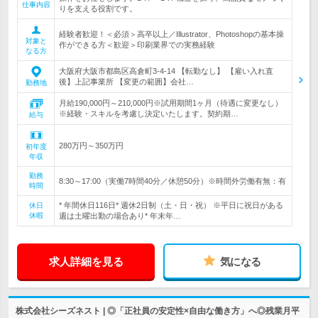
仕事内容
りを支える役割です。
経験者歓迎！＜必須＞高卒以上／Illustrator、Photoshopの基本操
対象と
作ができる方＜歓迎＞印刷業界での実務経験
なる方
大阪府大阪市都島区高倉町3-4-14 【転勤なし】 【雇い入れ直
後】上記事業所 【変更の範囲】会社…
勤務地
月給190,000円～210,000円※試用期間1ヶ月（待遇に変更なし）
※経験・スキルを考慮し決定いたします。契約期…
給与
280万円～350万円
初年度
年収
勤務
8:30～17:00（実働7時間40分／休憩50分）※時間外労働有無：有
時間
* 年間休日116日* 週休2日制（土・日・祝） ※平日に祝日がある
休日
休暇
週は土曜出勤の場合あり* 年末年…
求人詳細を見る
気になる
株式会社シーズネスト | ◎「正社員の安定性×自由な働き方」へ◎残業月平