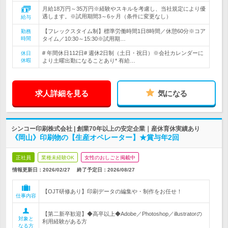
月給18万円～35万円※経験やスキルを考慮し、当社規定により優
遇します。※試用期間3～6ヶ月（条件に変更なし）
給与
【フレックスタイム制】標準労働時間1日8時間／休憩60分※コア
勤務
時間
タイム／10:30～15:30※試用期…
# 年間休日112日# 週休2日制（土日・祝日）※会社カレンダーに
休日
休暇
より土曜出勤になることあり* 有給…
求人詳細を見る
気になる
シンコー印刷株式会社 | 創業70年以上の安定企業｜産休育休実績あり
《岡山》印刷物の【生産オペレーター】★賞与年2回
正社員
業種未経験OK
女性のおしごと掲載中
情報更新日：2026/02/27
終了予定日：
2026/08/27
【OJT研修あり】印刷データの編集や・制作をお任せ！
仕事内容
【第二新卒歓迎】◆高卒以上◆Adobe／Photoshop／illustratorの
対象と
利用経験がある方
なる方