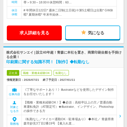
時間
帯＞9:30～18:00※休憩時間：60…
# 年間休日122日* 週休二日制(土日祝)※第5土曜日は出勤* GW休
休日
休暇
暇* 夏期休暇* 年末年始休…
求人詳細を見る
気になる
株式会社サンエイ | 設立40年超！青森に本社を置き、商業印刷全般を手掛け
る企業！
印刷業に関する知識不問！【制作】◆転勤なし
正社員
職種・業種未経験OK
転勤なし
情報更新日：2026/07/21
終了予定日：
2027/01/11
《丁寧なサポートあり！》illustratorなどを使用したデザイン制作
をお任せいたします！
仕事内容
【職種・業種未経験OK！】◆必須：高校卒以上の方／普通自動
車運転免許（AT限定可）★illustrator、インデザイン、Photoshop
対象と
の操作できる方
なる方
《転勤なし／マイカー通勤OK・駐車場あり》 ◆本社／ 青森県青
森市妙見3丁目2番19号 【雇入れ直…
勤務地