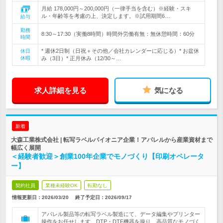
月給 178,000円～200,000円（一律手当を含む）※経験・スキ
ル・年齢等を考慮の上、決定します。※試用期間6…
給与
勤務
8:30～17:30（実働8時間）時間外労働有無：無休憩時間：60分
時間
* 週休2日制（日祝＋その他／会社カレンダーに応じる）* お盆休
休日
休暇
み（3日）* 正月休み（12/30～…
求人詳細を見る
気になる
新着
大森工業株式会社 | 転写ラベルパイオニア企業！アパレルから産業資材まで
幅広く展開
＜経験者歓迎＞創業100年企業でモノづくり【印刷オペレータ
ー】
契約社員
業種未経験OK
転勤なし
情報更新日：2026/03/20
終了予定日：
2026/09/17
アパレル製品等の転写ラベル製造にて、データ編集やプリンター
操作をお任せします。DTP・DTF機器を操り、高品質なモノづく