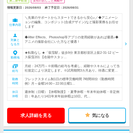
第二新卒歓迎
女性のおしごと掲載中
情報更新日：2026/08/03
終了予定日：
2026/08/31
＼先輩のサポートからスタートできるから安心♪／◆アニメーシ
ョンの編集、コンポジット(合成デザイン)など撮影業務をお任せ
仕事内容
します
◆After Effects、Photoshop等アプリの使用経験があれば優遇♪◆
対象と
アニメの撮影会社にいた方など優遇！
なる方
★転勤なし ★「荻窪駅」徒歩9分 東京都杉並区上荻2-31-12 ピー
ス荻窪201 【在籍中スタッ…
勤務地
月給：24万円～※前職の給与を考慮し、経験やスキルによって当
社規定により決定します。※試用期間3カ月あり。待遇に変更…
給与
フレックスタイム制1日の標準労働時間 7時間00分《勤務時間
勤務
時間
例》月～金曜14:00～22:00土曜1…
週休制（日曜）【休暇制度】・夏季休暇・年末年始休暇・非定例
休日
休暇
日：年あたり14日年末年始休暇は10日。代…
求人詳細を見る
気になる