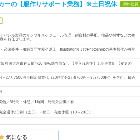
カーの【服作りサポート業務】※土日祝休
契約社員
アパレル製品のサンプルスケジュール管理、副資材の手配、検品や採寸などの生
務をお任せします。
必須要件＞服飾専門学校卒以上、IllustratorおよびPhotoshopの基本操作が可能
大阪府泉大津市春日町4-10 ※転勤当面なし 【雇入れ直後】上記事業所 【変更の
0円～27万7500円※固定残業代（20時間分2万9700円～3万7500円）を含む。超過
円
00・実働／8時間・休憩／1時間・時間外労働／有
・完全週休2日制（土日）・祝日・有給休暇（10～20日）
気になる