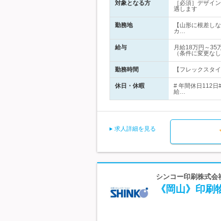
対象となる方
［必須］デザイン
遇します
勤務地
【山形に根差しな
カ…
給与
月給18万円～3
（条件に変更なし
勤務時間
【フレックスタイム
休日・休暇
# 年間休日11
給…
求人詳細を見る
シンコー印刷株式会社
《岡山》印刷