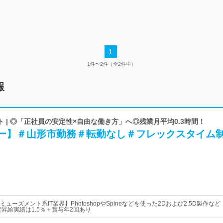
1
1件〜2件（全2件中）
報
 | ◎「正社員の安定性×自由な働き方」へ◎残業月平均0.3時間！
ナー】＃山形市勤務＃転勤なし＃フレックスタイム
ューズメント系IT業界】PhotoshopやSpineなどを使った2Dおよび2.5D製作など
度昇給実績は1.5％＋賞与年2回あり