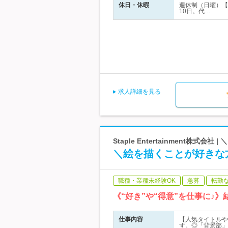
休日・休暇
週休制（日曜）【
10日。代…
求人詳細を見る
Staple Entertainment株式会
＼絵を描くことが好きな
職種・業種未経験OK
急募
転勤
《“好き”や“得意”を仕事に
仕事内容
【人気タイトルや
す。◎「背景部」