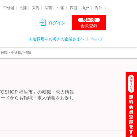
甲信越
北陸
東海
関西
中国
四国
九州
海外
簡単1分
ログイン
会員登録
中途採用をお考えの企業さまへ
ヘルプ
人・転職・中途採用情報
＞
TOSHOP 福生市」の転職・求人情報
ワードからも転職・求人情報をお探し