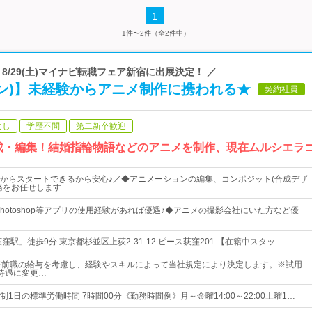
1
1件〜2件（全2件中）
社 | ＼ 8/29(土)マイナビ転職フェア新宿に出展決定！ ／
イン)】未経験からアニメ制作に携われる★
契約社員
なし
学歴不問
第二新卒歓迎
成・編集！結婚指輪物語などのアニメを制作、現在ムルシエラ
からスタートできるから安心♪／◆アニメーションの編集、コンポジット(合成デザ
務をお任せします
ects、Photoshop等アプリの使用経験があれば優遇♪◆アニメの撮影会社にいた方など優
窪駅」徒歩9分 東京都杉並区上荻2-31-12 ピース荻窪201 【在籍中スタッ…
※前職の給与を考慮し、経験やスキルによって当社規定により決定します。※試用
待遇に変更…
1日の標準労働時間 7時間00分《勤務時間例》月～金曜14:00～22:00土曜1…