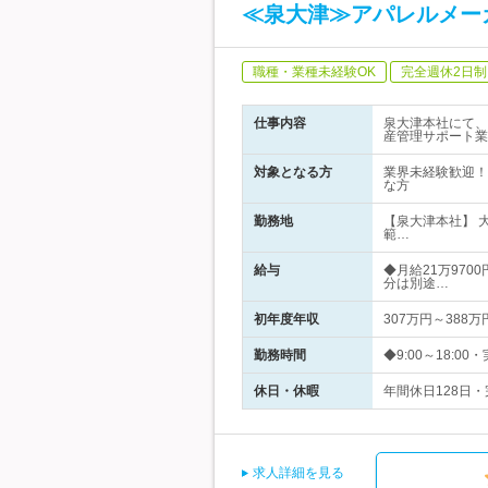
≪泉大津≫アパレルメー
職種・業種未経験OK
完全週休2日制
仕事内容
泉大津本社にて、
産管理サポート業
対象となる方
業界未経験歓迎！＜
な方
勤務地
【泉大津本社】 
範…
給与
◆月給21万970
分は別途…
初年度年収
307万円～388万
勤務時間
◆9:00～18:
休日・休暇
年間休日128日
求人詳細を見る