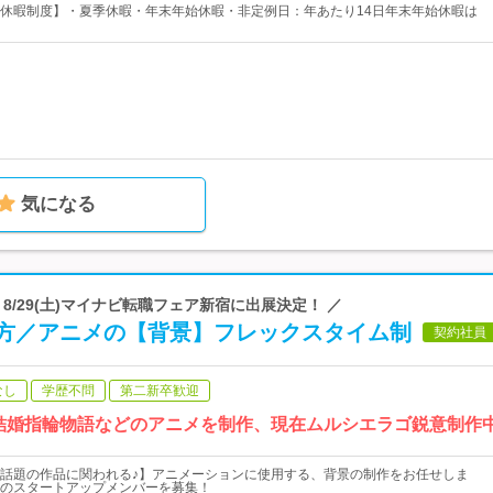
休暇制度】・夏季休暇・年末年始休暇・非定例日：年あたり14日年末年始休暇は
気になる
社 | ＼ 8/29(土)マイナビ転職フェア新宿に出展決定！ ／
方／アニメの【背景】フレックスタイム制
契約社員
なし
学歴不問
第二新卒歓迎
♪》結婚指輪物語などのアニメを制作、現在ムルシエラゴ鋭意制作
話題の作品に関われる♪】アニメーションに使用する、背景の制作をお任せしま
のスタートアップメンバーを募集！