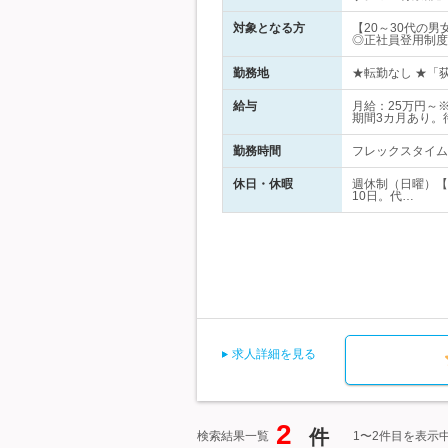
対象となる方
【20～30代の
◎正社員登用制度
勤務地
★転勤なし ★「荻
給与
月給：25万円～
期間3カ月あり。
勤務時間
フレックスタイム制
休日・休暇
週休制（日曜）【
10日。代…
求人詳細を見る
2
件
検索結果一覧
1〜2件目を表示