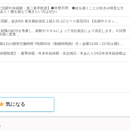
男女活躍中/未経験・第二新卒歓迎】◆学歴不問 ◆絵を描くことが好きor得意な方
あり！腰を据えて働きたい方はぜひ♪
窪駅」徒歩9分 東京都杉並区上荻2-31-12 ピース荻窪201 【在籍中スタッ…
※前職の給与を考慮し、経験やスキルによって当社規定により決定します。※試用
待遇に変更…
1日の標準労働時間 7時間00分《勤務時間例》月～金曜14:00～22:00土曜1…
休暇制度】・夏季休暇・年末年始休暇・非定例日：年あたり14日年末年始休暇は
気になる
中