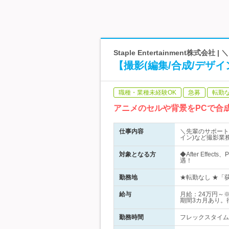
Staple Entertainment株式会
【撮影(編集/合成/デザ
職種・業種未経験OK
急募
転勤
アニメのセルや背景をPCで合
仕事内容
＼先輩のサポート
イン)など撮影業
対象となる方
◆After Eff
遇！
勤務地
★転勤なし ★「荻
給与
月給：24万円～
期間3カ月あり。
勤務時間
フレックスタイム制