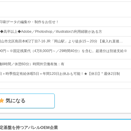
】印刷データの編集や・制作をお任せ！
卒以上◆Adobe／Photoshop／illustratorの利用経験がある方
山市北区島田本町2丁目7-16 JR「岡山駅」より徒歩15～20分 【雇入れ直後…
000円～※固定残業代（4万8,000円～／29時間40分）を含む。超過分は別途支給※
0（実働8時間／休憩60分）時間外労働有無：有
5日＋時季指定有給休暇5日＝年間120日お休みも可能！★【休日】* 週休2日制
気になる
安定基盤を持つアパレルOEM企業