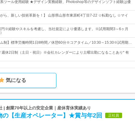
系ツール使用経験 ★デザイン実務経験、Photoshop等のデザインソフト経験は優
がら、新しい技術革新を！】 山形県山形市東原町4丁目7-22 ☆転勤なし ☆マイ
5万円※経験やスキルを考慮し、当社規定により優遇します。※試用期間3～6ヶ月
）
制】標準労働時間1日8時間／休憩60分※コアタイム／10:30～15:30※試用期…
2日# 週休2日制（土日・祝日）※会社カレンダーにより土曜出勤になることあり* 有
気になる
 | 創業70年以上の安定企業｜産休育休実績あり
物の【生産オペレーター】★賞与年2回
正社員