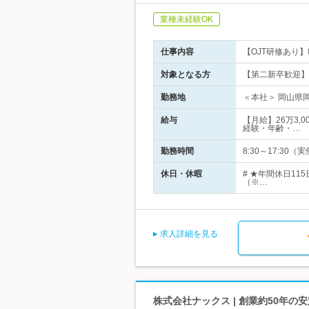
業種未経験OK
仕事内容
【OJT研修あり
対象となる方
【第二新卒歓迎】◆高
勤務地
＜本社＞ 岡山県岡
給与
【月給】26万3,
経験・年齢・…
勤務時間
8:30～17:3
休日・休暇
# ★年間休日11
（※…
求人詳細を見る
株式会社ナックス | 創業約50年の