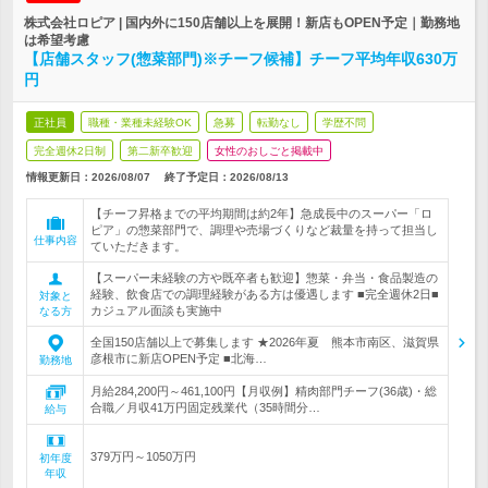
株式会社ロピア | 国内外に150店舗以上を展開！新店もOPEN予定｜勤務地
は希望考慮
【店舗スタッフ(惣菜部門)※チーフ候補】チーフ平均年収630万
円
正社員
職種・業種未経験OK
急募
転勤なし
学歴不問
完全週休2日制
第二新卒歓迎
女性のおしごと掲載中
情報更新日：2026/08/07
終了予定日：
2026/08/13
【チーフ昇格までの平均期間は約2年】急成長中のスーパー「ロ
ピア」の惣菜部門で、調理や売場づくりなど裁量を持って担当し
仕事内容
ていただきます。
【スーパー未経験の方や既卒者も歓迎】惣菜・弁当・食品製造の
経験、飲食店での調理経験がある方は優遇します ■完全週休2日■
対象と
カジュアル面談も実施中
なる方
全国150店舗以上で募集します ★2026年夏 熊本市南区、滋賀県
彦根市に新店OPEN予定 ■北海…
勤務地
月給284,200円～461,100円【月収例】精肉部門チーフ(36歳)・総
合職／月収41万円固定残業代（35時間分…
給与
379万円～1050万円
初年度
年収