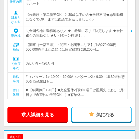
仕事内容
サポート
《未経験・第二新卒OK！》30歳以下の方★学歴不問★志望動機
対象と
はなくてOK！まずは面談でお話しましょう♪
なる方
＼全国各地に勤務地あり／ ★ご希望に応じて決定します ★会社
都合の転勤なし ★U・Iターン歓迎！…
勤務地
【関東（一都三県）・関西・北関東エリア】月給270,000円～
500,000円※上記金額には固定残業代18,200円…
給与
320万円～420万円
初年度
年収
# ＜パターン1＞10:00～19:00# ＜パターン2＞9:30～18:30※休憩
勤務
時間
60分◎残業は月…
# 【年間休日120日】■完全週休2日制※曜日は配属先による（月3
休日
休暇
日まで希望休の申請OK！）■有給休…
求人詳細を見る
気になる
残り5日