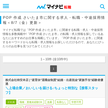
POP 作成 さいたま市に関する求人・転職・中途採用情
報＜8/7（金）更新＞
マイナビ転職では「POP 作成 さいたま市」に関連する転職・求人・中途採用
情報を多数掲載中!「POP 作成 さいたま市」の転職・求人情報を探しているあ
なたにおすすめのお仕事を掲載しています。「POP 作成 さいたま市」に関連
するキーワードからも転職・求人情報をお探しいただけるので、あなたにぴっ
たりのお仕事を見つけてみてください!
1～10件 (全10件中)
1
株式会社柿安本店 | *産育休*退職金制度*結婚・出産祝金*家族手当*経験者優
遇
＼上場企業／おいしいを届ける♪ちょっと特別な【接客スタッ
フ】
正社員
職種・業種未経験OK
急募
転勤なし
学歴不問