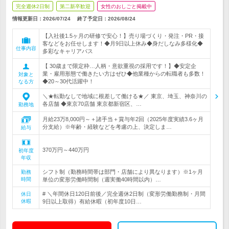
完全週休2日制
第二新卒歓迎
女性のおしごと掲載中
情報更新日：2026/07/24
終了予定日：
2026/08/24
【入社後1.5ヶ月の研修で安心！】売り場づくり・発注・PR・接
客などをお任せします！◆月9日以上休み◆身だしなみ多様化◆
仕事内容
多彩なキャリアパス
【 30歳まで限定枠…人柄・意欲重視の採用です！】◆安定企
業・雇用形態で働きたい方はぜひ◆他業種からの転職者も多数！
対象と
◆20～30代活躍中！
なる方
＼★転勤なしで地域に根差して働ける★／ 東京、埼玉、神奈川の
各店舗 ◆東京70店舗 東京都新宿区、…
勤務地
月給23万8,000円～＋諸手当＋賞与年2回（2025年度実績3.6ヶ月
分支給）※年齢・経験などを考慮の上、決定しま…
給与
370万円～440万円
初年度
年収
シフト制（勤務時間帯は部門・店舗により異なります）※1ヶ月
勤務
時間
単位の変形労働時間制（週実働40時間以内）…
# ＼年間休日120日前後／完全週休2日制（変形労働勤務制・月間
休日
休暇
9日以上取得）有給休暇（初年度10日…