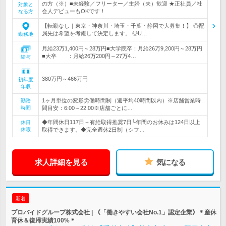
の方（※）■未経験／フリーター／主婦（夫）歓迎 ★正社員／社
対象と
会人デビューもOKです！
なる方
【転勤なし｜東京・神奈川・埼玉・千葉・静岡で大募集！】 ◎配
属先は希望を考慮して決定します。 ◎U…
勤務地
月給23万1,400円～28万円■大学院卒：月給26万9,200円～28万円
■大卒 ：月給26万200円～27万4…
給与
380万円～466万円
初年度
年収
1ヶ月単位の変形労働時間制（週平均40時間以内）※店舗営業時
勤務
時間
間目安：6:00～22:00※店舗ごとに…
◆年間休日117日＋有給取得推奨7日└年間のお休みは124日以上
休日
休暇
取得できます。◆完全週休2日制（シフ…
求人詳細を見る
気になる
新着
プロバイドグループ株式会社 | 《「働きやすい会社No.1」認定企業》＊産休
育休＆復帰実績100%＊