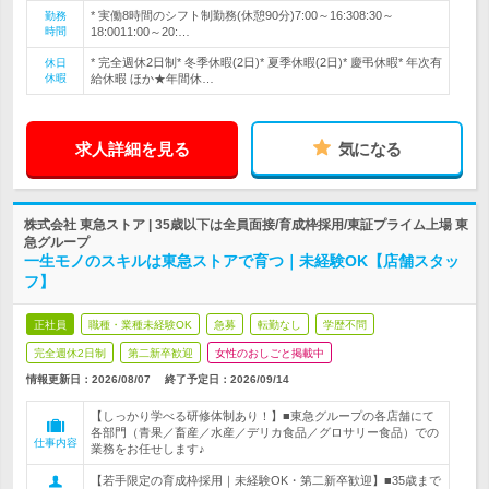
* 実働8時間のシフト制勤務(休憩90分)7:00～16:308:30～
勤務
時間
18:0011:00～20:…
* 完全週休2日制* 冬季休暇(2日)* 夏季休暇(2日)* 慶弔休暇* 年次有
休日
休暇
給休暇 ほか★年間休…
求人詳細を見る
気になる
株式会社 東急ストア | 35歳以下は全員面接/育成枠採用/東証プライム上場 東
急グループ
一生モノのスキルは東急ストアで育つ｜未経験OK【店舗スタッ
フ】
正社員
職種・業種未経験OK
急募
転勤なし
学歴不問
完全週休2日制
第二新卒歓迎
女性のおしごと掲載中
情報更新日：2026/08/07
終了予定日：
2026/09/14
【しっかり学べる研修体制あり！】■東急グループの各店舗にて
各部門（青果／畜産／水産／デリカ食品／グロサリー食品）での
仕事内容
業務をお任せします♪
【若手限定の育成枠採用｜未経験OK・第二新卒歓迎】■35歳まで