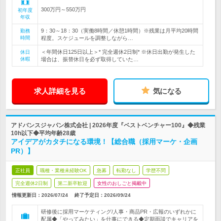
300万円～550万円
初年度
年収
9：30～18：30（実働8時間／休憩1時間）※残業は月平均20時間
勤務
時間
程度。スケジュールを調整しながら…
＜年間休日125日以上＞* 完全週休2日制* ※休日出勤が発生した
休日
休暇
場合は、振替休日を必ず取得していた…
求人詳細を見る
気になる
アドバンスジャパン株式会社 | 2026年度『ベストベンチャー100』◆残業
10h以下◆平均年齢28歳
アイデアがカタチになる環境！【総合職（採用マーケ・企画
PR）】
正社員
職種・業種未経験OK
急募
転勤なし
学歴不問
完全週休2日制
第二新卒歓迎
女性のおしごと掲載中
情報更新日：2026/07/24
終了予定日：
2026/09/24
研修後に採用マーケティング/人事・商品PR・広報のいずれかに
配属◆「やってみたい」を仕事にできる◆定期面談でキャリアを