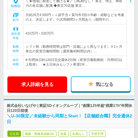
＼★地域に根差して働ける★／ ◎転勤なし！ 東京、埼玉、神奈
川の各店舗に配属 ◆東京70店舗 東京…
勤務地
月給26万4,500円～＋諸手当＋賞与年2回※年齢・経験などを考慮
の上、決定します。※試用期間3ヶ月間あり（期間中の…
給与
410万円～520万円
初年度
年収
シフト制（勤務時間帯は部門・店舗により異なります）※1ヶ月
勤務
時間
単位の変形労働時間制（週実働40時間以内）…
# 年間休日約120日完全週休2日制（変形労働勤務制・月間9日以
休日
休暇
上取得） ★土日休みもシフト希望OK…
求人詳細を見る
気になる
株式会社いなげや | 東証SDイオングループ｜*創業125年超*残業17h*年間休
日120日前後
＼U-30限定／未経験から同期とStart！【店舗総合職】完全週休2
日
正社員
職種・業種未経験OK
急募
転勤なし
学歴不問