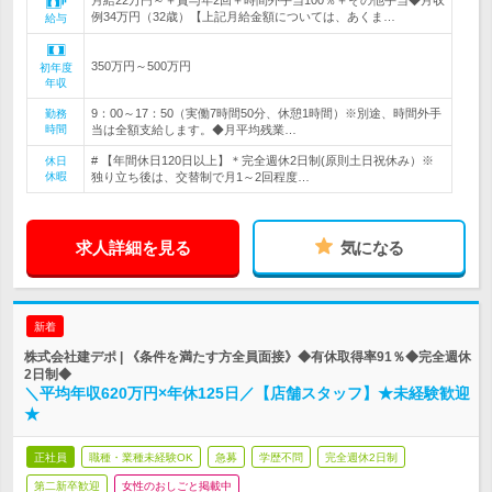
月給22万円～＋賞与年2回＋時間外手当100％＋その他手当◆月収
例34万円（32歳）【上記月給金額については、あくま…
給与
350万円～500万円
初年度
年収
9：00～17：50（実働7時間50分、休憩1時間）※別途、時間外手
勤務
時間
当は全額支給します。◆月平均残業…
# 【年間休日120日以上】＊完全週休2日制(原則土日祝休み）※
休日
休暇
独り立ち後は、交替制で月1～2回程度…
求人詳細を見る
気になる
新着
株式会社建デポ | 《条件を満たす方全員面接》◆有休取得率91％◆完全週休
2日制◆
＼平均年収620万円×年休125日／【店舗スタッフ】★未経験歓迎
★
正社員
職種・業種未経験OK
急募
学歴不問
完全週休2日制
第二新卒歓迎
女性のおしごと掲載中