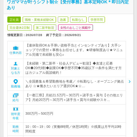
ワガママが叶うシフト制☆【受付事務】基本定時OK＊即日内定
あり
正社員
職種・業種未経験OK
急募
転勤なし
学歴不問
完全週休2日制
第二新卒歓迎
女性のおしごと掲載中
情報更新日：2026/07/28
終了予定日：
2026/09/21
【連休取得OK＆手厚い資格手当とインセンティブあり】大手シ
ョップでの受付＋事務をお任せします。★研修制度あり★マニュ
仕事内容
アル完備で未経験も安心♪
【未経験・第二新卒・社会人デビュー歓迎】◆友達と応募
OK◆20代9割◆副業OK◆学歴不問◆35歳以下⇒条件を満たす方
対象と
はカジュアル面談確約！
なる方
＼全国募集＆希望勤務地を考慮／ ※転勤なし・オープニング拠点
あり ☆★働きたいエリア選択OK★☆…
勤務地
【一都三県】月給21.5万円～30万円＋諸手当＋賞与【その他エリ
ア】月給20万円～30万円＋諸手当＋賞与※経験やスキ…
給与
300万円～500万円
初年度
年収
10：00～19：00（実働8時間／休憩1時間）※残業は月平均10時
勤務
時間
間程度