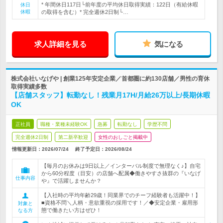
* 年間休日117日└前年度の平均休日取得実績：122日（有給休暇
休日
休暇
の取得を含む）* 完全週休2日制└…
求人詳細を見る
気になる
株式会社いなげや | 創業125年安定企業／首都圏に約130店舗／男性の育休
取得実績多数
【店舗スタッフ】転勤なし！残業月17H/月給26万以上/長期休暇
OK
正社員
職種・業種未経験OK
急募
転勤なし
学歴不問
完全週休2日制
第二新卒歓迎
女性のおしごと掲載中
情報更新日：2026/07/24
終了予定日：
2026/08/24
【毎月のお休みは9日以上／インターバル制度で無理なく♪】自宅
から60分程度（目安）の店舗へ配属◆働きやすさ抜群の『いなげ
仕事内容
や』で活躍しませんか？
【入社時の平均年齢29歳！同業界でのチーフ経験者も活躍中！】
■資格不問＼人柄・意欲重視の採用です！／◆安定企業・雇用形
対象と
態で働きたい方はぜひ！
なる方