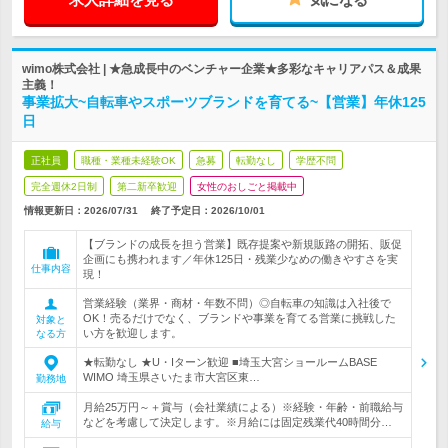
wimo株式会社 | ★急成長中のベンチャー企業★多彩なキャリアパス＆成果
主義！
事業拡大~自転車やスポーツブランドを育てる~【営業】年休125
日
正社員
職種・業種未経験OK
急募
転勤なし
学歴不問
完全週休2日制
第二新卒歓迎
女性のおしごと掲載中
情報更新日：2026/07/31
終了予定日：
2026/10/01
【ブランドの成長を担う営業】既存提案や新規販路の開拓、販促
企画にも携われます／年休125日・残業少なめの働きやすさを実
仕事内容
現！
営業経験（業界・商材・年数不問）◎自転車の知識は入社後で
OK！売るだけでなく、ブランドや事業を育てる営業に挑戦した
対象と
い方を歓迎します。
なる方
★転勤なし ★U・Iターン歓迎 ■埼玉大宮ショールームBASE
WIMO 埼玉県さいたま市大宮区東…
勤務地
月給25万円～＋賞与（会社業績による）※経験・年齢・前職給与
などを考慮して決定します。※月給には固定残業代40時間分…
給与