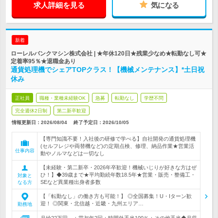
求人詳細を見る
気になる
新着
ローレルバンクマシン株式会社 | ★年休120日★残業少なめ★転勤なし可★
定着率95％★退職金あり
通貨処理機でシェアTOPクラス！【機械メンテナンス】*土日祝
休み
正社員
職種・業種未経験OK
急募
転勤なし
学歴不問
完全週休2日制
第二新卒歓迎
情報更新日：2026/08/04
終了予定日：
2026/10/05
【専門知識不要！入社後の研修で学べる】自社開発の通貨処理機
(セルフレジや両替機など)の定期点検、修理、納品作業★営業活
仕事内容
動やノルマなどは一切なし
【未経験・第二新卒・2026年卒歓迎！機械いじりが好きな方はぜ
ひ！】◆39歳まで★平均勤続年数18.5年★営業・販売・整備工・
対象と
SEなど異業種出身者多数
なる方
【「転勤なし」の働き方も可能！】 ◎全国募集！U・Iターン歓
迎！ ◎関東・北信越・近畿・九州エリア…
勤務地