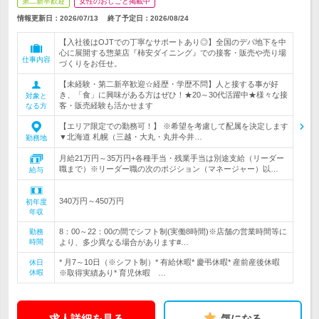
第二新卒歓迎
女性のおしごと掲載中
情報更新日：2026/07/13
終了予定日：
2026/08/24
【入社後はOJTでの丁寧なサポートあり◎】全国のデパ地下を中
心に展開する惣菜店『柿安ダイニング』での接客・販売や売り場
仕事内容
づくりをお任せ。
【未経験・第二新卒歓迎☆経歴・学歴不問】人と接する事が好
き、「食」に興味がある方はぜひ！★20～30代活躍中★様々な接
対象と
客・販売経験も活かせます
なる方
【エリア限定での勤務可！】 ※希望を考慮して配属を決定します
▼北海道 札幌（三越・大丸・丸井今井…
勤務地
月給21万円～35万円+各種手当・残業手当は別途支給（リーダー
職まで）※リーダー職の次のポジション（マネージャー）以…
給与
340万円～450万円
初年度
年収
8：00～22：00の間でシフト制(実働8時間)※店舗の営業時間等に
勤務
時間
より、多少異なる場合があります#…
* 月7～10日（※シフト制）* 有給休暇* 慶弔休暇* 産前産後休暇
休日
休暇
※取得実績あり* 育児休暇 …
求人詳細を見る
気になる