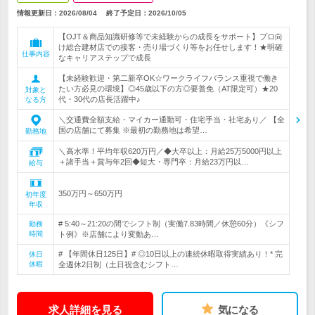
情報更新日：2026/08/04
終了予定日：
2026/10/05
【OJT＆商品知識研修等で未経験からの成長をサポート】プロ向
け総合建材店での接客・売り場づくり等をお任せします！★明確
仕事内容
なキャリアステップで成長
【未経験歓迎・第二新卒OK☆ワークライフバランス重視で働き
たい方必見の環境】◎45歳以下の方◎要普免（AT限定可）★20
対象と
代・30代の店長活躍中♪
なる方
＼交通費全額支給・マイカー通勤可・住宅手当・社宅あり／ 【全
国の店舗にて募集 ※最初の勤務地は希望…
勤務地
＼高水準！平均年収620万円／◆大卒以上：月給25万5000円以上
＋諸手当＋賞与年2回◆短大・専門卒：月給23万円以…
給与
350万円～650万円
初年度
年収
# 5:40～21:20の間でシフト制（実働7.83時間／休憩60分）《シフ
勤務
時間
ト例》※店舗により変動あ…
# 【年間休日125日】# ◎10日以上の連続休暇取得実績あり！* 完
休日
休暇
全週休2日制（土日祝含むシフト…
求人詳細を見る
気になる