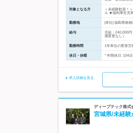
対象となる方
＜未経験歓迎！＞《必
ル ★福利厚生充
勤務地
[本社] 福島県南
給与
月給：240,00
遇変更なし）
勤務時間
1年単位の変形労働
休日・休暇
* 年間休日: 1
求人詳細を見る
ディープテック株式会
宮城県/未経