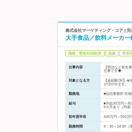
株式会社マーケティング・コア | 
大手食品／飲料メーカー
職種・業種未経験OK
急募
学歴
仕事内容
【明治など有名食
仕事です◆
対象となる方
【未経験OK】★
が活かせます。
勤務地
■仙台事務所 宮城
給与
■月給30万円～
6カ月あり（同条
初年度年収
400万円～550万
勤務時間
9：30～18:3