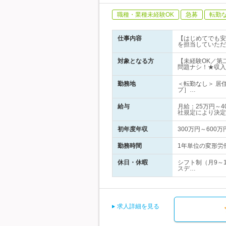
職種・業種未経験OK
急募
転勤
仕事内容
【はじめてでも安
を担当していただ
対象となる方
【未経験OK／第
問題ナシ！★収入
勤務地
＜転勤なし＞ 居
プ］…
給与
月給：25万円～
社規定により決定
初年度年収
300万円～600万
勤務時間
1年単位の変形労働
休日・休暇
シフト制（月9～
スデ…
求人詳細を見る