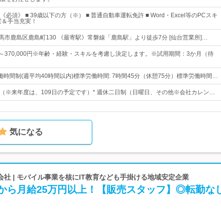
須》 ■ 39歳以下の方（※） ■ 普通自動車運転免許 ■ Word・Excel等のPCスキ
実＆手当充実！
相馬市鹿島区鹿島町130 《最寄駅》常磐線「鹿島駅」より徒歩7分 [仙台営業所]…
0円～370,000円※年齢・経験・スキルを考慮し決定します。※試用期間：3か月（待
時間制(週平均40時間以内)標準労働時間: 7時間45分（休憩75分）標準労働時間…
04日（※来年度は、109日の予定です）* 週休二日制（日曜日、その他※会社カレン…
気になる
社 | モバイル事業を核にIT教育なども手掛ける地域安定企業
験から月給25万円以上！【販売スタッフ】◎転勤な