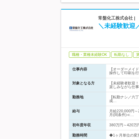
常盤化工株式会社 |
＼未経験歓迎
職種・業種未経験OK
転勤なし
仕事内容
【オーダーメイド
操作して印刷を行
対象となる方
【未経験者歓迎！
楽しみながら仕事
勤務地
【転勤ナシ／六丁
成…
給与
月給220,000
月(同条件)≪…
初年度年収
380万円～420万
勤務時間
◆1ヶ月単位の変形