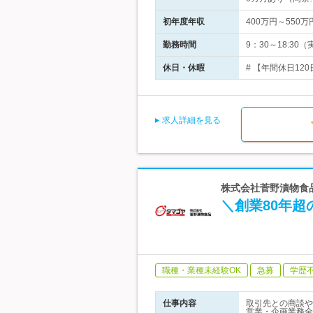
初年度年収
400万円～550万
勤務時間
9：30～18:3
休日・休暇
# 【年間休日12
求人詳細を見る
株式会社菅野漬物食品
＼創業80年
職種・業種未経験OK
急募
学歴
仕事内容
取引先との商談や
営業・企画業務全