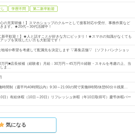
なし
学歴不問
第二新卒歓迎
心の充実研修！】スマホショップのクルーとして接客対応や受付、事務作業など
きます。★20代～30代活躍中！
二新卒歓迎！】★人と話すことが好きな方にピッタリ！★スマホの知識がなくても
アップを実現したい方も大歓迎です！
住地域や希望を考慮して配属先を決定します ▽募集店舗▽ ［ソフトバンクショッ
40万円■店長候補（経験者）月給：30万円～45万円※経験・スキルを考慮の上、当
しま…
円
時間制（週平均40時間以内）9:30～21:00の間で実働8時間/休憩60分※残業…
10日）有給休暇（10日～20日）リフレッシュ休暇（年10日取得可）慶弔休暇バー
気になる