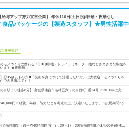
 【給与アップ努力宣言企業】 年休116日(土日祝)/転勤・夜勤なし
／食品パッケージの【製造スタッフ】★男性活躍中
第二新卒歓迎
のモノづくりに携わる！】■印刷機・ドライラミネーター機などさまざまな機械を
います ★夜勤無し
】◎35歳以下の方 ■「技術を身につけて活躍したい方」は大歓迎！モノづくりを
ができる環境です！
の目駅より徒歩8分】 宮城県仙台市若林区六丁の目西町1番34号 ☆2016年に完
円～240,000円※経験、年齢、能力などを考慮の上、決定いたします。※試用期間3ヶ
円
労働時間制（週平均40時間以内）8：30～17：30(実働8時間／休憩60分)※残…