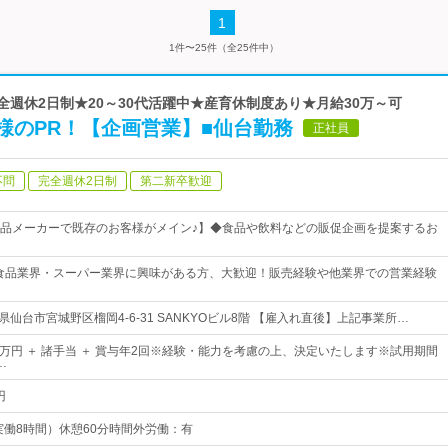
1
1件〜25件（全25件中）
完全週休2日制★20～30代活躍中★産育休制度あり★月給30万～可
様のPR！【企画営業】■仙台勤務
正社員
不問
完全週休2日制
第二新卒歓迎
品メーカーで既存のお客様がメイン♪】◆食品や飲料などの販促企画を提案するお
食品業界・スーパー業界に興味がある方、大歓迎！販売経験や他業界での営業経験
県仙台市宮城野区榴岡4-6-31 SANKYOビル8階 【雇入れ直後】上記事業所…
40万円 ＋ 諸手当 ＋ 賞与年2回※経験・能力を考慮の上、決定いたします※試用期間
…
円
0（実働8時間）休憩60分時間外労働：有