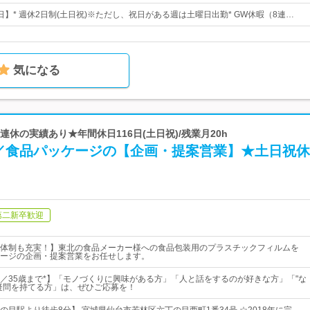
6日】* 週休2日制(土日祝)※ただし、祝日がある週は土曜日出勤* GW休暇（8連…
気になる
9連休の実績あり★年間休日116日(土日祝)/残業月20h
／食品パッケージの【企画・提案営業】★土日祝休
第二新卒歓迎
体制も充実！】東北の食品メーカー様への食品包装用のプラスチックフィルムを
ージの企画・提案営業をお任せします。
／35歳まで*】「モノづくりに興味がある方」「人と話をするのが好きな方」「"な
疑問を持てる方」は、ぜひご応募を！