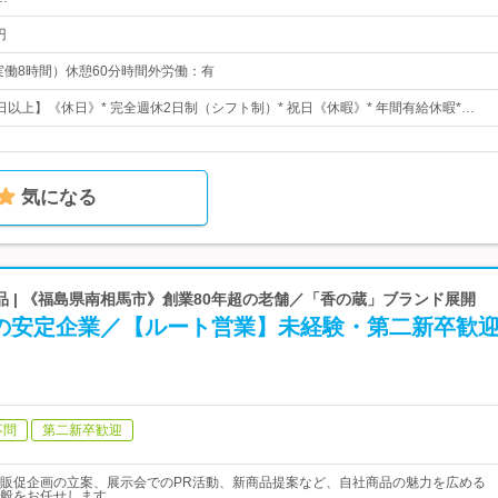
円
0（実働8時間）休憩60分時間外労働：有
0日以上】《休日》* 完全週休2日制（シフト制）* 祝日《休暇》* 年間有給休暇*…
気になる
 | 《福島県南相馬市》創業80年超の老舗／「香の蔵」ブランド展開
超の安定企業／【ルート営業】未経験・第二新卒歓
不問
第二新卒歓迎
販促企画の立案、展示会でのPR活動、新商品提案など、自社商品の魅力を広める
般をお任せします。