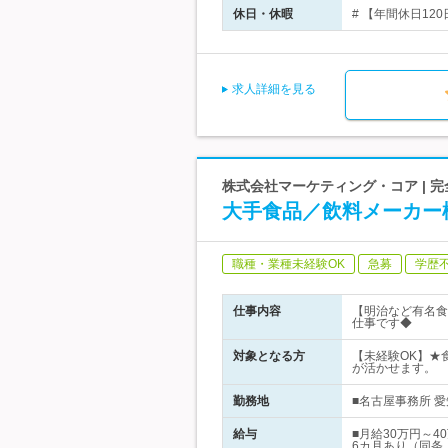
休日・休暇
# 【年間休日12
求人詳細を見る
株式会社マーケティング・コア | 
大手食品／飲料メーカー
職種・業種未経験OK
急募
学歴
仕事内容
【明治など有名食
仕事です◆
対象となる方
【未経験OK】★
が活かせます。
勤務地
■名古屋事務所 愛
給与
■月給30万円～
6カ月あり（同条