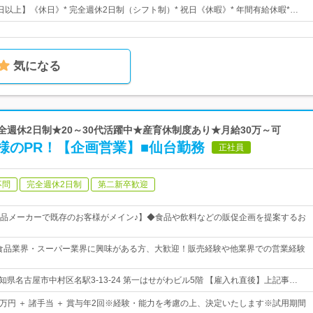
0日以上】《休日》* 完全週休2日制（シフト制）* 祝日《休暇》* 年間有給休暇*…
気になる
完全週休2日制★20～30代活躍中★産育休制度あり★月給30万～可
様のPR！【企画営業】■仙台勤務
正社員
不問
完全週休2日制
第二新卒歓迎
品メーカーで既存のお客様がメイン♪】◆食品や飲料などの販促企画を提案するお
食品業界・スーパー業界に興味がある方、大歓迎！販売経験や他業界での営業経験
知県名古屋市中村区名駅3-13-24 第一はせがわビル5階 【雇入れ直後】上記事…
40万円 ＋ 諸手当 ＋ 賞与年2回※経験・能力を考慮の上、決定いたします※試用期間
…