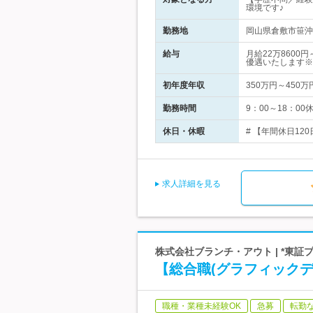
環境です♪
勤務地
岡山県倉敷市笹沖4
給与
月給22万8600
優遇いたします※
初年度年収
350万円～450万
勤務時間
9：00～18：0
休日・休暇
# 【年間休日12
求人詳細を見る
株式会社ブランチ・アウト | *東証
【総合職(グラフィック
職種・業種未経験OK
急募
転勤