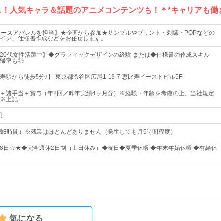
ス！人気キャラ＆話題のアニメコンテンツも！＊*キャリアも働
ィースアパレルを担当】★企画から参加★サンプルやプリント・刺繍・POPなどの
イン、仕様書作成などをお任せします。
20代女性活躍中】◆グラフィックデザインの経験 または◆仕様書の作成スキル
帰率も◎
駅から徒歩5分♪】 東京都渋谷区広尾1-13-7 恵比寿イーストビル5F
以上＋諸手当＋賞与（年2回／昨年実績4ヶ月分）※経験・年齢を考慮の上、当社規定
※上記…
円
5（実働8時間）※残業はほとんどありません（発生しても月5時間程度）
128日☆★◆完全週休2日制（土日休み）◆祝日◆夏季休暇 ◆年末年始休暇 ◆有給休
気になる