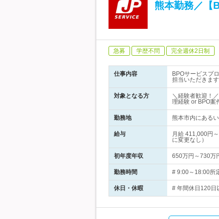
熊本勤務／【
急募
学歴不問
完全週休2日制
仕事内容
BPOサービスプ
担当いただきます
対象となる方
＼経験者歓迎！／
理経験 or BP
勤務地
熊本市内にあるい
給与
月給 411,00
に変更なし）
初年度年収
650万円～730万
勤務時間
# 9:00～18
休日・休暇
# 年間休日120日