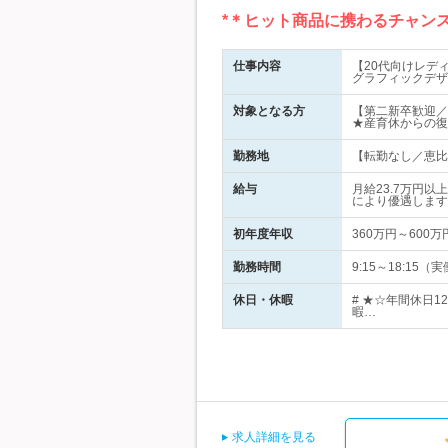
*＊ヒット商品に携わるチャン
仕事内容
【20代向けレデ
グラフィックデザ
対象となる方
【第二新卒歓迎／
★産育休からの復
勤務地
【転勤なし／恵比寿
給与
月給23.7万円
により優遇します
初年度年収
360万円～600万
勤務時間
9:15～18:1
休日・休暇
# ★☆年間休日
暇…
求人詳細を見る