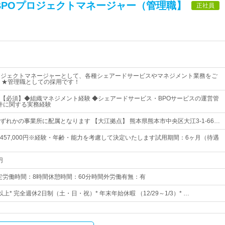
BPOプロジェクトマネージャー（管理職】
正社員
ロジェクトマネージャーとして、各種シェアードサービスやマネジメント業務をご
 ★管理職としての採用です！
【必須】◆組織マネジメント経験 ◆シェアードサービス・BPOサービスの運営管
O案件に関する実務経験
ずれかの事業所に配属となります 【大江拠点】 熊本県熊本市中央区大江3-1-66…
0円～457,000円※経験・年齢・能力を考慮して決定いたします試用期間：6ヶ月（待遇
円
:00所定労働時間：8時間休憩時間：60分時間外労働有無：有
以上* 完全週休2日制（土・日・祝）* 年末年始休暇 （12/29～1/3）* …