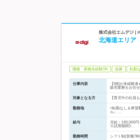
株式会社エムデジ | 
北海道エリア
職種・業種未経験OK
急募
転勤
仕事内容
【9割が未経験者
販売業務をお任せ
対象となる方
【育児中の社員も
勤務地
<転勤なし＆希望
ル』…
給与
月給：190,00
※試用期間3…
勤務時間
シフト制(実働7時