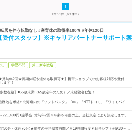
1
1件〜1件（全1件中）
#転居を伴う転勤なし #産育休の取得率100％ #年休120日
【受付スタッフ】※キャリアパートナーサポート案
なし
学歴不問
第二新卒歓迎
★賞与年2回★長期休暇や連休も取得可★】携帯ショップでのお客様対応や受付・
します！
多数在籍】■65歳未満（65歳定年のため）／未経験者歓迎！
勤務地を考慮> 北海道内の『ソフトバンク』『au』『NTTドコモ』『ワイモバイ
0円～221,400円+諸手当+賞与年2回※年齢を考慮の上、当社規定により決定します。
間50分・休憩70分)★前年の平均残業時間／月19時間程度▼勤務シフト例9:30～…