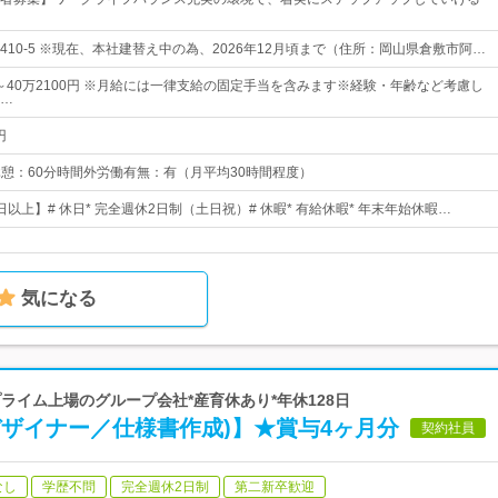
10-5 ※現在、本社建替え中の為、2026年12月頃まで（住所：岡山県倉敷市阿…
円～40万2100円 ※月給には一律支給の固定手当を含みます※経験・年齢など考慮し
…
円
0休憩：60分時間外労働有無：有（月平均30時間程度）
0日以上】# 休日* 完全週休2日制（土日祝）# 休暇* 有給休暇* 年末年始休暇…
気になる
プライム上場のグループ会社*産育休あり*年休128日
デザイナー／仕様書作成)】★賞与4ヶ月分
契約社員
なし
学歴不問
完全週休2日制
第二新卒歓迎