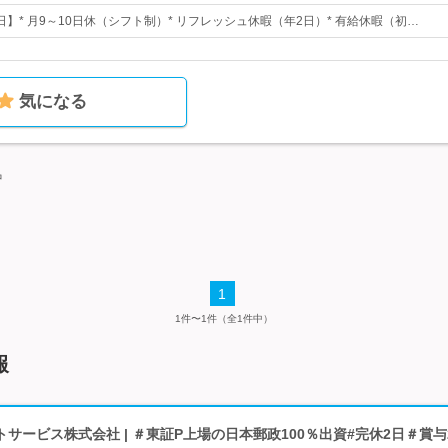
0日】* 月9～10日休（シフト制）* リフレッシュ休暇（年2日）* 有給休暇（初…
気になる
中
1
1件〜1件（全1件中）
報
サービス株式会社 | ＃東証P上場の日本郵政100％出資#完休2日＃賞与