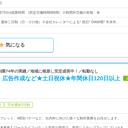
円
00(休憩70分)/就業時間 (所定労働時間8時間）※時間外労働の有無：有
日* 週休二日制（日・その他）※会社カレンダーによる* 祝日* GW休暇* 年末年…
気になる
 創業74年の実績／地域に根差し安定成長中！／転勤なし
】広告作成など★土日祝休★年間休日120日以上
問
完全週休2日制
フレット、WEBバナーなど、社内外に向けた様々な制作業務をお任せします。
者募集】ワークライフバランス充実の環境で、着実にステップアップしていける