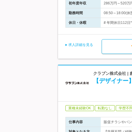
初年度年収
286万円～520万
勤務時間
08:50～18:
休日・休暇
# 年間休日112
求人詳細を見る
クラブン株式会社 |
【デザイナー
業種未経験OK
転勤なし
学歴不
仕事内容
販促チラシやパン
対象となる方
【学歴不問／経験