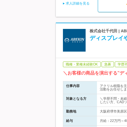
求人詳細を見る
株式会社千代田 | 
ディスプレイ
職種・業種未経験OK
急募
学歴
＼お客様の商品を演出する”デ
仕事内容
アクリル樹脂を主
活動をお任せしま
対象となる方
＼学歴不問・未経
したい方、CAD
勤務地
大阪府堺市美原区
給与
月給：22万円～