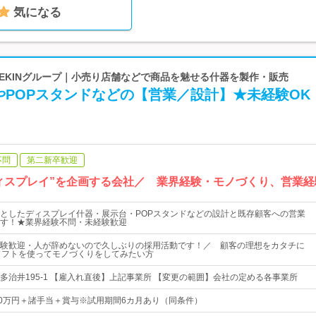
気になる
ABEKINグループ｜小売り店舗などで商品を魅せる什器を製作・販売
やPOPスタンドなどの【営業／設計】★未経験OK
不問
第二新卒歓迎
ィスプレイ”を企画する会社／ 業界経験・モノづくり、営業経
としたディスプレイ什器・展示台・POPスタンドなどの設計と既存顧客への営業
す！★業界経験不問・未経験歓迎
験歓迎・人が辞めないので久しぶりの採用活動です！／ 顧客の理想をカタチに
ソフトを使ってモノづくりをしてみたい方
多治井195-1 【雇入れ直後】上記事業所 【変更の範囲】会社の定める各事業所
40万円＋諸手当＋賞与※試用期間6カ月あり（同条件）