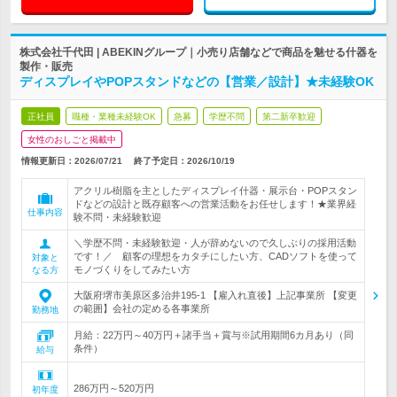
株式会社千代田 | ABEKINグループ｜小売り店舗などで商品を魅せる什器を
製作・販売
ディスプレイやPOPスタンドなどの【営業／設計】★未経験OK
正社員
職種・業種未経験OK
急募
学歴不問
第二新卒歓迎
女性のおしごと掲載中
情報更新日：2026/07/21
終了予定日：
2026/10/19
アクリル樹脂を主としたディスプレイ什器・展示台・POPスタン
ドなどの設計と既存顧客への営業活動をお任せします！★業界経
仕事内容
験不問・未経験歓迎
＼学歴不問・未経験歓迎・人が辞めないので久しぶりの採用活動
です！／ 顧客の理想をカタチにしたい方、CADソフトを使って
対象と
モノづくりをしてみたい方
なる方
大阪府堺市美原区多治井195-1 【雇入れ直後】上記事業所 【変更
の範囲】会社の定める各事業所
勤務地
月給：22万円～40万円＋諸手当＋賞与※試用期間6カ月あり（同
条件）
給与
286万円～520万円
初年度