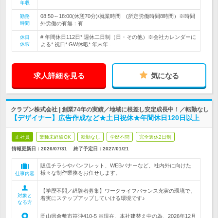
年収
08:50～18:00(休憩70分)/就業時間 (所定労働時間8時間）※時間
勤務
時間
外労働の有無：有
# 年間休日112日* 週休二日制（日・その他）※会社カレンダーに
休日
休暇
よる* 祝日* GW休暇* 年末年…
求人詳細を見る
気になる
クラブン株式会社 | 創業74年の実績／地域に根差し安定成長中！／転勤なし
【デザイナー】広告作成など★土日祝休★年間休日120日以上
正社員
業種未経験OK
転勤なし
学歴不問
完全週休2日制
情報更新日：2026/07/31
終了予定日：
2027/01/21
販促チラシやパンフレット、WEBバナーなど、社内外に向けた
様々な制作業務をお任せします。
仕事内容
【学歴不問／経験者募集】ワークライフバランス充実の環境で、
対象と
着実にステップアップしていける環境です♪
なる方
岡山県倉敷市笹沖410-5 ※現在、本社建替え中の為、2026年12月