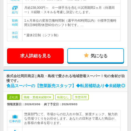
月給238,000円～ ※一律手当を含む※試用期間2ヵ月（待遇同
一）※経験・スキルを考慮し決定いたします。
給与
1ヵ月単位の変形労働時間制（週平均40時間以内）※標準労働時
勤務
時間
間1日8時間/休憩60分のシフト制です。…
休日
* 週休2日制（シフト制）
休暇
求人詳細を見る
気になる
株式会社岡田商店 | 鳥取・島根で愛される地域密着スーパー！旬の食材が自
慢です。
食品スーパーの【惣菜販売スタッフ】◆転居補助あり◆未経験◎
正社員
職種・業種未経験OK
転勤なし
学歴不問
情報更新日：2026/03/06
終了予定日：
2026/09/03
惣菜部門にて、市場からの仕入れや加工、鮮度チェック、魅力的
な売場づくりをお任せします。あなたの目利きで選んだ商品が、
仕事内容
お客様の食卓を彩ります。