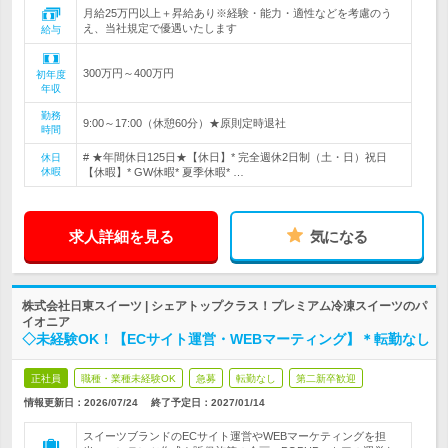
月給25万円以上＋昇給あり※経験・能力・適性などを考慮のう
え、当社規定で優遇いたします
給与
300万円～400万円
初年度
年収
勤務
9:00～17:00（休憩60分）★原則定時退社
時間
# ★年間休日125日★【休日】* 完全週休2日制（土・日）祝日
休日
休暇
【休暇】* GW休暇* 夏季休暇* …
求人詳細を見る
気になる
株式会社日東スイーツ | シェアトップクラス！プレミアム冷凍スイーツのパ
イオニア
◇未経験OK！【ECサイト運営・WEBマーティング】＊転勤なし
正社員
職種・業種未経験OK
急募
転勤なし
第二新卒歓迎
情報更新日：2026/07/24
終了予定日：
2027/01/14
スイーツブランドのECサイト運営やWEBマーケティングを担