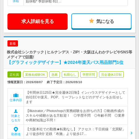
休暇
始休暇* 季節休暇 8日…
求人詳細を見る
気になる
新着
株式会社シンカテック | ヒルナンデス・ZIP!・大阪ほんわかテレビやSNS等
メディアで話題!
【グラフィックデザイナー】★2024年楽天バス用品部門1位
正社員
業種未経験OK
急募
転勤なし
学歴不問
完全週休2日制
情報更新日：2026/08/07
終了予定日：
2026/09/10
【年間休日125日★完全週休2日制】インハウスデザイナーとして
自社ECや楽天、POP、リーフレットなどのデザインをお任せし
仕事内容
ます
【Illustrator／Photoshopの実務経験をお持ちの方】◎動画作成の
スキルや経験がある方歓迎！ ◎学歴不問 ◎年齢不問 ◎業界
対象と
や商材知識は不問！
なる方
【大阪本社での勤務★転勤なし】 アクセス：千日前線「北巽駅」
より徒歩8分 近鉄「布施」より徒歩17…
勤務地