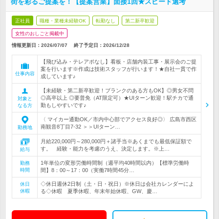
街を彩るご提案を！【提案営業】面接1回★スピード選考
正社員
職種・業種未経験OK
転勤なし
第二新卒歓迎
女性のおしごと掲載中
情報更新日：2026/07/07
終了予定日：
2026/12/28
【飛び込み・テレアポなし】看板・店舗内装工事・展示会のご提
案を行います※作成は技術スタッフが行います！★自社一貫で作
仕事内容
成しています♪
【未経験・第二新卒歓迎！ブランクのある方もOK】◎男女不問
◎高卒以上 ◎要普免（AT限定可）★UIターン歓迎！駅チカで通
対象と
勤もしやすいです♪
なる方
〈 マイカー通勤OK／市内中心部でアクセス良好◎〉 広島市西区
南観音8丁目7-32 ＞＞UIターン…
勤務地
月給220,000円～280,000円＋諸手当※あくまでも最低保証額で
す。 経験・能力を考慮のうえ、決定します。※上…
給与
1年単位の変形労働時間制（週平均40時間以内）【標準労働時
勤務
時間
間】8：00～17：00（実働7時間45分…
◇休日週休2日制（土・日・祝日）※休日は会社カレンダーによ
休日
休暇
る◇休暇 夏季休暇、年末年始休暇、GW、慶…