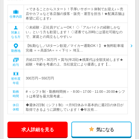
＜できることからスタート！手厚いサポート体制でお迎え♪＞売
店やカフェなど各店舗の接客・販売・運営を担当！★配属店舗は
仕事内容
希望に応じます♪
◇未経験・正社員デビューOK！ ◇「アルバイトの経験しかな
い」という方も歓迎します！ ◇遅番でも20時には退社可能なの
対象と
で、家庭との両立もしやすい♪
なる方
【転勤なし／UIターン歓迎／マイカー通勤OK！】 ★無料駐車場
完備 ＝＝高坂SA＝＝＜下り＞ 埼玉…
勤務地
月給22万円～30万円 + 賞与(年2回)★残業代は全額支給します★
経験・年齢を考慮の上、当社規定により優遇します【…
給与
300万円～550万円
初年度
年収
# ＜シフト制・勤務時間例＞・8:00～17:00・11:00～20:00★シフ
勤務
時間
トは希望を最大限考慮…
◆週休2日制（シフト制）⇒月9日休み※基本的に週2日の休日が
休日
休暇
取得できるように調整しています！◆年次有…
求人詳細を見る
気になる