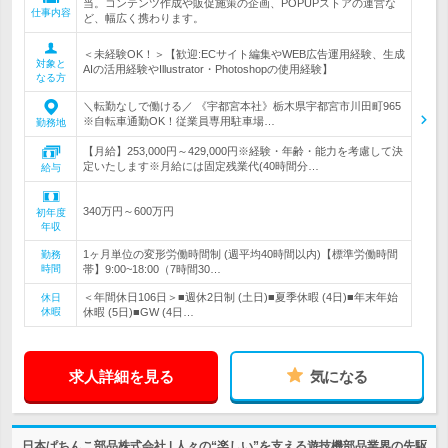
当。コンテンツ作成や販促施策の企画、POPUPストアの運営な
仕事内容
ど、幅広く携わります。
＜未経験OK！＞【歓迎:ECサイト編集やWEB広告運用経験、生成
対象と
AIの活用経験やIllustrator・Photoshopの使用経験】
なる方
＼転勤なしで働ける／ 《宇都宮本社》栃木県宇都宮市川田町965
※自転車通勤OK！従業員専用駐車場…
勤務地
【月給】253,000円～429,000円※経験・年齢・能力を考慮して決
定いたします※月給には固定残業代(40時間分…
給与
340万円～600万円
初年度
年収
1ヶ月単位の変形労働時間制 (週平均40時間以内)【標準労働時間
勤務
時間
帯】9:00~18:00（7時間30…
＜年間休日106日＞■週休2日制 (土日)■夏季休暇 (4日)■年末年始
休日
休暇
休暇 (5日)■GW (4日…
求人詳細を見る
気になる
日本ぱちんこ部品株式会社 | 人々の“楽しい”を支える遊技機部品業界の先駆