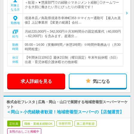
＜歓迎＞▼惣菜部門での経験☆マネジメント経験│◎チームワー
対象と
クを大切に働きたい方にぴったりの環境です！
なる方
境港本店／鳥取県境港市幸神町353 ※マイカー通勤可 【雇入れ直
後】上記事業所 【変更の範囲】会社…
勤務地
月給220,000円～342,000円※月30時間分の固定残業代（40,000円
～62,000円）を含みます。超過分…
給与
05:00～14:00（実働8時間／休憩1時間）※時間外勤務あり（月30
勤務
時間
時間程度）
【年間休日109日】週休2日制（曜日固定）年末年始休暇（5日）
休日
休暇
出産・育児休暇介護休暇その他休暇
求人詳細を見る
気になる
株式会社フレスタ | 広島・岡山・山口で展開する地域密着型スーパーマーケ
ット
＜岡山＞小売経験者歓迎！地域密着型スーパーの【店舗運営】
正社員
職種・業種未経験OK
学歴不問
第二新卒歓迎
女性のおしごと掲載中