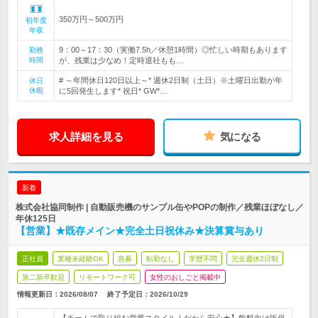
350万円～500万円
初年度
年収
9：00～17：30（実働7.5h／休憩1時間）◎忙しい時期もあります
勤務
時間
が、残業は少なめ！定時退社もも…
# ～年間休日120日以上～* 週休2日制（土日）※土曜日出勤が年
休日
休暇
に5回発生します* 祝日* GW*…
求人詳細を見る
気になる
新着
株式会社協同制作 | 自動販売機のサンプル缶やPOPの制作／残業ほぼなし／
年休125日
【営業】★既存メイン★完全土日祝休み★決算賞与あり
正社員
業種未経験OK
急募
転勤なし
学歴不問
完全週休2日制
第二新卒歓迎
リモートワーク可
女性のおしごと掲載中
情報更新日：2026/08/07
終了予定日：
2026/10/29