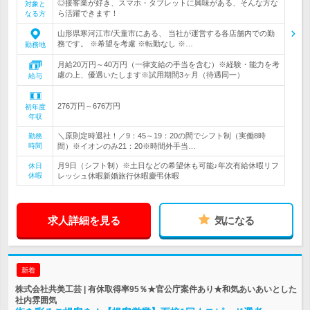
◎接客業が好き、スマホ・タブレットに興味がある、そんな方な
対象と
ら活躍できます！
なる方
山形県寒河江市/天童市にある、 当社が運営する各店舗内での勤
務です。 ※希望を考慮 ※転勤なし ※…
勤務地
月給20万円～40万円（一律支給の手当を含む）※経験・能力を考
慮の上、優遇いたします※試用期間3ヶ月（待遇同一）
給与
276万円～676万円
初年度
年収
＼原則定時退社！／9：45～19：20の間でシフト制（実働8時
勤務
時間
間）※イオンのみ21：20※時間外手当…
月9日（シフト制）※土日などの希望休も可能♪年次有給休暇リフ
休日
休暇
レッシュ休暇新婚旅行休暇慶弔休暇
求人詳細を見る
気になる
新着
株式会社共美工芸 | 有休取得率95％★官公庁案件あり★和気あいあいとした
社内雰囲気