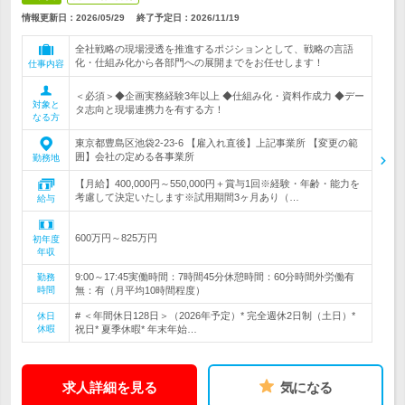
情報更新日：2026/05/29
終了予定日：
2026/11/19
全社戦略の現場浸透を推進するポジションとして、戦略の言語
化・仕組み化から各部門への展開までをお任せします！
仕事内容
＜必須＞◆企画実務経験3年以上 ◆仕組み化・資料作成力 ◆デー
対象と
タ志向と現場連携力を有する方！
なる方
東京都豊島区池袋2-23-6 【雇入れ直後】上記事業所 【変更の範
囲】会社の定める各事業所
勤務地
【月給】400,000円～550,000円＋賞与1回※経験・年齢・能力を
考慮して決定いたします※試用期間3ヶ月あり（…
給与
600万円～825万円
初年度
年収
9:00～17:45実働時間：7時間45分休憩時間：60分時間外労働有
勤務
時間
無：有（月平均10時間程度）
# ＜年間休日128日＞（2026年予定）* 完全週休2日制（土日）*
休日
休暇
祝日* 夏季休暇* 年末年始…
求人詳細を見る
気になる