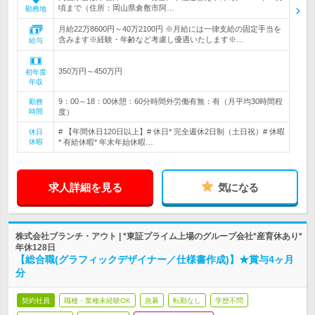
頃まで（住所：岡山県倉敷市阿…
勤務地
月給22万8600円～40万2100円 ※月給には一律支給の固定手当を
含みます※経験・年齢など考慮し優遇いたします※…
給与
350万円～450万円
初年度
年収
9：00～18：00休憩：60分時間外労働有無：有（月平均30時間程
勤務
時間
度）
# 【年間休日120日以上】# 休日* 完全週休2日制（土日祝）# 休暇
休日
休暇
* 有給休暇* 年末年始休暇…
求人詳細を見る
気になる
株式会社ブランチ・アウト | *東証プライム上場のグループ会社*産育休あり*
年休128日
【総合職(グラフィックデザイナー／仕様書作成)】★賞与4ヶ月
分
契約社員
職種・業種未経験OK
急募
転勤なし
学歴不問