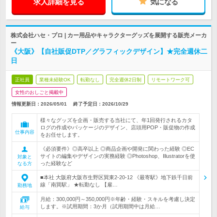
求人詳細を見る
気になる
株式会社ハセ・プロ | カー用品やキャラクターグッズを展開する販売メーカ
ー
《大阪》【自社販促DTP／グラフィックデザイン】★完全週休二
日
正社員
業種未経験OK
転勤なし
完全週休2日制
リモートワーク可
女性のおしごと掲載中
情報更新日：2026/05/01
終了予定日：
2026/10/29
様々なグッズを企画・販売する当社にて、年1回発行されるカタ
ログの作成やパッケージのデザイン、店頭用POP・販促物の作成
仕事内容
をお任せします。
《必須要件》◎高卒以上 ◎商品企画や開発に関わった経験 ◎EC
サイトの編集やデザインの実務経験 ◎Photoshop、Illustratorを使
対象と
った経験など
なる方
■本社 大阪府大阪市生野区巽東2-20-12 《最寄駅》地下鉄千日前
線「南巽駅」 ★転勤なし 【雇…
勤務地
月給：300,000円～350,000円※年齢・経験・スキルを考慮し決定
します。※試用期間：3か月（試用期間中は月給…
給与