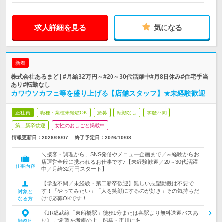
求人詳細を見る
気になる
新着
株式会社あるまど | #月給32万円～#20～30代活躍中#月8日休み#住宅手当
あり#転勤なし
カワウソカフェ等を盛り上げる【店舗スタッフ】★未経験歓迎
正社員
職種・業種未経験OK
急募
転勤なし
学歴不問
第二新卒歓迎
女性のおしごと掲載中
情報更新日：2026/08/07
終了予定日：
2026/10/08
＼接客・調理から、SNS発信やメニュー企画まで／未経験からお
店運営全般に携われるお仕事です♪【未経験歓迎／20～30代活躍
仕事内容
中／月給32万円スタート】
【学歴不問／未経験・第二新卒歓迎】難しい志望動機は不要で
す！「やってみたい」「人を笑顔にするのが好き」その気持ちだ
対象と
けで応募OKです！
なる方
《JR総武線「東船橋駅」徒歩1分または各駅より無料送迎バスあ
り》 ご希望を考慮の上、船橋・市川にあ…
勤務地