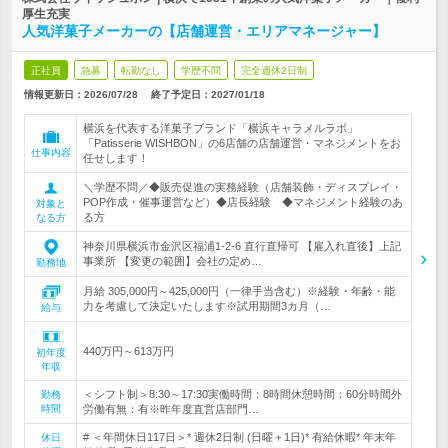
厚生充実
人気洋菓子メーカーの【店舗運営・エリアマネージャー】
正社員
急募
転勤なし
学歴不問
完全週休2日制
情報更新日：2026/07/28
終了予定日：
2027/01/18
横浜を代表する洋菓子ブランド「横浜キャラメルラボ」
「Patisserie WISHBON」の6店舗の店舗運営・マネジメントをお
仕事内容
任せします！
＼学歴不問／◆販売促進の実務経験（店舗装飾・ディスプレイ・
POP作成・催事運営など）◆店長経験 ◆マネジメント経験のあ
対象と
る方
なる方
神奈川県横浜市金沢区福浦1-2-6 直行直帰可 【雇入れ直後】上記
事業所 【変更の範囲】会社の定め…
勤務地
月給 305,000円～425,000円（一律手当含む）※経験・年齢・能
力を考慮して決定いたします※試用期間3カ月（…
給与
440万円～613万円
初年度
年収
＜シフト制＞8:30～17:30実働時間：8時間休憩時間：60分時間外
勤務
時間
労働有無：有※昨年度直営店部門…
# ＜年間休日117日＞* 週休2日制 (日曜＋1日)* 有給休暇* 年末年
休日