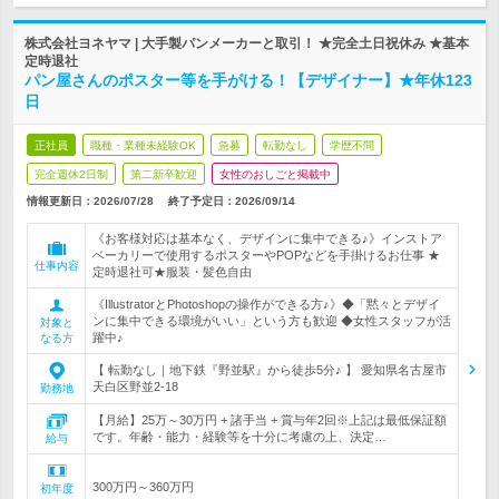
株式会社ヨネヤマ | 大手製パンメーカーと取引！ ★完全土日祝休み ★基本
定時退社
パン屋さんのポスター等を手がける！【デザイナー】★年休123
日
正社員
職種・業種未経験OK
急募
転勤なし
学歴不問
完全週休2日制
第二新卒歓迎
女性のおしごと掲載中
情報更新日：2026/07/28
終了予定日：
2026/09/14
《お客様対応は基本なく、デザインに集中できる♪》インストア
ベーカリーで使用するポスターやPOPなどを手掛けるお仕事 ★
仕事内容
定時退社可★服装・髪色自由
《IllustratorとPhotoshopの操作ができる方♪》◆「黙々とデザイ
ンに集中できる環境がいい」という方も歓迎 ◆女性スタッフが活
対象と
躍中♪
なる方
【 転勤なし｜地下鉄『野並駅』から徒歩5分♪ 】 愛知県名古屋市
天白区野並2-18
勤務地
【月給】25万～30万円 + 諸手当 + 賞与年2回※上記は最低保証額
です。年齢・能力・経験等を十分に考慮の上、決定…
給与
300万円～360万円
初年度