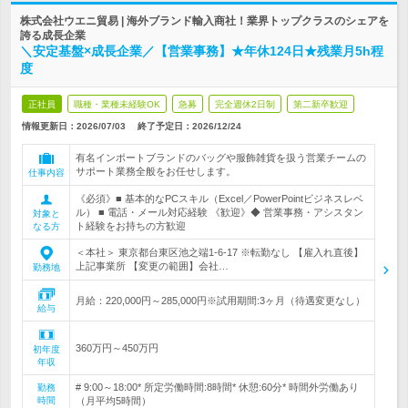
株式会社ウエニ貿易 | 海外ブランド輸入商社！業界トップクラスのシェアを
誇る成長企業
＼安定基盤×成長企業／【営業事務】★年休124日★残業月5h程
度
正社員
職種・業種未経験OK
急募
完全週休2日制
第二新卒歓迎
情報更新日：2026/07/03
終了予定日：
2026/12/24
有名インポートブランドのバッグや服飾雑貨を扱う営業チームの
サポート業務全般をお任せします。
仕事内容
《必須》■ 基本的なPCスキル（Excel／PowerPointビジネスレベ
ル） ■ 電話・メール対応経験 《歓迎》◆ 営業事務・アシスタン
対象と
ト経験をお持ちの方歓迎
なる方
＜本社＞ 東京都台東区池之端1-6-17 ※転勤なし 【雇入れ直後】
上記事業所 【変更の範囲】会社…
勤務地
月給：220,000円～285,000円※試用期間:3ヶ月（待遇変更なし）
給与
360万円～450万円
初年度
年収
# 9:00～18:00* 所定労働時間:8時間* 休憩:60分* 時間外労働あり
勤務
時間
（月平均5時間）