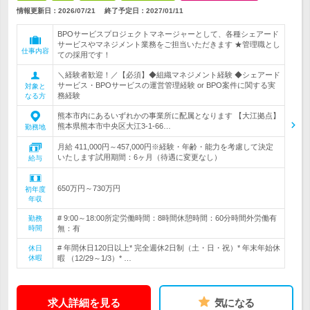
情報更新日：2026/07/21
終了予定日：
2027/01/11
BPOサービスプロジェクトマネージャーとして、各種シェアード
サービスやマネジメント業務をご担当いただきます ★管理職とし
仕事内容
ての採用です！
＼経験者歓迎！／【必須】◆組織マネジメント経験 ◆シェアード
サービス・BPOサービスの運営管理経験 or BPO案件に関する実
対象と
務経験
なる方
熊本市内にあるいずれかの事業所に配属となります 【大江拠点】
熊本県熊本市中央区大江3-1-66…
勤務地
月給 411,000円～457,000円※経験・年齢・能力を考慮して決定
いたします試用期間：6ヶ月（待遇に変更なし）
給与
650万円～730万円
初年度
年収
# 9:00～18:00所定労働時間：8時間休憩時間：60分時間外労働有
勤務
時間
無：有
# 年間休日120日以上* 完全週休2日制（土・日・祝）* 年末年始休
休日
休暇
暇 （12/29～1/3）* …
求人詳細を見る
気になる