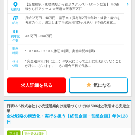
【淀屋橋駅・肥後橋駅から徒歩スグ♪／U・Iターン歓迎】 ※3路
線から好アクセス 大阪府大阪市西区江…
勤務地
月給23万円～40万円＋諸手当＋賞与年2回※年齢・経験・能力を
考慮のうえ、決定します※試用期間3ヶ月あり（待遇の変化…
給与
300万円～500万円
初年度
年収
勤務
* 10：00～19：00 (休憩1時間、実働時間8時間)
時間
* 完全週休2日制（土日）※状況によって土日に出勤いただくこと
休日
休暇
が稀にございます。 その場合平日で代休…
求人詳細を見る
気になる
日研I＆S株式会社 | 小売流通業向け売場づくりで約1500社と取引する安定企
業
全社戦略の構造化・実行を担う【経営企画・営業企画】年休128
日
正社員
完全週休2日制