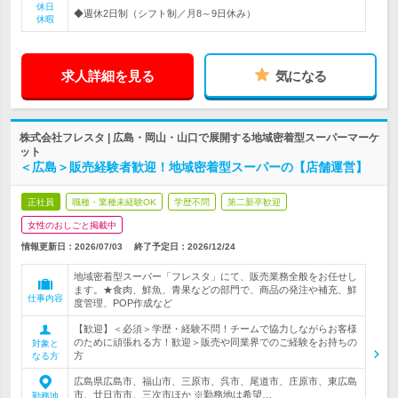
休日
◆週休2日制（シフト制／月8～9日休み）
休暇
求人詳細を見る
気になる
株式会社フレスタ | 広島・岡山・山口で展開する地域密着型スーパーマーケ
ット
＜広島＞販売経験者歓迎！地域密着型スーパーの【店舗運営】
正社員
職種・業種未経験OK
学歴不問
第二新卒歓迎
女性のおしごと掲載中
情報更新日：2026/07/03
終了予定日：
2026/12/24
地域密着型スーパー「フレスタ」にて、販売業務全般をお任せし
ます。★食肉、鮮魚、青果などの部門で、商品の発注や補充、鮮
仕事内容
度管理、POP作成など
【歓迎】＜必須＞学歴・経験不問！チームで協力しながらお客様
のために頑張れる方！歓迎＞販売や同業界でのご経験をお持ちの
対象と
方
なる方
広島県広島市、福山市、三原市、呉市、尾道市、庄原市、東広島
市、廿日市市、三次市ほか ※勤務地は希望…
勤務地