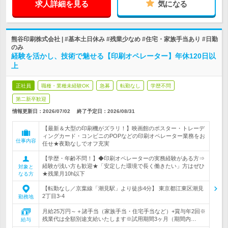
求人詳細を見る
気になる
熊谷印刷株式会社 | #基本土日休み #残業少なめ #住宅・家族手当あり #日勤
のみ
経験を活かし、技術で魅せる【印刷オペレーター】年休120日以
上
正社員
職種・業種未経験OK
急募
転勤なし
学歴不問
第二新卒歓迎
情報更新日：2026/07/02
終了予定日：
2026/08/31
【最新＆大型の印刷機がズラリ！】映画館のポスター・トレーデ
ィングカード・コンビニのPOPなどの印刷オペレーター業務をお
仕事内容
任せ★夜勤なしでオフ充実
【学歴・年齢不問！】◆印刷オペレーターの実務経験がある方⇒
経験が浅い方も歓迎★「安定した環境で長く働きたい」方はぜひ
対象と
★残業月10h以下
なる方
【転勤なし／京葉線「潮見駅」より徒歩4分】 東京都江東区潮見
2丁目3-4
勤務地
月給25万円～＋諸手当（家族手当・住宅手当など）+賞与年2回※
残業代は全額別途支給いたします※試用期間3ヶ月（期間内…
給与