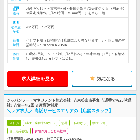
月給32万円～＋賞与年2回＋各種手当※試用期間3ヶ月（同条件）
※固定残業代（月30時間、70,000円～）を含む。超…
給与
384万円～424万円
初年度
年収
◇シフト制（勤務時間は店舗により異なります）# ＜各店舗の営
勤務
時間
業時間＞* Pizzeria ARUMA…
# 週休2日制（シフト制、月8日休み）* 年末年始（4日）* 有給休
休日
休暇
暇* 慶弔休暇# ★シフトは柔軟…
求人詳細を見る
気になる
ジャパンフードマネジメント株式会社 | ☆東松山市募集 ☆遅番でも20時退
社♪ ☆賞与年2回 ☆産育休制度
＼レア求人／ 高坂サービスエリアの【店舗スタッフ】
正社員
職種・業種未経験OK
急募
転勤なし
学歴不問
第二新卒歓迎
女性のおしごと掲載中
情報更新日：2026/06/26
終了予定日：
2026/08/27