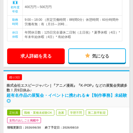
400万円～500万円
初年度
年収
9:00～18:00 （所定労働時間：8時間0分）休憩時間：60分時間外
勤務
時間
労働有無：有（月15～20時…
年間休日数：125日完全週休二日制（土日祝）* 夏季休暇（4日）*
休日
休暇
年末年始休暇（4日）* 有給休暇
求人詳細を見る
気になる
残り3日
株式会社エスピージャパン | 『アニメ漫画』『K-POP』などの展覧会実績多
数！月9日休み♪
超有名作品の展覧会・イベントに携われる★【制作事務】未経験
◎
正社員
職種・業種未経験OK
急募
学歴不問
第二新卒歓迎
女性のおしごと掲載中
情報更新日：2026/06/30
終了予定日：
2026/08/10