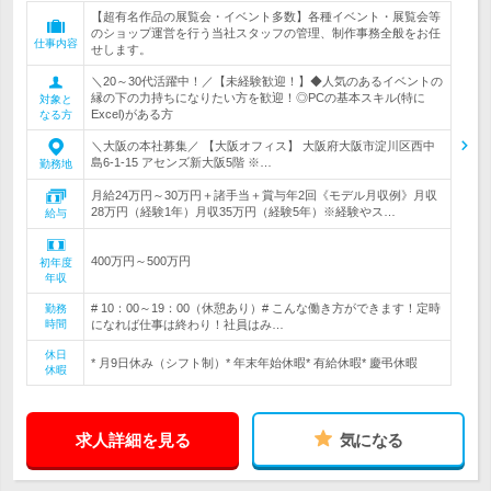
【超有名作品の展覧会・イベント多数】各種イベント・展覧会等
のショップ運営を行う当社スタッフの管理、制作事務全般をお任
仕事内容
せします。
＼20～30代活躍中！／【未経験歓迎！】◆人気のあるイベントの
縁の下の力持ちになりたい方を歓迎！◎PCの基本スキル(特に
対象と
Excel)がある方
なる方
＼大阪の本社募集／ 【大阪オフィス】 大阪府大阪市淀川区西中
島6-1-15 アセンズ新大阪5階 ※…
勤務地
月給24万円～30万円＋諸手当＋賞与年2回《モデル月収例》月収
28万円（経験1年）月収35万円（経験5年）※経験やス…
給与
400万円～500万円
初年度
年収
# 10：00～19：00（休憩あり）# こんな働き方ができます！定時
勤務
時間
になれば仕事は終わり！社員はみ…
休日
* 月9日休み（シフト制）* 年末年始休暇* 有給休暇* 慶弔休暇
休暇
求人詳細を見る
気になる