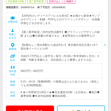
完全週休2日制
第二新卒歓迎
女性のおしごと掲載中
情報更新日：2026/07/14
終了予定日：
2026/08/31
【20代向けレディースアパレルを担当】★企画から参加★サンプ
ルやプリント・刺繍・POPなどのグラフィックデザイン、仕様書
仕事内容
作成などをお任せします。
【第二新卒歓迎／20代女性活躍中】◆グラフィックデザインの経
対象と
験 または◆仕様書の作成スキル ★産育休からの復帰率も◎
なる方
【転勤なし／恵比寿駅から徒歩5分♪】 東京都渋谷区広尾1-13-7
恵比寿イーストビル5F
勤務地
月給23.7万円以上＋諸手当＋賞与（年2回／昨年実績4ヶ月分）※
経験・年齢を考慮の上、当社規定により優遇します※上記…
給与
360万円～600万円
初年度
年収
9:15～18:15（実働8時間）※残業はほとんどありません（発生し
勤務
時間
ても月5時間程度）
# ★☆年間休日128日☆★◆完全週休2日制（土日休み）◆祝日◆
休日
休暇
夏季休暇 ◆年末年始休暇 ◆有給休暇…