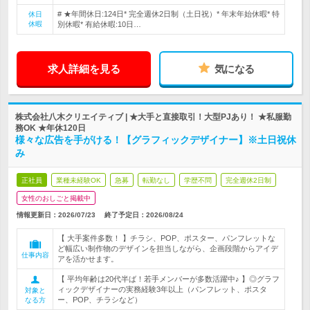
# ★年間休日:124日* 完全週休2日制（土日祝）* 年末年始休暇* 特
休日
休暇
別休暇* 有給休暇:10日…
求人詳細を見る
気になる
株式会社八木クリエイティブ | ★大手と直接取引！大型PJあり！ ★私服勤
務OK ★年休120日
様々な広告を手がける！【グラフィックデザイナー】※土日祝休
み
正社員
業種未経験OK
急募
転勤なし
学歴不問
完全週休2日制
女性のおしごと掲載中
情報更新日：2026/07/23
終了予定日：
2026/08/24
【 大手案件多数！ 】チラシ、POP、ポスター、パンフレットな
ど幅広い制作物のデザインを担当しながら、企画段階からアイデ
仕事内容
アを活かせます。
【 平均年齢は20代半ば！若手メンバーが多数活躍中♪ 】◎グラフ
ィックデザイナーの実務経験3年以上（パンフレット、ポスタ
対象と
ー、POP、チラシなど）
なる方