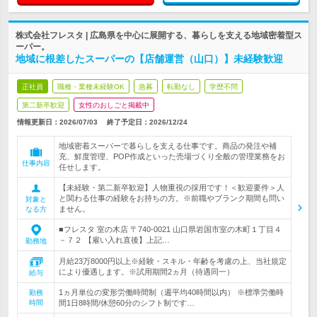
株式会社フレスタ | 広島県を中心に展開する、暮らしを支える地域密着型ス
ーパー。
地域に根差したスーパーの【店舗運営（山口）】未経験歓迎
正社員
職種・業種未経験OK
急募
転勤なし
学歴不問
第二新卒歓迎
女性のおしごと掲載中
情報更新日：2026/07/03
終了予定日：
2026/12/24
地域密着スーパーで暮らしを支える仕事です。商品の発注や補
充、鮮度管理、POP作成といった売場づくり全般の管理業務をお
仕事内容
任せします。
【未経験・第二新卒歓迎】人物重視の採用です！＜歓迎要件＞人
と関わる仕事の経験をお持ちの方。※前職やブランク期間も問い
対象と
ません。
なる方
■フレスタ 室の木店 〒740-0021 山口県岩国市室の木町１丁目４
－７２ 【雇い入れ直後】上記…
勤務地
月給23万8000円以上※経験・スキル・年齢を考慮の上、当社規定
により優遇します。※試用期間2ヵ月（待遇同一）
給与
1ヵ月単位の変形労働時間制（週平均40時間以内） ※標準労働時
勤務
時間
間1日8時間/休憩60分のシフト制です…