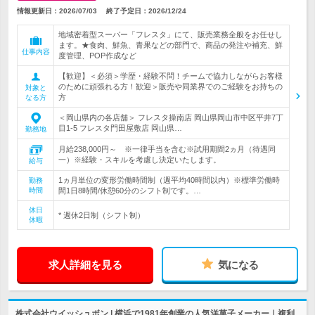
情報更新日：2026/07/03
終了予定日：
2026/12/24
地域密着型スーパー「フレスタ」にて、販売業務全般をお任せし
ます。★食肉、鮮魚、青果などの部門で、商品の発注や補充、鮮
仕事内容
度管理、POP作成など
【歓迎】＜必須＞学歴・経験不問！チームで協力しながらお客様
のために頑張れる方！歓迎＞販売や同業界でのご経験をお持ちの
対象と
方
なる方
＜岡山県内の各店舗＞ フレスタ操南店 岡山県岡山市中区平井7丁
目1-5 フレスタ門田屋敷店 岡山県…
勤務地
月給238,000円～ ※一律手当を含む※試用期間2ヵ月（待遇同
一）※経験・スキルを考慮し決定いたします。
給与
1ヵ月単位の変形労働時間制（週平均40時間以内）※標準労働時
勤務
時間
間1日8時間/休憩60分のシフト制です。…
休日
* 週休2日制（シフト制）
休暇
求人詳細を見る
気になる
株式会社ウイッシュボン | 横浜で1981年創業の人気洋菓子メーカー｜複利