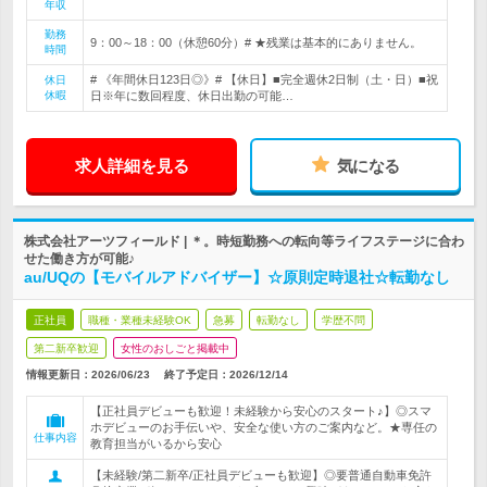
年収
勤務
9：00～18：00（休憩60分）# ★残業は基本的にありません。
時間
# 《年間休日123日◎》# 【休日】■完全週休2日制（土・日）■祝
休日
休暇
日※年に数回程度、休日出勤の可能…
求人詳細を見る
気になる
株式会社アーツフィールド | ＊。時短勤務への転向等ライフステージに合わ
せた働き方が可能♪
au/UQの【モバイルアドバイザー】☆原則定時退社☆転勤なし
正社員
職種・業種未経験OK
急募
転勤なし
学歴不問
第二新卒歓迎
女性のおしごと掲載中
情報更新日：2026/06/23
終了予定日：
2026/12/14
【正社員デビューも歓迎！未経験から安心のスタート♪】◎スマ
ホデビューのお手伝いや、安全な使い方のご案内など。★専任の
仕事内容
教育担当がいるから安心
【未経験/第二新卒/正社員デビューも歓迎】◎要普通自動車免許