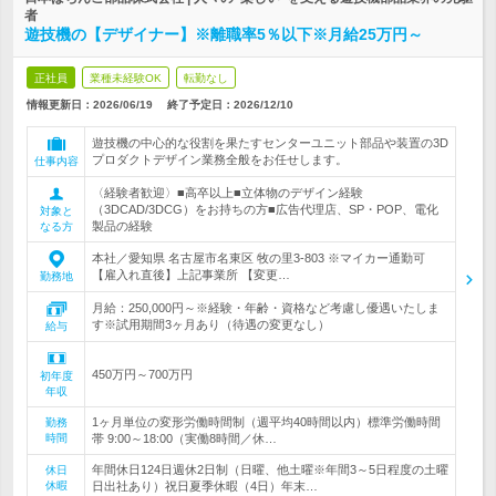
者
遊技機の【デザイナー】※離職率5％以下※月給25万円～
正社員
業種未経験OK
転勤なし
情報更新日：2026/06/19
終了予定日：
2026/12/10
遊技機の中心的な役割を果たすセンターユニット部品や装置の3D
プロダクトデザイン業務全般をお任せします。
仕事内容
〈経験者歓迎〉■高卒以上■立体物のデザイン経験
（3DCAD/3DCG）をお持ちの方■広告代理店、SP・POP、電化
対象と
製品の経験
なる方
本社／愛知県 名古屋市名東区 牧の里3-803 ※マイカー通勤可
【雇入れ直後】上記事業所 【変更…
勤務地
月給：250,000円～※経験・年齢・資格など考慮し優遇いたしま
す※試用期間3ヶ月あり（待遇の変更なし）
給与
450万円～700万円
初年度
年収
1ヶ月単位の変形労働時間制（週平均40時間以内）標準労働時間
勤務
時間
帯 9:00～18:00（実働8時間／休…
年間休日124日週休2日制（日曜、他土曜※年間3～5日程度の土曜
休日
休暇
日出社あり）祝日夏季休暇（4日）年末…