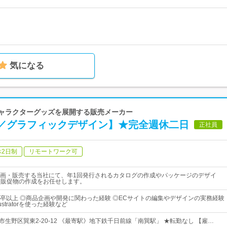
気になる
キャラクターグッズを展開する販売メーカー
P／グラフィックデザイン】★完全週休二日
正社員
休2日制
リモートワーク可
画・販売する当社にて、年1回発行されるカタログの作成やパッケージのデザイ
・販促物の作成をお任せします。
卒以上 ◎商品企画や開発に関わった経験 ◎ECサイトの編集やデザインの実務経験
llustratorを使った経験など
市生野区巽東2-20-12 《最寄駅》地下鉄千日前線「南巽駅」 ★転勤なし 【雇…