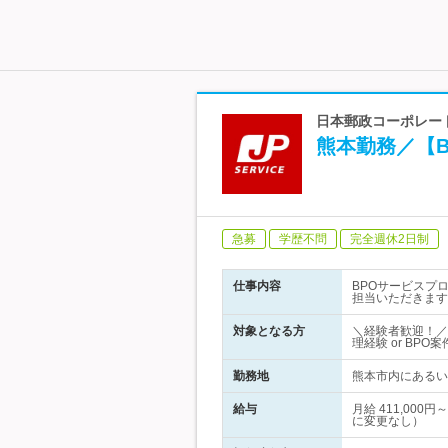
日本郵政コーポレート
熊本勤務／【
急募
学歴不問
完全週休2日制
仕事内容
BPOサービスプ
担当いただきます
対象となる方
＼経験者歓迎！／
理経験 or BP
勤務地
熊本市内にあるい
給与
月給 411,00
に変更なし）