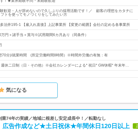
す！★業界経験不問・未経験歓迎
験歓迎・人が辞めないので久しぶりの採用活動です！／ 顧客の理想をカタチに
ソフトを使ってモノづくりをしてみたい方
多治井195-1 【雇入れ直後】上記事業所 【変更の範囲】会社の定める各事業所
40万円＋諸手当＋賞与※試用期間6カ月あり（同条件）
円
00(休憩70分)/就業時間 (所定労働時間8時間）※時間外労働の有無：有
日* 週休二日制（日・その他）※会社カレンダーによる* 祝日* GW休暇* 年末年…
気になる
 創業74年の実績／地域に根差し安定成長中！／転勤なし
】広告作成など★土日祝休★年間休日120日以上