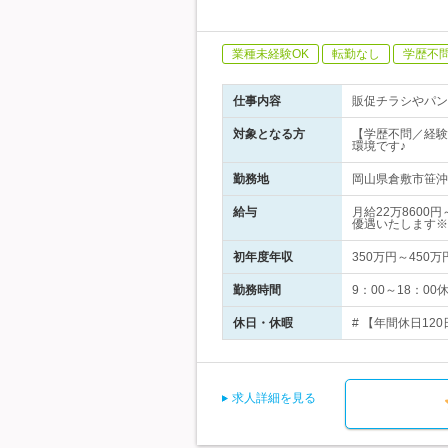
業種未経験OK
転勤なし
学歴不
仕事内容
販促チラシやパン
対象となる方
【学歴不問／経験
環境です♪
勤務地
岡山県倉敷市笹沖4
給与
月給22万8600
優遇いたします※
初年度年収
350万円～450万
勤務時間
9：00～18：0
休日・休暇
# 【年間休日12
求人詳細を見る