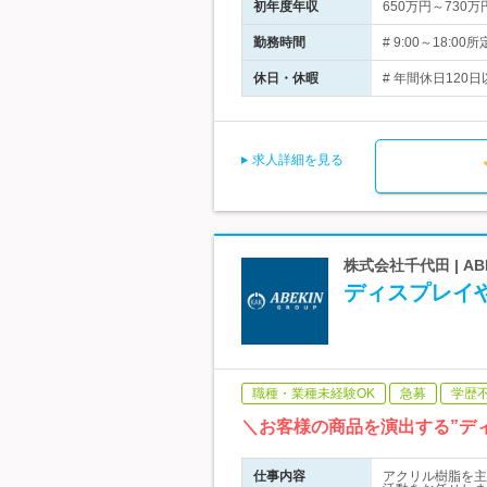
初年度年収
650万円～730万
勤務時間
# 9:00～18
休日・休暇
# 年間休日120日
求人詳細を見る
株式会社千代田 | 
ディスプレイ
職種・業種未経験OK
急募
学歴
＼お客様の商品を演出する”デ
仕事内容
アクリル樹脂を主