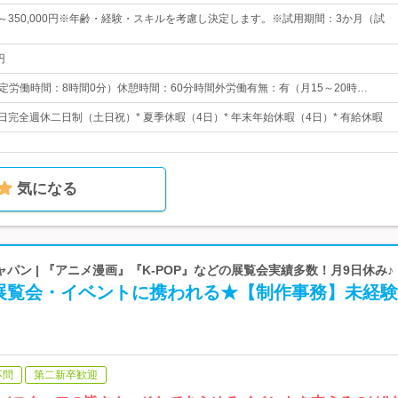
0円～350,000円※年齢・経験・スキルを考慮し決定します。※試用期間：3か月（試
円
0 （所定労働時間：8時間0分）休憩時間：60分時間外労働有無：有（月15～20時…
日完全週休二日制（土日祝）* 夏季休暇（4日）* 年末年始休暇（4日）* 有給休暇
気になる
パン | 『アニメ漫画』『K-POP』などの展覧会実績多数！月9日休み♪
展覧会・イベントに携われる★【制作事務】未経験
不問
第二新卒歓迎