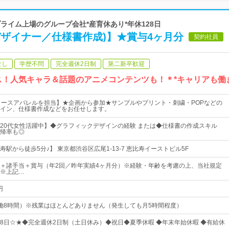
プライム上場のグループ会社*産育休あり*年休128日
デザイナー／仕様書作成)】★賞与4ヶ月分
契約社員
なし
学歴不問
完全週休2日制
第二新卒歓迎
ス！人気キャラ＆話題のアニメコンテンツも！＊*キャリアも働
ィースアパレルを担当】★企画から参加★サンプルやプリント・刺繍・POPなどの
イン、仕様書作成などをお任せします。
20代女性活躍中】◆グラフィックデザインの経験 または◆仕様書の作成スキル
帰率も◎
駅から徒歩5分♪】 東京都渋谷区広尾1-13-7 恵比寿イーストビル5F
以上＋諸手当＋賞与（年2回／昨年実績4ヶ月分）※経験・年齢を考慮の上、当社規定
※上記…
円
5（実働8時間）※残業はほとんどありません（発生しても月5時間程度）
128日☆★◆完全週休2日制（土日休み）◆祝日◆夏季休暇 ◆年末年始休暇 ◆有給休