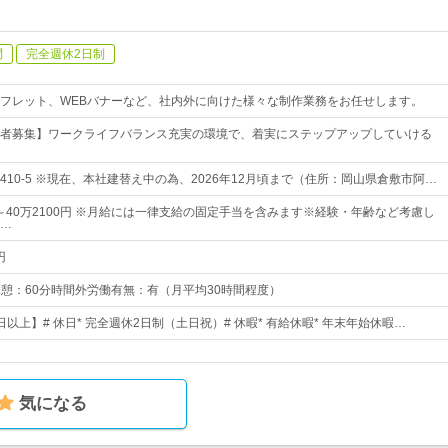
問
完全週休2日制
フレット、WEBバナーなど、社内外に向けた様々な制作業務をお任せします。
者募集】ワークライフバランス充実の環境で、着実にステップアップしていける
10-5 ※現在、本社建替え中の為、2026年12月頃まで（住所：岡山県倉敷市阿…
円～40万2100円 ※月給には一律支給の固定手当を含みます※経験・年齢など考慮し
…
円
0休憩：60分時間外労働有無：有（月平均30時間程度）
0日以上】# 休日* 完全週休2日制（土日祝）# 休暇* 有給休暇* 年末年始休暇…
気になる