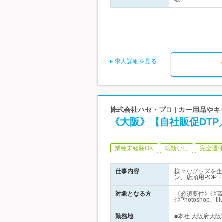
求人詳細を見る
株式会社ハセ・プロ | カー用品や
《大阪》【自社販促DT
業種未経験OK
転勤なし
完全週
仕事内容
様々なグッズを企
ン、店頭用POP
対象となる方
《必須要件》◎高
◎Photoshop、I
勤務地
■本社 大阪府大阪