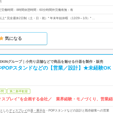
円
:00所定労働時間：8時間休憩時間：60分時間外労働有無：有
以上* 完全週休2日制（土・日・祝）* 年末年始休暇 （12/29～1/3）* …
気になる
ABEKINグループ｜小売り店舗などで商品を魅せる什器を製作・販売
やPOPスタンドなどの【営業／設計】★未経験OK
不問
第二新卒歓迎
ィスプレイ”を企画する会社／ 業界経験・モノづくり、営業経
としたディスプレイ什器・展示台・POPスタンドなどの設計と既存顧客への営業