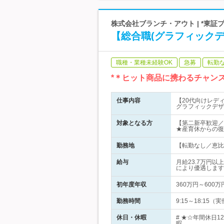
株式会社ブランチ・アウト | *東証
【総合職(グラフィック
職種・業種未経験OK
急募
転勤
*＊ヒット商品に携わるチャン
仕事内容
【20代向けレデ
グラフィックデザ
対象となる方
【第二新卒歓迎／
★産育休からの復
勤務地
【転勤なし／恵比寿
給与
月給23.7万円
により優遇します
初年度年収
360万円～600万
勤務時間
9:15～18:1
休日・休暇
# ★☆年間休日
暇…