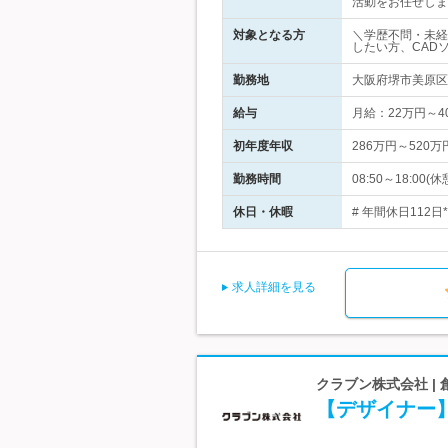
活動をお任せしま
対象となる方
＼学歴不問・未経
したい方、CAD
勤務地
大阪府堺市美原区
給与
月給：22万円～
初年度年収
286万円～520万
勤務時間
08:50～18:
休日・休暇
# 年間休日112
求人詳細を見る
クラブン株式会社 |
【デザイナー