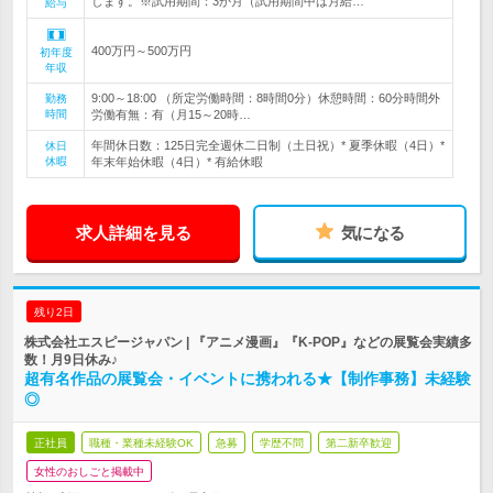
します。※試用期間：3か月（試用期間中は月給…
給与
400万円～500万円
初年度
年収
9:00～18:00 （所定労働時間：8時間0分）休憩時間：60分時間外
勤務
時間
労働有無：有（月15～20時…
年間休日数：125日完全週休二日制（土日祝）* 夏季休暇（4日）*
休日
休暇
年末年始休暇（4日）* 有給休暇
求人詳細を見る
気になる
残り2日
株式会社エスピージャパン | 『アニメ漫画』『K-POP』などの展覧会実績多
数！月9日休み♪
超有名作品の展覧会・イベントに携われる★【制作事務】未経験
◎
正社員
職種・業種未経験OK
急募
学歴不問
第二新卒歓迎
女性のおしごと掲載中