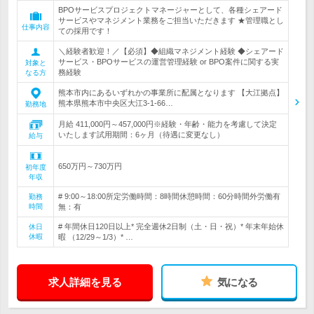
BPOサービスプロジェクトマネージャーとして、各種シェアード
サービスやマネジメント業務をご担当いただきます ★管理職とし
仕事内容
ての採用です！
＼経験者歓迎！／【必須】◆組織マネジメント経験 ◆シェアード
サービス・BPOサービスの運営管理経験 or BPO案件に関する実
対象と
務経験
なる方
熊本市内にあるいずれかの事業所に配属となります 【大江拠点】
熊本県熊本市中央区大江3-1-66…
勤務地
月給 411,000円～457,000円※経験・年齢・能力を考慮して決定
いたします試用期間：6ヶ月（待遇に変更なし）
給与
650万円～730万円
初年度
年収
# 9:00～18:00所定労働時間：8時間休憩時間：60分時間外労働有
勤務
時間
無：有
# 年間休日120日以上* 完全週休2日制（土・日・祝）* 年末年始休
休日
休暇
暇 （12/29～1/3）* …
求人詳細を見る
気になる