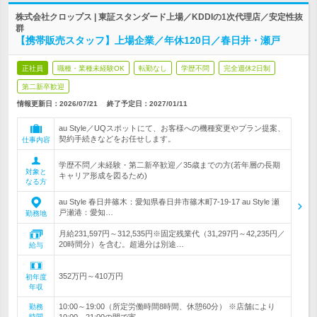
株式会社クロップス | 東証スタンダード上場／KDDIの1次代理店／安定性抜
群
【携帯販売スタッフ】上場企業／年休120日／春日井・瀬戸
正社員
職種・業種未経験OK
転勤なし
学歴不問
完全週休2日制
第二新卒歓迎
情報更新日：2026/07/21
終了予定日：
2027/01/11
au Style／UQスポットにて、お客様への機種変更やプラン提案、
契約手続きなどをお任せします。
仕事内容
学歴不問／未経験・第二新卒歓迎／35歳までの方(若年層の長期
対象と
キャリア形成を図るため)
なる方
au Style 春日井篠木：愛知県春日井市篠木町7-19-17 au Style 瀬
戸瀬港：愛知…
勤務地
月給231,597円～312,535円※固定残業代（31,297円～42,235円／
20時間分）を含む。超過分は別途…
給与
352万円～410万円
初年度
年収
10:00～19:00（所定労働時間8時間、休憩60分） ※店舗により
勤務
時間