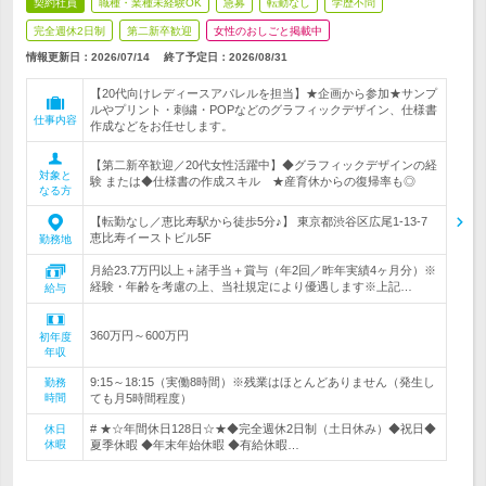
契約社員
職種・業種未経験OK
急募
転勤なし
学歴不問
完全週休2日制
第二新卒歓迎
女性のおしごと掲載中
情報更新日：2026/07/14
終了予定日：
2026/08/31
【20代向けレディースアパレルを担当】★企画から参加★サンプ
ルやプリント・刺繍・POPなどのグラフィックデザイン、仕様書
仕事内容
作成などをお任せします。
【第二新卒歓迎／20代女性活躍中】◆グラフィックデザインの経
対象と
験 または◆仕様書の作成スキル ★産育休からの復帰率も◎
なる方
【転勤なし／恵比寿駅から徒歩5分♪】 東京都渋谷区広尾1-13-7
恵比寿イーストビル5F
勤務地
月給23.7万円以上＋諸手当＋賞与（年2回／昨年実績4ヶ月分）※
経験・年齢を考慮の上、当社規定により優遇します※上記…
給与
360万円～600万円
初年度
年収
9:15～18:15（実働8時間）※残業はほとんどありません（発生し
勤務
時間
ても月5時間程度）
# ★☆年間休日128日☆★◆完全週休2日制（土日休み）◆祝日◆
休日
休暇
夏季休暇 ◆年末年始休暇 ◆有給休暇…