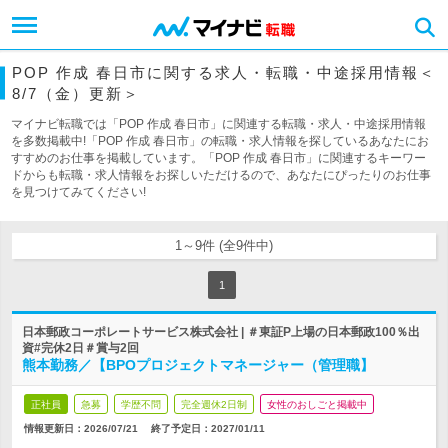
POP 作成 春日市に関する求人・転職・中途採用情報＜
8/7（金）更新＞
マイナビ転職では「POP 作成 春日市」に関連する転職・求人・中途採用情報
を多数掲載中!「POP 作成 春日市」の転職・求人情報を探しているあなたにお
すすめのお仕事を掲載しています。「POP 作成 春日市」に関連するキーワー
ドからも転職・求人情報をお探しいただけるので、あなたにぴったりのお仕事
を見つけてみてください!
1～9件 (全9件中)
1
日本郵政コーポレートサービス株式会社 | ＃東証P上場の日本郵政100％出
資#完休2日＃賞与2回
熊本勤務／【BPOプロジェクトマネージャー（管理職】
正社員
急募
学歴不問
完全週休2日制
女性のおしごと掲載中
情報更新日：2026/07/21
終了予定日：
2027/01/11