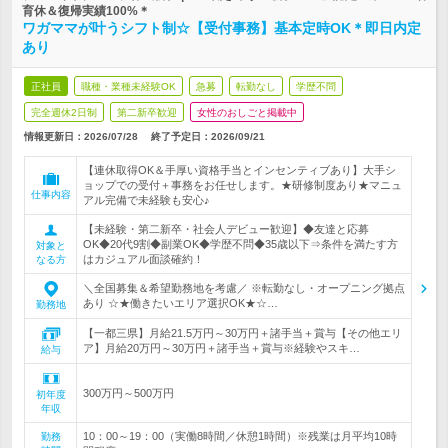
育休＆復帰実績100%＊
ワガママが叶うシフト制☆【受付事務】基本定時OK＊即日内定
あり
正社員
職種・業種未経験OK
急募
転勤なし
学歴不問
完全週休2日制
第二新卒歓迎
女性のおしごと掲載中
情報更新日：2026/07/28
終了予定日：
2026/09/21
【連休取得OK＆手厚い資格手当とインセンティブあり】大手シ
ョップでの受付＋事務をお任せします。★研修制度あり★マニュ
仕事内容
アル完備で未経験も安心♪
【未経験・第二新卒・社会人デビュー歓迎】◆友達と応募
OK◆20代9割◆副業OK◆学歴不問◆35歳以下⇒条件を満たす方
対象と
はカジュアル面談確約！
なる方
＼全国募集＆希望勤務地を考慮／ ※転勤なし・オープニング拠点
あり ☆★働きたいエリア選択OK★☆…
勤務地
【一都三県】月給21.5万円～30万円＋諸手当＋賞与【その他エリ
ア】月給20万円～30万円＋諸手当＋賞与※経験やスキ…
給与
300万円～500万円
初年度
年収
10：00～19：00（実働8時間／休憩1時間）※残業は月平均10時
勤務