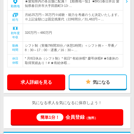
★愛知県内の各店舗に配属！ 【勤務地一覧】 ■BIG1春日井店 愛
知県春日井市大手田酉町3-13-…
勤務地
月給25万円～35万円※経験・能力を考慮のうえ決定いたします。
※上記金額には固定残業代（22時間分／31,482円～…
給与
320万円～480万円
初年度
年収
シフト制（実働7時間30分／休憩1時間）＜シフト例＞・早番／
勤務
時間
8：30～17：00・遅番／16：30～…
* 月8日休み（シフト制）* 祝日* 有給休暇* 慶弔休暇# ★5連休の
休日
休暇
取得実績あり！# ★有給休暇…
求人詳細を見る
気になる
気になる求人を気になるに保存しよう！
会員登録
簡単1分！
（無料）