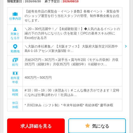
情報更新日：2026/06/30
終了予定日：
2026/08/10
【超有名作品の展覧会・イベント多数】各種イベント・展覧会等
のショップ運営を行う当社スタッフの管理、制作事務全般をお任
仕事内容
せします。
＼20～30代活躍中！／【未経験歓迎！】◆人気のあるイベントの
縁の下の力持ちになりたい方を歓迎！◎PCの基本スキル(特に
対象と
Excel)がある方
なる方
＼大阪の本社募集／ 【大阪オフィス】 大阪府大阪市淀川区西中
島6-1-15 アセンズ新大阪5階 ※…
勤務地
月給24万円～30万円＋諸手当＋賞与年2回《モデル月収例》月収
28万円（経験1年）月収35万円（経験5年）※経験やス…
給与
400万円～500万円
初年度
年収
# 10：00～19：00（休憩あり）# こんな働き方ができます！定時
勤務
時間
になれば仕事は終わり！社員はみ…
休日
* 月9日休み（シフト制）* 年末年始休暇* 有給休暇* 慶弔休暇
休暇
求人詳細を見る
気になる