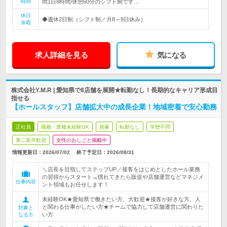
時間
間1日8時間/休憩60分のシフト制です…
休日
◆週休2日制（シフト制／月8～9日休み）
休暇
求人詳細を見る
気になる
株式会社Y.M.R | 愛知県で8店舗を展開★転勤なし！長期的なキャリア形成目
指せる
【ホールスタッフ】店舗拡大中の成長企業！地域密着で安心勤務
正社員
職種・業種未経験OK
急募
転勤なし
学歴不問
第二新卒歓迎
女性のおしごと掲載中
情報更新日：2026/07/02
終了予定日：
2026/08/31
＼店長を目指してステップUP／接客をはじめとしたホール業務
の習得からスタート→慣れてきたら販促や店舗運営などマネジメ
仕事内容
ント領域もお任せします！
未経験OK★愛知県で働きたい方、大歓迎★接客が好きな方、人
と関わる仕事がしたい方★チームで協力して店舗運営に関わりた
対象と
い方
なる方