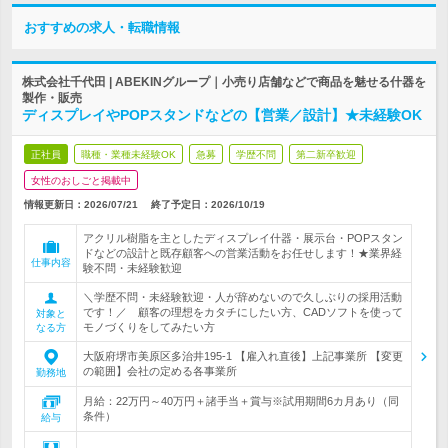
おすすめの求人・転職情報
株式会社千代田 | ABEKINグループ｜小売り店舗などで商品を魅せる什器を
製作・販売
ディスプレイやPOPスタンドなどの【営業／設計】★未経験OK
正社員
職種・業種未経験OK
急募
学歴不問
第二新卒歓迎
女性のおしごと掲載中
情報更新日：2026/07/21
終了予定日：
2026/10/19
アクリル樹脂を主としたディスプレイ什器・展示台・POPスタン
ドなどの設計と既存顧客への営業活動をお任せします！★業界経
仕事内容
験不問・未経験歓迎
＼学歴不問・未経験歓迎・人が辞めないので久しぶりの採用活動
です！／ 顧客の理想をカタチにしたい方、CADソフトを使って
対象と
モノづくりをしてみたい方
なる方
大阪府堺市美原区多治井195-1 【雇入れ直後】上記事業所 【変更
の範囲】会社の定める各事業所
勤務地
月給：22万円～40万円＋諸手当＋賞与※試用期間6カ月あり（同
条件）
給与