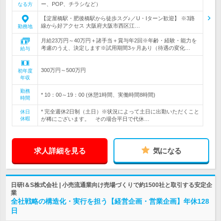
ー、POP、チラシなど）
なる方
【淀屋橋駅・肥後橋駅から徒歩スグ♪／U・Iターン歓迎】 ※3路
線から好アクセス 大阪府大阪市西区江…
勤務地
月給23万円～40万円＋諸手当＋賞与年2回※年齢・経験・能力を
考慮のうえ、決定します※試用期間3ヶ月あり（待遇の変化…
給与
300万円～500万円
初年度
年収
勤務
* 10：00～19：00 (休憩1時間、実働時間8時間)
時間
* 完全週休2日制（土日）※状況によって土日に出勤いただくこと
休日
休暇
が稀にございます。 その場合平日で代休…
求人詳細を見る
気になる
日研I＆S株式会社 | 小売流通業向け売場づくりで約1500社と取引する安定企
業
全社戦略の構造化・実行を担う【経営企画・営業企画】年休128
日