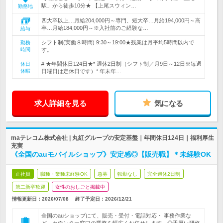
駅」から徒歩10分★ 【上尾スウィン…
勤務地
四大卒以上…月給204,000円～専門、短大卒…月給194,000円～高
卒…月給184,000円～※入社前のご経験な…
給与
シフト制(実働８時間) 9:30～19:00★残業は月平均5時間以内で
勤務
時間
す。
# ★年間休日124日★* 週休2日制（シフト制／月9日～12日※毎週
休日
休暇
日曜日は定休日です）* 年末年…
求人詳細を見る
気になる
maテレコム株式会社 | 丸紅グループの安定基盤｜年間休日124日｜福利厚生
充実
《全国のauモバイルショップ》安定感◎【販売職】＊未経験OK
正社員
職種・業種未経験OK
急募
転勤なし
完全週休2日制
第二新卒歓迎
女性のおしごと掲載中
情報更新日：2026/07/08
終了予定日：
2026/12/21
全国のauショップにて、販売・受付・電話対応・ 事務作業な