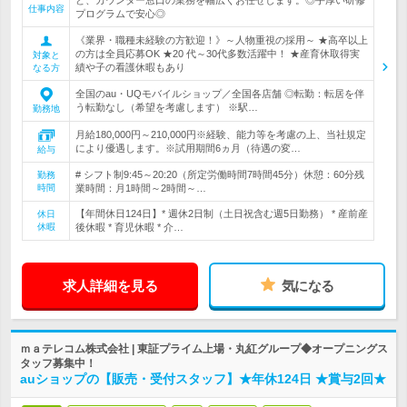
ど、カウンター窓口の業務を幅広くお任せします。◎手厚い研修
仕事内容
プログラムで安心◎
《業界・職種未経験の方歓迎！》～人物重視の採用～ ★高卒以上
の方は全員応募OK ★20 代～30代多数活躍中！ ★産育休取得実
対象と
績や子の看護休暇もあり
なる方
全国のau・UQモバイルショップ／全国各店舗 ◎転勤：転居を伴
う転勤なし（希望を考慮します） ※駅…
勤務地
月給180,000円～210,000円※経験、能力等を考慮の上、当社規定
により優遇します。※試用期間6ヵ月（待遇の変…
給与
# シフト制9:45～20:20（所定労働時間7時間45分）休憩：60分残
勤務
時間
業時間：月1時間～2時間～…
【年間休日124日】* 週休2日制（土日祝含む週5日勤務） * 産前産
休日
休暇
後休暇 * 育児休暇 * 介…
求人詳細を見る
気になる
ｍａテレコム株式会社 | 東証プライム上場・丸紅グループ◆オープニングス
タッフ募集中！
auショップの【販売・受付スタッフ】★年休124日 ★賞与2回★