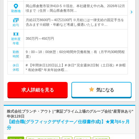
岡山県倉敷市笹沖410-5 ※現在、本社建替え中の為、2026年12月
頃まで（住所：岡山県倉敷市阿…
勤務地
月給22万8600円～40万2100円 ※月給には一律支給の固定手当を
含みます※経験・年齢など考慮し優遇いたします※…
給与
350万円～450万円
初年度
年収
9：00～18：00休憩：60分時間外労働有無：有（月平均30時間程
勤務
時間
度）
# 【年間休日120日以上】# 休日* 完全週休2日制（土日祝）# 休暇
休日
休暇
* 有給休暇* 年末年始休暇…
求人詳細を見る
気になる
株式会社ブランチ・アウト | *東証プライム上場のグループ会社*産育休あり*
年休128日
【総合職(グラフィックデザイナー／仕様書作成)】★賞与4ヶ月
分