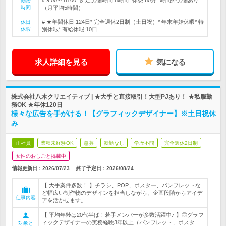
# 9:00～18:00* 所定労働時間:8時間* 休憩:60分* 時間外労働あり
勤務
時間
（月平均5時間）
# ★年間休日:124日* 完全週休2日制（土日祝）* 年末年始休暇* 特
休日
休暇
別休暇* 有給休暇:10日…
求人詳細を見る
気になる
株式会社八木クリエイティブ | ★大手と直接取引！大型PJあり！ ★私服勤
務OK ★年休120日
様々な広告を手がける！【グラフィックデザイナー】※土日祝休
み
正社員
業種未経験OK
急募
転勤なし
学歴不問
完全週休2日制
女性のおしごと掲載中
情報更新日：2026/07/23
終了予定日：
2026/08/24
【 大手案件多数！ 】チラシ、POP、ポスター、パンフレットな
ど幅広い制作物のデザインを担当しながら、企画段階からアイデ
仕事内容
アを活かせます。
【 平均年齢は20代半ば！若手メンバーが多数活躍中♪ 】◎グラフ
ィックデザイナーの実務経験3年以上（パンフレット、ポスタ
対象と