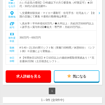
たい方必見の環境】◎45歳以下の方◎要普免（AT限定可）★20
対象と
代・30代の店長活躍中♪
なる方
＼交通費全額支給・マイカー通勤可・住宅手当・社宅あり／ 【全
国の店舗にて募集 ※最初の勤務地は希望…
勤務地
＼高水準！平均年収620万円／◆大卒以上：月給25万5000円以上
＋諸手当＋賞与年2回◆短大・専門卒：月給23万円以…
給与
350万円～650万円
初年度
年収
# 5:40～21:20の間でシフト制（実働7.83時間／休憩60分）《シフ
勤務
時間
ト例》※店舗により変動あ…
# 【年間休日125日】# ◎10日以上の連続休暇取得実績あり！* 完
休日
休暇
全週休2日制（土日祝含むシフト…
求人詳細を見る
気になる
1
1～9件 (全9件中)