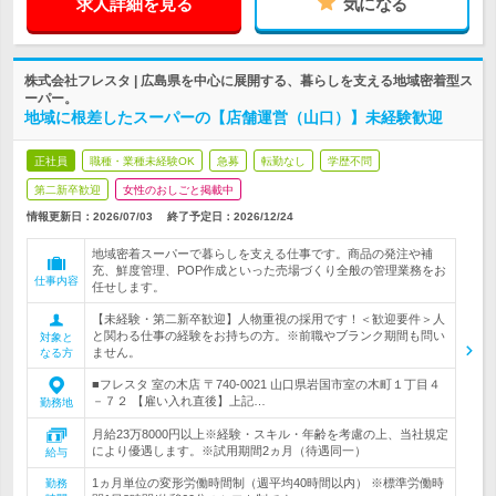
求人詳細を見る
気になる
株式会社フレスタ | 広島県を中心に展開する、暮らしを支える地域密着型ス
ーパー。
地域に根差したスーパーの【店舗運営（山口）】未経験歓迎
正社員
職種・業種未経験OK
急募
転勤なし
学歴不問
第二新卒歓迎
女性のおしごと掲載中
情報更新日：2026/07/03
終了予定日：
2026/12/24
地域密着スーパーで暮らしを支える仕事です。商品の発注や補
充、鮮度管理、POP作成といった売場づくり全般の管理業務をお
仕事内容
任せします。
【未経験・第二新卒歓迎】人物重視の採用です！＜歓迎要件＞人
と関わる仕事の経験をお持ちの方。※前職やブランク期間も問い
対象と
ません。
なる方
■フレスタ 室の木店 〒740-0021 山口県岩国市室の木町１丁目４
－７２ 【雇い入れ直後】上記…
勤務地
月給23万8000円以上※経験・スキル・年齢を考慮の上、当社規定
により優遇します。※試用期間2ヵ月（待遇同一）
給与
1ヵ月単位の変形労働時間制（週平均40時間以内） ※標準労働時
勤務