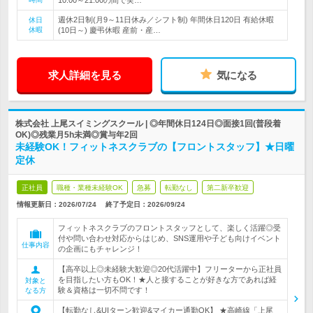
10:00～21:00の間で実…
週休2日制(月9～11日休み／シフト制) 年間休日120日 有給休暇
休日
休暇
(10日～) 慶弔休暇 産前・産…
求人詳細を見る
気になる
株式会社 上尾スイミングスクール | ◎年間休日124日◎面接1回(普段着
OK)◎残業月5h未満◎賞与年2回
未経験OK！フィットネスクラブの【フロントスタッフ】★日曜
定休
正社員
職種・業種未経験OK
急募
転勤なし
第二新卒歓迎
情報更新日：2026/07/24
終了予定日：
2026/09/24
フィットネスクラブのフロントスタッフとして、楽しく活躍◎受
付や問い合わせ対応からはじめ、SNS運用や子ども向けイベント
仕事内容
の企画にもチャレンジ！
【高卒以上◎未経験大歓迎◎20代活躍中】フリーターから正社員
を目指したい方もOK！★人と接することが好きな方であれば経
対象と
験＆資格は一切不問です！
なる方
【転勤なし&UIターン歓迎&マイカー通勤OK】 ★高崎線「上尾