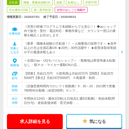
正社員
職種・業種未経験OK
急募
転勤なし
学歴不問
完全週休2日制
第二新卒歓迎
女性のおしごと掲載中
情報更新日：2026/07/01
終了予定日：
2026/08/31
《充実の研修プログラムで未経験からでも安心！》◆auショップ
内で販売・受付・電話対応・事務作業など、カウンター窓口の業
仕事内容
務を幅広くお任せします。
《業界・職種未経験の方歓迎！》～人物重視の採用です～ ★高卒
以上の方は全員応募OK ★20代～30代活躍中！ ★産育休取得実績
対象と
や子の看護休暇もあり
なる方
＜全国のau・UQモバイルショップ＞ ・勤務地は希望考慮＆転勤
なし ・駅チカ・マイカー通勤OKの店…
勤務地
【関東】月給21万円 ※群馬県は月給20万円【関西】月給20万
5000円【東北】月給19万5000円 ※青森県・秋田…
給与
《店舗営業時間内でのシフト制勤務》9：30～20：20の間で実働
勤務
時間
7時間45分勤務（休憩1時間）※シフ…
年間休日124日・週休2日制(土日祝含む週5日勤務)・有給休暇(即
休日
休暇
日付与)・産前産後休暇・育児休暇・…
求人詳細を見る
気になる