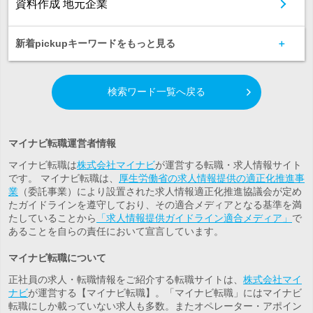
資料作成 地元企業
新着pickupキーワードをもっと見る
検索ワード一覧へ戻る
マイナビ転職運営者情報
マイナビ転職は
株式会社マイナビ
が運営する転職・求人情報サイト
です。 マイナビ転職は、
厚生労働省の求人情報提供の適正化推進事
業
（委託事業）により設置された求人情報適正化推進協議会が定め
たガイドラインを遵守しており、その適合メディアとなる基準を満
たしていることから
「求人情報提供ガイドライン適合メディア」
で
あることを自らの責任において宣言しています。
マイナビ転職について
正社員の求人・転職情報をご紹介する転職サイトは、
株式会社マイ
ナビ
が運営する【マイナビ転職】。「マイナビ転職」にはマイナビ
転職にしか載っていない求人も多数。また
オペレーター・アポイン