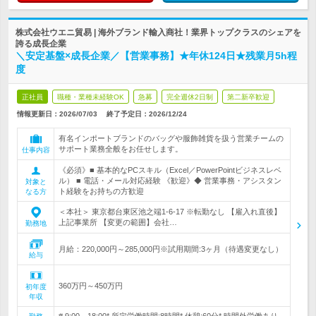
株式会社ウエニ貿易 | 海外ブランド輸入商社！業界トップクラスのシェアを
誇る成長企業
＼安定基盤×成長企業／【営業事務】★年休124日★残業月5h程
度
正社員
職種・業種未経験OK
急募
完全週休2日制
第二新卒歓迎
情報更新日：2026/07/03
終了予定日：
2026/12/24
有名インポートブランドのバッグや服飾雑貨を扱う営業チームの
サポート業務全般をお任せします。
仕事内容
《必須》■ 基本的なPCスキル（Excel／PowerPointビジネスレベ
ル） ■ 電話・メール対応経験 《歓迎》◆ 営業事務・アシスタン
対象と
ト経験をお持ちの方歓迎
なる方
＜本社＞ 東京都台東区池之端1-6-17 ※転勤なし 【雇入れ直後】
上記事業所 【変更の範囲】会社…
勤務地
月給：220,000円～285,000円※試用期間:3ヶ月（待遇変更なし）
給与
360万円～450万円
初年度
年収