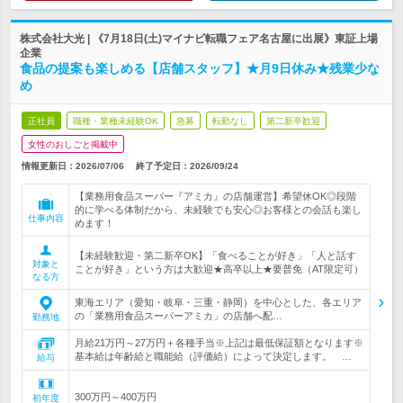
株式会社大光 | 《7月18日(土)マイナビ転職フェア名古屋に出展》東証上場
企業
食品の提案も楽しめる【店舗スタッフ】★月9日休み★残業少な
め
正社員
職種・業種未経験OK
急募
転勤なし
第二新卒歓迎
女性のおしごと掲載中
情報更新日：2026/07/06
終了予定日：
2026/09/24
【業務用食品スーパー『アミカ』の店舗運営】希望休OK◎段階
的に学べる体制だから、未経験でも安心◎お客様との会話も楽し
仕事内容
めます！
【未経験歓迎・第二新卒OK】「食べることが好き」「人と話す
対象と
ことが好き」という方は大歓迎★高卒以上★要普免（AT限定可）
なる方
東海エリア（愛知・岐阜・三重・静岡）を中心とした、各エリア
の「業務用食品スーパーアミカ」の店舗へ配…
勤務地
月給21万円～27万円＋各種手当※上記は最低保証額となります※
基本給は年齢給と職能給（評価給）によって決定します。 …
給与
300万円～400万円
初年度