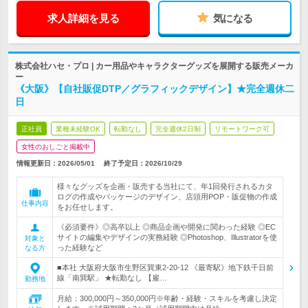
求人詳細を見る
気になる
株式会社ハセ・プロ | カー用品やキャラクターグッズを展開する販売メーカ
ー
《大阪》【自社販促DTP／グラフィックデザイン】★完全週休二
日
正社員
業種未経験OK
転勤なし
完全週休2日制
リモートワーク可
女性のおしごと掲載中
情報更新日：2026/05/01
終了予定日：
2026/10/29
様々なグッズを企画・販売する当社にて、年1回発行されるカタ
ログの作成やパッケージのデザイン、店頭用POP・販促物の作成
仕事内容
をお任せします。
《必須要件》◎高卒以上 ◎商品企画や開発に関わった経験 ◎EC
サイトの編集やデザインの実務経験 ◎Photoshop、Illustratorを使
対象と
った経験など
なる方
■本社 大阪府大阪市生野区巽東2-20-12 《最寄駅》地下鉄千日前
線「南巽駅」 ★転勤なし 【雇…
勤務地
月給：300,000円～350,000円※年齢・経験・スキルを考慮し決定