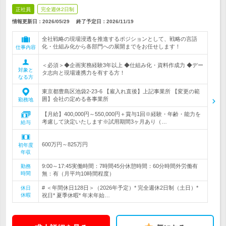
正社員
完全週休2日制
情報更新日：2026/05/29
終了予定日：
2026/11/19
全社戦略の現場浸透を推進するポジションとして、戦略の言語
化・仕組み化から各部門への展開までをお任せします！
仕事内容
＜必須＞◆企画実務経験3年以上 ◆仕組み化・資料作成力 ◆デー
対象と
タ志向と現場連携力を有する方！
なる方
東京都豊島区池袋2-23-6 【雇入れ直後】上記事業所 【変更の範
囲】会社の定める各事業所
勤務地
【月給】400,000円～550,000円＋賞与1回※経験・年齢・能力を
考慮して決定いたします※試用期間3ヶ月あり（…
給与
600万円～825万円
初年度
年収
9:00～17:45実働時間：7時間45分休憩時間：60分時間外労働有
勤務
時間
無：有（月平均10時間程度）
# ＜年間休日128日＞（2026年予定）* 完全週休2日制（土日）*
休日
休暇
祝日* 夏季休暇* 年末年始…