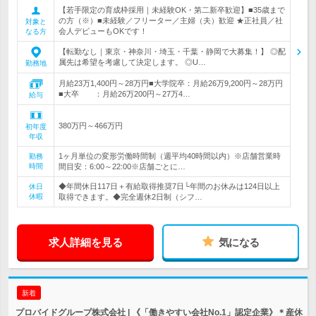
【若手限定の育成枠採用｜未経験OK・第二新卒歓迎】■35歳まで
の方（※）■未経験／フリーター／主婦（夫）歓迎 ★正社員／社
対象と
会人デビューもOKです！
なる方
【転勤なし｜東京・神奈川・埼玉・千葉・静岡で大募集！】 ◎配
属先は希望を考慮して決定します。 ◎U…
勤務地
月給23万1,400円～28万円■大学院卒：月給26万9,200円～28万円
■大卒 ：月給26万200円～27万4…
給与
380万円～466万円
初年度
年収
1ヶ月単位の変形労働時間制（週平均40時間以内）※店舗営業時
勤務
時間
間目安：6:00～22:00※店舗ごとに…
◆年間休日117日＋有給取得推奨7日└年間のお休みは124日以上
休日
休暇
取得できます。◆完全週休2日制（シフ…
求人詳細を見る
気になる
新着
プロバイドグループ株式会社 | 《「働きやすい会社No.1」認定企業》＊産休