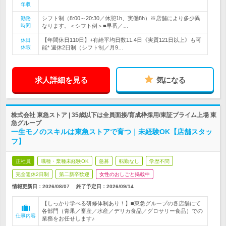
年収
シフト制（8:00～20:30／休憩1h、実働8h）※店舗により多少異
勤務
時間
なります。＜シフト例＞■早番／…
【年間休日110日】+有給平均日数11.4日《実質121日以上》も可
休日
休暇
能* 週休2日制（シフト制／月9…
求人詳細を見る
気になる
株式会社 東急ストア | 35歳以下は全員面接/育成枠採用/東証プライム上場 東
急グループ
一生モノのスキルは東急ストアで育つ｜未経験OK【店舗スタッ
フ】
正社員
職種・業種未経験OK
急募
転勤なし
学歴不問
完全週休2日制
第二新卒歓迎
女性のおしごと掲載中
情報更新日：2026/08/07
終了予定日：
2026/09/14
【しっかり学べる研修体制あり！】■東急グループの各店舗にて
各部門（青果／畜産／水産／デリカ食品／グロサリー食品）での
仕事内容
業務をお任せします♪