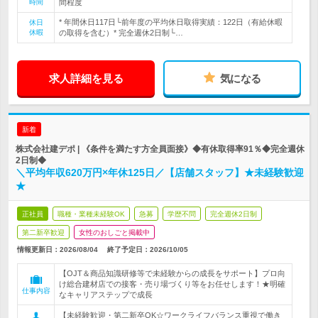
時間
間程度
* 年間休日117日└前年度の平均休日取得実績：122日（有給休暇
休日
休暇
の取得を含む）* 完全週休2日制└…
求人詳細を見る
気になる
新着
株式会社建デポ | 《条件を満たす方全員面接》◆有休取得率91％◆完全週休
2日制◆
＼平均年収620万円×年休125日／【店舗スタッフ】★未経験歓迎
★
正社員
職種・業種未経験OK
急募
学歴不問
完全週休2日制
第二新卒歓迎
女性のおしごと掲載中
情報更新日：2026/08/04
終了予定日：
2026/10/05
【OJT＆商品知識研修等で未経験からの成長をサポート】プロ向
け総合建材店での接客・売り場づくり等をお任せします！★明確
仕事内容
なキャリアステップで成長
【未経験歓迎・第二新卒OK☆ワークライフバランス重視で働き