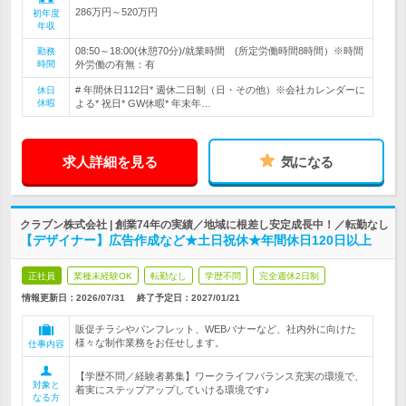
286万円～520万円
初年度
年収
08:50～18:00(休憩70分)/就業時間 (所定労働時間8時間）※時間
勤務
時間
外労働の有無：有
# 年間休日112日* 週休二日制（日・その他）※会社カレンダーに
休日
休暇
よる* 祝日* GW休暇* 年末年…
求人詳細を見る
気になる
クラブン株式会社 | 創業74年の実績／地域に根差し安定成長中！／転勤なし
【デザイナー】広告作成など★土日祝休★年間休日120日以上
正社員
業種未経験OK
転勤なし
学歴不問
完全週休2日制
情報更新日：2026/07/31
終了予定日：
2027/01/21
販促チラシやパンフレット、WEBバナーなど、社内外に向けた
様々な制作業務をお任せします。
仕事内容
【学歴不問／経験者募集】ワークライフバランス充実の環境で、
対象と
着実にステップアップしていける環境です♪
なる方