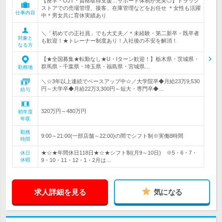
【座学・OJT・資格取得支援…サポート体制が充実◎】ドラッグ
ストアでの売場管理、接客、在庫管理などをお任せ ＊女性も活躍
仕事内容
中＊男女共に育休実績あり
＼「初めての正社員」でも大丈夫／＊未経験・第二新卒・既卒者
対象と
も歓迎！★トレーナー制度あり！入社後の不安を解消！
なる方
【★全国募集★転勤なし★U・Iターン歓迎！】栃木県・茨城県・
群馬県・千葉県・埼玉県・福島県・宮城県…
勤務地
＼☆3年以上連続でベースアップ中☆／大学院卒◆月給23万9,530
円～大学卒◆月給22万3,300円～短大・専門卒◆…
給与
320万円～480万円
初年度
年収
勤務
9:00～21:00(一部店舗～22:00)の間でシフト制※実働8時間
時間
★☆★年間休日118日★☆★シフト制(月9～10日) ※5・6・7・
休日
休暇
9・10・11・12・1・2月は…
求人詳細を見る
気になる