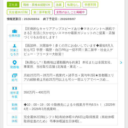
正社員
職種・業種未経験OK
急募
転勤なし
学歴不問
完全週休2日制
第二新卒歓迎
女性のおしごと掲載中
情報更新日：2026/08/04
終了予定日：
2026/09/07
【圧倒的なキャリアアップスピードあり◆マネジメントへ挑戦で
きる】生活に欠かせないスマホや最新ガジェットのご提案・店舗
仕事内容
づくりをお任せします！
【面談枠、大開放中！多くの方にお会いしています◆最短8月入
社も可】学歴・職歴・自己PRは一切不問！第二新卒・社会人デ
対象と
ビュー・フリーター大歓迎！
なる方
【転勤なし*！勤務地は通勤圏内を約束】 本社または全国支社、
事業所、当社取引店舗 (北海道・東北・…
勤務地
月給23万円～28万円＋残業代＋諸手当＋賞与年2回★首都圏エリ
アの経験者は月給25万円以上も可☆一部エリアでベース給…
給与
350万円～400万円
初年度
年収
◆10：00～19：00 ※勤務先による※残業月平均8.5ｈ！（2025年
勤務
時間
4月～2026年3月残業時…
完全週休2日制(シフト制)有給休暇※内6日は取得推奨（有給休暇
休日
休暇
取得促進のため） 弔事休暇誕生日休暇(…