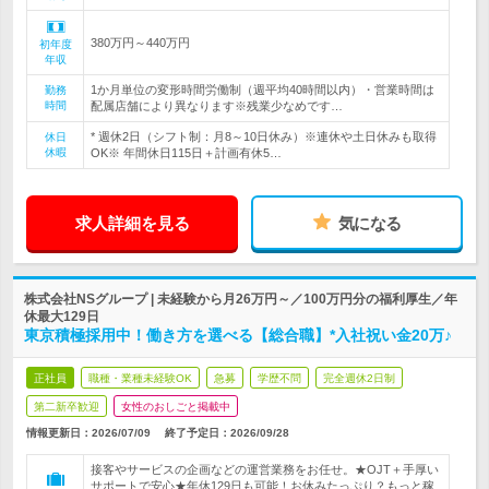
380万円～440万円
初年度
年収
1か月単位の変形時間労働制（週平均40時間以内）・営業時間は
勤務
時間
配属店舗により異なります※残業少なめです…
* 週休2日（シフト制：月8～10日休み）※連休や土日休みも取得
休日
休暇
OK※ 年間休日115日＋計画有休5…
求人詳細を見る
気になる
株式会社NSグループ | 未経験から月26万円～／100万円分の福利厚生／年
休最大129日
東京積極採用中！働き方を選べる【総合職】*入社祝い金20万♪
正社員
職種・業種未経験OK
急募
学歴不問
完全週休2日制
第二新卒歓迎
女性のおしごと掲載中
情報更新日：2026/07/09
終了予定日：
2026/09/28
接客やサービスの企画などの運営業務をお任せ。★OJT＋手厚い
サポートで安心★年休129日も可能！お休みたっぷり？もっと稼