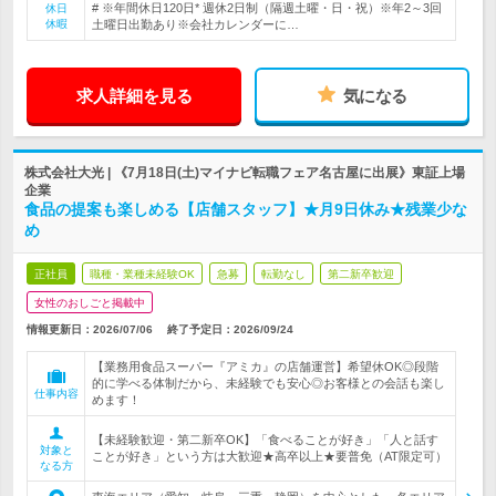
# ※年間休日120日* 週休2日制（隔週土曜・日・祝）※年2～3回
休日
休暇
土曜日出勤あり※会社カレンダーに…
求人詳細を見る
気になる
株式会社大光 | 《7月18日(土)マイナビ転職フェア名古屋に出展》東証上場
企業
食品の提案も楽しめる【店舗スタッフ】★月9日休み★残業少な
め
正社員
職種・業種未経験OK
急募
転勤なし
第二新卒歓迎
女性のおしごと掲載中
情報更新日：2026/07/06
終了予定日：
2026/09/24
【業務用食品スーパー『アミカ』の店舗運営】希望休OK◎段階
的に学べる体制だから、未経験でも安心◎お客様との会話も楽し
仕事内容
めます！
【未経験歓迎・第二新卒OK】「食べることが好き」「人と話す
対象と
ことが好き」という方は大歓迎★高卒以上★要普免（AT限定可）
なる方