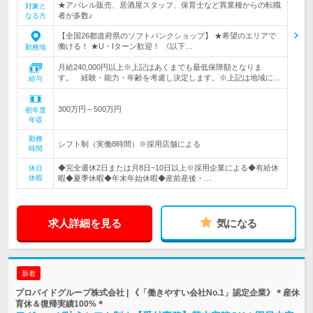
★アパレル販売、居酒屋スタッフ、保育士など異業種からの転職
対象と
者が多数♪
なる方
【全国26都道府県のソフトバンクショップ】 ★希望のエリアで
働ける！ ★U・Iターン歓迎！ 《以下…
勤務地
月給240,000円以上※上記はあくまでも最低保障額となりま
す。 経験・能力・年齢を考慮し決定します。※上記は地域に…
給与
300万円～500万円
初年度
年収
勤務
シフト制（実働8時間）※採用店舗による
時間
◆完全週休2日または月8日~10日以上※採用企業による◆有給休
休日
休暇
暇◆夏季休暇◆年末年始休暇◆産前産後・…
求人詳細を見る
気になる
新着
プロバイドグループ株式会社 | 《「働きやすい会社No.1」認定企業》＊産休
育休＆復帰実績100%＊