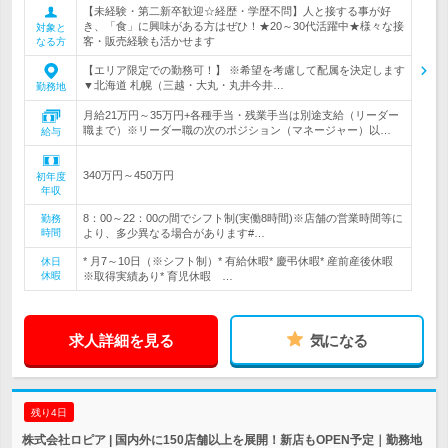
【未経験・第二新卒歓迎☆経歴・学歴不問】人と接する事が好
き、「食」に興味がある方はぜひ！★20～30代活躍中★様々な接
対象と
客・販売経験も活かせます
なる方
【エリア限定での勤務可！】 ※希望を考慮して配属を決定します
▼北海道 札幌（三越・大丸・丸井今井…
勤務地
月給21万円～35万円+各種手当・残業手当は別途支給（リーダー
職まで）※リーダー職の次のポジション（マネージャー）以…
給与
340万円～450万円
初年度
年収
8：00～22：00の間でシフト制(実働8時間)※店舗の営業時間等に
勤務
時間
より、多少異なる場合があります#…
* 月7～10日（※シフト制）* 有給休暇* 慶弔休暇* 産前産後休暇
休日
休暇
※取得実績あり* 育児休暇 …
求人詳細を見る
気になる
残り4日
株式会社ロピア | 国内外に150店舗以上を展開！新店もOPEN予定｜勤務地