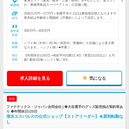
東海エリア（愛知・岐阜・三重・静岡）を中心とした、各エリア
の「業務用食品スーパーアミカ」の店舗へ配…
勤務地
月給21万円～27万円＋各種手当※上記は最低保証額となります※
基本給は年齢給と職能給（評価給）によって決定します。 …
給与
300万円～400万円
初年度
年収
シフト制（8:00～20:30／休憩1h、実働8h）※店舗により多少異
勤務
時間
なります。＜シフト例＞■早番／…
【年間休日110日】+有給平均日数11.4日《実質121日以上》も可
休日
休暇
能* 週休2日制（シフト制／月9…
求人詳細を見る
気になる
新着
ファナティクス・ジャパン合同会社 | ◆大谷選手のグッズ販売独占契約等あ
り ◆年間休日120日
清水エスパルスの公式ショップ【ストアリーダー】★原則転勤な
し