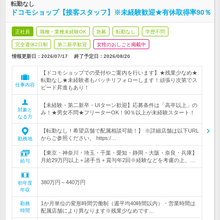
転勤なし
ドコモショップ【接客スタッフ】※未経験歓迎★有休取得率90％
正社員
職種・業種未経験OK
急募
転勤なし
学歴不問
完全週休2日制
第二新卒歓迎
女性のおしごと掲載中
情報更新日：2026/07/17
終了予定日：
2026/08/20
【ドコモショップでの受付やご案内を行います】★残業少なめ★
転勤なし★未経験者もバッチリフォローします！頑張り次第でス
仕事内容
ピード昇進もあり！
【未経験・第二新卒・UIターン歓迎】応募条件は「高卒以上」の
対象と
み！★男女不問★フリーターOK！90％以上が未経験スタート！
なる方
【転勤なし！希望店舗で配属相談可能！】 ※詳細店舗は以下URL
からご参照ください。 https:/…
勤務地
【東京・神奈川・埼玉・千葉・愛知・静岡・大阪・奈良・兵庫】
月給29万円以上＋諸手当＋賞与年2回※経験などを考慮の上、…
給与
380万円～440万円
初年度
年収
1か月単位の変形時間労働制（週平均40時間以内）・営業時間は
勤務
時間
配属店舗により異なります※残業少なめです…