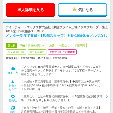
求人詳細を見る
気になる
アイ・ティー・エックス株式会社 | 東証プライム上場ノジマグループ・売上
1014億円/5年連続ベースUP
メンター制度で育成♪【店舗スタッフ】月8~10日休★ノルマなし
正社員
職種・業種未経験OK
急募
転勤なし
学歴不問
完全週休2日制
第二新卒歓迎
女性のおしごと掲載中
情報更新日：2026/07/10
終了予定日：
2026/10/08
【ノルマなし★未経験育成★メンター制度＆AIアプリのマニュア
ルで疑問をサクサク解決】ドコモショップでお客様へサービスの
仕事内容
紹介などをお任せします！
【未経験・第二新卒歓迎！若手活躍中♪】◆高卒以上★男女不問
⇒男女比56:46★有給平均取得15.6日★残業月平均5.6h★90％以
対象と
上が未経験出身
なる方
【転勤なし！全国の店舗で採用実施中】 ※希望店舗で配属相談可
能！ ※転居を伴う転勤はありません 北…
勤務地
【東京・神奈川・埼玉・千葉・愛知・静岡・大阪・奈良・兵庫】
月給29万円以上＋諸手当＋賞与年2回※経験などを考慮の上、…
給与