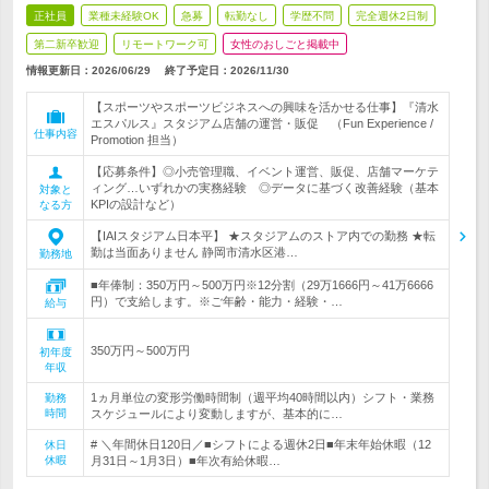
正社員
業種未経験OK
急募
転勤なし
学歴不問
完全週休2日制
第二新卒歓迎
リモートワーク可
女性のおしごと掲載中
情報更新日：2026/06/29
終了予定日：
2026/11/30
【スポーツやスポーツビジネスへの興味を活かせる仕事】『清水
エスパルス』スタジアム店舗の運営・販促 （Fun Experience /
仕事内容
Promotion 担当）
【応募条件】◎小売管理職、イベント運営、販促、店舗マーケテ
ィング…いずれかの実務経験 ◎データに基づく改善経験（基本
対象と
KPIの設計など）
なる方
【IAIスタジアム日本平】 ★スタジアムのストア内での勤務 ★転
勤は当面ありません 静岡市清水区港…
勤務地
■年俸制：350万円～500万円※12分割（29万1666円～41万6666
円）で支給します。※ご年齢・能力・経験・…
給与
350万円～500万円
初年度
年収
1ヵ月単位の変形労働時間制（週平均40時間以内）シフト・業務
勤務
時間
スケジュールにより変動しますが、基本的に…
# ＼年間休日120日／■シフトによる週休2日■年末年始休暇（12
休日
休暇
月31日～1月3日）■年次有給休暇…