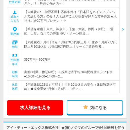
仕事内容
ぎたい？→理想の働き方へ！
【未経験OK！学歴不問】応募条件は『日本語をネイティブレベ
ルで話せる方』のみ！人と話すことや接客が好きな方を募集★入
対象と
社祝い金20万円プレゼント中
なる方
【希望を考慮】東京、神奈川、千葉、大阪、静岡（伊豆）、愛
知、山形、石川での募集 ※U・Iターン歓迎…
勤務地
【未経験者】月8日休み：月給28万円以上月9日休み：月給27万円
以上月10日休み：月給26万円以上【サービス業経験者…
給与
350万円～600万円
初年度
年収
実働8時間（休憩60分）※残業は月平均20時間程度※シフト例
勤務
時間
■10:00～19:00■14:00～2…
【年間休日129日も可能！】※月10日休みの場合（休日数選択可
休日
休暇
能）◆完全週休2日制（月8日～10日／…
求人詳細を見る
気になる
アイ・ティー・エックス株式会社 | ★(株)ノジマのグループ会社♯転居を伴う