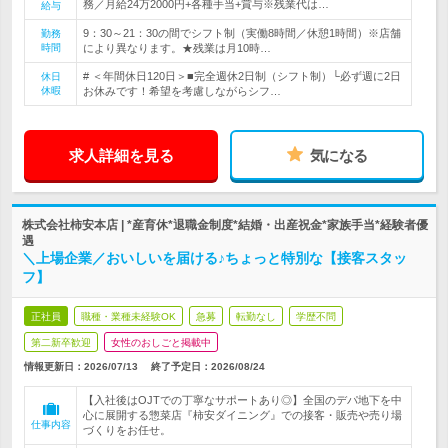
務／月給24万2000円+各種手当+賞与※残業代は…
給与
9：30～21：30の間でシフト制（実働8時間／休憩1時間）※店舗
勤務
時間
により異なります。★残業は月10時…
# ＜年間休日120日＞■完全週休2日制（シフト制）└必ず週に2日
休日
休暇
お休みです！希望を考慮しながらシフ…
求人詳細を見る
気になる
株式会社柿安本店 | *産育休*退職金制度*結婚・出産祝金*家族手当*経験者優
遇
＼上場企業／おいしいを届ける♪ちょっと特別な【接客スタッ
フ】
正社員
職種・業種未経験OK
急募
転勤なし
学歴不問
第二新卒歓迎
女性のおしごと掲載中
情報更新日：2026/07/13
終了予定日：
2026/08/24
【入社後はOJTでの丁寧なサポートあり◎】全国のデパ地下を中
心に展開する惣菜店『柿安ダイニング』での接客・販売や売り場
仕事内容
づくりをお任せ。