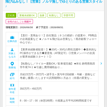
飛び込みなし！【営業】ノルマ無しでゆとりのある営業スタイル
♪
正社員
業種未経験OK
急募
転勤なし
学歴不問
女性のおしごと掲載中
情報更新日：2026/06/30
終了予定日：
2026/08/31
【直行・直帰あり！】自社製品（ネコの紙砂）の提案や、PB商品
の企画提案など ★ノルマ＆飛び込み営業なし！既存顧客フォロー
仕事内容
中心です♪
【業界未経験者歓迎！】◆20代～30代の男性活躍中！◆基本的な
PC操作ができる方◆要普免（AT限定可）◎営業メンバーの全員
対象と
が業界未経験スタート！◎
なる方
【転勤なし／マイカー通勤OK／駐車場完備】 ■本社 静岡県島田
市牛尾74-1 ★引越し費用補助あり…
勤務地
月給23万円～28万円＋諸手当＋賞与年2回経験・年齢・資格など
考慮し優遇いたします※試用期間6ヶ月あり（待遇の変更な…
給与
350万円～450万円
初年度
年収
勤務
8：00～17：00（休憩1時間）※残業は月平均20時間程度です
時間