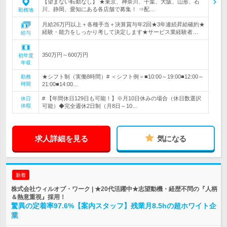
【望まない転勤なし】 ★東京、神奈川、千葉、大阪、山形、石
川、静岡、愛知にある各店舗で募集！ ⇒配…
勤務地
月給26万円以上＋各種手当＋決算賞与年2回★3年連続昇給確約★
経験・能力をしっかり考して決定します★サービス業経験者…
給与
350万円～600万円
初年度
年収
★シフト制（実働8時間）# ＜シフト例＞■10:00～19:00■12:00～
勤務
時間
21:00■14:00…
# 【年間休日129日も可能！】※月10日休みの場合（休日数選択
休日
休暇
可能）◆完全週休2日制（月8日～10…
求人詳細を見る
気になる
新着
株式会社ウィルオブ・ワーク | ★20代活躍中★志望動機・経歴不問の『人柄
＆熱意重視』採用！
驚異の定着率97.6%【案内スタッフ】残業月8.5hの超ホワイト企
業