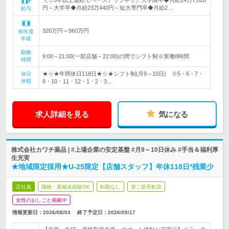
＼☆3年以上連続でベースアップ中☆／大学院卒◆月給24万7,020
円～大学卒◆月給23万440円～短大専門卒◆月給2…
給与
320万円～560万円
初年度
年収
勤務
9:00～21:00(一部店舗～22:00)の間でシフト制※実働8時間
時間
★☆★年間休日118日★☆★シフト制(月9～10日) ※5・6・7・
休日
休暇
9・10・11・12・1・2・3…
求人詳細を見る
気になる
株式会社カワチ薬品 | #上場企業の安定基盤 #月9～10日休み #手当＆福利厚
生充実
★地域限定採用★U-25限定【店舗スタッフ】年休118日*残業少
正社員
職種・業種未経験OK
転勤なし
第二新卒歓迎
女性のおしごと掲載中
情報更新日：2026/08/03
終了予定日：
2026/09/17