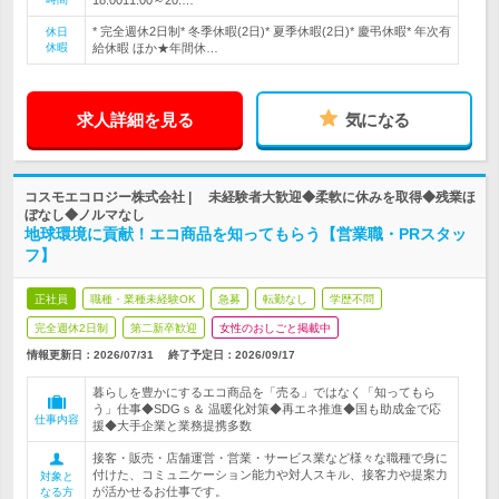
18:0011:00～20:…
* 完全週休2日制* 冬季休暇(2日)* 夏季休暇(2日)* 慶弔休暇* 年次有
休日
休暇
給休暇 ほか★年間休…
求人詳細を見る
気になる
コスモエコロジー株式会社 | 未経験者大歓迎◆柔軟に休みを取得◆残業ほ
ぼなし◆ノルマなし
地球環境に貢献！エコ商品を知ってもらう【営業職・PRスタッ
フ】
正社員
職種・業種未経験OK
急募
転勤なし
学歴不問
完全週休2日制
第二新卒歓迎
女性のおしごと掲載中
情報更新日：2026/07/31
終了予定日：
2026/09/17
暮らしを豊かにするエコ商品を「売る」ではなく「知ってもら
う」仕事◆SDGｓ＆ 温暖化対策◆再エネ推進◆国も助成金で応
仕事内容
援◆大手企業と業務提携多数
接客・販売・店舗運営・営業・サービス業など様々な職種で身に
付けた、コミュニケーション能力や対人スキル、接客力や提案力
対象と
が活かせるお仕事です。
なる方