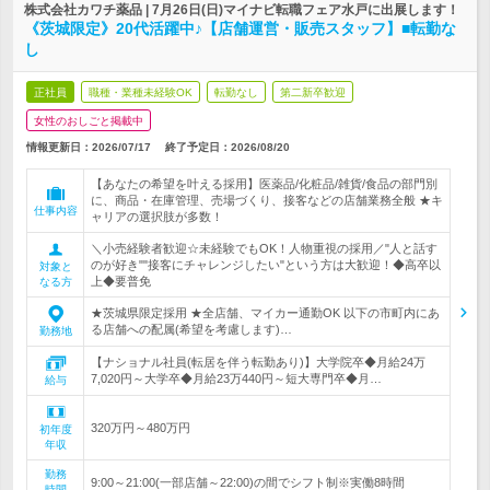
株式会社カワチ薬品 | 7月26日(日)マイナビ転職フェア水戸に出展します！
《茨城限定》20代活躍中♪【店舗運営・販売スタッフ】■転勤な
し
正社員
職種・業種未経験OK
転勤なし
第二新卒歓迎
女性のおしごと掲載中
情報更新日：2026/07/17
終了予定日：
2026/08/20
【あなたの希望を叶える採用】医薬品/化粧品/雑貨/食品の部門別
に、商品・在庫管理、売場づくり、接客などの店舗業務全般 ★キ
仕事内容
ャリアの選択肢が多数！
＼小売経験者歓迎☆未経験でもOK！人物重視の採用／"人と話す
のが好き""接客にチャレンジしたい"という方は大歓迎！◆高卒以
対象と
上◆要普免
なる方
★茨城県限定採用 ★全店舗、マイカー通勤OK 以下の市町内にあ
る店舗への配属(希望を考慮します)…
勤務地
【ナショナル社員(転居を伴う転勤あり)】大学院卒◆月給24万
7,020円～大学卒◆月給23万440円～短大専門卒◆月…
給与
320万円～480万円
初年度
年収
勤務
9:00～21:00(一部店舗～22:00)の間でシフト制※実働8時間
時間