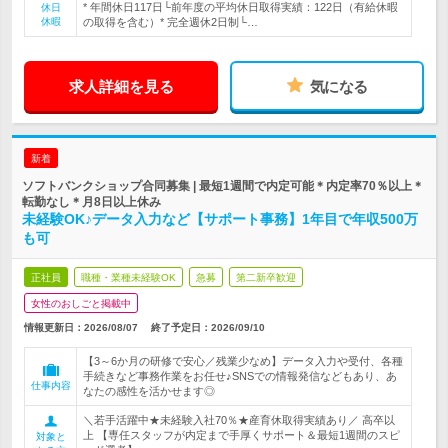
* 年間休日117日└前年度の平均休日取得実績：122日（有給休暇
休日
休暇
の取得を含む）* 完全週休2日制└…
求人詳細を見る
気になる
新着
ソフトバンクショップ合同募集 | 最短1週間で内定可能＊内定率70％以上＊
転勤なし＊月8日以上休み
未経験OK♪データ入力など【サポート事務】1年目で年収500万
も可
正社員
職種・業種未経験OK
急募
第二新卒歓迎
女性のおしごと掲載中
情報更新日：2026/08/07
終了予定日：
2026/09/10
【3～6か月の研修で安心／残業少なめ】データ入力や受付、各種
手続きなど事務作業をお任せ♪SNSでの情報発信などもあり、あ
仕事内容
なたの感性を活かせます◎
＼若手活躍中★未経験入社70％★産育休取得実績あり／ 高卒以
上 【専任スタッフが内定まで手厚くサポート＆最短1週間のスピ
対象と