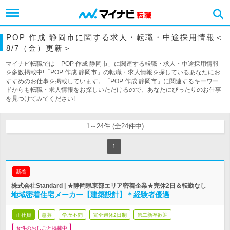
POP 作成 静岡市に関する求人・転職・中途採用情報＜
8/7（金）更新＞
マイナビ転職では「POP 作成 静岡市」に関連する転職・求人・中途採用情報
を多数掲載中!「POP 作成 静岡市」の転職・求人情報を探しているあなたにお
すすめのお仕事を掲載しています。「POP 作成 静岡市」に関連するキーワー
ドからも転職・求人情報をお探しいただけるので、あなたにぴったりのお仕事
を見つけてみてください!
1～24件 (全24件中)
1
新着
株式会社Standard | ★静岡県東部エリア密着企業★完休2日＆転勤なし
地域密着住宅メーカー【建築設計】＊経験者優遇
正社員
急募
学歴不問
完全週休2日制
第二新卒歓迎
女性のおしごと掲載中