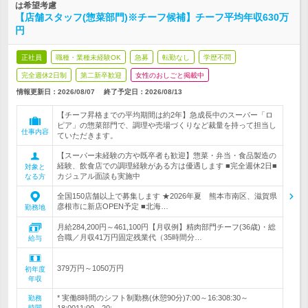
は希望考慮
【店舗スタッフ(惣菜部門)※チーフ候補】チーフ平均年収630万
円
正社員
職種・業種未経験OK
急募
転勤なし
学歴不問
完全週休2日制
第二新卒歓迎
女性のおしごと掲載中
情報更新日：2026/08/07
終了予定日：
2026/08/13
【チーフ昇格までの平均期間は約2年】急成長中のスーパー「ロ
ピア」の惣菜部門で、調理や売場づくりなど裁量を持って担当し
仕事内容
ていただきます。
【スーパー未経験の方や既卒者も歓迎】惣菜・弁当・食品製造の
経験、飲食店での調理経験がある方は優遇します ■完全週休2日■
対象と
カジュアル面談も実施中
なる方
全国150店舗以上で募集します ★2026年夏 熊本市南区、滋賀県
彦根市に新店OPEN予定 ■北海…
勤務地
月給284,200円～461,100円【月収例】精肉部門チーフ(36歳)・総
合職／月収41万円固定残業代（35時間分…
給与
379万円～1050万円
初年度
年収
* 実働8時間のシフト制勤務(休憩90分)7:00～16:308:30～
勤務
時間