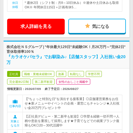
* 週休2日（シフト制：月8～10日休み）※連休や土日休みも取得
休日
休暇
OK※ 年間休日115日＋計画有休5…
求人詳細を見る
気になる
株式会社ＮＳグループ | *年休最大129日*未経験OK！月26万円～*完休2日*
育休取得率100％
『カラオケパセラ』でお馴染み♪【店舗スタッフ】入社祝い金20
万
正社員
職種・業種未経験OK
急募
転勤なし
学歴不問
完全週休2日制
第二新卒歓迎
女性のおしごと掲載中
情報更新日：2026/07/09
終了予定日：
2026/08/27
【"ちょっと特別な日"を演出する接客業】◎店舗運営業務をお任
せ★新メニューやイベントの企画・運営にもチャレンジ★入社祝
仕事内容
い金20万円プレゼント中
【正社員デビュー・第二新卒も歓迎】◎学歴＆経験一切不問⇒人
柄や意欲を重視して採用します★子育てなどでの就業ブランク復
対象と
帰もOK◎20～30代活躍中
なる方