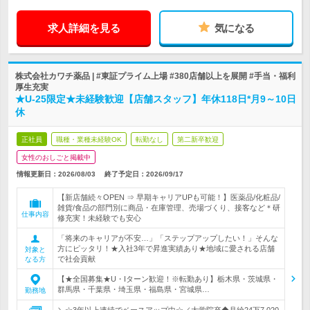
求人詳細を見る
気になる
株式会社カワチ薬品 | #東証プライム上場 #380店舗以上を展開 #手当・福利
厚生充実
★U-25限定★未経験歓迎【店舗スタッフ】年休118日*月9～10日
休
正社員
職種・業種未経験OK
転勤なし
第二新卒歓迎
女性のおしごと掲載中
情報更新日：2026/08/03
終了予定日：
2026/09/17
【新店舗続々OPEN ⇒ 早期キャリアUPも可能！】医薬品/化粧品/
雑貨/食品の部門別に商品・在庫管理、売場づくり、接客など＊研
仕事内容
修充実！未経験でも安心
「将来のキャリアが不安…」「ステップアップしたい！」そんな
方にピッタリ！★入社3年で昇進実績あり★地域に愛される店舗
対象と
で社会貢献
なる方
【★全国募集★U・Iターン歓迎！※転勤あり】栃木県・茨城県・
群馬県・千葉県・埼玉県・福島県・宮城県…
勤務地