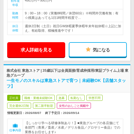
450万円～500万円
初年度
年収
9：00～18：00（実働8時間／休憩60分）※時間外労働有無：有
勤務
時間
☆残業はあっても1日1時間半程度で…
週休2日制（土日）祝日GW休暇夏季休暇年末年始休暇☆上記に加
休日
休暇
え、有給取得、積極推進中です！
求人詳細を見る
気になる
株式会社 東急ストア | 35歳以下は全員面接/育成枠採用/東証プライム上場 東
急グループ
一生モノのスキルは東急ストアで育つ｜未経験OK【店舗スタッ
フ】
正社員
職種・業種未経験OK
急募
転勤なし
学歴不問
完全週休2日制
第二新卒歓迎
女性のおしごと掲載中
情報更新日：2026/08/07
終了予定日：
2026/09/14
【しっかり学べる研修体制あり！】■東急グループの各店舗にて
各部門（青果／畜産／水産／デリカ食品／グロサリー食品）での
仕事内容
業務をお任せします♪