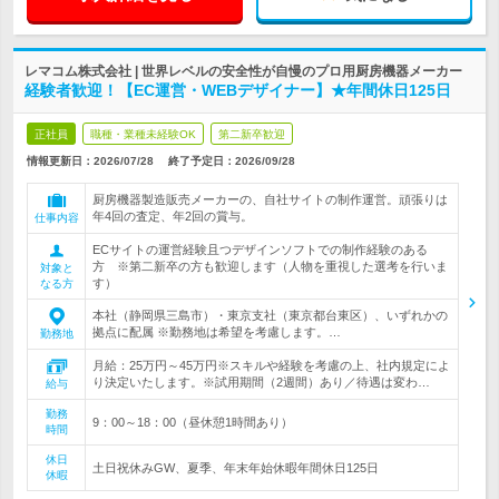
レマコム株式会社 | 世界レベルの安全性が自慢のプロ用厨房機器メーカー
経験者歓迎！【EC運営・WEBデザイナー】★年間休日125日
正社員
職種・業種未経験OK
第二新卒歓迎
情報更新日：2026/07/28
終了予定日：
2026/09/28
厨房機器製造販売メーカーの、自社サイトの制作運営。頑張りは
年4回の査定、年2回の賞与。
仕事内容
ECサイトの運営経験且つデザインソフトでの制作経験のある
方 ※第二新卒の方も歓迎します（人物を重視した選考を行いま
対象と
す）
なる方
本社（静岡県三島市）・東京支社（東京都台東区）、いずれかの
拠点に配属 ※勤務地は希望を考慮します。…
勤務地
月給：25万円～45万円※スキルや経験を考慮の上、社内規定によ
り決定いたします。※試用期間（2週間）あり／待遇は変わ…
給与
勤務
9：00～18：00（昼休憩1時間あり）
時間
休日
土日祝休みGW、夏季、年末年始休暇年間休日125日
休暇