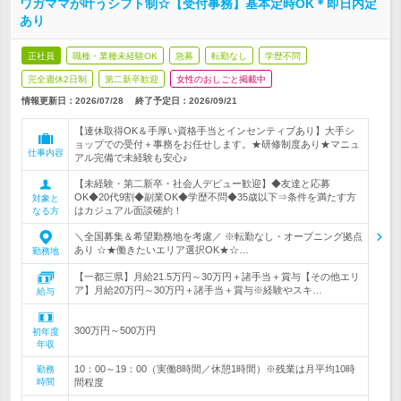
ワガママが叶うシフト制☆【受付事務】基本定時OK＊即日内定
あり
正社員
職種・業種未経験OK
急募
転勤なし
学歴不問
完全週休2日制
第二新卒歓迎
女性のおしごと掲載中
情報更新日：2026/07/28
終了予定日：
2026/09/21
【連休取得OK＆手厚い資格手当とインセンティブあり】大手シ
ョップでの受付＋事務をお任せします。★研修制度あり★マニュ
仕事内容
アル完備で未経験も安心♪
【未経験・第二新卒・社会人デビュー歓迎】◆友達と応募
OK◆20代9割◆副業OK◆学歴不問◆35歳以下⇒条件を満たす方
対象と
はカジュアル面談確約！
なる方
＼全国募集＆希望勤務地を考慮／ ※転勤なし・オープニング拠点
あり ☆★働きたいエリア選択OK★☆…
勤務地
【一都三県】月給21.5万円～30万円＋諸手当＋賞与【その他エリ
ア】月給20万円～30万円＋諸手当＋賞与※経験やスキ…
給与
300万円～500万円
初年度
年収
10：00～19：00（実働8時間／休憩1時間）※残業は月平均10時
勤務
時間
間程度