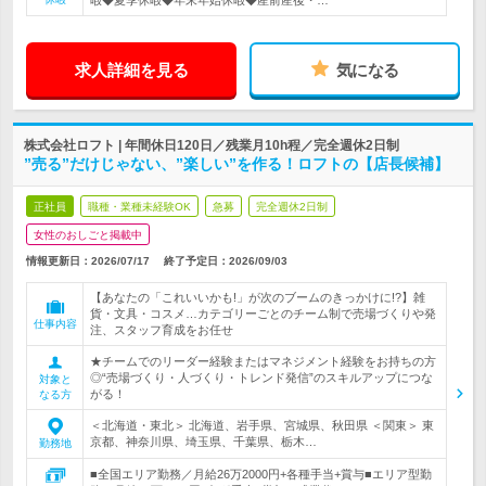
暇◆夏季休暇◆年末年始休暇◆産前産後・…
求人詳細を見る
気になる
株式会社ロフト | 年間休日120日／残業月10h程／完全週休2日制
”売る”だけじゃない、”楽しい”を作る！ロフトの【店長候補】
正社員
職種・業種未経験OK
急募
完全週休2日制
女性のおしごと掲載中
情報更新日：2026/07/17
終了予定日：
2026/09/03
【あなたの「これいいかも!」が次のブームのきっかけに!?】雑
貨・文具・コスメ…カテゴリーごとのチーム制で売場づくりや発
仕事内容
注、スタッフ育成をお任せ
★チームでのリーダー経験またはマネジメント経験をお持ちの方
◎“売場づくり・人づくり・トレンド発信”のスキルアップにつな
対象と
がる！
なる方
＜北海道・東北＞ 北海道、岩手県、宮城県、秋田県 ＜関東＞ 東
京都、神奈川県、埼玉県、千葉県、栃木…
勤務地
■全国エリア勤務／月給26万2000円+各種手当+賞与■エリア型勤