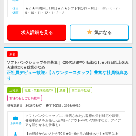
★☆★年間休日118日★☆★シフト制(月9～10日) ※5・6・7・
休日
休暇
9・10・11・12・1・2・３…
求人詳細を見る
気になる
新着
ソフトバンクショップ合同募集 | 《20代活躍中》転勤なし★月8日以上休み
★連休OK★残業少なめ
正社員デビュー歓迎♪【カウンタースタッフ】豊富な社員特典あ
り
正社員
職種・業種未経験OK
急募
第二新卒歓迎
女性のおしごと掲載中
情報更新日：2026/08/07
終了予定日：
2026/09/10
ソフトバンクショップにご来店されたお客様の受付対応や販売、
各種手続きをお任せ♪店内レイアウトやPOPの制作など、アイデ
仕事内容
アを活かせるお仕事も♪
【未経験からの入社が70％★3～6か月の研修あり】■高卒以上