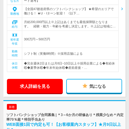
ード選考】
なる方
【全国47都道府県のソフトバンクショップ】 ★希望のエリアで
働ける！ ★U・Iターン歓迎！ 《以下…
勤務地
月給200,000円以上※上記はあくまでも最低保障額となりま
す。 経験・能力・年齢を考慮し決定します。※上記は地域に…
給与
300万円～500万円
初年度
年収
勤務
シフト制（実働8時間）※採用店舗による
時間
◆完全週休2日または月8日~10日以上※採用企業による◆有給休
休日
休暇
暇◆夏季休暇◆年末年始休暇◆産前産後・…
求人詳細を見る
気になる
新着
ソフトバンクショップ合同募集 | ＊3～6か月の研修あり＊残業少なめ＊内定
率70％超＊特別手当あり
WEB面接1回で内定も可！【お客様案内スタッフ】★月9日以上