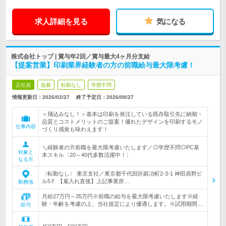
求人詳細を見る
気になる
株式会社トップ | 賞与年2回／賞与最大4ヶ月分支給
【提案営業】印刷業界経験者の方の前職給与最大限考慮！
正社員
急募
転勤なし
学歴不問
情報更新日：2026/02/27
終了予定日：
2026/08/27
＜飛込みなし！＞基本は印刷を発注している既存取引先に納期・
品質とコストメリットのご提案！優れたデザインを印刷するモノ
仕事内容
づくり感覚も味わえます！
＼経験者の方前職を最大限考慮いたします／◎学歴不問◎PC基
対象と
本スキル〈20～40代多数活躍中！〉
なる方
〈転勤なし〉 東京支社／東京都千代田区鍛冶町2-3-1 神田高野ビ
ル5Ｆ 【雇入れ直後】上記事業所…
勤務地
月給27万円～35万円※前職の給与を最大限考慮いたします※経
験・年齢を考慮の上、当社規定により優遇します。※試用期間…
給与