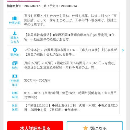
情報更新日：2026/03/17
終了予定日：
2026/09/14
直接お客様と打ち合わせを重ね、仕様を構築。法規に則った「実
施設計」として一棟をまとめ上げ、工事部門へ引き継ぐ、設計主
仕事内容
導の役割です。
【業界経験者優遇】■学歴不問 ■普通自動車免許(AT限定可) ■住
対象と
宅・不動産業界の経験がある方
なる方
＜沼津本社＞ 静岡県沼津市岡宮126-1 【雇入れ直後】上記事業所
【変更の範囲】会社の定める各事…
勤務地
月給25万円～50万円（固定残業代35時間分／69,325円～を含む)
※超過分は別途支給※経験・年齢を考慮の上、弊…
給与
350万円～700万円
初年度
年収
9:00～18:00（実働8時間／休憩60分）時間外労働有無：有※月平
勤務
時間
均30時間
【年間休日120日】◆完全週休2日制（火曜・水曜）◆有給休暇10
休日
休暇
日～20日◆お盆（7日程度）◆年末年…
求人詳細を見る
気になる