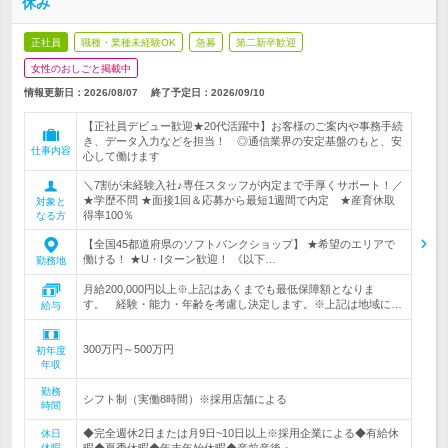
休み
正社員
職種・業種未経験OK
急募
第二新卒歓迎
女性のおしごと掲載中
情報更新日：2026/08/07
終了予定日：
2026/09/10
【正社員デビュー歓迎★20代活躍中】お客様のご案内や事務手続
き、データ入力などを担当！ ◎通信業界の安定基盤のもと、安
仕事内容
心して働けます
＼7割が未経験入社♪専任スタッフが内定まで手厚くサポート！／
★学歴不問 ★面接1回＆応募から最短1週間で内定 ★産育休取
対象と
得率100％
なる方
【全国45都道府県のソフトバンクショップ】 ★希望のエリアで
働ける！ ★U・Iターン歓迎！ 《以下…
勤務地
月給200,000円以上※上記はあくまでも最低保障額となりま
す。 経験・能力・年齢を考慮し決定します。※上記は地域に…
給与
300万円～500万円
初年度
年収
勤務
シフト制（実働8時間）※採用店舗による
時間
◆完全週休2日または月9日~10日以上※採用企業による◆有給休
休日
休暇