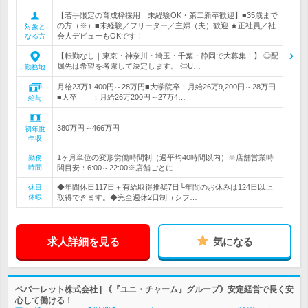
【若手限定の育成枠採用｜未経験OK・第二新卒歓迎】■35歳まで
の方（※）■未経験／フリーター／主婦（夫）歓迎 ★正社員／社
対象と
会人デビューもOKです！
なる方
【転勤なし｜東京・神奈川・埼玉・千葉・静岡で大募集！】 ◎配
属先は希望を考慮して決定します。 ◎U…
勤務地
月給23万1,400円～28万円■大学院卒：月給26万9,200円～28万円
■大卒 ：月給26万200円～27万4…
給与
380万円～466万円
初年度
年収
1ヶ月単位の変形労働時間制（週平均40時間以内）※店舗営業時
勤務
時間
間目安：6:00～22:00※店舗ごとに…
◆年間休日117日＋有給取得推奨7日└年間のお休みは124日以上
休日
休暇
取得できます。◆完全週休2日制（シフ…
求人詳細を見る
気になる
ペパーレット株式会社 | 《『ユニ・チャーム』グループ》安定経営で長く安
心して働ける！