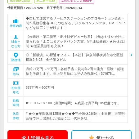
完全週休2日制
第二新卒歓迎
女性のおしごと掲載中
情報更新日：2026/07/28
終了予定日：
2026/09/14
◆自社で運営するサービスステーションのプロモーション企画・
制作業務◎集客UPにつながるデジタルコンテンツや、DM・POP
仕事内容
などを幅広く手がけます！
【未経験・第二新卒・正社員デビュー歓迎】《働きやすい会社に
贈られる「よこはまグッドバランス賞」5年連続受賞》★完休2日
対象と
制 ★従業員割引も充実！
なる方
◎「新横浜」の駅近オフィス 【本社】 神奈川県横浜市港北区新
横浜2-6-23 金子第２ビル
勤務地
月給27万円～35万円＋各種手当＋賞与年2回※能力・経験・前職
給を考慮します。※上記月給には見込み残業代（3万678…
給与
378万円～600万円
初年度
年収
勤務
# 9：00～18：00（実働8時間）★残業は月平均10h程度です。
時間
# ★☆★年間休日125日★☆★◆完全週休2日制（土日祝）※説明
休日
休暇
会等で休日出勤した場合には、代休を取…
求人詳細を見る
気になる