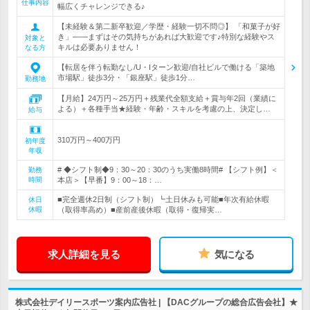
仕事内容
幅広くチャレンジできる♪
【未経験＆第二新卒歓迎／学歴・経験一切不問◎】 「和菓子が好
き」――まずはその気持ちがあれば大歓迎です♪特別な経験やス
対象と
キルは必要ありません！
なる方
【転居を伴う転勤なし/U・Iターン歓迎/自社ビルで働ける「築地
市場駅」徒歩3分・「銀座駅」徒歩1分…
勤務地
【月給】24万円～25万円＋残業代全額支給＋賞与年2回（業績に
よる）＋各種手当★経験・年齢・スキルを考慮の上、決定し…
給与
310万円～400万円
初年度
年収
# ◆シフト制◆9：30～20：30のうち実働8時間# 【シフト例】＜
勤務
時間
本店＞【早番】9：00～18：…
■完全週休2日制（シフト制）┗土日休みも可能■年次有給休暇
休日
休暇
（取得率高め）■産前産後休暇（取得・復帰実…
求人詳細を見る
気になる
株式会社デイリースポーツ案内広告社 | 【DACグループの総合広告会社】★