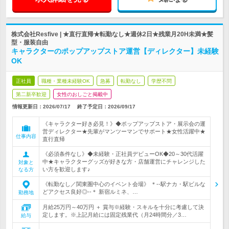
株式会社Resfive | ★直行直帰★転勤なし★週休2日★残業月20H未満★髪
型・服装自由
キャラクターのポップアップストア運営【ディレクター】未経験
OK
正社員
職種・業種未経験OK
急募
転勤なし
学歴不問
第二新卒歓迎
女性のおしごと掲載中
情報更新日：2026/07/17
終了予定日：
2026/09/17
《キャラクター好き必見！》◆ポップアップストア・展示会の運
営ディレクター★先輩がマンツーマンでサポート★女性活躍中★
仕事内容
直行直帰
《必須条件なし》◆未経験・正社員デビューOK◆20～30代活躍
中★キャラクターグッズが好きな方・店舗運営にチャレンジした
対象と
い方を歓迎します♪
なる方
《転勤なし／関東圏中心のイベント会場》 ＊--駅ナカ・駅ビルな
どアクセス良好◎--＊ 新宿ルミネ、…
勤務地
月給25万円～40万円 ＋ 賞与※経験・スキルを十分に考慮して決
定します。※上記月給には固定残業代（月24時間分／3…
給与