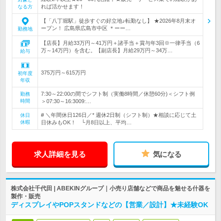
れば活かせます！
なる方
【「八丁堀駅」徒歩すぐの好立地♪転勤なし】 ★2026年8月末オ
ープン！ 広島県広島市中区 ＊ーー…
勤務地
【店長】月給33万円～41万円＋諸手当＋賞与年3回※一律手当（6
万～14万円）を含む。【副店長】月給29万円～34万…
給与
375万円～615万円
初年度
年収
7:30～22:00の間でシフト制（実働8時間／休憩60分)＜シフト例
勤務
時間
＞07:30～16:3009:…
# ＼年間休日126日／* 週休2日制（シフト制）★相談に応じて土
休日
休暇
日休みもOK！ └月8日以上、平均…
求人詳細を見る
気になる
株式会社千代田 | ABEKINグループ｜小売り店舗などで商品を魅せる什器を
製作・販売
ディスプレイやPOPスタンドなどの【営業／設計】★未経験OK