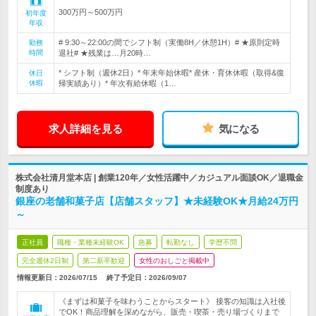
300万円～500万円
初年度
年収
# 9:30～22:00の間でシフト制（実働8H／休憩1H）# ★原則定時
勤務
時間
退社# ★残業は…月20時…
* シフト制（週休2日）* 年末年始休暇* 産休・育休休暇（取得&復
休日
休暇
帰実績あり）* 年次有給休暇（1…
求人詳細を見る
気になる
株式会社清月堂本店 | 創業120年／女性活躍中／カジュアル面談OK／退職金
制度あり
銀座の老舗和菓子店【店舗スタッフ】★未経験OK★月給24万円
～
正社員
職種・業種未経験OK
急募
転勤なし
学歴不問
完全週休2日制
第二新卒歓迎
女性のおしごと掲載中
情報更新日：2026/07/15
終了予定日：
2026/09/07
《まずは和菓子を味わうことからスタート》 接客の知識は入社後
でOK！商品理解を深めながら、販売・喫茶・売り場づくりまで