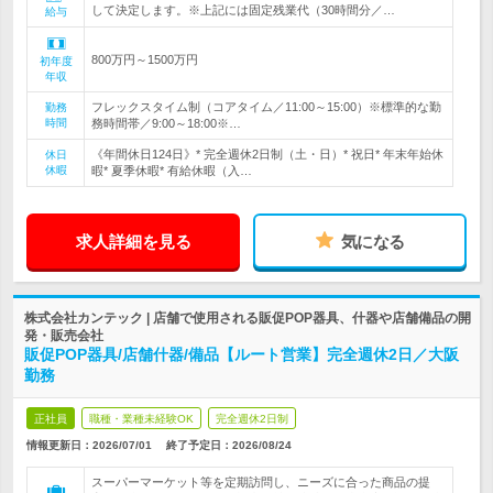
して決定します。※上記には固定残業代（30時間分／…
給与
800万円～1500万円
初年度
年収
フレックスタイム制（コアタイム／11:00～15:00）※標準的な勤
勤務
時間
務時間帯／9:00～18:00※…
《年間休日124日》* 完全週休2日制（土・日）* 祝日* 年末年始休
休日
休暇
暇* 夏季休暇* 有給休暇（入…
求人詳細を見る
気になる
株式会社カンテック | 店舗で使用される販促POP器具、什器や店舗備品の開
発・販売会社
販促POP器具/店舗什器/備品【ルート営業】完全週休2日／大阪
勤務
正社員
職種・業種未経験OK
完全週休2日制
情報更新日：2026/07/01
終了予定日：
2026/08/24
スーパーマーケット等を定期訪問し、ニーズに合った商品の提