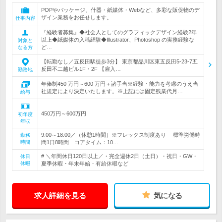
POPやパッケージ、什器・紙媒体・Webなど、多彩な販促物のデ
ザイン業務をお任せします。
仕事内容
『経験者募集』◆社会人としてのグラフィックデザイン経験2年
以上◆紙媒体の入稿経験◆Illustrator、Photoshop の実務経験な
対象と
ど…
なる方
【転勤なし／五反田駅徒歩3分】 東京都品川区東五反田5-23-7五
反田不二越ビル1F・2F 【雇入…
勤務地
年俸制450 万円～600 万円＋諸手当※経験・能力を考慮のうえ当
社規定により決定いたします。※上記には固定残業代月…
給与
450万円～600万円
初年度
年収
9:00～18:00／（休憩1時間）※フレックス制度あり 標準労働時
勤務
時間
間1日8時間 コアタイム：10…
# ＼年間休日120日以上／・完全週休2日（土日）・祝日・GW・
休日
休暇
夏季休暇・年末年始・有給休暇など
求人詳細を見る
気になる