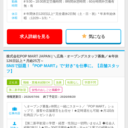
# 9:00～18:00所定労働時間：8時間休憩時間：60分時間外労働有
勤務
時間
無：有
# 年間休日120日以上* 完全週休2日制（土・日・祝）* 年末年始休
休日
休暇
暇 （12/29～1/3）* …
求人詳細を見る
気になる
株式会社POP MART JAPAN | ＼広島・オープングスタッフ募集／★年休
126日以上＊月給25万～
SNSで話題！『POP MART』で“好き”を仕事に。【店舗スタッ
フ】
正社員
職種・業種未経験OK
急募
転勤なし
学歴不問
第二新卒歓迎
女性のおしごと掲載中
情報更新日：2026/07/06
終了予定日：
2026/08/20
＼オープング募集♪仲間と一緒にスタート／『POP MART』ショ
ップで、接客や店舗運営をお任せ！★定時退社も可能 ★月1回自
仕事内容
社商品プレゼントあり
【第二新卒歓迎☆学歴・経歴・性別は一切問いません】◆社会人
経験2年以上★20～30代活躍中★販売・サービス業での経験があ
対象と