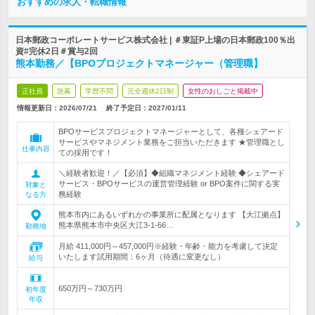
おすすめの求人・転職情報
日本郵政コーポレートサービス株式会社 | ＃東証P上場の日本郵政100％出
資#完休2日＃賞与2回
熊本勤務／【BPOプロジェクトマネージャー（管理職】
正社員
急募
学歴不問
完全週休2日制
女性のおしごと掲載中
情報更新日：2026/07/21
終了予定日：
2027/01/11
BPOサービスプロジェクトマネージャーとして、各種シェアード
サービスやマネジメント業務をご担当いただきます ★管理職とし
仕事内容
ての採用です！
＼経験者歓迎！／【必須】◆組織マネジメント経験 ◆シェアード
サービス・BPOサービスの運営管理経験 or BPO案件に関する実
対象と
務経験
なる方
熊本市内にあるいずれかの事業所に配属となります 【大江拠点】
熊本県熊本市中央区大江3-1-66…
勤務地
月給 411,000円～457,000円※経験・年齢・能力を考慮して決定
いたします試用期間：6ヶ月（待遇に変更なし）
給与
650万円～730万円
初年度
年収