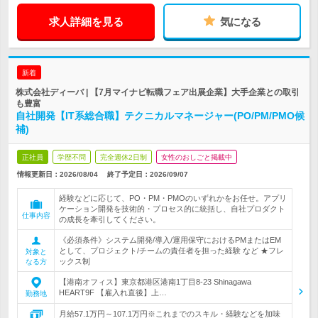
求人詳細を見る
気になる
新着
株式会社ディーバ | 【7月マイナビ転職フェア出展企業】大手企業との取引
も豊富
自社開発【IT系総合職】テクニカルマネージャー(PO/PM/PMO候
補)
正社員
学歴不問
完全週休2日制
女性のおしごと掲載中
情報更新日：2026/08/04
終了予定日：
2026/09/07
経験などに応じて、PO・PM・PMOのいずれかをお任せ。アプリ
ケーション開発を技術的・プロセス的に統括し、自社プロダクト
仕事内容
の成長を牽引してください。
《必須条件》システム開発/導入/運用保守におけるPMまたはEM
として、プロジェクト/チームの責任者を担った経験 など ★フレ
対象と
ックス制
なる方
【港南オフィス】東京都港区港南1丁目8-23 Shinagawa
HEART9F 【雇入れ直後】上…
勤務地
月給57.1万円～107.1万円※これまでのスキル・経験などを加味