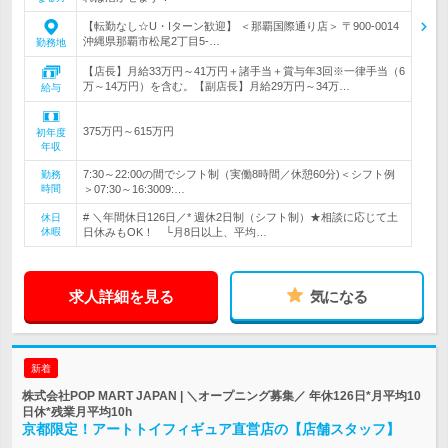
【転勤なし☆U・Iターン歓迎】 ＜那覇国際通り店＞ 〒900-0014
沖縄県那覇市松尾2丁目5-…
勤務地
【店長】月給33万円～41万円＋諸手当＋賞与年3回※一律手当（6
万～14万円）を含む。【副店長】月給29万円～34万…
給与
375万円～615万円
初年度
年収
7:30～22:00の間でシフト制（実働8時間／休憩60分)＜シフト例
勤務
時間
＞07:30～16:3009:…
# ＼年間休日126日／* 週休2日制（シフト制）★相談に応じて土
休日
休暇
日休みもOK！ └月8日以上、平均…
求人詳細を見る
気になる
新着
株式会社POP MART JAPAN | ＼オープニング募集／ 年休126日*月平均10
日休*残業月平均10h
京都限定！アートトイフィギュア直営店の【店舗スタッフ】