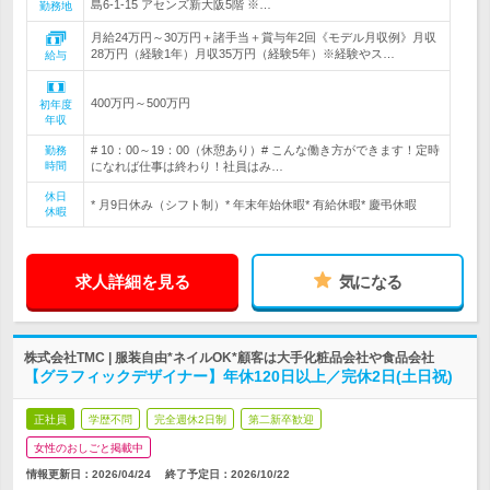
島6-1-15 アセンズ新大阪5階 ※…
勤務地
月給24万円～30万円＋諸手当＋賞与年2回《モデル月収例》月収
28万円（経験1年）月収35万円（経験5年）※経験やス…
給与
400万円～500万円
初年度
年収
# 10：00～19：00（休憩あり）# こんな働き方ができます！定時
勤務
時間
になれば仕事は終わり！社員はみ…
休日
* 月9日休み（シフト制）* 年末年始休暇* 有給休暇* 慶弔休暇
休暇
求人詳細を見る
気になる
株式会社TMC | 服装自由*ネイルOK*顧客は大手化粧品会社や食品会社
【グラフィックデザイナー】年休120日以上／完休2日(土日祝)
正社員
学歴不問
完全週休2日制
第二新卒歓迎
女性のおしごと掲載中
情報更新日：2026/04/24
終了予定日：
2026/10/22