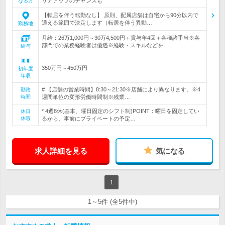
リアアップのチャンスも
なる方
【転居を伴う転勤なし】 原則、配属店舗は自宅から90分以内で
通える範囲で決定します（転居を伴う異動…
勤務地
月給：26万1,000円～30万4,500円＋賞与年4回＋各種諸手当※各
部門での業務経験者は優遇※経験・スキルなどを…
給与
350万円～450万円
初年度
年収
# 【店舗の営業時間】8:30～21:30※店舗により異なります。※4
勤務
時間
週間単位の変形労働時間制※残業…
* 4週8休(基本、曜日固定のシフト制)POINT：曜日を固定してい
休日
休暇
るから、事前にプライベートの予定…
求人詳細を見る
気になる
1
1～5件 (全5件中)