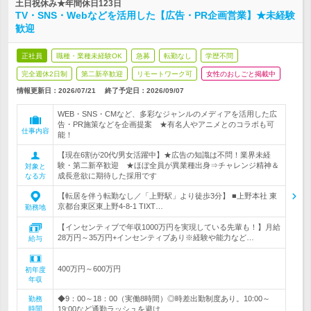
土日祝休み★年間休日123日
TV・SNS・Webなどを活用した【広告・PR企画営業】★未経験
歓迎
正社員
職種・業種未経験OK
急募
転勤なし
学歴不問
完全週休2日制
第二新卒歓迎
リモートワーク可
女性のおしごと掲載中
情報更新日：2026/07/21
終了予定日：
2026/09/07
WEB・SNS・CMなど、多彩なジャンルのメディアを活用した広
告・PR施策などを企画提案 ★有名人やアニメとのコラボも可
仕事内容
能！
【現在6割が20代/男女活躍中】★広告の知識は不問！業界未経
験・第二新卒歓迎 ★ほぼ全員が異業種出身⇒チャレンジ精神＆
対象と
成長意欲に期待した採用です
なる方
【転居を伴う転勤なし／「上野駅」より徒歩3分】 ■上野本社 東
京都台東区東上野4-8-1 TIXT…
勤務地
【インセンティブで年収1000万円を実現している先輩も！】月給
28万円～35万円+インセンティブあり※経験や能力など…
給与
400万円～600万円
初年度
年収
◆9：00～18：00（実働8時間）◎時差出勤制度あり。10:00～
勤務
時間
19:00など通勤ラッシュを避け…