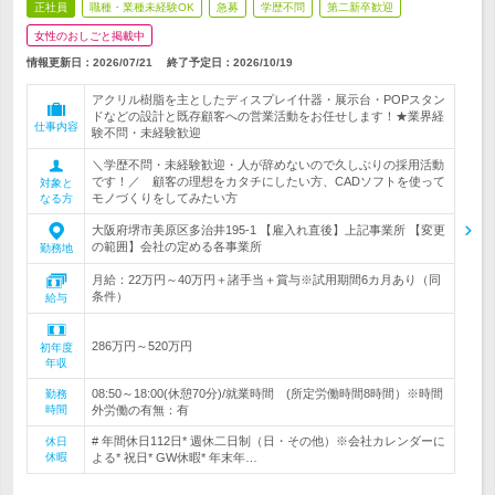
正社員
職種・業種未経験OK
急募
学歴不問
第二新卒歓迎
女性のおしごと掲載中
情報更新日：2026/07/21
終了予定日：
2026/10/19
アクリル樹脂を主としたディスプレイ什器・展示台・POPスタン
ドなどの設計と既存顧客への営業活動をお任せします！★業界経
仕事内容
験不問・未経験歓迎
＼学歴不問・未経験歓迎・人が辞めないので久しぶりの採用活動
です！／ 顧客の理想をカタチにしたい方、CADソフトを使って
対象と
モノづくりをしてみたい方
なる方
大阪府堺市美原区多治井195-1 【雇入れ直後】上記事業所 【変更
の範囲】会社の定める各事業所
勤務地
月給：22万円～40万円＋諸手当＋賞与※試用期間6カ月あり（同
条件）
給与
286万円～520万円
初年度
年収
08:50～18:00(休憩70分)/就業時間 (所定労働時間8時間）※時間
勤務
時間
外労働の有無：有
# 年間休日112日* 週休二日制（日・その他）※会社カレンダーに
休日
休暇
よる* 祝日* GW休暇* 年末年…