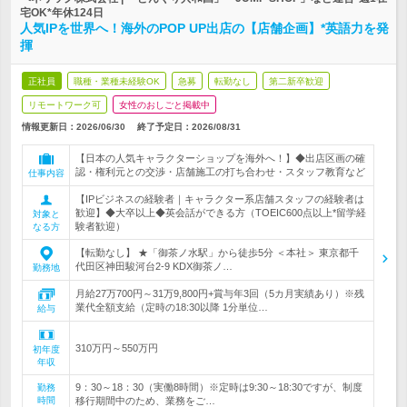
宅OK*年休124日
人気IPを世界へ！海外のPOP UP出店の【店舗企画】*英語力を発
揮
正社員
職種・業種未経験OK
急募
転勤なし
第二新卒歓迎
リモートワーク可
女性のおしごと掲載中
情報更新日：2026/06/30
終了予定日：
2026/08/31
【日本の人気キャラクターショップを海外へ！】◆出店区画の確
認・権利元との交渉・店舗施工の打ち合わせ・スタッフ教育など
仕事内容
【IPビジネスの経験者｜キャラクター系店舗スタッフの経験者は
歓迎】◆大卒以上◆英会話ができる方（TOEIC600点以上*留学経
対象と
験者歓迎）
なる方
【転勤なし】 ★「御茶ノ水駅」から徒歩5分 ＜本社＞ 東京都千
代田区神田駿河台2-9 KDX御茶ノ…
勤務地
月給27万700円～31万9,800円+賞与年3回（5カ月実績あり）※残
業代全額支給（定時の18:30以降 1分単位…
給与
310万円～550万円
初年度
年収
9：30～18：30（実働8時間）※定時は9:30～18:30ですが、制度
勤務
時間
移行期間中のため、業務をご…