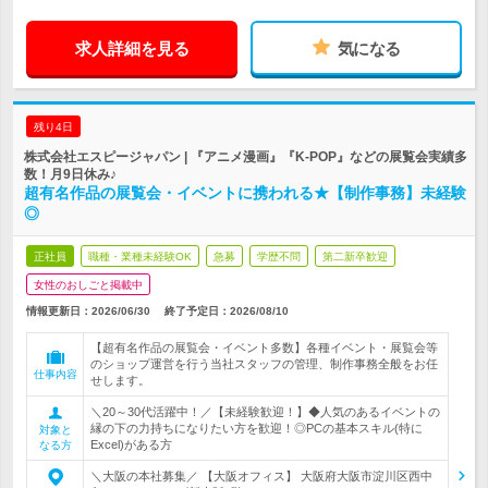
求人詳細を見る
気になる
残り4日
株式会社エスピージャパン | 『アニメ漫画』『K-POP』などの展覧会実績多
数！月9日休み♪
超有名作品の展覧会・イベントに携われる★【制作事務】未経験
◎
正社員
職種・業種未経験OK
急募
学歴不問
第二新卒歓迎
女性のおしごと掲載中
情報更新日：2026/06/30
終了予定日：
2026/08/10
【超有名作品の展覧会・イベント多数】各種イベント・展覧会等
のショップ運営を行う当社スタッフの管理、制作事務全般をお任
仕事内容
せします。
＼20～30代活躍中！／【未経験歓迎！】◆人気のあるイベントの
縁の下の力持ちになりたい方を歓迎！◎PCの基本スキル(特に
対象と
Excel)がある方
なる方
＼大阪の本社募集／ 【大阪オフィス】 大阪府大阪市淀川区西中