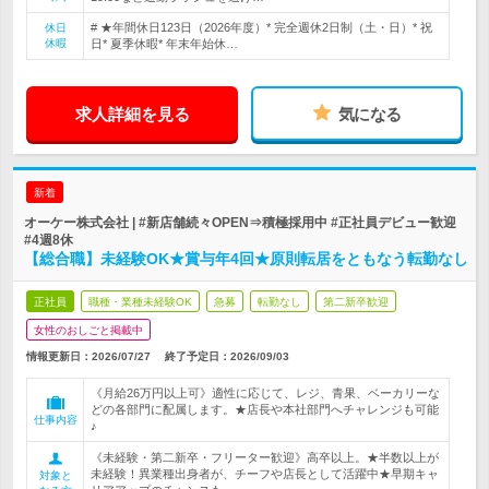
# ★年間休日123日（2026年度）* 完全週休2日制（土・日）* 祝
休日
休暇
日* 夏季休暇* 年末年始休…
求人詳細を見る
気になる
新着
オーケー株式会社 | #新店舗続々OPEN⇒積極採用中 #正社員デビュー歓迎
#4週8休
【総合職】未経験OK★賞与年4回★原則転居をともなう転勤なし
正社員
職種・業種未経験OK
急募
転勤なし
第二新卒歓迎
女性のおしごと掲載中
情報更新日：2026/07/27
終了予定日：
2026/09/03
《月給26万円以上可》適性に応じて、レジ、青果、ベーカリーな
どの各部門に配属します。★店長や本社部門へチャレンジも可能
仕事内容
♪
《未経験・第二新卒・フリーター歓迎》高卒以上。★半数以上が
未経験！異業種出身者が、チーフや店長として活躍中★早期キャ
対象と