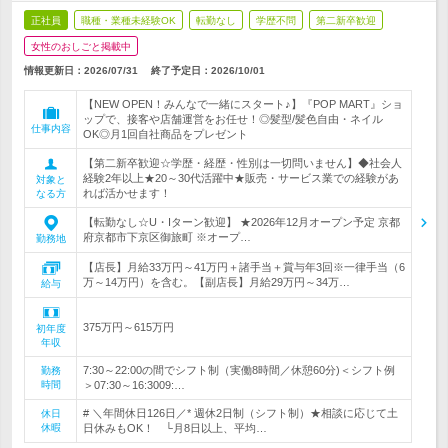
正社員
職種・業種未経験OK
転勤なし
学歴不問
第二新卒歓迎
女性のおしごと掲載中
情報更新日：2026/07/31
終了予定日：
2026/10/01
【NEW OPEN！みんなで一緒にスタート♪】『POP MART』ショ
ップで、接客や店舗運営をお任せ！◎髪型/髪色自由・ネイル
仕事内容
OK◎月1回自社商品をプレゼント
【第二新卒歓迎☆学歴・経歴・性別は一切問いません】◆社会人
経験2年以上★20～30代活躍中★販売・サービス業での経験があ
対象と
れば活かせます！
なる方
【転勤なし☆U・Iターン歓迎】 ★2026年12月オープン予定 京都
府京都市下京区御旅町 ※オープ…
勤務地
【店長】月給33万円～41万円＋諸手当＋賞与年3回※一律手当（6
万～14万円）を含む。【副店長】月給29万円～34万…
給与
375万円～615万円
初年度
年収
7:30～22:00の間でシフト制（実働8時間／休憩60分)＜シフト例
勤務
時間
＞07:30～16:3009:…
# ＼年間休日126日／* 週休2日制（シフト制）★相談に応じて土
休日
休暇
日休みもOK！ └月8日以上、平均…