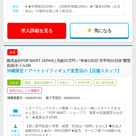
# ★年間休日124日～（2026年実績126日）★* 週休2日制（土日
休日
休暇
休み）※海外出張に伴う休日出…
求人詳細を見る
気になる
新着
株式会社POP MART JAPAN | 月給25万円～*年休126日*月平均10日休*髪型
自由/ネイルOK
沖縄限定！アートトイフィギュア直営店の【店舗スタッフ】
正社員
職種・業種未経験OK
転勤なし
学歴不問
第二新卒歓迎
女性のおしごと掲載中
情報更新日：2026/07/31
終了予定日：
2026/10/01
＼オープニングスタッフ募集 ⇒ みんなと一緒にスタートできる
から安心！／『POP MART』ショップで、接客や店舗運営をお任
仕事内容
せ！★残業は月10h程
【第二新卒歓迎☆学歴・経歴・性別は一切問いません】◆社会人
経験2年以上★20～30代活躍中★販売・サービス業での経験があ
対象と
れば活かせます！
なる方