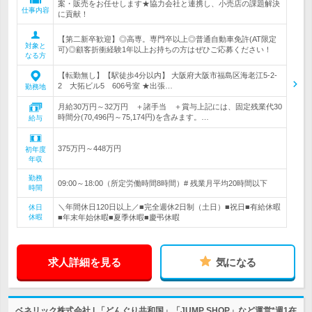
案・販売をお任せします★協力会社と連携し、小売店の課題解決
仕事内容
に貢献！
【第二新卒歓迎】◎高専。専門卒以上◎普通自動車免許(AT限定
対象と
可)◎顧客折衝経験1年以上お持ちの方はぜひご応募ください！
なる方
【転勤無し】【駅徒歩4分以内】 大阪府大阪市福島区海老江5-2-
2 大拓ビル5 606号室 ★出張…
勤務地
月給30万円～32万円 ＋諸手当 ＋賞与上記には、固定残業代30
時間分(70,496円～75,174円)を含みます。…
給与
375万円～448万円
初年度
年収
勤務
09:00～18:00（所定労働時間8時間）# 残業月平均20時間以下
時間
＼年間休日120日以上／■完全週休2日制（土日）■祝日■有給休暇
休日
休暇
■年末年始休暇■夏季休暇■慶弔休暇
求人詳細を見る
気になる
ベネリック株式会社 | 「どんぐり共和国」「JUMP SHOP」など運営*週1在