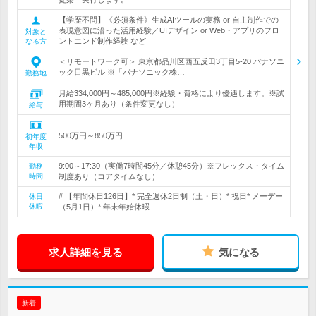
【学歴不問】《必須条件》生成AIツールの実務 or 自主制作での
表現意図に沿った活用経験／UIデザイン or Web・アプリのフロ
対象と
ントエンド制作経験 など
なる方
＜リモートワーク可＞ 東京都品川区西五反田3丁目5-20 パナソニ
ック目黒ビル ※「パナソニック株…
勤務地
月給334,000円～485,000円※経験・資格により優遇します。※試
用期間3ヶ月あり（条件変更なし）
給与
500万円～850万円
初年度
年収
9:00～17:30（実働7時間45分／休憩45分）※フレックス・タイム
勤務
時間
制度あり（コアタイムなし）
# 【年間休日126日】* 完全週休2日制（土・日）* 祝日* メーデー
休日
休暇
（5月1日）* 年末年始休暇…
求人詳細を見る
気になる
新着