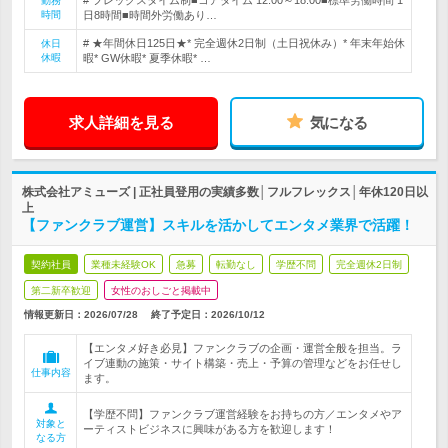
# フレックスタイム制■コアタイム 12:00～18:00■標準労働時間 1
勤務
時間
日8時間■時間外労働あり…
# ★年間休日125日★* 完全週休2日制（土日祝休み）* 年末年始休
休日
休暇
暇* GW休暇* 夏季休暇* …
求人詳細を見る
気になる
株式会社アミューズ | 正社員登用の実績多数│フルフレックス│年休120日以
上
【ファンクラブ運営】スキルを活かしてエンタメ業界で活躍！
契約社員
業種未経験OK
急募
転勤なし
学歴不問
完全週休2日制
第二新卒歓迎
女性のおしごと掲載中
情報更新日：2026/07/28
終了予定日：
2026/10/12
【エンタメ好き必見】ファンクラブの企画・運営全般を担当。ラ
イブ連動の施策・サイト構築・売上・予算の管理などをお任せし
仕事内容
ます。
【学歴不問】ファンクラブ運営経験をお持ちの方／エンタメやア
対象と
ーティストビジネスに興味がある方を歓迎します！
なる方