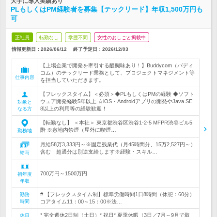
大手に導入実績あり
PLもしくはPM経験者を募集【テックリード】年収1,500万円も
可
正社員
転勤なし
学歴不問
女性のおしごと掲載中
情報更新日：2026/06/12
終了予定日：
2026/12/03
【上場企業で開発を牽引する醍醐味あり！】Buddycom（バディ
コム）のテックリード業務として、プロジェクトマネジメント等
仕事内容
を担当していただきます。
【フレックスタイム】＜必須＞◆PLもしくはPMの経験 ◆ソフト
ウェア開発経験5年以上 ☆iOS・Androidアプリの開発やJava SE
対象と
8以上の利用等の経験歓迎！
なる方
【転勤なし】 ＜本社＞ 東京都渋谷区渋谷1-2-5 MFPR渋谷ビル5
階 ※敷地内禁煙（屋外に喫煙…
勤務地
月給58万3,333円～※固定残業代（月45時間分、15万2,527円～）
含む 超過分は別途支給します※経験・スキル…
給与
700万円～1500万円
初年度
年収
# 【フレックスタイム制】標準労働時間1日8時間（休憩：60分）
勤務
時間
コアタイム11：00～15：00※法…
* 完全週休2日制（土日）* 祝日* 夏季休暇（3日／7月～9月で取
休日