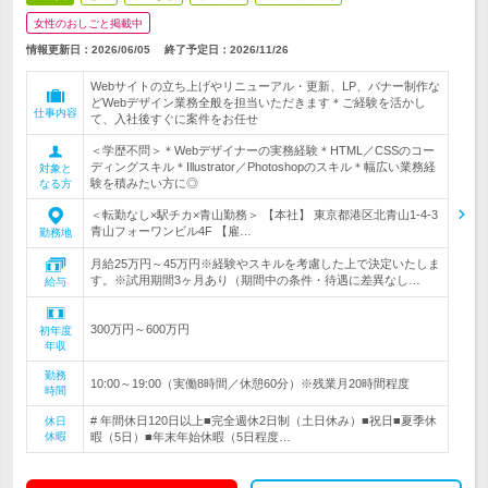
女性のおしごと掲載中
情報更新日：2026/06/05
終了予定日：
2026/11/26
Webサイトの立ち上げやリニューアル・更新、LP、バナー制作な
どWebデザイン業務全般を担当いただきます＊ご経験を活かし
仕事内容
て、入社後すぐに案件をお任せ
＜学歴不問＞＊Webデザイナーの実務経験＊HTML／CSSのコー
ディングスキル＊Illustrator／Photoshopのスキル＊幅広い業務経
対象と
験を積みたい方に◎
なる方
＜転勤なし×駅チカ×青山勤務＞ 【本社】 東京都港区北青山1-4-3
青山フォーワンビル4F 【雇…
勤務地
月給25万円～45万円※経験やスキルを考慮した上で決定いたしま
す。※試用期間3ヶ月あり（期間中の条件・待遇に差異なし…
給与
300万円～600万円
初年度
年収
勤務
10:00～19:00（実働8時間／休憩60分）※残業月20時間程度
時間
# 年間休日120日以上■完全週休2日制（土日休み）■祝日■夏季休
休日
休暇
暇（5日）■年末年始休暇（5日程度…