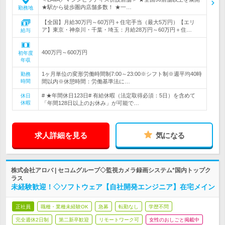
★駅から徒歩圏内店舗多数！ ★一…
勤務地
【全国】月給30万円～60万円＋住宅手当（最大5万円）【エリ
ア】東京・神奈川・千葉・埼玉：月給28万円～60万円＋住…
給与
400万円～600万円
初年度
年収
1ヶ月単位の変形労働時間制7:00～23:00※シフト制※週平均40時
勤務
時間
間以内※休憩時間：労働基準法に…
# ★年間休日123日# 有給休暇（法定取得必須：5日）を含めて
休日
休暇
「年間128日以上のお休み」が可能で…
求人詳細を見る
気になる
株式会社アロバ | セコムグループ◇監視カメラ録画システム*国内トップク
ラス
未経験歓迎！◇ソフトウェア【自社開発エンジニア】在宅メイン
正社員
職種・業種未経験OK
急募
転勤なし
学歴不問
完全週休2日制
第二新卒歓迎
リモートワーク可
女性のおしごと掲載中