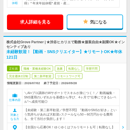
休暇
得）* 年末年始休暇* 産前・産…
求人詳細を見る
気になる
株式会社Grove Partner | ★渋谷ヒカリエで勤務★服装自由★副業OK★イン
センティブあり
未経験歓迎！【動画・SNSクリエイター】★リモートOK★年休
121日
正社員
職種・業種未経験OK
急募
転勤なし
学歴不問
完全週休2日制
第二新卒歓迎
リモートワーク可
情報更新日：2026/07/02
終了予定日：
2026/09/28
＼AI×プロ講師のWサポートでスキルが身につく！／ 動画編集・
SNS運用のいずれかを基礎から学び、4ヶ月で“仕事にできるレベ
仕事内容
ル”へ成長可能◎
【未経験・第二新卒歓迎／学歴不問】『動画やSNSが好き』とい
う気持ちがあれば大歓迎♪スクールなら50～60万円かかる費用
対象と
も、全て当社が負担します！
なる方
【全国から応募OK！ゆくゆくはフルリモートも可｜転勤なし】