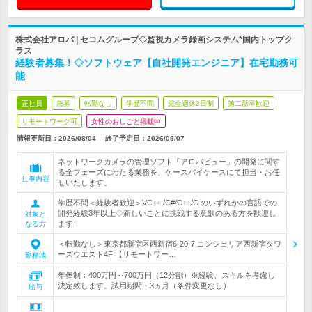
株式会社アロバ | セコムグループ◇監視カメラ録画システム*国内トップク
ラス
経験者募集！◇ソフトウェア【自社開発エンジニア】在宅勤務可
能
正社員
急募
転勤なし
学歴不問
完全週休2日制
第二新卒歓迎
リモートワーク可
女性のおしごと掲載中
情報更新日：2026/08/04
終了予定日：
2026/09/07
ネットワークカメラの管理ソフト「アロバビュー」の開発に関す
る全フェーズにわたる業務を、ケースバイケースにて担当・お任
仕事内容
せいたします。
学歴不問＜経験者歓迎＞VC++ /C#/C++/C のいずれかの言語での
開発経験3年以上◇新しいことに挑戦する意欲のある方を歓迎し
対象と
ます！
なる方
＜転勤なし＞東京都新宿区西新宿6-20-7 コンシェリア西新宿タワ
ーズウエスト4F 【リモートワー…
勤務地
年俸制：400万円～700万円（12分割）※経験、スキルを考慮し
決定致します。試用期間：3ヵ月（条件変更なし）
給与