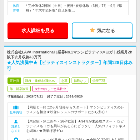
* 完全週休2日制（土日）* 祝日* 夏季休暇（3日／7月～9月で取
休日
休暇
得）* 年末年始休暇* 育児休暇…
求人詳細を見る
気になる
株式会社LAVA International | 業界No.1マシンピラティス×ヨガ｜残業月2h
以下☆月収例43万円
★人気沸騰中★【ピラティスインストラクター】年間128日休み
可
正社員
職種・業種未経験OK
急募
転勤なし
学歴不問
第二新卒歓迎
女性のおしごと掲載中
情報更新日：2026/07/21
終了予定日：
2026/08/20
【同期と一緒に2ヶ月研修からスタート】マシンピラティスのレ
ッスンを担当★映像レッスンのサポートだから安心！
仕事内容
【未経験・第二新卒・26卒歓迎】★94％が未経験スタート ◎ピ
ラティスもヨガも興味がある方にピッタリ！人気のフィットネス
対象と
を網羅♪ ★残業ほぼゼロ
なる方
＜LAVA／マシンピラティス併設店舗＞ ★全国90店舗以上を展開