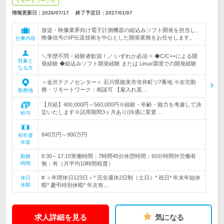
リモートワーク可
情報更新日：2026/07/17
終了予定日：
2027/01/07
放送・映像業界向け電子計測機器の組込みソフト開発を担当し、
映像信号のIP伝送技術を中心とした開発業務をお任せします。
仕事内容
＼学歴不問・経験者歓迎！／ いずれか必須⇒ ◆C/C++による開
対象と
発経験 ◆組込みソフト開発経験 または Linux環境での開発経験
なる方
＜金沢テクノセンター＞ 石川県能美市寺井町ツ7番地 ※在宅勤
務・リモートワーク：相談可 【雇入れ直…
勤務地
【月給】400,000円～560,000円※経験・年齢・能力を考慮して決
定いたします※試用期間3ヶ月あり(待遇に変更…
給与
640万円～900万円
初年度
年収
8:30～17:15実働時間：7時間45分休憩時間：60分時間外労働有
勤務
時間
無：有（月平均10時間程度）
# ＜年間休日123日＞* 完全週休2日制（土日）* 祝日* 年末年始休
休日
休暇
暇* 慶弔特別休暇* 年次有…
求人詳細を見る
気になる