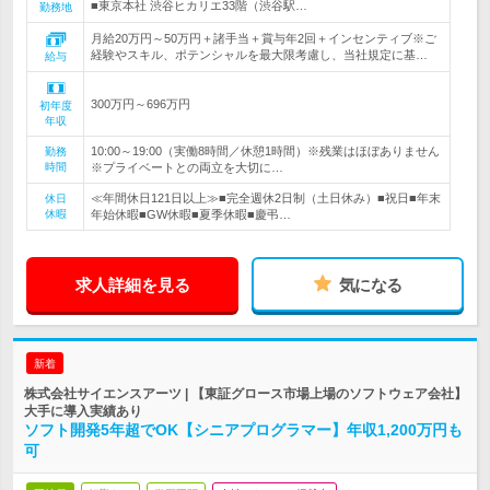
■東京本社 渋谷ヒカリエ33階（渋谷駅…
勤務地
月給20万円～50万円＋諸手当＋賞与年2回＋インセンティブ※ご
経験やスキル、ポテンシャルを最大限考慮し、当社規定に基…
給与
300万円～696万円
初年度
年収
10:00～19:00（実働8時間／休憩1時間）※残業はほぼありません
勤務
時間
※プライベートとの両立を大切に…
≪年間休日121日以上≫■完全週休2日制（土日休み）■祝日■年末
休日
休暇
年始休暇■GW休暇■夏季休暇■慶弔…
求人詳細を見る
気になる
新着
株式会社サイエンスアーツ | 【東証グロース市場上場のソフトウェア会社】
大手に導入実績あり
ソフト開発5年超でOK【シニアプログラマー】年収1,200万円も
可