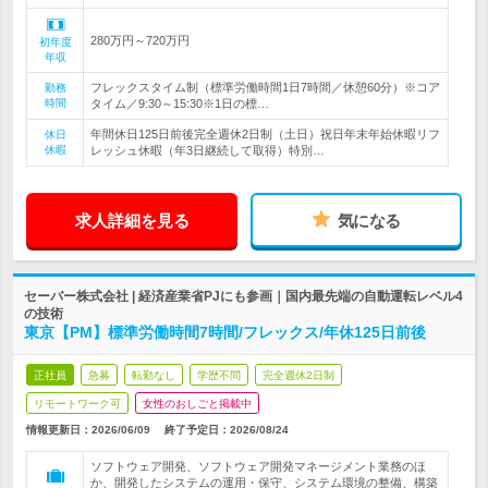
280万円～720万円
初年度
年収
フレックスタイム制（標準労働時間1日7時間／休憩60分）※コア
勤務
時間
タイム／9:30～15:30※1日の標…
年間休日125日前後完全週休2日制（土日）祝日年末年始休暇リフ
休日
休暇
レッシュ休暇（年3日継続して取得）特別…
求人詳細を見る
気になる
セーバー株式会社 | 経済産業省PJにも参画｜国内最先端の自動運転レベル4
の技術
東京【PM】標準労働時間7時間/フレックス/年休125日前後
正社員
急募
転勤なし
学歴不問
完全週休2日制
リモートワーク可
女性のおしごと掲載中
情報更新日：2026/06/09
終了予定日：
2026/08/24
ソフトウェア開発、ソフトウェア開発マネージメント業務のほ
か、開発したシステムの運用・保守、システム環境の整備、構築