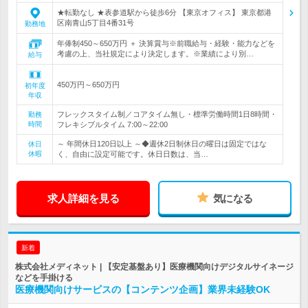
★転勤なし ★表参道駅から徒歩6分 【東京オフィス】 東京都港
区南青山5丁目4番31号
勤務地
年俸制450～650万円 ＋ 決算賞与※前職給与・経験・能力などを
考慮の上、当社規定により決定します。※業績により別…
給与
450万円～650万円
初年度
年収
フレックスタイム制／コアタイム無し・標準労働時間1日8時間・
勤務
時間
フレキシブルタイム 7:00～22:00
～ 年間休日120日以上 ～◆週休2日制休日の曜日は固定ではな
休日
休暇
く、自由に設定可能です。休日日数は、当…
求人詳細を見る
気になる
新着
株式会社メディネット | 【安定基盤あり】医療機関向けデジタルサイネージ
などを手掛ける
医療機関向けサービスの【コンテンツ企画】業界未経験OK