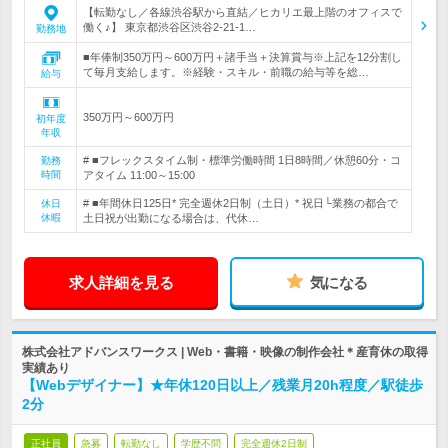
【転勤なし／各線渋谷駅から直結／ヒカリエ最上階のオフィスで
働く♪】 東京都渋谷区渋谷2-21-1…
勤務地
■年俸制350万円～600万円＋諸手当＋決算賞与※上記を12分割し
て毎月支給します。※経験・スキル・前職の給与等を総…
給与
350万円～600万円
初年度
年収
# ■フレックスタイム制・標準労働時間 1日8時間／休憩60分・コ
勤務
時間
アタイム 11:00～15:00
# ■年間休日125日* 完全週休2日制（土日）* 祝日└業務の都合で
休日
休暇
土日祝が出勤になる場合は、代休…
求人詳細を見る
気になる
株式会社アドバンスワークス | Web・書籍・映像の制作会社＊産育休の取得
実績あり
【Webデザイナー】★年休120日以上／残業月20h程度／駅徒歩
2分
正社員
急募
転勤なし
学歴不問
完全週休2日制