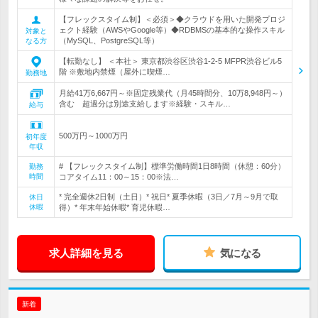
【フレックスタイム制】＜必須＞◆クラウドを用いた開発プロジ
ェクト経験（AWSやGoogle等）◆RDBMSの基本的な操作スキル
対象と
（MySQL、PostgreSQL等）
なる方
【転勤なし】 ＜本社＞ 東京都渋谷区渋谷1-2-5 MFPR渋谷ビル5
階 ※敷地内禁煙（屋外に喫煙…
勤務地
月給41万6,667円～※固定残業代（月45時間分、10万8,948円～）
含む 超過分は別途支給します※経験・スキル…
給与
500万円～1000万円
初年度
年収
# 【フレックスタイム制】標準労働時間1日8時間（休憩：60分）
勤務
時間
コアタイム11：00～15：00※法…
* 完全週休2日制（土日）* 祝日* 夏季休暇（3日／7月～9月で取
休日
休暇
得）* 年末年始休暇* 育児休暇…
求人詳細を見る
気になる
新着