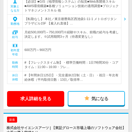
【必須】■GIS（地理情報システム）の知見■Web系開発スキル
■AWS環境構築■各種ソリューション技術の適用調査■プロジェク
対象と
トマネジメントスキル 他
なる方
【転勤なし】 本社／東京都豊島区西池袋1-11-1 メトロポリタン
プラザビル15F 【雇入れ直後】…
勤務地
月給500,000円～750,000円※経験やスキル、前職の給与を考慮し
決定します。※試用期間3ヶ月（待遇変更なし）
給与
600万円～900万円
初年度
年収
# 【フレックスタイム制】・標準労働時間：1日7時間30分・コア
勤務
時間
タイム：11:00～16:00・フレ…
# 【年間休日125日】・完全週休2日制（土・日）・祝日・年次有
休日
休暇
給休暇（平均取得日数：13日／取得率…
求人詳細を見る
気になる
新着
株式会社サイエンスアーツ | 【東証グロース市場上場のソフトウェア会社】