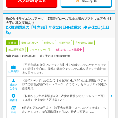
求人詳細を見る
気になる
株式会社サイエンスアーツ | 【東証グロース市場上場のソフトウェア会社】
大手に導入実績あり
DX推進関連の【社内SE】年休126日◆残業10h◆完休2日(土日
祝)
正社員
業種未経験OK
転勤なし
学歴不問
完全週休2日制
第二新卒歓迎
リモートワーク可
女性のおしごと掲載中
情報更新日：2026/05/08
終了予定日：
2026/10/29
【平均年齢31歳◎フレックス制】社内情報システムやセキュリテ
ィの管理を中心に、業務の効率化やシステム化を通じて生産性向
仕事内容
上を目指します。
《必須》■いずれかに当てはまる方(1)社内SEまたは情報システム
部門の実務経験(2)ネットワーク、クラウド、セキュリティ関連の
対象と
基礎知識
なる方
【転勤なし／渋谷駅徒歩7分・表参道駅徒歩9分／テレワーク可】
＜本社＞ 東京都渋谷区渋谷1-2-5…
勤務地
■月給37万5,000円以上＋諸手当※経験・スキルなどを考慮し、決
定いたします。※試用期間3ヶ月あり(待遇に変更なし…
給与