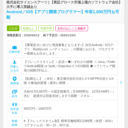
株式会社サイエンスアーツ | 【東証グロース市場上場のソフトウェア会社】
大手に導入実績あり
Android／iOS【アプリ開発プログラマー】年収1,000万円も可
能
正社員
転勤なし
学歴不問
女性のおしごと掲載中
情報更新日：2026/06/12
終了予定日：
2026/12/03
【事業拡大に向けた増員募集となります♪】自社Android／iOSア
プリ「Buddycom（バディコム）」の開発における、プログラマ
仕事内容
ー業務をお任せします。
【フレックスタイム】＜必須＞◆いずれかの経験 ⇒ Java／Kotlin
でAndroid開発 or Swift／Objective-CでiOS開発 ◆ソフトウェア開
対象と
発の経験2年以上
なる方
【転勤なし】 ＜本社＞ 東京都渋谷区渋谷1-2-5 MFPR渋谷ビル5
階 ※敷地内禁煙（屋外に喫煙…
勤務地
月給41万6,667円～※固定残業代（月45時間分、10万8,948円～）
含む 超過分は別途支給します※経験・スキル…
給与
500万円～1000万円
初年度
年収
# 【フレックスタイム制】標準労働時間1日8時間（休憩：60分）
勤務
時間
コアタイム11：00～15：00※法…