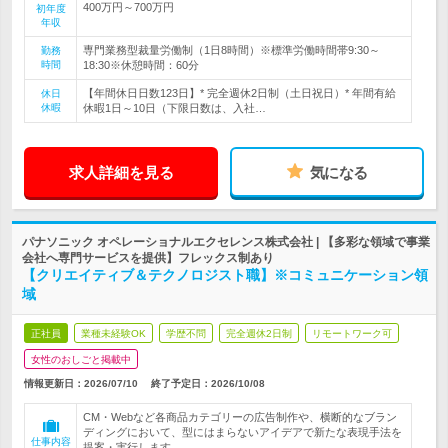
400万円～700万円
初年度
年収
専門業務型裁量労働制（1日8時間）※標準労働時間帯9:30～
勤務
時間
18:30※休憩時間：60分
【年間休日日数123日】* 完全週休2日制（土日祝日）* 年間有給
休日
休暇
休暇1日～10日（下限日数は、入社…
求人詳細を見る
気になる
パナソニック オペレーショナルエクセレンス株式会社 | 【多彩な領域で事業
会社へ専門サービスを提供】フレックス制あり
【クリエイティブ＆テクノロジスト職】※コミュニケーション領
域
正社員
業種未経験OK
学歴不問
完全週休2日制
リモートワーク可
女性のおしごと掲載中
情報更新日：2026/07/10
終了予定日：
2026/10/08
CM・Webなど各商品カテゴリーの広告制作や、横断的なブラン
ディングにおいて、型にはまらないアイデアで新たな表現手法を
仕事内容
提案・実行します。