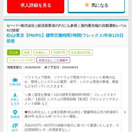
求人詳細を見る
気になる
セーバー株式会社 | 経済産業省のPJにも参画｜国内最先端の自動運転レベル
4の技術
松山/東京【PM/PG】標準労働時間7時間/フレックス/年休125日
前後
正社員
急募
転勤なし
学歴不問
完全週休2日制
リモートワーク可
女性のおしごと掲載中
情報更新日：2026/06/09
終了予定日：
2026/08/24
ソフトウェア開発、ソフトウェア開発マネージメント業務のほ
か、開発したシステムの運用・保守、システム環境の整備、構築
仕事内容
などを行っていただきます。
＼働く環境を整備！1日の標準労働時間7時間！ フレックスタイ
ム制／【必須】システムの開発経験【歓迎】プロジェクトマネジ
対象と
メント経験 など
なる方
◆松山本社もしくは東京勤務 松山本社／愛媛県松山市六軒家町3
番24号 丸五ビル6F ※マイカー通勤…
勤務地
月給24万円～60万円※経験や能力に基づいて優遇いたします。※
試用期間3ヶ月（待遇変更なし）
給与