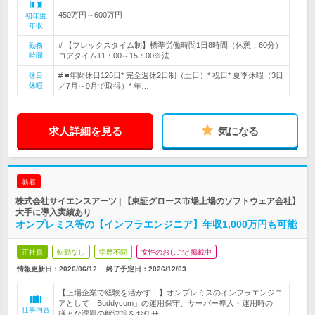
450万円～600万円
初年度
年収
# 【フレックスタイム制】標準労働時間1日8時間（休憩：60分）
勤務
時間
コアタイム11：00～15：00※法…
# ■年間休日126日* 完全週休2日制（土日）* 祝日* 夏季休暇（3日
休日
休暇
／7月～9月で取得）* 年…
求人詳細を見る
気になる
新着
株式会社サイエンスアーツ | 【東証グロース市場上場のソフトウェア会社】
大手に導入実績あり
オンプレミス等の【インフラエンジニア】年収1,000万円も可能
正社員
転勤なし
学歴不問
女性のおしごと掲載中
情報更新日：2026/06/12
終了予定日：
2026/12/03
【上場企業で経験を活かす！】オンプレミスのインフラエンジニ
アとして「Buddycom」の運用保守、サーバー導入・運用時の
仕事内容
様々な課題の解決等をお任せ。