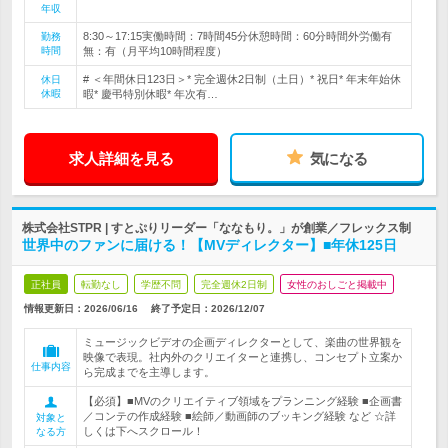
年収
8:30～17:15実働時間：7時間45分休憩時間：60分時間外労働有
勤務
時間
無：有（月平均10時間程度）
# ＜年間休日123日＞* 完全週休2日制（土日）* 祝日* 年末年始休
休日
休暇
暇* 慶弔特別休暇* 年次有…
求人詳細を見る
気になる
株式会社STPR | すとぷりリーダー「ななもり。」が創業／フレックス制
世界中のファンに届ける！【MVディレクター】■年休125日
正社員
転勤なし
学歴不問
完全週休2日制
女性のおしごと掲載中
情報更新日：2026/06/16
終了予定日：
2026/12/07
ミュージックビデオの企画ディレクターとして、楽曲の世界観を
映像で表現。社内外のクリエイターと連携し、コンセプト立案か
仕事内容
ら完成までを主導します。
【必須】■MVのクリエイティブ領域をプランニング経験 ■企画書
／コンテの作成経験 ■絵師／動画師のブッキング経験 など ☆詳
対象と
しくは下へスクロール！
なる方