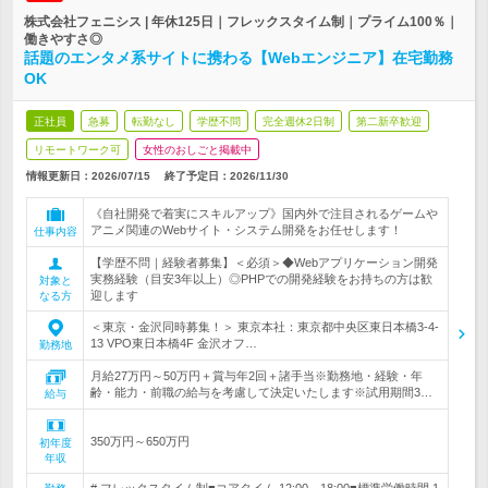
株式会社フェニシス | 年休125日｜フレックスタイム制｜プライム100％｜
働きやすさ◎
話題のエンタメ系サイトに携わる【Webエンジニア】在宅勤務
OK
正社員
急募
転勤なし
学歴不問
完全週休2日制
第二新卒歓迎
リモートワーク可
女性のおしごと掲載中
情報更新日：2026/07/15
終了予定日：
2026/11/30
《自社開発で着実にスキルアップ》国内外で注目されるゲームや
アニメ関連のWebサイト・システム開発をお任せします！
仕事内容
【学歴不問｜経験者募集】＜必須＞◆Webアプリケーション開発
実務経験（目安3年以上）◎PHPでの開発経験をお持ちの方は歓
対象と
迎します
なる方
＜東京・金沢同時募集！＞ 東京本社：東京都中央区東日本橋3-4-
13 VPO東日本橋4F 金沢オフ…
勤務地
月給27万円～50万円＋賞与年2回＋諸手当※勤務地・経験・年
齢・能力・前職の給与を考慮して決定いたします※試用期間3…
給与
350万円～650万円
初年度
年収