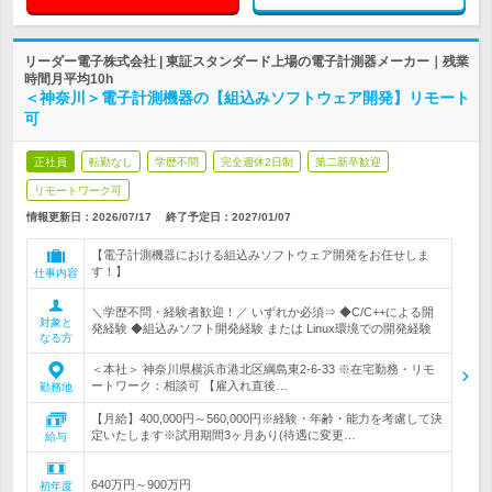
リーダー電子株式会社 | 東証スタンダード上場の電子計測器メーカー｜残業
時間月平均10h
＜神奈川＞電子計測機器の【組込みソフトウェア開発】リモート
可
正社員
転勤なし
学歴不問
完全週休2日制
第二新卒歓迎
リモートワーク可
情報更新日：2026/07/17
終了予定日：
2027/01/07
【電子計測機器における組込みソフトウェア開発をお任せしま
す！】
仕事内容
＼学歴不問・経験者歓迎！／ いずれか必須⇒ ◆C/C++による開
対象と
発経験 ◆組込みソフト開発経験 または Linux環境での開発経験
なる方
＜本社＞ 神奈川県横浜市港北区綱島東2-6-33 ※在宅勤務・リモ
ートワーク：相談可 【雇入れ直後…
勤務地
【月給】400,000円～560,000円※経験・年齢・能力を考慮して決
定いたします※試用期間3ヶ月あり(待遇に変更…
給与
640万円～900万円
初年度