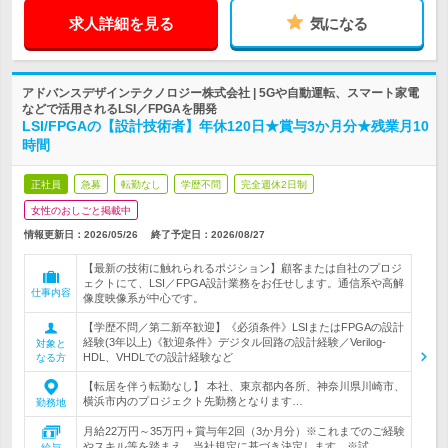
求人詳細を見る
気になる
アドバンスデザインテクノロジー株式会社 | 5Gや自動運転、スマート家電
などで活用されるLSI／FPGAを開発
LSI/FPGAの【設計技術者】年休120日★賞与3か月分★残業月10
時間
正社員
急募
転勤なし
学歴不問
完全週休2日制
女性のおしごと掲載中
情報更新日：2026/05/26
終了予定日：
2026/08/27
【最新の技術に触れられるポジション】顧客または自社のプロジ
ェクトにて、LSI／FPGA設計業務をお任せします。通信系や高解
仕事内容
像度映像系が中心です。
【学歴不問／第二新卒歓迎】《必須条件》LSIまたはFPGAの設計
経験(3年以上)《歓迎条件》デジタル回路の設計経験／Verilog-
対象と
HDL、VHDLでの設計経験など
なる方
【転居を伴う転勤なし】 本社、東京都内各所、神奈川県川崎市、
横浜市内のプロジェクト先勤務となります…
勤務地
月給22万円～35万円＋賞与年2回（3か月分）※これまでのご経験
やスキル等を踏まえ、当社規定に基づき決定します。※試…
給与