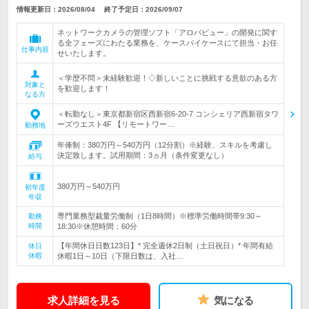
情報更新日：2026/08/04
終了予定日：
2026/09/07
ネットワークカメラの管理ソフト「アロバビュー」の開発に関す
る全フェーズにわたる業務を、ケースバイケースにて担当・お任
仕事内容
せいたします。
＜学歴不問＞未経験歓迎！◇新しいことに挑戦する意欲のある方
対象と
を歓迎します！
なる方
＜転勤なし＞東京都新宿区西新宿6-20-7 コンシェリア西新宿タワ
ーズウエスト4F 【リモートワー…
勤務地
年俸制：380万円～540万円（12分割）※経験、スキルを考慮し
決定致します。試用期間：3ヵ月（条件変更なし）
給与
380万円～540万円
初年度
年収
専門業務型裁量労働制（1日8時間）※標準労働時間帯9:30～
勤務
時間
18:30※休憩時間：60分
【年間休日日数123日】* 完全週休2日制（土日祝日）* 年間有給
休日
休暇
休暇1日～10日（下限日数は、入社…
求人詳細を見る
気になる