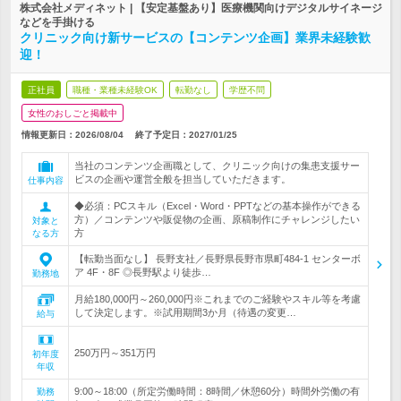
株式会社メディネット | 【安定基盤あり】医療機関向けデジタルサイネージ
などを手掛ける
クリニック向け新サービスの【コンテンツ企画】業界未経験歓
迎！
正社員
職種・業種未経験OK
転勤なし
学歴不問
女性のおしごと掲載中
情報更新日：2026/08/04
終了予定日：
2027/01/25
当社のコンテンツ企画職として、クリニック向けの集患支援サー
ビスの企画や運営全般を担当していただきます。
仕事内容
◆必須：PCスキル（Excel・Word・PPTなどの基本操作ができる
方）／コンテンツや販促物の企画、原稿制作にチャレンジしたい
対象と
方
なる方
【転勤当面なし】 長野支社／長野県長野市県町484-1 センターボ
ア 4F・8F ◎長野駅より徒歩…
勤務地
月給180,000円～260,000円※これまでのご経験やスキル等を考慮
して決定します。※試用期間3か月（待遇の変更…
給与
250万円～351万円
初年度
年収
9:00～18:00（所定労働時間：8時間／休憩60分）時間外労働の有
勤務