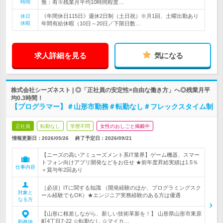
時間
無：有※残業月平均10時間程度…
《年間休日115日》週休2日制（土日祝）※月1回、土曜出勤あり
休日
休暇
年間有給休暇（10日～20日／下限日数…
求人詳細を見る
気になる
株式会社シーズネスト | ◎「正社員の安定性×自由な働き方」へ◎残業月平
均0.3時間！
【プログラマー】＃山形市勤務＃転勤なし＃フレックスタイム制
正社員
転勤なし
学歴不問
女性のおしごと掲載中
情報更新日：2026/05/26
終了予定日：
2026/09/21
【ニーズの高いアミューズメント系IT業界】ゲーム機器、スマー
トフォン向けアプリ開発などをお任せ ★前年度昇給実績は1.5％
仕事内容
＋賞与年2回あり
［必須］ITに関する知識 （開発経験のほか、プログラミングスク
対象と
ール経験でもOK）★エンジニア実務経験のある方は優遇
なる方
【山形に根差しながら、新しい技術革新を！】 山形県山形市東原
町4丁目7-22 ☆転勤なし ☆マイカ…
勤務地