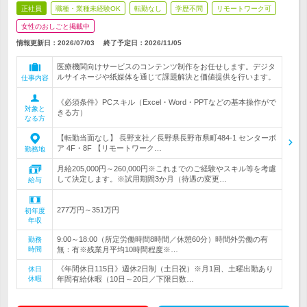
正社員
職種・業種未経験OK
転勤なし
学歴不問
リモートワーク可
女性のおしごと掲載中
情報更新日：2026/07/03
終了予定日：
2026/11/05
医療機関向けサービスのコンテンツ制作をお任せします。デジタ
ルサイネージや紙媒体を通じて課題解決と価値提供を行います。
仕事内容
《必須条件》PCスキル（Excel・Word・PPTなどの基本操作がで
対象と
きる方）
なる方
【転勤当面なし】 長野支社／長野県長野市県町484-1 センターボ
ア 4F・8F 【リモートワーク…
勤務地
月給205,000円～260,000円※これまでのご経験やスキル等を考慮
して決定します。※試用期間3か月（待遇の変更…
給与
277万円～351万円
初年度
年収
9:00～18:00（所定労働時間8時間／休憩60分）時間外労働の有
勤務
時間
無：有※残業月平均10時間程度※…
《年間休日115日》週休2日制（土日祝）※月1回、土曜出勤あり
休日
休暇
年間有給休暇（10日～20日／下限日数…