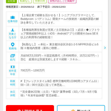
正社員
転勤なし
学歴不問
女性のおしごと掲載中
情報更新日：2026/06/12
終了予定日：
2026/12/03
【上場企業で経験を活かせる！】シニアプログラマーとして、
Buddycom（バディコム）開発チームの技術的・組織的課題の解
仕事内容
決を牽引していただきます。
【各種福利厚生制度が充実／土日祝休み◎】＜必須＞◆ソフトウ
ェア開発経験5年以上 ☆iOS・Androidアプリの開発やJava SE 8
対象と
以上の利用等の経験歓迎！
なる方
【転勤なし】 ＜本社＞ 東京都渋谷区渋谷1-2-5 MFPR渋谷ビル5
階 ※敷地内禁煙（屋外に喫煙…
勤務地
月給58万3,333円～※固定残業代（月45時間分、15万2,527円～）
含む 超過分は別途支給します※経験・スキル…
給与
700万円～1200万円
初年度
年収
# 【フレックスタイム制】標準労働時間1日8時間コアタイム11：
勤務
時間
00～15：00※法定に従って休憩あ…
* 完全週休2日制（土日）* 祝日* 夏季休暇（3日／7月～9月で取
休日
休暇
得）* 年末年始休暇* 育児休暇…