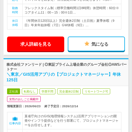
フレックスタイム制（標準労働時間1日8時間）休憩時間：60分※
勤務
時間
コアタイム11：00～15：00※1日…
《年間休日120日以上》完全週休2日制（土日祝）夏季休暇（9
休日
休暇
日）年末年始休暇（7日）GW休暇（9日）…
求人詳細を見る
気になる
株式会社ファンリード | ◎東証プライム上場企業のグループ会社◎AWSパー
トナー
＼東京／GIS活用アプリの【プロジェクトマネージャー】年休
125日
正社員
転勤なし
学歴不問
完全週休2日制
リモートワーク可
女性のおしごと掲載中
情報更新日：2026/06/23
終了予定日：
2026/12/14
某省庁向けのGIS(地理情報システム)活用アプリケーションの開
発やインフラ提供などを行う部署にて、プロジェクトマネージャ
仕事内容
ーをお任せします。