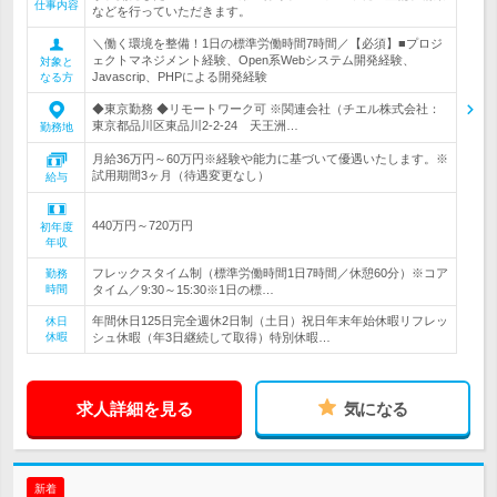
仕事内容
などを行っていただきます。
＼働く環境を整備！1日の標準労働時間7時間／【必須】■プロジ
ェクトマネジメント経験、Open系Webシステム開発経験、
対象と
Javascrip、PHPによる開発経験
なる方
◆東京勤務 ◆リモートワーク可 ※関連会社（チエル株式会社：
東京都品川区東品川2-2-24 天王洲…
勤務地
月給36万円～60万円※経験や能力に基づいて優遇いたします。※
試用期間3ヶ月（待遇変更なし）
給与
440万円～720万円
初年度
年収
フレックスタイム制（標準労働時間1日7時間／休憩60分）※コア
勤務
時間
タイム／9:30～15:30※1日の標…
年間休日125日完全週休2日制（土日）祝日年末年始休暇リフレッ
休日
休暇
シュ休暇（年3日継続して取得）特別休暇…
求人詳細を見る
気になる
新着