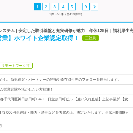
…
1
2
3
4
5
9
1件〜50件（全413件中）
ステム | 安定した取引基盤と充実研修が魅力｜年休125日｜福利厚生
S営業】ホワイト企業認定取得！
正社員
リモートワーク可
活かし、新規顧客・パートナーの開拓や既存取引先のフォローを担当します。
ES営業経験を活かしたい方歓迎！
都千代田区神田須田町1-4-1 日宝須田町ビル 【雇い入れ直後】上記事業所 【変
円～473,000円※経験・能力・適性などを考慮の上、決定いたします。※試用期間6ヶ
円