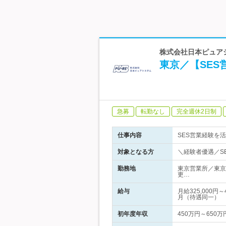
株式会社日本ピュアシ
東京／【SE
急募
転勤なし
完全週休2日制
仕事内容
SES営業経験を
対象となる方
＼経験者優遇／S
勤務地
東京営業所／東京
更…
給与
月給325,000
月（待遇同一）
初年度年収
450万円～650万