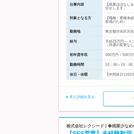
仕事内容
【残業ほぼなし＆
任せします。
対象となる方
【職種・業種未経
形成のため）
勤務地
東京都渋谷区渋谷1
給与
月給25万円～ 
（待遇の変更なし
初年度年収
300万円～500万
勤務時間
10：00～19：
休日・休暇
【年間休日126日以
求人詳細を見る
株式会社レクシード | ◆残業少な
【SES営業】未経験歓迎