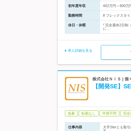
初年度年収
402万円～900万
勤務時間
# フレックスタイ
休日・休暇
* 完全週休2日制
に…
求人詳細を見る
株式会社ＮＩＳ | 
【開発SE】S
急募
転勤なし
学歴不問
完全
仕事内容
大手SIerとも
す。