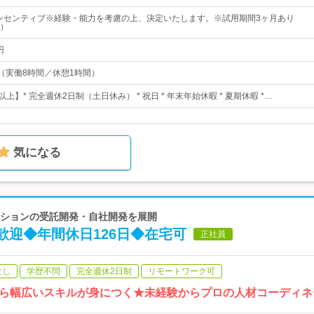
インセンティブ※経験・能力を考慮の上、決定いたします。※試用期間3ヶ月あり
）
円
00（実働8時間／休憩1時間）
上】* 完全週休2日制（土日休み） * 祝日 * 年末年始休暇 * 夏期休暇 *…
気になる
リューションの受託開発・自社開発を展開
歓迎◆年間休日126日◆在宅可
正社員
なし
学歴不問
完全週休2日制
リモートワーク可
ら幅広いスキルが身につく★未経験からプロの人材コーディネ