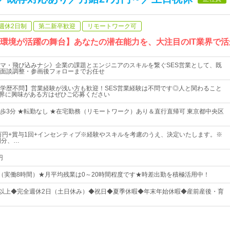
週休2日制
第二新卒歓迎
リモートワーク可
長環境が活躍の舞台】あなたの潜在能力を、大注目のIT業界で
マ・飛び込みナシ》企業の課題とエンジニアのスキルを繋ぐSES営業として、既
面談調整・参画後フォローまでお任せ
学歴不問】営業経験が浅い方も歓迎！SES営業経験は不問です◎人と関わること
業界に興味がある方はぜひご応募ください
歩3分 ★転勤なし ★在宅勤務（リモートワーク）あり＆直行直帰可 東京都中央区
0万円+賞与1回+インセンティブ※経験やスキルを考慮のうえ、決定いたします。※
間分、…
円
：00（実働8時間）★月平均残業は0～20時間程度です★時差出勤を積極活用中！
日以上◆完全週休2日（土日休み）◆祝日◆夏季休暇◆年末年始休暇◆産前産後・育