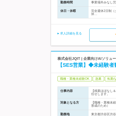
勤務時間
事業場外みなし労働
休日・休暇
完全週休2日制（
休…
求人詳細を見る
株式会社JQIT | 企業向けAIソ
【SES営業】◆未経験者
職種・業種未経験OK
急募
転勤
仕事内容
【残業ほぼなし＆
任せします。
対象となる方
【職種・業種未経
形成のため）
勤務地
東京都渋谷区渋谷1