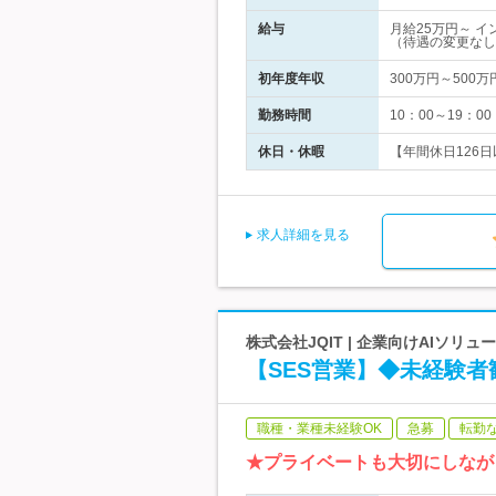
給与
月給25万円～ 
（待遇の変更なし
初年度年収
300万円～500万
勤務時間
10：00～19：
休日・休暇
【年間休日126日以
求人詳細を見る
株式会社JQIT | 企業向けAIソ
【SES営業】◆未経験者
職種・業種未経験OK
急募
転勤
★プライベートも大切にしなが