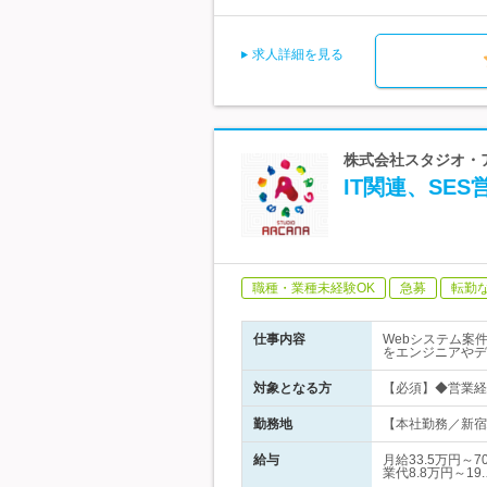
求人詳細を見る
株式会社スタジオ・ア
IT関連、SE
職種・業種未経験OK
急募
転勤
仕事内容
Webシステム案
をエンジニアやデ
対象となる方
【必須】◆営業経
勤務地
【本社勤務／新宿
給与
月給33.5万円
業代8.8万円～19