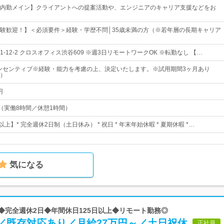
内勤メイン】クライアントへの提案活動や、エンジニアのキャリア支援などをお
験歓迎！】＜必須要件＞経験・学歴不問│35歳未満の方（※若年層の長期キャリア
-12-2 クロスオフィス渋谷609 ※週3日リモートワークOK ※転勤なし 【…
インセンティブ※経験・能力を考慮の上、決定いたします。※試用期間3ヶ月あり
）
円
00（実働8時間／休憩1時間）
上】* 完全週休2日制（土日休み） * 祝日 * 年末年始休暇 * 夏期休暇 *…
気になる
め◆完全週休2日◆年間休日125日以上◆リモート勤務◎
／既存対応あり／月給27万円～／土日祝休
正社員