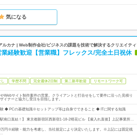
気になる
ルカナ | Web制作会社/ビジネスの課題を技術で解決するクリエイテ
S営業経験歓迎【営業職】フレックス/完全土日祝休
なし
学歴不問
完全週休2日制
第二新卒歓迎
リモートワーク可
件やWebサイト制作案件の営業。クライアントと打合せをして要件に沿った見積り
ザイナーと協力し受注を目指します。
験 ◆ PCの基礎知識※セットアップ等は自身でできること ◆ ITに関する知識
駅南口直結！】 東京都新宿区西新宿1-18-2晴花ビル 【雇入れ直後】上記事業所…
～70万円※経験・能力を考慮し、当社規定により決定いたします。※上記には固定残
.…