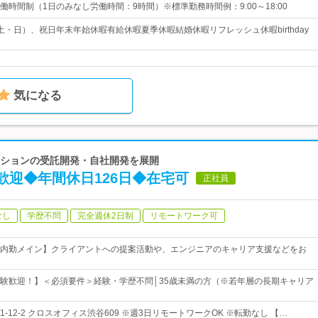
時間制（1日のみなし労働時間：9時間）※標準勤務時間例：9:00～18:00
土・日）、祝日年末年始休暇有給休暇夏季休暇結婚休暇リフレッシュ休暇birthday
気になる
リューションの受託開発・自社開発を展開
歓迎◆年間休日126日◆在宅可
正社員
なし
学歴不問
完全週休2日制
リモートワーク可
内勤メイン】クライアントへの提案活動や、エンジニアのキャリア支援などをお
験歓迎！】＜必須要件＞経験・学歴不問│35歳未満の方（※若年層の長期キャリア
-12-2 クロスオフィス渋谷609 ※週3日リモートワークOK ※転勤なし 【…