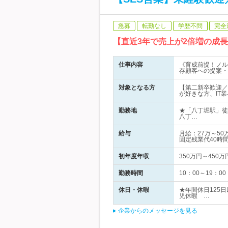
急募
転勤なし
学歴不問
完全
【直近3年で売上が2倍増の成
仕事内容
《育成前提！ノル
存顧客への提案・
対象となる方
【第二新卒歓迎／
が好きな方、IT
勤務地
★「八丁堀駅」徒
八丁…
給与
月給：27万～5
固定残業代40時
初年度年収
350万円～450万
勤務時間
10：00～19
休日・休暇
★年間休日125
児休暇 …
企業からのメッセージを見る