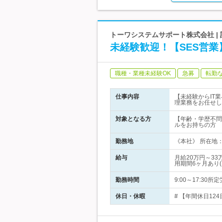
トーワシステムサポート株式会社 | 設
未経験歓迎！【SES営業
職種・業種未経験OK
急募
転勤
仕事内容
【未経験からIT
理業務をお任せし
対象となる方
【年齢・学歴不問
ルをお持ちの方
勤務地
《本社》 所在地：
給与
月給20万円～3
用期間6ヶ月あり
勤務時間
9:00～17:3
休日・休暇
# 【年間休日12