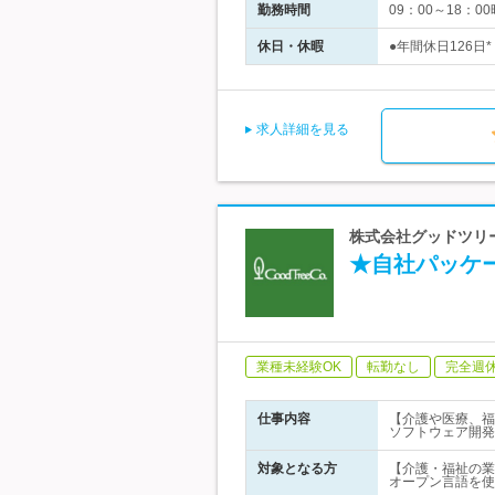
勤務時間
09：00～18：
休日・休暇
●年間休日126日*
求人詳細を見る
株式会社グッドツリー
★自社パッケー
業種未経験OK
転勤なし
完全週
仕事内容
【介護や医療、福
ソフトウェア開発
対象となる方
【介護・福祉の業
オープン言語を使