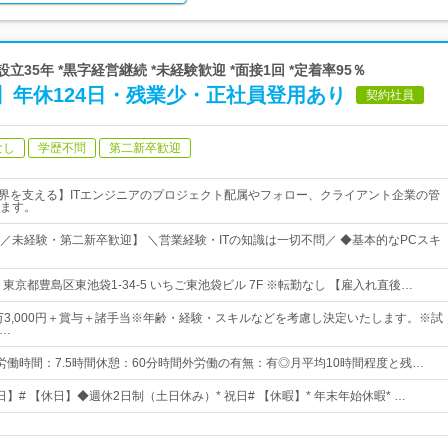
立35年 *黒字経営継続 *未経験歓迎 *面接1回 *定着率95％
】年休124日・残業少・正社員登用あり
契約社員
なし
学歴不問
第二新卒歓迎
業界を支える】ITエンジニアのプロジェクト配属やフォロー、クライアント企業の管
ます。
／未経験・第二新卒歓迎】 ＼営業経験・ITの知識は一切不問／ ◆基本的なPCスキ
東京都豊島区東池袋1-34-5 いちご東池袋ビル 7F ※転勤なし 【雇入れ直後…
3万3,000円＋賞与＋諸手当※年齢・経験・スキルなどを考慮し決定いたします。※試
(…
0所定労働時間：7.5時間休憩：60分時間外労働の有無：有◎月平均10時間程度と残…
4日】# 【休日】◆週休2日制（土日休み）* 祝日# 【休暇】* 年末年始休暇* …