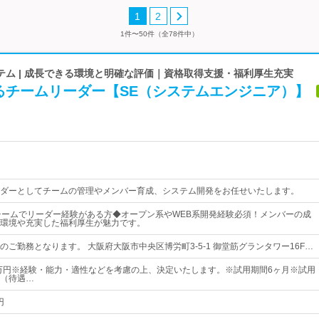
1
2
1件〜50件（全78件中）
テム | 成長できる環境と明確な評価｜資格取得支援・福利厚生充実
るチームリーダー【SE（システムエンジニア）】
ダーとしてチームの管理やメンバー育成、システム開発をお任せいたします。
チームでリーダー経験がある方◆オープン系やWEB系開発経験必須！メンバーの成
環境や充実した福利厚生が魅力です。
のご勤務となります。 大阪府大阪市中央区博労町3-5-1 御堂筋グランタワー16F…
5万円※経験・能力・適性などを考慮の上、決定いたします。※試用期間6ヶ月※試用
（待遇…
円