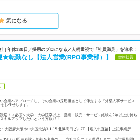
気になる
式会社 | 年休130日／採用のプロになる／人柄重視で「社員満足」を追求！
★転勤なし【法人営業(RPO事業部）】
契約社員
迎
い企業へアプローチし、その企業の採用担当として伴走する『外部人事サービス
務をお任せします。
歓迎！＜必須＞大学・大学院卒以上、営業・販売・サービス経験を2年以上お持ち
スキルアップしたいという方歓迎！
：大阪府大阪市中央区北浜3-1-15 北浜高田ビル7F 【雇入れ直後】上記事業所…
0円～350,000円※経験・年齢を考慮の上、当社規定により優遇します。※試用期間6