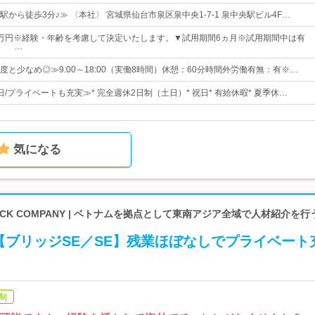
から徒歩3分♪≫ 〈本社〉 宮城県仙台市泉区泉中央1-7-1 泉中央駅ビル4F…
35万円※経験・年齢を考慮して決定いたします。▼試用期間6ヵ月※試用期間中は有
、 …
程度と少なめ◎≫9:00～18:00（実働8時間）休憩：60分時間外労働有無：有※…
7日/プライベートも充実≫* 完全週休2日制（土日）* 祝日* 有給休暇* 夏季休…
気になる
T STOCK COMPANY | ベトナムを拠点として東南アジア全域で人材紹介を
【ブリッジSE／SE】残業ほぼなしでプライベート
制