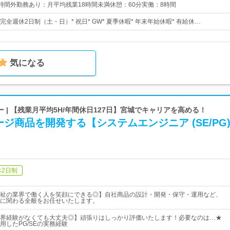
00時間外勤務あり：月平均残業18時間未満休憩：60分実働：8時間
 完全週休2日制（土・日）* 祝日* GW* 夏季休暇* 年末年始休暇* 有給休…
気になる
 | 【残業月平均5H/年間休日127日】宮城でキャリアを高める！
ジ商品を開発する【システムエンジニア (SE/PG
休2日制
祉の業界で働く人を笑顔にできる◎】自社商品の設計・開発・保守・運用など、
に関わる全般をお任せいたします。
界経験がなくても大丈夫◎】頑張りはしっかり評価いたします！必要なのは…★
用したPG/SEの実務経験