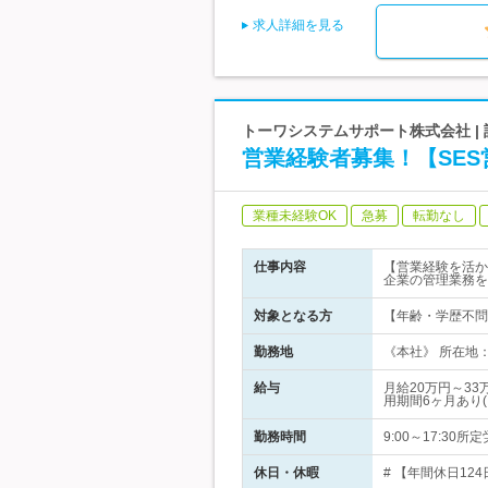
求人詳細を見る
トーワシステムサポート株式会社 | 設
営業経験者募集！【SES
業種未経験OK
急募
転勤なし
仕事内容
【営業経験を活か
企業の管理業務を
対象となる方
【年齢・学歴不問
勤務地
《本社》 所在地：
給与
月給20万円～3
用期間6ヶ月あり
勤務時間
9:00～17:3
休日・休暇
# 【年間休日12