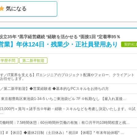
気になる
立35年 *黒字経営継続 *経験を活かせる *面接1回 *定着率95％
営業】年休124日・残業少・正社員登用あり
契約社
学歴不問
第二新卒歓迎
す／IT業界を支える】ITエンジニアのプロジェクト配属やフォロー、クライアント
お任せします。
／第二新卒歓迎】◆営業経験者 ◆基本的なPCスキルをお持ちの方
東京都豊島区東池袋1-34-5 いちご東池袋ビル 7F ※転勤なし 【雇入れ直後…
3万3,000円＋賞与＋諸手当※年齢・経験・スキルなどを考慮し決定いたします。※試
(…
0所定労働時間：7.5時間休憩：60分時間外労働の有無：有◎月平均10時間程度と残…
4日】# 【休日】◆週休2日制（土日休み）* 祝日# 【休暇】* 年末年始休暇* …