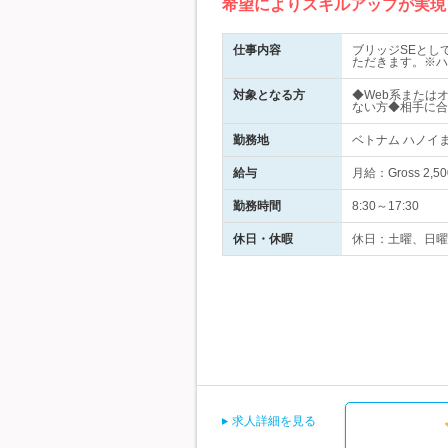
希望によりスキルアップが実現
仕事内容
ブリッジSEとし
ただきます。※ハ
対象となる方
◆Web系または
ない方◆相手に合
勤務地
ベトナム ハノイ
給与
月給：Gross 2,
勤務時間
8:30～17:30
休日・休暇
休日：土曜、日曜
求人詳細を見る