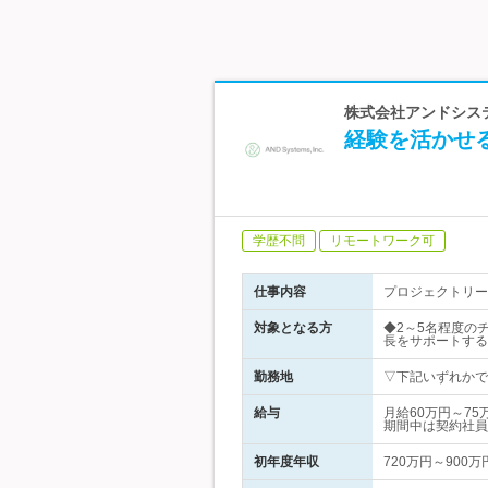
株式会社アンドシス
経験を活かせ
学歴不問
リモートワーク可
仕事内容
プロジェクトリー
対象となる方
◆2～5名程度の
長をサポートする
勤務地
▽下記いずれかで
給与
月給60万円～7
期間中は契約社員
初年度年収
720万円～900万