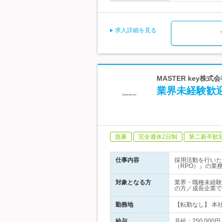
求人詳細を見る
MASTER key株
業界未経験歓迎
急募
完全週休2日制
第二新卒歓
仕事内容
採用活動を行いた
（RPO）』の業
対象となる方
業界・職種未経験
の方／成長企業で
勤務地
【転勤なし】 本社
給与
月給：250,00