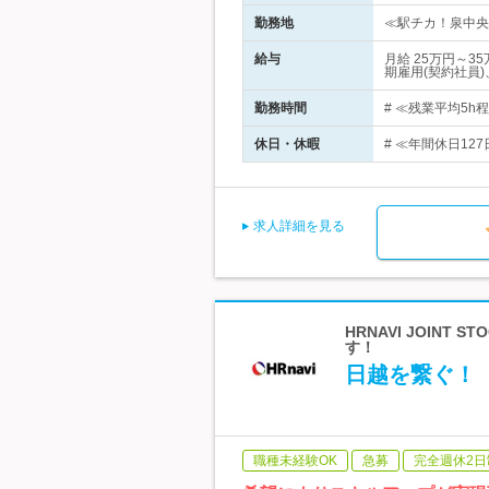
勤務地
≪駅チカ！泉中央駅
給与
月給 25万円～
期雇用(契約社員)
勤務時間
# ≪残業平均5h
休日・休暇
# ≪年間休日12
求人詳細を見る
HRNAVI JOIN
す！
日越を繋ぐ！
職種未経験OK
急募
完全週休2日