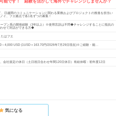
可能です！ 経験を活かして海外でチャレンジしませんか？
て、日越間のコミュニケーションに関わる業務およびプロジェクトの推進を担当い
ノイ、フエ拠点で各1名ずつの募集！
オープン系の開発経験（3年以上）※使用言語は不問◆チャレンジすることに抵抗の
わせて対話ができる方◆
またはフエ
500～4,000 USD (1USD＝163.70円/2026年7月29日現在)※ご経験・能…
、会社規定の休日（土日祝日合わせ年間120日休日）有給休暇：初年度12日
気になる