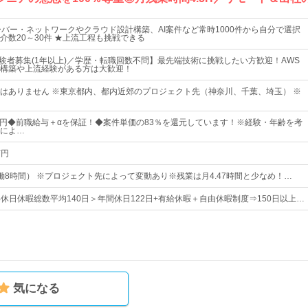
ーバー・ネットワークやクラウド設計構築、AI案件など常時1000件から自分で選択
介数20～30件 ★上流工程も挑戦できる
経験者募集(1年以上)／学歴・転職回数不問】最先端技術に挑戦したい方歓迎！AWS
構築や上流経験がある方は大歓迎！
はありません ※東京都内、都内近郊のプロジェクト先（神奈川、千葉、埼玉） ※
0万円◆前職給与＋αを保証！◆案件単価の83％を還元しています！※経験・年齢を考
によ…
万円
0（実働8時間） ※プロジェクト先によって変動あり※残業は月4.47時間と少なめ！…
年休日休暇総数平均140日＞年間休日122日+有給休暇＋自由休暇制度⇒150日以上…
気になる