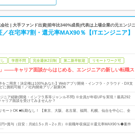
株式会社 | 大手ファンド出資|前年比340%成長|代表は上場企業の元エンジ
／在宅率7割・還元率MAX90％【ITエンジニア】
なし
学歴不問
完全週休2日制
第二新卒歓迎
リモートワーク可
」――キャリア面談からはじめる、エンジニアの新しい転職ス
件をご用意！決定権は100%あなた】Webアプリ開発・インフラ・クラウド・DX支
などに挑戦可能！／社内開発アリ／副業OK
ンジニア経験(開発・インフラ系等ジャンル不問) ※全員が年収UPを実現！最高292
キャリア面談を受けてみませんか？
リモートOK ■転勤なし！ 【東京、大阪、名古屋、福岡、札幌、仙台を中心に、全
万円+賞与（目安：月給1.5ヶ月～2ヶ月）※前職年収保証※還元率MAX90％◆案件
…