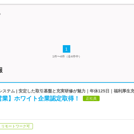
中
1
1件〜4件（全4件中）
報
ステム | 安定した取引基盤と充実研修が魅力｜年休125日｜福利厚生
S営業】ホワイト企業認定取得！
正社員
リモートワーク可