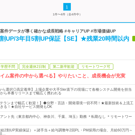
1
1件〜4件（全4件中）
#案件データが導く確かな成長戦略 #キャリアUP #市場価値UP
割UP/3年目5割UP保証【SE】★残業20時間以内
学歴不問
完全週休2日制
第二新卒歓迎
リモートワーク可
ライム案件の中から選べる】やりたいこと、成長機会が充実
から選択◎高定着率】上場企業や大手SIer直下の現場にて各種システム開発を担当
から本番リリースまで幅広く携われる
ベテランまで幅広く歓迎！】◆分野・言語・開発環境一切不問！★最新技術＆上流工
きる！★自社サービス開発もOK
アント先（東京都内中心、神奈川、千葉、埼玉）勤務 ＊転勤なし ＊リモートワー
前給2割UP実績保証）＋諸手当＋給与調整年2回PL・PM採用の場合、月給60万円～
回…