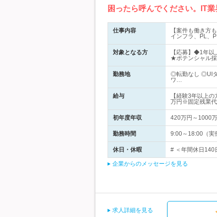
困ったら呼んでください。IT
仕事内容
【案件も働き方も
インフラ、PL、
対象となる方
【応募】◆1年以
★ポテンシャル採
勤務地
◎転勤なし ◎U
ワ…
給与
【経験3年以上の
万円※固定残業代
初年度年収
420万円～1000
勤務時間
9:00～18:0
休日・休暇
# ＜年間休日14
企業からのメッセージを見る
求人詳細を見る