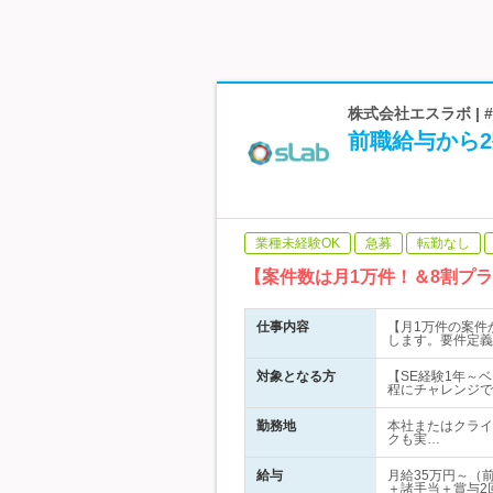
株式会社エスラボ | 
前職給与から2
業種未経験OK
急募
転勤なし
【案件数は月1万件！＆8割プ
仕事内容
【月1万件の案件
します。要件定義
対象となる方
【SE経験1年～
程にチャレンジで
勤務地
本社またはクライ
クも実…
給与
月給35万円～（
＋諸手当＋賞与2