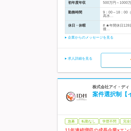
初年度年収
500万円～1000
勤務時間
9：00～18：
高水…
休日・休暇
# ★年間休日1
後…
企業からのメッセージを見る
求人詳細を見る
株式会社アイ・ディ・
案件選択制【
急募
転勤なし
学歴不問
完全
11年連続増収の成長企業×エン