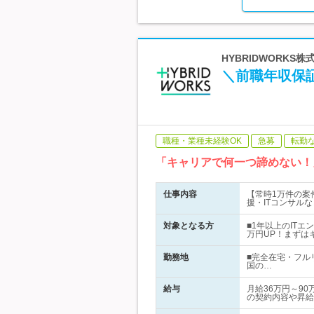
HYBRIDWORKS
＼前職年収保証
職種・業種未経験OK
急募
転勤
「キャリアで何一つ諦めない！
仕事内容
【常時1万件の案
援・ITコンサル
対象となる方
■1年以上のITエ
万円UP！まずは
勤務地
■完全在宅・フル
国の…
給与
月給36万円～90
の契約内容や昇給