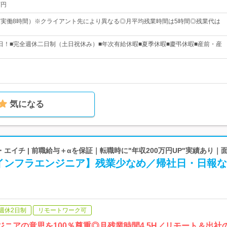
万円
00（実働8時間）※クライアント先により異なる◎月平均残業時間は5時間◎残業代は
28日！■完全週休二日制（土日祝休み）■年次有給休暇■夏季休暇■慶弔休暇■産前・産
気になる
エイチ | 前職給与＋αを保証｜転職時に"年収200万円UP"実績あり｜
インフラエンジニア】残業少なめ／帰社日・日報な
週休2日制
リモートワーク可
ジニアの意思を100％尊重◎月残業時間4.5H／リモート＆出社