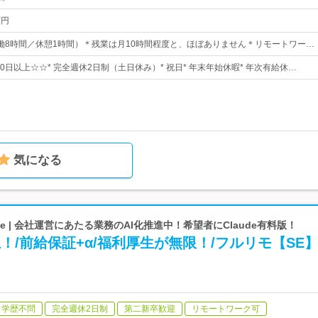
万円
0（実働8時間／休憩1時間）＊残業は月10時間程度と、ほぼありません＊リモートワー…
20日以上☆☆* 完全週休2日制（土日休み）* 祝日* 年末年始休暇* 年次有給休…
気になる
ode | 会社運営にあたる業務のAI化推進中！希望者にClaude有料版！
上！/前給保証+α/福利厚生が無限！/フルリモ【SE
学歴不問
完全週休2日制
第二新卒歓迎
リモートワーク可