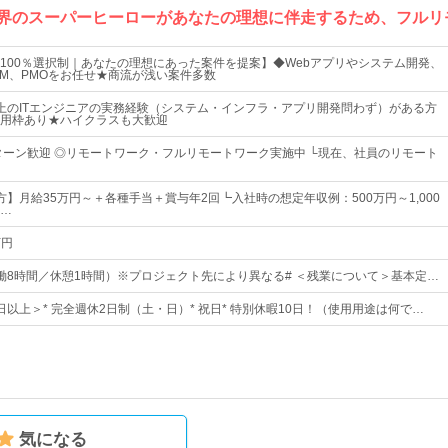
業界のスーパーヒーローがあなたの理想に伴走するため、フルリ
100％選択制｜あなたの理想にあった案件を提案】◆Webアプリやシステム開発、
PM、PMOをお任せ★商流が浅い案件多数
上のITエンジニアの実務経験（システム・インフラ・アプリ開発問わず）がある方
用枠あり★ハイクラスも大歓迎
Iターン歓迎 ◎リモートワーク・フルリモートワーク実施中 └現在、社員のリモート
方】月給35万円～＋各種手当＋賞与年2回┗入社時の想定年収例：500万円～1,000
…
万円
0（実働8時間／休憩1時間）※プロジェクト先により異なる# ＜残業について＞基本定…
0日以上＞* 完全週休2日制（土・日）* 祝日* 特別休暇10日！（使用用途は何で…
気になる