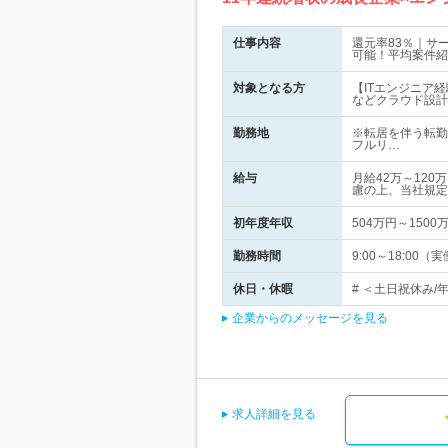
仕事内容
還元率83％｜サ
可能！平均案件紹
対象となる方
【ITエンジニア
などクラウド設計
勤務地
※転居を伴う転勤
フルリ…
給与
月給42万～12
慮の上、当社規定
初年度年収
504万円～1500
勤務時間
9:00～18:0
休日・休暇
# ＜土日祝休み/
企業からのメッセージを見る
求人詳細を見る