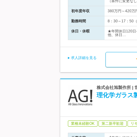
（条件に変更なし
初年度年収
380万円～420万
勤務時間
8：30～17：5
休日・休暇
★年間休日120
他、休日…
求人詳細を見る
株式会社旭製作所 
理化学ガラス
業種未経験OK
第二新卒歓迎
リ