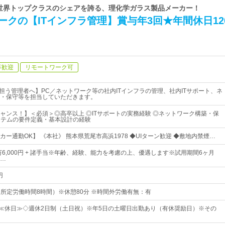
| 世界トップクラスのシェアを誇る、理化学ガラス製品メーカー！
ークの【ITインフラ管理】賞与年3回★年間休日12
卒歓迎
リモートワーク可
を担う管理者へ】PC／ネットワーク等の社内ITインフラの管理、社内ITサポート、ネ
・保守等を担当していただきます。
ャンス！】＜必須＞◎高卒以上 ◎ITサポートの実務経験 ◎ネットワーク構築・保
システムの要件定義・基本設計の経験
ー通勤OK】 《本社》 熊本県荒尾市高浜1978 ◆UIターン歓迎 ◆敷地内禁煙…
万6,000円 + 諸手当※年齢、経験、能力を考慮の上、優遇します※試用期間6ヶ月
…
円
0（所定労働時間8時間）※休憩80分 ※時間外労働有無：有
日≪休日≫◇週休2日制（土日祝）※年5日の土曜日出勤あり（有休奨励日）※その