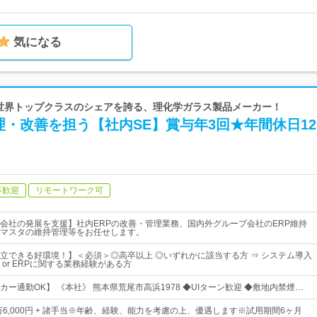
気になる
| 世界トップクラスのシェアを誇る、理化学ガラス製品メーカー！
理・改善を担う【社内SE】賞与年3回★年間休日12
卒歓迎
リモートワーク可
会社の発展を支援】社内ERPの改善・管理業務、国内外グループ会社のERP維持
マスタの維持管理等をお任せします。
立できる好環境！】＜必須＞◎高卒以上 ◎いずれかに該当する方 ⇒ システム導入
or ERPに関する業務経験がある方
ー通勤OK】 《本社》 熊本県荒尾市高浜1978 ◆UIターン歓迎 ◆敷地内禁煙…
万6,000円 + 諸手当※年齢、経験、能力を考慮の上、優遇します※試用期間6ヶ月