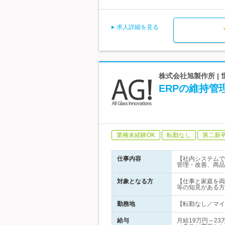
求人詳細を見る
株式会社旭製作所 
ERPの維持管
業種未経験OK
転勤なし
第二新
仕事内容
【社内システムで
管理・改善、商品
対象となる方
【仕事と家庭を両
等の知見がある方 
勤務地
【転勤なし／マイカ
給与
月給19万円～23