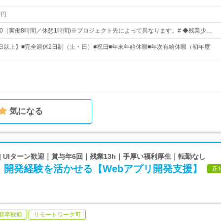
万円
9：00（実働8時間／休憩1時間)※プロジェクト先によって異なります。# ◆残業少…
26日以上】■完全週休2日制（土・日）■祝日■年末年始休暇■年次有給休暇（初年度
気になる
| UIターン歓迎｜賞与年6回｜残業13h｜手厚い福利厚生｜転勤なし
》開発経験を活かせる【Webアプリ開発支援】
正
新卒歓迎
リモートワーク可