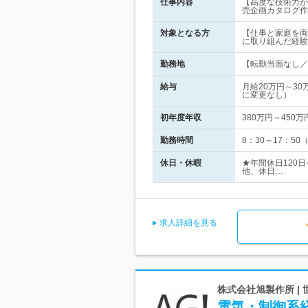
仕事内容
【高度な技術力が
売企画カタログ作
対象となる方
【仕事と家庭を両
に取り組んだ経験
勤務地
【転勤当面なし／マ
給与
月給20万円～3
に変更なし）
初年度年収
380万円～450万
勤務時間
8：30～17：5
休日・休暇
★年間休日120
他、休日…
求人詳細を見る
株式会社旭製作所 
電気・制御系