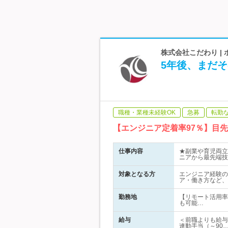
株式会社こだわり |
5年後、まだ
職種・業種未経験OK
急募
転勤
【エンジニア定着率97％】目
仕事内容
★副業や育児両立
ニアから最先端技
対象となる方
エンジニア経験の
ア・働き方など、
勤務地
【リモート活用率
も可能…
給与
＜前職よりも給与
連動手当（～90