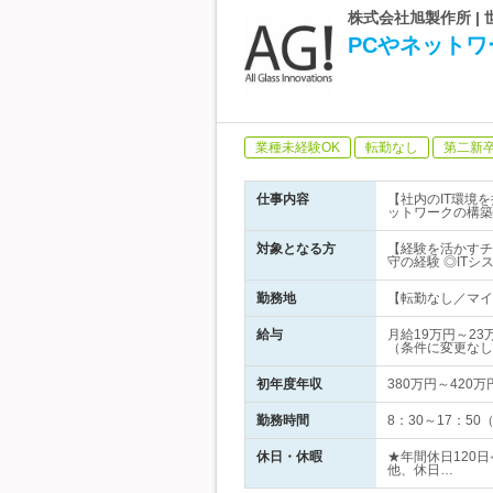
株式会社旭製作所 
PCやネットワ
業種未経験OK
転勤なし
第二新
仕事内容
【社内のIT環境
ットワークの構築
対象となる方
【経験を活かすチ
守の経験 ◎IT
勤務地
【転勤なし／マイカ
給与
月給19万円～23
（条件に変更なし
初年度年収
380万円～420万
勤務時間
8：30～17：5
休日・休暇
★年間休日120
他、休日…