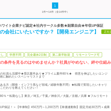
1
1件〜14件（全14件中）
 ホワイト企業ナビ認定★社内サークル多数★副業自由★年収UP保証
その会社にいたいですか？【開発エンジニア】
正社
なし
学歴不問
完全週休2日制
第二新卒歓迎
リモートワーク可
先の条件を見るのはやめませんか？社員がやめない、絆や仕組
の社員も活躍中★受託案件あり★プライム案件80％★ 得意を伸ばしたいエンジ
術に触れたいスペシャリストまで
ある方（開発・インフラ系など領域／経験年数不問）★転職で実現したいキャリ
こだわりを教えてください！
80％＊転勤なし】東京／埼玉／千葉／神奈川／大阪／京都／兵庫 ★フルリモート
UP保証！＞【年俸制】450万円～1,200万円【単価連動制】固定月給30万円＋成果
…