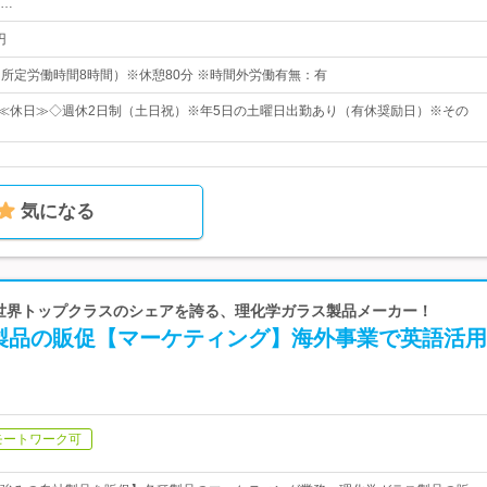
…
円
0（所定労働時間8時間）※休憩80分 ※時間外労働有無：有
日≪休日≫◇週休2日制（土日祝）※年5日の土曜日出勤あり（有休奨励日）※その
気になる
| 世界トップクラスのシェアを誇る、理化学ガラス製品メーカー！
製品の販促【マーケティング】海外事業で英語活用
モートワーク可