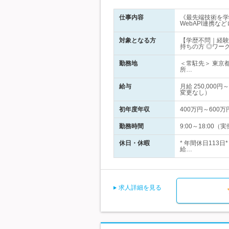
仕事内容
《最先端技術を学び
WebAPI連携
対象となる方
【学歴不問｜経験
持ちの方 ◎ワー
勤務地
＜常駐先＞ 東京
所…
給与
月給 250,00
変更なし）
初年度年収
400万円～600万
勤務時間
9:00～18:0
休日・休暇
* 年間休日113
給…
求人詳細を見る