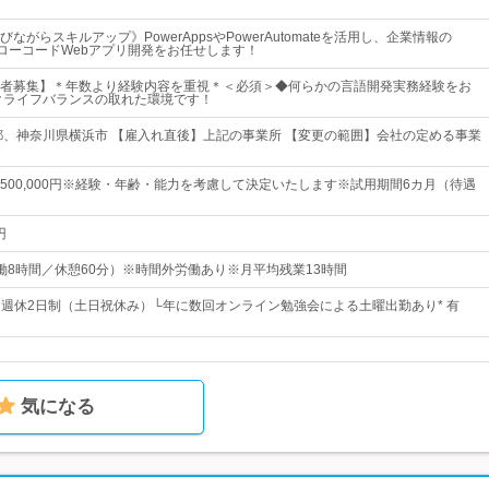
ながらスキルアップ》PowerAppsやPowerAutomateを活用し、企業情報の
などローコードWebアプリ開発をお任せします！
者募集】＊年数より経験内容を重視＊＜必須＞◆何らかの言語開発実務経験をお
クライフバランスの取れた環境です！
都、神奈川県横浜市 【雇入れ直後】上記の事業所 【変更の範囲】会社の定める事業
0円～500,000円※経験・年齢・能力を考慮して決定いたします※試用期間6カ月（待遇
円
0（実働8時間／休憩60分）※時間外労働あり※月平均残業13時間
日* 週休2日制（土日祝休み）└年に数回オンライン勉強会による土曜出勤あり* 有
気になる