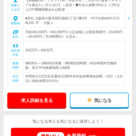
【未経験OK！ブランクOK！学歴不問！これからIT業界でキャリ
アを築きたい方もぜひ】＜必須＞◆社会人経験1年以上 ☆2年以
対象と
上のIT職種経験あれば歓迎
なる方
■本社 大阪府大阪市西区新町1丁目7番5号 YOTSUBASHI GTC
BLDG 7F ・大阪メ…
勤務地
月給240,000円～500,000円※上記金額には固定残業代（33,000円
～50,000円／月20時間分）を含み…
給与
320万円～600万円
初年度
年収
9時00分～18時00分実働：8時間休憩時間：60分時間外労働有
勤務
時間
無：有月平均残業時間:12時間
年間休日122日完全週休2日制年末年始休暇有給休暇：10日（入社
休日
休暇
日に有給休暇3日付与）
求人詳細を見る
気になる
気になる求人を気になるに保存しよう！
会員登録
簡単1分！