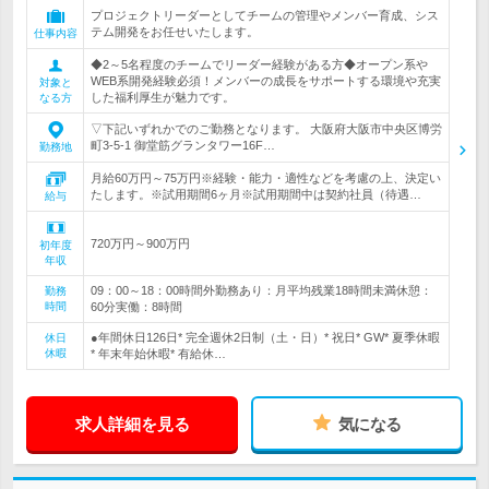
プロジェクトリーダーとしてチームの管理やメンバー育成、シス
テム開発をお任せいたします。
仕事内容
◆2～5名程度のチームでリーダー経験がある方◆オープン系や
WEB系開発経験必須！メンバーの成長をサポートする環境や充実
対象と
した福利厚生が魅力です。
なる方
▽下記いずれかでのご勤務となります。 大阪府大阪市中央区博労
町3-5-1 御堂筋グランタワー16F…
勤務地
月給60万円～75万円※経験・能力・適性などを考慮の上、決定い
たします。※試用期間6ヶ月※試用期間中は契約社員（待遇…
給与
720万円～900万円
初年度
年収
09：00～18：00時間外勤務あり：月平均残業18時間未満休憩：
勤務
時間
60分実働：8時間
●年間休日126日* 完全週休2日制（土・日）* 祝日* GW* 夏季休暇
休日
休暇
* 年末年始休暇* 有給休…
求人詳細を見る
気になる