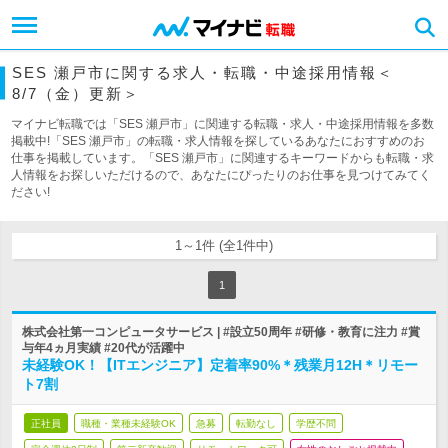
SES 瀬戸市に関する求人・転職・中途採用情報＜
8/7（金）更新＞
マイナビ転職では「SES 瀬戸市」に関連する転職・求人・中途採用情報を多数
掲載中!「SES 瀬戸市」の転職・求人情報を探しているあなたにおすすめのお
仕事を掲載しています。「SES 瀬戸市」に関連するキーワードからも転職・求
人情報をお探しいただけるので、あなたにぴったりのお仕事を見つけてみてく
ださい!
1～1件 (全1件中)
1
株式会社第一コンピュータサービス | #設立50周年 #研修・教育に注力 #賞
与年4ヵ月実績 #20代が活躍中
未経験OK！【ITエンジニア】定着率90%＊残業月12H＊リモー
ト7割
正社員
職種・業種未経験OK
急募
転勤なし
学歴不問