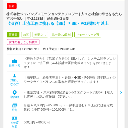
新着
株式会社ジャパンプロモーションテクノロジー | 人々と社会に幸せをもたら
すお手伝い｜年休128日｜完全週休2日制
《渋谷》上流工程に携わる【SE】＊SE・PG経験5年以上
正社員
急募
転勤なし
完全週休2日制
リモートワーク可
女性のおしごと掲載中
情報更新日：2026/07/10
終了予定日：
2026/12/31
《経験を活かして活躍できる◎》SEとして、システム開発プロジ
ェクトの上流工程（基本設計や要件定義メイン）をお任せしま
仕事内容
す！
【高卒以上｜経験者募集】＜必須＞◆SE・PG経験（5年以上）◎
対象と
ワークライフバランスの取れた環境が整っています！
なる方
＜東京支社＞ 東京都渋谷区渋谷3-6-2 エクラート渋谷5F 【雇入
れ直後】上記の事業所 【変更の…
勤務地
月給 400,000円～650,000円（一律手当含む）※上記には固定残
業代（月67,500円～100,000円／3…
給与
600万円～800万円
初年度
年収