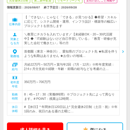
完全週休2日制
第二新卒歓迎
リモートワーク可
女性のおしごと掲載中
情報更新日：2026/08/07
終了予定日：
2026/09/28
【「できない」じゃなく「できる」が見つかる】◆希望・スキル
に応じて、システム開発・運用、インフラ設計・構築等の幅広い
仕事内容
プロジェクトを担当します
＼教育にチカラを入れています／【未経験OK・20～30代活躍
中】◆「IT経験はないけど自己学習している」「教育・研修が充
対象と
実した会社で働きたい」等の方
なる方
首都圏（東京・神奈川）、愛知県のプロジェクト先 ★転居を伴う
ような転勤はありません ★お住いの地域…
勤務地
月給22万円～50万円＋賞与年2回（7月・12月）※昨年度実績：
計4ヶ月分支給※経験・年齢・前職の給与などを考慮の上…
給与
350万円～700万円
初年度
年収
8：45～17：30（実働8時間）※プロジェクト先によって異なり
勤務
時間
ます。# POINT：残業は12時間…
# 【休日】* 年間休日120日以上* 完全週休2日制（土日・祝）※年
休日
休暇
1回のみ、祝日のある週の土曜に…
求人詳細を見る
気になる