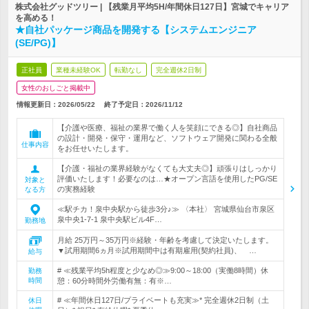
株式会社グッドツリー | 【残業月平均5H/年間休日127日】宮城でキャリア
を高める！
★自社パッケージ商品を開発する【システムエンジニア
(SE/PG)】
正社員
業種未経験OK
転勤なし
完全週休2日制
女性のおしごと掲載中
情報更新日：2026/05/22
終了予定日：
2026/11/12
【介護や医療、福祉の業界で働く人を笑顔にできる◎】自社商品
の設計・開発・保守・運用など、ソフトウェア開発に関わる全般
仕事内容
をお任せいたします。
【介護・福祉の業界経験がなくても大丈夫◎】頑張りはしっかり
評価いたします！必要なのは…★オープン言語を使用したPG/SE
対象と
の実務経験
なる方
≪駅チカ！泉中央駅から徒歩3分♪≫ 〈本社〉 宮城県仙台市泉区
泉中央1-7-1 泉中央駅ビル4F…
勤務地
月給 25万円～35万円※経験・年齢を考慮して決定いたします。
▼試用期間6ヵ月※試用期間中は有期雇用(契約社員)、 …
給与
# ≪残業平均5h程度と少なめ◎≫9:00～18:00（実働8時間）休
勤務
時間
憩：60分時間外労働有無：有※…
# ≪年間休日127日/プライベートも充実≫* 完全週休2日制（土
休日