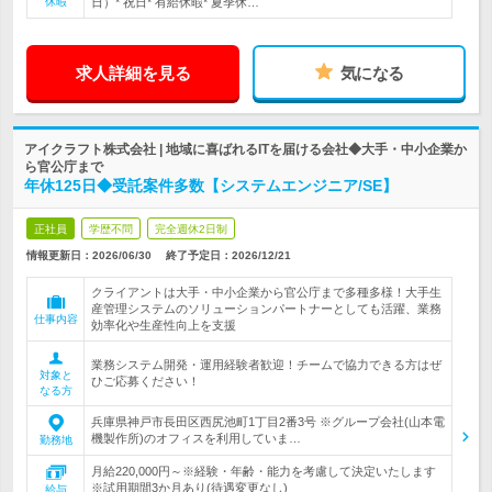
休暇
日）* 祝日* 有給休暇* 夏季休…
求人詳細を見る
気になる
アイクラフト株式会社 | 地域に喜ばれるITを届ける会社◆大手・中小企業か
ら官公庁まで
年休125日◆受託案件多数【システムエンジニア/SE】
正社員
学歴不問
完全週休2日制
情報更新日：2026/06/30
終了予定日：
2026/12/21
クライアントは大手・中小企業から官公庁まで多種多様！大手生
産管理システムのソリューションパートナーとしても活躍、業務
仕事内容
効率化や生産性向上を支援
業務システム開発・運用経験者歓迎！チームで協力できる方はぜ
対象と
ひご応募ください！
なる方
兵庫県神戸市長田区西尻池町1丁目2番3号 ※グループ会社(山本電
機製作所)のオフィスを利用していま…
勤務地
月給220,000円～※経験・年齢・能力を考慮して決定いたします
※試用期間3か月あり(待遇変更なし)
給与