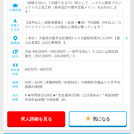
《経験を活かして活躍できる◎》SEとして、システム開発プロジ
ェクトの上流工程（基本設計や要件定義メイン）をお任せしま
仕事内容
す！
【高卒以上｜経験者募集】＜必須＞◆SE・PG経験（5年以上）◎
対象と
ワークライフバランスの取れた環境が整っています！
なる方
＜本社＞ 大阪府大阪市北区梅田1-1-3 大阪駅前第3ビル2307 【雇
入れ直後】上記の事業所 【…
勤務地
月給 400,000円～650,000円（一律手当含む）※上記には固定残
業代（月67,500円～100,000円／3…
給与
600万円～800万円
初年度
年収
9:00～18:00（実働8時間／休憩60分）※時間外労働あり※月平均
勤務
時間
残業8.9時間
# ★年間休日128日★* 完全週休2日制（土日祝休み）* 有給休暇*
休日
休暇
年末年始休暇* GW休暇（約…
求人詳細を見る
気になる