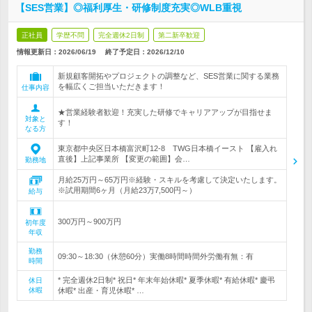
【SES営業】◎福利厚生・研修制度充実◎WLB重視
正社員
学歴不問
完全週休2日制
第二新卒歓迎
情報更新日：2026/06/19
終了予定日：
2026/12/10
新規顧客開拓やプロジェクトの調整など、SES営業に関する業務
を幅広くご担当いただきます！
仕事内容
★営業経験者歓迎！充実した研修でキャリアアップが目指せま
対象と
す！
なる方
東京都中央区日本橋富沢町12-8 TWG日本橋イースト 【雇入れ
直後】上記事業所 【変更の範囲】会…
勤務地
月給25万円～65万円※経験・スキルを考慮して決定いたします。
※試用期間6ヶ月（月給23万7,500円～）
給与
300万円～900万円
初年度
年収
勤務
09:30～18:30（休憩60分）実働8時間時間外労働有無：有
時間
* 完全週休2日制* 祝日* 年末年始休暇* 夏季休暇* 有給休暇* 慶弔
休日
休暇
休暇* 出産・育児休暇* …