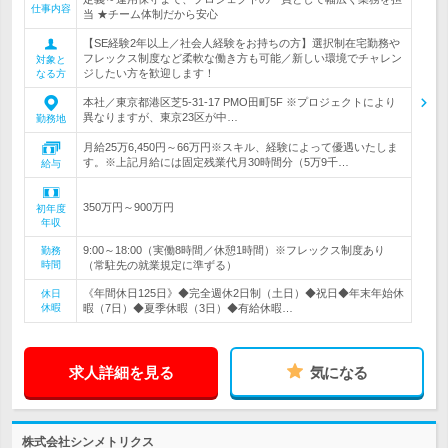
仕事内容
当 ★チーム体制だから安心
【SE経験2年以上／社会人経験をお持ちの方】選択制在宅勤務や
フレックス制度など柔軟な働き方も可能／新しい環境でチャレン
対象と
ジしたい方を歓迎します！
なる方
本社／東京都港区芝5-31-17 PMO田町5F ※プロジェクトにより
異なりますが、東京23区が中…
勤務地
月給25万6,450円～66万円※スキル、経験によって優遇いたしま
す。※上記月給には固定残業代月30時間分（5万9千…
給与
350万円～900万円
初年度
年収
9:00～18:00（実働8時間／休憩1時間）※フレックス制度あり
勤務
時間
（常駐先の就業規定に準ずる）
《年間休日125日》◆完全週休2日制（土日）◆祝日◆年末年始休
休日
休暇
暇（7日）◆夏季休暇（3日）◆有給休暇…
求人詳細を見る
気になる
株式会社シンメトリクス