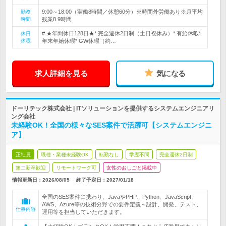
9:00～18:00（実働8時間／休憩60分）※時間外労働あり※月平均
勤務
時間
残業8.9時間
# ★年間休日128日★* 完全週休2日制（土日祝休み）* 有給休暇*
休日
休暇
年末年始休暇* GW休暇（約…
求人詳細を見る
気になる
ドーリテック株式会社 | ITソリューションを提供するシステムエンジニアリ
ング会社
未経験OK！全国の様々なSES案件で活躍可【システムエンジニ
ア】
正社員
職種・業種未経験OK
転勤なし
学歴不問
完全週休2日制
第二新卒歓迎
リモートワーク可
女性のおしごと掲載中
情報更新日：2026/08/05
終了予定日：
2027/01/18
全国のSES案件に携わり、JavaやPHP、Python、JavaScript、
AWS、Azure等の技術分野での要件定義～設計、開発、テスト、
仕事内容
運用等を担当していただきます。