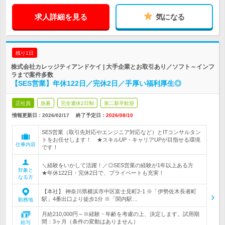
求人詳細を見る
気になる
残り1日
株式会社カレッジティアンドケイ | 大手企業とお取引あり／ソフト～インフ
ラまで案件多数
【SES営業】年休122日／完休2日／手厚い福利厚生◎
正社員
急募
完全週休2日制
第二新卒歓迎
情報更新日：2026/02/17
終了予定日：
2026/08/10
SES営業（取引先対応やエンジニア対応など）とITコンサルタン
トをお任せします！ ★スキルUP・キャリアUPが目指せる環境
仕事内容
です！
＼経験をいかして活躍！／◎SES営業の経験が1年以上ある方
対象と
★年休122日・完休2日で、プライベートも充実！
なる方
【本社】 神奈川県横浜市中区富士見町2-1 ※「伊勢佐木長者町
駅」4番出口より徒歩1分 ※「関内駅…
勤務地
月給210,000円～※経験・年齢を考慮の上、決定します。試用期
間：3ヶ月（条件の変動はありません）
給与