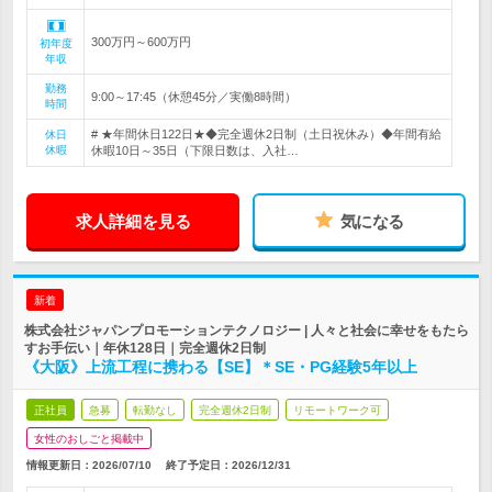
300万円～600万円
初年度
年収
勤務
9:00～17:45（休憩45分／実働8時間）
時間
# ★年間休日122日★◆完全週休2日制（土日祝休み）◆年間有給
休日
休暇
休暇10日～35日（下限日数は、入社…
求人詳細を見る
気になる
新着
株式会社ジャパンプロモーションテクノロジー | 人々と社会に幸せをもたら
すお手伝い｜年休128日｜完全週休2日制
《大阪》上流工程に携わる【SE】＊SE・PG経験5年以上
正社員
急募
転勤なし
完全週休2日制
リモートワーク可
女性のおしごと掲載中
情報更新日：2026/07/10
終了予定日：
2026/12/31