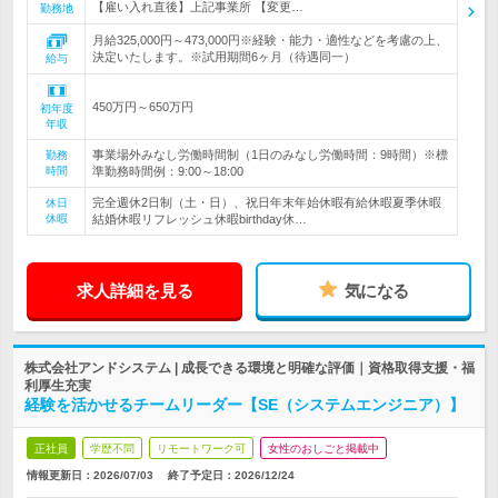
【雇い入れ直後】上記事業所 【変更…
勤務地
月給325,000円～473,000円※経験・能力・適性などを考慮の上、
決定いたします。※試用期間6ヶ月（待遇同一）
給与
450万円～650万円
初年度
年収
事業場外みなし労働時間制（1日のみなし労働時間：9時間）※標
勤務
時間
準勤務時間例：9:00～18:00
完全週休2日制（土・日）、祝日年末年始休暇有給休暇夏季休暇
休日
休暇
結婚休暇リフレッシュ休暇birthday休…
求人詳細を見る
気になる
株式会社アンドシステム | 成長できる環境と明確な評価｜資格取得支援・福
利厚生充実
経験を活かせるチームリーダー【SE（システムエンジニア）】
正社員
学歴不問
リモートワーク可
女性のおしごと掲載中
情報更新日：2026/07/03
終了予定日：
2026/12/24