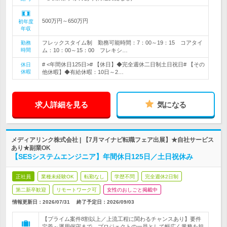
500万円～650万円
初年度
年収
フレックスタイム制 勤務可能時間：7：00～19：15 コアタイ
勤務
時間
ム：10：00～15：00 フレキシ…
# <年間休日125日># 【休日】◆完全週休二日制土日祝日# 【その
休日
休暇
他休暇】◆有給休暇：10日～2…
求人詳細を見る
気になる
メディアリンク株式会社 | 【7月マイナビ転職フェア出展】★自社サービス
あり★副業OK
【SESシステムエンジニア】年間休日125日／土日祝休み
正社員
業種未経験OK
転勤なし
学歴不問
完全週休2日制
第二新卒歓迎
リモートワーク可
女性のおしごと掲載中
情報更新日：2026/07/31
終了予定日：
2026/09/03
【プライム案件8割以上／上流工程に関わるチャンスあり】要件
定義～運用保守まで、プロジェクトの一員として幅広く業務を担