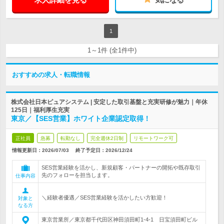
1
1～1件 (全1件中)
おすすめの求人・転職情報
株式会社日本ピュアシステム | 安定した取引基盤と充実研修が魅力｜年休
125日｜福利厚生充実
東京／【SES営業】ホワイト企業認定取得！
正社員
急募
転勤なし
完全週休2日制
リモートワーク可
情報更新日：2026/07/03
終了予定日：
2026/12/24
SES営業経験を活かし、新規顧客・パートナーの開拓や既存取引
先のフォローを担当します。
仕事内容
＼経験者優遇／SES営業経験を活かしたい方歓迎！
対象と
なる方
東京営業所／東京都千代田区神田須田町1-4-1 日宝須田町ビル