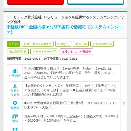
ドーリテック株式会社 | ITソリューションを提供するシステムエンジニアリ
ング会社
未経験OK！全国の様々なSES案件で活躍可【システムエンジニ
ア】
正社員
職種・業種未経験OK
転勤なし
学歴不問
完全週休2日制
第二新卒歓迎
リモートワーク可
女性のおしごと掲載中
情報更新日：2026/08/05
終了予定日：
2027/01/18
全国のSES案件に携わり、JavaやPHP、Python、JavaScript、
AWS、Azure等の技術分野での要件定義～設計、開発、テスト、
仕事内容
運用等を担当していただきます。
【未経験OK！ブランクOK！学歴不問！これからIT業界でキャリ
アを築きたい方もぜひ】＜必須＞◆社会人経験1年以上 ☆2年以
対象と
上のIT職種経験あれば歓迎
なる方
■本社 大阪府大阪市西区新町1丁目7番5号 YOTSUBASHI GTC
BLDG 7F ・大阪メ…
勤務地
月給240,000円～500,000円※上記金額には固定残業代（33,000円
～50,000円／月20時間分）を含み…
給与