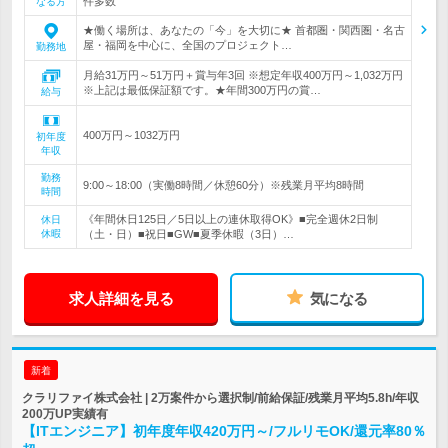
件多数
なる方
★働く場所は、あなたの「今」を大切に★ 首都圏・関西圏・名古
屋・福岡を中心に、全国のプロジェクト…
勤務地
月給31万円～51万円＋賞与年3回 ※想定年収400万円～1,032万円
※上記は最低保証額です。★年間300万円の賞…
給与
400万円～1032万円
初年度
年収
勤務
9:00～18:00（実働8時間／休憩60分）※残業月平均8時間
時間
《年間休日125日／5日以上の連休取得OK》■完全週休2日制
休日
休暇
（土・日）■祝日■GW■夏季休暇（3日）…
求人詳細を見る
気になる
新着
クラリファイ株式会社 | 2万案件から選択制/前給保証/残業月平均5.8h/年収
200万UP実績有
【ITエンジニア】初年度年収420万円～/フルリモOK/還元率80％