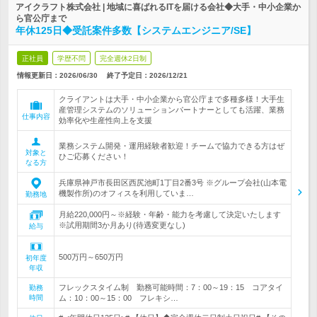
アイクラフト株式会社 | 地域に喜ばれるITを届ける会社◆大手・中小企業か
ら官公庁まで
年休125日◆受託案件多数【システムエンジニア/SE】
正社員
学歴不問
完全週休2日制
情報更新日：2026/06/30
終了予定日：
2026/12/21
クライアントは大手・中小企業から官公庁まで多種多様！大手生
産管理システムのソリューションパートナーとしても活躍、業務
仕事内容
効率化や生産性向上を支援
業務システム開発・運用経験者歓迎！チームで協力できる方はぜ
対象と
ひご応募ください！
なる方
兵庫県神戸市長田区西尻池町1丁目2番3号 ※グループ会社(山本電
機製作所)のオフィスを利用していま…
勤務地
月給220,000円～※経験・年齢・能力を考慮して決定いたします
※試用期間3か月あり(待遇変更なし)
給与
500万円～650万円
初年度
年収
フレックスタイム制 勤務可能時間：7：00～19：15 コアタイ
勤務
時間
ム：10：00～15：00 フレキシ…