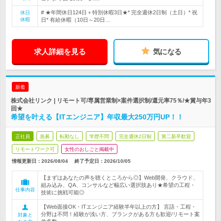
# ★年間休日124日＋特別休暇3日★* 完全週休2日制（土日）* 祝
休日
休暇
日* 有給休暇（10日～20日…
求人詳細を見る
気になる
新着
株式会社リンク | リモート可/専属営業制×案件選択制/還元率75％/★賞与年3
回★
希望を叶える【ITエンジニア】年収最大250万円UP！！
正社員
急募
転勤なし
学歴不問
完全週休2日制
第二新卒歓迎
リモートワーク可
女性のおしごと掲載中
情報更新日：2026/08/04
終了予定日：
2026/10/05
【まずはあなたの声を聴くところから◎】Web開発、クラウド、
組み込み、QA、コンサルなど幅広い選択肢あり★希望の工程・
仕事内容
技術に挑戦可能◎
【Web面接OK・ITエンジニア経験半年以上の方】 言語・工程・
分野は不問！経験が浅い方、ブランクがある方も歓迎/リモート案
対象と