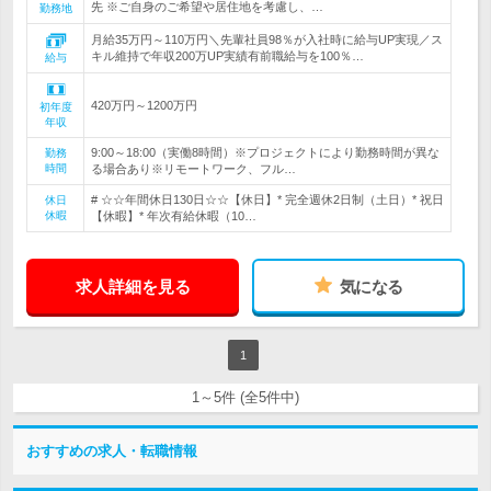
先 ※ご自身のご希望や居住地を考慮し、…
勤務地
月給35万円～110万円＼先輩社員98％が入社時に給与UP実現／ス
キル維持で年収200万UP実績有前職給与を100％…
給与
420万円～1200万円
初年度
年収
9:00～18:00（実働8時間）※プロジェクトにより勤務時間が異な
勤務
時間
る場合あり※リモートワーク、フル…
# ☆☆年間休日130日☆☆【休日】* 完全週休2日制（土日）* 祝日
休日
休暇
【休暇】* 年次有給休暇（10…
求人詳細を見る
気になる
1
1～5件 (全5件中)
おすすめの求人・転職情報