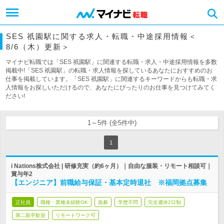
SES 祇園駅に関する求人・転職・中途採用情報＜
8/6（木）更新＞
マイナビ転職では「SES 祇園駅」に関連する転職・求人・中途採用情報を多数
掲載中!「SES 祇園駅」の転職・求人情報を探しているあなたにおすすめのお
仕事を掲載しています。「SES 祇園駅」に関連するキーワードからも転職・求
人情報をお探しいただけるので、あなたにぴったりのお仕事を見つけてみてく
ださい!
1～5件 (全5件中)
1
i Nations株式会社 | 研修充実（約6ヶ月）｜自由な服装・リモート相談可｜
賞与年2
【エンジニア】前職給与保証・基本定時退社 ※福岡拠点募集
正社員
職種・業種未経験OK
急募
学歴不問
完全週休2日制
第二新卒歓迎
リモートワーク可