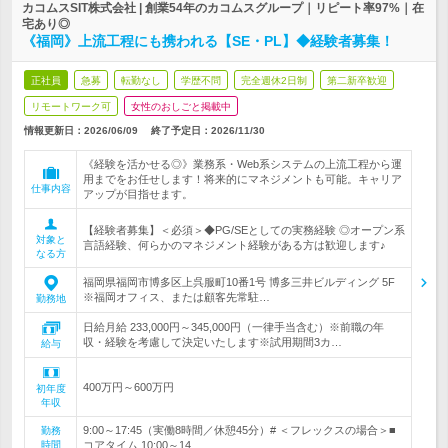
カコムスSIT株式会社 | 創業54年のカコムスグループ｜リピート率97%｜在
宅あり◎
《福岡》上流工程にも携われる【SE・PL】◆経験者募集！
正社員
急募
転勤なし
学歴不問
完全週休2日制
第二新卒歓迎
リモートワーク可
女性のおしごと掲載中
情報更新日：2026/06/09
終了予定日：
2026/11/30
《経験を活かせる◎》業務系・Web系システムの上流工程から運
用までをお任せします！将来的にマネジメントも可能。キャリア
仕事内容
アップが目指せます。
【経験者募集】＜必須＞◆PG/SEとしての実務経験 ◎オープン系
対象と
言語経験、何らかのマネジメント経験がある方は歓迎します♪
なる方
福岡県福岡市博多区上呉服町10番1号 博多三井ビルディング 5F
※福岡オフィス、または顧客先常駐…
勤務地
日給月給 233,000円～345,000円（一律手当含む）※前職の年
収・経験を考慮して決定いたします※試用期間3カ…
給与
400万円～600万円
初年度
年収
9:00～17:45（実働8時間／休憩45分）# ＜フレックスの場合＞■
勤務
時間
コアタイム 10:00～14…