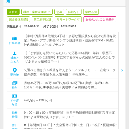
超
正社員
職種・業種未経験OK
急募
転勤なし
学歴不問
完全週休2日制
第二新卒歓迎
リモートワーク可
女性のおしごと掲載中
情報更新日：2026/07/31
終了予定日：
2026/09/03
【常時2万案件＆取引先4千社！多彩な選択肢から自分で案件を決
定】Web・アプリ開発/インフラ設計構築・運用保守/PM・PMO/
仕事内容
社内SE/情シス/ヘルプデスク
【「まず話しを聞いてみたい」で応募OK/経験・年齢・学歴不
問/20代～50代活躍中】ITに関する何らかの経験が“ほんの少しで
対象と
も”ある方を積極採用中！
なる方
＼選べる働き方＆希望を叶えよう！／フルリモート・在宅ワーク
案件多数！※希望を最大限考慮！ ※転居を…
勤務地
月給35万円～107万900円＼年収260万円UP実績・年収UP率
100％！年収UP事例が続々実現中／★前職給与10…
給与
420万円～1200万円
初年度
年収
9：00～18：00（実働8時間）※月平均残業時間5.8時間程度※案
勤務
時間
件により変動があります。※リモー…
# 【年間休日130日】* 完全週休2日制（土・日）* 祝日* 夏期休暇*
休日