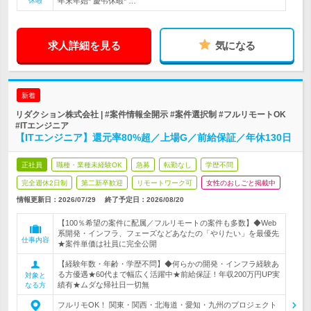
休暇
年末年始* 慶弔休暇* …
求人詳細を見る
気になる
新着
リダクション株式会社 | #案件情報全開示 #案件選択制 #フルリモートOK
#ITエンジニア
【ITエンジニア】還元率80%超／上場G／前給保証／年休130日
正社員
職種・業種未経験OK
急募
転勤なし
学歴不問
完全週休2日制
第二新卒歓迎
リモートワーク可
女性のおしごと掲載中
情報更新日：2026/07/29
終了予定日：
2026/08/20
【100％希望の案件に配属／フルリモートの案件も多数】◆Web
系開発・インフラ、フェーズなどあなたの「やりたい」を最優先
仕事内容
★案件単価は社員に完全公開
【経験年数・年齢・学歴不問】◆何らかの開発・インフラ経験あ
る方優遇★60代まで幅広く活躍中★前給保証！年収200万円UP実
対象と
績有★ムダな帰社日一切無
なる方
フルリモOK！ 関東・関西・北海道・愛知・九州のプロジェクト