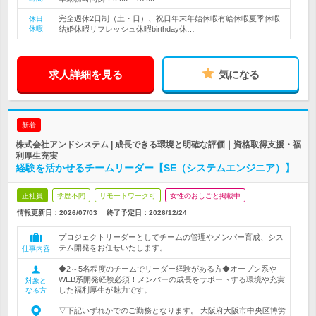
完全週休2日制（土・日）、祝日年末年始休暇有給休暇夏季休暇
休日
休暇
結婚休暇リフレッシュ休暇birthday休…
求人詳細を見る
気になる
新着
株式会社アンドシステム | 成長できる環境と明確な評価｜資格取得支援・福
利厚生充実
経験を活かせるチームリーダー【SE（システムエンジニア）】
正社員
学歴不問
リモートワーク可
女性のおしごと掲載中
情報更新日：2026/07/03
終了予定日：
2026/12/24
プロジェクトリーダーとしてチームの管理やメンバー育成、シス
テム開発をお任せいたします。
仕事内容
◆2～5名程度のチームでリーダー経験がある方◆オープン系や
WEB系開発経験必須！メンバーの成長をサポートする環境や充実
対象と
した福利厚生が魅力です。
なる方
▽下記いずれかでのご勤務となります。 大阪府大阪市中央区博労