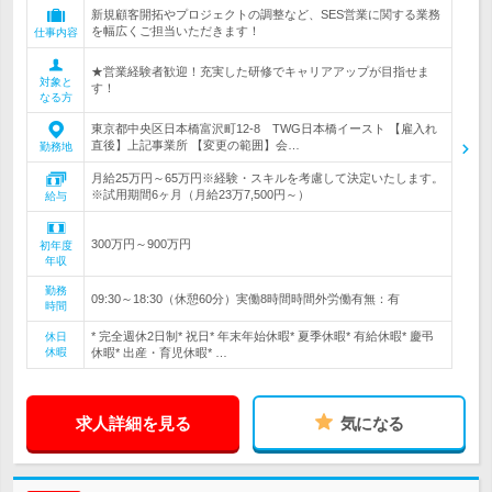
新規顧客開拓やプロジェクトの調整など、SES営業に関する業務
を幅広くご担当いただきます！
仕事内容
★営業経験者歓迎！充実した研修でキャリアアップが目指せま
対象と
す！
なる方
東京都中央区日本橋富沢町12-8 TWG日本橋イースト 【雇入れ
直後】上記事業所 【変更の範囲】会…
勤務地
月給25万円～65万円※経験・スキルを考慮して決定いたします。
※試用期間6ヶ月（月給23万7,500円～）
給与
300万円～900万円
初年度
年収
勤務
09:30～18:30（休憩60分）実働8時間時間外労働有無：有
時間
* 完全週休2日制* 祝日* 年末年始休暇* 夏季休暇* 有給休暇* 慶弔
休日
休暇
休暇* 出産・育児休暇* …
求人詳細を見る
気になる