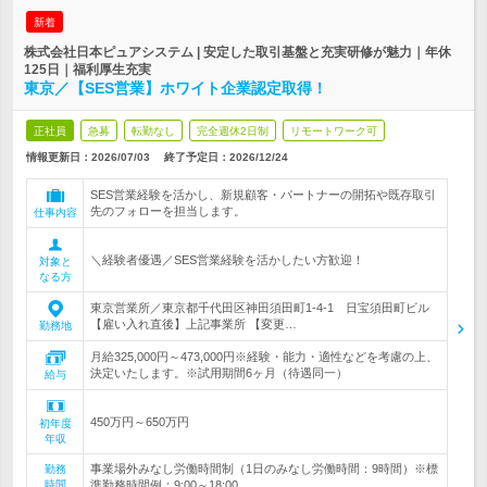
新着
株式会社日本ピュアシステム | 安定した取引基盤と充実研修が魅力｜年休
125日｜福利厚生充実
東京／【SES営業】ホワイト企業認定取得！
正社員
急募
転勤なし
完全週休2日制
リモートワーク可
情報更新日：2026/07/03
終了予定日：
2026/12/24
SES営業経験を活かし、新規顧客・パートナーの開拓や既存取引
先のフォローを担当します。
仕事内容
＼経験者優遇／SES営業経験を活かしたい方歓迎！
対象と
なる方
東京営業所／東京都千代田区神田須田町1-4-1 日宝須田町ビル
【雇い入れ直後】上記事業所 【変更…
勤務地
月給325,000円～473,000円※経験・能力・適性などを考慮の上、
決定いたします。※試用期間6ヶ月（待遇同一）
給与
450万円～650万円
初年度
年収
事業場外みなし労働時間制（1日のみなし労働時間：9時間）※標
勤務
時間
準勤務時間例：9:00～18:00