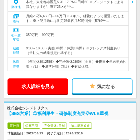
本社／東京都港区芝5-31-17 PMO田町5F ※プロジェクトにより
異なりますが、東京23区が中…
勤務地
月給25万6,450円～66万円※スキル、経験によって優遇いたしま
す。※上記月給には固定残業代月30時間分（5万9千…
給与
350万円～900万円
初年度
年収
9:00～18:00（実働8時間／休憩1時間）※フレックス制度あり
勤務
時間
（常駐先の就業規定に準ずる）
《年間休日125日》◆完全週休2日制（土日）◆祝日◆年末年始休
休日
休暇
暇（7日）◆夏季休暇（3日）◆有給休暇…
求人詳細を見る
気になる
株式会社シンメトリクス
【SES営業】◎福利厚生・研修制度充実◎WLB重視
正社員
学歴不問
完全週休2日制
第二新卒歓迎
情報更新日：2026/06/19
終了予定日：
2026/12/10