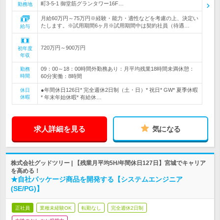
町3-5-1 御堂筋グランタワー16F…
勤務地
月給60万円～75万円※経験・能力・適性などを考慮の上、決定い
たします。※試用期間6ヶ月※試用期間中は契約社員（待遇…
給与
720万円～900万円
初年度
年収
09：00～18：00時間外勤務あり：月平均残業18時間未満休憩：
勤務
時間
60分実働：8時間
●年間休日126日* 完全週休2日制（土・日）* 祝日* GW* 夏季休暇
休日
休暇
* 年末年始休暇* 有給休…
求人詳細を見る
気になる
株式会社グッドツリー | 【残業月平均5H/年間休日127日】宮城でキャリア
を高める！
★自社パッケージ商品を開発する【システムエンジニア
(SE/PG)】
正社員
業種未経験OK
転勤なし
完全週休2日制