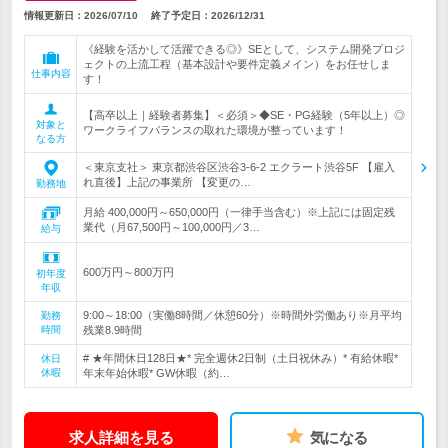
情報更新日：2026/07/10
終了予定日：
2026/12/31
《経験を活かして活躍できる◎》SEとして、システム開発プロジ
ェクトの上流工程（基本設計や要件定義メイン）をお任せしま
仕事内容
す！
【高卒以上｜経験者募集】＜必須＞◆SE・PG経験（5年以上）◎
対象と
ワークライフバランスの取れた環境が整っています！
なる方
＜東京支社＞ 東京都渋谷区渋谷3-6-2 エクラート渋谷5F 【雇入
れ直後】上記の事業所 【変更の…
勤務地
月給 400,000円～650,000円（一律手当含む）※上記には固定残
業代（月67,500円～100,000円／3…
給与
600万円～800万円
初年度
年収
9:00～18:00（実働8時間／休憩60分）※時間外労働あり※月平均
勤務
時間
残業8.9時間
# ★年間休日128日★* 完全週休2日制（土日祝休み）* 有給休暇*
休日
休暇
年末年始休暇* GW休暇（約…
求人詳細を見る
気になる