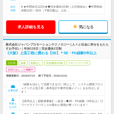
# ★年間休日122日★◆完全週休2日制（土日祝休み）◆年間有給
休日
休暇
休暇10日～35日（下限日数は、入社…
求人詳細を見る
気になる
株式会社ジャパンプロモーションテクノロジー | 人々と社会に幸せをもたら
すお手伝い｜年休128日｜完全週休2日制
《大阪》上流工程に携わる【SE】＊SE・PG経験5年以上
正社員
急募
転勤なし
完全週休2日制
リモートワーク可
女性のおしごと掲載中
情報更新日：2026/07/10
終了予定日：
2026/12/31
《経験を活かして活躍できる◎》SEとして、システム開発プロジ
ェクトの上流工程（基本設計や要件定義メイン）をお任せしま
仕事内容
す！
【高卒以上｜経験者募集】＜必須＞◆SE・PG経験（5年以上）◎
対象と
ワークライフバランスの取れた環境が整っています！
なる方