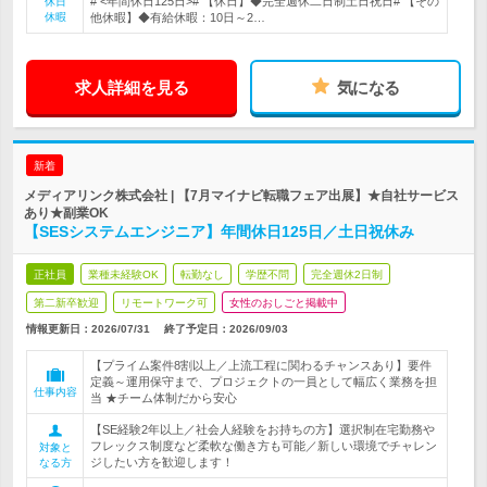
# <年間休日125日># 【休日】◆完全週休二日制土日祝日# 【その
休日
休暇
他休暇】◆有給休暇：10日～2…
求人詳細を見る
気になる
新着
メディアリンク株式会社 | 【7月マイナビ転職フェア出展】★自社サービス
あり★副業OK
【SESシステムエンジニア】年間休日125日／土日祝休み
正社員
業種未経験OK
転勤なし
学歴不問
完全週休2日制
第二新卒歓迎
リモートワーク可
女性のおしごと掲載中
情報更新日：2026/07/31
終了予定日：
2026/09/03
【プライム案件8割以上／上流工程に関わるチャンスあり】要件
定義～運用保守まで、プロジェクトの一員として幅広く業務を担
仕事内容
当 ★チーム体制だから安心
【SE経験2年以上／社会人経験をお持ちの方】選択制在宅勤務や
フレックス制度など柔軟な働き方も可能／新しい環境でチャレン
対象と
ジしたい方を歓迎します！
なる方