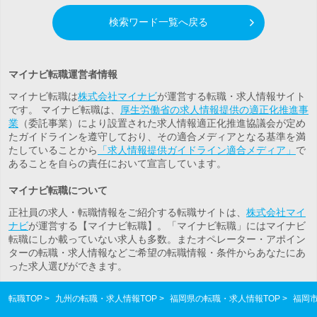
検索ワード一覧へ戻る
マイナビ転職運営者情報
マイナビ転職は
株式会社マイナビ
が運営する転職・求人情報サイト
です。 マイナビ転職は、
厚生労働省の求人情報提供の適正化推進事
業
（委託事業）により設置された求人情報適正化推進協議会が定め
たガイドラインを遵守しており、その適合メディアとなる基準を満
たしていることから
「求人情報提供ガイドライン適合メディア」
で
あることを自らの責任において宣言しています。
マイナビ転職について
正社員の求人・転職情報をご紹介する転職サイトは、
株式会社マイ
ナビ
が運営する【マイナビ転職】。「マイナビ転職」にはマイナビ
転職にしか載っていない求人も多数。また
オペレーター・アポイン
ター
の転職・求人情報などご希望の転職情報・条件からあなたにあ
った求人選びができます。
転職TOP
九州の転職・求人情報TOP
福岡県の転職・求人情報TOP
福岡