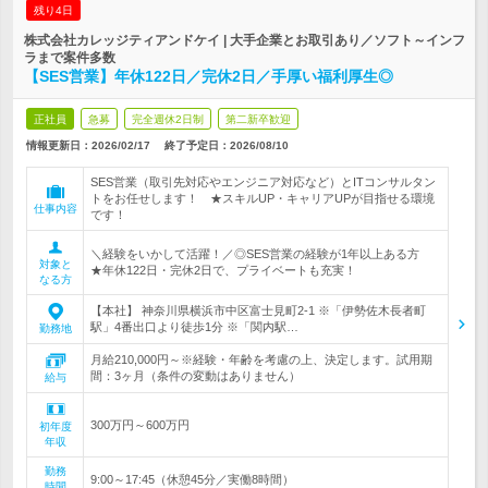
残り4日
株式会社カレッジティアンドケイ | 大手企業とお取引あり／ソフト～インフ
ラまで案件多数
【SES営業】年休122日／完休2日／手厚い福利厚生◎
正社員
急募
完全週休2日制
第二新卒歓迎
情報更新日：2026/02/17
終了予定日：
2026/08/10
SES営業（取引先対応やエンジニア対応など）とITコンサルタン
トをお任せします！ ★スキルUP・キャリアUPが目指せる環境
仕事内容
です！
＼経験をいかして活躍！／◎SES営業の経験が1年以上ある方
対象と
★年休122日・完休2日で、プライベートも充実！
なる方
【本社】 神奈川県横浜市中区富士見町2-1 ※「伊勢佐木長者町
駅」4番出口より徒歩1分 ※「関内駅…
勤務地
月給210,000円～※経験・年齢を考慮の上、決定します。試用期
間：3ヶ月（条件の変動はありません）
給与
300万円～600万円
初年度
年収
勤務
9:00～17:45（休憩45分／実働8時間）
時間