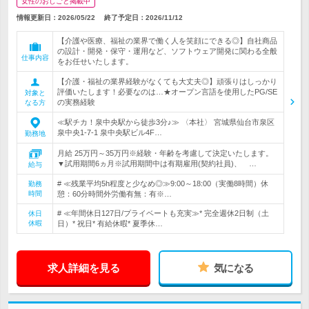
女性のおしごと掲載中
情報更新日：2026/05/22
終了予定日：
2026/11/12
【介護や医療、福祉の業界で働く人を笑顔にできる◎】自社商品
の設計・開発・保守・運用など、ソフトウェア開発に関わる全般
仕事内容
をお任せいたします。
【介護・福祉の業界経験がなくても大丈夫◎】頑張りはしっかり
評価いたします！必要なのは…★オープン言語を使用したPG/SE
対象と
の実務経験
なる方
≪駅チカ！泉中央駅から徒歩3分♪≫ 〈本社〉 宮城県仙台市泉区
泉中央1-7-1 泉中央駅ビル4F…
勤務地
月給 25万円～35万円※経験・年齢を考慮して決定いたします。
▼試用期間6ヵ月※試用期間中は有期雇用(契約社員)、 …
給与
# ≪残業平均5h程度と少なめ◎≫9:00～18:00（実働8時間）休
勤務
時間
憩：60分時間外労働有無：有※…
# ≪年間休日127日/プライベートも充実≫* 完全週休2日制（土
休日
休暇
日）* 祝日* 有給休暇* 夏季休…
求人詳細を見る
気になる