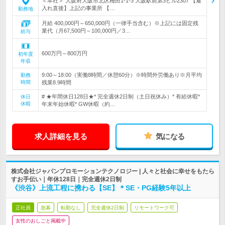
＜本社＞ 大阪府大阪市北区梅田1-1-3 大阪駅前第3ビル2307 【雇
入れ直後】上記の事業所 【…
勤務地
月給 400,000円～650,000円（一律手当含む）※上記には固定残
業代（月67,500円～100,000円／3…
給与
600万円～800万円
初年度
年収
9:00～18:00（実働8時間／休憩60分）※時間外労働あり※月平均
勤務
時間
残業8.9時間
# ★年間休日128日★* 完全週休2日制（土日祝休み）* 有給休暇*
休日
休暇
年末年始休暇* GW休暇（約…
求人詳細を見る
気になる
株式会社ジャパンプロモーションテクノロジー | 人々と社会に幸せをもたら
すお手伝い｜年休128日｜完全週休2日制
《渋谷》上流工程に携わる【SE】＊SE・PG経験5年以上
正社員
急募
転勤なし
完全週休2日制
リモートワーク可
女性のおしごと掲載中