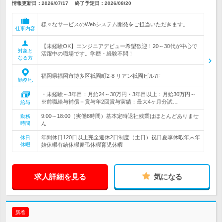
情報更新日：2026/07/17
終了予定日：
2026/08/20
様々なサービスのWebシステム開発をご担当いただきます。
仕事内容
【未経験OK】エンジニアデビュー希望歓迎！20～30代が中心で
対象と
活躍中の職場です。学歴・経験不問！
なる方
福岡県福岡市博多区祇園町2-8 リアン祇園ビル7F
勤務地
・未経験～3年目：月給24～30万円・3年目以上：月給30万円～
※前職給与補償＋賞与年2回賞与実績：最大4ヶ月分試…
給与
9:00～18:00（実働8時間）基本定時退社残業はほとんどありませ
勤務
時間
ん
年間休日120日以上完全週休2日制度（土日）祝日夏季休暇年末年
休日
休暇
始休暇有給休暇慶弔休暇育児休暇
求人詳細を見る
気になる
新着