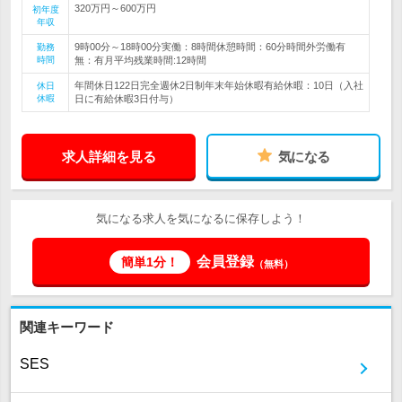
320万円～600万円
初年度
年収
9時00分～18時00分実働：8時間休憩時間：60分時間外労働有
勤務
時間
無：有月平均残業時間:12時間
年間休日122日完全週休2日制年末年始休暇有給休暇：10日（入社
休日
休暇
日に有給休暇3日付与）
求人詳細を見る
気になる
気になる求人を気になるに保存しよう！
会員登録
簡単1分！
（無料）
関連キーワード
SES