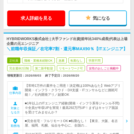
求人詳細を見る
気になる
HYBRIDWORKS株式会社 | 大手ファンド出資|前年比340%成長|代表は上場
企業の元エンジニア
＼前職年収保証／在宅率7割・還元率MAX90％【ITエンジニア】
正社員
職種・業種未経験OK
急募
転勤なし
学歴不問
完全週休2日制
第二新卒歓迎
リモートワーク可
女性のおしごと掲載中
情報更新日：2026/08/03
終了予定日：
2026/08/20
【常時1万件の案件をご用意！決定権は100%あなた】Webアプリ
開発・インフラ・クラウド・DX支援・ITコンサルなどに挑戦可
仕事内容
能！／社内開発アリ／副業OK
■1年以上のITエンジニア経験(開発・インフラ系等ジャンル不問)
※全員が年収UPを実現！最高292万円UP！まずはキャリア面談
対象と
を受けてみませんか？
なる方
■完全在宅・フルリモートOK ■転勤なし！ 【東京、大阪、名古
屋、福岡、札幌、仙台を中心に、全国の…
勤務地