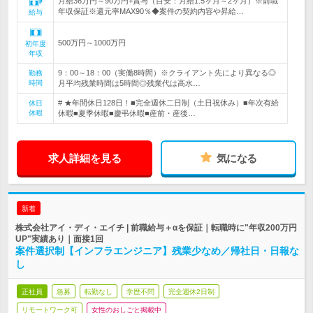
月給36万円～90万円+賞与（目安：月給1.5ヶ月～2ヶ月）※前職
年収保証※還元率MAX90％◆案件の契約内容や昇給…
給与
500万円～1000万円
初年度
年収
9：00～18：00（実働8時間）※クライアント先により異なる◎
勤務
時間
月平均残業時間は5時間◎残業代は高水…
# ★年間休日128日！■完全週休二日制（土日祝休み）■年次有給
休日
休暇
休暇■夏季休暇■慶弔休暇■産前・産後…
求人詳細を見る
気になる
新着
株式会社アイ・ディ・エイチ | 前職給与＋αを保証｜転職時に"年収200万円
UP"実績あり｜面接1回
案件選択制【インフラエンジニア】残業少なめ／帰社日・日報な
し
正社員
急募
転勤なし
学歴不問
完全週休2日制
リモートワーク可
女性のおしごと掲載中