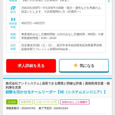
【雇い入れ直後】上記事業所 【変更…
勤務地
月給325,000円～473,000円※経験・能力・適性などを考慮の上、
決定いたします。※試用期間6ヶ月（待遇同一）
給与
450万円～650万円
初年度
年収
事業場外みなし労働時間制（1日のみなし労働時間：9時間）※標
勤務
時間
準勤務時間例：9:00～18:00
完全週休2日制（土・日）、祝日年末年始休暇有給休暇夏季休暇
休日
休暇
結婚休暇リフレッシュ休暇birthday休…
求人詳細を見る
気になる
株式会社アンドシステム | 成長できる環境と明確な評価｜資格取得支援・福
利厚生充実
経験を活かせるチームリーダー【SE（システムエンジニア）】
正社員
学歴不問
リモートワーク可
女性のおしごと掲載中
情報更新日：2026/07/03
終了予定日：
2026/12/24