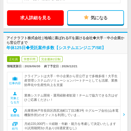
求人詳細を見る
気になる
アイクラフト株式会社 | 地域に喜ばれるITを届ける会社◆大手・中小企業か
ら官公庁まで
年休125日◆受託案件多数【システムエンジニア/SE】
正社員
学歴不問
完全週休2日制
情報更新日：2026/06/30
終了予定日：
2026/12/21
クライアントは大手・中小企業から官公庁まで多種多様！大手生
産管理システムのソリューションパートナーとしても活躍、業務
仕事内容
効率化や生産性向上を支援
業務システム開発・運用経験者歓迎！チームで協力できる方はぜ
対象と
ひご応募ください！
なる方
兵庫県神戸市長田区西尻池町1丁目2番3号 ※グループ会社(山本電
機製作所)のオフィスを利用していま…
勤務地
月給220,000円～※経験・年齢・能力を考慮して決定いたします
※試用期間3か月あり(待遇変更なし)
給与