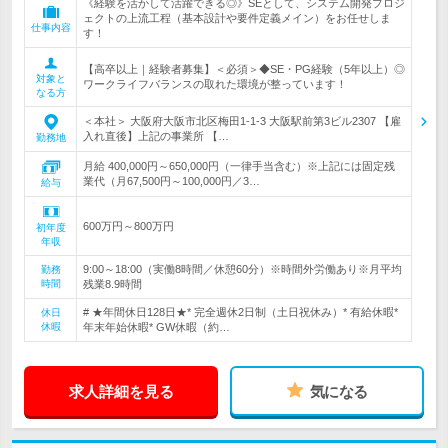
《経験を活かして活躍できる◎》SEとして、システム開発プロジ
ェクトの上流工程（基本設計や要件定義メイン）をお任せしま
仕事内容
す！
【高卒以上｜経験者募集】＜必須＞◆SE・PG経験（5年以上）◎
対象と
ワークライフバランスの取れた環境が整っています！
なる方
＜本社＞ 大阪府大阪市北区梅田1-1-3 大阪駅前第3ビル2307 【雇
入れ直後】上記の事業所 【…
勤務地
月給 400,000円～650,000円（一律手当含む）※上記には固定残
業代（月67,500円～100,000円／3…
給与
600万円～800万円
初年度
年収
9:00～18:00（実働8時間／休憩60分）※時間外労働あり※月平均
勤務
時間
残業8.9時間
# ★年間休日128日★* 完全週休2日制（土日祝休み）* 有給休暇*
休日
休暇
年末年始休暇* GW休暇（約…
求人詳細を見る
気になる