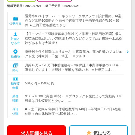
情報更新日：2026/07/21
終了予定日：
2026/09/21
還元率83％｜サーバー・ネットワークやクラウド設計構築、AI案
件など常時1000件から自分で選択可能！平均案件紹介数20～30
仕事内容
件 ★上流工程も挑戦できる
【ITエンジニア経験者募集(1年以上)／学歴・転職回数不問】最先
端技術に挑戦したい方歓迎！AWSなどクラウド設計構築や上流経
対象と
験がある方は大歓迎！
なる方
※転居を伴う転勤はありません ※東京都内、都内近郊のプロジェ
クト先（神奈川、千葉、埼玉） ※フルリ…
勤務地
月給42万～120万円◆前職給与＋αを保証！◆案件単価の83％を
還元しています！※経験・年齢を考慮の上、当社規定によ…
給与
504万円～1500万円
初年度
年収
9:00～18:00（実働8時間） ※プロジェクト先によって変動あり※
勤務
時間
残業は月4.47時間と少なめ！…
# ＜土日祝休み/年休日休暇総数平均140日＞年間休日122日+有給
休日
休暇
休暇＋自由休暇制度⇒150日以上…
求人詳細を見る
気になる