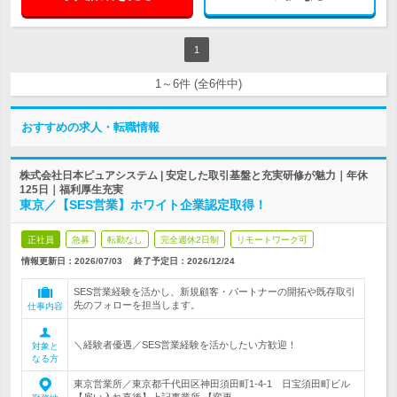
1
1～6件 (全6件中)
おすすめの求人・転職情報
株式会社日本ピュアシステム | 安定した取引基盤と充実研修が魅力｜年休
125日｜福利厚生充実
東京／【SES営業】ホワイト企業認定取得！
正社員
急募
転勤なし
完全週休2日制
リモートワーク可
情報更新日：2026/07/03
終了予定日：
2026/12/24
SES営業経験を活かし、新規顧客・パートナーの開拓や既存取引
先のフォローを担当します。
仕事内容
＼経験者優遇／SES営業経験を活かしたい方歓迎！
対象と
なる方
東京営業所／東京都千代田区神田須田町1-4-1 日宝須田町ビル