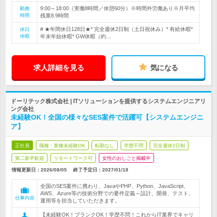
9:00～18:00（実働8時間／休憩60分）※時間外労働あり※月平均
勤務
時間
残業8.9時間
# ★年間休日128日★* 完全週休2日制（土日祝休み）* 有給休暇*
休日
休暇
年末年始休暇* GW休暇（約…
求人詳細を見る
気になる
ドーリテック株式会社 | ITソリューションを提供するシステムエンジニアリ
ング会社
未経験OK！全国の様々なSES案件で活躍可【システムエンジニ
ア】
正社員
職種・業種未経験OK
転勤なし
学歴不問
完全週休2日制
第二新卒歓迎
リモートワーク可
女性のおしごと掲載中
情報更新日：2026/08/05
終了予定日：
2027/01/18
全国のSES案件に携わり、JavaやPHP、Python、JavaScript、
AWS、Azure等の技術分野での要件定義～設計、開発、テスト、
仕事内容
運用等を担当していただきます。
【未経験OK！ブランクOK！学歴不問！これからIT業界でキャリ