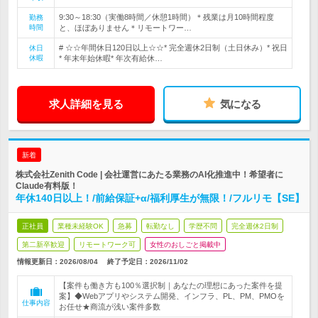
9:30～18:30（実働8時間／休憩1時間）＊残業は月10時間程度
勤務
時間
と、ほぼありません＊リモートワー…
# ☆☆年間休日120日以上☆☆* 完全週休2日制（土日休み）* 祝日
休日
休暇
* 年末年始休暇* 年次有給休…
求人詳細を見る
気になる
新着
株式会社Zenith Code | 会社運営にあたる業務のAI化推進中！希望者に
Claude有料版！
年休140日以上！/前給保証+α/福利厚生が無限！/フルリモ【SE】
正社員
業種未経験OK
急募
転勤なし
学歴不問
完全週休2日制
第二新卒歓迎
リモートワーク可
女性のおしごと掲載中
情報更新日：2026/08/04
終了予定日：
2026/11/02
【案件も働き方も100％選択制｜あなたの理想にあった案件を提
案】◆Webアプリやシステム開発、インフラ、PL、PM、PMOを
仕事内容
お任せ★商流が浅い案件多数