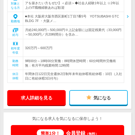
アを築きたい方もぜひ】＜必須＞◆社会人経験1年以上 ☆2年以
対象と
上のIT職種経験あれば歓迎
なる方
■本社 大阪府大阪市西区新町1丁目7番5号 YOTSUBASHI GTC
BLDG 7F ・大阪メ…
勤務地
月給240,000円～500,000円※上記金額には固定残業代（33,000円
～50,000円／月20時間分）を含み…
給与
320万円～600万円
初年度
年収
9時00分～18時00分実働：8時間休憩時間：60分時間外労働有
勤務
時間
無：有月平均残業時間:12時間
年間休日122日完全週休2日制年末年始休暇有給休暇：10日（入社
休日
休暇
日に有給休暇3日付与）
求人詳細を見る
気になる
気になる求人を気になるに保存しよう！
会員登録
簡単1分！
（無料）