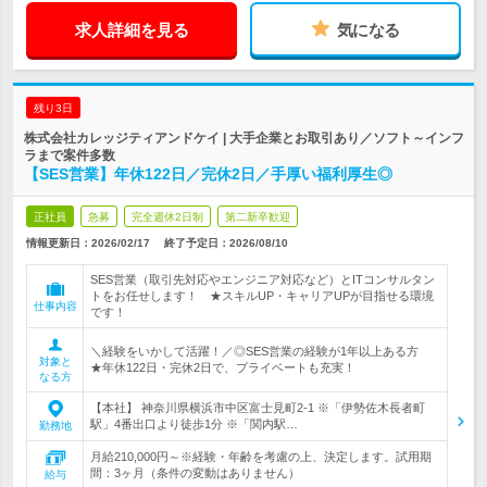
求人詳細を見る
気になる
残り3日
株式会社カレッジティアンドケイ | 大手企業とお取引あり／ソフト～インフ
ラまで案件多数
【SES営業】年休122日／完休2日／手厚い福利厚生◎
正社員
急募
完全週休2日制
第二新卒歓迎
情報更新日：2026/02/17
終了予定日：
2026/08/10
SES営業（取引先対応やエンジニア対応など）とITコンサルタン
トをお任せします！ ★スキルUP・キャリアUPが目指せる環境
仕事内容
です！
＼経験をいかして活躍！／◎SES営業の経験が1年以上ある方
対象と
★年休122日・完休2日で、プライベートも充実！
なる方
【本社】 神奈川県横浜市中区富士見町2-1 ※「伊勢佐木長者町
駅」4番出口より徒歩1分 ※「関内駅…
勤務地
月給210,000円～※経験・年齢を考慮の上、決定します。試用期
間：3ヶ月（条件の変動はありません）
給与