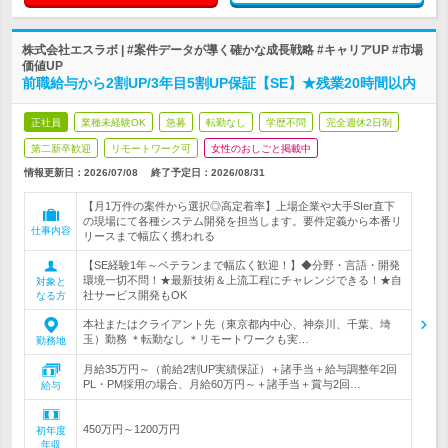
株式会社エスラボ | #案件データが導く確かな成長戦略 #キャリアUP #市場
価値UP
前職給与から2割UP/3年目5割UP保証【SE】★残業20時間以内
正社員
業種未経験OK
急募
転勤なし
学歴不問
完全週休2日制
第二新卒歓迎
リモートワーク可
女性のおしごと掲載中
情報更新日：2026/07/08
終了予定日：
2026/08/31
【月1万件の案件から選択◎高定着率】上場企業や大手SIer直下
の現場にて各種システム開発を担当します。要件定義から本番リ
仕事内容
リースまで幅広く携われる
【SE経験1年～ベテランまで幅広く歓迎！】◆分野・言語・開発
環境一切不問！★最新技術＆上流工程にチャレンジできる！★自
対象と
社サービス開発もOK
なる方
本社またはクライアント先（東京都内中心、神奈川、千葉、埼
玉）勤務 ＊転勤なし ＊リモートワークも実…
勤務地
月給35万円～（前給2割UP実績保証）＋諸手当＋給与調整年2回
PL・PM採用の場合、月給60万円～＋諸手当＋賞与2回…
給与
450万円～1200万円
初年度
年収