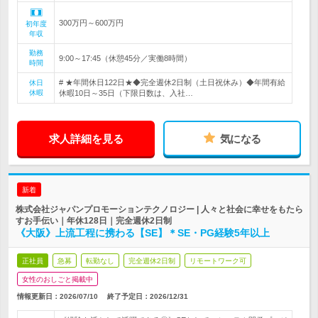
300万円～600万円
初年度
年収
勤務
9:00～17:45（休憩45分／実働8時間）
時間
# ★年間休日122日★◆完全週休2日制（土日祝休み）◆年間有給
休日
休暇
休暇10日～35日（下限日数は、入社…
求人詳細を見る
気になる
新着
株式会社ジャパンプロモーションテクノロジー | 人々と社会に幸せをもたら
すお手伝い｜年休128日｜完全週休2日制
《大阪》上流工程に携わる【SE】＊SE・PG経験5年以上
正社員
急募
転勤なし
完全週休2日制
リモートワーク可
女性のおしごと掲載中
情報更新日：2026/07/10
終了予定日：
2026/12/31