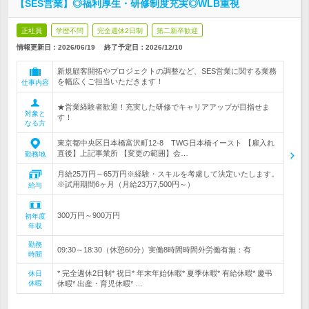
【SES営業】◎福利厚生・研修制度充実◎WLB重視
正社員
学歴不問
完全週休2日制
第二新卒歓迎
情報更新日：2026/06/19
終了予定日：
2026/12/10
新規顧客開拓やプロジェクトの調整など、SES営業に関する業務
を幅広くご担当いただきます！
仕事内容
★営業経験者歓迎！充実した研修でキャリアアップが目指せま
対象と
す！
なる方
東京都中央区日本橋富沢町12-8 TWG日本橋イースト 【雇入れ
直後】上記事業所 【変更の範囲】会…
勤務地
月給25万円～65万円※経験・スキルを考慮して決定いたします。
※試用期間6ヶ月（月給23万7,500円～）
給与
300万円～900万円
初年度
年収
勤務
09:30～18:30（休憩60分）実働8時間時間外労働有無：有
時間
* 完全週休2日制* 祝日* 年末年始休暇* 夏季休暇* 有給休暇* 慶弔
休日
休暇
休暇* 出産・育児休暇* …