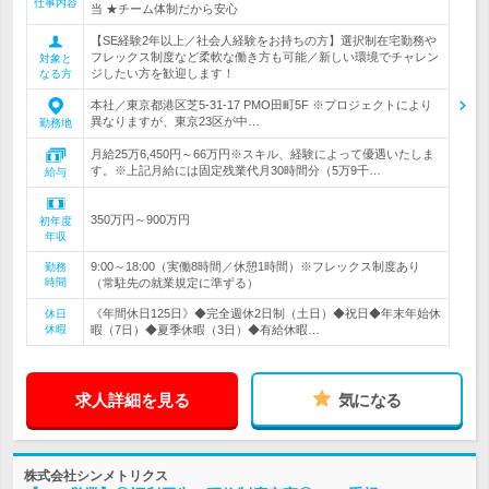
仕事内容
当 ★チーム体制だから安心
【SE経験2年以上／社会人経験をお持ちの方】選択制在宅勤務や
フレックス制度など柔軟な働き方も可能／新しい環境でチャレン
対象と
ジしたい方を歓迎します！
なる方
本社／東京都港区芝5-31-17 PMO田町5F ※プロジェクトにより
異なりますが、東京23区が中…
勤務地
月給25万6,450円～66万円※スキル、経験によって優遇いたしま
す。※上記月給には固定残業代月30時間分（5万9千…
給与
350万円～900万円
初年度
年収
9:00～18:00（実働8時間／休憩1時間）※フレックス制度あり
勤務
時間
（常駐先の就業規定に準ずる）
《年間休日125日》◆完全週休2日制（土日）◆祝日◆年末年始休
休日
休暇
暇（7日）◆夏季休暇（3日）◆有給休暇…
求人詳細を見る
気になる
株式会社シンメトリクス