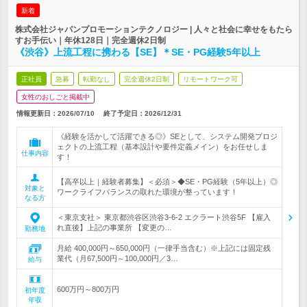
新着
株式会社ジャパンプロモーションテクノロジー | 人々と社会に幸せをもたら
すお手伝い｜年休128日｜完全週休2日制
《渋谷》上流工程に携わる【SE】＊SE・PG経験5年以上
正社員
急募
転勤なし
完全週休2日制
リモートワーク可
女性のおしごと掲載中
情報更新日：2026/07/10
終了予定日：
2026/12/31
《経験を活かして活躍できる◎》SEとして、システム開発プロジ
ェクトの上流工程（基本設計や要件定義メイン）をお任せしま
仕事内容
す！
【高卒以上｜経験者募集】＜必須＞◆SE・PG経験（5年以上）◎
対象と
ワークライフバランスの取れた環境が整っています！
なる方
＜東京支社＞ 東京都渋谷区渋谷3-6-2 エクラート渋谷5F 【雇入
れ直後】上記の事業所 【変更の…
勤務地
月給 400,000円～650,000円（一律手当含む）※上記には固定残
業代（月67,500円～100,000円／3…
給与
600万円～800万円
初年度
年収