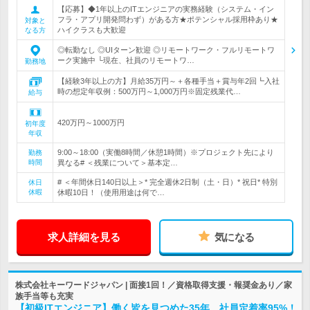
【応募】◆1年以上のITエンジニアの実務経験（システム・イン
フラ・アプリ開発問わず）がある方★ポテンシャル採用枠あり★
対象と
ハイクラスも大歓迎
なる方
◎転勤なし ◎UIターン歓迎 ◎リモートワーク・フルリモートワ
ーク実施中 └現在、社員のリモートワ…
勤務地
【経験3年以上の方】月給35万円～＋各種手当＋賞与年2回┗入社
時の想定年収例：500万円～1,000万円※固定残業代…
給与
420万円～1000万円
初年度
年収
9:00～18:00（実働8時間／休憩1時間）※プロジェクト先により
勤務
時間
異なる# ＜残業について＞基本定…
# ＜年間休日140日以上＞* 完全週休2日制（土・日）* 祝日* 特別
休日
休暇
休暇10日！（使用用途は何で…
求人詳細を見る
気になる
株式会社キーワードジャパン | 面接1回！／資格取得支援・報奨金あり／家
族手当等も充実
【初級ITエンジニア】働く皆を見つめた35年…社員定着率95%！