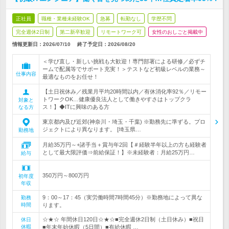
正社員
職種・業種未経験OK
急募
転勤なし
学歴不問
完全週休2日制
第二新卒歓迎
リモートワーク可
女性のおしごと掲載中
情報更新日：2026/07/10
終了予定日：
2026/08/20
＜学び直し・新しい挑戦も大歓迎！専門部署による研修／必ずチ
ームで配属等でサポート充実！＞テストなど初級レベルの業務～
仕事内容
最適なものをお任せ！
【土日祝休み／残業月平均20時間以内／有休消化率92％／リモー
トワークOK…健康優良法人として働きやすさはトップクラ
対象と
ス！】◆ITに興味のある方
なる方
東京都内及び近郊(神奈川・埼玉・千葉) ※勤務先に準ずる。プロ
ジェクトにより異なります。 [埼玉県…
勤務地
月給35万円～+諸手当＋賞与年2回【＃経験半年以上の方も経験者
として最大限評価⇒前給保証！】※未経験者：月給25万円…
給与
350万円～800万円
初年度
年収
9：00～17：45（実労働時間7時間45分）※勤務地によって異な
勤務
時間
ります。
☆★☆ 年間休日120日☆★☆■完全週休2日制（土日休み）■祝日
休日
休暇
■年末年始休暇（5日間）■有給休暇 …