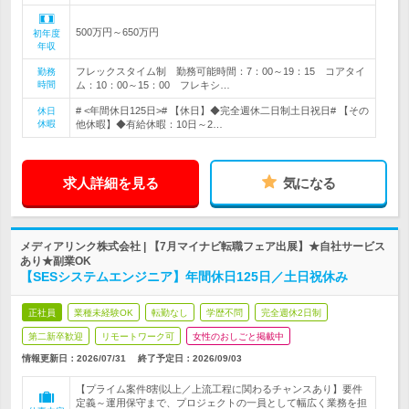
500万円～650万円
初年度
年収
フレックスタイム制 勤務可能時間：7：00～19：15 コアタイ
勤務
時間
ム：10：00～15：00 フレキシ…
# <年間休日125日># 【休日】◆完全週休二日制土日祝日# 【その
休日
休暇
他休暇】◆有給休暇：10日～2…
求人詳細を見る
気になる
メディアリンク株式会社 | 【7月マイナビ転職フェア出展】★自社サービス
あり★副業OK
【SESシステムエンジニア】年間休日125日／土日祝休み
正社員
業種未経験OK
転勤なし
学歴不問
完全週休2日制
第二新卒歓迎
リモートワーク可
女性のおしごと掲載中
情報更新日：2026/07/31
終了予定日：
2026/09/03
【プライム案件8割以上／上流工程に関わるチャンスあり】要件
定義～運用保守まで、プロジェクトの一員として幅広く業務を担