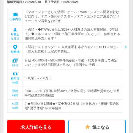
情報更新日：2026/05/18
終了予定日：
2026/09/28
《マネージャーとして活躍》ゲーム・Web・システム開発会社な
どに向け、テスト受託やテスター／テストエンジニア派遣のソリ
仕事内容
ューション営業をお任せ！
＜必須＞◆IT/WebまたはSESや人材派遣の法人営業経験（3年以
上）◆マネジメント経験 ＊第三者検証のプロとして、信頼される
対象と
開発環境を支えます＊
なる方
＜羽村テストセンター＞ 東京都羽村市小作台2-13-13 EGTSビル
【雇入れ直後】上記の事業所…
勤務地
月給 458,000円～583,000円※経験・年齢・能力を考慮して決定
いたします※試用期間3ヶ月あり（期間中の待遇…
給与
550万円～700万円
初年度
年収
9:00～17:30（実働7時間30分／休憩60分）※時間外労働あり※月
勤務
時間
平均残業13時間程度
# ★年間休日125日★* 完全週休2日制（土日休み）* 祝日* 有給休
休日
休暇
暇* 夏季休暇* 年末年始休…
求人詳細を見る
気になる