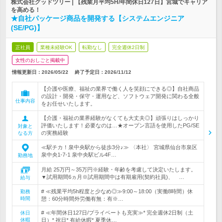
株式会社グッドツリー | 【残業月平均5H/年間休日127日】宮城でキャリア
を高める！
★自社パッケージ商品を開発する【システムエンジニア
(SE/PG)】
正社員
業種未経験OK
転勤なし
完全週休2日制
女性のおしごと掲載中
情報更新日：2026/05/22
終了予定日：
2026/11/12
【介護や医療、福祉の業界で働く人を笑顔にできる◎】自社商品
の設計・開発・保守・運用など、ソフトウェア開発に関わる全般
仕事内容
をお任せいたします。
【介護・福祉の業界経験がなくても大丈夫◎】頑張りはしっかり
評価いたします！必要なのは…★オープン言語を使用したPG/SE
対象と
の実務経験
なる方
≪駅チカ！泉中央駅から徒歩3分♪≫ 〈本社〉 宮城県仙台市泉区
泉中央1-7-1 泉中央駅ビル4F…
勤務地
月給 25万円～35万円※経験・年齢を考慮して決定いたします。
▼試用期間6ヵ月※試用期間中は有期雇用(契約社員)、 …
給与
# ≪残業平均5h程度と少なめ◎≫9:00～18:00（実働8時間）休
勤務
時間
憩：60分時間外労働有無：有※…
# ≪年間休日127日/プライベートも充実≫* 完全週休2日制（土
休日
休暇
日）* 祝日* 有給休暇* 夏季休…