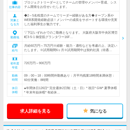
プロジェクトリーダーとしてチームの管理やメンバー育成、シス
テム開発をお任せいたします。
仕事内容
◆2～5名程度のチームでリーダー経験がある方◆オープン系や
WEB系開発経験必須！メンバーの成長をサポートする環境や充実
対象と
した福利厚生が魅力です。
なる方
▽下記いずれかでのご勤務となります。 大阪府大阪市中央区博労
町3-5-1 御堂筋グランタワー16F…
勤務地
月給60万円～75万円※経験・能力・適性などを考慮の上、決定い
たします。※試用期間6ヶ月※試用期間中は契約社員（待遇…
給与
720万円～900万円
初年度
年収
09：00～18：00時間外勤務あり：月平均残業18時間未満休憩：
勤務
時間
60分実働：8時間
●年間休日126日* 完全週休2日制（土・日）* 祝日* GW* 夏季休暇
休日
休暇
* 年末年始休暇* 有給休…
求人詳細を見る
気になる