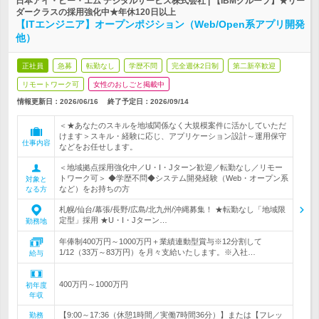
日本アイ・ビー・エム デジタルサービス株式会社 | 【IBMグループ】★リー
ダークラスの採用強化中★年休120日以上
【ITエンジニア】オープンポジション（Web/Open系アプリ開発
他）
正社員
急募
転勤なし
学歴不問
完全週休2日制
第二新卒歓迎
リモートワーク可
女性のおしごと掲載中
情報更新日：2026/06/16
終了予定日：
2026/09/14
＜★あなたのスキルを地域関係なく大規模案件に活かしていただ
けます＞スキル・経験に応じ、アプリケーション設計～運用保守
仕事内容
などをお任せします。
＜地域拠点採用強化中／U・I・Jターン歓迎／転勤なし／リモー
トワーク可＞ ◆学歴不問◆システム開発経験（Web・オープン系
対象と
など）をお持ちの方
なる方
札幌/仙台/幕張/長野/広島/北九州/沖縄募集！ ★転勤なし「地域限
定型」採用 ★U・I・Jターン…
勤務地
年俸制400万円～1000万円＋業績連動型賞与※12分割して
1/12（33万～83万円）を月々支給いたします。※入社…
給与
400万円～1000万円
初年度
年収
【9:00～17:36（休憩1時間／実働7時間36分）】または【フレッ
勤務