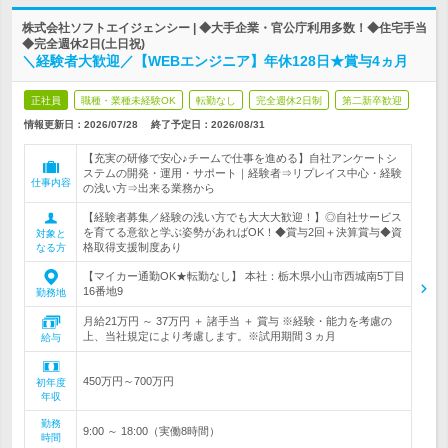
株式会社ソフトエイジェンシー | ◆大手企業・官公庁利用多数！◆住宅手当
◆完全週休2日(土日祝)
＼経験者大歓迎／【WEBエンジニア】年休128日★賞与4ヵ月
正社員
職種・業種未経験OK
転勤なし
完全週休2日制
第二新卒歓迎
情報更新日：2026/07/28
終了予定日：
2026/08/31
【充実の研修で安心♪チームで仕事を進める】自社アンケートシ
ステムの開発・運用・サポート｜経験者⇒リプレイス中心・経験
仕事内容
の浅い方⇒出来る業務から
【経験者募集／経験の浅い方でも大大大歓迎！】◎自社サービス
を育てる意欲と学ぶ姿勢があればOK！◆賞与2回＋決算賞与◆資
対象と
格取得支援制度あり
なる方
【マイカー通勤OK★転勤なし】 本社：栃木県小山市西城南5丁目
16番地9
勤務地
月給21万円 ～ 37万円 ＋ 諸手当 ＋ 賞与 ※経験・能力を考慮の
上、当社規定により考慮します。※試用期間３ヵ月
給与
450万円～700万円
初年度
年収
勤務
9:00 ～ 18:00（実働8時間）
時間