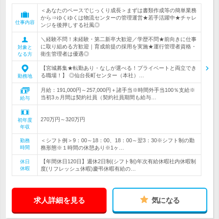
＜あなたのペースでじっくり成長＞まずは書類作成等の簡単業務
から⇒ゆくゆくは物流センターの管理運営★若手活躍中★チャレ
仕事内容
ンジを後押しする社風◎
＼経験不問！未経験・第二新卒大歓迎／学歴不問★前向きに仕事
に取り組める方歓迎｜育成前提の採用を実施★運行管理者資格・
対象と
衛生管理者は優遇◎
なる方
【宮城募集★転勤あり・なしが選べる！プライベートと両立でき
る職場！】 ◎仙台長町センター（本社）…
勤務地
月給：191,000円～257,000円＋諸手当※時間外手当100％支給※
当初3ヵ月間は契約社員（契約社員期間も給与…
給与
270万円～320万円
初年度
年収
＜シフト例＞9：00～18：00、18：00～翌3：30※シフト制の勤
勤務
時間
務形態※１時間の休憩あり※1ヶ…
【年間休日120日】週休2日制(シフト制)年次有給休暇社内休暇制
休日
休暇
度(リフレッシュ休暇)慶弔休暇有給の…
求人詳細を見る
気になる