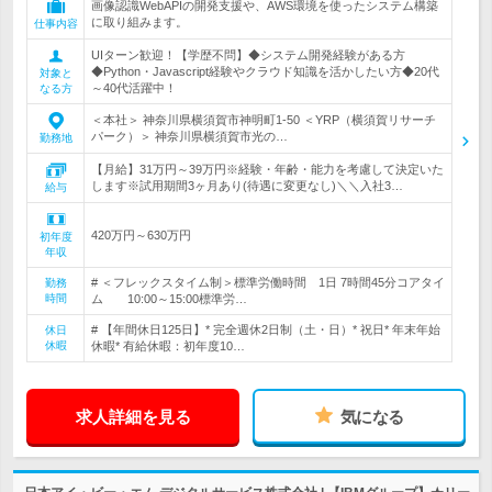
画像認識WebAPIの開発支援や、AWS環境を使ったシステム構築
に取り組みます。
仕事内容
UIターン歓迎！【学歴不問】◆システム開発経験がある方
◆Python・Javascript経験やクラウド知識を活かしたい方◆20代
対象と
～40代活躍中！
なる方
＜本社＞ 神奈川県横須賀市神明町1-50 ＜YRP（横須賀リサーチ
パーク）＞ 神奈川県横須賀市光の…
勤務地
【月給】31万円～39万円※経験・年齢・能力を考慮して決定いた
します※試用期間3ヶ月あり(待遇に変更なし)＼＼入社3…
給与
420万円～630万円
初年度
年収
# ＜フレックスタイム制＞標準労働時間 1日 7時間45分コアタイ
勤務
時間
ム 10:00～15:00標準労…
# 【年間休日125日】* 完全週休2日制（土・日）* 祝日* 年末年始
休日
休暇
休暇* 有給休暇：初年度10…
求人詳細を見る
気になる