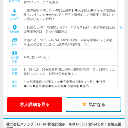
仕事内容
後のフォローまでを担当
【業界経験不問／20～40代活躍中】◆大卒以上◆何らかの営業経
験をお持ちの方★自分のアイデアを積極的に企画提案～実現した
対象と
い意欲がある方歓迎！
なる方
＜転勤なし/高田馬場駅からすぐ!!アクセス良好＞ 東京都新宿区高
田馬場4-3-12 アルク高田馬場…
勤務地
月給28万5,700円～46万4,300円※経験・年齢を考慮のうえ決定。
※上記の金額にはみなし残業代40時間分、65…
給与
400万円～650万円
初年度
年収
9：30～18：30★残業時間は月平均25時間程度！皆、19時台には
勤務
時間
退社しています。時間外労働有無：…
# ☆年間休日120日以上☆◆完全週休2日制（土日）◆祝日
休日
休暇
◆GW◆夏季休暇◆年末年始◆有給休暇◆慶弔…
求人詳細を見る
気になる
株式会社ステップ | AI・IoT開発に強み｜年休125日｜賞与4カ月｜資格支援