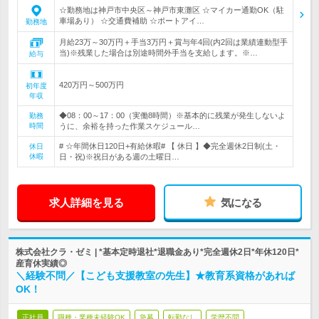
☆勤務地は神戸市中央区～神戸市東灘区 ☆マイカー通勤OK（駐
車場あり） ☆交通費補助 ☆ポートアイ…
勤務地
月給23万～30万円＋手当3万円＋賞与年4回(内2回は業績連動型手
当)※残業した場合は別途時間外手当を支給します。※…
給与
420万円～500万円
初年度
年収
◆08：00～17：00（実働8時間）※基本的に残業が発生しないよ
勤務
時間
うに、余裕を持った作業スケジュール…
# ☆年間休日120日+有給休暇# 【 休日 】◆完全週休2日制(土・
休日
休暇
日・祝)※祝日がある週の土曜日…
求人詳細を見る
気になる
株式会社クラ・ゼミ | *基本定時退社*退職金あり*完全週休2日*年休120日*
産育休実績◎
＼経験不問／【こども支援教室の先生】★教育系資格があれば
OK！
正社員
職種・業種未経験OK
急募
転勤なし
学歴不問