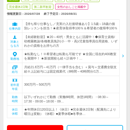
完全週休2日制
第二新卒歓迎
女性のおしごと掲載中
情報更新日：2026/07/28
終了予定日：
2026/08/31
【持ち帰り仕事なし／充実の入社後研修あり】1.5歳～18歳の個
別レッスンを担当！★産育休取得率100％＆希望者の復帰率100％
仕事内容
【未経験歓迎】★20～40代・男女ともに活躍中！◆保育士資格/
幼稚園教諭/各種教員免許(小・中・高)/児童指導員任用資格、いず
対象と
れかの資格をお持ちの方
なる方
★転勤なし！※希望者は転勤も可能です ★全国に現在約400教室
を展開中！ ★新規開校も続々計画中！…
勤務地
月給21.8万円～41万円（一律手当を含む）＋賞与＋交通費全額支
給※上記給与には固定残業代（8時間～40時間分/1万…
給与
300万円～500万円
初年度
年収
以下いずれかにて勤務（実働8時間、休憩1時間）・08:30～
勤務
時間
17:30・09:00～18:00・09…
★年間休日120日以上！《休日》■完全週休2日制（配属先により
休日
休暇
曜日は変動）《休暇》■夏季休暇■冬季休…