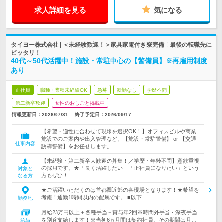
求人詳細を見る
気になる
タイヨー株式会社 | ＜未経験歓迎！＞家具家電付き寮完備！最後の転職先に
ピッタリ！
40代～50代活躍中！施設・常駐中心の【警備員】※再雇用制度
あり
正社員
職種・業種未経験OK
急募
転勤なし
学歴不問
第二新卒歓迎
女性のおしごと掲載中
情報更新日：2026/07/31
終了予定日：
2026/09/17
【希望・適性に合わせて現場を選択OK！】オフィスビルや商業
施設でのご案内や出入管理など、【施設・常駐警備】 or 【交通
仕事内容
誘導警備】をお任せします。
【未経験・第二新卒大歓迎の募集！／学歴・年齢不問】意欲重視
の採用です。★「長く活躍したい」「正社員になりたい」という
対象と
方もぜひ！
なる方
★ご活躍いただくのは首都圏近郊の各現場となります！★希望を
考慮！通勤1時間以内の配属です。 ■以下…
勤務地
月給23万円以上＋各種手当＋賞与年2回※時間外手当・深夜手当
を別途支給します！※当初6ヵ月間は契約社員。その期間は月…
給与