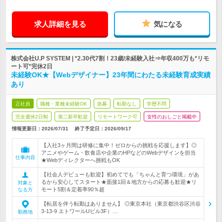
求人詳細を見る
気になる
株式会社U.P SYSTEM | *2.30代7割！23歳/未経験入社⇒年収400万も*リモ
ート可*完休2日
未経験OK★【Webデザイナー】23年間にわたる未経験育成実績
あり
正社員
職種・業種未経験OK
急募
転勤なし
学歴不問
完全週休2日制
第二新卒歓迎
リモートワーク可
女性のおしごと掲載中
情報更新日：2026/07/31
終了予定日：
2026/09/17
【入社3ヶ月間は研修に集中！ゼロからの挑戦を応援します】◎
アニメやゲーム・飲食店や企業のHPなどのWebデザインを担当
仕事内容
★Webディレクターへ挑戦もOK
【社会人デビューも歓迎】初めてでも「ちゃんと育つ環境」があ
るから安心してスタート★面接1回＆地方からの応募も歓迎★リ
対象と
モート5割＆定着率90％超
なる方
【転居を伴う転勤はありません】 ◎東京本社（東京都渋谷区渋谷
3-13-9 エトワールUビル3F）…
勤務地