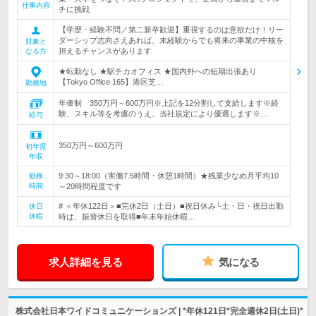
仕事内容
チに挑戦
【学歴・経験不問／第二新卒歓迎】重視するのは意欲だけ！リー
ダーシップ志向さえあれば、未経験からでも将来の事業の中核を
対象と
担えるチャンスがあります
なる方
★転勤なし ★駅チカオフィス ★国内外への短期出張あり
【Tokyo Office 165】港区芝…
勤務地
年俸制 350万円～600万円※上記を12分割して支給します※経
験、スキル等を考慮のうえ、当社規定により優遇します※…
給与
350万円～600万円
初年度
年収
9:30～18:00（実働7.5時間・休憩1時間）★残業少なめ月平均10
勤務
時間
～20時間程度です
# ＜年休122日＞■完休2日（土日）■祝日休み└土・日・祝日出勤
休日
休暇
時は、振替休日を取得■年末年始休暇…
求人詳細を見る
気になる
株式会社日本ワイドコミュニケーションズ | *年休121日*完全週休2日(土日)*