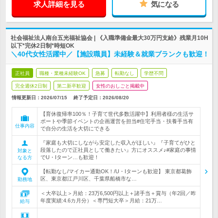
求人詳細を見る
気になる
社会福祉法人南台五光福祉協会 | 《入職準備金最大30万円支給》残業月10H
以下*完休2日制*時短OK
＼40代女性活躍中／【施設職員】未経験＆就業ブランクも歓迎！
正社員
職種・業種未経験OK
急募
転勤なし
学歴不問
完全週休2日制
第二新卒歓迎
女性のおしごと掲載中
情報更新日：2026/07/15
終了予定日：
2026/08/20
【育休復帰率100％！子育て世代多数活躍中】利用者様の生活サ
ポートや季節イベントの企画運営を担当#住宅手当・扶養手当有
仕事内容
で自分の生活を大切にできる
『家庭も大切にしながら安定した収入がほしい』『子育てがひと
段落したので正社員として働きたい』方にオススメ♪#家庭の事情
対象と
でU・Iターン…も歓迎！
なる方
【転勤なし/マイカー通勤OK！/U・Iターンも歓迎】 東京都葛飾
区、東京都江戸川区、千葉県船橋市な…
勤務地
＜大卒以上＞月給：23万6,500円以上＋諸手当＋賞与（年2回／昨
年度実績:4.6カ月分）＜専門短大卒＞月給：21万…
給与