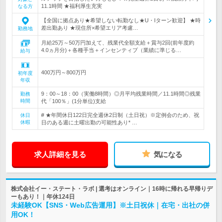
11.1時間 ★福利厚生充実
なる方
【全国に拠点あり★希望しない転勤なし★U・Iターン歓迎】 ★時
差出勤あり ★現住所×希望エリア考慮…
勤務地
月給25万～50万円加えて、残業代全額支給＋賞与2回(前年度約
4.0ヵ月分)＋各種手当＋インセンティブ（業績に準じる…
給与
400万円～800万円
初年度
年収
9：00～18：00（実働8時間）◎月平均残業時間／11.1時間◎残業
勤務
時間
代「100％」(1分単位)支給
# ★年間休日122日完全週休2日制（土日祝）※定例会のため、祝
休日
休暇
日のある週に土曜出勤の可能性あり* …
求人詳細を見る
気になる
株式会社イー・ステート・ラボ | 選考はオンライン｜16時に帰れる早帰りデ
ーもあり！｜年休124日
未経験OK【SNS・Web広告運用】※土日祝休｜在宅・出社の併
用OK！