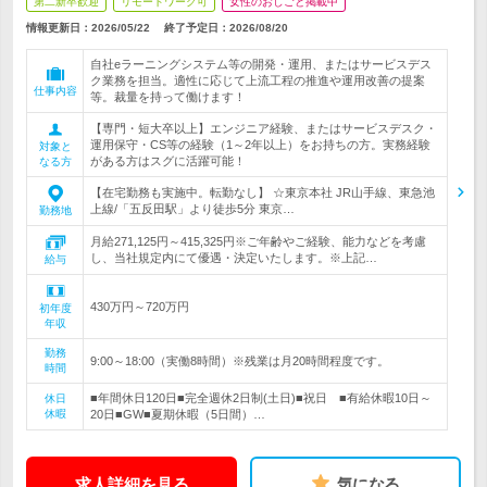
第二新卒歓迎
リモートワーク可
女性のおしごと掲載中
情報更新日：2026/05/22
終了予定日：
2026/08/20
自社eラーニングシステム等の開発・運用、またはサービスデス
ク業務を担当。適性に応じて上流工程の推進や運用改善の提案
仕事内容
等。裁量を持って働けます！
【専門・短大卒以上】エンジニア経験、またはサービスデスク・
運用保守・CS等の経験（1～2年以上）をお持ちの方。実務経験
対象と
がある方はスグに活躍可能！
なる方
【在宅勤務も実施中。転勤なし】 ☆東京本社 JR山手線、東急池
上線/「五反田駅」より徒歩5分 東京…
勤務地
月給271,125円～415,325円※ご年齢やご経験、能力などを考慮
し、当社規定内にて優遇・決定いたします。※上記…
給与
430万円～720万円
初年度
年収
勤務
9:00～18:00（実働8時間）※残業は月20時間程度です。
時間
■年間休日120日■完全週休2日制(土日)■祝日 ■有給休暇10日～
休日
休暇
20日■GW■夏期休暇（5日間）…
求人詳細を見る
気になる