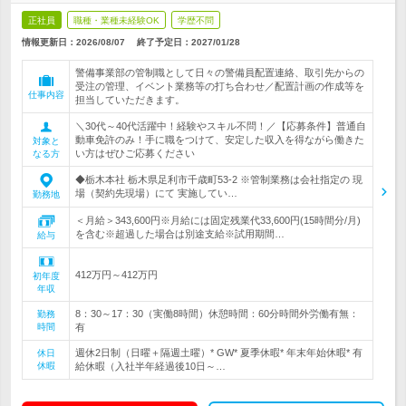
正社員
職種・業種未経験OK
学歴不問
情報更新日：2026/08/07
終了予定日：
2027/01/28
警備事業部の管制職として日々の警備員配置連絡、取引先からの
受注の管理、イベント業務等の打ち合わせ／配置計画の作成等を
仕事内容
担当していただきます。
＼30代～40代活躍中！経験やスキル不問！／【応募条件】普通自
動車免許のみ！手に職をつけて、安定した収入を得ながら働きた
対象と
い方はぜひご応募ください
なる方
◆栃木本社 栃木県足利市千歳町53-2 ※管制業務は会社指定の 現
場（契約先現場）にて 実施してい…
勤務地
＜月給＞343,600円※月給には固定残業代33,600円(15時間分/月)
を含む※超過した場合は別途支給※試用期間…
給与
412万円～412万円
初年度
年収
8：30～17：30（実働8時間）休憩時間：60分時間外労働有無：
勤務
時間
有
週休2日制（日曜＋隔週土曜）* GW* 夏季休暇* 年末年始休暇* 有
休日
休暇
給休暇（入社半年経過後10日～…