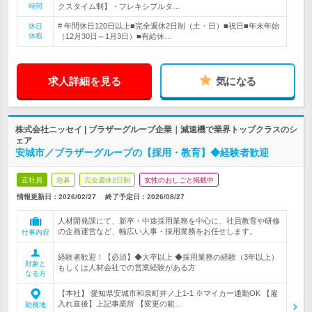
時間
クスタイム制】・フレキシブルタ…
# 年間休日120日以上■完全週休2日制（土・日）■祝日■年末年始
休日
休暇
（12月30日～1月3日）■有給休…
求人詳細を見る
気になる
株式会社ニッセイ | ブラザーグループ企業｜減速機で業界トップクラスのシ
ェア
安城市／ブラザーグループの【採用・教育】◆経験者歓迎
正社員
急募
完全週休2日制
女性のおしごと掲載中
情報更新日：2026/02/27
終了予定日：
2026/08/27
人材開発課にて、新卒・中途採用業務を中心に、社員教育や研修
の企画運営など、幅広い人事・採用業務をお任せします。
仕事内容
経験者歓迎！【必須】◆大卒以上 ◆採用業務の経験（3年以上）
対象と
もしくは人材会社での営業経験がある方
なる方
【本社】 愛知県安城市和泉町井ノ上1-1 ※マイカー通勤OK 【雇
入れ直後】上記事業所 【変更の範…
勤務地