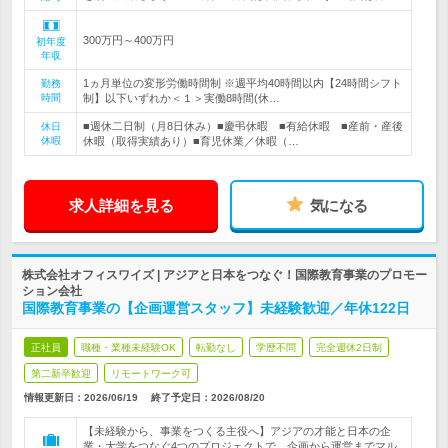
300万円～400万円
初年度
年収
1ヵ月単位の変形労働時間制 ※週平均40時間以内【24時間シフト
勤務
時間
制】以下いずれか＜１＞実働8時間(休…
■週休二日制（月8日休み）■慶弔休暇 ■有給休暇 ■産前・産後
休日
休暇
休暇（取得実績あり）■育児休業／休暇（…
求人詳細を見る
気になる
株式会社オフィスワイズ | アジアと日本をつなぐ！国際教育事業のプロモー
ション会社
国際教育事業の【企画運営スタッフ】未経験歓迎／年休122日
正社員
職種・業種未経験OK
転勤なし
学歴不問
完全週休2日制
第二新卒歓迎
リモートワーク可
情報更新日：2026/06/19
終了予定日：
2026/08/20
【未経験から、事業をつくる主役へ】アジアの才能と日本の企
業・大学をつなぐ4つのプロジェクトで、企画から運営までマル