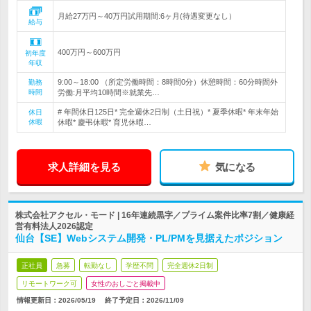
月給27万円～40万円試用期間:6ヶ月(待遇変更なし）
給与
400万円～600万円
初年度
年収
9:00～18:00 （所定労働時間：8時間0分）休憩時間：60分時間外
勤務
時間
労働:月平均10時間※就業先…
# 年間休日125日* 完全週休2日制（土日祝）* 夏季休暇* 年末年始
休日
休暇
休暇* 慶弔休暇* 育児休暇…
求人詳細を見る
気になる
株式会社アクセル・モード | 16年連続黒字／プライム案件比率7割／健康経
営有料法人2026認定
仙台【SE】Webシステム開発・PL/PMを見据えたポジション
正社員
急募
転勤なし
学歴不問
完全週休2日制
リモートワーク可
女性のおしごと掲載中
情報更新日：2026/05/19
終了予定日：
2026/11/09