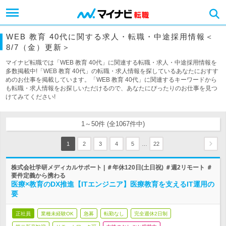
WEB 教育 40代に関する求人・転職・中途採用情報＜
8/7（金）更新＞
マイナビ転職では「WEB 教育 40代」に関連する転職・求人・中途採用情報を
多数掲載中!「WEB 教育 40代」の転職・求人情報を探しているあなたにおすす
めのお仕事を掲載しています。「WEB 教育 40代」に関連するキーワードから
も転職・求人情報をお探しいただけるので、あなたにぴったりのお仕事を見つ
けてみてください!
1～50件 (全1067件中)
…
1
2
3
4
5
22
株式会社学研メディカルサポート | ＃年休120日(土日祝) ＃週2リモート ＃
要件定義から携わる
医療×教育のDX推進【ITエンジニア】医療教育を支えるIT運用の
要
正社員
業種未経験OK
急募
転勤なし
完全週休2日制