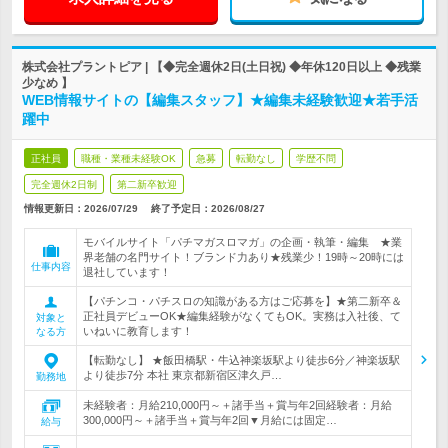
株式会社プラントピア | 【◆完全週休2日(土日祝) ◆年休120日以上 ◆残業
少なめ 】
WEB情報サイトの【編集スタッフ】★編集未経験歓迎★若手活
躍中
正社員
職種・業種未経験OK
急募
転勤なし
学歴不問
完全週休2日制
第二新卒歓迎
情報更新日：2026/07/29
終了予定日：
2026/08/27
モバイルサイト「パチマガスロマガ」の企画・執筆・編集 ★業
界老舗の名門サイト！ブランド力あり★残業少！19時～20時には
仕事内容
退社しています！
【パチンコ・パチスロの知識がある方はご応募を】★第二新卒＆
正社員デビューOK★編集経験がなくてもOK。実務は入社後、て
対象と
いねいに教育します！
なる方
【転勤なし】 ★飯田橋駅・牛込神楽坂駅より徒歩6分／神楽坂駅
より徒歩7分 本社 東京都新宿区津久戸…
勤務地
未経験者：月給210,000円～＋諸手当＋賞与年2回経験者：月給
300,000円～＋諸手当＋賞与年2回▼月給には固定…
給与