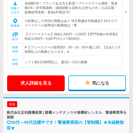
未経験OK！ブランクある方も歓迎◇フリースクール講師：無資
格OK◇非常勤講師：講師経験＆資格をお持ちの方◇入試広報・
対象と
総務経理庶務：普免(AT限定可)
なる方
◎転勤なし※学内の異動はあり 埼玉県越谷市新越谷2-18-6 ◎フ
リースクール指導員の勤務地は『東…
勤務地
【フリースクール】時給1,300円～1,500円【専門学校の非常勤】
時給3,000円～6,667円※1コマ制(90分…
給与
# ◎フリースクール指導員9：00～16：00※週に3日、1日あたり5
勤務
時間
時間以上の勤務となります。# …
休日
シフト制1日5時間以上、週3日～5日の勤務
休暇
求人詳細を見る
気になる
新着
株式会社足利建機産業 | 建機メンテナンスや資機材レンタル、警備事業等を
展開
◎30代～40代活躍中です！警備事業部の【管制職】★未経験歓
迎★