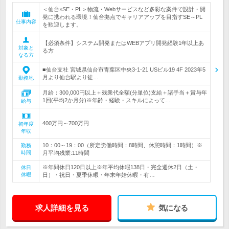
＜仙台×SE・PL＞物流・Webサービスなど多彩な案件で設計・開
発に携われる環境！仙台拠点でキャリアアップを目指すSE～PL
仕事内容
を歓迎します。
【必須条件】システム開発またはWEBアプリ開発経験1年以上あ
対象と
る方
なる方
■仙台支社 宮城県仙台市青葉区中央3-1-21 USビル19 4F 2023年5
月より仙台駅より徒…
勤務地
月給：300,000円以上＋残業代全額(分単位)支給＋諸手当＋賞与年
1回(平均2か月分)※年齢・経験・スキルによって…
給与
400万円～700万円
初年度
年収
10：00～19：00（所定労働時間：8時間、休憩時間：1時間）※
勤務
時間
月平均残業:11時間
※年間休日120日以上※年平均休暇138日・完全週休2日（土・
休日
休暇
日）・祝日・夏季休暇・年末年始休暇・有…
求人詳細を見る
気になる