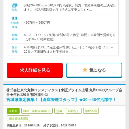
月給267,000円～310,000円※経験、能力、前給を考慮の上決定し
ます。 ※試用期間3ヶ月（待遇に変更なし）■…
給与
450万円～560万円
初年度
年収
8：20～17：15（実働7時間55分／休憩1時間）※時間外労働あり
勤務
時間
（月10～15時間程度）
# 年間休日124日* 完全週休2日制（土・日）* 有給休暇（10日～
休日
休暇
20日／下限日数は入社半年経過…
求人詳細を見る
気になる
株式会社東北丸和ロジスティクス | 東証プライム上場 丸和HDのグループ会
社★年休120日/福利厚生◎
宮城県限定募集！【倉庫管理スタッフ】★30～40代活躍中！
正社員
職種・業種未経験OK
急募
転勤なし
学歴不問
完全週休2日制
情報更新日：2026/04/28
終了予定日：
2026/08/24