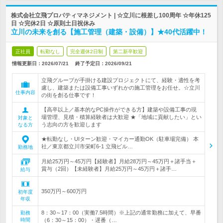
株式会社立飛プロパティマネジメント | ☆立川に根差し100周年 ☆年休125
日 ☆完休2日 ☆原則土日祝休み
立川の未来を創る【施工管理（建築・設備）】★40代活躍中！
正社員
転勤なし
完全週休2日制
第二新卒歓迎
情報更新日：2026/07/21
終了予定日：
2026/09/21
立飛グループが手掛ける建設プロジェクトにて、経験・適性を考
慮し、建築または設備工事いずれかの施工管理をお任せ。☆立川
仕事内容
の街を創る仕事です！
【高卒以上／基本的なPC操作ができる方】建築や設備工事の現
場管理、見積・積算経験者は大歓迎 ★「地域に貢献したい」とい
対象と
う志向の方を歓迎します
なる方
★転勤なし・UIターン歓迎・マイカー通勤OK（駐車場完備） 本
社／東京都立川市栄町6-1 立飛ビル…
勤務地
月給25万円～45万円【経験者】月給28万円～45万円＋諸手当＋
賞与（2回）【未経験者】月給25万円～45万円＋諸手…
給与
350万円～600万円
初年度
年収
8：30～17：00（実働7.5時間）※上記の通常勤務に加えて、早番
勤務
時間
（6：30～15：00）・遅番（…