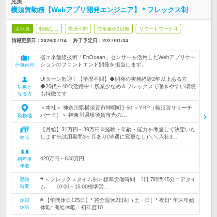
充実
横須賀勤務【Webアプリ開発エンジニア】＊フレックス制
正社員
転勤なし
学歴不問
完全週休2日制
リモートワーク可
情報更新日：2026/07/14
終了予定日：
2027/01/04
省エネ無線技術「EnOcean」センサーを活用したWebアプリケー
ションのフロントエンド開発を担当します。
仕事内容
UIターン歓迎！【学歴不問】◆開発の実務経験2年以上ある方
◆20代～40代活躍中！残業少なめ＆フレックスで働きやすい環境
対象と
も特徴です
なる方
＜本社＞ 神奈川県横須賀市神明町1-50 ＜YRP（横須賀リサーチ
パーク）＞ 神奈川県横須賀市光の…
勤務地
【月給】31万円～39万円※経験・年齢・能力を考慮して決定いた
します※試用期間3ヶ月あり(待遇に変更なし)＼＼入社3…
給与
420万円～630万円
初年度
年収
# ＜フレックスタイム制＞標準労働時間 1日 7時間45分コアタイ
勤務
時間
ム 10:00～15:00標準労…
# 【年間休日125日】* 完全週休2日制（土・日）* 祝日* 年末年始
休日
休暇
休暇* 有給休暇：初年度10…