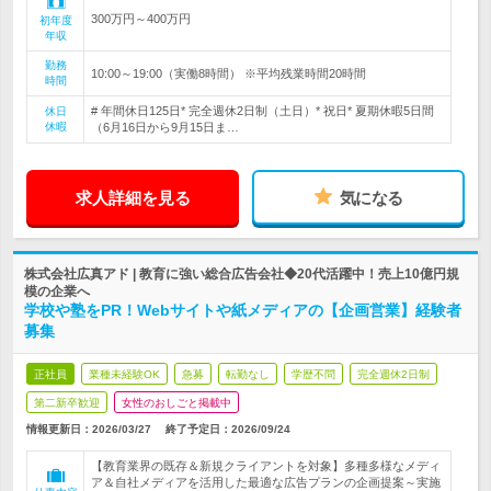
300万円～400万円
初年度
年収
勤務
10:00～19:00（実働8時間） ※平均残業時間20時間
時間
# 年間休日125日* 完全週休2日制（土日）* 祝日* 夏期休暇5日間
休日
休暇
（6月16日から9月15日ま…
求人詳細を見る
気になる
株式会社広真アド | 教育に強い総合広告会社◆20代活躍中！売上10億円規
模の企業へ
学校や塾をPR！Webサイトや紙メディアの【企画営業】経験者
募集
正社員
業種未経験OK
急募
転勤なし
学歴不問
完全週休2日制
第二新卒歓迎
女性のおしごと掲載中
情報更新日：2026/03/27
終了予定日：
2026/09/24
【教育業界の既存＆新規クライアントを対象】多種多様なメディ
ア＆自社メディアを活用した最適な広告プランの企画提案～実施