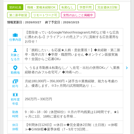
契約社員
職種・業種未経験OK
転勤なし
学歴不問
完全週休2日制
第二新卒歓迎
リモートワーク可
女性のおしごと掲載中
情報更新日：2026/03/27
終了予定日：
2026/10/15
【普段使っているGoogle/Yahoo!/Instagram/LINEなど様々な広告
に携われる♪】クライアントの売上アップに貢献する広告運用を
仕事内容
お任せ！
【「挑戦したい」を応援★人柄・意欲重視！】◆未経験・第二新
卒・既卒の方！◆学歴・職歴問いません ◆オンライン面接実施
対象と
中！全国からご応募OK♪
なる方
＼ うるま市勤務＆転勤なし／ ＼在宅・出社の併用OK♪／ ＼業務
経験者のみフル在宅可／ ◆沖縄への…
勤務地
月給180,000円～356,000円 + 諸手当※業務経験、能力を考慮の
上、優遇します。※3ヶ月間の試用期間あり（…
給与
250万円～330万円
初年度
年収
9：00～18：00（休憩60分）※月の平均残業は11時間です。★1
勤務
時間
ヶ月に1日、16時に退社する早帰…
【年間休日124日】≪休日≫◆完全週休2日制（土日祝）≪休暇
休日
休暇
≫◆GW休暇◆夏季休暇（7～9月で3日間…