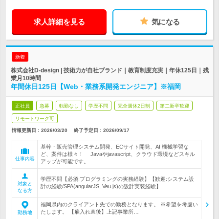
求人詳細を見る
気になる
新着
株式会社D-design | 技術力が自社ブランド｜教育制度充実｜年休125日｜残
業月10時間
年間休日125日【Web・業務系開発エンジニア】※福岡
正社員
急募
転勤なし
学歴不問
完全週休2日制
第二新卒歓迎
リモートワーク可
情報更新日：2026/03/20
終了予定日：
2026/09/17
基幹・販売管理システム開発、ECサイト開発、AI 機械学習な
ど、案件は様々！ Javaやjavascript、クラウド環境などスキル
仕事内容
アップが可能です。
学歴不問【必須:プログラミングの実務経験】【歓迎:システム設
対象と
計の経験/SPA(angularJS, Veu.js)の設計実装経験】
なる方
福岡県内のクライアント先での勤務となります。 ※希望を考慮い
たします。 【雇入れ直後】上記事業所…
勤務地