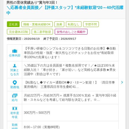
男性の育休実績あり*賞与年3回！
＼応募者全員面接／【評価スタッフ】*未経験歓迎*20～40代活躍
中
正社員
職種・業種未経験OK
急募
転勤なし
学歴不問
完全週休2日制
第二新卒歓迎
女性のおしごと掲載中
情報更新日：2026/06/19
終了予定日：
2026/09/17
【手厚い研修◎シンプル＆コツコツできる日勤のお仕事】◆自動
車部品の性能・強度・耐久性などのチェックをお任せ*有給取得
仕事内容
率100%の先輩もいます！
＼35歳以下の方は全員面接＊複数名採用です！／★ほぼ100％未
経験入社！「車が好き」「家が近い」など気軽な応募多数★男女
対象と
活躍中（割合は半々です）
なる方
【転勤なし◆マイカー通勤OK◆U・Iターン歓迎！】 〈四日市事
業所構内〉 三重県四日市市生桑町41…
勤務地
月給22万円～月給30万円＋ 残業手当100％支給 ＋ 賞与年3回※経
験・スキルなどを考慮して給与額を決定します。※…
給与
300万円～500万円
初年度
年収
勤務
8:00～17:00（実働8時間）
時間