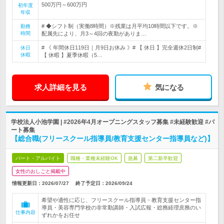
500万円～600万円
初年度
年収
# ◆シフト制（実働8時間）※残業は月平均10時間以下です。※
勤務
時間
配属先により、月3～4回の夜勤がありま…
# 《 年間休日119日｜月9日お休み 》# 【 休日 】完全週休2日制#
休日
休暇
【 休暇 】夏季休暇（5…
求人詳細を見る
気になる
学校法人小池学園 | #2026年4月オープニングスタッフ募集 #未経験歓迎 #パ
ート募集
【総合職(フリースクール指導員/教育支援センター指導員など)】
パート・アルバイト
職種・業種未経験OK
急募
第二新卒歓迎
女性のおしごと掲載中
情報更新日：2026/07/27
終了予定日：
2026/09/24
希望や適性に応じ、フリースクール指導員・教育支援センター指
導員・美容専門学校の非常勤講師・入試広報・総務経理庶務のい
仕事内容
ずれかをお任せ