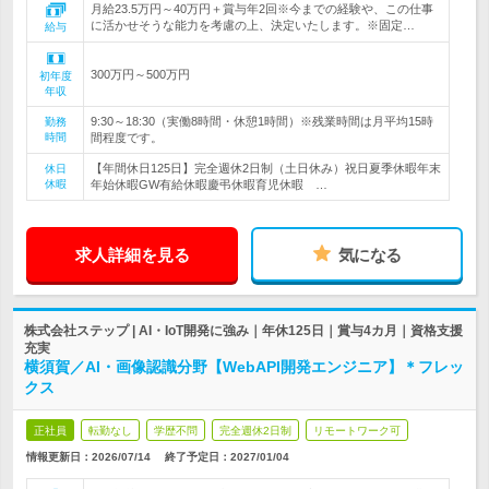
月給23.5万円～40万円＋賞与年2回※今までの経験や、この仕事
に活かせそうな能力を考慮の上、決定いたします。※固定…
給与
300万円～500万円
初年度
年収
9:30～18:30（実働8時間・休憩1時間）※残業時間は月平均15時
勤務
時間
間程度です。
【年間休日125日】完全週休2日制（土日休み）祝日夏季休暇年末
休日
休暇
年始休暇GW有給休暇慶弔休暇育児休暇 …
求人詳細を見る
気になる
株式会社ステップ | AI・IoT開発に強み｜年休125日｜賞与4カ月｜資格支援
充実
横須賀／AI・画像認識分野【WebAPI開発エンジニア】＊フレッ
クス
正社員
転勤なし
学歴不問
完全週休2日制
リモートワーク可
情報更新日：2026/07/14
終了予定日：
2027/01/04