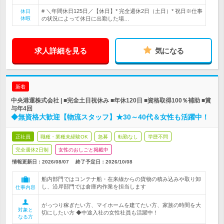
# ＼年間休日125日／【休日】* 完全週休2日（土日）* 祝日※仕事
休日
休暇
の状況によって休日に出勤した場…
求人詳細を見る
気になる
新着
中央港運株式会社 | ■完全土日祝休み ■年休120日 ■資格取得100％補助 ■賞
与年4回
◆無資格大歓迎【物流スタッフ】★30～40代＆女性も活躍中！
正社員
職種・業種未経験OK
急募
転勤なし
学歴不問
完全週休2日制
女性のおしごと掲載中
情報更新日：2026/08/07
終了予定日：
2026/10/08
船内部門ではコンテナ船・在来線からの貨物の積み込みや取り卸
し、沿岸部門では倉庫内作業を担当します
仕事内容
がっつり稼ぎたい方、マイホームを建てたい方、家族の時間を大
対象と
切にしたい方 ◆中途入社の女性社員も活躍中！
なる方