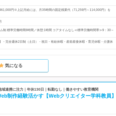
～461,000円※上記月給には、月35時間の固定残業代（71,259円～114,000円）を
円
ム制 標準労働時間8時間／休憩:1時間 コアタイムなし≪標準労働時間帯≫9：30～
日】・完全週休2日制（土日）・祝日・有給休暇・産前産後休暇・育児休暇・介護休
気になる
 地域連携に注力｜年休130日｜転勤なし｜働きやすい教育機関
Web制作経験活かす【Webクリエイター学科教員