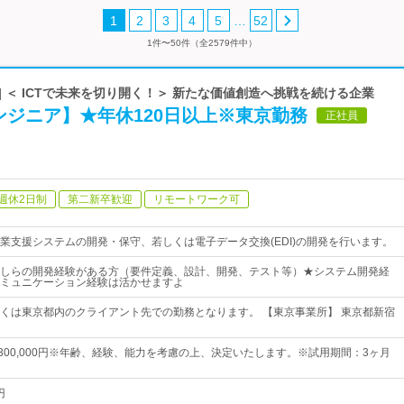
…
1
2
3
4
5
52
1件〜50件（全2579件中）
| ＜ ICTで未来を切り開く！＞ 新たな価値創造へ挑戦を続ける企業
ンジニア】★年休120日以上※東京勤務
正社員
週休2日制
第二新卒歓迎
リモートワーク可
業支援システムの開発・保守、若しくは電子データ交換(EDI)の開発を行います。
しらの開発経験がある方（要件定義、設計、開発、テスト等）★システム開発経
ミュニケーション経験は活かせますよ
くは東京都内のクライアント先での勤務となります。 【東京事業所】 東京都新宿
円～300,000円※年齢、経験、能力を考慮の上、決定いたします。※試用期間：3ヶ月
円