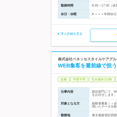
勤務時間
8:30～17:30
休日・休暇
# ＝＝＝年間休日
求人詳細を見る
株式会社ベネッセスタイルケアグルー
WEB集客を最前線で担
急募
学歴不問
完全週休2日制
仕事内容
新設部門にて、W
をお任せします。
対象となる方
経験者募集！＜必
用いたデータ分析
勤務地
東京都新宿区西新