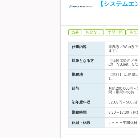
【システムエ
急募
転勤なし
学歴不問
完全
仕事内容
業務系／Web系
ます。
対象となる方
【経験者歓迎／学
C#、VB.net、
勤務地
【本社】 広島県
し…
給与
月給200,000
間（期間中の待…
初年度年収
320万円～500万
勤務時間
8:30～17:30
休日・休暇
# ＝＝＝年間休日