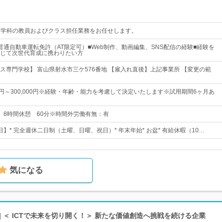
ー学科の教員およびクラス担任業務をお任せします。
普通自動車運転免許（AT限定可）■Web制作、動画編集、SNS配信の経験■経験を
じて次世代育成に携わりたい方
ス専門学校】 富山県射水市三ケ576番地 【雇入れ直後】上記事業所 【変更の範
00円～300,000円※経験・年齢・能力を考慮して決定いたします※試用期間6ヶ月あ
0実働 8時間休憩 60分※時間外労働有無：有
0日】* 完全週休二日制（土曜、日曜、祝日）* 年末年始* お盆* 有給休暇（10…
気になる
| ＜ ICTで未来を切り開く！＞ 新たな価値創造へ挑戦を続ける企業