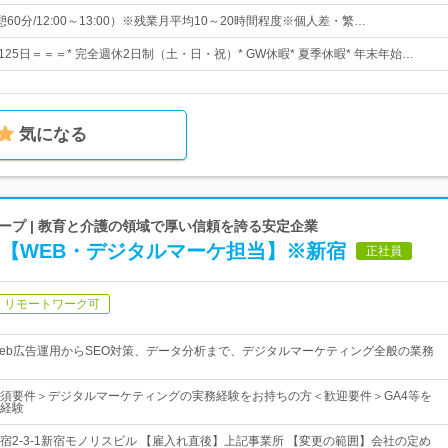
（休憩60分/12:00～13:00）※残業月平均10～20時間程度※個人差・繁…
125日＝＝＝* 完全週休2日制（土・日・祝）* GW休暇* 夏季休暇* 年末年始…
気になる
プ | 教育と介護の領域で厚い信頼を誇る安定企業
う【WEB・デジタルマーケ担当】※新宿
正社員
リモートワーク可
eb広告運用からSEO対策、データ分析まで、デジタルマーケティング全般の業務
須要件＞デジタルマーケティングの実務経験をお持ちの方＜歓迎要件＞GA4等を
経験
宿2-3-1新宿モノリスビル 【雇入れ直後】上記事業所 【変更の範囲】会社の定め