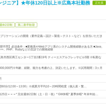
ンジニア】★年休120日以上※広島本社勤務
正社員
週休2日制
第二新卒歓迎
アプリケーションの開発（要件定義～設計～製造～テスト～など）を担当いただき
歴不問】必須条件：■業務系やWebアプリ系のシステム開発経験がある方 ■Java、
C/C++、PHP、Rubyなどの言語での開発経験
広島市西区商工センター1丁目2番19号 ティーエスアルフレッサビル5階 ※転勤な
円～300,000円※年齢、経験、能力を考慮の上、決定いたします。※試用期間：3ヶ月
円
（休憩60分/12:00～13:00）※残業月平均10～20時間程度（個人差・繁…
125日＝＝＝* 完全週休2日制（土・日・祝）* GW休暇* 夏季休暇* 年末年始…