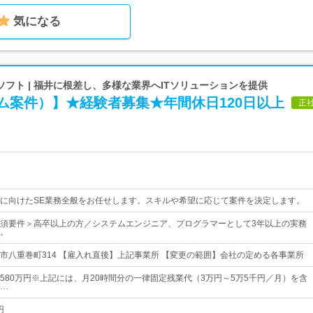
気になる
フト | 福井に根差し、多様な業界へITソリューションを提供
ム案件）】★経験者募集★年間休日120日以上
正
に向けたSE業務全般をお任せします。スキルや希望に応じて案件を決定します。
須要件＞高卒以上の方／システムエンジニア、プログラマーとして3年以上の実務
。
市八重巻町314 【雇入れ直後】上記事業所 【変更の範囲】会社の定める各事業所
円～580万円※上記には、月20時間分の一律固定残業代（3万円～5万5千円／月）を含
…
円