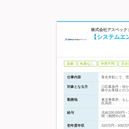
株式会社アスペック 
【システムエ
急募
転勤なし
学歴不問
完全
仕事内容
客先常駐にて、営
対象となる方
◎応募条件：何か
験やお客様とのコ
勤務地
東京事業所、もし
区高田…
給与
月給200,000
間（期間中の待…
初年度年収
320万円～500万