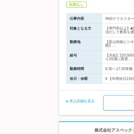
転勤なし
仕事内容
Webクリエイタ
対象となる方
【専門卒以上】■
活かして教育を通
勤務地
【富山情報ビジネ
囲】…
給与
【月給】220,0
り(待遇に変更…
勤務時間
8:30～17:3
休日・休暇
# 【年間休日13
求人詳細を見る
株式会社アスペック 