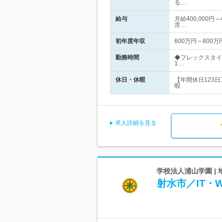
る…
給与
月給400,000円
含…
初年度年収
600万円～800万
勤務時間
◆フレックスタイ
1…
休日・休暇
【年間休日123
暇
求人詳細を見る
学校法人浦山学園 |
射水市／IT・