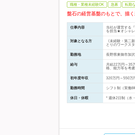
職種・業種未経験OK
急募
転勤
盤石の経営基盤のもとで、描く
仕事内容
当社が運営する『
を担当★オシャレ
対象となる方
《未経験・第二新
とりのワークスタ
勤務地
長野県東御市加沢1
給与
月給22万円～3
格、能力等を考慮
初年度年収
320万円～550万
勤務時間
シフト制（実働8時
休日・休暇
* 週休2日制（水