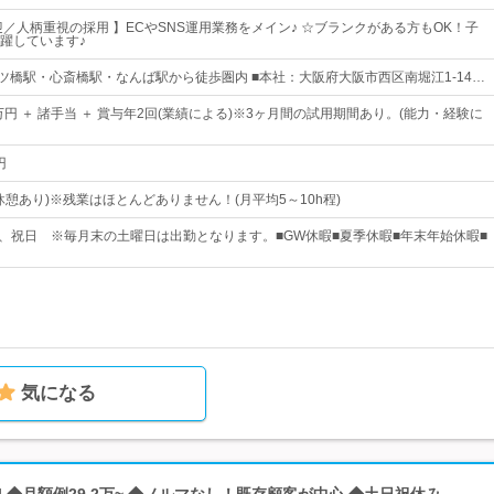
迎／人柄重視の採用 】ECやSNS運用業務をメイン♪ ☆ブランクがある方もOK！子
躍しています♪
 四ツ橋駅・心斎橋駅・なんば駅から徒歩圏内 ■本社：大阪府大阪市西区南堀江1-14…
万円 ＋ 諸手当 ＋ 賞与年2回(業績による)※3ヶ月間の試用期間あり。(能力・経験に
円
0(休憩あり)※残業はほとんどありません！(月平均5～10h程)
日)、祝日 ※毎月末の土曜日は出勤となります。■GW休暇■夏季休暇■年末年始休暇■
気になる