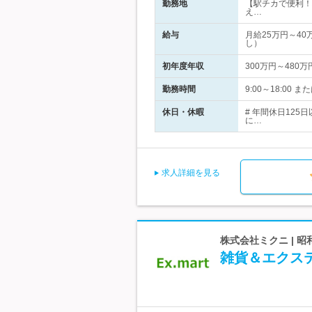
勤務地
【駅チカで便利！
え…
給与
月給25万円～4
し）
初年度年収
300万円～480万
勤務時間
9:00～18:00
休日・休暇
# 年間休日12
に…
求人詳細を見る
株式会社ミクニ | 
雑貨＆エクス