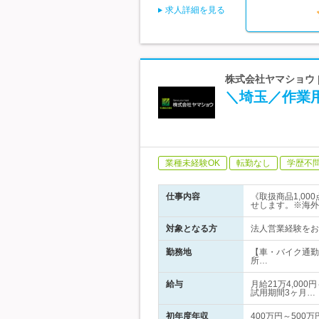
求人詳細を見る
株式会社ヤマショウ 
＼埼玉／作業
業種未経験OK
転勤なし
学歴不
仕事内容
《取扱商品1,0
せします。※海外
対象となる方
法人営業経験をお
勤務地
【車・バイク通勤
所…
給与
月給21万4,00
試用期間3ヶ月…
初年度年収
400万円～500万