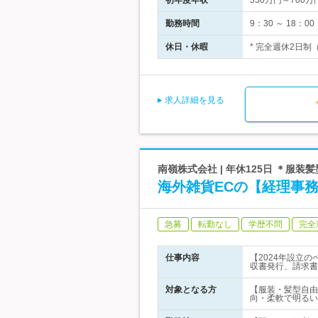
初年度年収
350万円～700万
勤務時間
9：30 ～ 18
休日・休暇
* 完全週休2日制
求人詳細を見る
南嶺株式会社 | 年休125日 ＊服
海外雑貨ECの【経理事
急募
転勤なし
学歴不問
完全
仕事内容
【2024年設立
収書発行、請求書
対象となる方
【服装・髪型自由
向・柔軟で明るい