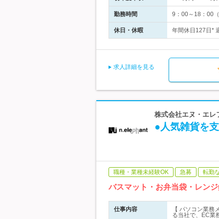
勤務時間
9：00～18：0
休日・休暇
年間休日127日*
求人詳細を見る
株式会社エヌ・エレファ
●人気雑貨を
職種・業種未経験OK
急募
転勤
バスマット・お弁当袋・レンジ
仕事内容
【 パソコン業務
る当社で、EC業