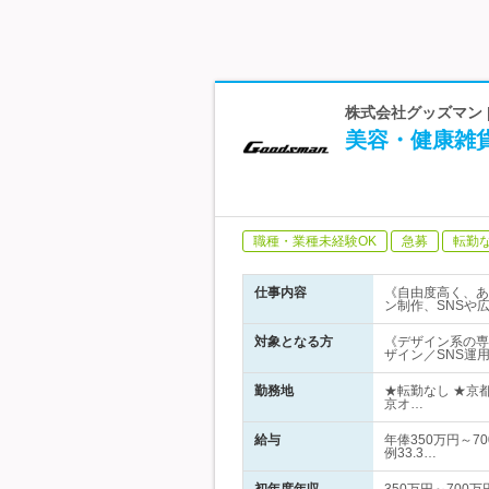
株式会社グッズマン 
美容・健康雑貨
職種・業種未経験OK
急募
転勤
仕事内容
《自由度高く、あ
ン制作、SNSや
対象となる方
《デザイン系の専
ザイン／SNS運
勤務地
★転勤なし ★京
京オ…
給与
年俸350万円～7
例33.3…