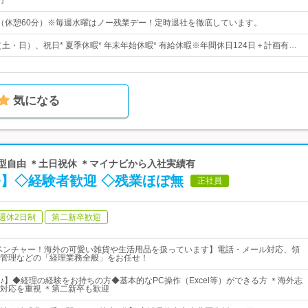
円
：00（休憩60分）※毎週水曜はノー残業デー！定時退社を徹底しています。
（土・日）、祝日* 夏季休暇* 年末年始休暇* 有給休暇※年間休日124日＋計画有…
気になる
装髪型自由 ＊土日祝休 ＊マイナビから入社実績有
務】◇経験者歓迎 ◇残業ほぼ無
正社員
週休2日制
第二新卒歓迎
のベンチャー！海外の可愛い雑貨や生活用品を扱っています】電話・メール対応、領
管理などの「経理業務全般」をお任せ！
♪】◆経理の経験をお持ちの方◆基本的なPC操作（Excel等）ができる方 ＊海外志
対応を重視 ＊第二新卒も歓迎