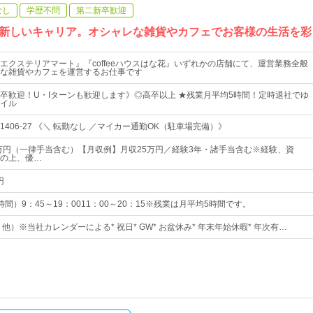
なし
学歴不問
第二新卒歓迎
新しいキャリア。オシャレな雑貨やカフェでお客様の生活を彩
エクステリアマート』『coffeeハウスはな花』いずれかの店舗にて、運営業務全般
な雑貨やカフェを運営するお仕事です
卒歓迎！U・Iターンも歓迎します》◎高卒以上 ★残業月平均5時間！定時退社でゆ
イル
406-27 《＼ 転勤なし ／マイカー通勤OK（駐車場完備）》
5万円（一律手当含む）【月収例】月収25万円／経験3年・諸手当含む※経験、資
の上、優…
円
間）9：45～19：0011：00～20：15※残業は月平均5時間です。
・他）※当社カレンダーによる* 祝日* GW* お盆休み* 年末年始休暇* 年次有…