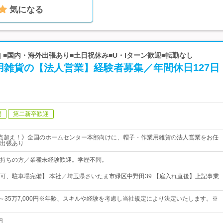
気になる
| ■国内・海外出張あり■土日祝休み■U・Iターン歓迎■転勤なし
用雑貨の【法人営業】経験者募集／年間休日127日
問
第二新卒歓迎
00点超え！》全国のホームセンター本部向けに、帽子・作業用雑貨の法人営業をお任
出張あり
持ちの方／業種未経験歓迎。学歴不問。
可、駐車場完備】 本社／埼玉県さいたま市緑区中野田39 【雇入れ直後】上記事業
0円～35万7,000円※年齢、スキルや経験を考慮し当社規定により決定いたします。※
円