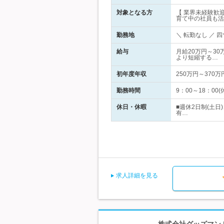
対象となる方
【 業界未経験歓
育て中の社員も活
勤務地
＼ 転勤なし ／
給与
月給20万円～30
より短縮する…
初年度年収
250万円～370万
勤務時間
9：00～18：0
休日・休暇
■週休2日制(土
有…
求人詳細を見る