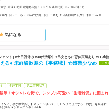
0（休憩1時間）時間外労働有無：有※平均残業時間10～20時間／月
 週休2日制（土日祝）※年に数回、祝日出勤あり* 有給休暇* 誕生日休暇* GW休…
気になる
ント | #土日祝休み #30代活躍中 #男女ともに育休実績あり #EC業
支える● 未経験歓迎の【事務職】☆残業少なめ
正社
なし
学歴不問
第二新卒歓迎
鍋等！オシャレな街で、シンプル可愛い「生活雑貨」に囲まれ
メイン／丁寧な教育あり 】キッチンやバス、リビングで使用する「雑貨」を展開す
務を担当 ★服装自由＆ネイルOK