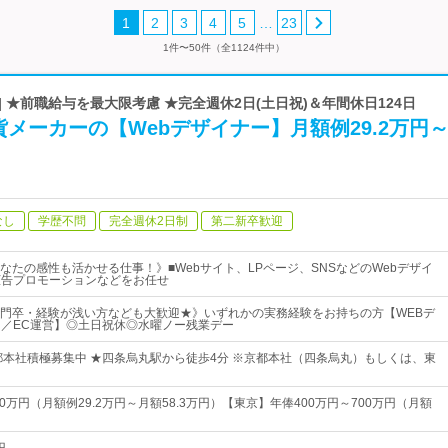
…
1
2
3
4
5
23
1件〜50件（全1124件中）
| ★前職給与を最大限考慮 ★完全週休2日(土日祝)＆年間休日124日
メーカーの【Webデザイナー】月額例29.2万円
なし
学歴不問
完全週休2日制
第二新卒歓迎
なたの感性も活かせる仕事！》■Webサイト、LPページ、SNSなどのWebデザイ
広告プロモーションなどをお任せ
門卒・経験が浅い方なども大歓迎★》いずれかの実務経験をお持ちの方【WEBデ
用／EC運営】◎土日祝休◎水曜ノー残業デー
都本社積極募集中 ★四条烏丸駅から徒歩4分 ※京都本社（四条烏丸）もしくは、東
00万円（月額例29.2万円～月額58.3万円）【東京】年俸400万円～700万円（月額