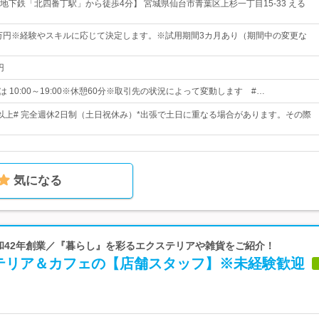
地下鉄「北四番丁駅」から徒歩4分】 宮城県仙台市青葉区上杉一丁目15-33 える
0万円※経験やスキルに応じて決定します。※試用期間3カ月あり（期間中の変更な
円
 または 10:00～19:00※休憩60分※取引先の状況によって変動します #…
5日以上# 完全週休2日制（土日祝休み）*出張で土日に重なる場合があります。その際
気になる
昭和42年創業／『暮らし』を彩るエクステリアや雑貨をご紹介！
テリア＆カフェの【店舗スタッフ】※未経験歓迎