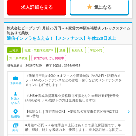
求人詳細を見る
気になる
株式会社ビープラザ | 月給25万円～＋家賃の半額を補助★フレックスタイム
制ありで柔軟
通信インフラを支える！【メンテナンス】年休120日以上
正社員
職種・業種未経験OK
急募
転勤なし
学歴不問
第二新卒歓迎
女性のおしごと掲載中
情報更新日：2026/07/29
終了予定日：
2026/09/28
《残業月平均約10h》■オフィスや商業施設でのWi-Fi・防犯カメ
ラ・LANのメンテナンスなどの管理・保守などのメンテナンスを
仕事内容
メインにお任せします！
《U45★育成前提募集☆資格取得支援あり》未経験歓迎[要普免
対象と
(AT限定可)／45歳以下の方は全員面接します◎]
なる方
【転勤なし｜直行直帰OK】 ■愛知県名古屋市名東区香南2丁目
1012番地
勤務地
■月給25万円～＋各種手当※上記はあくまで最低保証額です。年
齢、経験、能力を考慮の上、優遇します。※上記月給には固定…
給与