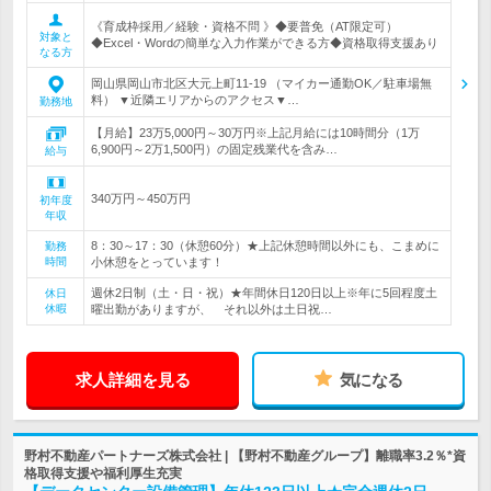
《育成枠採用／経験・資格不問 》◆要普免（AT限定可）
対象と
◆Excel・Wordの簡単な入力作業ができる方◆資格取得支援あり
なる方
岡山県岡山市北区大元上町11-19 （マイカー通勤OK／駐車場無
料） ▼近隣エリアからのアクセス▼…
勤務地
【月給】23万5,000円～30万円※上記月給には10時間分（1万
6,900円～2万1,500円）の固定残業代を含み…
給与
340万円～450万円
初年度
年収
8：30～17：30（休憩60分）★上記休憩時間以外にも、こまめに
勤務
時間
小休憩をとっています！
週休2日制（土・日・祝）★年間休日120日以上※年に5回程度土
休日
休暇
曜出勤がありますが、 それ以外は土日祝…
求人詳細を見る
気になる
野村不動産パートナーズ株式会社 | 【野村不動産グループ】離職率3.2％*資
格取得支援や福利厚生充実