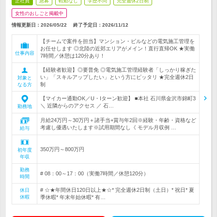
正社員
急募
転勤なし
学歴不問
完全週休2日制
女性のおしごと掲載中
情報更新日：2026/05/22
終了予定日：
2026/11/12
【チームで案件を担当】マンション・ビルなどの電気施工管理を
お任せします ◎北陸の近郊エリアがメイン！直行直帰OK ★実働
仕事内容
7時間／休憩は120分あり！
【経験者歓迎】◎要普免 ◎電気施工管理経験者「しっかり稼ぎた
い」「スキルアップしたい」という方にピッタリ ★完全週休2日
対象と
制
なる方
【マイカー通勤OK／U・Iターン歓迎】 ■本社 石川県金沢市錦町3
＼ 近隣からのアクセス ／ 石…
勤務地
月給24万円～30万円＋諸手当+賞与年2回※経験・年齢・資格など
考慮し優遇いたします※試用期間なし《 モデル月収例 …
給与
350万円～800万円
初年度
年収
勤務
# 08：00～17：00（実働7時間／休憩120分）
時間
# ☆★年間休日120日以上★☆* 完全週休2日制（土日）* 祝日* 夏
休日
休暇
季休暇* 年末年始休暇* 有…