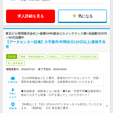
求人詳細を見る
気になる
東石ビル管理株式会社 | <創業44年/総合ビルメンテナンス業>未経験◎20代
～60代活躍中
【データセンター設備】大手案件/年間休日120日以上/資格手当
有
正社員
職種・業種未経験OK
転勤なし
学歴不問
完全週休2日制
第二新卒歓迎
情報更新日：2026/07/10
終了予定日：
2026/10/01
【入社時研修あり】三鷹市、青梅市のデータセンターで、空調・
電気等各種設備の運転監視・点検業務を担当いただきます。
仕事内容
◆未経験者・経験者ともに歓迎！◆年齢・学歴不問◆設備管理が
対象と
初めての方でも研修・OJTを通じてしっかりサポート！
なる方
【転勤なし】 下記いずれかのデータセンターを担当していただき
ます。 《勤務地》 【1】東京都三鷹市…
勤務地