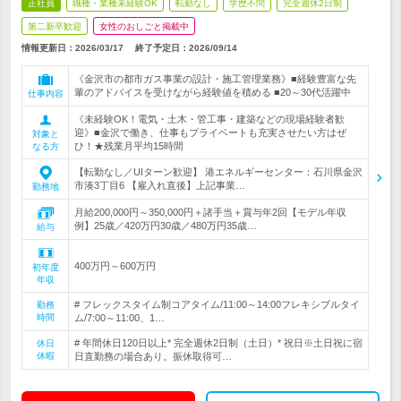
正社員
職種・業種未経験OK
転勤なし
学歴不問
完全週休2日制
第二新卒歓迎
女性のおしごと掲載中
情報更新日：2026/03/17
終了予定日：
2026/09/14
《金沢市の都市ガス事業の設計・施工管理業務》■経験豊富な先
輩のアドバイスを受けながら経験値を積める ■20～30代活躍中
仕事内容
《未経験OK！電気・土木・管工事・建築などの現場経験者歓
迎》■金沢で働き、仕事もプライベートも充実させたい方はぜ
対象と
ひ！★残業月平均15時間
なる方
【転勤なし／UIターン歓迎】 港エネルギーセンター：石川県金沢
市湊3丁目6 【雇入れ直後】上記事業…
勤務地
月給200,000円～350,000円＋諸手当＋賞与年2回【モデル年収
例】25歳／420万円30歳／480万円35歳…
給与
400万円～600万円
初年度
年収
# フレックスタイム制コアタイム/11:00～14:00フレキシブルタイ
勤務
時間
ム/7:00～11:00、1…
# 年間休日120日以上* 完全週休2日制（土日）* 祝日※土日祝に宿
休日
休暇
日直勤務の場合あり。振休取得可…