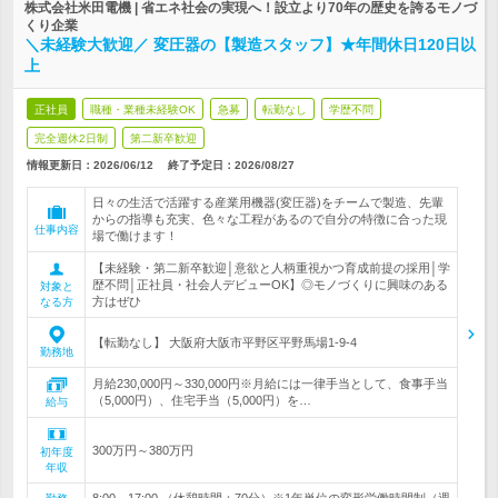
株式会社米田電機 | 省エネ社会の実現へ！設立より70年の歴史を誇るモノづ
くり企業
＼未経験大歓迎／ 変圧器の【製造スタッフ】★年間休日120日以
上
正社員
職種・業種未経験OK
急募
転勤なし
学歴不問
完全週休2日制
第二新卒歓迎
情報更新日：2026/06/12
終了予定日：
2026/08/27
日々の生活で活躍する産業用機器(変圧器)をチームで製造、先輩
からの指導も充実、色々な工程があるので自分の特徴に合った現
仕事内容
場で働けます！
【未経験・第二新卒歓迎│意欲と人柄重視かつ育成前提の採用│学
歴不問│正社員・社会人デビューOK】◎モノづくりに興味のある
対象と
方はぜひ
なる方
【転勤なし】 大阪府大阪市平野区平野馬場1-9-4
勤務地
月給230,000円～330,000円※月給には一律手当として、食事手当
（5,000円）、住宅手当（5,000円）を…
給与
300万円～380万円
初年度
年収