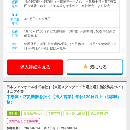
月給20万円～28万円（一律業務手当含む）＋各種手当＋賞与年2
回※経験・能力・スキル等を考慮の上、当社規定により決定…
給与
320万円～450万円
初年度
年収
* 8:40～17:30（所定労働時間：8時間）休憩時間：50分時間外労
勤務
時間
働有無:有
年間休日123日* 完全週休2日制（土日休み）* 祝日* 有給休暇（10
休日
休暇
日～20日／下限日数は入社半…
求人詳細を見る
気になる
日本フェンオール株式会社 | 【東証スタンダード市場上場】施設防災のパイ
オニア企業
半導体・防災機器を扱う【法人営業】年休120日以上（福岡勤
務）
正社員
業種未経験OK
学歴不問
完全週休2日制
第二新卒歓迎
女性のおしごと掲載中
情報更新日：2026/07/24
終了予定日：
2027/01/14