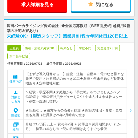
求人詳細を見る
気になる
深田パーカライジング株式会社 | ◆全国応募歓迎（WEB面接×引越費用&新
築の社宅＆寮あり）
未経験OK♪【製造スタッフ】残業月8H程☆年間休日120日以上
正社員
職種・業種未経験OK
転勤なし
学歴不問
完全週休2日制
第二新卒歓迎
情報更新日：2026/07/28
終了予定日：
2026/09/28
【まずは導入研修から！】建設・道路・自動車・電力など様々な
業界で使用される部品のめっき加工★夏季・年末年始など長期休
仕事内容
暇あり★定時退社可能
＼経験・学歴不問★未経験から『手に職』をつけませんか？／
◎39歳まで※◎正社員デビューもOK！中途入社＆未経験スター
対象と
ト多数⇒風通し抜群♪
なる方
★転勤なし ★遠方からの応募も歓迎 ★新築の社宅・食堂・更衣
室も完備（社員寮は25年2月時点で空き…
勤務地
月給:23.7万円以上＋ 賞与年2回 ＋ 諸手当※試用期間あり（3か
月）。待遇の差なし※上記の月給額はあくまでも最低…
給与