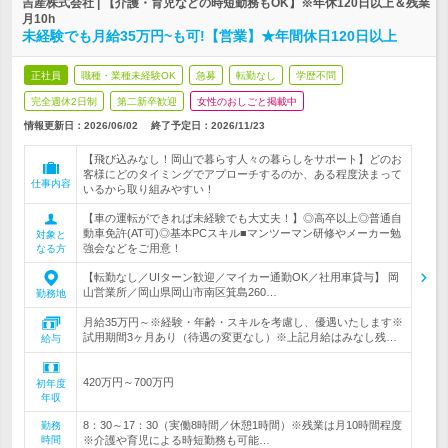
吉産株式会社 | 【介護・育児などの時短勤務もOK】※年休120日以上＆残業
月10h
未経験でも月給35万円~も可!【営業】★年間休日120日以上
正社員
職種・業種未経験OK
急募
転勤なし
学歴不問
完全週休2日制
第二新卒歓迎
女性のおしごと掲載中
情報更新日：2026/06/02
終了予定日：
2026/11/23
【飛び込みなし！岡山で暮らす人々の暮らしをサポート】どのお
客様にどのタイミングでアプローチするのか、ある程度決まって
仕事内容
いるから取り組みやすい！
【車の運転ができれば未経験でも大丈夫！】◎高卒以上◎普通自
動車免許(AT可)◎基本PCスキル■マンツーマン研修やメーカー勉
対象と
強会などをご用意！
なる方
【転勤なし／UIターン歓迎／マイカー通勤OK／社用車貸与】 岡
山営業所／岡山県岡山市南区箕島260…
勤務地
月給35万円～※経験・年齢・スキルを考慮し、優遇いたします※
試用期間3ヶ月あり（待遇の変更なし）※上記月給はみなし残…
給与
420万円～700万円
初年度
年収
8：30～17：30（実働8時間／休憩1時間）※残業は月10時間程度
勤務
時間
※介護や育児による時短勤務も可能…