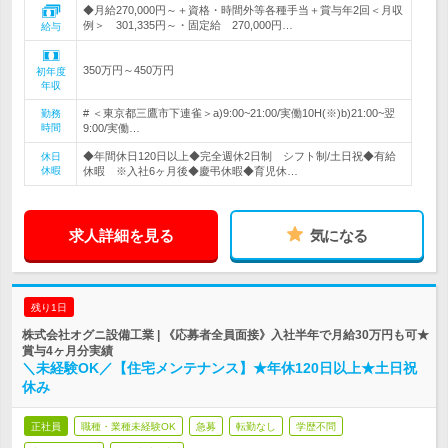
◆月給270,000円～＋資格・時間外等各種手当＋賞与年2回＜月収
例＞ 301,335円～・固定給 270,000円…
給与
350万円～450万円
初年度
年収
# ＜東京都三鷹市下連雀＞a)9:00~21:00/実働10H(※)b)21:00~翌
勤務
時間
9:00/実働…
◆年間休日120日以上◆完全週休2日制 シフト制/土日祝◆有給
休日
休暇
休暇 ※入社6ヶ月後◆慶弔休暇◆育児休…
求人詳細を見る
気になる
残り1日
株式会社オグニ設備工業 | 《応募者全員面接》入社半年で月給30万円も可★
賞与4ヶ月分実績
＼未経験OK／【住宅メンテナンス】★年休120日以上★土日祝
休み
正社員
職種・業種未経験OK
急募
転勤なし
学歴不問