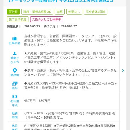
【データセンター設備管理】年休123日以上★完全週休2日
正社員
職種・業種未経験OK
急募
転勤なし
完全週休2日制
第二新卒歓迎
女性のおしごと掲載中
情報更新日：2026/05/29
終了予定日：
2026/08/27
当社が管理する、首都圏・関西圏のデータセンターにおいて、設
備管理・保守・点検業務をご担当いただきます。※転居を伴う転
仕事内容
勤はありません。
★未経験・第2新卒歓迎！◎技術系（設備管理／施工管理（建築
／電気工事／管工事）／ビルメンテナンス／ビルマネジメント）
対象と
の経験者は優遇致します！
なる方
◆多摩・西東京・横浜・相模原・茨木の当社が管理するデータセ
ンターいずれかにて勤務いただきます。 ※…
勤務地
◆月給223,000円～335,000円+諸手当+残業代全額支給＋諸手当＋
賞与年2回（昨年実績5か月分）※経験・能力…
給与
430万円～650万円
初年度
年収
◇9:30～18:00（実働7時間30分/休憩60分）※時間外労働有無:有
勤務
時間
（月平均20～30時間程度…
# 【年間休日123日】■完全週休2日制■年末年始休暇■夏期休暇■
休日
休暇