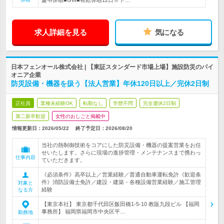
慶弔休暇■GW■有給休暇12日※下…
求人詳細を見る
気になる
日本フェンオール株式会社 | 【東証スタンダード市場上場】施設防災のパイ
オニア企業
防災設備・機器を扱う【法人営業】年休120日以上／完休2日制
正社員
業種未経験OK
転勤なし
学歴不問
完全週休2日制
第二新卒歓迎
女性のおしごと掲載中
情報更新日：2026/05/22
終了予定日：
2026/08/20
当社の熱制御技術をコアにした防災設備・機器の提案営業をお任
せいたします。さらに現場の進捗管理・メンテナンスまで携わっ
仕事内容
ていただきます。
《必須条件》高卒以上／営業経験／普通自動車運転免許《歓迎条
件》消防設備士免許／建設・建築・各種設備営業経験／施工管理
対象と
経験
なる方
【東京本社】 東京都千代田区飯田橋1-5-10 教販九段ビル 【福岡
事務所】 福岡県福岡市中央区平…
勤務地