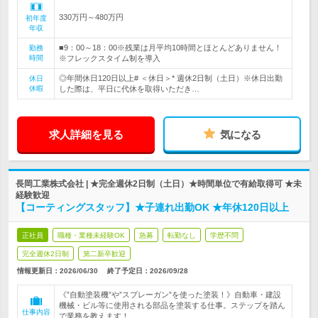
330万円～480万円
初年度
年収
■9：00～18：00※残業は月平均10時間とほとんどありません！
勤務
時間
※フレックスタイム制を導入
◎年間休日120日以上# ＜休日＞* 週休2日制（土日）※休日出勤
休日
休暇
した際は、平日に代休を取得いただき…
求人詳細を見る
気になる
長岡工業株式会社 | ★完全週休2日制（土日）★時間単位で有給取得可 ★未
経験歓迎
【コーティングスタッフ】★子連れ出勤OK ★年休120日以上
正社員
職種・業種未経験OK
急募
転勤なし
学歴不問
完全週休2日制
第二新卒歓迎
情報更新日：2026/06/30
終了予定日：
2026/09/28
《”自動塗装機”や”スプレーガン”を使った塗装！》自動車・建設
機械・ビル等に使用される部品を塗装する仕事。ステップを踏ん
仕事内容
で業務を教えます！