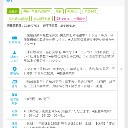
み）
正社員
職種・業種未経験OK
急募
転勤なし
学歴不問
完全週休2日制
第二新卒歓迎
女性のおしごと掲載中
情報更新日：2026/07/31
終了予定日：
2026/09/24
【業績好調＆複数名募集♪男女問わず活躍中！】ショベルカーや
産業機械の製造を分担し担当。★人間関係良好＆手厚い研修から
仕事内容
スタート！
【未経験歓迎！会社見学もOKです】■「モノづくりは初挑戦」と
いう社員も多数！■多彩な資格と手に職がつく環境です◎創業60
対象と
年以上で安定性もバツグン
なる方
＜マイカー通勤OK！転勤なし＞ 希望を伺い、広島市(安芸区・五
日市)いずれかに配属。 ■船越事業所…
勤務地
〔船越事業所〕月給26万円＋諸手当／月給22万円～24万円＋諸手
当〔五日市事業所〕月給24万円＋諸手当＜詳細＞〔船越…
給与
320万円～450万円
初年度
年収
# 日勤のみ／夜勤ありからお選びいただけます。■船越事業所*
勤務
時間
8：30～17：15* 20：30～5…
【休日】* 年間休日120日* 完全週休2日制（土日）【休暇】* GW*
休日
休暇
お盆* 年末年始* 有給休…