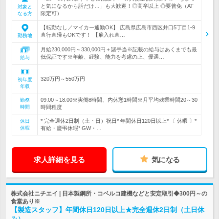
と気になるから話だけ…」も大歓迎！◎高卒以上 ◎要普免（AT
対象と
限定可）
なる方
【転勤なし／マイカー通勤OK】 広島県広島市西区井口5丁目1-9
直行直帰もOKです！ 【雇入れ直…
勤務地
月給230,000円～330,000円＋諸手当※記載の給与はあくまでも最
低保証です※年齢、経験、能力を考慮の上、優遇…
給与
320万円～550万円
初年度
年収
09:00～18:00※実働8時間、内休憩1時間※月平均残業時間20～30
勤務
時間
時間程度
* 完全週休2日制（土・日）祝日* 年間休日120日以上* 〔 休暇 〕*
休日
休暇
有給・慶弔休暇* GW・…
求人詳細を見る
気になる
株式会社ニチエイ | 日本製鋼所・コベルコ建機などと安定取引◆300円～の
食堂あり※
【製造スタッフ】年間休日120日以上★完全週休2日制（土日休