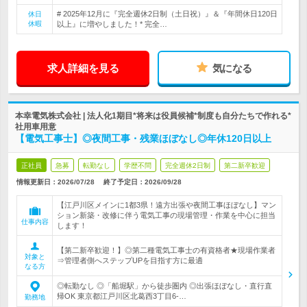
# 2025年12月に『完全週休2日制（土日祝）』＆『年間休日120日
休日
休暇
以上』に増やしました！* 完全…
求人詳細を見る
気になる
本幸電気株式会社 | 法人化1期目*将来は役員候補*制度も自分たちで作れる*
社用車用意
【電気工事士】◎夜間工事・残業ほぼなし◎年休120日以上
正社員
急募
転勤なし
学歴不問
完全週休2日制
第二新卒歓迎
情報更新日：2026/07/28
終了予定日：
2026/09/28
【江戸川区メインに1都3県！遠方出張や夜間工事ほぼなし】マン
ション新築・改修に伴う電気工事の現場管理・作業を中心に担当
仕事内容
します！
【第二新卒歓迎！】◎第二種電気工事士の有資格者★現場作業者
対象と
⇒管理者側へステップUPを目指す方に最適
なる方
◎転勤なし ◎「船堀駅」から徒歩圏内 ◎出張ほぼなし・直行直
帰OK 東京都江戸川区北葛西3丁目6-…
勤務地