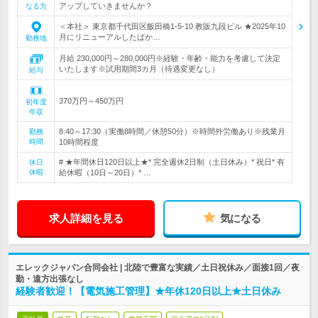
アップしていきませんか？
なる方
＜本社＞ 東京都千代田区飯田橋1-5-10 教販九段ビル ★2025年10
月にリニューアルしたばか…
勤務地
月給 230,000円～280,000円※経験・年齢・能力を考慮して決定
いたします※試用期間3カ月（待遇変更なし）
給与
370万円～450万円
初年度
年収
8:40～17:30（実働8時間／休憩50分）※時間外労働あり※残業月
勤務
時間
10時間程度
# ★年間休日120日以上★* 完全週休2日制（土日休み）* 祝日* 有
休日
休暇
給休暇（10日～20日）* …
求人詳細を見る
気になる
エレックジャパン合同会社 | 北陸で豊富な実績／土日祝休み／面接1回／夜
勤・遠方出張なし
経験者歓迎！【電気施工管理】★年休120日以上★土日休み