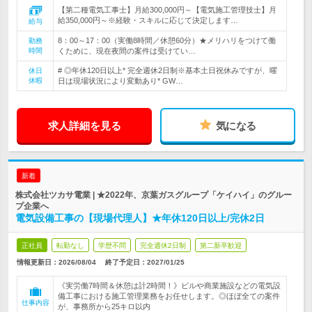
【第二種電気工事士】月給300,000円～【電気施工管理技士】月
給350,000円～※経験・スキルに応じて決定します…
給与
8：00～17：00（実働8時間／休憩60分）★メリハリをつけて働
勤務
時間
くために、現在夜間の案件は受けてい…
# ◎年休120日以上* 完全週休2日制※基本土日祝休みですが、曜
休日
休暇
日は現場状況により変動あり* GW…
求人詳細を見る
気になる
新着
株式会社ツカサ電業 | ★2022年、京葉ガスグループ「ケイハイ」のグルー
プ企業へ
電気設備工事の【現場代理人】★年休120日以上/完休2日
正社員
転勤なし
学歴不問
完全週休2日制
第二新卒歓迎
情報更新日：2026/08/04
終了予定日：
2027/01/25
《実労働7時間＆休憩は計2時間！》ビルや商業施設などの電気設
備工事における施工管理業務をお任せします。◎ほぼ全ての案件
仕事内容
が、事務所から25キロ以内