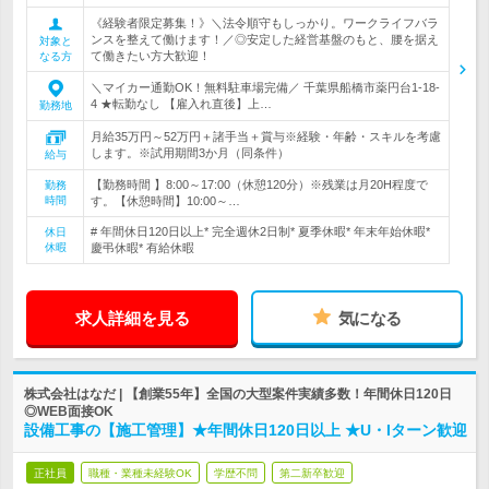
《経験者限定募集！》＼法令順守もしっかり。ワークライフバラ
ンスを整えて働けます！／◎安定した経営基盤のもと、腰を据え
対象と
て働きたい方大歓迎！
なる方
＼マイカー通勤OK！無料駐車場完備／ 千葉県船橋市薬円台1-18-
4 ★転勤なし 【雇入れ直後】上…
勤務地
月給35万円～52万円＋諸手当＋賞与※経験・年齢・スキルを考慮
します。※試用期間3か月（同条件）
給与
【勤務時間 】8:00～17:00（休憩120分）※残業は月20H程度で
勤務
時間
す。【休憩時間】10:00～…
# 年間休日120日以上* 完全週休2日制* 夏季休暇* 年末年始休暇*
休日
休暇
慶弔休暇* 有給休暇
求人詳細を見る
気になる
株式会社はなだ | 【創業55年】全国の大型案件実績多数！年間休日120日
◎WEB面接OK
設備工事の【施工管理】★年間休日120日以上 ★U・Iターン歓迎
正社員
職種・業種未経験OK
学歴不問
第二新卒歓迎