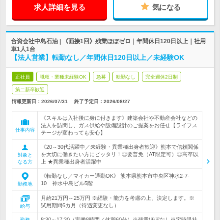
求人詳細を見る
気になる
合資会社中島石油 | 《面接1回》残業ほぼゼロ｜年間休日120日以上｜社用
車1人1台
【法人営業】転勤なし／年間休日120日以上／未経験OK
正社員
職種・業種未経験OK
急募
転勤なし
完全週休2日制
第二新卒歓迎
情報更新日：2026/07/31
終了予定日：
2026/08/27
《スキルは入社後に身に付きます》建築会社や不動産会社などの
法人を訪問し、ガス供給や設備設計のご提案をお任せ【ライフス
仕事内容
テージが変わっても安心】
《20～30代活躍中／未経験・異業種出身者歓迎》熊本で信頼関係
を大切に働きたい方にピッタリ！◎要普免（AT限定可）◎高卒以
対象と
上 ★異業種出身者活躍中
なる方
《転勤なし／マイカー通勤OK》 熊本県熊本市中央区神水2-7-
10 神水中島ビル5階
勤務地
月給21万円～25万円 ※経験・能力を考慮の上、決定します。※
試用期間6カ月（待遇変更なし）
給与
8:30～17:30（実働8時間／休憩60分）※残業ほぼなし※定時退社
勤務