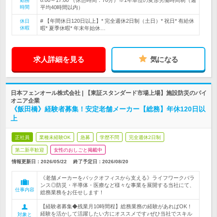
8:00～17:00 （休憩時間：70分）※1年単位の変形労働時間制（週
勤務
時間
平均40時間以内）
# 【年間休日120日以上】* 完全週休2日制（土日）* 祝日* 有給休
休日
休暇
暇* 夏季休暇* 年末年始休…
求人詳細を見る
気になる
日本フェンオール株式会社 | 【東証スタンダード市場上場】施設防災のパイ
オニア企業
《飯田橋》経験者募集！安定老舗メーカー【総務】年休120日以
上
正社員
業種未経験OK
急募
学歴不問
完全週休2日制
第二新卒歓迎
女性のおしごと掲載中
情報更新日：2026/05/22
終了予定日：
2026/08/20
《老舗メーカーをバックオフィスから支える》ライフワークバラ
ンス◎防災・半導体・医療など様々な事業を展開する当社にて、
仕事内容
総務業務をお任せします！
【経験者募集◆残業月10時間程】総務業務の経験があればOK！
経験を活かして活躍したい方にオススメです♪ぜひ当社でスキル
対象と