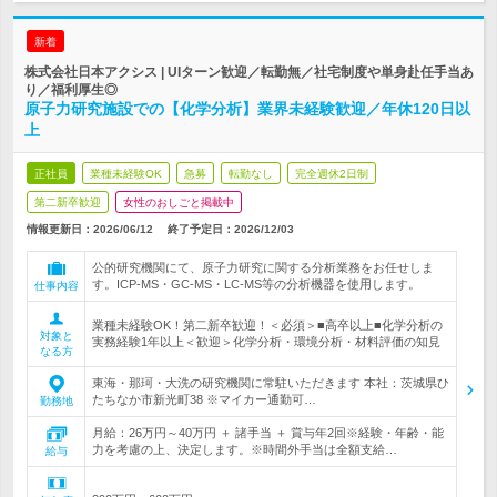
新着
株式会社日本アクシス | UIターン歓迎／転勤無／社宅制度や単身赴任手当あ
り／福利厚生◎
原子力研究施設での【化学分析】業界未経験歓迎／年休120日以
上
正社員
業種未経験OK
急募
転勤なし
完全週休2日制
第二新卒歓迎
女性のおしごと掲載中
情報更新日：2026/06/12
終了予定日：
2026/12/03
公的研究機関にて、原子力研究に関する分析業務をお任せしま
す。ICP-MS・GC-MS・LC-MS等の分析機器を使用します。
仕事内容
業種未経験OK！第二新卒歓迎！＜必須＞■高卒以上■化学分析の
対象と
実務経験1年以上＜歓迎＞化学分析・環境分析・材料評価の知見
なる方
東海・那珂・大洗の研究機関に常駐いただきます 本社：茨城県ひ
たちなか市新光町38 ※マイカー通勤可…
勤務地
月給：26万円～40万円 ＋ 諸手当 ＋ 賞与年2回※経験・年齢・能
力を考慮の上、決定します。※時間外手当は全額支給…
給与