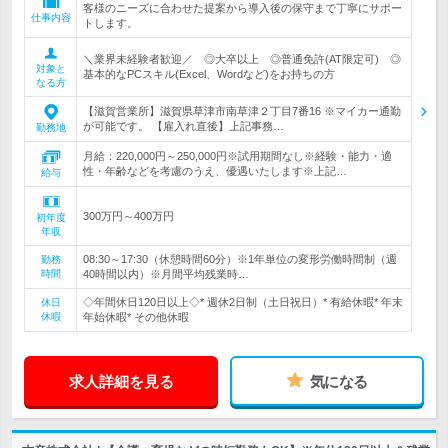
客様のニーズに合わせた提案から導入後の保守まで丁寧にサポー
仕事内容
トします。
＼業界未経験者歓迎／ ◎大卒以上 ◎普通免許(AT限定可) ◎
対象と
基本的なPCスキル(Excel、Wordなど)をお持ちの方
なる方
【滋賀営業所】滋賀県草津市南草津２丁目7番16 ※マイカー通勤
が可能です。 【雇入れ直後】上記事務…
勤務地
月給：220,000円～250,000円※試用期間なし※経験・能力・適
性・年齢などを考慮のうえ、優遇いたします※上記…
給与
300万円～400万円
初年度
年収
08:30～17:30（休憩時間60分）※1年単位の変形労働時間制（週
勤務
時間
40時間以内）※月間平均残業時…
◇年間休日120日以上◇* 週休2日制（土日祝日）* 有給休暇* 年末
休日
休暇
年始休暇* その他休暇
求人詳細を見る
気になる