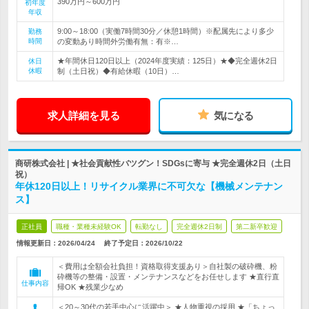
390万円～600万円
初年度
年収
9:00～18:00（実働7時間30分／休憩1時間）※配属先により多少
勤務
時間
の変動あり時間外労働有無：有※…
★年間休日120日以上（2024年度実績：125日）★◆完全週休2日
休日
休暇
制（土日祝）◆有給休暇（10日）…
求人詳細を見る
気になる
商研株式会社 | ★社会貢献性バツグン！SDGsに寄与 ★完全週休2日（土日
祝）
年休120日以上！リサイクル業界に不可欠な【機械メンテナン
ス】
正社員
職種・業種未経験OK
転勤なし
完全週休2日制
第二新卒歓迎
情報更新日：2026/04/24
終了予定日：
2026/10/22
＜費用は全額会社負担！資格取得支援あり＞自社製の破砕機、粉
砕機等の整備・設置・メンテナンスなどをお任せします ★直行直
仕事内容
帰OK ★残業少なめ
＜20～30代の若手中心に活躍中＞ ★人物重視の採用 ★「ちょっ