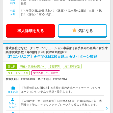
時間
推奨
# ＼年間休日120日以上／# 《休日》* 完全週休2日制（土日）* 祝
休日
休暇
日# 《休暇》* 有給休暇*…
求人詳細を見る
気になる
株式会社はなだ クラウドソリューション事業部 | 岩手県内の企業／官公庁
案件実績多数！年間休日120日◎WEB面接OK
【ITエンジニア】★年間休日120日以上 ★U・Iターン歓迎
正社員
職種・業種未経験OK
学歴不問
第二新卒歓迎
リモートワーク可
女性のおしごと掲載中
情報更新日：2026/06/23
終了予定日：
2026/12/14
【年間休日120日以上】お客様の業務改革パートナーとしてソリ
ューションシステムを構築・提供します。
仕事内容
【未経験者・第二新卒歓迎】◎学歴不問 ◎ITに興味のある方、専
対象と
門技術を学んでキャリアアップしたい方を幅広く募集します。
なる方