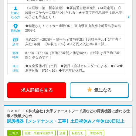
《未経験・第二新卒歓迎》 ◆要普通自動車免許（AT限定可） ◇
経験ゼロから手に職がつけられる！★子育て世代活躍中！高水準
対象と
の子ども手当あり！
なる方
◆転勤なし！マイカー通勤OK！ 富山県富山市婦中町萩島字向島
2967-1
勤務地
月給20万～28万円＋諸手当＋賞与年2回【月収モデル】24万円／
入社1年目 【年収モデル】411万円／入社3年目※試…
給与
8：00～17：00（実働7.5時間／休憩90分）※残業は月平均15時
勤務
時間
間と少なめです！
◆完全週休2日（土日）◆祝日（会社カレンダーによる）◆GW◆
休日
休暇
夏季休暇（8/14～16）◆年末年始休暇…
求人詳細を見る
気になる
ＢｅｅＦＩＸ株式会社 | 大手ファーストフード店などの厨房機器に携わる仕
事／残業少なめ
厨房機器【メンテナンス・工事】土日祝休み／年休120日以上
正社員
職種・業種未経験OK
急募
転勤なし
学歴不問