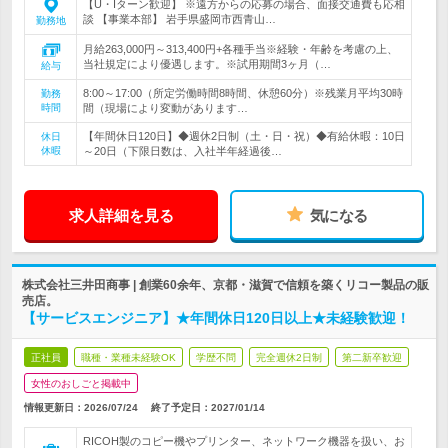
【U・Iターン歓迎】 ※遠方からの応募の場合、面接交通費も応相
談 【事業本部】 岩手県盛岡市西青山…
勤務地
月給263,000円～313,400円+各種手当※経験・年齢を考慮の上、
当社規定により優遇します。※試用期間3ヶ月（…
給与
8:00～17:00（所定労働時間8時間、休憩60分）※残業月平均30時
勤務
時間
間（現場により変動があります…
【年間休日120日】◆週休2日制（土・日・祝）◆有給休暇：10日
休日
休暇
～20日（下限日数は、入社半年経過後…
求人詳細を見る
気になる
株式会社三井田商事 | 創業60余年、京都・滋賀で信頼を築くリコー製品の販
売店。
【サービスエンジニア】★年間休日120日以上★未経験歓迎！
正社員
職種・業種未経験OK
学歴不問
完全週休2日制
第二新卒歓迎
女性のおしごと掲載中
情報更新日：2026/07/24
終了予定日：
2027/01/14
RICOH製のコピー機やプリンター、ネットワーク機器を扱い、お