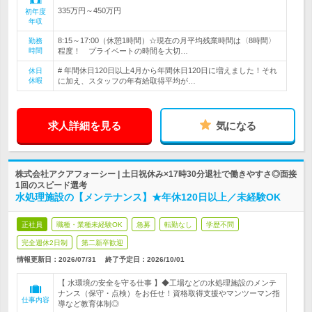
335万円～450万円
初年度
年収
8:15～17:00（休憩1時間）☆現在の月平均残業時間は〈8時間〉
勤務
時間
程度！ プライベートの時間を大切…
# 年間休日120日以上4月から年間休日120日に増えました！それ
休日
休暇
に加え、スタッフの年有給取得平均が…
求人詳細を見る
気になる
株式会社アクアフォーシー | 土日祝休み×17時30分退社で働きやすさ◎面接
1回のスピード選考
水処理施設の【メンテナンス】★年休120日以上／未経験OK
正社員
職種・業種未経験OK
急募
転勤なし
学歴不問
完全週休2日制
第二新卒歓迎
情報更新日：2026/07/31
終了予定日：
2026/10/01
【 水環境の安全を守る仕事 】◆工場などの水処理施設のメンテ
ナンス（保守・点検）をお任せ！資格取得支援やマンツーマン指
仕事内容
導など教育体制◎