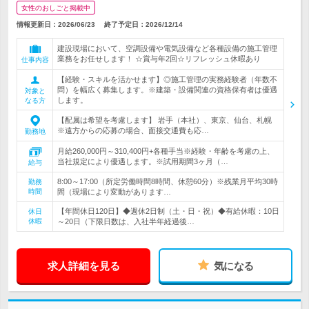
女性のおしごと掲載中
情報更新日：2026/06/23
終了予定日：
2026/12/14
建設現場において、空調設備や電気設備など各種設備の施工管理
業務をお任せします！ ☆賞与年2回☆リフレッシュ休暇あり
仕事内容
【経験・スキルを活かせます】◎施工管理の実務経験者（年数不
問）を幅広く募集します。※建築・設備関連の資格保有者は優遇
対象と
します。
なる方
【配属は希望を考慮します】 岩手（本社）、東京、仙台、札幌
※遠方からの応募の場合、面接交通費も応…
勤務地
月給260,000円～310,400円+各種手当※経験・年齢を考慮の上、
当社規定により優遇します。※試用期間3ヶ月（…
給与
8:00～17:00（所定労働時間8時間、休憩60分）※残業月平均30時
勤務
時間
間（現場により変動があります…
【年間休日120日】◆週休2日制（土・日・祝）◆有給休暇：10日
休日
休暇
～20日（下限日数は、入社半年経過後…
求人詳細を見る
気になる