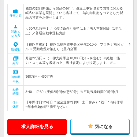
独自の製品開発から製品の保守、設置工事管理まで防災に関わる
幅広い事業を展開している当社にて、熱制御技術をコアとした製
仕事内容
品の営業をお任せします。
＼30代活躍中！／《必須条件》高卒以上／法人営業経験（1年以
対象と
上）／普通自動車運転免許
なる方
【福岡事務所】 福岡県福岡市中央区平尾2-10-5 プラチナ福岡ビ
ル ※受動喫煙対策あり（屋内全面…
勤務地
月給22万円～（一律支給手当10,000円分～を含む）※経験・能
力・スキル等を考慮の上、当社規定により決定します。※…
給与
360万円～480万円
初年度
年収
勤務
8:40～17:30（実働8時間/休憩50分）※平均残業時間20時間/月
時間
【年間休日124日】* 完全週休2日制（土日休み）* 祝日* 有給休暇
休日
休暇
* 年末年始休暇* 慶弔などの…
求人詳細を見る
気になる