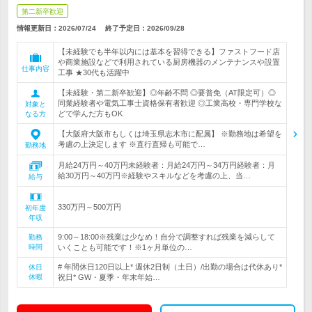
第二新卒歓迎
情報更新日：2026/07/24
終了予定日：
2026/09/28
【未経験でも半年以内には基本を習得できる】ファストフード店
や商業施設などで利用されている厨房機器のメンテナンスや設置
仕事内容
工事 ★30代も活躍中
【未経験・第二新卒歓迎】◎年齢不問 ◎要普免（AT限定可）◎
同業経験者や電気工事士資格保有者歓迎 ◎工業高校・専門学校な
対象と
どで学んだ方もOK
なる方
【大阪府大阪市もしくは埼玉県志木市に配属】 ※勤務地は希望を
考慮の上決定します ※直行直帰も可能で…
勤務地
月給24万円～40万円未経験者：月給24万円～34万円経験者：月
給30万円～40万円※経験やスキルなどを考慮の上、当…
給与
330万円～500万円
初年度
年収
9:00～18:00※残業は少なめ！自分で調整すれば残業を減らして
勤務
時間
いくことも可能です！※1ヶ月単位の…
# 年間休日120日以上* 週休2日制（土日）/出勤の場合は代休あり*
休日
休暇
祝日* GW・夏季・年末年始…