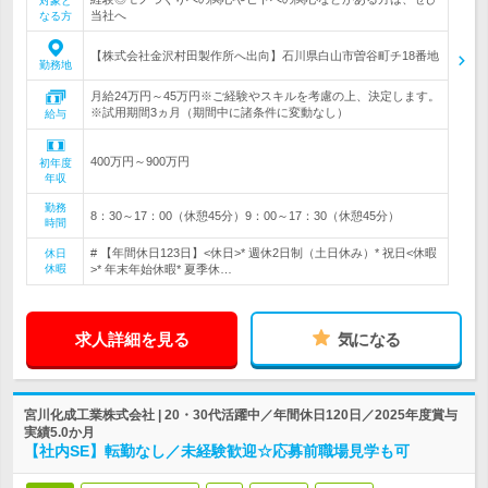
対象と
当社へ
なる方
【株式会社金沢村田製作所へ出向】石川県白山市曽谷町チ18番地
勤務地
月給24万円～45万円※ご経験やスキルを考慮の上、決定します。
※試用期間3ヵ月（期間中に諸条件に変動なし）
給与
400万円～900万円
初年度
年収
勤務
8：30～17：00（休憩45分）9：00～17：30（休憩45分）
時間
# 【年間休日123日】<休日>* 週休2日制（土日休み）* 祝日<休暇
休日
休暇
>* 年末年始休暇* 夏季休…
求人詳細を見る
気になる
宮川化成工業株式会社 | 20・30代活躍中／年間休日120日／2025年度賞与
実績5.0か月
【社内SE】転勤なし／未経験歓迎☆応募前職場見学も可