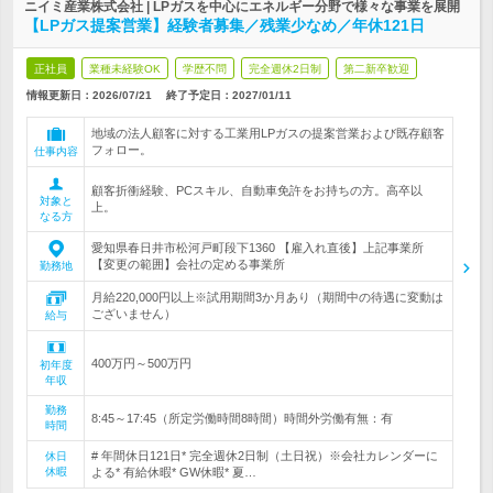
ニイミ産業株式会社 | LPガスを中心にエネルギー分野で様々な事業を展開
【LPガス提案営業】経験者募集／残業少なめ／年休121日
正社員
業種未経験OK
学歴不問
完全週休2日制
第二新卒歓迎
情報更新日：2026/07/21
終了予定日：
2027/01/11
地域の法人顧客に対する工業用LPガスの提案営業および既存顧客
フォロー。
仕事内容
顧客折衝経験、PCスキル、自動車免許をお持ちの方。高卒以
対象と
上。
なる方
愛知県春日井市松河戸町段下1360 【雇入れ直後】上記事業所
【変更の範囲】会社の定める事業所
勤務地
月給220,000円以上※試用期間3か月あり（期間中の待遇に変動は
ございません）
給与
400万円～500万円
初年度
年収
勤務
8:45～17:45（所定労働時間8時間）時間外労働有無：有
時間
# 年間休日121日* 完全週休2日制（土日祝）※会社カレンダーに
休日
休暇
よる* 有給休暇* GW休暇* 夏…