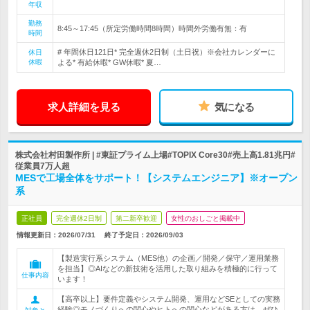
年収
勤務
8:45～17:45（所定労働時間8時間）時間外労働有無：有
時間
# 年間休日121日* 完全週休2日制（土日祝）※会社カレンダーに
休日
休暇
よる* 有給休暇* GW休暇* 夏…
求人詳細を見る
気になる
株式会社村田製作所 | #東証プライム上場#TOPIX Core30#売上高1.81兆円#
従業員7万人超
MESで工場全体をサポート！【システムエンジニア】※オープン
系
正社員
完全週休2日制
第二新卒歓迎
女性のおしごと掲載中
情報更新日：2026/07/31
終了予定日：
2026/09/03
【製造実行系システム（MES他）の企画／開発／保守／運用業務
を担当】◎AIなどの新技術を活用した取り組みを積極的に行って
仕事内容
います！
【高卒以上】要件定義やシステム開発、運用などSEとしての実務
経験◎モノづくりへの関心やヒトへの関心などがある方は、ぜひ