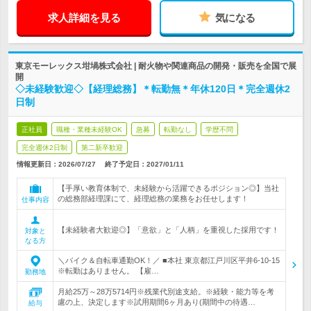
求人詳細を見る
気になる
東京モーレックス坩堝株式会社 | 耐火物や関連商品の開発・販売を全国で展
開
◇未経験歓迎◇【経理総務】＊転勤無＊年休120日＊完全週休2
日制
正社員
職種・業種未経験OK
急募
転勤なし
学歴不問
完全週休2日制
第二新卒歓迎
情報更新日：2026/07/27
終了予定日：
2027/01/11
【手厚い教育体制で、未経験から活躍できるポジション◎】当社
の総務部経理課にて、経理総務の業務をお任せします！
仕事内容
【未経験者大歓迎◎】「意欲」と「人柄」を重視した採用です！
対象と
なる方
＼バイク＆自転車通勤OK！／ ■本社 東京都江戸川区平井6-10-15
※転勤はありません。 【雇…
勤務地
月給25万～28万5714円※残業代別途支給。※経験・能力等を考
慮の上、決定します※試用期間6ヶ月あり(期間中の待遇…
給与