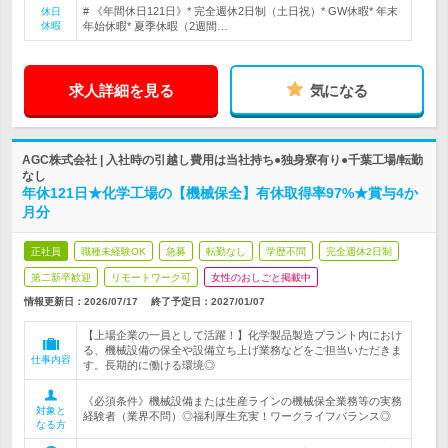
# 《年間休日121日》* 完全週休2日制（土日祝）* GW休暇* 年末
休日
休暇
年始休暇* 夏季休暇（2週間…
求人詳細を見る
気になる
AGC株式会社 | 入社時の引越し費用は当社持ち●独身寮有り●千葉工場/転勤
なし
年休121日★化学工場の【機械保全】有休取得率97%★賞与4か
月分
正社員
職種未経験OK
急募
転勤なし
学歴不問
完全週休2日制
第二新卒歓迎
リモートワーク可
女性のおしごと掲載中
情報更新日：2026/07/17
終了予定日：
2027/01/07
【上場企業の一員として活躍！】化学製品製造プラント内におけ
る、機械設備の保全や設備立ち上げ業務などをご担当いただきま
仕事内容
す。長期的に働ける環境◎
《必須条件》機械設備または生産ラインの機械保全業務等の実務
対象と
経験者（業界不問）◎福利厚生充実！ワークライフバランス◎
なる方