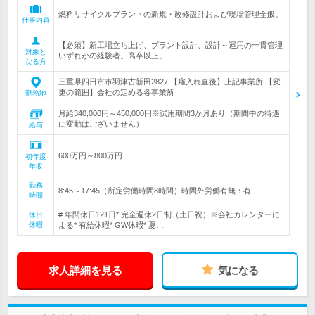
燃料リサイクルプラントの新規・改修設計および現場管理全般。
仕事内容
【必須】新工場立ち上げ、プラント設計、設計～運用の一貫管理
対象と
いずれかの経験者。高卒以上。
なる方
三重県四日市市羽津古新田2827 【雇入れ直後】上記事業所 【変
更の範囲】会社の定める各事業所
勤務地
月給340,000円～450,000円※試用期間3か月あり（期間中の待遇
に変動はございません）
給与
600万円～800万円
初年度
年収
勤務
8:45～17:45（所定労働時間8時間）時間外労働有無：有
時間
# 年間休日121日* 完全週休2日制（土日祝）※会社カレンダーに
休日
休暇
よる* 有給休暇* GW休暇* 夏…
求人詳細を見る
気になる