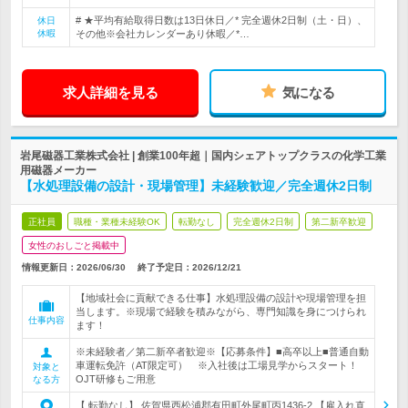
# ★平均有給取得日数は13日休日／* 完全週休2日制（土・日）、
休日
休暇
その他※会社カレンダーあり休暇／*…
求人詳細を見る
気になる
岩尾磁器工業株式会社 | 創業100年超｜国内シェアトップクラスの化学工業
用磁器メーカー
【水処理設備の設計・現場管理】未経験歓迎／完全週休2日制
正社員
職種・業種未経験OK
転勤なし
完全週休2日制
第二新卒歓迎
女性のおしごと掲載中
情報更新日：2026/06/30
終了予定日：
2026/12/21
【地域社会に貢献できる仕事】水処理設備の設計や現場管理を担
当します。※現場で経験を積みながら、専門知識を身につけられ
仕事内容
ます！
※未経験者／第二新卒者歓迎※【応募条件】■高卒以上■普通自動
車運転免許（AT限定可） ※入社後は工場見学からスタート！
対象と
OJT研修もご用意
なる方
【 転勤なし】 佐賀県西松浦郡有田町外尾町丙1436-2 【雇入れ直