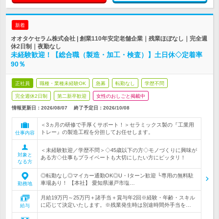
新着
オオタケセラム株式会社 | 創業110年安定老舗企業｜残業ほぼなし｜完全週
休2日制｜夜勤なし
未経験歓迎！【総合職（製造・加工・検査）】土日休◇定着率
90％
正社員
職種・業種未経験OK
急募
転勤なし
学歴不問
完全週休2日制
第二新卒歓迎
女性のおしごと掲載中
情報更新日：2026/08/07
終了予定日：
2026/10/08
＜3ヵ月の研修で手厚くサポート！＞セラミックス製の『工業用
トレー』の製造工程を分担してお任せします。
仕事内容
＜未経験歓迎／学歴不問＞◇45歳以下の方◇モノづくりに興味が
対象と
ある方◇仕事もプライベートも大切にしたい方にピッタリ！
なる方
◎転勤なし◎マイカー通勤OK◎U・Iターン歓迎 └専用の無料駐
車場あり！ 【本社】 愛知県瀬戸市塩…
勤務地
月給19万円～25万円＋諸手当＋賞与年2回※経験・年齢・スキル
に応じて決定いたします。※残業発生時は別途時間外手当を…
給与