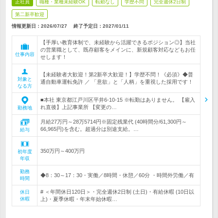
正社員
職種・業種未経験OK
転勤なし
学歴不問
完全週休2日制
第二新卒歓迎
情報更新日：2026/07/27
終了予定日：
2027/01/11
【手厚い教育体制で、未経験から活躍できるポジション◎】当社
の営業職として、既存顧客をメインに、新規顧客対応などもお任
仕事内容
せします！
【未経験者大歓迎！第2新卒大歓迎！】学歴不問！《必須》◆普
対象と
通自動車運転免許 ／ 「意欲」と「人柄」を重視した採用です！
なる方
■本社 東京都江戸川区平井6-10-15 ※転勤はありません。 【雇入
れ直後】上記事業所 【変更の…
勤務地
月給27万円～28万5714円※固定残業代 (40時間分/61,300円～
66,965円)を含む。超過分は別途支給。…
給与
350万円～400万円
初年度
年収
勤務
◆8：30～17：30・実働／8時間・休憩／60分 ・時間外労働／有
時間
# ＜年間休日120日＞・完全週休2日制 (土日)・有給休暇 (10日以
休日
休暇
上)・夏季休暇・年末年始休暇…