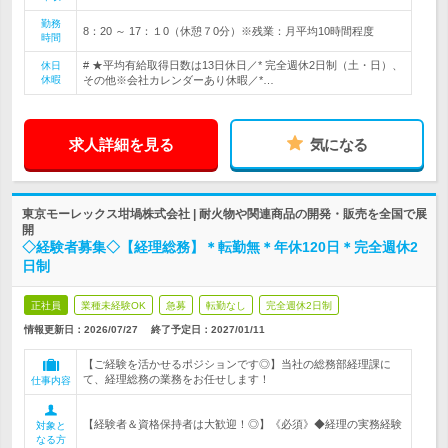
勤務
8：20 ～ 17：１0（休憩７0分）※残業：月平均10時間程度
時間
# ★平均有給取得日数は13日休日／* 完全週休2日制（土・日）、
休日
休暇
その他※会社カレンダーあり休暇／*…
求人詳細を見る
気になる
東京モーレックス坩堝株式会社 | 耐火物や関連商品の開発・販売を全国で展
開
◇経験者募集◇【経理総務】＊転勤無＊年休120日＊完全週休2
日制
正社員
業種未経験OK
急募
転勤なし
完全週休2日制
情報更新日：2026/07/27
終了予定日：
2027/01/11
【ご経験を活かせるポジションです◎】当社の総務部経理課に
て、経理総務の業務をお任せします！
仕事内容
【経験者＆資格保持者は大歓迎！◎】《必須》◆経理の実務経験
対象と
なる方