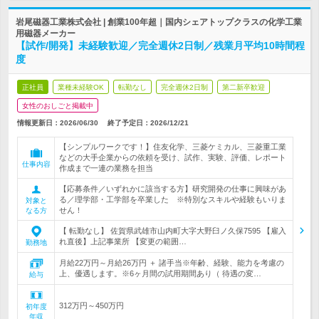
岩尾磁器工業株式会社 | 創業100年超｜国内シェアトップクラスの化学工業
用磁器メーカー
【試作/開発】未経験歓迎／完全週休2日制／残業月平均10時間程
度
正社員
業種未経験OK
転勤なし
完全週休2日制
第二新卒歓迎
女性のおしごと掲載中
情報更新日：2026/06/30
終了予定日：
2026/12/21
【シンプルワークです！】住友化学、三菱ケミカル、三菱重工業
などの大手企業からの依頼を受け、試作、実験、評価、レポート
仕事内容
作成まで一連の業務を担当
【応募条件／いずれかに該当する方】研究開発の仕事に興味があ
る／理学部・工学部を卒業した ※特別なスキルや経験もいりま
対象と
せん！
なる方
【 転勤なし】 佐賀県武雄市山内町大字大野臼ノ久保7595 【雇入
れ直後】上記事業所 【変更の範囲…
勤務地
月給22万円～月給26万円 ＋ 諸手当※年齢、経験、能力を考慮の
上、優遇します。※6ヶ月間の試用期間あり（ 待遇の変…
給与
312万円～450万円
初年度
年収