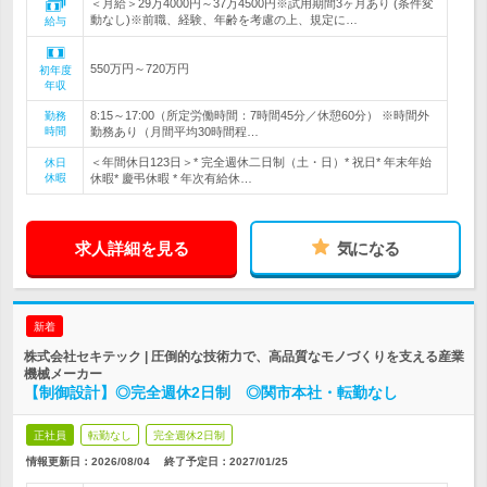
＜月給＞29万4000円～37万4500円※試用期間3ヶ月あり (条件変
動なし)※前職、経験、年齢を考慮の上、規定に…
給与
550万円～720万円
初年度
年収
8:15～17:00（所定労働時間：7時間45分／休憩60分） ※時間外
勤務
時間
勤務あり（月間平均30時間程…
＜年間休日123日＞* 完全週休二日制（土・日）* 祝日* 年末年始
休日
休暇
休暇* 慶弔休暇 * 年次有給休…
求人詳細を見る
気になる
新着
株式会社セキテック | 圧倒的な技術力で、高品質なモノづくりを支える産業
機械メーカー
【制御設計】◎完全週休2日制 ◎関市本社・転勤なし
正社員
転勤なし
完全週休2日制
情報更新日：2026/08/04
終了予定日：
2027/01/25