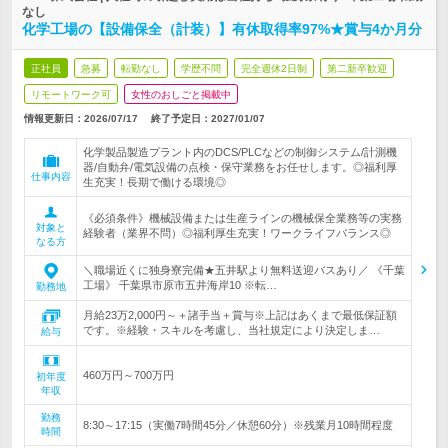
なし
化学工場の【設備保全（計装）】有休取得率97%★賞与4か月分
正社員
急募
転勤なし
学歴不問
完全週休2日制
第二新卒歓迎
リモートワーク可
女性のおしごと掲載中
情報更新日：2026/07/17
終了予定日：
2027/01/07
化学製品製造プラント内のDCS/PLCなどの制御システム/計測機
器/自動弁/電気設備の点検・保守業務をお任せします。◎福利厚
仕事内容
生充実！長期で働ける環境◎
《必須条件》機械設備または生産ラインの機械保全業務等の実務
対象と
経験者（業界不問）◎福利厚生充実！ワークライフバランス◎
なる方
＼職場近くに独身寮完備★五井駅より無料送迎バスあり／ 《千葉
工場》 千葉県市原市五井海岸10 ※転…
勤務地
月給23万2,000円～＋諸手当＋賞与※上記はあくまで最低保証額
です。※経験・スキルを考慮し、当社規定により決定しま…
給与
460万円～700万円
初年度
年収
勤務
8:30～17:15（実働7時間45分／休憩60分）※残業月10時間程度
時間