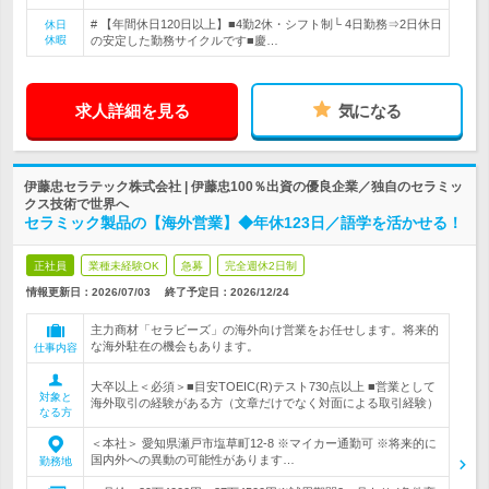
# 【年間休日120日以上】■4勤2休・シフト制└ 4日勤務⇒2日休日
休日
休暇
の安定した勤務サイクルです■慶…
求人詳細を見る
気になる
伊藤忠セラテック株式会社 | 伊藤忠100％出資の優良企業／独自のセラミッ
クス技術で世界へ
セラミック製品の【海外営業】◆年休123日／語学を活かせる！
正社員
業種未経験OK
急募
完全週休2日制
情報更新日：2026/07/03
終了予定日：
2026/12/24
主力商材「セラビーズ」の海外向け営業をお任せします。将来的
な海外駐在の機会もあります。
仕事内容
大卒以上＜必須＞■目安TOEIC(R)テスト730点以上 ■営業として
対象と
海外取引の経験がある方（文章だけでなく対面による取引経験）
なる方
＜本社＞ 愛知県瀬戸市塩草町12-8 ※マイカー通勤可 ※将来的に
国内外への異動の可能性があります…
勤務地