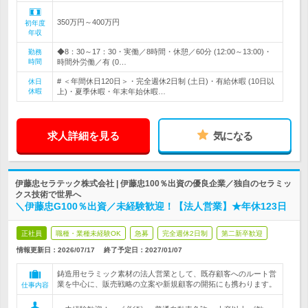
350万円～400万円
初年度
年収
◆8：30～17：30・実働／8時間・休憩／60分 (12:00～13:00)・
勤務
時間
時間外労働／有 (0…
# ＜年間休日120日＞・完全週休2日制 (土日)・有給休暇 (10日以
休日
休暇
上)・夏季休暇・年末年始休暇…
求人詳細を見る
気になる
伊藤忠セラテック株式会社 | 伊藤忠100％出資の優良企業／独自のセラミッ
クス技術で世界へ
＼伊藤忠G100％出資／未経験歓迎！【法人営業】★年休123日
正社員
職種・業種未経験OK
急募
完全週休2日制
第二新卒歓迎
情報更新日：2026/07/17
終了予定日：
2027/01/07
鋳造用セラミック素材の法人営業として、既存顧客へのルート営
業を中心に、販売戦略の立案や新規顧客の開拓にも携わります。
仕事内容