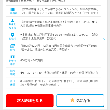
情報更新日：2026/07/27
終了予定日：
2027/01/11
【営業経験を活かして活躍できるポジション◎】当社の営業職と
して、既存顧客をメインに、新規顧客対応などもお任せします！
仕事内容
【営業経験者募集！業界未経験OK！】学歴不問！《必須》◆法
対象と
人営業経験 ◆普通自動車運転免許
なる方
■本社 東京都江戸川区平井6-10-15 ※転勤はありません。 【雇入
れ直後】上記事業所 【変更の…
勤務地
月給28万5714円～42万8571円※固定残業代 (40時間分/6万6965
円)を含む。超過分は別途支給。※経験・…
給与
400万円～600万円
初年度
年収
勤務
◆8：30～17：30・実働／8時間・休憩／60分 ・時間外労働／有
時間
# ＜年間休日120日＞・完全週休2日制 (土日)・有給休暇 (10日以
休日
休暇
上)・夏季休暇・年末年始休暇…
求人詳細を見る
気になる