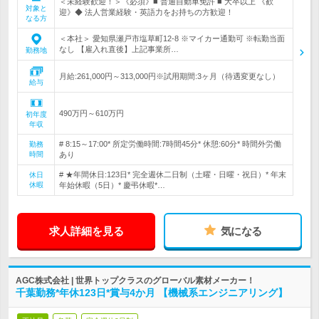
＜未経験歓迎！＞《必須》■ 普通自動車免許 ■ 大卒以上 《歓
対象と
迎》◆ 法人営業経験・英語力をお持ちの方歓迎！
なる方
＜本社＞ 愛知県瀬戸市塩草町12-8 ※マイカー通勤可 ※転勤当面
なし 【雇入れ直後】上記事業所…
勤務地
月給:261,000円～313,000円※試用期間:3ヶ月（待遇変更なし）
給与
490万円～610万円
初年度
年収
# 8:15～17:00* 所定労働時間:7時間45分* 休憩:60分* 時間外労働
勤務
時間
あり
# ★年間休日:123日* 完全週休二日制（土曜・日曜・祝日）* 年末
休日
休暇
年始休暇（5日）* 慶弔休暇*…
求人詳細を見る
気になる
AGC株式会社 | 世界トップクラスのグローバル素材メーカー！
千葉勤務*年休123日*賞与4か月 【機械系エンジニアリング】