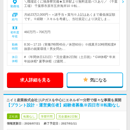
＼職場近くに独身寮完備★五井駅より無料送迎バスあり／ 《千葉
工場》 千葉県市原市五井海岸10 ※転…
勤務地
月給23万2,000円～＋諸手当＋賞与※上記はあくまで最低保証額
です。※経験・スキルを考慮し、当社規定により決定しま…
給与
460万円～700万円
初年度
年収
8:30～17:15（実働7時間45分／休憩60分）※残業月10時間程度#
勤務
時間
抜群の就業環境！男女問わ…
# 《年間休日121日》* 完全週休2日制（土日祝）* GW休暇* 年末
休日
休暇
年始休暇* 夏季休暇（2週間…
求人詳細を見る
気になる
ニイミ産業株式会社 | LPガスを中心にエネルギー分野で様々な事業を展開
【プラント設計・運営責任者】経験者募集※四日市※転勤なし
正社員
転勤なし
学歴不問
完全週休2日制
情報更新日：2026/07/21
終了予定日：
2027/01/11