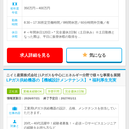
350万円～400万円
初年度
年収
勤務
8:30～17:30所定労働時間／8時間休憩／60分時間外労働／有
時間
# ＜年間休日120日＞* 完全週休2日制（土日休み）※土日勤務と
休日
休暇
なった際は、平日に振替休暇の取得を…
求人詳細を見る
気になる
ニイミ産業株式会社 | LPガスを中心にエネルギー分野で様々な事業を展開
LPガス供給機器の【機械設計メンテナンス】＊福利厚生充実
正社員
業種未経験OK
学歴不問
完全週休2日制
情報更新日：2026/07/21
終了予定日：
2027/01/11
工業用LPガス供給機器の設計、点検、メンテナンスを担当してい
ただきます。
仕事内容
20代～40代活躍中！経験者募集！＜必須＞◎サービスエンジニア
対象と
の経験をお持ち方など