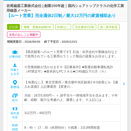
岩尾磁器工業株式会社 | 創業100年超｜国内シェアトップクラスの化学工業
用磁器メーカー
【ルート営業】完全週休2日制／最大12万円の家賃補助あり
正社員
職種・業種未経験OK
転勤なし
完全週休2日制
第二新卒歓迎
女性のおしごと掲載中
情報更新日：2026/06/30
終了予定日：
2026/12/21
【既存顧客へのルート営業です】石油・化学会社や製錬会社など
で使用されている工業用セラミック製品の提案をお任せします。
仕事内容
※営業経験が活かせます※【応募条件】■普通自動車運転免許
対象と
（AT限定可）■基本的なPCスキル■◎40歳以下の方（※）
なる方
【 転勤なし】 東京営業所／東京都中央区銀座2-8-5岩尾ビル 【雇
入れ直後】上記事業所 【変更の…
勤務地
月給：26万5,000円～ ＋ 諸手当※一律地域手当を含みます。※年
齢、経験、能力を考慮の上、優遇します。※上記には…
給与
312万円～450万円
初年度
年収
勤務
8：45 ～ 17：30（休憩60分）※残業：1日1時間程度
時間