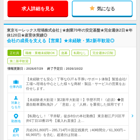
求人詳細を見る
気になる
東京モーレックス坩堝株式会社 | ★創業70年の安定基盤★完全週休2日★年
休120日★産育休実績◎
会社の成長を支える【営業】★未経験・第2新卒歓迎◎
正社員
職種・業種未経験OK
急募
転勤なし
完全週休2日制
第二新卒歓迎
情報更新日：2026/07/29
終了予定日：
2026/10/22
【未経験でも安心！丁寧なOJT＆手厚いサポート体制】製造会社/
工場へ坩堝を中心とした様々な商材・製品・サービスの営業をお
仕事内容
任せします。
【未経験者大歓迎！第2新卒大歓迎！】学歴不問！《必須》◆普
対象と
通自動車運転免許 ／ 「意欲」と「人柄」を重視した採用です！
なる方
【転勤なし！「平井駅」徒歩8分の本社勤務】 東京都江戸川区平
井6丁目10番15号 【雇入れ直後】上…
勤務地
月給261,800円～285,714円※固定残業代（40時間分／61,300円～
66,965円）を含む。超過分は別途…
給与