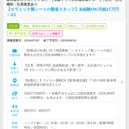
補助・社員食堂あり
【セラミック製シートの製造スタッフ】未経験OK/月給27万円
～/21
正社員
職種・業種未経験OK
急募
転勤なし
完全週休2日制
第二新卒歓迎
女性のおしごと掲載中
情報更新日：2026/07/07
終了予定日：
2026/08/24
《新製品の生産に伴う増員募集！》セラミック製シートの加工・
製造をお任せ♪完全未経験からプロを目指せます◎
仕事内容
【文系・理系不問】未経験歓迎／第二新卒・正社員デビューも
対象と
OK【モノづくりに関心がある方歓迎！】
なる方
【転勤なし】マイカー通勤OK【駐車場完備】 〒501-0695 岐阜県
揖斐郡揖斐川町北方1-1 ※…
勤務地
月給27万580円～＋各種手当※上記には固定残業代（3万6,580円
～／20時間分）を含みます。※固定残業時間を超過…
給与
350万円～450万円
初年度
年収
＜シフト制＞（1）8:00～16:40（2）20:00～翌4:40（実働7時間
勤務
時間
40分／休憩60分）＜…