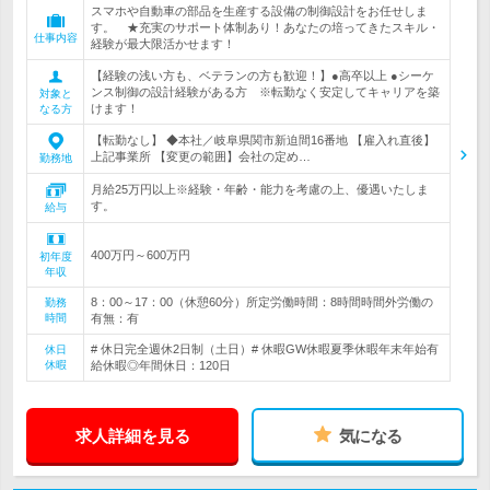
スマホや自動車の部品を生産する設備の制御設計をお任せしま
す。 ★充実のサポート体制あり！あなたの培ってきたスキル・
仕事内容
経験が最大限活かせます！
【経験の浅い方も、ベテランの方も歓迎！】●高卒以上 ●シーケ
ンス制御の設計経験がある方 ※転勤なく安定してキャリアを築
対象と
けます！
なる方
【転勤なし】 ◆本社／岐阜県関市新迫間16番地 【雇入れ直後】
上記事業所 【変更の範囲】会社の定め…
勤務地
月給25万円以上※経験・年齢・能力を考慮の上、優遇いたしま
す。
給与
400万円～600万円
初年度
年収
8：00～17：00（休憩60分）所定労働時間：8時間時間外労働の
勤務
時間
有無：有
# 休日完全週休2日制（土日）# 休暇GW休暇夏季休暇年末年始有
休日
休暇
給休暇◎年間休日：120日
求人詳細を見る
気になる