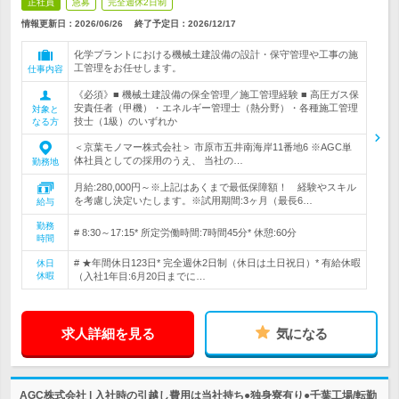
正社員
急募
完全週休2日制
情報更新日：2026/06/26
終了予定日：
2026/12/17
化学プラントにおける機械土建設備の設計・保守管理や工事の施
工管理をお任せします。
仕事内容
《必須》■ 機械土建設備の保全管理／施工管理経験 ■ 高圧ガス保
安責任者（甲機）・エネルギー管理士（熱分野）・各種施工管理
対象と
技士（1級）のいずれか
なる方
＜京葉モノマー株式会社＞ 市原市五井南海岸11番地6 ※AGC単
体社員としての採用のうえ、 当社の…
勤務地
月給:280,000円～※上記はあくまで最低保障額！ 経験やスキル
を考慮し決定いたします。※試用期間:3ヶ月（最長6…
給与
勤務
# 8:30～17:15* 所定労働時間:7時間45分* 休憩:60分
時間
# ★年間休日123日* 完全週休2日制（休日は土日祝日）* 有給休暇
休日
休暇
（入社1年目:6月20日までに…
求人詳細を見る
気になる
AGC株式会社 | 入社時の引越し費用は当社持ち●独身寮有り●千葉工場/転勤