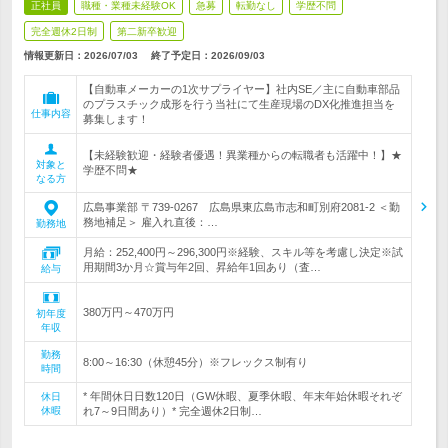
正社員
職種・業種未経験OK
急募
転勤なし
学歴不問
完全週休2日制
第二新卒歓迎
情報更新日：2026/07/03
終了予定日：
2026/09/03
【自動車メーカーの1次サプライヤー】社内SE／主に自動車部品
のプラスチック成形を行う当社にて生産現場のDX化推進担当を
仕事内容
募集します！
【未経験歓迎・経験者優遇！異業種からの転職者も活躍中！】★
対象と
学歴不問★
なる方
広島事業部 〒739-0267 広島県東広島市志和町別府2081-2 ＜勤
務地補足＞ 雇入れ直後：…
勤務地
月給：252,400円～296,300円※経験、スキル等を考慮し決定※試
用期間3か月☆賞与年2回、昇給年1回あり（査…
給与
380万円～470万円
初年度
年収
勤務
8:00～16:30（休憩45分）※フレックス制有り
時間
* 年間休日日数120日（GW休暇、夏季休暇、年末年始休暇それぞ
休日
休暇
れ7～9日間あり）* 完全週休2日制…