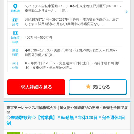
＼バイク＆自転車通勤OK！／ ■本社 東京都江戸川区平井6-10-15
※転勤はありません。 【雇…
勤務地
月給28万5714円～39万2857円※経験・能力等を考慮の上、決定
します※試用期間6ヶ月あり(期間中の待遇変更なし…
給与
400万円～550万円
初年度
年収
◆8：30～17：30・実働／8時間・休憩／60分 (12:00～13:00)・
勤務
時間
時間外労働／有 (0…
# ＜年間休日120日＞・完全週休2日制 (土日)・有給休暇 (10日以
休日
休暇
上)・夏季休暇・年末年始休暇…
求人詳細を見る
気になる
東京モーレックス坩堝株式会社 | 耐火物や関連商品の開発・販売を全国で展
開
◇未経験歓迎◇【営業職】＊転勤無＊年休120日＊完全週休2日
制