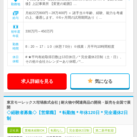
後】上記事業所 【変更の範囲】…
勤務地
月給22万800円～28万400円 ＋ 諸手当※年齢、経験、能力を考慮
の上、優遇します。※6ヶ月間の試用期間あり（ …
給与
330万円～450万円
初年度
年収
勤務
8：20 ～ 17：１0（休憩７0分）※残業：月平均10時間程度
時間
# ★平均有給取得日数は13日休日／* 完全週休2日制（土・日）、
休日
休暇
その他※会社カレンダーあり休暇／*…
求人詳細を見る
気になる
東京モーレックス坩堝株式会社 | 耐火物や関連商品の開発・販売を全国で展
開
◇経験者募集◇【営業職】＊転勤無＊年休120日＊完全週休2日
制
正社員
業種未経験OK
転勤なし
完全週休2日制
第二新卒歓迎