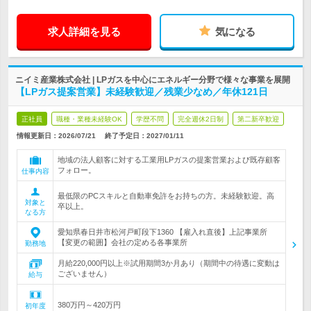
求人詳細を見る
気になる
ニイミ産業株式会社 | LPガスを中心にエネルギー分野で様々な事業を展開
【LPガス提案営業】未経験歓迎／残業少なめ／年休121日
正社員
職種・業種未経験OK
学歴不問
完全週休2日制
第二新卒歓迎
情報更新日：2026/07/21
終了予定日：
2027/01/11
地域の法人顧客に対する工業用LPガスの提案営業および既存顧客
フォロー。
仕事内容
最低限のPCスキルと自動車免許をお持ちの方。未経験歓迎。高
対象と
卒以上。
なる方
愛知県春日井市松河戸町段下1360 【雇入れ直後】上記事業所
【変更の範囲】会社の定める各事業所
勤務地
月給220,000円以上※試用期間3か月あり（期間中の待遇に変動は
ございません）
給与
380万円～420万円
初年度