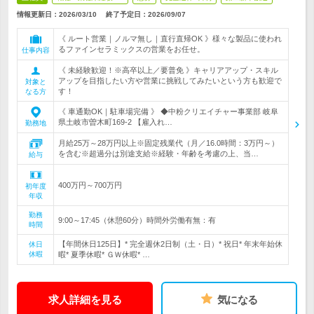
情報更新日：2026/03/10
終了予定日：
2026/09/07
《 ルート営業｜ノルマ無し｜直行直帰OK 》様々な製品に使われ
るファインセラミックスの営業をお任せ。
仕事内容
《 未経験歓迎！※高卒以上／要普免 》キャリアアップ・スキル
アップを目指したい方や営業に挑戦してみたいという方も歓迎で
対象と
す！
なる方
《 車通勤OK｜駐車場完備 》 ◆中粉クリエイチャー事業部 岐阜
県土岐市曽木町169-2 【雇入れ…
勤務地
月給25万～28万円以上※固定残業代（月／16.0時間：3万円～）
を含む※超過分は別途支給※経験・年齢を考慮の上、当…
給与
400万円～700万円
初年度
年収
勤務
9:00～17:45（休憩60分）時間外労働有無：有
時間
【年間休日125日】* 完全週休2日制（土・日）* 祝日* 年末年始休
休日
休暇
暇* 夏季休暇* ＧＷ休暇* …
求人詳細を見る
気になる