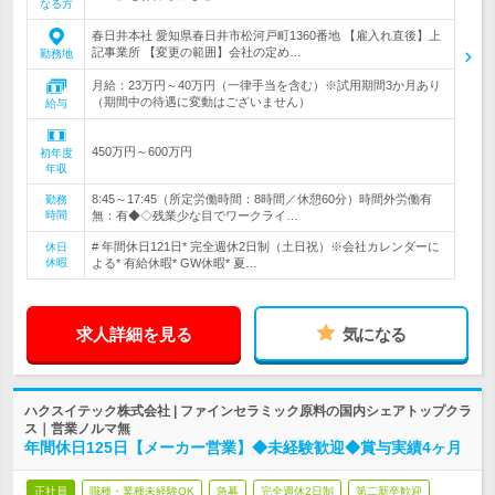
なる方
春日井本社 愛知県春日井市松河戸町1360番地 【雇入れ直後】上
記事業所 【変更の範囲】会社の定め…
勤務地
月給：23万円～40万円（一律手当を含む）※試用期間3か月あり
（期間中の待遇に変動はございません）
給与
450万円～600万円
初年度
年収
8:45～17:45（所定労働時間：8時間／休憩60分）時間外労働有
勤務
時間
無：有◆◇残業少な目でワークライ…
# 年間休日121日* 完全週休2日制（土日祝）※会社カレンダーに
休日
休暇
よる* 有給休暇* GW休暇* 夏…
求人詳細を見る
気になる
ハクスイテック株式会社 | ファインセラミック原料の国内シェアトップクラ
ス｜営業ノルマ無
年間休日125日【メーカー営業】◆未経験歓迎◆賞与実績4ヶ月
正社員
職種・業種未経験OK
急募
完全週休2日制
第二新卒歓迎