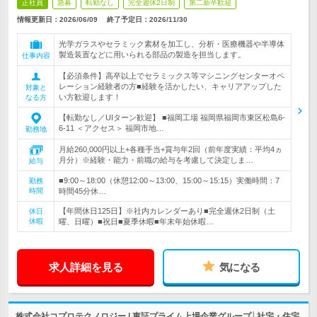
正社員
急募
転勤なし
完全週休2日制
第二新卒歓迎
情報更新日：2026/06/09
終了予定日：
2026/11/30
光学ガラスやセラミック素材を加工し、分析・医療機器や半導体
製造装置などに用いられる部品の製造を担当します。
仕事内容
【必須条件】高卒以上でセラミックス等マシニングセンターオペ
レーション経験者の方■経験を活かしたい、キャリアアップした
対象と
い方歓迎します！
なる方
【転勤なし／UIターン歓迎】 ■福岡工場 福岡県福岡市東区松島6-
6-11 ＜アクセス＞ 福岡市地…
勤務地
月給260,000円以上+各種手当+賞与年2回（前年度実績：平均4ヵ
月分）※経験・能力・前職の給与を考慮して決定しま…
給与
■9:00～18:00（休憩12:00～13:00、15:00～15:15）実働時間：7
勤務
時間
時間45分休…
【年間休日125日】※社内カレンダーあり■完全週休2日制（土
休日
休暇
曜、日曜）■祝日■夏季休暇■年末年始休暇…
求人詳細を見る
気になる
株式会社コプロテクノロジー | 東証プライム上場企業グループ│社宅・住宅