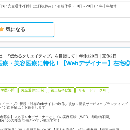
0日★* 完全週休2日制（土日祝休み）* 有給休暇（10日～20日）* 年末年始休…
気になる
 | 『伝わるクリエイティブ』を目指して｜年休120日｜完休2日
医療・美容医療に特化！【Webデザイナー】在宅
学歴不問
完全週休2日制
第二新卒歓迎
リモートワーク可
エイティブ》新規・既存Webサイトの制作／改修～新規サービスのブランディング
イン面を幅広くお任せします！
者募集】＜必須＞◆デザイナーとしての実務経験（WEB、印刷物不問）
r、Photoshopの知識 ◎働きやすい環境です！