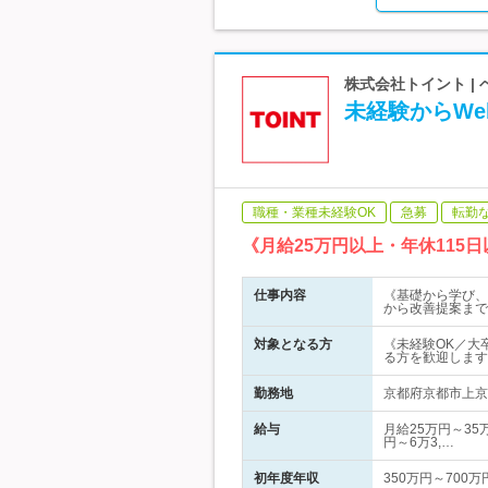
株式会社トイント |
未経験からW
職種・業種未経験OK
急募
転勤
《月給25万円以上・年休11
仕事内容
《基礎から学び、
から改善提案まで
対象となる方
《未経験OK／大
る方を歓迎します
勤務地
京都府京都市上京区
給与
月給25万円～35
円～6万3,…
初年度年収
350万円～700万