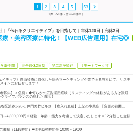
…
1
2
3
4
5
53
1件〜50件（全2648件中）
 | 『伝わるクリエイティブ』を目指して｜年休120日｜完休2日
医療・美容医療に特化！【WEB広告運用】在宅◎
学歴不問
完全週休2日制
第二新卒歓迎
リモートワーク可
エイティブ》自由診療に特化した総合マーケティング企業である当社にて、リステ
メインにお任せします！
者募集】＜必須＞◆何らかの広告運用経験（リスティングの経験がある方は歓迎
ークライフバランスの取れた環境！
谷区渋谷1-20-1 井門美竹ビル2F 【雇入れ直後】上記の事業所 【変更の範囲…
,000円～4,800,000円※経験・年齢・能力を考慮して決定いたします※12分割した金額
働制（1日8時間）■標準勤務時間帯 10:00～19:00