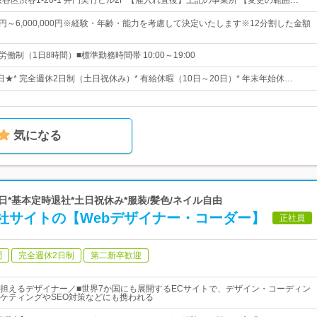
谷区渋谷1-20-1 井門美竹ビル2F 【雇入れ直後】上記の事業所 【変更の範囲…
,000円～6,000,000円※経験・年齢・能力を考慮して決定いたします※12分割した金額
働制（1日8時間）■標準勤務時間帯 10:00～19:00
0日★* 完全週休2日制（土日祝休み）* 有給休暇（10日～20日）* 年末年始休…
気になる
7日*基本定時退社*土日祝休み*服装/髪色/ネイル自由
社サイトの【Webデザイナー・コーダー】
正社員
問
完全週休2日制
第二新卒歓迎
担えるデザイナー／■世界7か国にも展開するECサイトで、デザイン・コーディン
ケティングやSEO対策などにも携われる