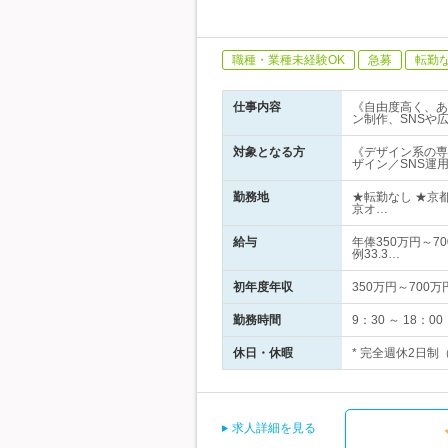
職種・業種未経験OK
急募
転勤
仕事内容
《自由度高く、あ
ン制作、SNSや
対象となる方
《デザイン系の専
ザイン／SNS運
勤務地
★転勤なし ★京
京オ…
給与
年俸350万円～7
例33.3…
初年度年収
350万円～700万
勤務時間
9：30 ～ 18
休日・休暇
* 完全週休2日制
求人詳細を見る