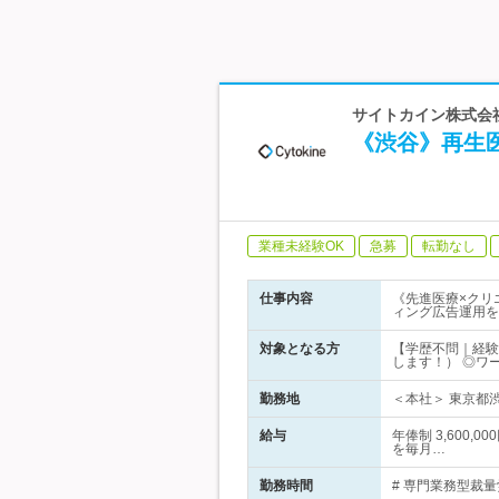
サイトカイン株式会社
《渋谷》再生
業種未経験OK
急募
転勤なし
仕事内容
《先進医療×クリ
ィング広告運用を
対象となる方
【学歴不問｜経験
します！） ◎ワ
勤務地
＜本社＞ 東京都渋
給与
年俸制 3,600
を毎月…
勤務時間
# 専門業務型裁量労