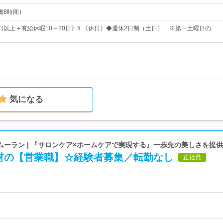
実働8時間）
5日以上＋有給休暇10～20日》# 《休日》◆週休2日制（土日） ※第一土曜日の
気になる
ーラン | 『サロンケア×ホームケアで実現する』一歩先の美しさを提
材の【営業職】☆経験者募集／転勤なし
正社員