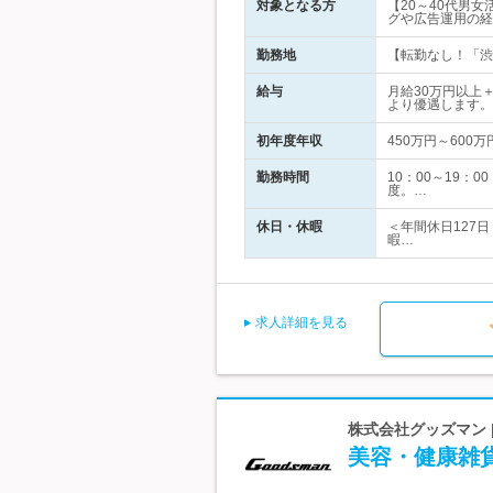
対象となる方
【20～40代男
グや広告運用の経
勤務地
【転勤なし！「渋谷
給与
月給30万円以上
より優遇します。
初年度年収
450万円～600万
勤務時間
10：00～19
度。…
休日・休暇
＜年間休日127
暇…
求人詳細を見る
株式会社グッズマン 
美容・健康雑貨