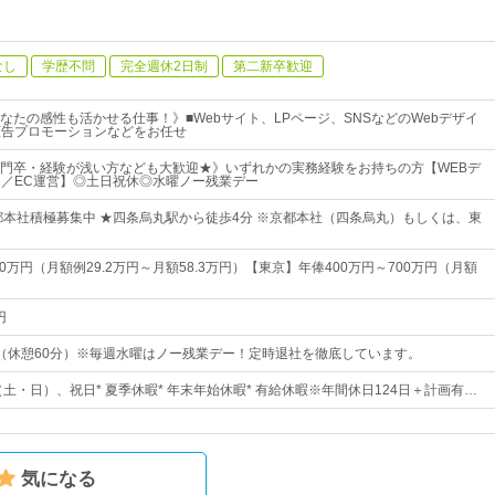
なし
学歴不問
完全週休2日制
第二新卒歓迎
なたの感性も活かせる仕事！》■Webサイト、LPページ、SNSなどのWebデザイ
広告プロモーションなどをお任せ
門卒・経験が浅い方なども大歓迎★》いずれかの実務経験をお持ちの方【WEBデ
用／EC運営】◎土日祝休◎水曜ノー残業デー
都本社積極募集中 ★四条烏丸駅から徒歩4分 ※京都本社（四条烏丸）もしくは、東
00万円（月額例29.2万円～月額58.3万円）【東京】年俸400万円～700万円（月額
円
：00（休憩60分）※毎週水曜はノー残業デー！定時退社を徹底しています。
（土・日）、祝日* 夏季休暇* 年末年始休暇* 有給休暇※年間休日124日＋計画有…
気になる