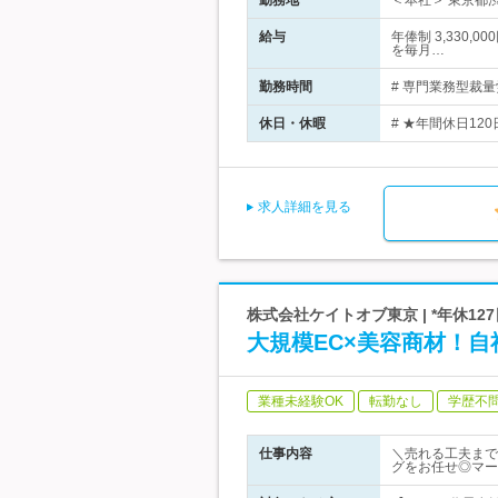
勤務地
＜本社＞ 東京都渋
給与
年俸制 3,330
を毎月…
勤務時間
# 専門業務型裁量労
休日・休暇
# ★年間休日12
求人詳細を見る
株式会社ケイトオブ東京 | *年休12
大規模EC×美容商材！自
業種未経験OK
転勤なし
学歴不
仕事内容
＼売れる工夫まで
グをお任せ◎マー