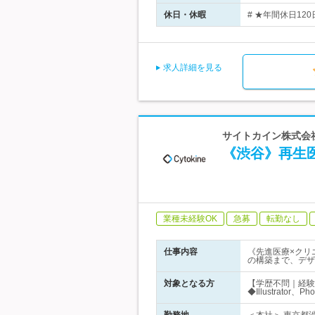
休日・休暇
# ★年間休日12
求人詳細を見る
サイトカイン株式会社
《渋谷》再生
業種未経験OK
急募
転勤なし
仕事内容
《先進医療×クリ
の構築まで、デザ
対象となる方
【学歴不問｜経験
◆Illustrato