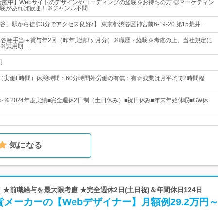
女活躍中】Webサイトのデザインやコーディングの経験をお持ちの方 ◎マーケティン
験があれば歓迎！※ジャンル不問
」駅から徒歩3分でアクセス良好♪】 東京都渋谷区神宮前6-19-20 第15荒井…
＋各種手当＋賞与年2回（昨年実績3ヶ月分）※職歴・経験を考慮の上、当社規定に
※試用期…
円
：00（実働8時間）休憩時間：60分時間外労働の有無：有☆残業は月平均で2時間程
日＞※2024年度実績■完全週休2日制（土日休み）■祝日休み■年末年始休暇■GW休
気になる
| ★前職給与を最大限考慮 ★完全週休2日(土日祝)＆年間休日124日
メーカーの【Webデザイナー】月額例29.2万円