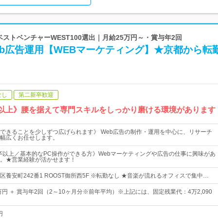
 ベストベンチャーWEST100選出｜月給25万円～・賞与年2回
eb広告運用【WEBマーケティング】★京都から転
なし
第二新卒歓迎
5日以上》腰を据えて専門スキルをしっかり磨ける環境があります
できることを少しずつ広げられます》 Web広告の制作・運用を中心に、リサーチ
幅広くお任せします。
卒以上／基本的なPC操作ができる方》Webマーケティングや広告の仕事に興味があ
。★営業経験が活かせます！
養安町242番1 ROOST御所西5F ※転勤なし ★音楽が流れるオフィスで集中…
万円 ＋ 賞与年2回（2～10ヶ月分※前年平均）※上記には、固定残業代：4万2,090
円