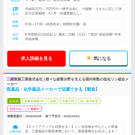
勤務地
月給50万円～70万円※一律手当含む。※経験・スキルに応じて決
定※試用期間：3ヶ月（待遇変動なし）
給与
勤務
8:30～17:00（休憩45分）時間外労働：有
時間
# 年間休日120日以上* 週休二日制（土日）* 祝日* 有給休暇* 年末
休日
休暇
年始休暇
求人詳細を見る
気になる
三國製薬工業株式会社 | 様々な産業分野を支える国内有数の塩化リン総合メ
ーカー
医薬品・化学薬品メーカーで活躍できる【製造】
正社員
業種未経験OK
急募
学歴不問
第二新卒歓迎
女性のおしごと掲載中
情報更新日：2026/05/08
終了予定日：
2026/10/01
【キャリアアップも目指せる！】リン化合物を中心とした医薬
品・工業薬品の製造事業において、製造業務をお任せします！
仕事内容