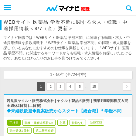
WEBサイト 医薬品 学歴不問に関する求人・転職・中
途採用情報＜8/7（金）更新＞
マイナビ転職では「WEBサイト 医薬品 学歴不問」に関連する転職・求人・中
途採用情報を多数掲載中!「WEBサイト 医薬品 学歴不問」の転職・求人情報を
探しているあなたにおすすめのお仕事を掲載しています。「WEBサイト 医薬
品 学歴不問」に関連するキーワードからも転職・求人情報をお探しいただける
ので、あなたにぴったりのお仕事を見つけてみてください!
1～50件 (全724件中)
…
1
2
3
4
5
15
岩見沢ヤクルト販売株式会社 | ヤクルト製品の販売｜残業月5時間程度＆完
全週休2日制 (土日祝)
◆未経験歓迎◆提案販売からスタート【総合職】＊学歴不問
正社員
職種・業種未経験OK
急募
転勤なし
学歴不問
完全週休2日制
第二新卒歓迎