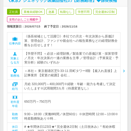
《東京》ジェネリック医薬品会社の【財務経理】◆係長候補
正社員
業種未経験OK
急募
転勤なし
学歴不問
完全週休2日制
女性のおしごと掲載中
情報更新日：2026/07/15
終了予定日：
2026/11/16
《係長候補として活躍◎》本社での月次・年次決算から原価計
算、管理会計、ファンドや親会社への報告業務などの経理財務全
仕事内容
般をお任せします！
【学歴不問】＜必須＞経理財務／製造業での原価計算・採算管理
／月次・年次決算の一連の業務を主導 ／管理会計（予算策定・予
対象と
実分析）経験のいずれか
なる方
＜本社＞ 東京都港区芝5-33-11 田町タワー8階 【雇入れ直後】上
記事業所 【変更の範囲】会社…
勤務地
月給 320,000円～400,000円※経験・年齢・能力を考慮して決定
いたします※試用期間3カ月（待遇変更なし）
給与
650万円～750万円
初年度
年収
9:00～18:00（実働8時間／休憩60分）※休憩時間 12:00～13:00※
勤務
時間
時差勤務制あり※時…
# ★年間休日123日★* 完全週休2日制（土日祝休み）* 有給休暇
休日
休暇