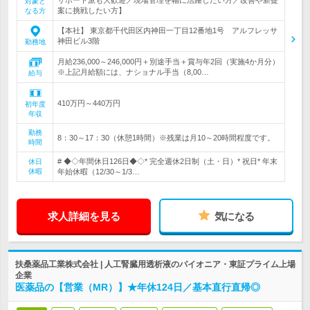
対象と
案に挑戦したい方】
なる方
【本社】 東京都千代田区内神田一丁目12番地1号 アルフレッサ
神田ビル3階
勤務地
月給236,000～246,000円＋別途手当＋賞与年2回（実施4か月分）
※上記月給額には、ナショナル手当（8,00…
給与
410万円～440万円
初年度
年収
勤務
8：30～17：30（休憩1時間）※残業は月10～20時間程度です。
時間
# ◆◇年間休日126日◆◇* 完全週休2日制（土・日）* 祝日* 年末
休日
休暇
年始休暇（12/30～1/3…
求人詳細を見る
気になる
扶桑薬品工業株式会社 | 人工腎臓用透析液のパイオニア・東証プライム上場
企業
医薬品の【営業（MR）】★年休124日／基本直行直帰◎