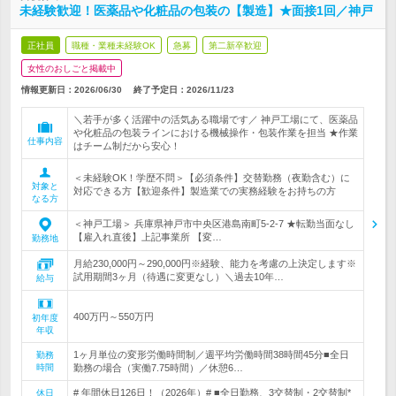
未経験歓迎！医薬品や化粧品の包装の【製造】★面接1回／神戸
正社員
職種・業種未経験OK
急募
第二新卒歓迎
女性のおしごと掲載中
情報更新日：2026/06/30
終了予定日：
2026/11/23
＼若手が多く活躍中の活気ある職場です／ 神戸工場にて、医薬品
や化粧品の包装ラインにおける機械操作・包装作業を担当 ★作業
仕事内容
はチーム制だから安心！
＜未経験OK！学歴不問＞【必須条件】交替勤務（夜勤含む）に
対象と
対応できる方【歓迎条件】製造業での実務経験をお持ちの方
なる方
＜神戸工場＞ 兵庫県神戸市中央区港島南町5-2-7 ★転勤当面なし
【雇入れ直後】上記事業所 【変…
勤務地
月給230,000円～290,000円※経験、能力を考慮の上決定します※
試用期間3ヶ月（待遇に変更なし）＼過去10年…
給与
400万円～550万円
初年度
年収
1ヶ月単位の変形労働時間制／週平均労働時間38時間45分■全日
勤務
時間
勤務の場合（実働7.75時間）／休憩6…
# 年間休日126日！（2026年）# ■全日勤務、3交替制・2交替制*
休日