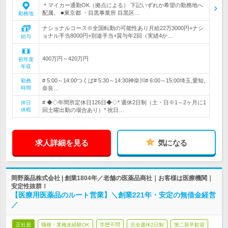
＊マイカー通勤OK（拠点による） 下記いずれか希望の勤務地へ
配属。 ■東京都 ・目黒事業所 目黒区…
勤務地
ナショナルコース※全国転勤の可能性あり月給22万3000円+ナシ
ョナル手当8000円+別途手当+賞与年2回（実績4か…
給与
400万円～420万円
初年度
年収
# 5:00～14:00つくば# 5:30～14:30神奈川# 6:00～15:00埼玉,愛知,
勤務
時間
奈良…
# ◆◇年間所定休日126日◆◇* 週休2日制（土・日※1～2ヶ月に1
休日
休暇
回土曜出勤の場合あり）* 祝日…
求人詳細を見る
気になる
岡野薬品株式会社 | 創業1804年／老舗の医薬品商社｜お客様は医療機関｜
安定性抜群！
【医療用医薬品のルート営業】＼創業221年・安定の無借金経営
／
正社員
職種・業種未経験OK
学歴不問
完全週休2日制
第二新卒歓迎