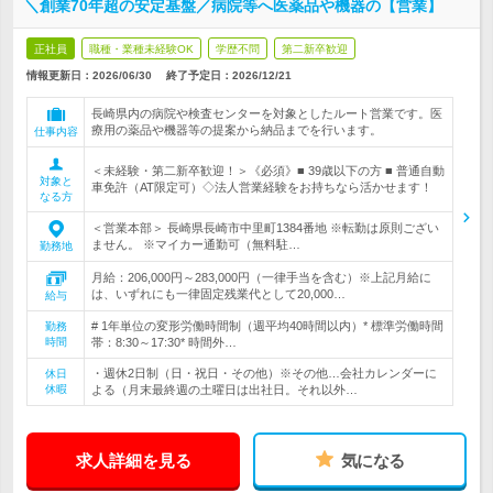
＼創業70年超の安定基盤／病院等へ医薬品や機器の【営業】
正社員
職種・業種未経験OK
学歴不問
第二新卒歓迎
情報更新日：2026/06/30
終了予定日：
2026/12/21
長崎県内の病院や検査センターを対象としたルート営業です。医
療用の薬品や機器等の提案から納品までを行います。
仕事内容
＜未経験・第二新卒歓迎！＞《必須》■ 39歳以下の方 ■ 普通自動
対象と
車免許（AT限定可）◇法人営業経験をお持ちなら活かせます！
なる方
＜営業本部＞ 長崎県長崎市中里町1384番地 ※転勤は原則ござい
ません。 ※マイカー通勤可（無料駐…
勤務地
月給：206,000円～283,000円（一律手当を含む）※上記月給に
は、いずれにも一律固定残業代として20,000…
給与
# 1年単位の変形労働時間制（週平均40時間以内）* 標準労働時間
勤務
時間
帯：8:30～17:30* 時間外…
・週休2日制（日・祝日・その他）※その他…会社カレンダーに
休日
休暇
よる（月末最終週の土曜日は出社日。それ以外…
求人詳細を見る
気になる