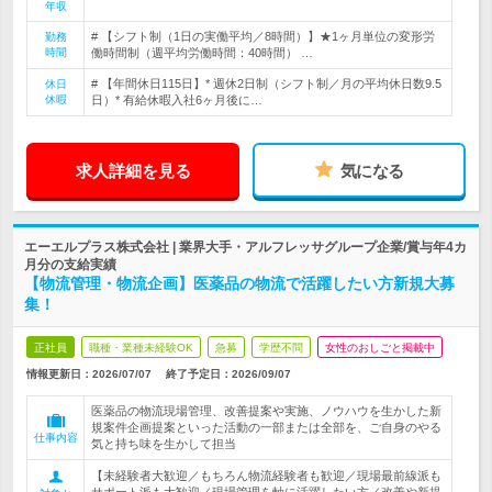
年収
# 【シフト制（1日の実働平均／8時間）】★1ヶ月単位の変形労
勤務
時間
働時間制（週平均労働時間：40時間） …
# 【年間休日115日】* 週休2日制（シフト制／月の平均休日数9.5
休日
休暇
日）* 有給休暇入社6ヶ月後に…
求人詳細を見る
気になる
エーエルプラス株式会社 | 業界大手・アルフレッサグループ企業/賞与年4カ
月分の支給実績
【物流管理・物流企画】医薬品の物流で活躍したい方新規大募
集！
正社員
職種・業種未経験OK
急募
学歴不問
女性のおしごと掲載中
情報更新日：2026/07/07
終了予定日：
2026/09/07
医薬品の物流現場管理、改善提案や実施、ノウハウを生かした新
規案件企画提案といった活動の一部または全部を、ご自身のやる
仕事内容
気と持ち味を生かして担当
【未経験者大歓迎／もちろん物流経験者も歓迎／現場最前線派も
サポート派も大歓迎／現場管理を軸に活躍したい方／改善や新提