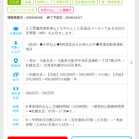
正社員
急募
転勤なし
学歴不問
完全週休2日制
第二新卒歓迎
リモートワーク可
女性のおしごと掲載中
情報更新日：2026/06/26
終了予定日：
2026/12/17
人工腎臓用透析液などを中心とした医薬品メーカーである当社の
営業職（MR）をお任せします。
仕事内容
《必須》◆大卒以上◆MR認定証をお持ちの方◆普通自動車運転
対象と
免許
なる方
＜本社・大阪支店＞ 大阪府大阪市中央区道修町一丁目7番10号 ＜
札幌支店＞ 北海道札幌市白石区東札…
勤務地
＜札幌支店＞【月給】220,000円～330,000円＜その他＞【月給】
270,000円～430,000円※経験・年…
給与
350万円～700万円
初年度
年収
# 事業場外みなし労働時間制（1日8時間）＜標準的な勤務時間帯
勤務
時間
＞■札幌支店：8:30～17:30■そ…
# ＜年間休日日数124日＞# ＜完全週休2日制（土日祝）＞* 有給
休日
休暇
休暇（入社6か月後から10日～）…