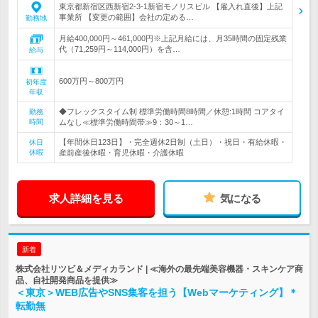
東京都新宿区西新宿2-3-1新宿モノリスビル 【雇入れ直後】上記
事業所 【変更の範囲】会社の定める…
勤務地
月給400,000円～461,000円※上記月給には、月35時間の固定残業
代（71,259円～114,000円）を含…
給与
600万円～800万円
初年度
年収
◆フレックスタイム制 標準労働時間8時間／休憩:1時間 コアタイ
勤務
時間
ムなし≪標準労働時間帯≫9：30～1…
【年間休日123日】・完全週休2日制（土日）・祝日・有給休暇・
休日
休暇
産前産後休暇・育児休暇・介護休暇
求人詳細を見る
気になる
新着
株式会社リツビ＆メディカランド | ≪海外の最先端美容機器・スキンケア商
品、自社開発商品を提供≫
＜東京＞WEB広告やSNS集客を担う【Webマーケティング】＊
転勤無