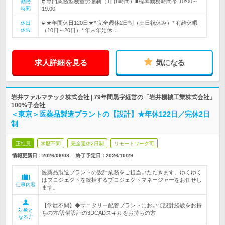
# 専門業務型裁量労働制（1日8時間）■標準勤務時間帯 10:00～
勤務
時間
19:00
# ★年間休日120日★* 完全週休2日制（土日祝休み）* 有給休暇
休日
休暇
（10日～20日）* 年末年始休…
求人詳細を見る
気になる
岩井ファルマテック株式会社 | 79年間黒字経営の「岩井機械工業株式会社」
100%子会社
＜東京＞医薬品製造プラントの【設計】★年休122日／完休2日
制
正社員
学歴不問
完全週休2日制
リモートワーク可
情報更新日：2026/06/08
終了予定日：
2026/10/29
医薬品製造プラントの設計業務をご担当いただきます。ゆくゆく
はプロジェクトを統括するプロジェクトマネージャーをお任せし
仕事内容
ます。
【学歴不問】◆サニタリー配管プラントにおいて設計経験をお持
対象と
ちの方/設備設計の3DCADスキルをお持ちの方
なる方