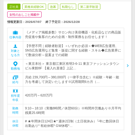
正社員
業種未経験OK
急募
転勤なし
第二新卒歓迎
女性のおしごと掲載中
情報更新日：2026/07/07
終了予定日：
2026/12/28
《メディア掲載多数》サロン向け美容機器・化粧品などの商品販
売促進や集客のための企画・制作業務をお任せします！
仕事内容
【学歴不問｜経験者歓迎】＜いずれか必須＞◆WEB広告運用、
SNS広告運用など集客・販促に関する経験・スキル◆広告業界に
対象と
て数値分析～提案までの経験
なる方
＜東京本社＞ 東京都江東区有明3-6-11 東京ファッションタウン
ビル東館8F 【雇入れ直後】上記…
勤務地
月給 239,700円～380,000円（一律手当含む）※経験・年齢・能
力を考慮して決定いたします※試用期間6カ月（…
給与
420万円～620万円
初年度
年収
9:10～18:10（実働8時間／休憩60分）※時間外労働あり※月平均
勤務
時間
残業25.6時間
# ★年間休日124日★* 週休2日制（土日祝休み）└年に数回休日
休日
休暇
出勤あり* 有給休暇* GW休暇*…