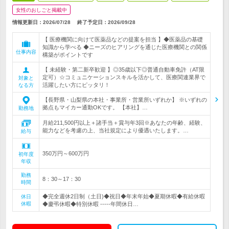
女性のおしごと掲載中
情報更新日：2026/07/28
終了予定日：
2026/09/28
【 医療機関に向けて医薬品などの提案を担当 】◆医薬品の基礎
知識から学べる ◆ニーズのヒアリングを通じた医療機関との関係
仕事内容
構築がポイントです
【 未経験・第二新卒歓迎 】◎35歳以下◎普通自動車免許（AT限
定可）☆コミュニケーションスキルを活かして、医療関連業界で
対象と
活躍したい方にピッタリ！
なる方
【長野県・山梨県の本社・事業所・営業所いずれか】 ※いずれの
拠点もマイカー通勤OKです。 【本社】…
勤務地
月給211,500円以上＋諸手当＋賞与年3回※あなたの年齢、経験、
能力などを考慮の上、当社規定により優遇いたします。…
給与
350万円～600万円
初年度
年収
勤務
8：30～17：30
時間
◆完全週休2日制（土日)◆祝日◆年末年始◆夏期休暇◆有給休暇
休日
休暇
◆慶弔休暇◆特別休暇 -----年間休日…