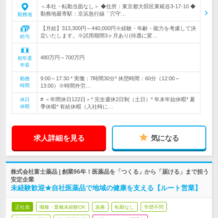
＜本社・転勤当面なし＞ ◆住所：東京都大田区東糀谷3-17-10 ◆
勤務地最寄駅：京浜急行線「穴守…
勤務地
【月給】313,300円～440,000円※経験・年齢・能力を考慮して決
定いたします。※試用期間3ヶ月あり(待遇に変…
給与
480万円～700万円
初年度
年収
9:00～17:30 * 実働：7時間30分* 休憩時間：60分（12:00～
勤務
時間
13:00）※時間外労…
# ＜年間休日122日＞* 完全週休2日制（土日）* 年末年始休暇* 夏
休日
休暇
季休暇* 有給休暇（入社時に…
求人詳細を見る
気になる
株式会社富士薬品 | 創業96年！医薬品を「つくる」から「届ける」まで担う
安定企業
未経験歓迎★自社医薬品で地域の健康を支える【ルート営業】
正社員
職種・業種未経験OK
急募
転勤なし
学歴不問