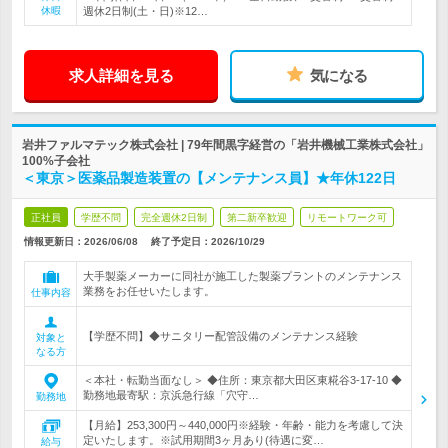
休暇
週休2日制(土・日)※12…
求人詳細を見る
気になる
岩井ファルマテック株式会社 | 79年間黒字経営の「岩井機械工業株式会社」
100%子会社
＜東京＞医薬品製造装置の【メンテナンス員】★年休122日
正社員
学歴不問
完全週休2日制
第二新卒歓迎
リモートワーク可
情報更新日：2026/06/08
終了予定日：
2026/10/29
大手製薬メーカーに同社が施工した製薬プラントのメンテナンス
業務をお任せいたします。
仕事内容
【学歴不問】◆サニタリー配管設備のメンテナンス経験
対象と
なる方
＜本社・転勤当面なし＞ ◆住所：東京都大田区東糀谷3-17-10 ◆
勤務地最寄駅：京浜急行線「穴守…
勤務地
【月給】253,300円～440,000円※経験・年齢・能力を考慮して決
定いたします。※試用期間3ヶ月あり(待遇に変…
給与