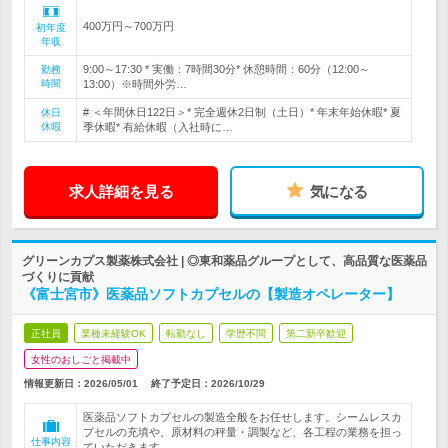
400万円～700万円
初年度
年収
9:00～17:30 * 実働：7時間30分* 休憩時間：60分（12:00～
勤務
時間
13:00）※時間外労…
# ＜年間休日122日＞* 完全週休2日制（土日）* 年末年始休暇* 夏
休日
休暇
季休暇* 有給休暇（入社時に…
求人詳細を見る
気になる
グリーンカプス製薬株式会社 | ◎東和薬品グループとして、高品質な医薬品
づくりに貢献
《富士宮市》医薬品ソフトカプセルの【製造オペレーター】
正社員
業種未経験OK
転勤なし
学歴不問
第二新卒歓迎
女性のおしごと掲載中
情報更新日：2026/05/01
終了予定日：
2026/10/29
医薬品ソフトカプセルの製造全般をお任せします。シームレスカ
プセルの充填や、原材料の秤量・調製など、各工程の業務を担っ
仕事内容
ていただきます。