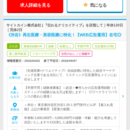
求人詳細を見る
気になる
サイトカイン株式会社 | 『伝わるクリエイティブ』を目指して｜年休120日
｜完休2日
《渋谷》再生医療・美容医療に特化！【WEB広告運用】在宅◎
正社員
業種未経験OK
急募
転勤なし
学歴不問
完全週休2日制
第二新卒歓迎
リモートワーク可
女性のおしごと掲載中
情報更新日：2026/04/02
終了予定日：
2026/09/07
《先進医療×クリエイティブ》自由診療に特化した総合マーケテ
ィング企業である当社にて、リスティング広告運用をメインにお
仕事内容
任せします！
【学歴不問｜経験者募集】＜必須＞◆何らかの広告運用経験（リ
スティングの経験がある方は歓迎します！） ◎ワークライフバラ
対象と
ンスの取れた環境！
なる方
＜本社＞ 東京都渋谷区渋谷1-20-1 井門美竹ビル2F 【雇入れ直
後】上記の事業所 【変更の範囲…
勤務地
年俸制 3,600,000円～4,800,000円※経験・年齢・能力を考慮して
決定いたします※12分割した金額を毎月…
給与