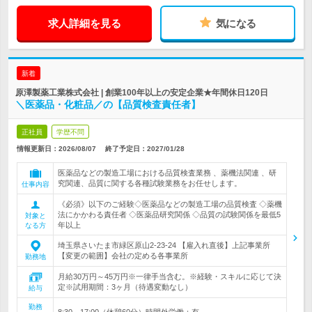
求人詳細を見る
気になる
新着
原澤製薬工業株式会社 | 創業100年以上の安定企業★年間休日120日
＼医薬品・化粧品／の【品質検査責任者】
正社員
学歴不問
情報更新日：2026/08/07
終了予定日：
2027/01/28
医薬品などの製造工場における品質検査業務 、薬機法関連 、研
究関連、品質に関する各種試験業務をお任せします。
仕事内容
《必須》以下のご経験◇医薬品などの製造工場の品質検査 ◇薬機
法にかかわる責任者 ◇医薬品研究関係 ◇品質の試験関係を最低5
対象と
年以上
なる方
埼玉県さいたま市緑区原山2-23-24 【雇入れ直後】上記事業所
【変更の範囲】会社の定める各事業所
勤務地
月給30万円～45万円※一律手当含む。※経験・スキルに応じて決
定※試用期間：3ヶ月（待遇変動なし）
給与
勤務
8:30～17:00（休憩60分）時間外労働：有