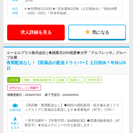
時間
19:00
# ★年間休日120日★* 完全週休2日制（土日祝休み）* 有給休暇
休日
休暇
（10日～20日）* 年末年始休…
求人詳細を見る
気になる
エーエルプラス株式会社 | ◆残業月20H程度◆大手「アルフレッサ」グルー
プ企業
夜間配送なし！【医薬品の配送ドライバー】土日祝休＊年休126
日
正社員
職種・業種未経験OK
急募
転勤なし
学歴不問
女性のおしごと掲載中
情報更新日：2026/07/03
終了予定日：
2026/09/03
【長距離・夜間配送なし】◆病院や調剤薬局・処方箋を扱うドラ
ッグストアに医薬品を配送します★普通免許（AT可）でOK！
仕事内容
＊若手活躍中＊【学歴不問／未経験歓迎】◆普通自動車免許（AT
対象と
限定可）★社会人デビューの方も歓迎します！
なる方