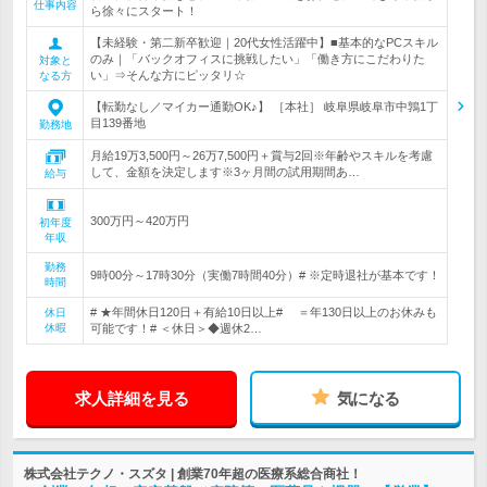
仕事内容
ら徐々にスタート！
【未経験・第二新卒歓迎｜20代女性活躍中】■基本的なPCスキル
のみ｜「バックオフィスに挑戦したい」「働き方にこだわりた
対象と
い」⇒そんな方にピッタリ☆
なる方
【転勤なし／マイカー通勤OK♪】 ［本社］ 岐阜県岐阜市中鶉1丁
目139番地
勤務地
月給19万3,500円～26万7,500円＋賞与2回※年齢やスキルを考慮
して、金額を決定します※3ヶ月間の試用期間あ…
給与
300万円～420万円
初年度
年収
勤務
9時00分～17時30分（実働7時間40分）# ※定時退社が基本です！
時間
# ★年間休日120日＋有給10日以上# ＝年130日以上のお休みも
休日
休暇
可能です！# ＜休日＞◆週休2…
求人詳細を見る
気になる
株式会社テクノ・スズタ | 創業70年超の医療系総合商社！