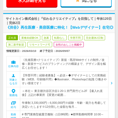
求人詳細を見る
気になる
サイトカイン株式会社 | 『伝わるクリエイティブ』を目指して｜年休120日
｜完休2日
《渋谷》再生医療・美容医療に特化！【Webデザイナー】在宅◎
正社員
業種未経験OK
急募
転勤なし
学歴不問
完全週休2日制
第二新卒歓迎
リモートワーク可
女性のおしごと掲載中
情報更新日：2026/03/10
終了予定日：
2026/09/07
《先進医療×クリエイティブ》新規・既存Webサイトの制作／改
修～新規サービスのブランディングの構築まで、デザイン面を幅
仕事内容
広くお任せします！
【学歴不問｜経験者募集】＜必須＞◆デザイナーとしての実務経
験（WEB、印刷物不問）◆Illustrator、Photoshopの知識 ◎働きや
対象と
すい環境です！
なる方
＜本社＞ 東京都渋谷区渋谷1-20-1 井門美竹ビル2F 【雇入れ直
後】上記の事業所 【変更の範囲…
勤務地
年俸制 3,330,000円～6,000,000円※経験・年齢・能力を考慮して
決定いたします※12分割した金額を毎月…
給与
# 専門業務型裁量労働制（1日8時間）■標準勤務時間帯 10:00～
勤務