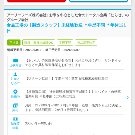
アーリーフーズ株式会社 | お米を中心とした食のトータル企業「むらせ」の
グループ会社
食品工場の【製造スタッフ】未経験歓迎 ＊学歴不問 ＊年休121
日
正社員
職種・業種未経験OK
学歴不問
第二新卒歓迎
情報更新日：2026/03/10
終了予定日：
2026/09/07
【おいしいの笑顔を増やせる◎】お弁当やおにぎり、サンドイッ
チなどの具材製造作業をお任せします！
仕事内容
【UIターン歓迎！】学歴不問！業界＆職種未経験歓迎◎
対象と
なる方
【横須賀工場】 神奈川県横須賀市平成町2-1-1 ※バイク・自転車
通勤可能 ※基本的には転勤は想定…
勤務地
月給：212,000円～282,000円※年齢・経験・能力をもとに決定し
ます。※試用期間：2か月（待遇変動なし）
給与
300万円～400万円
初年度
年収