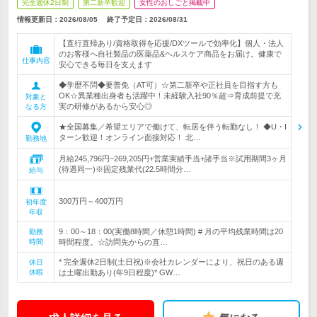
完全週休2日制
第二新卒歓迎
女性のおしごと掲載中
情報更新日：2026/08/05
終了予定日：
2026/08/31
【直行直帰あり/資格取得を応援/DXツールで効率化】個人・法人
のお客様へ自社製品の医薬品&ヘルスケア商品をお届け。健康で
仕事内容
安心できる毎日を支えます
◆学歴不問◆要普免（AT可）☆第二新卒や正社員を目指す方も
OK☆異業種出身者も活躍中！未経験入社90％超⇒育成前提で充
対象と
実の研修があるから安心◎
なる方
★全国募集／希望エリアで働けて、転居を伴う転勤なし！ ◆U・I
ターン歓迎！オンライン面接対応！ 北…
勤務地
月給245,796円~269,205円+営業実績手当+諸手当※試用期間3ヶ月
(待遇同一)※固定残業代(22.5時間分…
給与
300万円～400万円
初年度
年収
9：00～18：00(実働8時間／休憩1時間) # 月の平均残業時間は20
勤務
時間
時間程度。☆訪問先からの直…
* 完全週休2日制(土日祝)※会社カレンダーにより、祝日のある週
休日
休暇
は土曜出勤あり(年9日程度)* GW…