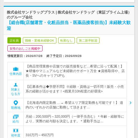
株式会社サンドラッグプラス | 株式会社サンドラッグ（東証プライム上場）
のグループ会社
【総合職(店舗運営・化粧品担当・医薬品接客担当)】未経験大歓
迎
正社員
職種・業種未経験OK
転勤なし
第二新卒歓迎
女性のおしごと掲載中
情報更新日：2026/07/28
終了予定日：
2026/09/28
【商品管理業務や店舗での販売接客など…希望に沿って配属！】
★研修やマニュアルなど未経験のサポート万全 ★資格取得や、店
仕事内容
長・SVへのキャリアUPも
【応募条件は◆学歴不問】※経験・資格は一切不問！販売・小売
対象と
系の経験が活かせます！<残業月10h程度の好環境>
なる方
【北海道内限定勤務 …→ 希望エリア限定勤務も可能です！】 道
内のいずれかの店舗に勤務して頂きます…
勤務地
月給：200,500円～320,000円（一律手当含む）＊年齢・経験等に
より、実際の給与額を決定します。＊通勤手当は…
給与
310万円～450万円
初年度