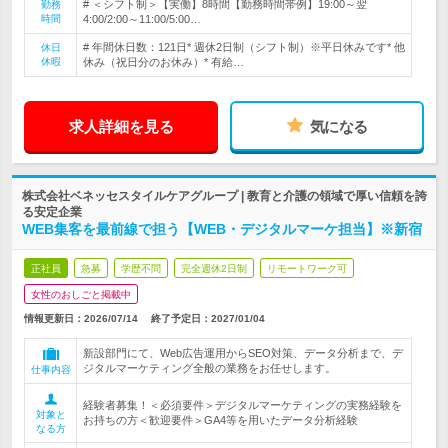
# ＜シフト制＞【実働】8時間【勤務時間帯例】19:00～翌
勤務
時間
4:00/2:00～11:00/5:00…
# 年間休日数：121日* 週休2日制（シフト制）※平日休みです* 他
休日
休暇
休み（祝日分のお休み）* 有給…
求人詳細を見る
気になる
株式会社ベネッセスタイルケアグループ | 教育と介護の領域で厚い信頼を誇
る安定企業
WEB集客を最前線で担う【WEB・デジタルマーケ担当】※新宿
正社員
急募
学歴不問
完全週休2日制
リモートワーク可
女性のおしごと掲載中
情報更新日：2026/07/14
終了予定日：
2027/01/04
新設部門にて、Web広告運用からSEO対策、データ分析まで、デ
ジタルマーケティング全般の業務をお任せします。
仕事内容
経験者募集！＜必須要件＞デジタルマーケティングの実務経験を
対象と
お持ちの方＜歓迎要件＞GA4等を用いたデータ分析経験
なる方