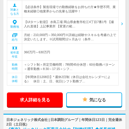
【必須条件】製造現場での勤務経験をお持ちの方★学歴不問、業
対象と
種未経験◎他業界からの先輩も活躍中！
なる方
【UIターン歓迎】 水島工場 岡山県倉敷市松江4丁目7番1号 【雇
入れ直後】上記事業所 【変更の範…
勤務地
月給：210,000円～350,000円※詳細は経験やスキルを考慮の上で
決定いたします。※試用期間12ヶ月あり（条件…
給与
360万円～630万円
初年度
年収
＜シフト制＞所定労働時間：7時間45分休憩：60分勤務パターン
勤務
時間
＜通常勤務＞8:30～17:15＜シフ…
【年間休日1208日】* 週休2日制（休日は会社カレンダーによ
休日
休暇
る） 休日：土、日、祝日(シフト勤務プ…
求人詳細を見る
気になる
日本ジェネリック株式会社 | 日本調剤グループ｜年間休日123日｜完全週休
2日（土日祝）