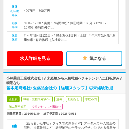
400万円～700万円
初年度
年収
9:00～17:30 * 実働：7時間30分* 休憩時間：60分（12:00～
勤務
時間
13:00）※時間外労…
# ＜年間休日122日＞* 完全週休2日制（土日）* 年末年始休暇* 夏
休日
休暇
季休暇* 有給休暇（入社時に…
求人詳細を見る
気になる
小林薬品工業株式会社 | ☆未経験から人気職種へチャレンジ☆土日祝休み☆
転勤なし
基本定時退社♪医薬品会社の【経理スタッフ】◎未経験歓迎
正社員
職種・業種未経験OK
急募
転勤なし
学歴不問
第二新卒歓迎
女性のおしごと掲載中
情報更新日：2026/06/30
終了予定日：
2026/08/31
【落ち着いた本社オフィスでの勤務☆+*】データ入力や入出金の
管理、決算業務など、経理業務の全般をお任せ。◎できる業務か