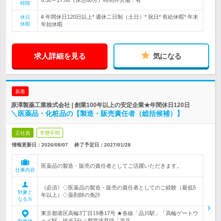
時間
# 年間休日120日以上* 週休二日制（土日）* 祝日* 有給休暇* 年末
休日
休暇
年始休暇
求人詳細を見る
気になる
新着
原澤製薬工業株式会社 | 創業100年以上の安定企業★年間休日120日
＼医薬品・化粧品の【製造・販売責任者（総括候補）】
正社員
学歴不問
情報更新日：2026/08/07
終了予定日：
2027/01/28
医薬品の製造・販売の責任者としてご活躍いただきます。
仕事内容
《必須》◇医薬品の製造・販売の責任者としてのご経験（最低5
対象と
年以上）◇薬剤師の免許
なる方
東京都港区高輪3丁目19番17号 ★各線「品川駅」「高輪ゲートウ
ェイ駅」徒歩7分／都営浅草線「泉岳…