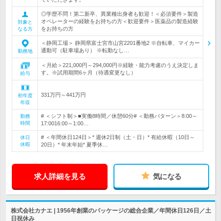
◎学歴不問！第二新卒、異業種出身者も歓迎！＜必須要件＞製造
オペレーターの経験をお持ちの方＜歓迎要件＞医薬品の製造経験
対象と
をお持ちの方
なる方
＜静岡工場＞ 静岡県富士宮市山宮2201番地2 ※自転車、マイカー
通勤可（駐車場あり） ※転勤なし…
勤務地
＜月給＞221,000円～294,000円※経験・能力考慮のうえ決定しま
す。※試用期間6ヶ月（待遇変更なし）
給与
331万円～441万円
初年度
年収
# ＜シフト制＞■実働8時間／休憩60分# ＜勤務パターン＞8:00～
勤務
時間
17:0016:00～1:00…
# ＜年間休日124日＞* 週休2日制（土・日）* 有給休暇（10日～
休日
休暇
20日）* 年末年始* 夏季休…
求人詳細を見る
気になる
株式会社カナエ | 1956年創業のパッケージの総合企業／年間休日126日／土
日祝休み