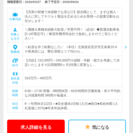
情報更新日：2026/03/27
終了予定日：
2026/09/24
【充実の研修で未経験でも安心◎】総合職として、まずは個人・
法人に対してヤクルト製品を広めるためお客様への提案活動をお
仕事内容
任せします！
＼職種＆業種未経験大歓迎／学歴不問！《必須》◆普通自動車免
許 (AT限定可) ／教習所費用等会社で負担しますのでご安心くだ
対象と
さい！
なる方
＼転居を伴う転勤なし◎／ 《本社》北海道岩見沢市五条東15-6
※将来的には、弊社管轄エリア内のセ…
勤務地
【月給】210,000円～240,000円※経験・年齢・能力を考慮して決
定いたします※試用期間6ヶ月(待遇に変更なし…
給与
310万円～400万円
初年度
年収
8:00～17:00 実働：8時間休憩：60分時間外労働有無：有※平均的
勤務
時間
な月残業時間 5時間※毎週水…
# ＜年間休日122日＞■完全週休2日制 (土日)■祝日■有給休暇 (入
休日
休暇
社直後に付与)■年末年始休暇…
求人詳細を見る
気になる