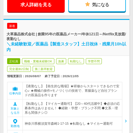
求人詳細を見る
気になる
新着
大草薬品株式会社 | 創業95年の医薬品メーカー/年休121日～/Netflix見放題/
夜勤なし
＼未経験歓迎／医薬品【製造スタッフ】土日祝休・残業月10h以
内
正社員
職種・業種未経験OK
急募
転勤なし
学歴不問
完全週休2日制
第二新卒歓迎
情報更新日：2026/08/07
終了予定日：
2026/11/05
【夜勤なし】【衛生的な職場】★研修からスタートできるので安
心♪ ★機械の操作×モノづくりの技術で、胃腸薬など自社ブラン
仕事内容
ドの医薬品を作ります
【転勤なし】【マイカー通勤可】【20～40代活躍中】◆必須の応
募条件はありません！ ◆経験・学歴・ブランク不問 ◆文系・理
対象と
系も関係ナシ◎
なる方
神奈川県横須賀市森崎1-17-15 ★転勤なし ★マイカー通勤可
勤務地