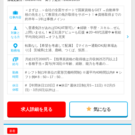
＜まずは…＞会社の全面サポートで国家資格をGET →自動車学
校の先生として教習生の免許取得をサポート！★資格取得までの
仕事内容
約半年～1年は事務メイン♪
＼普通免許があればOK(AT限可)／ ★経験・学歴・スキル…ぜん
ぶ問いません！★正社員デビューも応援 ★20~40代活躍中★有給
対象と
平均消化16日→オフも充実
なる方
転勤なし【希望を考慮して配属】【マイカー通勤OK(駐車場あ
り)】 茨城県(土浦、鹿嶋、つくば、筑西…
勤務地
月給19万2000円～【指導員資格の取得後は月収例25万円以上】
＋各種手当＋賞与(年3回)※年齢、経験、能力を考慮の…
給与
# シフト制(1年単位の変形労働時間制) ※週平均40時間以内# ▼シ
勤務
時間
フト例# 8：50～17：50…
# 【年間休日110日】# ■休日* 週休2日制(月5～11日) ※2月(5
休日
休暇
日)・3月(6日)以外は…
求人詳細を見る
気になる
新着