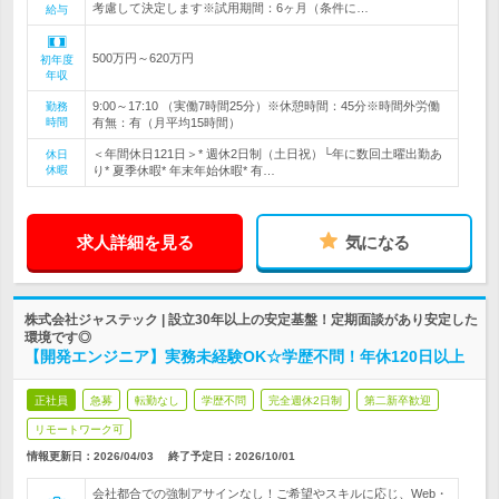
考慮して決定します※試用期間：6ヶ月（条件に…
給与
500万円～620万円
初年度
年収
9:00～17:10 （実働7時間25分）※休憩時間：45分※時間外労働
勤務
時間
有無：有（月平均15時間）
＜年間休日121日＞* 週休2日制（土日祝）└年に数回土曜出勤あ
休日
休暇
り* 夏季休暇* 年末年始休暇* 有…
求人詳細を見る
気になる
株式会社ジャステック | 設立30年以上の安定基盤！定期面談があり安定した
環境です◎
【開発エンジニア】実務未経験OK☆学歴不問！年休120日以上
正社員
急募
転勤なし
学歴不問
完全週休2日制
第二新卒歓迎
リモートワーク可
情報更新日：2026/04/03
終了予定日：
2026/10/01
会社都合での強制アサインなし！ご希望やスキルに応じ、Web・