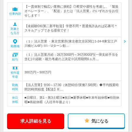
【一貫体制で幅広い業務に挑戦】◎希望や適性を考慮し、「製造
オペレーター」、「配送」または「法人営業」のいずれかをお任
仕事内容
せします！
【未経験OK/第二新卒歓迎】学歴不問＊普通免許あれば応募可＊
対象と
スキルアップできる環境です！
なる方
（１）法人営業 ・東京営業所(東京都文京区関口1-24-8東宝江戸
川橋ビル6F) ※I・Uターン歓…
勤務地
（１）法人営業月給：26万3000円～34万8000円(一律支給手当を
含む)※経験・能力考慮の上決定※試用期間6ヵ月…
給与
300万円～500万円
初年度
年収
【法人営業】9:00～17:30（休憩60分/実働7.5時間）◆平均残業時
勤務
時間
間20時間程度【配送】8:…
■日曜日、第1・第3土曜日■祝日■夏季休暇■年末年始休暇■特別休
休日
休暇
暇■有給休暇（入社半年後より）
求人詳細を見る
気になる