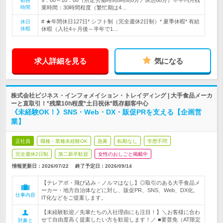
9：00～18：00（所定労働時間8時間0分／休憩60分）※平均月残
勤務
時間
業時間：30時間程度（繁忙期は4…
# ★年間休日127日* シフト制（完全週休2日制）* 夏季休暇* 有給
休日
休暇
休暇（入社4ヶ月後～半年で1…
求人詳細を見る
気になる
株式会社ビジネス・インフォメイション・トレイディング | 大手食品メーカ
ーと直取引！*残業10h程度*土日祝休*既存顧客中心
《未経験OK！》SNS・Web・DX・販促PRを支える【企画営
業】
正社員
職種・業種未経験OK
急募
転勤なし
学歴不問
完全週休2日制
第二新卒歓迎
女性のおしごと掲載中
情報更新日：2026/07/22
終了予定日：
2026/09/14
【テレアポ・飛び込み・ノルマはなし】◎取引のある大手食品メ
ーカー・地方自治体などに対し、販促PR、SNS、Web、DX化、
仕事内容
IT化などをご提案します。
【未経験歓迎／先輩たちの入社理由にも注目！】＼お客様に合わ
せて自由度高く提案したい方を歓迎します！／ ■要普免（AT限定
対象と