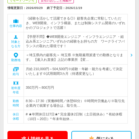
リモートワーク可
女性のおしごと掲載中
情報更新日：2026/05/29
終了予定日：
2026/11/19
《経験を活かして活躍できる◎》顧客先企業に常駐していただ
き、WEB開発、インフラ構築、または制御システム開発のいずれ
仕事内容
かのプロジェクトで活躍！
【学歴不問】◆WEB開発エンジニア ・インフラエンジニア ・組
込み系エンジニアいずれかの経験をお持ちの方 ワークライフバ
対象と
ランスの取れた環境です！
なる方
＜埼玉県内の顧客先＞ 埼玉県 ※無期雇用派遣での勤務となりま
す。 【雇入れ直後】上記の事業所 【変…
勤務地
月給 210,000円～504,500円※経験・年齢・能力を考慮して決定
いたします※試用期間3カ月（待遇変更なし）
給与
350万円～800万円
初年度
年収
8:30～17:30（実働8時間／休憩60分）※時間外労働あり※取引先
勤務
時間
企業内で就業する場合は、取引先…
# ★年間休日127日★* 完全週休2日制（土日祝休み）* 有給休暇
休日
休暇
（10日～20日）* 年末年始休…
求人詳細を見る
気になる