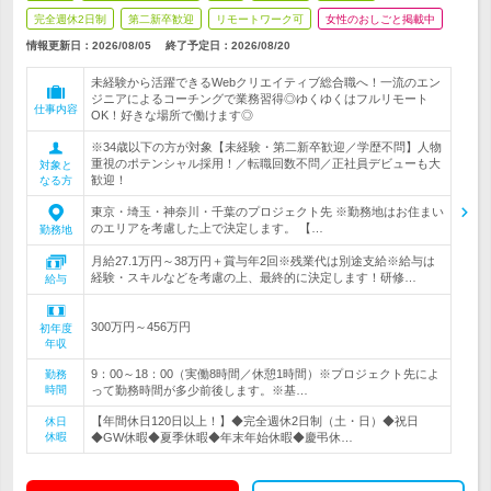
完全週休2日制
第二新卒歓迎
リモートワーク可
女性のおしごと掲載中
情報更新日：2026/08/05
終了予定日：
2026/08/20
未経験から活躍できるWebクリエイティブ総合職へ！一流のエン
ジニアによるコーチングで業務習得◎ゆくゆくはフルリモート
仕事内容
OK！好きな場所で働けます◎
※34歳以下の方が対象【未経験・第二新卒歓迎／学歴不問】人物
重視のポテンシャル採用！／転職回数不問／正社員デビューも大
対象と
歓迎！
なる方
東京・埼玉・神奈川・千葉のプロジェクト先 ※勤務地はお住まい
のエリアを考慮した上で決定します。 【…
勤務地
月給27.1万円～38万円＋賞与年2回※残業代は別途支給※給与は
経験・スキルなどを考慮の上、最終的に決定します！研修…
給与
300万円～456万円
初年度
年収
9：00～18：00（実働8時間／休憩1時間）※プロジェクト先によ
勤務
時間
って勤務時間が多少前後します。※基…
【年間休日120日以上！】◆完全週休2日制（土・日）◆祝日
休日
休暇
◆GW休暇◆夏季休暇◆年末年始休暇◆慶弔休…