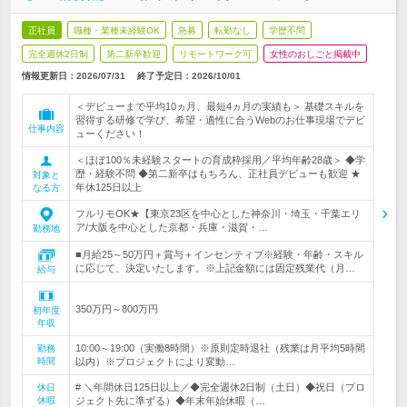
正社員
職種・業種未経験OK
急募
転勤なし
学歴不問
完全週休2日制
第二新卒歓迎
リモートワーク可
女性のおしごと掲載中
情報更新日：2026/07/31
終了予定日：
2026/10/01
＜デビューまで平均10ヵ月、最短4ヵ月の実績も＞ 基礎スキルを
習得する研修で学び、希望・適性に合うWebのお仕事現場でデビ
仕事内容
ューください！
＜ほぼ100％未経験スタートの育成枠採用／平均年齢28歳＞ ◆学
歴・経験不問 ◆第二新卒はもちろん、正社員デビューも歓迎 ★
対象と
年休125日以上
なる方
フルリモOK★【東京23区を中心とした神奈川・埼玉・千葉エリ
ア/大阪を中心とした京都・兵庫・滋賀・…
勤務地
■月給25～50万円＋賞与＋インセンティブ※経験・年齢・スキル
に応じて、決定いたします。※上記金額には固定残業代（月…
給与
350万円～800万円
初年度
年収
10:00～19:00（実働8時間）※原則定時退社（残業は月平均5時間
勤務
時間
以内）※プロジェクトにより変動…
# ＼年間休日125日以上／◆完全週休2日制（土日）◆祝日（プロ
休日
休暇
ジェクト先に準ずる）◆年末年始休暇（…