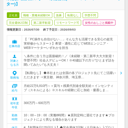
ター)】
正社員
職種・業種未経験OK
急募
転勤なし
学歴不問
完全週休2日制
第二新卒歓迎
リモートワーク可
女性のおしごと掲載中
情報更新日：2026/07/30
終了予定日：
2026/09/03
【「PC操作も自信がない…」そんな方も活躍できる安心の超充
実研修からスタート】希望・適性に応じてWEBエンジニア・
仕事内容
WEBマーケターいずれかを担当
＼条件に合う方は面接確約！／《未経験・第二新卒大大大歓迎！
学歴不問》社会人デビューOK！※40歳以下の方☆"ひとまず話を
対象と
聞いてみたい"も大丈夫！
なる方
【転勤なし】 ◆本社または全国の各プロジェクト先にてご活躍い
ただきます ⇒東京都、神奈川県、埼玉県…
勤務地
月給22万6,810円～＋賞与＋残業代別途全額支給＋インセンティ
ブ（スキルによる）※スキルや経験に応じ加給・優遇しま…
給与
300万円～600万円
初年度
年収
10：00～19：00（実働8時間）★原則定時に退社できます★プロ
勤務
時間
ジェクトにより異なる場合があります
# 【年間休日125日以上】◆完全週休2日制（土日休み）└プロジ
休日