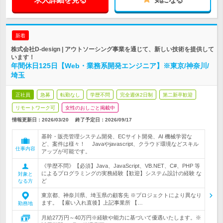
新着
株式会社D-design | アウトソーシング事業を通じて、新しい技術を提供して
います！
年間休日125日【Web・業務系開発エンジニア】※東京/神奈川/
埼玉
正社員
急募
転勤なし
学歴不問
完全週休2日制
第二新卒歓迎
リモートワーク可
女性のおしごと掲載中
情報更新日：2026/03/20
終了予定日：
2026/09/17
基幹・販売管理システム開発、ECサイト開発、AI 機械学習な
ど、案件は様々！ Javaやjavascript、クラウド環境などスキル
仕事内容
アップが可能です。
《学歴不問》【必須】Java、JavaScript、VB.NET、C#、PHP 等
によるプログラミングの実務経験【歓迎】システム設計の経験 な
対象と
ど
なる方
東京都、神奈川県、埼玉県の顧客先 ※プロジェクトにより異なり
ます。 【雇い入れ直後】上記事業所 【…
勤務地
月給27万円～40万円※経験や能力に基づいて優遇いたします。※