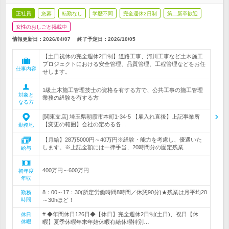
正社員
急募
転勤なし
学歴不問
完全週休2日制
第二新卒歓迎
女性のおしごと掲載中
情報更新日：2026/04/07
終了予定日：
2026/10/05
【土日祝休の完全週休2日制】道路工事、河川工事など土木施工
プロジェクトにおける安全管理、品質管理、工程管理などをお任
仕事内容
せします。
1級土木施工管理技士の資格を有する方で、公共工事の施工管理
対象と
業務の経験を有する方
なる方
[関東支店] 埼玉県朝霞市本町1-34-5 【雇入れ直後】上記事業所
【変更の範囲】会社の定める各…
勤務地
【月給】28万5000円～40万円※経験・能力を考慮し、優遇いた
します。※上記金額には一律手当、20時間分の固定残業…
給与
400万円～600万円
初年度
年収
8：00～17：30(所定労働時間8時間／休憩90分)★残業は月平均20
勤務
時間
～30hほど！
# ◆年間休日126日◆【休日】完全週休2日制(土日)、祝日【休
休日
休暇
暇】夏季休暇年末年始休暇有給休暇特別…