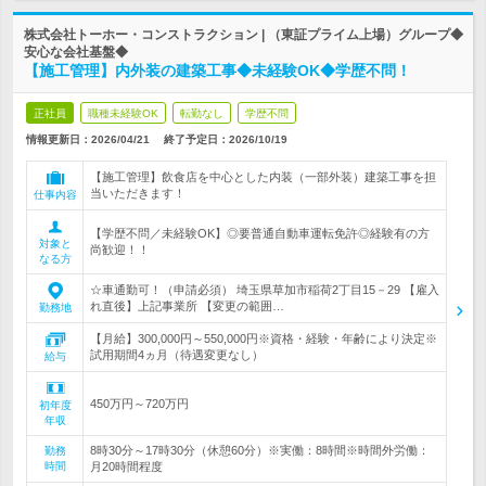
株式会社トーホー・コンストラクション | （東証プライム上場）グループ◆
安心な会社基盤◆
【施工管理】内外装の建築工事◆未経験OK◆学歴不問！
正社員
職種未経験OK
転勤なし
学歴不問
情報更新日：2026/04/21
終了予定日：
2026/10/19
【施工管理】飲食店を中心とした内装（一部外装）建築工事を担
当いただきます！
仕事内容
【学歴不問／未経験OK】◎要普通自動車運転免許◎経験有の方
対象と
尚歓迎！！
なる方
☆車通勤可！（申請必須） 埼玉県草加市稲荷2丁目15－29 【雇入
れ直後】上記事業所 【変更の範囲…
勤務地
【月給】300,000円～550,000円※資格・経験・年齢により決定※
試用期間4ヵ月（待遇変更なし）
給与
450万円～720万円
初年度
年収
8時30分～17時30分（休憩60分）※実働：8時間※時間外労働：
勤務
時間
月20時間程度