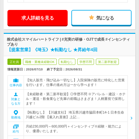
求人詳細を見る
気になる
株式会社スマイルハートライフ | #充実の研修・OJTで成長 #インセンティ
ブあり
【提案営業】《埼玉》★転勤なし ★昇給年4回
正社員
職種・業種未経験OK
転勤なし
学歴不問
第二新卒歓迎
情報更新日：2026/07/10
終了予定日：
2026/08/31
【知人販売・飛び込み一切なし】入院保険の販売に特化した営業
を行います。仕事の進め方は一から学べます！
仕事内容
【未経験者・第二新卒歓迎】◎学歴不問 ※アパレル・建設・ホテ
ル・運送・飲食業など先輩の前職はさまざま！人柄重視で採用し
対象と
ます！
なる方
【転勤なし】 【川越支社】 埼玉県川越市脇田本町14-1 日本生命
川越ビル2階 【雇入れ直後】上記…
勤務地
月給230,000円～600,000円＋インセンティブ※経験・能力によ
り、優遇いたします。
給与