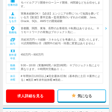
モバイルアプリ開発やローコード開発、AI関連などをお任せしま
仕事内容
す。
実務未経験OK！【必須】エンジニア分野について知識を磨いて
いる方【歓迎】要件定義～監視運用のいずれかの経験、Java、
対象と
Oracle、SQL、AWSでの開発経験
なる方
首都圏、関西、東海、長野のお客様先 ※転勤はありません。 ※
リモートワークの有無はプロジェクト先に…
勤務地
月給30万円～※経験・スキルなどを考慮の上、決定いたします。
※試用期間6か月（期間中の給与・待遇に変更はありません）
給与
450万円～800万円
初年度
年収
9:00～18:00（実働8時間／休憩1時間） ※プロジェクト先により
勤務
時間
異なります。※時間外労働あり（…
# 年間休日120日以上■完全週休2日制（基本的に土日 ※案件によ
休日
休暇
る）■祝日 ■年末年始休暇 ■有給…
求人詳細を見る
気になる