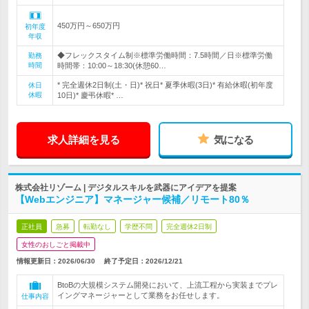
450万円～650万円
初年度
年収
◆フレックスタイム制※標準労働時間：7.5時間／日※標準労働
勤務
時間
時間帯：10:00～18:30(休憩60…
* 完全週休2日制(土・日)* 祝日* 夏季休暇(3日)* 有給休暇(初年度
休日
休暇
10日)* 慶弔休暇* …
求人詳細を見る
気になる
株式会社リゾーム | デジタルスキルを武器にアイデアを提案
【Webエンジニア】マネージャー候補／リモート80％
正社員
急募
転勤なし
学歴不問
完全週休2日制
女性のおしごと掲載中
情報更新日：2026/06/30
終了予定日：
2026/12/21
BtoBの大規模システム開発において、上流工程から実装までプレ
イングマネージャーとして業務をお任せします。
仕事内容