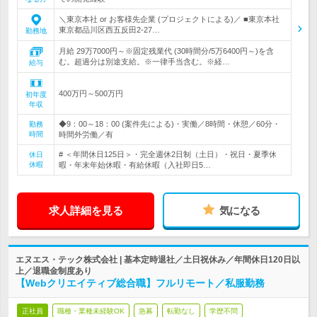
＼東京本社 or お客様先企業 (プロジェクトによる)／ ■東京本社
東京都品川区西五反田2-27…
勤務地
月給 29万7000円～※固定残業代 (30時間分/5万6400円～)を含
む。超過分は別途支給。※一律手当含む。※経…
給与
400万円～500万円
初年度
年収
◆9：00～18：00 (案件先による)・実働／8時間・休憩／60分・
勤務
時間
時間外労働／有
# ＜年間休日125日＞・完全週休2日制（土日）・祝日・夏季休
休日
休暇
暇・年末年始休暇・有給休暇（入社即日5…
求人詳細を見る
気になる
エヌエス・テック株式会社 | 基本定時退社／土日祝休み／年間休日120日以
上／退職金制度あり
【Webクリエイティブ総合職】フルリモート／私服勤務
正社員
職種・業種未経験OK
急募
転勤なし
学歴不問