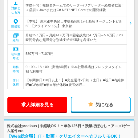
学歴不問！複数名チームでのリーダー/サブリーダー経験者歓迎！
対象と
＜必須＞JavaまたはC#.NET/.NET Coreでの開発経験
なる方
【本社】 東京都中央区日本橋箱崎町17-1 箱崎リージェントビル
6F 【クライアント先】 東京都、…
勤務地
月給35.1万円～月給41.6万円※固定残業代4.7万円～5.6万円／20
時間分含む超過分は別途支給※経験を考慮いた…
給与
580万円～710万円
初年度
年収
9：00～18：00（実働8時間）※本社勤務者はフレックスタイム
勤務
時間
制も利用可
【年間休日120日以上！】■完全週休2日制（土日）■祝日■有給休
休日
休暇
暇■GW休暇■年末年始休暇■慶弔休暇…
求人詳細を見る
気になる
株式会社precious | 未経験OK！＊年休125日＊残業ほぼなし＊アニメ/ゲー
ム案件etc.
【Web総合職】IT・動画・クリエイターへ☆フルリモOK！