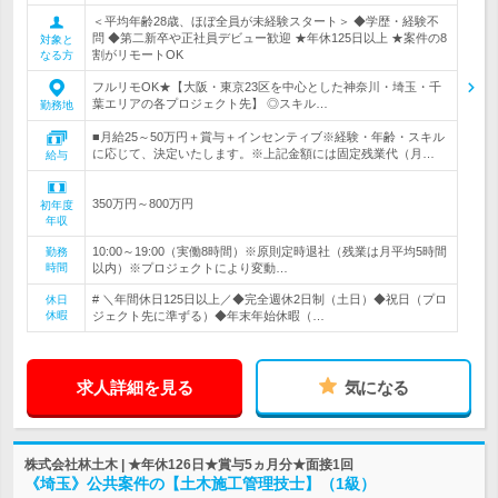
＜平均年齢28歳、ほぼ全員が未経験スタート＞ ◆学歴・経験不
問 ◆第二新卒や正社員デビュー歓迎 ★年休125日以上 ★案件の8
対象と
割がリモートOK
なる方
フルリモOK★【大阪・東京23区を中心とした神奈川・埼玉・千
葉エリアの各プロジェクト先】 ◎スキル…
勤務地
■月給25～50万円＋賞与＋インセンティブ※経験・年齢・スキル
に応じて、決定いたします。※上記金額には固定残業代（月…
給与
350万円～800万円
初年度
年収
10:00～19:00（実働8時間）※原則定時退社（残業は月平均5時間
勤務
時間
以内）※プロジェクトにより変動…
# ＼年間休日125日以上／◆完全週休2日制（土日）◆祝日（プロ
休日
休暇
ジェクト先に準ずる）◆年末年始休暇（…
求人詳細を見る
気になる
株式会社林土木 | ★年休126日★賞与5ヵ月分★面接1回
《埼玉》公共案件の【土木施工管理技士】（1級）