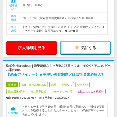
300万円～800万円
初年度
年収
勤務
9:00～18:00（所定労働時間8時間）※残業月平均30時間
時間
【休日】週休2日制（日曜＋希望休1日）／希望休はプライベート
休日
休暇
に合わせて柔軟に取得可能です。◆GW◆夏…
求人詳細を見る
気になる
株式会社precious | 残業ほぼなし＊年休125日＊フルリモOK＊アニメ/ゲー
ム案件etc.
【Webデザイナー】★手厚い教育制度／ほぼ全員未経験入社
正社員
職種・業種未経験OK
急募
転勤なし
学歴不問
完全週休2日制
第二新卒歓迎
リモートワーク可
女性のおしごと掲載中
情報更新日：2026/07/17
終了予定日：
2026/09/17
＜デビューまで平均10ヵ月／最短4ヵ月の実績あり＞ 研修で基礎
スキルを取得することからスタート。じっくりWebデザイナーへ
仕事内容
成長していけます。