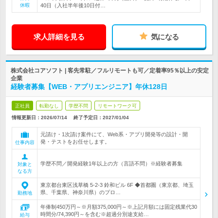
休暇
40日（入社半年後10日付…
求人詳細を見る
気になる
株式会社コアソフト | 客先常駐／フルリモートも可／定着率95％以上の安定
企業
経験者募集【WEB・アプリエンジニア】年休128日
正社員
転勤なし
学歴不問
リモートワーク可
情報更新日：2026/07/14
終了予定日：
2027/01/04
元請け・1次請け案件にて、Web系・アプリ開発等の設計・開
発・テストをお任せします。
仕事内容
学歴不問／開発経験1年以上の方（言語不問）※経験者募集
対象と
なる方
東京都台東区浅草橋 5-2-3 鈴和ビル 6F ◆首都圏（東京都、埼玉
県、千葉県、神奈川県）のプロ…
勤務地
年俸制450万円～※月額375,000円～※上記月額には固定残業代30
時間分/74,390円～を含む※超過分別途支給…
給与