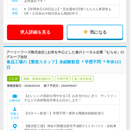
時間
定時退社です！
# 【年間休日120日以上】* 完全週休2日制└もちろん希望休も
休日
休暇
OK！土日休みや祝日休みも相談OKで…
求人詳細を見る
気になる
アーリーフーズ株式会社 | お米を中心とした食のトータル企業「むらせ」の
グループ会社
食品工場の【製造スタッフ】未経験歓迎 ＊学歴不問 ＊年休121
日
正社員
職種・業種未経験OK
学歴不問
第二新卒歓迎
情報更新日：2026/03/10
終了予定日：
2026/09/07
【おいしいの笑顔を増やせる◎】お弁当やおにぎり、サンドイッ
チなどの具材製造作業をお任せします！
仕事内容
【UIターン歓迎！】学歴不問！業界＆職種未経験歓迎◎
対象と
なる方
【横須賀工場】 神奈川県横須賀市平成町2-1-1 ※バイク・自転車