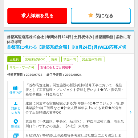
求人詳細を見る
気になる
首都高速道路株式会社 | 年間休日124日│土日祝休み│首都圏勤務│柔軟に有
休取得可
首都高に携わる【建築系総合職】※8月24日(月)WEB応募〆切
正社員
業種未経験OK
急募
学歴不問
完全週休2日制
リモートワーク可
女性のおしごと掲載中
情報更新日：2026/07/28
終了予定日：
2026/08/24
「首都高速道路」関連施設の新設/維持/補修工事において、発注
者として工事監理・プロジェクト管理を行います◆PA・換気所・
仕事内容
基地事務所・料金所など
建築に関連する実務経験がある方(年数不問)◆プロジェクト管理/
建築設計/施工管理など◆社会人歴10年以上の方も歓迎◆30分単
対象と
位で出勤時間の変更OK
なる方
東京都（千代田区、中央区、品川区）、神奈川県横浜市、埼玉県
川口市いずれかの拠点。 【本社】 東京都…
勤務地
月給29万9784円以上※経験等を考慮し当社規定により決定しま