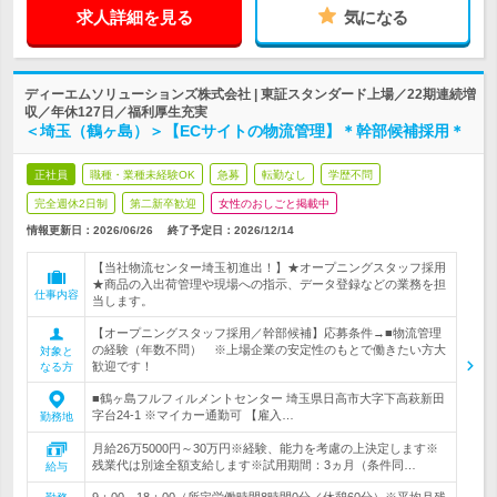
求人詳細を見る
気になる
ディーエムソリューションズ株式会社 | 東証スタンダード上場／22期連続増
収／年休127日／福利厚生充実
＜埼玉（鶴ヶ島）＞【ECサイトの物流管理】＊幹部候補採用＊
正社員
職種・業種未経験OK
急募
転勤なし
学歴不問
完全週休2日制
第二新卒歓迎
女性のおしごと掲載中
情報更新日：2026/06/26
終了予定日：
2026/12/14
【当社物流センター埼玉初進出！】★オープニングスタッフ採用
★商品の入出荷管理や現場への指示、データ登録などの業務を担
仕事内容
当します。
【オープニングスタッフ採用／幹部候補】応募条件→■物流管理
の経験（年数不問） ※上場企業の安定性のもとで働きたい方大
対象と
歓迎です！
なる方
■鶴ヶ島フルフィルメントセンター 埼玉県日高市大字下高萩新田
字台24-1 ※マイカー通勤可 【雇入…
勤務地
月給26万5000円～30万円※経験、能力を考慮の上決定します※
残業代は別途全額支給します※試用期間：3ヵ月（条件同…
給与