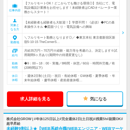
【フルリモートOK！どこからでも働ける環境◎】当社にて、電
気設備設計業務をお任せします！未経験者はCADオペレーター業
仕事内容
務からスタート！
【未経験者も経験者も大歓迎！】学歴不問！《必須》◆PCの基
対象と
本操作スキル ◆図面づくり・電気設備への興味
なる方
＼フルリモート勤務となります◎／ ◆東京本社 東京都新宿区新
宿5-10-15 TheCornerS…
勤務地
月給35万円～70万円※経験・能力等を考慮の上、決定します※試
用期間6ヶ月あり(期間中の待遇変更なし)
給与
◆9：00～18：00・実働／8時間・休憩／60分・時間外労働／有
勤務
時間
(20時間以下)
・週休2日制 (土日)・祝日・有給休暇・GW休暇・夏季休暇 ・年
休日
休暇
末年始休暇 ・慶弔休暇・産前産後休暇…
求人詳細を見る
気になる
株式会社GROW | #年休125日以上#完全週休2日(土日祝)#残業5h#副業OK#
超早昇給
未経験9割以上★【WEB系総合職(WEBエンジニア・WEBマーケ