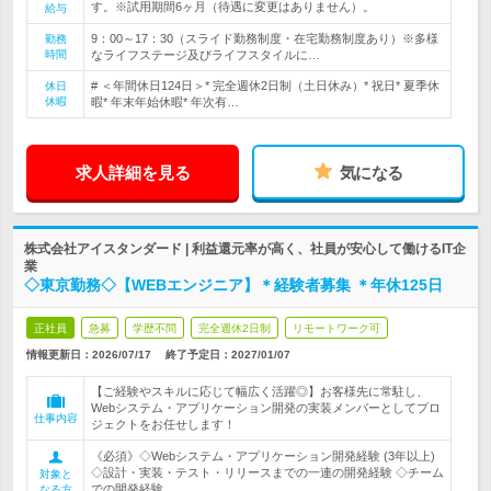
す。※試用期間6ヶ月（待遇に変更はありません）。
給与
9：00～17：30（スライド勤務制度・在宅勤務制度あり）※多様
勤務
時間
なライフステージ及びライフスタイルに…
# ＜年間休日124日＞* 完全週休2日制（土日休み）* 祝日* 夏季休
休日
休暇
暇* 年末年始休暇* 年次有…
求人詳細を見る
気になる
株式会社アイスタンダード | 利益還元率が高く、社員が安心して働けるIT企
業
◇東京勤務◇【WEBエンジニア】＊経験者募集 ＊年休125日
正社員
急募
学歴不問
完全週休2日制
リモートワーク可
情報更新日：2026/07/17
終了予定日：
2027/01/07
【ご経験やスキルに応じて幅広く活躍◎】お客様先に常駐し、
Webシステム・アプリケーション開発の実装メンバーとしてプロ
仕事内容
ジェクトをお任せします！
《必須》◇Webシステム・アプリケーション開発経験 (3年以上)
◇設計・実装・テスト・リリースまでの一連の開発経験 ◇チーム
対象と
での開発経験
なる方