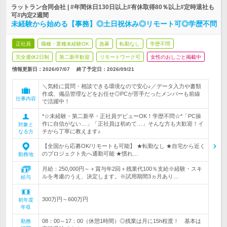
ラットラン合同会社 | #年間休日130日以上#有休取得80％以上#定時退社も
可#内定2週間
未経験から始める【事務】◎土日祝休み◎リモート可◎学歴不問
正社員
職種・業種未経験OK
急募
転勤なし
学歴不問
完全週休2日制
第二新卒歓迎
リモートワーク可
女性のおしごと掲載中
情報更新日：2026/07/07
終了予定日：
2026/09/21
＼気軽に質問・相談できる環境なので安心♪／データ入力や書類
作成、備品管理などをお任せ◎PCが苦手だったメンバーも前線
仕事内容
で活躍中！
*☆未経験・第二新卒・正社員デビューOK！学歴不問☆*「PC操
作に自信がない…」「正社員は初めて…」そんな方も大歓迎！イ
対象と
チから丁寧に教えます♪
なる方
【全国から応募OK/リモートも可能】 ★転勤なし ★自宅から近く
のプロジェクト先へ通勤可能 ★慣れ…
勤務地
月給：250,000円～＋賞与年2回＋残業代100％支給※経験・スキ
ルを考慮のうえ、決定します。※試用期間3ヵ月あり…
給与
300万円～600万円
初年度
年収
08：00～17：00（休憩1時間）◎残業は月に15h程度！ 基本は
勤務