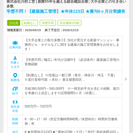
株式会社川村工営 | 創業55年を越える総合建設企業│大手企業との引き合い
多数
学歴不問！【建築施工管理】★年休123日 ★賞与6ヶ月分実績有
正社員
転勤なし
学歴不問
完全週休2日制
情報更新日：2026/06/19
終了予定日：
2026/12/10
【大手企業との取引多数◎】当社が受注する新築マンション・事
務所ビル・ホテルなどに関する建築の施工管理業務をお任せしま
仕事内容
す！
【学歴不問／幅広い年代が活躍中】《必須条件》建築施工管理の
対象と
実務経験
なる方
【転勤なし】 ※現場は一都三県（東京・神奈川・埼玉・千葉）
※直行直帰可能 ＜本社＞ 東京都墨田区…
勤務地
月給380,000円～560,000円 ※一律支給手当を含む※経験、能力
を考慮の上決定します※試用期間3ヶ月（待遇に…
給与
500万円～720万円
初年度
年収
8：00～17：00（所定労働時間8時間／休憩60分）時間外労働有
勤務
時間
無：有
# ★年間休日123日★* 週休2日制（土日）* 祝日* 有給休暇10日～
休日