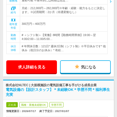
通勤可能 ※基本的には転勤は想定…
勤務地
月給：212,000円～282,000円※年齢・経験・能力をもとに決定し
ます。※試用期間：2か月（待遇変動なし）
給与
300万円～400万円
初年度
年収
# ＜シフト制＞【実働】8時間【勤務時間帯例】19:00～翌
勤務
時間
4:00/2:00～11:00/5:00…
# 年間休日数：121日* 週休2日制（シフト制）※平日休みです* 他
休日
休暇
休み（祝日分のお休み）* 有給…
求人詳細を見る
気になる
株式会社NLTEC | 大規模施設の電気設備工事を手がける成長企業
電気設備の【設計スタッフ】＊未経験OK＊学歴不問＊福利厚生
充実
正社員
職種・業種未経験OK
学歴不問
情報更新日：2026/07/17
終了予定日：
2027/01/07