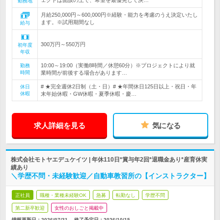
ェクトは面談の上で、希望を最優先して決…
勤務地
月給250,000円～600,000円※経験・能力を考慮のうえ決定いたし
ます。※試用期間なし
給与
300万円～550万円
初年度
年収
10:00～19:00（実働8時間／休憩60分）※プロジェクトにより就
勤務
時間
業時間が前後する場合があります…
# ★完全週休2日制（土・日）# ★年間休日125日以上・祝日・年
休日
休暇
末年始休暇・GW休暇・夏季休暇・慶…
求人詳細を見る
気になる
株式会社モトヤエデュケイツ | 年休110日*賞与年2回*退職金あり*産育休実
績あり
＼学歴不問・未経験歓迎／自動車教習所の【インストラクター】
正社員
職種・業種未経験OK
急募
転勤なし
学歴不問
第二新卒歓迎
女性のおしごと掲載中
情報更新日：2026/07/31
終了予定日：
2026/10/15