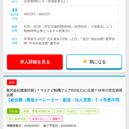
試用期間6ヶ月（待遇変更なし）
給与
400万円～600万円
初年度
年収
9:00～18:00（所定労働時間8時間／休憩60分）※就業先により、
勤務
時間
勤務時間は異なります※残業月1…
年間休日125日* 完全週休2日制（土日）* 祝日* 有給休暇* 夏季休
休日
休暇
暇* 年末年始休暇* 慶弔休…
求人詳細を見る
気になる
新着
株式会社雄進印刷 | ＊マイナビ転職フェア8/29(土)に出展＊46年の安定成長
企業
【総合職（製造オペレーター・配送・法人営業）】☆学歴不問
正社員
職種・業種未経験OK
急募
転勤なし
学歴不問
第二新卒歓迎
女性のおしごと掲載中
情報更新日：2026/08/07
終了予定日：
2026/09/10