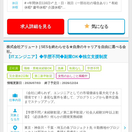
# <年間休日116日>* 土・日・祝日（一部出社の場合あり）* 有給
休日
休暇
休暇* 慶弔休暇* 介護休暇*…
求人詳細を見る
気になる
株式会社アリュート | SESを終わらせる★自身のキャリアを自由に選べる会
社。
【ITエンジニア】◆学歴不問◆副業OK◆独立支援制度
正社員
職種・業種未経験OK
急募
転勤なし
学歴不問
完全週休2日制
第二新卒歓迎
女性のおしごと掲載中
情報更新日：2026/07/03
終了予定日：
2026/12/24
《会社に縛られず、エンジニアとしての市場価値を最大化できる
環境です！》多彩な案件を通して、プログラミングから要件定義
仕事内容
までステップアップ。
【学歴不問／未経験歓迎／第二新卒歓迎／社会人経験10年以上歓
対象と
迎】《必須条件》何らかの開発実務経験
なる方
東京・神奈川・千葉・埼玉の各プロジェクト先 ※勤務地やプロジ