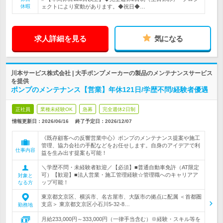
休暇
ェクトにより変動があります。◆祝日◆…
求人詳細を見る
気になる
川本サービス株式会社 | 大手ポンプメーカーの製品のメンテナンスサービス
を提供
ポンプのメンテナンス【営業】年休121日/学歴不問/経験者優遇
正社員
業種未経験OK
急募
完全週休2日制
情報更新日：2026/06/16
終了予定日：
2026/12/07
《既存顧客への反響営業中心》ポンプのメンテナンス提案や施工
管理、協力会社の手配などをお任せします。自身のアイデアで利
仕事内容
益を生み出す提案も可能！
＼学歴不問・未経験者歓迎／【必須】■普通自動車免許（AT限定
可）【歓迎】■法人営業・施工管理経験☆管理職へのキャリアア
対象と
ップ可能！
なる方
東京都文京区、横浜市、名古屋市、大阪市の拠点に配属 ＜首都圏
支店＞ 東京都文京区小石川5-32-8…
勤務地
月給233,000円～333,000円（一律手当含む）※経験・スキル等を