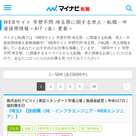
WEBサイト 学歴不問 埼玉県に関する求人・転職・中
途採用情報＜8/7（金）更新＞
マイナビ転職では「WEBサイト 学歴不問 埼玉県」に関連する転職・求人・中
途採用情報を多数掲載中!「WEBサイト 学歴不問 埼玉県」の転職・求人情報を
探しているあなたにおすすめのお仕事を掲載しています。「WEBサイト 学歴
不問 埼玉県」に関連するキーワードからも転職・求人情報をお探しいただける
ので、あなたにぴったりのお仕事を見つけてみてください!
1～50件 (全2360件中)
…
1
2
3
4
5
48
株式会社アビスト | 東証スタンダード市場上場｜無借金経営｜年休127日｜
福利厚生◎
《埼玉》【技術職（SE・インフラエンジニア・WEBエンジニ
ア）】
正社員
急募
学歴不問
完全週休2日制
第二新卒歓迎