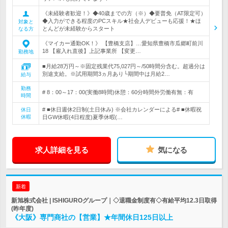
《未経験者歓迎！》◆40歳までの方（※）◆要普免（AT限定可）
◆入力ができる程度のPCスキル★社会人デビューも応援！★ほ
対象と
とんどが未経験からスタート
なる方
《マイカー通勤OK！》 【豊橋支店】…愛知県豊橋市瓜郷町前川
18 【雇入れ直後】上記事業所 【変更…
勤務地
■月給28万円～※固定残業代75,027円～/50時間分含む。超過分は
別途支給。※試用期間3ヵ月あり└期間中は月給2…
給与
勤務
# 8：00～17：00(実働8時間)休憩：60分時間外労働有無：有
時間
# ■休日週休2日制(土日休み) ※会社カレンダーによる# ■休暇祝
休日
休暇
日GW休暇(4日程度)夏季休暇(…
求人詳細を見る
気になる
新着
新旭株式会社 | ISHIGUROグループ｜◇退職金制度有◇有給平均12.3日取得
(昨年度)
《大阪》専門商社の【営業】★年間休日125日以上