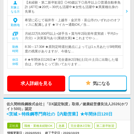
【未経験・第二新卒歓迎】◎40歳以下◎高卒以上◎普通自動車免
許 (AT可)★20代～30代も活躍中★女性も活躍中★異業種出身の
対象と
先輩も
なる方
希望に応じて福井市・上越市・金沢市・富山市のいずれかのオフ
ィスに配属します ★マイカー通勤OK／当…
勤務地
月給22万8,000円以上+諸手当＋賞与年2回(前年度実績：平均3ヶ
月分) ＋決算賞与あり(業績次第)★これまでやっ…
給与
8:30～17:30# ★原則定時退社拠点によっては1ヵ月あたり5時間程
勤務
時間
度の残業がありますが、今後な…
# ★年間休日126日★* 完全週休2日制(土日)※土日に出勤した場
休日
休暇
合は、代休をとって頂いております…
求人詳細を見る
気になる
佐久間特殊鋼株式会社 | 「DX認定制度」取得／健康経営優良法人2026(ホワ
イト500)」認定
<茨城＞特殊鋼専門商社の【内勤営業】★年間休日120日
正社員
職種・業種未経験OK
急募
完全週休2日制
第二新卒歓迎
情報更新日：2026/05/01
終了予定日：
2026/10/29