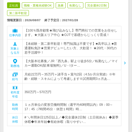
正社員
職種・業種未経験OK
急募
転勤なし
完全週休2日制
第二新卒歓迎
情報更新日：2026/08/07
終了予定日：
2027/01/28
【100％既存顧客★飛び込みなし】専門商社での営業をお任せし
ます。★大阪エリア中心 ★OJTで基礎からじっくり育成！
仕事内容
【未経験・第二新卒歓迎！専門知識は不要です】■高卒以上 ■普
通運転免許★営業デビューしたい方、大歓迎！ ★20代・30代の
対象と
若手活躍中！
なる方
【大阪本社募集／JR「西九条」駅より徒歩5分／転勤なし／マイ
カー通勤OK(駐車場無料)／U・Iター…
勤務地
月給22万円～35万円＋諸手当＋賞与2回（4.5か月分実績）※年
齢・経験・スキルによって考慮します※試用期間3ヵ月あ…
給与
350万円～570万円
初年度
年収
１ヵ月単位の変形労働時間制（週平均40時間以内）09：00～
勤務
時間
17：45（7時間45分・休憩１時間）時…
# ＼年間休日125日以上／◆完全週休2日制（土日祝休み）◆夏季
休日
休暇
休暇◆年末年始◆有給休暇（取りやすい…