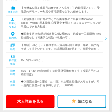
【 年休120日＆残業月15Hでオフも充実！】内勤営業として、受
注品のデリバリー対応や市場調査などをお任せします。
仕事内容
《必須要件》◎社外の方との折衝業務のご経験 ◎Microsoft
Excel、Wordの基本操作 ◎要普免★明るくコミュニケーションが
対象と
円滑にできる方歓迎！
なる方
◆関東支店 茨城県結城市新矢畑2番地10 結城第一工業団地 ※転
勤当面なし（将来的な転勤・転属の可…
勤務地
【月給】23万円～＋各種手当＋賞与年2回※経験・年齢・能力を
考慮して決定いたします。※試用期間3か月あり。期間中は有…
給与
450万円～620万円
初年度
年収
8:30～17:30（休憩60分）※時間外労働有無：有（残業月平均15
勤務
時間
時間程度）
◆休日完全週休2日制（土・日）※土曜出勤日がありますが、同
休日
休暇
一週内に振替休日を取得します。（2025年…
求人詳細を見る
気になる