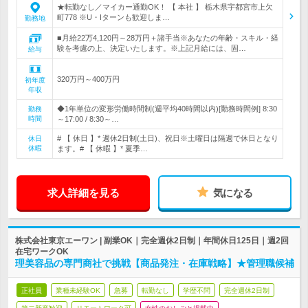
★転勤なし／マイカー通勤OK！ 【 本社 】 栃木県宇都宮市上欠
町778 ※U・Iターンも歓迎しま…
勤務地
■月給22万4,120円～28万円＋諸手当※あなたの年齢・スキル・経
験を考慮の上、決定いたします。※上記月給には、固…
給与
320万円～400万円
初年度
年収
◆1年単位の変形労働時間制(週平均40時間以内)[勤務時間例] 8:30
勤務
時間
～17:00 / 8:30～…
# 【 休日 】* 週休2日制(土日)、祝日※土曜日は隔週で休日となり
休日
休暇
ます。# 【 休暇 】* 夏季…
求人詳細を見る
気になる
株式会社東京エーワン | 副業OK｜完全週休2日制｜年間休日125日｜週2回
在宅ワークOK
理美容品の専門商社で挑戦【商品発注・在庫戦略】★管理職候補
正社員
業種未経験OK
急募
転勤なし
学歴不問
完全週休2日制