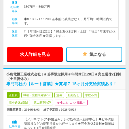
350万円～560万円
初年度
年収
◆8：30～17：20※基本的に残業はなく、月平均10時間以内で
勤務
時間
す。
# 【年間休日122日】* 完全週休2日制（土日）* 祝日* 年末年始休
休日
休暇
暇* 有給休暇 ★取得しやす…
求人詳細を見る
気になる
小島電機工業株式会社 | ＃若手限定採用＃年間休日128日＃完全週休2日制
（土日祝休み）
専門商社の【ルート営業】★賞与７.15ヶ月分支給実績あり！
正社員
職種・業種未経験OK
急募
転勤なし
学歴不問
完全週休2日制
第二新卒歓迎
女性のおしごと掲載中
情報更新日：2026/08/03
終了予定日：
2026/08/24
【ノルマ/テレアポ/飛込みナシ◎既存法人顧客中心】◆ビルの照
明器具などの提案営業をお任せします★完全週休2日制★残業は
仕事内容
あっても1日1時間程度