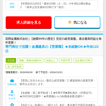
【年間休日120日】* 週休2日制（土・日）※年4回土曜出勤あ
休日
休暇
り └基本は完全週休2日制です* 祝日…
求人詳細を見る
気になる
花岡金属株式会社 | 【創業99年の歴史】安定の経営基盤。過去最高利益を毎
年更新！
専門商社で活躍！金属建具の【営業職】★未経験OK★年休122
日
正社員
職種・業種未経験OK
転勤なし
学歴不問
完全週休2日制
第二新卒歓迎
情報更新日：2026/06/30
終了予定日：
2026/12/21
【景気に左右されない 盤石な経営基盤！】建築資材の提案営業・
販売をお任せします。
仕事内容
【未経験・第二新卒歓迎！】■学歴不問■運転免許（AT限定可）
対象と
★20代30代活躍中！★異業種からの転職者多数活躍中！
なる方
【自社ビル／転勤なし／駅チカ】 本社：東京都千代田区岩本町3-