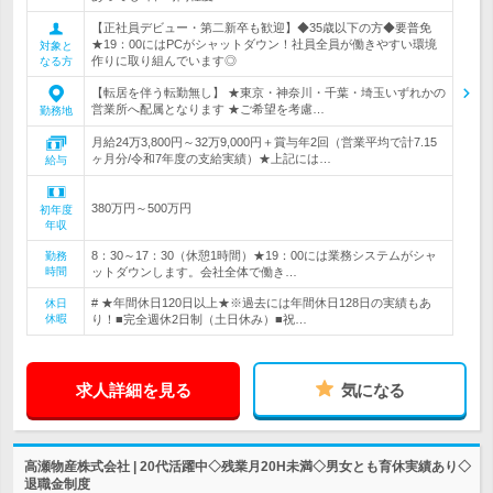
【正社員デビュー・第二新卒も歓迎】◆35歳以下の方◆要普免
★19：00にはPCがシャットダウン！社員全員が働きやすい環境
対象と
作りに取り組んでいます◎
なる方
【転居を伴う転勤無し】 ★東京・神奈川・千葉・埼玉いずれかの
営業所へ配属となります ★ご希望を考慮…
勤務地
月給24万3,800円～32万9,000円＋賞与年2回（営業平均で計7.15
ヶ月分/令和7年度の支給実績）★上記には…
給与
380万円～500万円
初年度
年収
8：30～17：30（休憩1時間）★19：00には業務システムがシャ
勤務
時間
ットダウンします。会社全体で働き…
# ★年間休日120日以上★※過去には年間休日128日の実績もあ
休日
休暇
り！■完全週休2日制（土日休み）■祝…
求人詳細を見る
気になる
高瀬物産株式会社 | 20代活躍中◇残業月20H未満◇男女とも育休実績あり◇
退職金制度