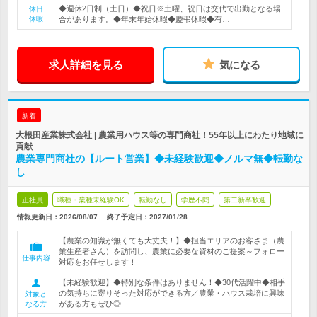
◆週休2日制（土日）◆祝日※土曜、祝日は交代で出勤となる場
休日
休暇
合があります。◆年末年始休暇◆慶弔休暇◆有…
求人詳細を見る
気になる
新着
大根田産業株式会社 | 農業用ハウス等の専門商社！55年以上にわたり地域に
貢献
農業専門商社の【ルート営業】◆未経験歓迎◆ノルマ無◆転勤な
し
正社員
職種・業種未経験OK
転勤なし
学歴不問
第二新卒歓迎
情報更新日：2026/08/07
終了予定日：
2027/01/28
【農業の知識が無くても大丈夫！】◆担当エリアのお客さま（農
業生産者さん）を訪問し、農業に必要な資材のご提案～フォロー
仕事内容
対応をお任せします！
【未経験歓迎】◆特別な条件はありません！◆30代活躍中◆相手
の気持ちに寄りそった対応ができる方／農業・ハウス栽培に興味
対象と
がある方もぜひ◎
なる方