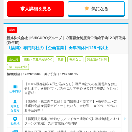
求人詳細を見る
気になる
新着
新旭株式会社 | ISHIGUROグループ｜◇退職金制度有◇有給平均12.3日取得
(昨年度)
《福岡》専門商社の【企画営業】★年間休日125日以上
正社員
職種・業種未経験OK
急募
転勤なし
完全週休2日制
第二新卒歓迎
情報更新日：2026/08/04
終了予定日：
2027/01/25
【100％既存顧客★飛び込みなし】専門商社での企画営業をお任
せします。★福岡市・北九州エリア中心 ★OJTで基礎からじっく
仕事内容
り育成！
【未経験・第二新卒歓迎！専門知識は不要です】■高卒以上 ■普
通運転免許★営業デビューしたい方、大歓迎！ ★20代・30代の
対象と
若手活躍中！
なる方
【福岡限定募集／転勤なし／マイカー通勤OK(駐車場無料)／U・I
ターン大歓迎】 九州営業所／福岡県…
勤務地