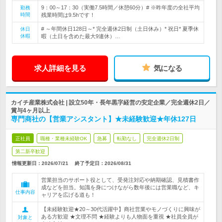
9：00～17：30（実働7.5時間／休憩60分）# ※昨年度の全社平均
勤務
時間
残業時間は9.5hです！
# ～年間休日128日～* 完全週休2日制（土日休み）* 祝日* 夏季休
休日
休暇
暇（土日を含めた最大9連休）…
求人詳細を見る
気になる
カイチ産業株式会社 | 設立50年・長年黒字経営の安定企業／完全週休2日／
賞与4ヶ月以上
専門商社の【営業アシスタント】★未経験歓迎★年休127日
正社員
職種・業種未経験OK
急募
転勤なし
完全週休2日制
第二新卒歓迎
情報更新日：2026/07/21
終了予定日：
2026/08/31
営業担当のサポート役として、受発注対応や納期確認、見積書作
成などを担当。知識を身につけながら数年後には営業職など、キ
仕事内容
ャリアを広げる道も！
【未経験歓迎★20～30代活躍中】商社営業やモノづくりに興味が
ある方歓迎 ★文理不問 ★経験よりも人物面を重視 ★社員全員が
対象と