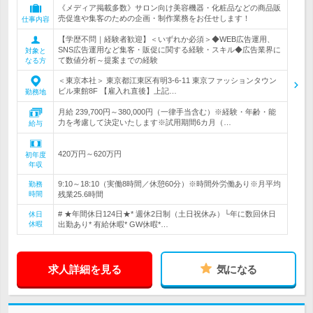
《メディア掲載多数》サロン向け美容機器・化粧品などの商品販
売促進や集客のための企画・制作業務をお任せします！
仕事内容
【学歴不問｜経験者歓迎】＜いずれか必須＞◆WEB広告運用、
SNS広告運用など集客・販促に関する経験・スキル◆広告業界に
対象と
て数値分析～提案までの経験
なる方
＜東京本社＞ 東京都江東区有明3-6-11 東京ファッションタウン
ビル東館8F 【雇入れ直後】上記…
勤務地
月給 239,700円～380,000円（一律手当含む）※経験・年齢・能
力を考慮して決定いたします※試用期間6カ月（…
給与
420万円～620万円
初年度
年収
9:10～18:10（実働8時間／休憩60分）※時間外労働あり※月平均
勤務
時間
残業25.6時間
# ★年間休日124日★* 週休2日制（土日祝休み）└年に数回休日
休日
休暇
出勤あり* 有給休暇* GW休暇*…
求人詳細を見る
気になる