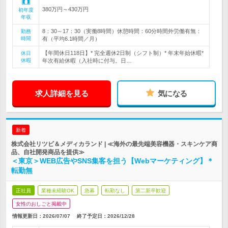
380万円～430万円
初年度
年収
8：30～17：30（実働8時間）休憩時間：60分時間外労働有無：
勤務
時間
有（平均6.1時間／月）
【年間休日118日】* 完全週休2日制（シフト制）* 年末年始休暇*
休日
休暇
年次有給休暇（入社時に付与。日…
求人詳細を見る
気になる
新着
株式会社リツビ＆メディカランド | ≪海外の最先端美容機器・スキンケア商
品、自社開発商品を提供≫
＜東京＞WEB広告やSNS集客を担う【Webマーケティング】＊
転勤無
正社員
業種未経験OK
急募
転勤なし
第二新卒歓迎
女性のおしごと掲載中
情報更新日：2026/07/07
終了予定日：
2026/12/28