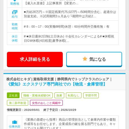
【雇入れ直後】上記事業所 【変更の…
勤務地
■月給28万円～※固定残業代75,027円～/50時間分含む。超過分は
別途支給。※試用期間3ヵ月あり└期間中は月給2…
給与
勤務
# 8：00～17：00(実働8時間)休憩：60分時間外労働有無：有
時間
# ■休日週休2日制(土日休み) ※会社カレンダーによる# ■休暇祝
休日
休暇
日GW休暇(4日程度)夏季休暇(…
求人詳細を見る
気になる
株式会社ヒキダ | 資格取得支援｜静岡県内でトップクラスのシェア｜
《愛知》エクステリア専門商社での【物流・倉庫管理】
正社員
職種・業種未経験OK
急募
転勤なし
学歴不問
第二新卒歓迎
女性のおしごと掲載中
情報更新日：2026/05/01
終了予定日：
2026/10/29
《業務の基礎から指導》商品の管理担当として倉庫内作業や書類
作成等をお任せします。企業成長の鍵を握る部門でもあり、キャ
仕事内容
リアパスも開けています！