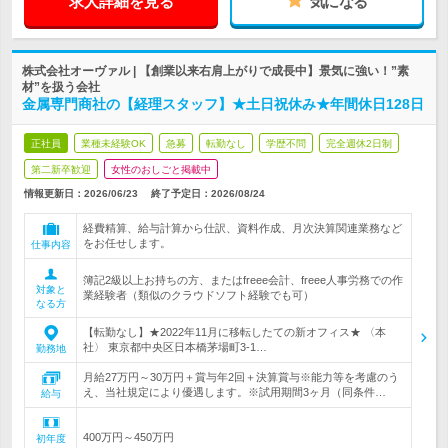
求人詳細を見る
気になる
株式会社オーヴァル | 【創業以来右肩上がりで成長中】景気に強い！”素
材”を扱う会社
金属専門商社の【経理スタッフ】★土日祝休み★年間休日128日
正社員
業種未経験OK
急募
転勤なし
学歴不問
完全週休2日制
第二新卒歓迎
女性のおしごと掲載中
情報更新日：2026/06/23
終了予定日：
2026/08/24
経費精算、給与計算から仕訳、資料作成、月次決算関連業務など
をお任せします。
仕事内容
簿記2級以上お持ちの方、またはfreee会計、freee人事労務での作
対象と
業経験者（類似のクラウドソフト経験でも可）
なる方
【転勤なし】★2022年11月に移転したての新オフィス★ 〈本
社〉 東京都中央区日本橋茅場町3-1…
勤務地
月給27万円～30万円＋賞与年2回＋決算賞与※能力等を考慮のう
え、当社規定により優遇します。※試用期間3ヶ月（同条件…
給与
400万円～450万円
初年度