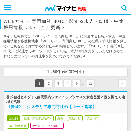
WEBサイト 専門商社 30代に関する求人・転職・中途
採用情報＜8/7（金）更新＞
マイナビ転職では「WEBサイト 専門商社 30代」に関連する転職・求人・中途
採用情報を多数掲載中!「WEBサイト 専門商社 30代」の転職・求人情報を探し
ているあなたにおすすめのお仕事を掲載しています。「WEBサイト 専門商社
30代」に関連するキーワードからも転職・求人情報をお探しいただけるので、
あなたにぴったりのお仕事を見つけてみてください!
1～50件 (全1303件中)
…
1
2
3
4
5
27
株式会社ヒキダ | ＼静岡県内シェアトップクラスの安定基盤／腰を据えて地
域で活躍
《静岡》エクステリア専門商社の【ルート営業】
正社員
職種・業種未経験OK
急募
転勤なし
学歴不問
第二新卒歓迎
女性のおしごと掲載中