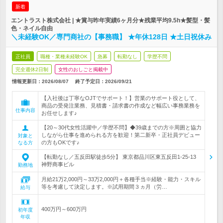
新着
エントラスト株式会社 | ★賞与昨年実績6ヶ月分★残業平均9.5h★髪型・髪
色・ネイル自由
＼未経験OK／専門商社の【事務職】 ★年休128日 ★土日祝休み
正社員
職種・業種未経験OK
急募
転勤なし
学歴不問
完全週休2日制
女性のおしごと掲載中
情報更新日：2026/08/07
終了予定日：
2026/09/21
【入社後は丁寧なOJTでサポート！】営業のサポート役として、
商品の受発注業務、見積書・請求書の作成など幅広い事務業務を
仕事内容
お任せします♪
【20～30代女性活躍中／学歴不問】◆39歳までの方※周囲と協力
しながら仕事を進められる方を歓迎！第二新卒・正社員デビュー
対象と
の方もOKです♪
なる方
【転勤なし／五反田駅徒歩5分】 東京都品川区東五反田1-25-13
神野商事ビル
勤務地
月給21万2,000円～33万2,000円＋各種手当※経験・能力・スキル
等を考慮して決定します。※試用期間３ヵ月（労…
給与
400万円～600万円
初年度
年収