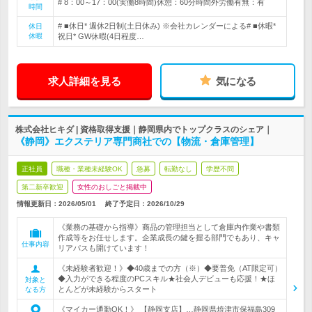
# 8：00～17：00(実働8時間)休憩：60分時間外労働有無：有
時間
# ■休日* 週休2日制(土日休み) ※会社カレンダーによる# ■休暇*
休日
休暇
祝日* GW休暇(4日程度…
求人詳細を見る
気になる
株式会社ヒキダ | 資格取得支援｜静岡県内でトップクラスのシェア｜
《静岡》エクステリア専門商社での【物流・倉庫管理】
正社員
職種・業種未経験OK
急募
転勤なし
学歴不問
第二新卒歓迎
女性のおしごと掲載中
情報更新日：2026/05/01
終了予定日：
2026/10/29
《業務の基礎から指導》商品の管理担当として倉庫内作業や書類
作成等をお任せします。企業成長の鍵を握る部門でもあり、キャ
仕事内容
リアパスも開けています！
《未経験者歓迎！》◆40歳までの方（※）◆要普免（AT限定可）
◆入力ができる程度のPCスキル★社会人デビューも応援！★ほ
対象と
とんどが未経験からスタート
なる方
《マイカー通勤OK！》 【静岡支店】…静岡県焼津市保福島309