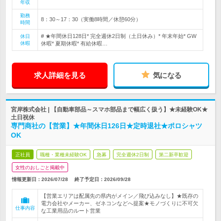
年収
勤務
8：30～17：30（実働8時間／休憩60分）
時間
# ★年間休日128日* 完全週休2日制（土日休み）* 年末年始* GW
休日
休暇
休暇* 夏期休暇* 有給休暇…
求人詳細を見る
気になる
宮岸株式会社 | 【自動車部品～スマホ部品まで幅広く扱う】★未経験OK★
土日祝休
専門商社の【営業】★年間休日126日★定時退社★ポロシャツ
OK
正社員
職種・業種未経験OK
急募
完全週休2日制
第二新卒歓迎
女性のおしごと掲載中
情報更新日：2026/07/28
終了予定日：
2026/09/28
【営業エリアは配属先の県内がメイン／飛び込みなし】★既存の
電力会社やメーカー、ゼネコンなどへ提案★モノづくりに不可欠
仕事内容
な工業用品のルート営業