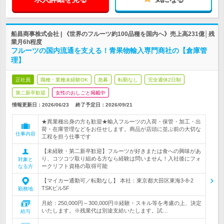
船昌商事株式会社 | 《世界のフルーツ約100品種を国内へ》売上高231億│残
業月6h程度
フルーツの国内流通を支える！青果物輸入専門商社の【倉庫管
理】
正社員
職種・業種未経験OK
急募
転勤なし
完全週休2日制
第二新卒歓迎
女性のおしごと掲載中
情報更新日：2026/06/23
終了予定日：
2026/09/21
★異業種出身の方も歓迎★輸入フルーツの入荷・保管・加工・出
荷・在庫管理などをお任せします。商品が店頭に並ぶ前の大切な
仕事内容
工程を担う仕事です
【未経験・第二新卒歓迎】フルーツが好きまたは食への興味があ
り、コツコツ取り組める方なら経験は問いません！入社後にフォ
対象と
ークリフト資格の取得可能
なる方
【マイカー通勤可／転勤なし】 本社：東京都大田区東海3-8-2
TSKビル5F
勤務地
月給：250,000円～300,000円※経験・スキル等を考慮の上、決定
いたします。※残業代は別途支給いたします。試…
給与