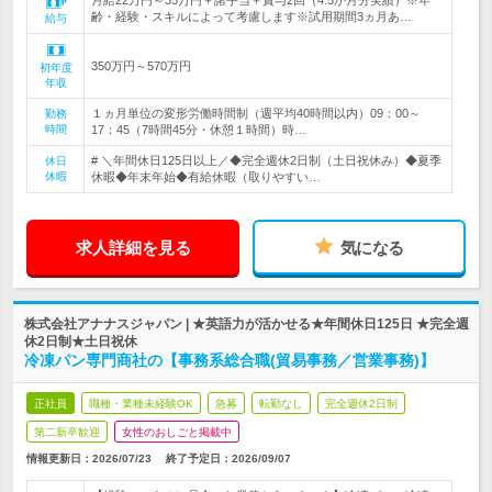
月給22万円～35万円＋諸手当＋賞与2回（4.5か月分実績）※年
齢・経験・スキルによって考慮します※試用期間3ヵ月あ…
給与
350万円～570万円
初年度
年収
１ヵ月単位の変形労働時間制（週平均40時間以内）09：00～
勤務
時間
17：45（7時間45分・休憩１時間）時…
# ＼年間休日125日以上／◆完全週休2日制（土日祝休み）◆夏季
休日
休暇
休暇◆年末年始◆有給休暇（取りやすい…
求人詳細を見る
気になる
株式会社アナナスジャパン | ★英語力が活かせる★年間休日125日 ★完全週
休2日制★土日祝休
冷凍パン専門商社の【事務系総合職(貿易事務／営業事務)】
正社員
職種・業種未経験OK
急募
転勤なし
完全週休2日制
第二新卒歓迎
女性のおしごと掲載中
情報更新日：2026/07/23
終了予定日：
2026/09/07