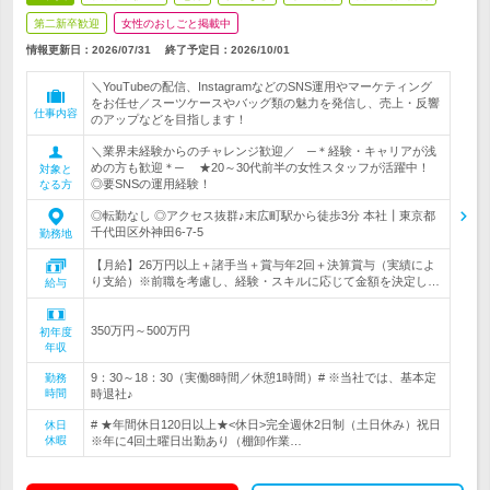
第二新卒歓迎
女性のおしごと掲載中
情報更新日：2026/07/31
終了予定日：
2026/10/01
＼YouTubeの配信、InstagramなどのSNS運用やマーケティング
をお任せ／スーツケースやバッグ類の魅力を発信し、売上・反響
仕事内容
のアップなどを目指します！
＼業界未経験からのチャレンジ歓迎／ ─＊経験・キャリアが浅
めの方も歓迎＊─ ★20～30代前半の女性スタッフが活躍中！
対象と
◎要SNSの運用経験！
なる方
◎転勤なし ◎アクセス抜群♪末広町駅から徒歩3分 本社┃東京都
千代田区外神田6-7-5
勤務地
【月給】26万円以上＋諸手当＋賞与年2回＋決算賞与（実績によ
り支給）※前職を考慮し、経験・スキルに応じて金額を決定し…
給与
350万円～500万円
初年度
年収
9：30～18：30（実働8時間／休憩1時間）# ※当社では、基本定
勤務
時間
時退社♪
# ★年間休日120日以上★<休日>完全週休2日制（土日休み）祝日
休日
休暇
※年に4回土曜日出勤あり（棚卸作業…