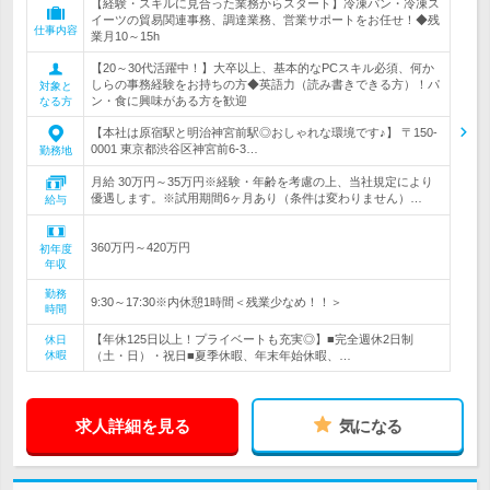
【経験・スキルに見合った業務からスタート】冷凍パン・冷凍ス
イーツの貿易関連事務、調達業務、営業サポートをお任せ！◆残
仕事内容
業月10～15h
【20～30代活躍中！】大卒以上、基本的なPCスキル必須、何か
しらの事務経験をお持ちの方◆英語力（読み書きできる方）！パ
対象と
ン・食に興味がある方を歓迎
なる方
【本社は原宿駅と明治神宮前駅◎おしゃれな環境です♪】 〒150-
0001 東京都渋谷区神宮前6-3…
勤務地
月給 30万円～35万円※経験・年齢を考慮の上、当社規定により
優遇します。※試用期間6ヶ月あり（条件は変わりません）…
給与
360万円～420万円
初年度
年収
勤務
9:30～17:30※内休憩1時間＜残業少なめ！！＞
時間
【年休125日以上！プライベートも充実◎】■完全週休2日制
休日
休暇
（土・日）・祝日■夏季休暇、年末年始休暇、…
求人詳細を見る
気になる