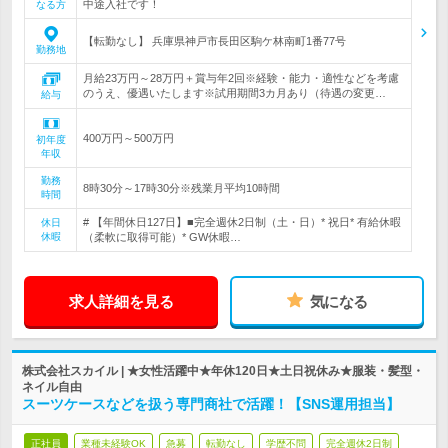
中途入社です！
なる方
【転勤なし】 兵庫県神戸市長田区駒ケ林南町1番77号
勤務地
月給23万円～28万円＋賞与年2回※経験・能力・適性などを考慮
のうえ、優遇いたします※試用期間3カ月あり（待遇の変更…
給与
400万円～500万円
初年度
年収
勤務
8時30分～17時30分※残業月平均10時間
時間
# 【年間休日127日】■完全週休2日制（土・日）* 祝日* 有給休暇
休日
休暇
（柔軟に取得可能）* GW休暇…
求人詳細を見る
気になる
株式会社スカイル | ★女性活躍中★年休120日★土日祝休み★服装・髪型・
ネイル自由
スーツケースなどを扱う専門商社で活躍！【SNS運用担当】
正社員
業種未経験OK
急募
転勤なし
学歴不問
完全週休2日制