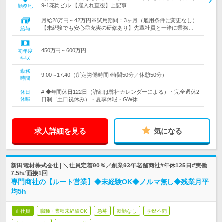
9-1花岡ビル 【雇入れ直後】上記事…
勤務地
月給28万円～42万円※試用期間：3ヶ月（雇用条件に変更なし）
【未経験でも安心◎充実の研修あり】先輩社員と一緒に業務…
給与
450万円～600万円
初年度
年収
勤務
9:00～17:40（所定労働時間7時間50分／休憩50分）
時間
# ◆年間休日122日（詳細は弊社カレンダーによる）・完全週休2
休日
休暇
日制（土日祝休み）・夏季休暇・GW休…
求人詳細を見る
気になる
新田電材株式会社 | ＼社員定着90％／創業93年老舗商社#年休125日#実働
7.5h#面接1回
専門商社の【ルート営業】◆未経験OK◆ノルマ無し◆残業月平
均5h
正社員
職種・業種未経験OK
急募
転勤なし
学歴不問