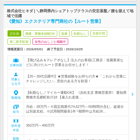
株式会社ヒキダ | ＼静岡県内シェアトップクラスの安定基盤／腰を据えて地
域で活躍
《愛知》エクステリア専門商社の【ルート営業】
正社員
職種・業種未経験OK
急募
転勤なし
学歴不問
第二新卒歓迎
女性のおしごと掲載中
情報更新日：2026/05/01
終了予定日：
2026/10/29
【飛び込み＆テレアポなし】法人のお客様(工務店・造園業者な
ど)に向けたルート営業をお任せします！
仕事内容
【20～30代活躍中】★営業経験をお持ちの方★「これから営業に
対象と
チャレンジしたい」意欲のある方を歓迎！
なる方
【転勤なし／マイカー通勤OK】 《浜松支店 豊橋営業所》 愛知県
豊橋市瓜郷町前川18 【雇入れ直後…
勤務地
月給：28万円～※固定残業代74,627円～/50時間分含む。超過分
は別途支給。※試用期間最長1年└期間中は月給26…
給与
350万円～400万円
初年度
年収
勤務