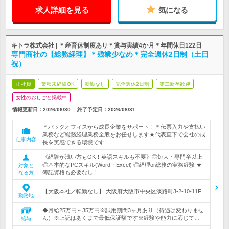
求人詳細を見る
気になる
キトラ株式会社 | ＊産育休制度あり＊賞与実績4か月＊年間休日122日
専門商社の【総務経理】＊残業少なめ＊完全週休2日制（土日
祝）
正社員
業種未経験OK
転勤なし
完全週休2日制
第二新卒歓迎
女性のおしごと掲載中
情報更新日：2026/06/30
終了予定日：
2026/08/31
＊バックオフィスから成長企業をサポート！＊伝票入力や支払い
業務など総務経理業務全般をお任せします★代表直下で会社の成
仕事内容
長を実感できる環境です
《経験が浅い方もOK！英語スキルも不要》◎短大・専門卒以上
◎基本的なPCスキル(Word・Excel) ◎経理or総務の実務経験 ★
対象と
簿記資格も必要なし！
なる方
【大阪本社／転勤なし】 大阪府大阪市中央区淡路町3-2-10-11F
勤務地
◆月給25万円～35万円※試用期間3ヶ月あり（待遇は変わりませ
ん）※上記はあくまで最低保証額です※経験や能力に応じて…
給与