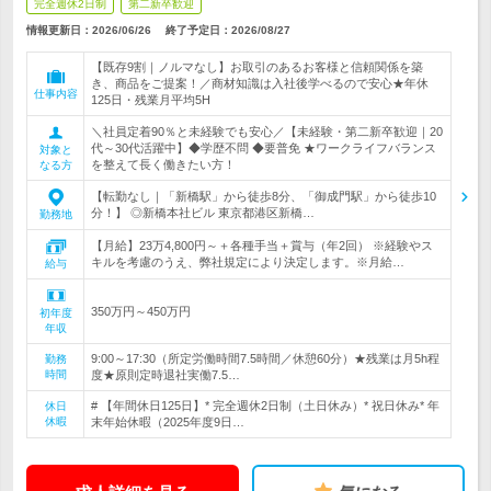
完全週休2日制
第二新卒歓迎
情報更新日：2026/06/26
終了予定日：
2026/08/27
【既存9割｜ノルマなし】お取引のあるお客様と信頼関係を築
き、商品をご提案！／商材知識は入社後学べるので安心★年休
仕事内容
125日・残業月平均5H
＼社員定着90％と未経験でも安心／【未経験・第二新卒歓迎｜20
代～30代活躍中】◆学歴不問 ◆要普免 ★ワークライフバランス
対象と
を整えて長く働きたい方！
なる方
【転勤なし｜「新橋駅」から徒歩8分、「御成門駅」から徒歩10
分！】 ◎新橋本社ビル 東京都港区新橋…
勤務地
【月給】23万4,800円～＋各種手当＋賞与（年2回） ※経験やス
キルを考慮のうえ、弊社規定により決定します。※月給…
給与
350万円～450万円
初年度
年収
9:00～17:30（所定労働時間7.5時間／休憩60分）★残業は月5h程
勤務
時間
度★原則定時退社実働7.5…
# 【年間休日125日】* 完全週休2日制（土日休み）* 祝日休み* 年
休日
休暇
末年始休暇（2025年度9日…