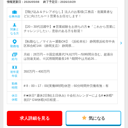
情報更新日：2026/05/08
終了予定日：
2026/10/29
【飛び込み＆テレアポなし】法人のお客様(工務店・造園業者な
ど)に向けたルート営業をお任せします！
仕事内容
【20～30代活躍中】★営業経験をお持ちの方★「これから営業に
対象と
チャレンジしたい」意欲のある方を歓迎！
なる方
【転勤なし／マイカー通勤OK】 《浜松本社》 静岡県浜松市中央
区和合町144 《静岡支店》 静岡県…
勤務地
月給：28万円～※固定残業代74,627円～/50時間分含む。超過分
は別途支給。※試用期間最長1年└期間中は月給26…
給与
350万円～400万円
初年度
年収
勤務
# 8：00～17：00(実働8時間)休憩：60分時間外労働有無：有
時間
# ■休日* 週休2日制(土日休み) ※会社カレンダーによる# ■休暇*
休日
休暇
祝日* GW休暇(4日程度…
求人詳細を見る
気になる