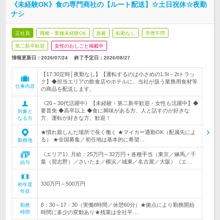
《未経験OK》食の専門商社の【ルート配送】☆土日祝休☆夜勤
ナシ
正社員
職種・業種未経験OK
急募
転勤なし
学歴不問
第二新卒歓迎
女性のおしごと掲載中
情報更新日：2026/07/24
終了予定日：
2026/08/27
【17:30定時│夜勤なし】【運転するのは小さめの1.5t～2tトラッ
ク】◆担当エリアの飲食店やホテルに、当社が扱う業務用食材等
仕事内容
の商品を配送します。
《20～30代活躍中》【未経験・第二新卒歓迎・女性も活躍中】◆
要普免 ◆高卒以上 ◆食に興味がある方、人と話すのが好きな
対象と
方、運転が好きな方、歓迎！
なる方
★慣れ親しんだ場所で長く働く ★マイカー通勤OK（配属先によ
る） ★全国募集／初任地は基本的に希望…
勤務地
《エリア1》月給：25万円～32万円＋各種手当（東京／練馬／千
葉（習志野）／さいたま／横浜／城東／名古屋／大阪）《エ…
給与
330万円～500万円
初年度
年収
8：30～17：30（実働8時間／休憩60分）★拠点により勤務開始
勤務
時間
時間に多少の変動あり★残業は全社平…