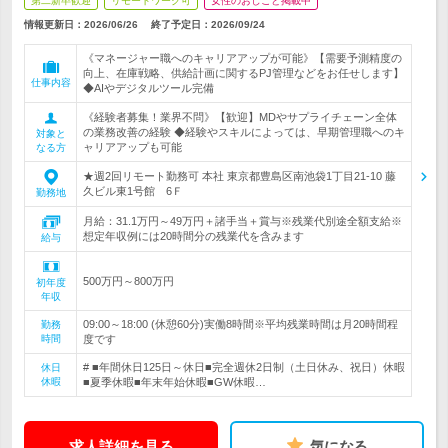
第二新卒歓迎
リモートワーク可
女性のおしごと掲載中
情報更新日：2026/06/26
終了予定日：
2026/09/24
《マネージャー職へのキャリアアップが可能》【需要予測精度の
向上、在庫戦略、供給計画に関するPJ管理などをお任せします】
仕事内容
◆AIやデジタルツール完備
《経験者募集！業界不問》【歓迎】MDやサプライチェーン全体
の業務改善の経験 ◆経験やスキルによっては、早期管理職へのキ
対象と
ャリアアップも可能
なる方
★週2回リモート勤務可 本社 東京都豊島区南池袋1丁目21-10 藤
久ビル東1号館 6Ｆ
勤務地
月給：31.1万円～49万円＋諸手当＋賞与※残業代別途全額支給※
想定年収例には20時間分の残業代を含みます
給与
500万円～800万円
初年度
年収
09:00～18:00 (休憩60分)実働8時間※平均残業時間は月20時間程
勤務
時間
度です
# ■年間休日125日～休日■完全週休2日制（土日休み、祝日）休暇
休日
休暇
■夏季休暇■年末年始休暇■GW休暇…
求人詳細を見る
気になる