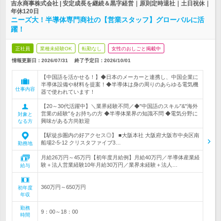
吉永商事株式会社 | 安定成長を継続＆黒字経営｜原則定時退社｜土日祝休｜
年休120日
ニーズ大！半導体専門商社の【営業スタッフ】グローバルに活
躍！
正社員
業種未経験OK
転勤なし
女性のおしごと掲載中
情報更新日：2026/07/31
終了予定日：
2026/10/01
【中国語を活かせる！】◆日本のメーカーと連携し、中国企業に
半導体設備や材料を提案！◆半導体は身の周りのあらゆる電気機
仕事内容
器で使われています！
【20～30代活躍中】＼業界経験不問／◆"中国語のスキル"&"海外
営業の経験"をお持ちの方 ◆半導体業界の知識不問 ◆電気分野に
対象と
興味がある方尚歓迎
なる方
【駅徒歩圏内の好アクセス◎】 ■大阪本社 大阪府大阪市中央区南
船場2-5-12 クリスタファイブ3…
勤務地
月給26万円～45万円【初年度月給例】月給40万円／半導体産業経
験＋法人営業経験10年月給30万円／業界未経験＋法人…
給与
360万円～650万円
初年度
年収
勤務
9：00～18：00
時間