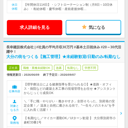
【年間休日114日】・シフトローテーション制（月8日～10日休
休日
休暇
み）・有給休暇・慶弔休暇・産前産後休暇…
求人詳細を見る
気になる
長幸建設株式会社 | #社員の平均月収30万円 #基本土日祝休み #20～30代活
躍中！
大分の街をつくる【施工管理】★未経験歓迎/日勤のみ/転勤なし
正社員
職種・業種未経験OK
急募
転勤なし
学歴不問
情報更新日：2026/06/09
終了予定日：
2026/09/07
【理学療法士による健康指導を受けられる◎】★道路・オフィ
ス・病院などの建築土木工事の現場管理をお任せ ★アシスタント
仕事内容
からじっくり成長OK
＼「手に職・やりがい・働きやすさ」全部そろった、別府発の安
定企業！／ 温泉と自然に癒される街で、“一生モノのスキル”を手
対象と
に入れ長く活躍！！
なる方
【 転勤なし／マイカー通勤OK／UIターン歓迎 】 大分県別府市小
倉町33番1号
勤務地