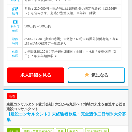
勤務地
月給：210,000円～※給与には10時間分の固定残業代（13,926円
～）を含みます。超過分別途支給。※年齢・経験…
給与
300万円～300万円
初年度
年収
8:30～17:30（実働8時間）※休憩：60分※時間外労働有無：有★
勤務
時間
週1回のNO残業デー制度あり
# 年間休日120日# 完全週休2日制（土日） * 祝日 * 夏季休暇（3
休日
休暇
日） * 年末年始休暇（6…
求人詳細を見る
気になる
新着
東亜コンサルタント株式会社 | 大分から九州へ！地域の未来を創造する総合
建設コンサルタント
【建設コンサルタント】未経験者歓迎・完全週休二日制※大分募
集
正社員
職種・業種未経験OK
急募
転勤なし
完全週休2日制