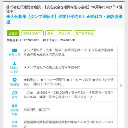
株式会社日建総合建設 | 【安心安全な道路を造る会社】50周年に向け日々邁
進中！
◆大分募集【ダンプ運転手】残業月平均５ｈ★即戦力・経験者優
遇
正社員
業種未経験OK
急募
学歴不問
第二新卒歓迎
情報更新日：2026/06/30
終了予定日：
2026/08/31
ダンプ運転手（土木・舗装工事管理業務）※8トン限定中型自動
車免許要★経験者の方大歓迎
仕事内容
★ダンプ運転の経験がある方★学歴不問
対象と
なる方
★転勤なし ★マイカー通勤可 ★U・Iターン歓迎 ★借り上げ社宅
あり 【本社】 〒870-0848…
勤務地
（月給）18,5000円～250,000円＋賞与年2回＋決算賞与＋各種手
当※年齢・経験・能力を考慮の上、当社規定によ…
給与
300万円～450万円
初年度
年収
変形労働時間制変形労働時間制の単位１年単位8時00分～17時00
勤務
時間
分