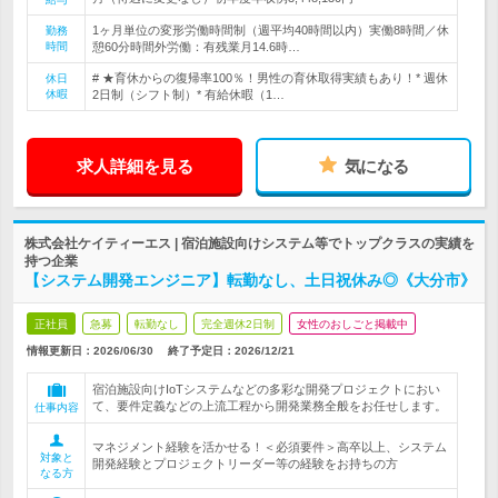
1ヶ月単位の変形労働時間制（週平均40時間以内）実働8時間／休
勤務
時間
憩60分時間外労働：有残業月14.6時…
# ★育休からの復帰率100％！男性の育休取得実績もあり！* 週休
休日
休暇
2日制（シフト制）* 有給休暇（1…
求人詳細を見る
気になる
株式会社ケイティーエス | 宿泊施設向けシステム等でトップクラスの実績を
持つ企業
【システム開発エンジニア】転勤なし、土日祝休み◎《大分市》
正社員
急募
転勤なし
完全週休2日制
女性のおしごと掲載中
情報更新日：2026/06/30
終了予定日：
2026/12/21
宿泊施設向けIoTシステムなどの多彩な開発プロジェクトにおい
て、要件定義などの上流工程から開発業務全般をお任せします。
仕事内容
マネジメント経験を活かせる！＜必須要件＞高卒以上、システム
対象と
開発経験とプロジェクトリーダー等の経験をお持ちの方
なる方