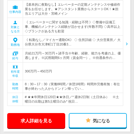
【基本的に夜勤なし】エレベーターの定期メンテナンスや修繕作
業をお任せします。★アシスタント業務からスタートOK！★担
仕事内容
当エリアは大分・宮崎メイン
《 エレベーターに関する知識・経験は不問 》◇整備や設備工
事、機械のメンテナンス経験が活かせます(年数不問) ◇高卒以上
対象と
◇ブランクがある方も歓迎
なる方
《 転勤なし／マイカー通勤OK》 ◇ 住所詳細 ◇ 大分営業所／ 大
分県大分市大津町1丁目20番3…
勤務地
月給21万円～30万円＋諸手当※年齢、経験、能力を考慮の上、優
遇します。※試用期間6ヶ月間（賃金同一）。※待遇条件の…
給与
300万円～450万円
初年度
年収
8：30～17：30（実働8時間／休憩1時間）時間外労働有無：有仕
勤務
時間
事が終わった人からドンドン帰ってい…
# ★★年間休日120日★★休日／* 週休2日制（土日休み） ※土
休日
休暇
曜日の出勤は第5土曜日のみ* 祝日…
求人詳細を見る
気になる