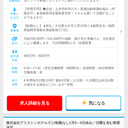
るインフラ整備プロジェクトに携わっていただきます。
仕事内容
【学歴不問】◆必須：土木学科卒の方／普通自動車運転免許（AT
限定可）★資格取得支援制度充実！スキルを磨いて活躍すること
対象と
ができます◎
なる方
【転勤なし】 ●本社／大分県大分市三芳1238-1 ●福岡支店／福岡
県福岡市博多区博多駅前2丁目1…
勤務地
月給230,000円～531,000円※経験、能力等を考慮の上、当社規定
により優遇します。※試用期間6ヵ月（待遇変更…
給与
400万円～600万円
初年度
年収
8:30～17:30 （所定労働時間：8時間0分）休憩時間：60分時間外
勤務
時間
労働有無：有
# 年間休日日数124日* 週休2日制（土日祝）※土曜日は休日出勤
休日
休暇
が発生する場合がございます* 年間…
求人詳細を見る
気になる
株式会社アリストンホテルズ | #転勤なし#月8～9日休み／日曜を含む希望
休可