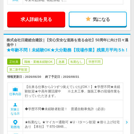
年末年始休暇* 有給休暇（…
求人詳細を見る
気になる
株式会社日建総合建設 | 【安心安全な道路を造る会社】50周年に向け日々邁
進中！
★年齢不問！未経験OK★大分勤務【現場作業】残業月平均５h！
正社員
職種・業種未経験OK
急募
転勤なし
学歴不問
第二新卒歓迎
情報更新日：2026/06/30
終了予定日：
2026/08/31
【出来る仕事から1つずつ覚えていけばOK！】★学歴不問★未経
験歓迎★中高年層活躍中 ※土木工事、舗装工事の現場作業を
仕事内容
行っていただきます。
◆学歴不問◆未経験者歓迎！ 普通自動車免許（必須）
対象と
なる方
★転勤なし ★マイカー通勤可 ★U・Iターン歓迎 ★借り上げ社宅
あり 【本社】 〒870-0848…
勤務地