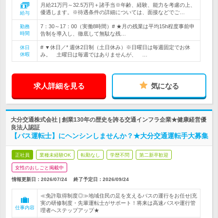
月給21万円～32.5万円＋諸手当※年齢、経験、能力を考慮の上、
優遇します。※待遇条件の詳細については、面接などでご…
給与
7：30～17：00（実働8時間）# ★月の残業は平均15h程度事前申
勤務
時間
告制を導入し、徹底して無駄な残…
# ▼休日／* 週休2日制（土日休み）※日曜日は毎週固定でお休
休日
休暇
み。 土曜日は毎週ではありませんが、 …
求人詳細を見る
気になる
大分交通株式会社 | 創業130年の歴史を誇る交通インフラ企業★健康経営優
良法人認証
【バス運転士】にヘンシンしませんか？★大分交通運転手大募集
正社員
業種未経験OK
転勤なし
学歴不問
第二新卒歓迎
女性のおしごと掲載中
情報更新日：2026/07/24
終了予定日：
2026/09/24
≪免許取得制度◎≫地域住民の足を支えるバスの運行をお任せ|充
実の研修制度・先輩運転士がサポート！将来は高速バスや運行管
仕事内容
理者へステップアップ★