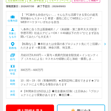
完全週休2日制
第二新卒歓迎
リモートワーク可
女性のおしごと掲載中
情報更新日：2026/07/30
終了予定日：
2026/09/03
【「PC操作も自信がない…」そんな方も活躍できる安心の超充
実研修からスタート】希望・適性に応じてWEBエンジニア・
仕事内容
WEBマーケターいずれかを担当
＼条件に合う方は面接確約！／《未経験・第二新卒大大大歓迎！
学歴不問》社会人デビューOK！※40歳以下の方☆"ひとまず話を
対象と
聞いてみたい"も大丈夫！
なる方
【転勤なし】 ◆本社または全国の各プロジェクト先にてご活躍い
ただきます ⇒東京都、神奈川県、埼玉県…
勤務地
月給22万6,810円～＋賞与＋残業代別途全額支給＋インセンティ
ブ（スキルによる）※スキルや経験に応じ加給・優遇しま…
給与
300万円～600万円
初年度
年収
10：00～19：00（実働8時間）★原則定時に退社できます★プロ
勤務
時間
ジェクトにより異なる場合があります
# 【年間休日125日以上】◆完全週休2日制（土日休み）└プロジ
休日
休暇
ェクトにより変動があります。◆祝日◆…
求人詳細を見る
気になる