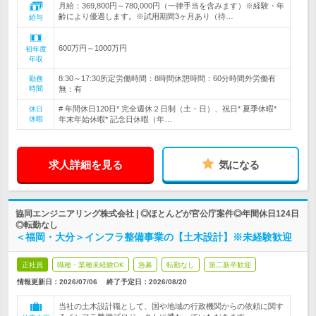
月給：369,800円～780,000円（一律手当を含みます）※経験・年
齢により優遇します。※試用期間3ヶ月あり（待…
給与
600万円～1000万円
初年度
年収
8:30～17:30所定労働時間：8時間休憩時間：60分時間外労働有
勤務
時間
無：有
# 年間休日120日* 完全週休２日制（土・日）、祝日* 夏季休暇*
休日
休暇
年末年始休暇* 記念日休暇（年…
求人詳細を見る
気になる
協同エンジニアリング株式会社 | ◎ほとんどが官公庁案件◎年間休日124日
◎転勤なし
＜福岡・大分＞インフラ整備事業の【土木設計】※未経験歓迎
正社員
職種・業種未経験OK
急募
転勤なし
第二新卒歓迎
情報更新日：2026/07/06
終了予定日：
2026/08/20
当社の土木設計職として、国や地域の行政機関からの依頼に関す