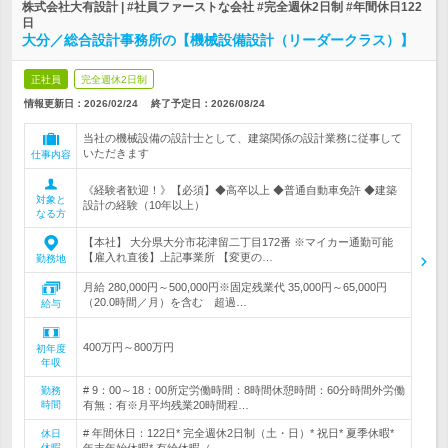
株式会社大有設計 | #社員ファーストな会社 #完全週休2日制 #年間休日122
日
大分／総合設計事務所の【機械設備設計（リーダークラス）】
正社員
完全週休2日制
情報更新日：2026/02/24
終了予定日：
2026/08/24
当社の機械設備の設計士として、建築関係の設計業務に従事して
いただきます
仕事内容
《経験者歓迎！》【必須】◆高卒以上 ◆普通自動車免許 ◆建築
対象と
設計の経験（10年以上）
なる方
【本社】 大分県大分市花津留二丁目172番 ※マイカー通勤可能
【雇入れ直後】上記事業所 【変更の…
勤務地
月給 280,000円～500,000円※固定残業代 35,000円～65,000円
（20.0時間／月）を含む 超過…
給与
400万円～800万円
初年度
年収
# 9：00～18：00所定労働時間：8時間休憩時間：60分時間外労働
勤務
時間
有無：有※月平均残業20時間程…
# 年間休日：122日* 完全週休2日制（土・日）* 祝日* 夏季休暇*
休日
休暇