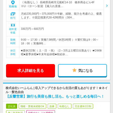
《 転勤なし 》 長崎県長崎市元船町14-10 橋本商会ビル4F
※U・Iターン歓迎 【雇入れ直後…
勤務地
月給235,000円～375,000円※年齢、経験、能力を考慮の上、優遇
します。※固定残業代30-42時間分（30H…
給与
330万円～600万円
初年度
年収
9:00 ～ 17:30（ 実働7.5時間／休憩1時間 ）※繁忙期は9：00～
勤務
時間
18：00（ 実働8時…
■週休2日制（ 土・日 ・祝）（2～3月は土曜日出勤あり）■GW休
休日
休暇
暇■夏季休暇■年末年始休暇■有給休…
求人詳細を見る
気になる
株式会社いーふらん | 収入アップできるから生活の質もあがります！★ネイ
ル・髪色自由
【反響営業】旅行も美容も推し活も。もっと楽しめる毎日へ！
正社員
職種・業種未経験OK
急募
転勤なし
完全週休2日制
第二新卒歓迎
女性のおしごと掲載中