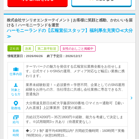
株式会社サンリオエンターテイメント | お客様に笑顔と感動、かわいいを届
ける！ハーモニーランドを運営
ハーモニーランドの【広報宣伝スタッフ】福利厚生充実◎≪大分
≫
正社員
急募
第二新卒歓迎
女性のおしごと掲載中
情報更新日：2026/06/26
終了予定日：
2026/12/17
テーマパークの魅力を発信する広報宣伝業務全般をお任せしま
す。公式サイトやSNSの運用、メディア対応など幅広い業務に携
仕事内容
わります。
業界未経験歓迎！＜必須要件＞学歴不問、企業としてのSNS運用
経験をお持ちの方、当社理念に共感し会社業務に専念できる方、
対象と
普通免許
なる方
大分県速見郡日出町大字藤原5933番地 ◎マイカー通勤可 【雇い
入れ直後】上記事業所 【変更の範囲…
勤務地
月給22万4200円～35万1800円※経験、能力を考慮して決定しま
す。※試用期間3ヶ月あり（待遇変更なし）
給与
◆シフト制* 週平均40時間以内* 月間総労働時間：160時間 * 実働
勤務
時間
7時間30分／休憩1時間15…