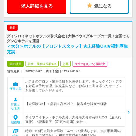
求人詳細を見る
気になる
新着
ダイワロイネットホテルズ株式会社 | 大和ハウスグループの一員！全国でモ
ダンなホテルを運営
＜大分＞ホテルの【フロントスタッフ】★未経験OK★福利厚生
充実
契約社員
職種・業種未経験OK
急募
女性のおしごと掲載中
情報更新日：2026/08/07
終了予定日：
2027/01/28
ホテルのフロント業務全般をお任せします。チェックイン・アウ
ト対応や予約管理、観光案内など、お客様に寄り添ったサービス
仕事内容
を提供していただきます。
【未経験OK】＜必須＞高卒以上、接客業や販売の経験
対象と
なる方
ダイワロイネットホテル大分／大分県大分市荷揚町2-3 【雇入れ
直後】上記事業所 【変更の範囲】会社…
勤務地
時給1,100円※能力や経験に基づいて優遇します。※試用期間6ヶ
月（待遇に変更なし）初年度年収例3,448,130円
給与