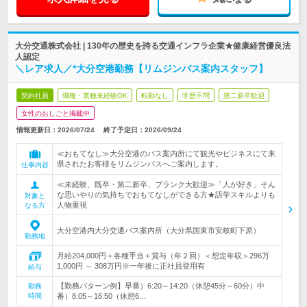
大分交通株式会社 | 130年の歴史を誇る交通インフラ企業★健康経営優良法
人認定
＼レア求人／*大分空港勤務【リムジンバス案内スタッフ】
契約社員
職種・業種未経験OK
転勤なし
学歴不問
第二新卒歓迎
女性のおしごと掲載中
情報更新日：2026/07/24
終了予定日：
2026/09/24
≪おもてなし≫大分空港のバス案内所にて観光やビジネスにて来
県されたお客様をリムジンバスへご案内します。
仕事内容
≪未経験、既卒・第二新卒、ブランク大歓迎≫「人が好き」そん
な思いやりの気持ちでおもてなしができる方★語学スキルよりも
対象と
人物重視
なる方
大分空港内大分交通バス案内所（大分県国東市安岐町下原）
勤務地
月給204,000円＋各種手当＋賞与（年２回）＜想定年収＞296万
1,000円 ～ 308万円※一年後に正社員登用有
給与
【勤務パターン例】早番）6:20～14:20（休憩45分～60分）中
勤務
時間
番）8:05～16:50（休憩6…