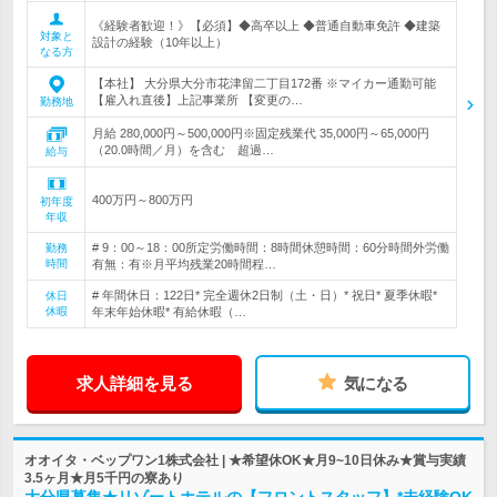
《経験者歓迎！》【必須】◆高卒以上 ◆普通自動車免許 ◆建築
対象と
設計の経験（10年以上）
なる方
【本社】 大分県大分市花津留二丁目172番 ※マイカー通勤可能
【雇入れ直後】上記事業所 【変更の…
勤務地
月給 280,000円～500,000円※固定残業代 35,000円～65,000円
（20.0時間／月）を含む 超過…
給与
400万円～800万円
初年度
年収
# 9：00～18：00所定労働時間：8時間休憩時間：60分時間外労働
勤務
時間
有無：有※月平均残業20時間程…
# 年間休日：122日* 完全週休2日制（土・日）* 祝日* 夏季休暇*
休日
休暇
年末年始休暇* 有給休暇（…
求人詳細を見る
気になる
オオイタ・ベップワン1株式会社 | ★希望休OK★月9~10日休み★賞与実績
3.5ヶ月★月5千円の寮あり