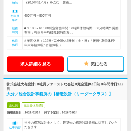
（20.0時間／月）を含む 超過…
給与
400万円～800万円
初年度
年収
# 9：00～18：00所定労働時間：8時間休憩時間：60分時間外労働
勤務
時間
有無：有※月平均残業20時間程…
# 年間休日：122日* 完全週休2日制（土・日）* 祝日* 夏季休暇*
休日
休暇
年末年始休暇* 有給休暇（…
求人詳細を見る
気になる
株式会社大有設計 | #社員ファーストな会社 #完全週休2日制 #年間休日122
日
大分／総合設計事務所の【構造設計（リーダークラス）】
正社員
完全週休2日制
情報更新日：2026/02/24
終了予定日：
2026/08/24
当社の構造設計士として、建築物の構造設計業務に従事していた
だきます
仕事内容