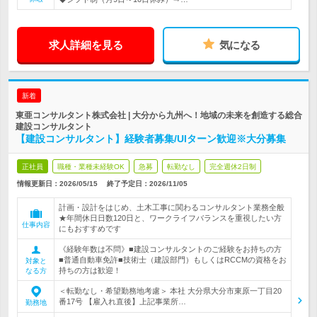
求人詳細を見る
気になる
新着
東亜コンサルタント株式会社 | 大分から九州へ！地域の未来を創造する総合
建設コンサルタント
【建設コンサルタント】経験者募集/UIターン歓迎※大分募集
正社員
職種・業種未経験OK
急募
転勤なし
完全週休2日制
情報更新日：2026/05/15
終了予定日：
2026/11/05
計画・設計をはじめ、土木工事に関わるコンサルタント業務全般
★年間休日日数120日と、ワークライフバランスを重視したい方
仕事内容
にもおすすめです
《経験年数は不問》■建設コンサルタントのご経験をお持ちの方
■普通自動車免許■技術士（建設部門）もしくはRCCMの資格をお
対象と
持ちの方は歓迎！
なる方
＜転勤なし・希望勤務地考慮＞ 本社 大分県大分市東原一丁目20
番17号 【雇入れ直後】上記事業所…
勤務地