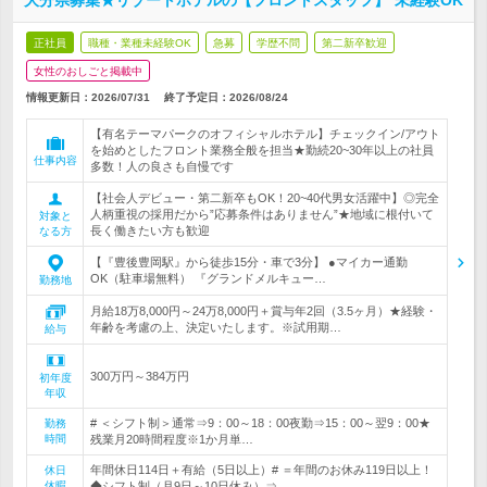
大分県募集★リゾートホテルの【フロントスタッフ】*未経験OK
正社員
職種・業種未経験OK
急募
学歴不問
第二新卒歓迎
女性のおしごと掲載中
情報更新日：2026/07/31
終了予定日：
2026/08/24
【有名テーマパークのオフィシャルホテル】チェックイン/アウト
を始めとしたフロント業務全般を担当★勤続20~30年以上の社員
仕事内容
多数！人の良さも自慢です
【社会人デビュー・第二新卒もOK！20~40代男女活躍中】◎完全
人柄重視の採用だから”応募条件はありません”★地域に根付いて
対象と
長く働きたい方も歓迎
なる方
【『豊後豊岡駅』から徒歩15分・車で3分】 ●マイカー通勤
OK（駐車場無料） 『グランドメルキュー…
勤務地
月給18万8,000円～24万8,000円＋賞与年2回（3.5ヶ月）★経験・
年齢を考慮の上、決定いたします。※試用期…
給与
300万円～384万円
初年度
年収
# ＜シフト制＞通常⇒9：00～18：00夜勤⇒15：00～翌9：00★
勤務
時間
残業月20時間程度※1か月単…
年間休日114日＋有給（5日以上）# ＝年間のお休み119日以上！
休日
休暇
◆シフト制（月9日～10日休み）⇒…