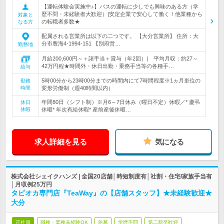
【運転体験会実施中♪】バスの運転に少しでも興味のある方（学
歴不問・未経験者大歓迎）|安定企業で安心して働く！他業種から
対象と
の転職者多数★
なる方
配属される営業所は以下の二つです。 【大分営業所】 住所：大
分市豊海4-1994-151 【別府営…
勤務地
月給200,600円～＋諸手当＋賞与（年2回）| 平均月収：約27～
42万円程★時間外・休日出勤・乗務手当等の各種手…
給与
5時00分から23時00分までの時間内にて7時間程度※1ヵ月単位の
勤務
時間
変形労働制（週40時間以内）
年間80日（シフト制）※月6～7日休み（曜日不定）休暇／* 慶弔
休日
休暇
休暇* 年次有給休暇* 産前産後休暇…
求人詳細を見る
気になる
株式会社シェイクハンズ | 全国20店舗│時短制度有│社割・住宅/家族手当有
│月収例25万円
タピオカ専門店『TeaWay』の【店舗スタッフ】★未経験歓迎★
大分
正社員
職種・業種未経験OK
急募
学歴不問
第二新卒歓迎