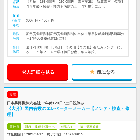
（月給）185,000円～250,000円＋賞与年2回＋決算賞与＋各種手
当※年齢・経験・能力を考慮の上、当社規定によ…
給与
300万円～450万円
初年度
年収
変形労働時間制変形労働時間制の単位１年単位就業時間8時00分
勤務
時間
～17時00分※残業ほぼ無し
週休2日制日曜日，祝日，その他【その他】会社カレンダーによ
休日
休暇
る ＊第２・４土曜は休日お盆、年末年始、…
求人詳細を見る
気になる
新着
日本昇降機株式会社 | *年休120日 *土日祝休み
《大分》国内有数のエレベーターメーカー【メンテ・検査・修
理】
正社員
職種・業種未経験OK
転勤なし
第二新卒歓迎
情報更新日：2026/04/17
終了予定日：
2026/10/15