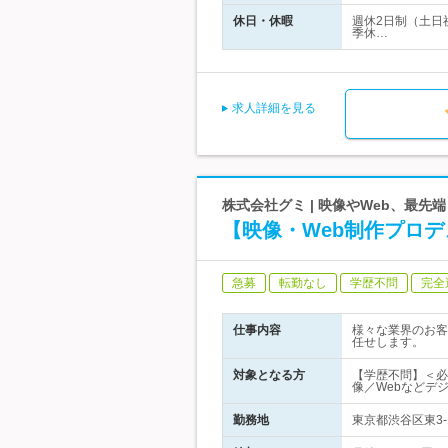
休日・休暇
週休2日制（土日
季休…
求人詳細を見る
株式会社グミ | 映像やWeb、最
【映像・Web制作プロデ
急募
転勤なし
学歴不問
完全
仕事内容
様々な業界のお客
任せします。
対象となる方
【学歴不問】＜必
像／Webなどデ
勤務地
東京都渋谷区東3-