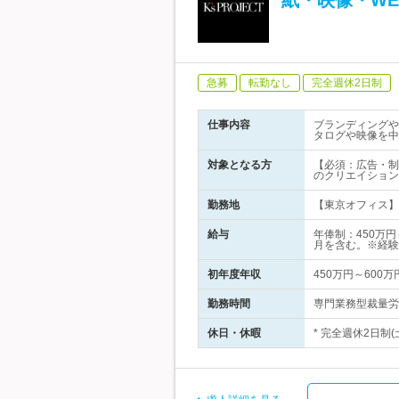
紙・映像・W
急募
転勤なし
完全週休2日制
仕事内容
ブランディングや
タログや映像を中
対象となる方
【必須：広告・制
のクリエイション
勤務地
【東京オフィス】 
給与
年俸制：450万円
月を含む。※経験
初年度年収
450万円～600万
勤務時間
専門業務型裁量労働
休日・休暇
* 完全週休2日制