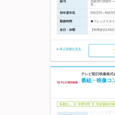
給与
月給367,000円
含…
初年度年収
550万円～650万
勤務時間
◆フレックスタイム
休日・休暇
【年間休日126日
求人詳細を見る
テレビ朝日映像株式会
番組・映像コ
転勤なし
学歴不問
完全週休2日