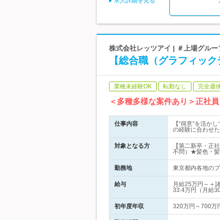
求人詳細を見る
株式会社レッツアイ | ＃上場グルー
【総合職（グラフィックデ
業種未経験OK
転勤なし
完全週
＜多種多様な案件あり＞正社員
仕事内容
【“得意”を活か
の経験に合わせた
対象となる方
【第二新卒・正社
不問）★髪色・髪
勤務地
東京都内各地のプ
給与
月給25万円～＋
33.4万円（月給3
初年度年収
320万円～700万