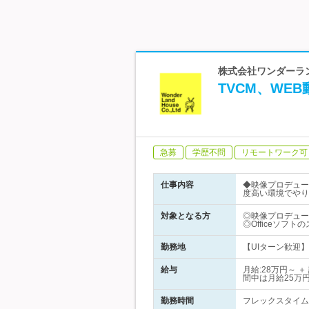
株式会社ワンダーラ
TVCM、WE
急募
学歴不問
リモートワーク可
仕事内容
◆映像プロデュー
度高い環境でやり
対象となる方
◎映像プロデュー
◎Officeソフ
勤務地
【UIターン歓迎】
給与
月給:28万円～
間中は月給25万
勤務時間
フレックスタイム制