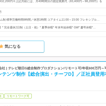
～432,200円※上記月給には、月40時間分の固定残業代（83,400円～98,200円）を
円
制 標準労働時間8時間／休憩1時間 コアタイム11:00～15:00 フレキシブル…
】* 完全週休2日制（土日・祝）* 夏季休暇* 年末年始休暇* GW* 慶弔休暇*…
気になる
社 | テレビ朝日G総合制作プロダクション/リモート可/年収600万円～
ンテンツ制作【総合演出・チーフD】／正社員登用
制
リモートワーク可