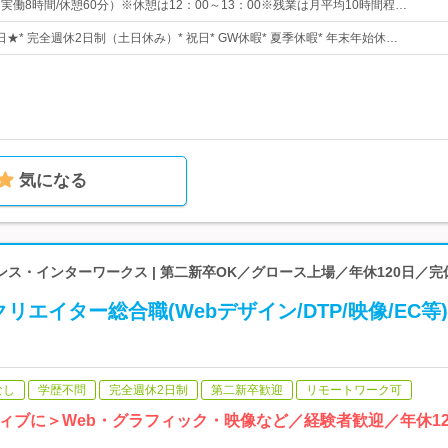
0（実働8時間/休憩60分）※休憩は12：00～13：00※残業は月平均10時間程…
0日★* 完全週休2日制（土日休み）* 祝日* GW休暇* 夏季休暇* 年末年始休…
気になる
ス・インターワークス | 第二新卒OK／グロース上場／年休120日／完
リエイター総合職(Webデザイン/DTP/映像/EC等
なし
学歴不問
完全週休2日制
第二新卒歓迎
リモートワーク可
ィブに＞Web・グラフィック・映像など／経験者歓迎／年休12