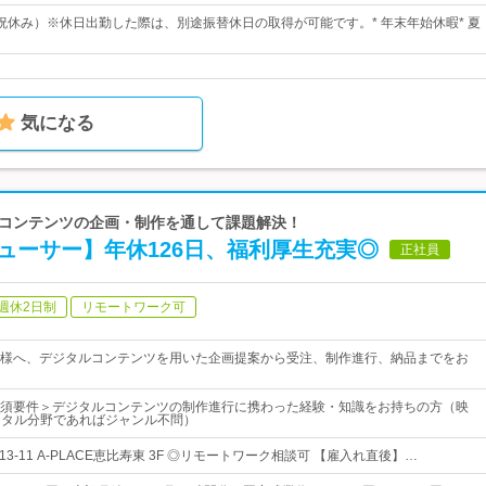
祝休み）※休日出勤した際は、別途振替休日の取得が可能です。* 年末年始休暇* 夏
気になる
先端コンテンツの企画・制作を通して課題解決！
ューサー】年休126日、福利厚生充実◎
正社員
週休2日制
リモートワーク可
様へ、デジタルコンテンツを用いた企画提案から受注、制作進行、納品までをお
須要件＞デジタルコンテンツの制作進行に携わった経験・知識をお持ちの方（映
ジタル分野であればジャンル不問）
13-11 A-PLACE恵比寿東 3F ◎リモートワーク相談可 【雇入れ直後】…