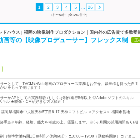
…
1
2
3
4
5
26
1件〜50件（全1262件中）
ンドハウス | 福岡の映像制作プロダクション｜国内外の広告賞で多数受
B動画等の【映像プロデューサー】フレックス制
正
サーとして、TVCMやWeb動画のプロデュース業務をお任せ。裁量権を持った自由
がいをもって働けます！
サーかAPとしての実務経験 /もしくは制作進行5年以上 ◎Adobeソフトのスキル
トのスキル ★映像・CMが好きな方大歓迎！
 福岡県福岡市中央区天神5丁目8-17 天神ロフトビル ＜アクセス＞ 福岡市営地…
 ＋ 諸手当※年齢、経験、能力を考慮の上、優遇します。※3ヶ月間の試用期間あり(期
円…
（標準労働時間1日8時間／休憩60分）□10:00～19:00（勤務時間例）コアタ…