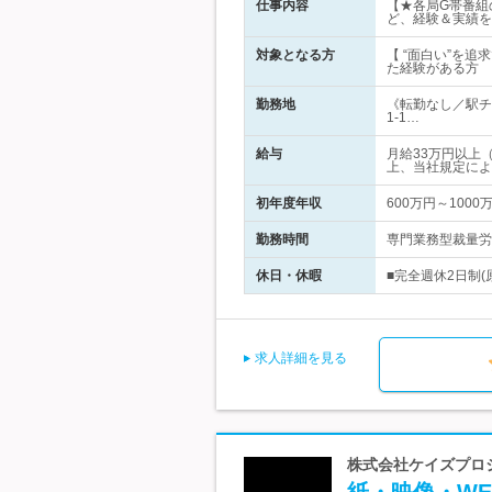
仕事内容
【★各局G帯番組
ど、経験＆実績を
対象となる方
【 “面白い”を
た経験がある方
勤務地
《転勤なし／駅チ
1-1…
給与
月給33万円以上
上、当社規定によ
初年度年収
600万円～1000
勤務時間
専門業務型裁量労
休日・休暇
■完全週休2日制(
求人詳細を見る
株式会社ケイズプロジ