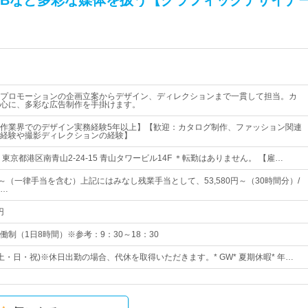
EBなど多彩な媒体を扱う【グラフィックデザイナ
プロモーションの企画立案からデザイン、ディレクションまで一貫して担当。カ
心に、多彩な広告制作を手掛けます。
作業界でのデザイン実務経験5年以上】【歓迎：カタログ制作、ファッション関連
経験や撮影ディレクションの経験】
東京都港区南青山2-24-15 青山タワービル14F ＊転勤はありません。 【雇…
～（一律手当を含む）上記にはみなし残業手当として、53,580円～（30時間分）/
…
円
制（1日8時間）※参考：9：30～18：30
(土・日・祝)※休日出勤の場合、代休を取得いただきます。* GW* 夏期休暇* 年…