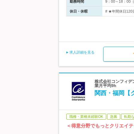
勤務時間
9：00～18：0
休日・休暇
# ★年間休日12
求人詳細を見る
株式会社コンフィデン
業月平均9h
関西・福岡【ク
職種・業種未経験OK
急募
転勤
＜得意分野でもっとクリエイテ