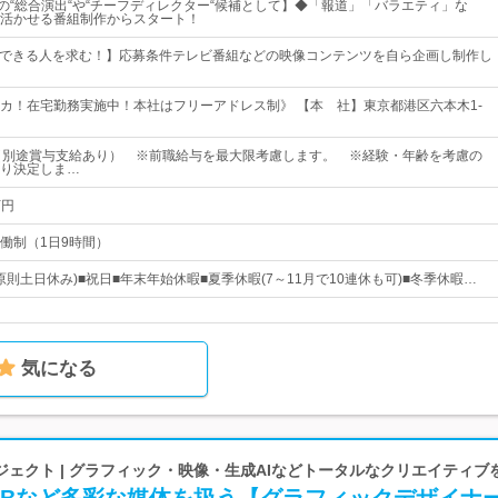
の“総合演出“や“チーフディレクター“候補として】◆「報道」「バラエティ」な
活かせる番組制作からスタート！
追求できる人を求む！】応募条件テレビ番組などの映像コンテンツを自ら企画し制作し
カ！在宅勤務実施中！本社はフリーアドレス制》 【本 社】東京都港区六本木1-
（別途賞与支給あり） ※前職給与を最大限考慮します。 ※経験・年齢を考慮の
り決定しま…
万円
働制（1日9時間）
原則土日休み)■祝日■年末年始休暇■夏季休暇(7～11月で10連休も可)■冬季休暇…
気になる
ェクト | グラフィック・映像・生成AIなどトータルなクリエイティブ