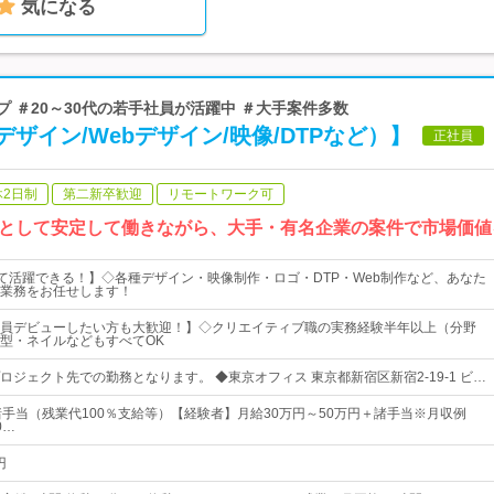
気になる
プ ＃20～30代の若手社員が活躍中 ＃大手案件多数
ザイン/Webデザイン/映像/DTPなど）】
正社員
休2日制
第二新卒歓迎
リモートワーク可
として安定して働きながら、大手・有名企業の案件で市場価値
して活躍できる！】◇各種デザイン・映像制作・ロゴ・DTP・Web制作など、あなた
業務をお任せします！
員デビューしたい方も大歓迎！】◇クリエイティブ職の実務経験半年以上（分野
型・ネイルなどもすべてOK
ロジェクト先での勤務となります。 ◆東京オフィス 東京都新宿区新宿2-19-1 ビ…
諸手当（残業代100％支給等）【経験者】月給30万円～50万円＋諸手当※月収例
0…
円