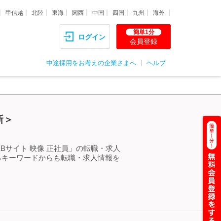
甲信越
北陸
東海
関西
中国
四国
九州
海外
簡単1分
ログイン
会員登録
中途採用をお考えの企業さまへ
ヘルプ
新＞
Bサイト 映像 正社員」の転職・求人
るキーワードからも転職・求人情報を